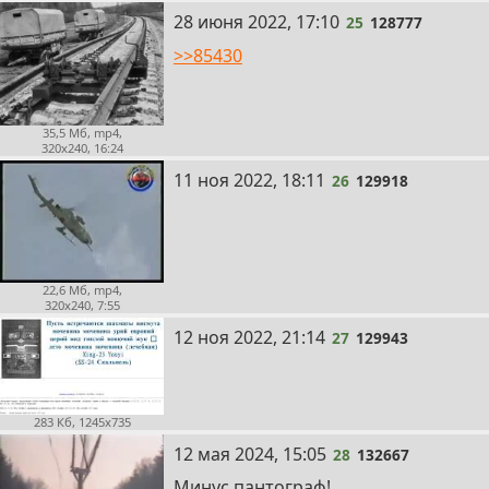
25
28 июня 2022, 17:10
25
128777
>>85430
35,5 Мб, mp4,
320x240, 16:24
26
11 ноя 2022, 18:11
26
129918
22,6 Мб, mp4,
320x240, 7:55
27
12 ноя 2022, 21:14
27
129943
283 Кб, 1245x735
28
12 мая 2024, 15:05
28
132667
Минус пантограф!