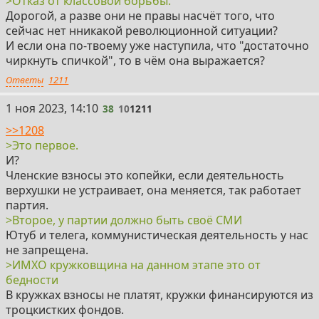
>Отказ от классовой борьбы.
Дорогой, а разве они не правы насчёт того, что
сейчас нет нникакой революционной ситуации?
И если она по-твоему уже наступила, что "достаточно
чиркнуть спичкой", то в чём она выражается?
Ответы
1211
38
1 ноя 2023, 14:10
38
10
1211
>>1208
>Это первое.
И?
Членские взносы это копейки, если деятельность
верхушки не устраивает, она меняется, так работает
партия.
>Второе, у партии должно быть своё СМИ
Ютуб и телега, коммунистическая деятельность у нас
не запрещена.
>ИМХО кружковщина на данном этапе это от
бедности
В кружках взносы не платят, кружки финансируются из
троцкистких фондов.