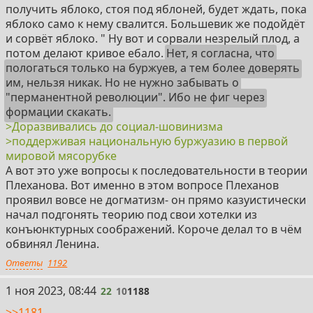
получить яблоко, стоя под яблоней, будет ждать, пока
яблоко само к нему свалится. Большевик же подойдёт
и сорвёт яблоко. " Ну вот и сорвали незрелый плод, а
потом делают кривое ебало.
Нет, я согласна, что
пологаться только на буржуев, а тем более доверять
им, нельзя никак. Но не нужно забывать о
"перманентной революции". Ибо не фиг через
формации скакать.
>Доразвивались до социал-шовинизма
>поддерживая национальную буржуазию в первой
мировой мясорубке
А вот это уже вопросы к последовательности в теории
Плеханова. Вот именно в этом вопросе Плеханов
проявил вовсе не догматизм- он прямо казуистически
начал подгонять теорию под свои хотелки из
конъюнктурных соображений. Короче делал то в чëм
обвинял Ленина.
Ответы
1192
22
1 ноя 2023, 08:44
22
10
1188
>>1181