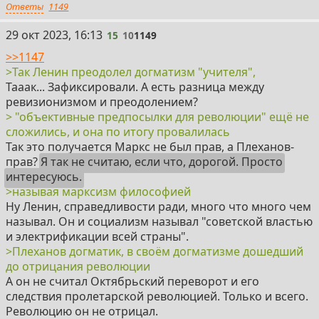
Ответы
1149
15
29 окт 2023, 16:13
15
10
1149
>>1147
>Так Ленин преодолел догматизм "учителя",
Тааак... Зафиксировали. А есть разница между
ревизионизмом и преодолением?
> "объективные предпосылки для революции" ещё не
сложились, и она по итогу провалилась
Так это получается Маркс не был прав, а Плеханов-
прав?
Я так не считаю, если что, дорогой. Просто
интересуюсь.
>называя марксизм философией
Ну Ленин, справедливости ради, много что много чем
называл. Он и социализм называл "советской властью
и электрификации всей страны".
>Плеханов догматик, в своём догматизме дошедший
до отрицания революции
А он не считал Октябрьский переворот и его
следствия пролетарской революцией. Только и всего.
Революцию он не отрицал.