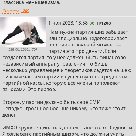
Классика меньшевизма.
Ответы
1209
36
1 ноя 2023, 13:58
36
10
1208
Нам-нужна-партия-шиз забывает
или специально недоговаривает
про один ключевой момент —
528 Кб, 2560x1707
партия это про деньги. Если
создаётся партия, то у неё должен быть финансово
независимый аппарат управления, то бишь
несколько управленцев и теоретиков садятся на шею
низшим членам партии и существуют на средства из
партийной кассы, которую все члены пополняют
взносами. Это первое.
Второе, у партии должно быть своё СМИ,
неподконтрольное больше никому. Это тоже стоит
денег.
ИМХО кружковщина на данном этапе это от бедности.
Я согласен с партийным шизом, что должны учить