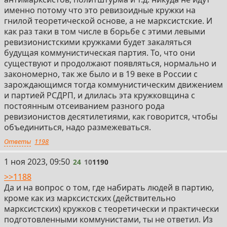
именно потому что это ревизоидные кружки на
гнилой теоретической основе, а не марксистские. И
как раз таки в том числе в борьбе с этими левыми
ревизионистскими кружками будет закаляться
будущая коммунистическая партия. То, что они
существуют и продолжают появляться, нормально и
закономерно, так же было и в 19 веке в России с
зарождающимся тогда коммунистическим движением
и партией РСДРП, и длилась эта кружковщина с
постоянным отсеиванием разного рода
ревизионистов десятилетиями, как говорится, чтобы
объединиться, надо размежеваться.
Ответы
1198
24
1 ноя 2023, 09:50
24
10
1190
>>1188
Да и на вопрос о том, где набирать людей в партию,
кроме как из марксистских (действительно
марксистских) кружков с теоретически и практически
подготовленными коммунистами, ты не ответил. Из