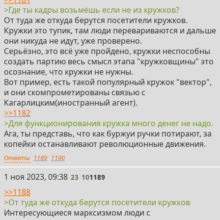
>Где ты кадры возьмёшь если не из кружков?
От туда же откуда берутся посетители кружков.
Кружки это тупик, там люди перевариваются и дальше
они никуда не идут, уже проверено.
Серьёзно, это всё уже пройдено, кружки неспособны
создать партию весь смысл этапа "кружковщины" это
осознание, что кружки не нужны.
Вот пример, есть такой популярный кружок "вектор",
и они скомпрометированы связью с
Кагарлицким(иностранный агент).
>>1182
>Для функционирования кружка много денег не надо.
Ага, ты представь, что как буржуи ручки потирают, за
копейки останавливают революционные движения.
Ответы
1189
1190
23
1 ноя 2023, 09:38
23
10
1189
>>1188
>От туда же откуда берутся посетители кружков
Интересующиеся марксизмом люди с