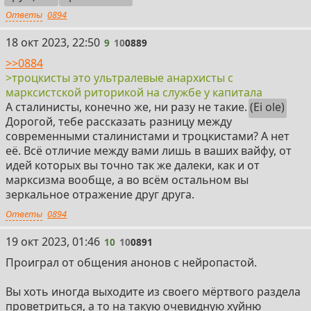
Ответы
0894
9
18 окт 2023, 22:50
9
10
0889
>>0884
>троцкисты это ультралевые анархисты с
марксистской риторикой на службе у капитала
А сталинисты, конечно же, ни разу не такие.
(Ei ole)
Дорогой, тебе рассказать разницу между
современными сталинистами и троцкистами? А нет
её. Всё отличие между вами лишь в ваших вайфу, от
идей которых вы точно так же далеки, как и от
марксизма вообще, а во всём остальном вы
зеркальное отражение друг друга.
Ответы
0894
10
19 окт 2023, 01:46
10
10
0891
Проиграл от общения анонов с нейропастой.
Вы хоть иногда выходите из своего мёртвого раздела
проветриться, а то на такую очевидную хуйню