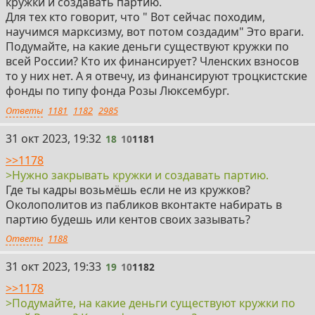
кружки и создавать партию.
Для тех кто говорит, что " Вот сейчас походим,
научимся марксизму, вот потом создадим" Это враги.
Подумайте, на какие деньги существуют кружки по
всей России? Кто их финансирует? Членских взносов
то у них нет. А я отвечу, из финансируют троцкистские
фонды по типу фонда Розы Люксембург.
Ответы
1181
1182
2985
18
31 окт 2023, 19:32
18
10
1181
>>1178
>Нужно закрывать кружки и создавать партию.
Где ты кадры возьмёшь если не из кружков?
Околополитов из пабликов вконтакте набирать в
партию будешь или кентов своих зазывать?
Ответы
1188
19
31 окт 2023, 19:33
19
10
1182
>>1178
>Подумайте, на какие деньги существуют кружки по