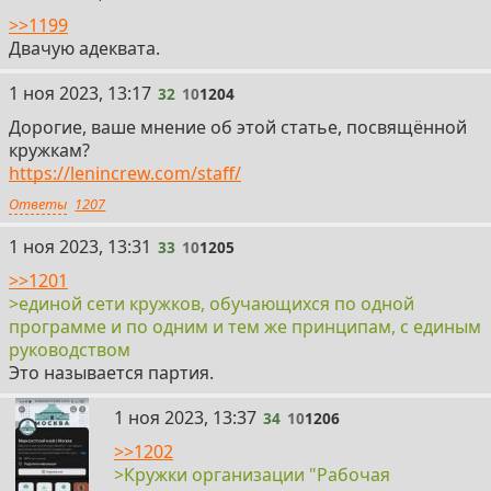
>>1199
Двачую адеквата.
32
1 ноя 2023, 13:17
32
10
1204
Дорогие, ваше мнение об этой статье, посвящённой
кружкам?
https://lenincrew.com/staff/
Ответы
1207
33
1 ноя 2023, 13:31
33
10
1205
>>1201
>единой сети кружков, обучающихся по одной
программе и по одним и тем же принципам, с единым
руководством
Это называется партия.
34
1 ноя 2023, 13:37
34
10
1206
>>1202
>Кружки организации "Рабочая