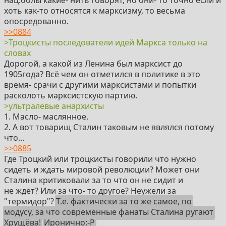
хоть как-то относятся к марксизму, то весьма
опосредованно.
>>0884
>Троцкисты последователи идей Маркса только на
словах
Дорогой, а какой из Ленина был марксист до
1905года? Всë чем он отметился в политике в это
время- срачи с другими марксистами и попытки
расколоть марксистскую партию.
>ультралевые анархисты
1. Масло- маслянное.
2. А вот товарищ Сталин таковым не являлся потому
что...
>>0885
Где Троцкий или троцкисты говорили что нужно
сидеть и ждать мировой революции? Может они
Сталина критиковали за то что он не сидит и
не ждëт? Или за что- то другое? Неужели за
"термидор"?
Т.е. фактически за то же самое, по
модусу, за что современные фанаты Сталина ругают
Хрущёва!
Иронично:-P