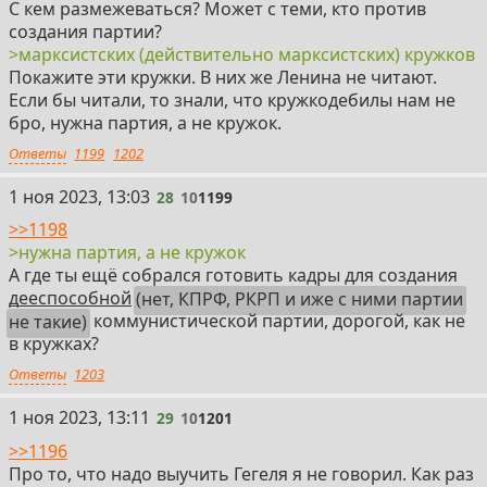
С кем размежеваться? Может с теми, кто против
создания партии?
>марксистских (действительно марксистских) кружков
Покажите эти кружки. В них же Ленина не читают.
Если бы читали, то знали, что кружкодебилы нам не
бро, нужна партия, а не кружок.
Ответы
1199
1202
28
1 ноя 2023, 13:03
28
10
1199
>>1198
>нужна партия, а не кружок
А где ты ещё собрался готовить кадры для создания
дееспособной
(нет, КПРФ, РКРП и иже с ними партии
не такие)
коммунистической партии, дорогой, как не
в кружках?
Ответы
1203
29
1 ноя 2023, 13:11
29
10
1201
>>1196
Про то, что надо выучить Гегеля я не говорил. Как раз