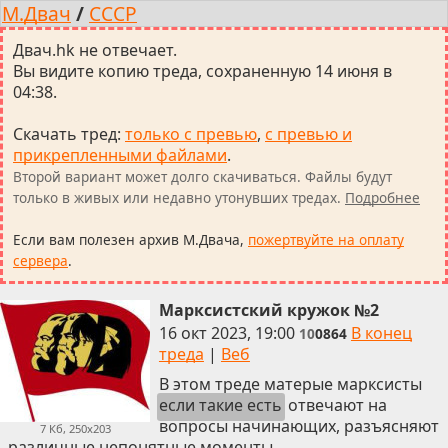
М.Двач
/
СССР
Двач.hk не отвечает.
Вы видите копию треда, сохраненную 14 июня в
04:38.
Скачать тред
:
только с превью
,
с превью и
прикрепленными файлами
.
Второй вариант может долго скачиваться. Файлы будут
только в живых или недавно утонувших тредах.
Подробнее
Если вам полезен архив М.Двача,
пожертвуйте на оплату
сервера
.
Марксистский кружок №2
16 окт 2023, 19:00
В конец
10
0864
треда
|
Веб
В этом треде матерые марксисты
если такие есть
отвечают на
вопросы начинающих, разъясняют
7 Кб, 250x203
различные непонятные моменты.