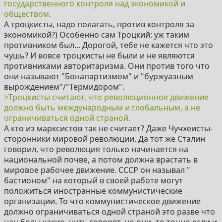
государственного контроля над экономикой и
обществом.
А троцкисты, надо полагать, против контроля за
экономикой?) Особенно сам Троцкий: уж таким
противником был... Дорогой, тебе не кажется что это
чушь? И вовсе троцкисты не были и не являются
противниками авторитаризма. Они против того что
они называют "Бонапартизмом" и "буржуазным
вырождением"/"Термидором".
>Троцкисты считают, что революционное движение
должно быть международным и глобальным, а не
ограничиваться одной страной.
А кто из марксистов так не считает? Даже Чучхеисты-
сторонники мировой революции. Да тот же Сталин
говорил, что революция только начинается на
национальной почве, а потом должна врастать в
мировое рабочее движение. СССР он называл "
бастионом" на который в своей работе могут
положиться иностранные коммунистические
организации. То что коммунистическое движение
должно ограничиваться одной страной это разве что
нац.болы какие- нить говорят, но они- то точно если и