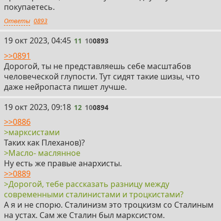
покупаетесь.
Ответы
0893
11
19 окт 2023, 04:45
11
10
0893
>>0891
Дорогой, ты не представляешь себе масштабов
человеческой глупости. Тут сидят такие шизы, что
даже нейропаста пишет лучше.
12
19 окт 2023, 09:18
12
10
0894
>>0886
>марксистами
Таких как Плеханов)?
>Масло- маслянное
Ну есть же правые анархисты.
>>0889
>Дорогой, тебе рассказать разницу между
современными сталинистами и троцкистами?
А я и не спорю. Сталинизм это троцкизм со Сталиным
на устах. Сам же Сталин был марксистом.