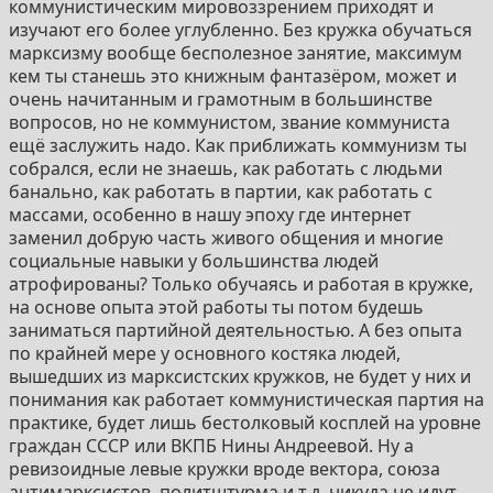
коммунистическим мировоззрением приходят и
изучают его более углубленно. Без кружка обучаться
марксизму вообще бесполезное занятие, максимум
кем ты станешь это книжным фантазёром, может и
очень начитанным и грамотным в большинстве
вопросов, но не коммунистом, звание коммуниста
ещё заслужить надо. Как приближать коммунизм ты
собрался, если не знаешь, как работать с людьми
банально, как работать в партии, как работать с
массами, особенно в нашу эпоху где интернет
заменил добрую часть живого общения и многие
социальные навыки у большинства людей
атрофированы? Только обучаясь и работая в кружке,
на основе опыта этой работы ты потом будешь
заниматься партийной деятельностью. А без опыта
по крайней мере у основного костяка людей,
вышедших из марксистских кружков, не будет у них и
понимания как работает коммунистическая партия на
практике, будет лишь бестолковый косплей на уровне
граждан СССР или ВКПБ Нины Андреевой. Ну а
ревизоидные левые кружки вроде вектора, союза
антимарксистов, политштурма и т.д. никуда не идут