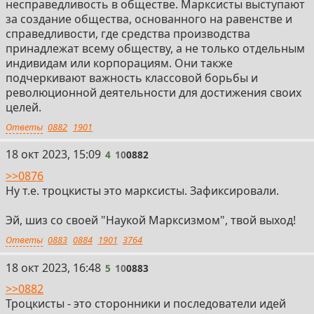
несправедливость в обществе. Марксисты выступают
за создание общества, основанного на равенстве и
справедливости, где средства производства
принадлежат всему обществу, а не только отдельным
индивидам или корпорациям. Они также
подчеркивают важность классовой борьбы и
революционной деятельности для достижения своих
целей.
Ответы
0882
1901
4
18 окт 2023, 15:09
4
10
0882
>>0876
Ну т.е. троцкисты это марксисты. Зафиксировали.
Эй, шиз со своей "Наукой Марксизмом", твой выход!
Ответы
0883
0884
1901
3764
5
18 окт 2023, 16:48
5
10
0883
>>0882
Троцкисты - это сторонники и последователи идей