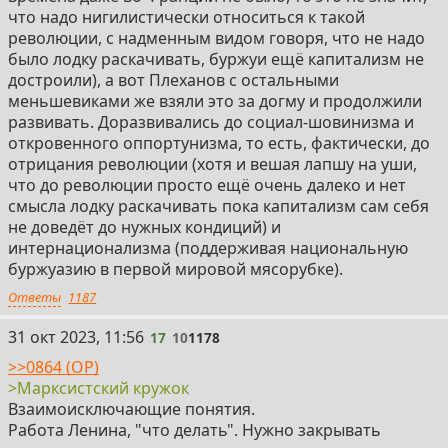
что надо нигилистически относиться к такой
революции, с надменным видом говоря, что не надо
было лодку раскачивать, буржуи ещё капитализм не
достроили), а вот Плеханов с остальными
меньшевиками же взяли это за догму и продолжили
развивать. Доразвивались до социал-шовинизма и
откровенного оппортунизма, то есть, фактически, до
отрицания революции (хотя и вешая лапшу на уши,
что до революции просто ещё очень далеко и нет
смысла лодку раскачивать пока капитализм сам себя
не доведёт до нужных кондиций) и
интернационализма (поддерживая национальную
буржуазию в первой мировой мясорубке).
Ответы
1187
17
31 окт 2023, 11:56
17
10
1178
>>0864 (OP)
>Марксистский кружок
Взаимоисключающие понятия.
Работа Ленина, "что делать". Нужно закрывать