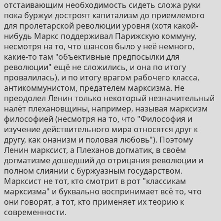
отстаивающим необходимость сидеть сложа руки
пока буржуи достроят капитализм до приемлемого
для пролетарской революции уровня (хотя какой-
нибудь Маркс поддерживал Парижскую коммуну,
несмотря на то, что шансов было у неё немного,
какие-то там "объективные предпосылки для
революции" ещё не сложились, и она по итогу
провалилась), и по итогу врагом рабочего класса,
антикоммунистом, предателем марксизма. Не
преодолел Ленин только некоторый незначительный
налёт плехановщины, например, называя марксизм
философией (несмотря на то, что "Философия и
изучение действительного мира относятся друг к
другу, как онанизм и половая любовь"). Поэтому
Ленин марксист, а Плеханов догматик, в своём
догматизме дошедший до отрицания революции и
полном слиянии с буржуазным государством.
Марксист не тот, кто смотрит в рот "классикам
марксизма" и буквально воспринимает всё то, что
они говорят, а тот, кто применяет их теорию к
современности.