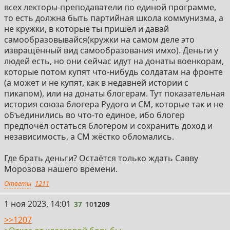
всех лекторы-преподаватели по единой программе,
то есть должна быть партийная школа коммунизма, а
не кружки, в которые ты пришёл и давай
самообразовывайся(кружки на самом деле это
извращённый вид самообразования имхо). Деньги у
людей есть, но они сейчас идут на донаты военкорам,
которые потом купят что-нибудь солдатам на фронте
(а может и не купят, как в недавней истории с
пикапом), или на донаты блогерам. Тут показательная
история союза блогера Рудого и СМ, которые так и не
объединились во что-то единое, ибо блогер
предпочёл остаться блогером и сохранить доход и
независимость, а СМ жёстко обломались.
Где брать деньги? Остаётся только ждать Савву
Морозова нашего времени.
Ответы
1211
37
1 ноя 2023, 14:01
37
10
1209
>>1207