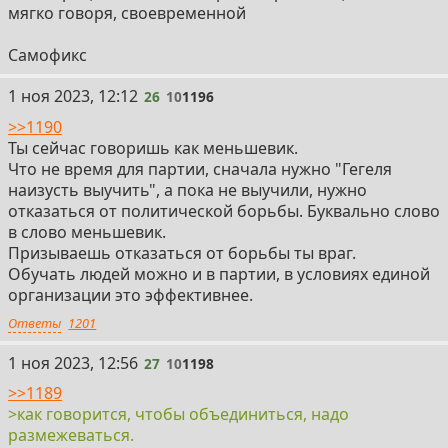
мягко говоря, своевременной
Самофикс
26
1 ноя 2023, 12:12
26
10
1196
>>1190
Ты сейчас говоришь как меньшевик.
Что не время для партии, сначала нужно "Гегеля
наизусть выучить", а пока не выучили, нужно
отказаться от политической борьбы. Буквально слово
в слово меньшевик.
Призываешь отказаться от борьбы ты враг.
Обучать людей можно и в партии, в условиях единой
организации это эффективнее.
Ответы
1201
27
1 ноя 2023, 12:56
27
10
1198
>>1189
>как говорится, чтобы объединиться, надо
размежеваться.