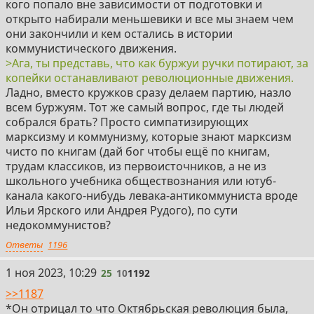
кого попало вне зависимости от подготовки и
открыто набирали меньшевики и все мы знаем чем
они закончили и кем остались в истории
коммунистического движения.
>Ага, ты представь, что как буржуи ручки потирают, за
копейки останавливают революционные движения.
Ладно, вместо кружков сразу делаем партию, назло
всем буржуям. Тот же самый вопрос, где ты людей
собрался брать? Просто симпатизирующих
марксизму и коммунизму, которые знают марксизм
чисто по книгам (дай бог чтобы ещё по книгам,
трудам классиков, из первоисточников, а не из
школьного учебника обществознания или ютуб-
канала какого-нибудь левака-антикоммуниста вроде
Ильи Ярского или Андрея Рудого), по сути
недокоммунистов?
Ответы
1196
25
1 ноя 2023, 10:29
25
10
1192
>>1187
*Он отрицал то что Октябрьская революция была,