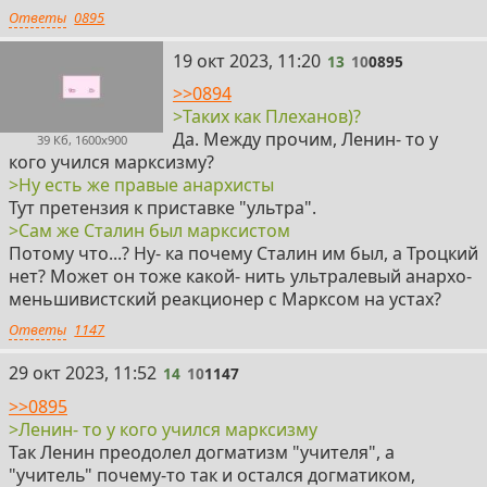
Ответы
0895
13
19 окт 2023, 11:20
13
10
0895
>>0894
>Таких как Плеханов)?
Да. Между прочим, Ленин- то у
39 Кб, 1600x900
кого учился марксизму?
>Ну есть же правые анархисты
Тут претензия к приставке "ультра".
>Сам же Сталин был марксистом
Потому что...? Ну- ка почему Сталин им был, а Троцкий
нет? Может он тоже какой- нить ультралевый анархо-
меньшивистский реакционер с Марксом на устах?
Ответы
1147
14
29 окт 2023, 11:52
14
10
1147
>>0895
>Ленин- то у кого учился марксизму
Так Ленин преодолел догматизм "учителя", а
"учитель" почему-то так и остался догматиком,