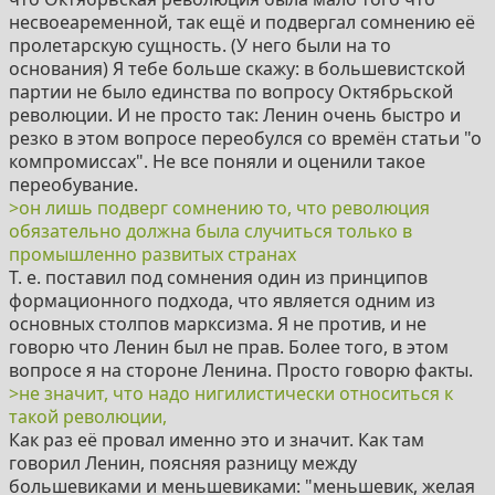
несвоеаременной, так ещë и подвергал сомнению еë
пролетарскую сущность. (У него были на то
основания) Я тебе больше скажу: в большевистской
партии не было единства по вопросу Октябрьской
революции. И не просто так: Ленин очень быстро и
резко в этом вопросе переобулся со времëн статьи "о
компромиссах". Не все поняли и оценили такое
переобувание.
>он лишь подверг сомнению то, что революция
обязательно должна была случиться только в
промышленно развитых странах
Т. е. поставил под сомнения один из принципов
формационного подхода, что является одним из
основных столпов марксизма. Я не против, и не
говорю что Ленин был не прав. Более того, в этом
вопросе я на стороне Ленина. Просто говорю факты.
>не значит, что надо нигилистически относиться к
такой революции,
Как раз еë провал именно это и значит. Как там
говорил Ленин, поясняя разницу между
большевиками и меньшевиками: "меньшевик, желая