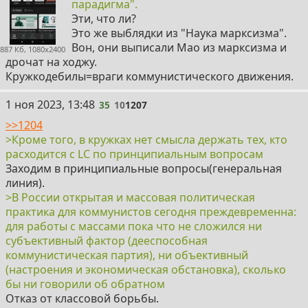
парадигма".
Эти, что ли?
Это же выблядки из "Наука марксизма".
Вон, они выписали Мао из марксизма и
887 Кб, 1080x2400
дрочат на ходжу.
Кружкодебилы=враги коммунистического движения.
35
1 ноя 2023, 13:48
35
10
1207
>>1204
>Кроме того, в кружках нет смысла держать тех, кто
расходится с LC по принципиальным вопросам
Заходим в принципиальные вопросы(генеральная
линия).
>В России открытая и массовая политическая
практика для коммунистов сегодня преждевременна:
для работы с массами пока что не сложился ни
субъективный фактор (дееспособная
коммунистическая партия), ни объективный
(настроения и экономическая обстановка), сколько
бы ни говорили об обратном
Отказ от классовой борьбы.