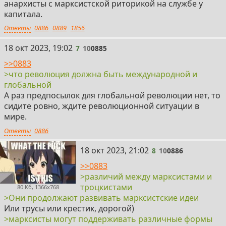
анархисты с марксистской риторикой на службе у
капитала.
Ответы
0886
0889
1856
7
18 окт 2023, 19:02
7
10
0885
>>0883
>что революция должна быть международной и
глобальной
А раз предпосылок для глобальной революции нет, то
сидите ровно, ждите революционной ситуации в
мире.
Ответы
0886
8
18 окт 2023, 21:02
8
10
0886
>>0883
>различий между марксистами и
троцкистами
80 Кб, 1366x768
>Они продолжают развивать марксистские идеи
Или трусы или крестик, дорогой)
>марксисты могут поддерживать различные формы