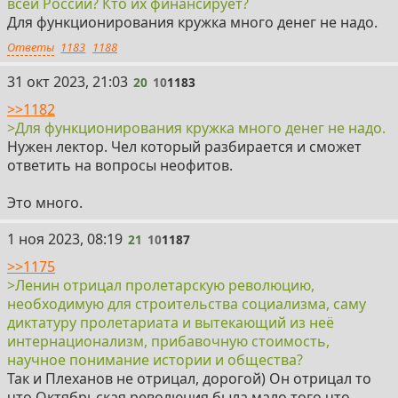
всей России? Кто их финансирует?
Для функционирования кружка много денег не надо.
Ответы
1183
1188
20
31 окт 2023, 21:03
20
10
1183
>>1182
>Для функционирования кружка много денег не надо.
Нужен лектор. Чел который разбирается и сможет
ответить на вопросы неофитов.
Это много.
21
1 ноя 2023, 08:19
21
10
1187
>>1175
>Ленин отрицал пролетарскую революцию,
необходимую для строительства социализма, саму
диктатуру пролетариата и вытекающий из неё
интернационализм, прибавочную стоимость,
научное понимание истории и общества?
Так и Плеханов не отрицал, дорогой) Он отрицал то
что Октябрьская революция была мало того что