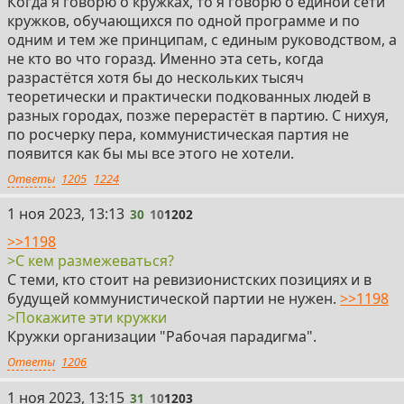
Когда я говорю о кружках, то я говорю о единой сети
кружков, обучающихся по одной программе и по
одним и тем же принципам, с единым руководством, а
не кто во что горазд. Именно эта сеть, когда
разрастётся хотя бы до нескольких тысяч
теоретически и практически подкованных людей в
разных городах, позже перерастёт в партию. С нихуя,
по росчерку пера, коммунистическая партия не
появится как бы мы все этого не хотели.
Ответы
1205
1224
30
1 ноя 2023, 13:13
30
10
1202
>>1198
>С кем размежеваться?
С теми, кто стоит на ревизионистских позициях и в
будущей коммунистической партии не нужен.
>>1198
>Покажите эти кружки
Кружки организации "Рабочая парадигма".
Ответы
1206
31
1 ноя 2023, 13:15
31
10
1203