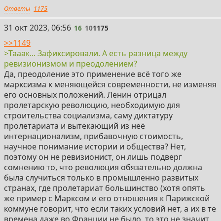
Ответы
1175
16
31 окт 2023, 06:56
16
10
1175
>>1149
>Тааак... Зафиксировали. А есть разница между
ревизионизмом и преодолением?
Да, преодоление это применение всё того же
марксизма к меняющейся современности, не изменяя
его основных положений. Ленин отрицал
пролетарскую революцию, необходимую для
строительства социализма, саму диктатуру
пролетариата и вытекающий из неё
интернационализм, прибавочную стоимость,
научное понимание истории и общества? Нет,
поэтому он не ревизионист, он лишь подверг
сомнению то, что революция обязательно должна
была случиться только в промышленно развитых
странах, где пролетариат большинство (хотя опять
же пример с Марксом и его отношения к Парижской
коммуне говорит, что если таких условий нет, а их в те
времена даже во Франции не было, то это не значит,