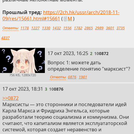
Прошлый тред:
https://2ch.hk/ussr/arch/2018-11-
09/res/15661.html#15661
(
М
)
Ответы
1178
1227
1330
1432
1556
1782
2865
2989
3601
3735
4837
2
17 окт 2023, 16:25
2
10
0872
Вопрос 1: можете дать
определение понятию "марксист"?
756 Кб, 1280x720
Ответы
0876
1901
3
17 окт 2023, 18:31
3
10
0876
>>0872
Марксисты — это сторонники и последователи идей
Карла Маркса и Фридриха Энгельса, которые
разработали теорию социализма и коммунизма. Они
считают, что капитализм является эксплуататорской
системой, которая создает неравенство и