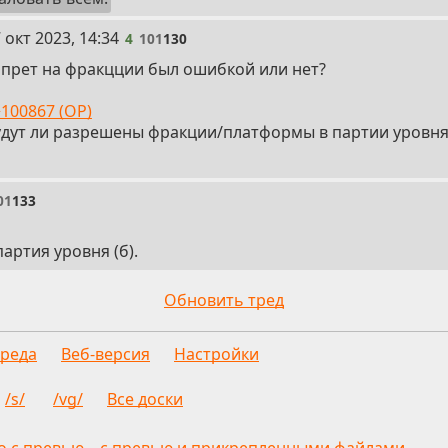
 окт 2023, 14:34
4
101
130
апрет на фракцции был ошибкой или нет?
100867 (OP)
удут ли разрешены фракции/платформы в партии уровня 
01
133
партия уровня (б).
Обновить тред
треда
Веб-версия
Настройки
/s/
/vg/
Все доски