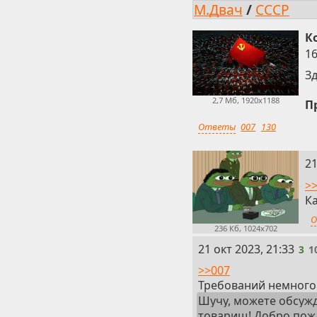
М.Двач
/
СССР
К
16
З
2,7 Мб, 1920x1188
П
Ответы
007
130
2
21
>>
К
О
236 Кб, 1024x702
3
21 окт 2023, 21:33
3
1
>>007
Требований немного:
Шучу, можете обсужд
товарищ! Добро пож