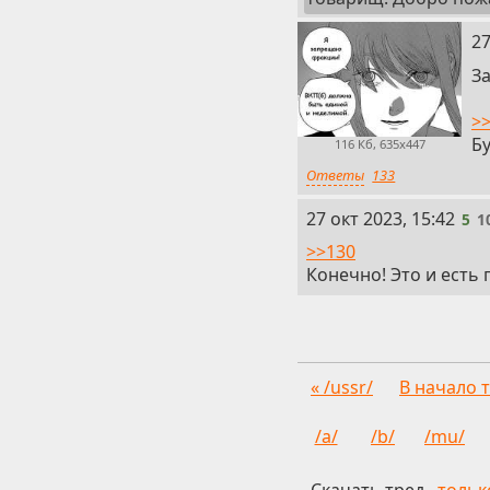
4
27
З
>>
Б
116 Кб, 635x447
Ответы
133
5
27 окт 2023, 15:42
5
1
>>130
Конечно! Это и есть 
« /ussr/
В начало 
/a/
/b/
/mu/