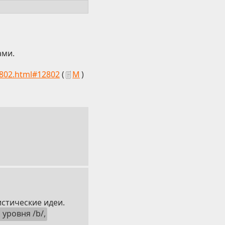
ами.
2802.html#12802
(
М
)
стические идеи.
уровня /b/,