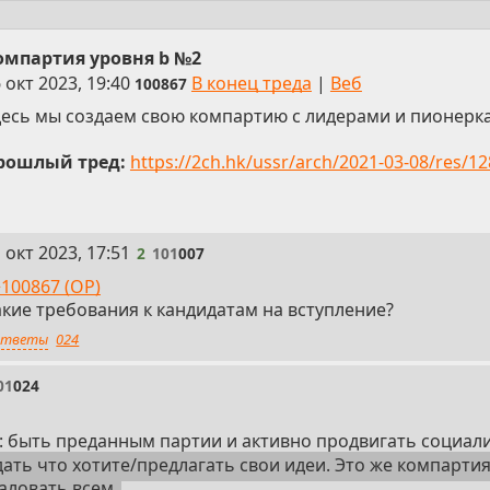
омпартия уровня b №2
 окт 2023, 19:40
В конец треда
|
Веб
100867
десь мы создаем свою компартию с лидерами и пионерк
рошлый тред:
https://2ch.hk/ussr/arch/2021-03-08/res/1
 окт 2023, 17:51
2
101
007
100867 (OP)
акие требования к кандидатам на вступление?
тветы
024
01
024
 быть преданным партии и активно продвигать социали
ать что хотите/предлагать свои идеи. Это же компартия 
аловать всем.