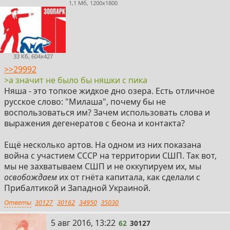
1,1 Мб, 1200x1800
33 Кб, 604x427
>>29992
>а значит не было бы няшки с пика
Няша - это топкое жидкое дно озера. Есть отличное
русское слово: "Милаша", почему бы не
воспользоваться им? Зачем использовать слова и
выражения дегенератов с беона и контакта?
Ещё несколько артов. На одном из них показана
война с участием СССР на территории СШП. Так вот,
мы не захватываем СШП и не оккупируем их, мы
освобождаем
их от гнёта капитала, как сделали с
Прибалтикой и Западной Украиной.
Ответы
30127
30162
34950
35030
62
5 авг 2016, 13:22
62
30127