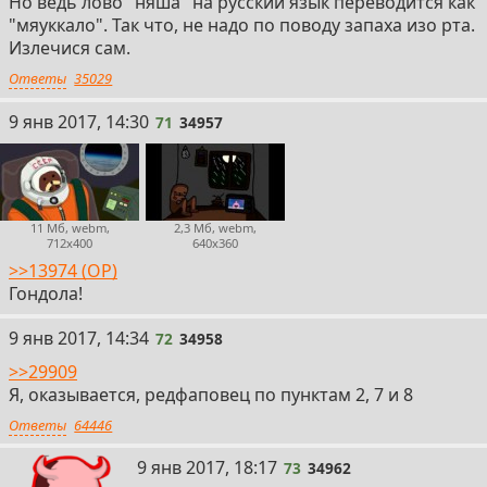
Но ведь лово "няша" на русский язык переводится как
"мяуккало". Так что, не надо по поводу запаха изо рта.
Излечися сам.
Ответы
35029
71
9 янв 2017, 14:30
71
34957
11 Мб, webm,
2,3 Мб, webm,
712x400
640x360
>>13974 (OP)
Гондола!
72
9 янв 2017, 14:34
72
34958
>>29909
Я, оказывается, редфаповец по пунктам 2, 7 и 8
Ответы
64446
73
9 янв 2017, 18:17
73
34962