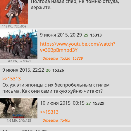
Полгода назад спер, не помню откуда,
держите.
118 Кб, 720x959
25
9 июня 2015, 20:29
25
15313
https://www.youtube.com/watch?
v=30BpBmhpd3Y
Ответы
15326
15329
342 Кб, 527x421
26
9 июня 2015, 22:22
26
15326
>>15313
Ох уж эти японцы с их беспробельным стилем
письма. Как они сами такую хуйню читают?
27
10 июня 2015, 00:15
27
15329
>>15313
Ответы
15405
1,6 Мб, 240x135