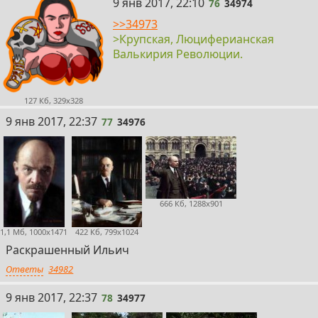
76
9 янв 2017, 22:10
76
34974
>>34973
>Крупская, Люциферианская
Валькирия Революции.
127 Кб, 329x328
77
9 янв 2017, 22:37
77
34976
666 Кб, 1288x901
1,1 Мб, 1000x1471
422 Кб, 799x1024
Раскрашенный Ильич
Ответы
34982
78
9 янв 2017, 22:37
78
34977