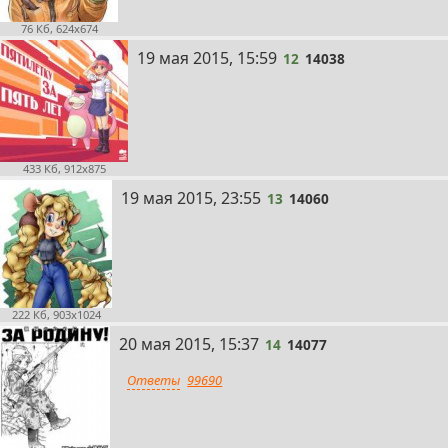
76 Кб, 624x674
12
19 мая 2015, 15:59
12
14038
433 Кб, 912x875
13
19 мая 2015, 23:55
13
14060
222 Кб, 903x1024
14
20 мая 2015, 15:37
14
14077
Ответы
99690