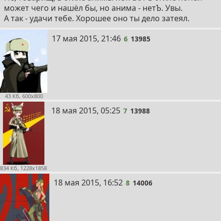
может чего и нашёл бы, но анима - нетЪ. Увы.
А так - удачи тебе. Хорошее оно ты дело затеял.
6
17 мая 2015, 21:46
6
13985
43 Кб, 600x800
7
18 мая 2015, 05:25
7
13988
834 Кб, 1228x1858
8
18 мая 2015, 16:52
8
14006