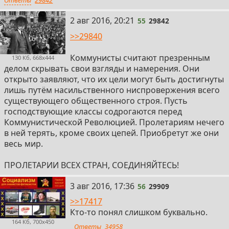
Ответы
29842
55
2 авг 2016, 20:21
55
29842
>>29840
Коммунисты считают презренным
130 Кб, 668x444
делом скрывать свои взгляды и намерения. Они
открыто заявляют, что их цели могут быть достигнуты
лишь путём насильственного ниспровержения всего
существующего общественного строя. Пусть
господствующие классы содрогаются перед
Коммунистической Революцией. Пролетариям нечего
в ней терять, кроме своих цепей. Приобретут же они
весь мир.
ПРОЛЕТАРИИ ВСЕХ СТРАН, СОЕДИНЯЙТЕСЬ!
56
3 авг 2016, 17:36
56
29909
>>17417
Кто-то понял слишком буквально.
164 Кб, 700x450
Ответы
34958