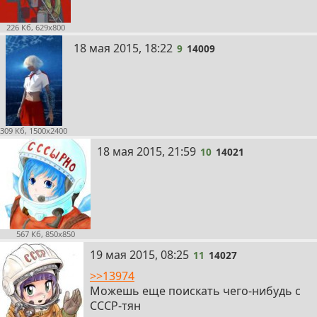
226 Кб, 629x800
9
18 мая 2015, 18:22
9
14009
309 Кб, 1500x2400
10
18 мая 2015, 21:59
10
14021
567 Кб, 850x850
11
19 мая 2015, 08:25
11
14027
>>13974
Можешь еще поискать чего-нибудь с
СССР-тян