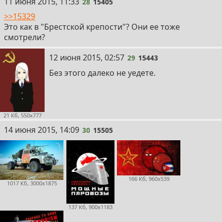
28
11 июня 2015, 11:33
28
15405
>>15329
Это как в "Брестской крепости"? Они ее тоже
смотрели?
29
12 июня 2015, 02:57
29
15443
Без этого далеко не уедете.
21 Кб, 550x777
30
14 июня 2015, 14:09
30
15505
166 Кб, 960x539
1017 Кб, 3000x1875
137 Кб, 900x1183