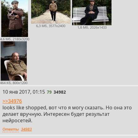
6,3 Мб, 3577x2400
1,8 Мб, 2026x1433
4,6 Мб, 2180x3200
464 Кб, 800x1200
79
10 янв 2017, 01:15
79
34982
>>34976
looks like shopped, вот что я могу сказать. Но она это
делает вручную. Интересен будет результат
нейросетей.
Ответы
34983