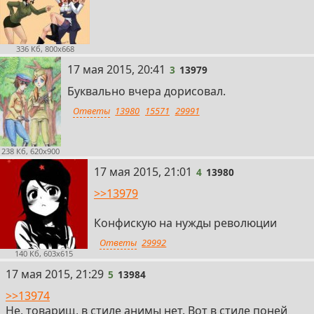
336 Кб, 800x668
3
17 мая 2015, 20:41
3
13979
Буквально вчера дорисовал.
Ответы
13980
15571
29991
238 Кб, 620x900
4
17 мая 2015, 21:01
4
13980
>>13979
Конфискую на нужды революции
Ответы
29992
140 Кб, 603x615
5
17 мая 2015, 21:29
5
13984
>>13974
Не, товарищ, в стиле анимы нет. Вот в стиле поней