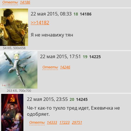
Ответы
14186
18
22 мая 2015, 08:33
18
14186
>>14182
Я не ненавижу тян
54 Кб, 500x658
19
22 мая 2015, 17:51
19
14225
Ответы
14246
263 Кб, 700x700
20
22 мая 2015, 23:55
20
14245
Че-т как-то тухло тред идет, Ежевичка не
одобряет.
Ответы
14333
17223
29751