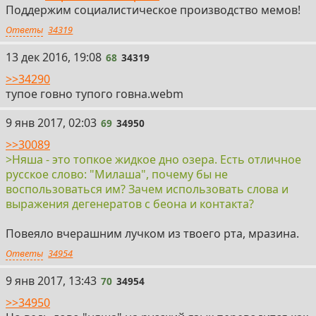
Поддержим социалистическое производство мемов!
Ответы
34319
68
13 дек 2016, 19:08
68
34319
>>34290
тупое говно тупого говна.webm
69
9 янв 2017, 02:03
69
34950
>>30089
>Няша - это топкое жидкое дно озера. Есть отличное
русское слово: "Милаша", почему бы не
воспользоваться им? Зачем использовать слова и
выражения дегенератов с беона и контакта?
Повеяло вчерашним лучком из твоего рта, мразина.
Ответы
34954
70
9 янв 2017, 13:43
70
34954
>>34950