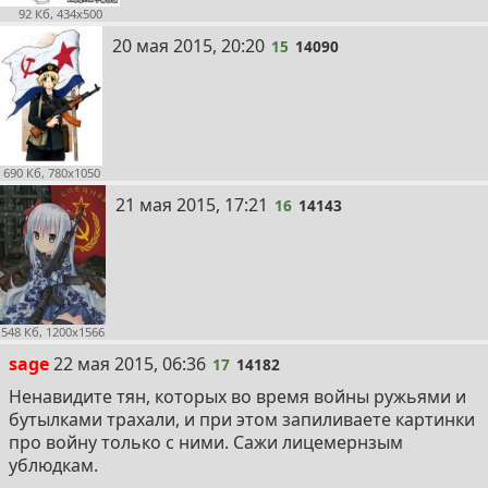
92 Кб, 434x500
15
20 мая 2015, 20:20
15
14090
690 Кб, 780x1050
16
21 мая 2015, 17:21
16
14143
548 Кб, 1200x1566
17
sage
22 мая 2015, 06:36
17
14182
Ненавидите тян, которых во время войны ружьями и
бутылками трахали, и при этом запиливаете картинки
про войну только с ними. Сажи лицемернзым
ублюдкам.