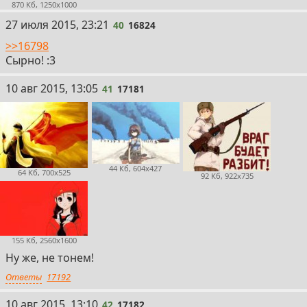
870 Кб, 1250x1000
40
27 июля 2015, 23:21
40
16824
>>16798
Сырно! :3
41
10 авг 2015, 13:05
41
17181
44 Кб, 604x427
64 Кб, 700x525
92 Кб, 922x735
155 Кб, 2560x1600
Ну же, не тонем!
Ответы
17192
42
10 авг 2015, 13:10
42
17182