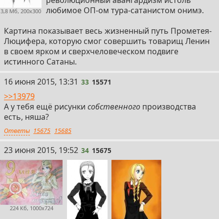
любимое ОП-ом тура-сатанистом онимэ.
3,8 Мб, 200x300
Картина показывает весь жизненный путь Прометея-
Люцифера, которую смог совершить товарищ Ленин
в своем ярком и сверхчеловеческом подвиге
истинного Сатаны.
33
16 июня 2015, 13:31
33
15571
>>13979
А у тебя ещё рисунки
собственного
производства
есть, няша?
Ответы
15675
15685
34
23 июня 2015, 19:52
34
15675
224 Кб, 1000x724