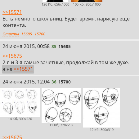
126 Кб, 656x1000
105 Кб, 800x1000
>>15571
Есть немного школьниц. Будет время, нарисую еще
контента.
Ответы
15685
15700
35
24 июня 2015, 00:58
35
15685
>>15675
2-я и 3-я самые зачетные, продолжай в том же духе.
я не
>>15571
36
24 июня 2015, 12:04
36
15700
14 Кб, 300x220
11 Кб, 328x292
12 Кб, 300x319
>>15675