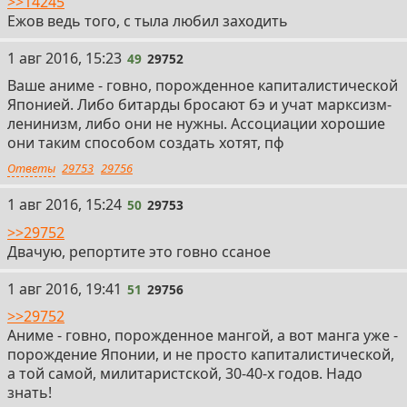
>>14245
Ежов ведь того, с тыла любил заходить
49
1 авг 2016, 15:23
49
29752
Ваше аниме - говно, порожденное капиталистической
Японией. Либо битарды бросают бэ и учат марксизм-
ленинизм, либо они не нужны. Ассоциации хорошие
они таким способом создать хотят, пф
Ответы
29753
29756
50
1 авг 2016, 15:24
50
29753
>>29752
Двачую, репортите это говно ссаное
51
1 авг 2016, 19:41
51
29756
>>29752
Аниме - говно, порожденное мангой, а вот манга уже -
порождение Японии, и не просто капиталистической,
а той самой, милитаристской, 30-40-х годов. Надо
знать!