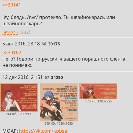
>>30141
Фу, блядь, /nvr/ протекло. Ты швайнокарась или
швайнопескарь?
Ответы
30175
66
5 авг 2016, 23:18
66
30175
>>30162
Чего? Говори по-русски, я вашего порашного сленга
не понимаю.
67
12 дек 2016, 21:51
67
34290
170 Кб, 1280x535
241 Кб, 1200x900
299 Кб, 1080x1080
МОАР:
https://vk.com/kpbsa