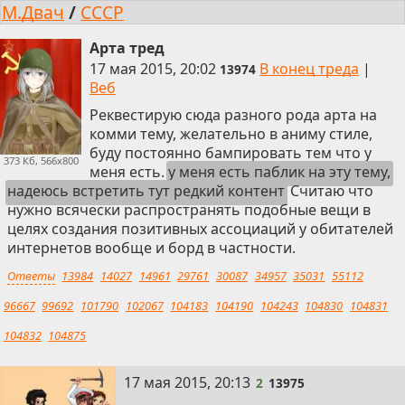
М.Двач
/
СССР
Арта тред
17 мая 2015, 20:02
В конец треда
|
13974
Веб
Реквестирую сюда разного рода арта на
комми тему, желательно в аниму стиле,
буду постоянно бампировать тем что у
373 Кб, 566x800
меня есть.
у меня есть паблик на эту тему,
надеюсь встретить тут редкий контент
Считаю что
нужно всячески распространять подобные вещи в
целях создания позитивных ассоциаций у обитателей
интернетов вообще и борд в частности.
Ответы
13984
14027
14961
29761
30087
34957
35031
55112
96667
99692
101790
102067
104183
104190
104243
104830
104831
104832
104875
2
17 мая 2015, 20:13
2
13975