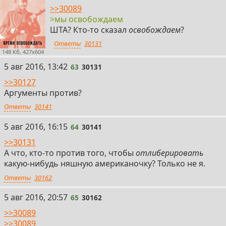
>>30089
>мы освобождаем
ШТА? Кто-то сказал
освобождаем
?
Ответы
30131
148 Кб, 427x604
63
5 авг 2016, 13:42
63
30131
>>30127
Аргументы против?
Ответы
30141
64
5 авг 2016, 16:15
64
30141
>>30131
А что, кто-то против того, чтобы
отлиберировать
какую-нибудь няшную американочку? Только не я.
Ответы
30162
65
5 авг 2016, 20:57
65
30162
>>30089
>>30089