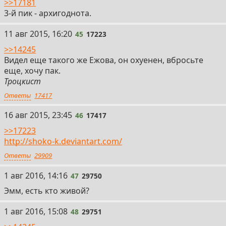
>>17181
3-й пик - архигоднота.
45
11 авг 2015, 16:20
45
17223
>>14245
Видел еще такого же Ежова, он охуенен, вбросьте
еще, хочу пак.
Троцкист
Ответы
17417
46
16 авг 2015, 23:45
46
17417
>>17223
http://shoko-k.deviantart.com/
Ответы
29909
47
1 авг 2016, 14:16
47
29750
Эмм, есть кто живой?
48
1 авг 2016, 15:08
48
29751