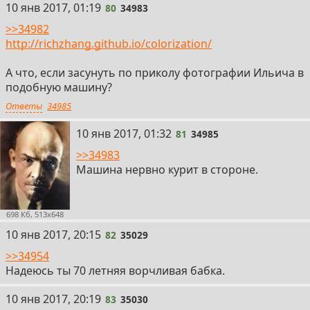
80
10 янв 2017, 01:19
80
34983
>>34982
http://richzhang.github.io/colorization/
А что, если засунуть по приколу фотографии Ильича в
подобную машину?
Ответы
34985
81
10 янв 2017, 01:32
81
34985
>>34983
Машина нервно курит в стороне.
698 Кб, 513x648
82
10 янв 2017, 20:15
82
35029
>>34954
Надеюсь ты 70 летняя ворчливая бабка.
83
10 янв 2017, 20:19
83
35030