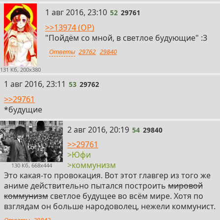
52
1 авг 2016, 23:10
52
29761
>>13974 (OP)
"Пойдём со мной, в светлое будующие" :3
Ответы
29762
29840
131 Кб, 200x380
53
1 авг 2016, 23:11
53
29762
>>29761
*будущие
54
2 авг 2016, 20:19
54
29840
>>29761
>Юфи
>коммунизм
130 Кб, 668x444
Это какая-то провокация. Вот этот главгер из того же
аниме действительно пытался построить
мировой
коммунизм
светлое будущее во всём мире. Хотя по
взглядам он больше народоволец, нежели коммунист.