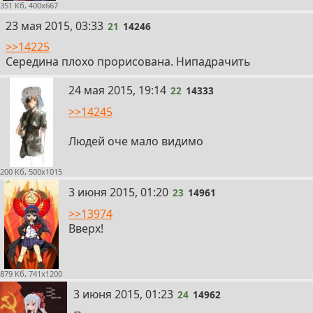
351 Кб, 400x667
21
23 мая 2015, 03:33
21
14246
>>14225
Середина плохо прорисована. Нипадрачить
22
24 мая 2015, 19:14
22
14333
>>14245
Людей оче мало видимо
200 Кб, 500x1015
23
3 июня 2015, 01:20
23
14961
>>13974
Вверх!
879 Кб, 741x1200
24
3 июня 2015, 01:23
24
14962