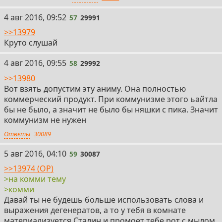
57
4 авг 2016, 09:52
57
29991
>>13979
Круто слушай
58
4 авг 2016, 09:55
58
29992
>>13980
Вот взять допустим эту аниму. Она полностью
коммерческий продукт. При коммунизме этого ьайтла
бы не было, а значит не было бы няшки с пика. Значит
коммунизм не нужен
Ответы
30089
59
5 авг 2016, 04:10
59
30087
>>13974 (OP)
>на комми тему
>комми
Давай ты не будешь больше использовать слова и
выражения дегенератов, а то у тебя в комнате
материализуется Сталин и промоет тебе рот с мылом.