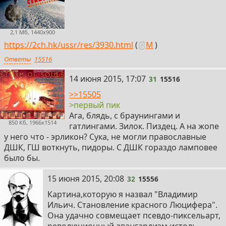
2,1 Мб, 1440x900
https://2ch.hk/ussr/res/3930.html
(
М
)
Ответы
15516
31
14 июня 2015, 17:07
31
15516
>>15505
>первый пик
Ага, блядь, с браунингами и
850 Кб, 1966x1514
гатлингами. Зилок. Пиздец. А на жопе
у него что - эрликон? Сука, не могли православные
ДШК, ГШ воткнуть, пидоры. С ДШК гораздо ламповее
было бы.
32
15 июня 2015, 20:08
32
15556
Картина,которую я назвал "Владимир
Ильич. Становление красного Люцифера".
Она удачно совмещает псевдо-пиксельарт,
революционный авангардизм истоль