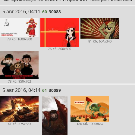
60
5 авг 2016, 04:11
60
30088
78 Кб, 1600x800
81 Кб, 604x340
76 Кб, 800x600
78 Кб, 950x702
61
5 авг 2016, 04:14
61
30089
41 Кб, 575x383
180 Кб, 1000x667