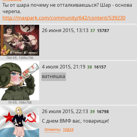
Ты от шара почему не отталкиваешься? Шар - основа
черепа.
http://maxpark.com/community/642/content/539230
37
26 июня 2015, 13:13
37
15787
784 Кб, 1000x796
38
4 июля 2015, 21:19
38
16157
ватняшка
79 Кб, 768x768
39
26 июля 2015, 22:13
39
16798
С днем ВМФ вас, товарищи!
Ответы
16824