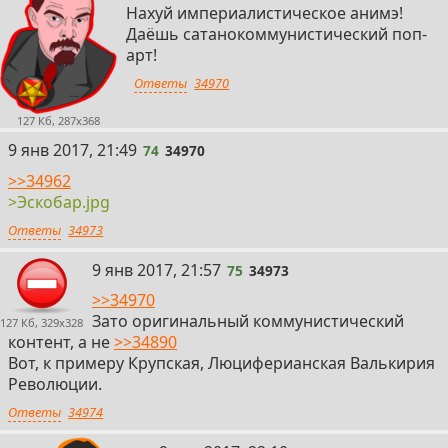
Нахуй империалистическое анимэ!
Даёшь сатанокоммунистический поп-
арт!
Ответы
34970
127 Кб, 287x368
74
9 янв 2017, 21:49
74
34970
>>34962
>Эскобар.jpg
Ответы
34973
75
9 янв 2017, 21:57
75
34973
>>34970
Зато оригинальный коммунистический
127 Кб, 329x328
контент, а не
>>34890
Вот, к примеру Крупская, Люциферианская Валькирия
Революции.
Ответы
34974