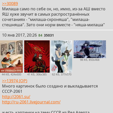
>>30089
Милаша само по себе ок, но, имхо, из-за АШ вместо
ЯШ хуже звучит в самых распространённых
сочетаниях - "милаша-скроняша", "милаша-
стешняша". Зато они норм вместе - "няша-милаша"
84
10 янв 2017, 20:26
84
35031
98 Кб, 850x468
44 Кб, 424x600
41 Кб, 306x385
62 Кб, 377x570
>>13974 (OP)
Много картинок было создано и выкладывается
СССР-2061
http://2061.su/
http://ru-2061.livejournal.com/
и есть картинки на тему СССР из Ред Алерта