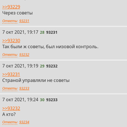
>>93229
Через советы
Ответы
93231
28
7 окт 2021, 19:17
28
93231
>>93230
Так были ж советы, был низовой контроль.
Ответы
93232
29
7 окт 2021, 19:19
29
93232
>>93231
Страной управляли не советы
Ответы
93233
30
7 окт 2021, 19:24
30
93233
>>93232
А кто?
Ответы
93234