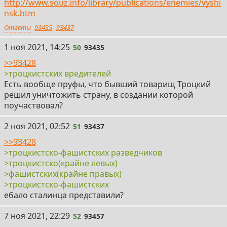
http://www.souz.info/library/publications/enemies/vyshi
nsk.htm
Ответы
93435
93437
50
1 ноя 2021, 14:25
50
93435
>>93428
>троцкистских вредителей
Есть вообще пруфы, что бывший товарищ Троцкий
решил уничтожить страну, в создании которой
поучаствовал?
51
2 ноя 2021, 02:52
51
93437
>>93428
>троцкистско-фашистских разведчиков
>троцкистско(крайне левых)
>фашистских(крайне правых)
>троцкистско-фашистских
ебало сталинца представили?
52
7 ноя 2021, 22:29
52
93457