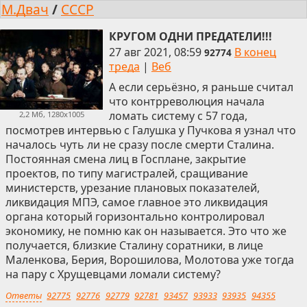
М.Двач
/
СССР
КРУГОМ ОДНИ ПРЕДАТЕЛИ!!!
27 авг 2021, 08:59
В конец
92774
треда
|
Веб
А если серьёзно, я раньше считал
что контрреволюция начала
ломать систему с 57 года,
2,2 Мб, 1280x1005
посмотрев интервью с Галушка у Пучкова я узнал что
началось чуть ли не сразу после смерти Сталина.
Постоянная смена лиц в Госплане, закрытие
проектов, по типу магистралей, сращивание
министерств, урезание плановых показателей,
ликвидация МПЭ, самое главное это ликвидация
органа который горизонтально контролировал
экономику, не помню как он называется. Это что же
получается, близкие Сталину соратники, в лице
Маленкова, Берия, Ворошилова, Молотова уже тогда
на пару с Хрущевцами ломали систему?
Ответы
92775
92776
92779
92781
93457
93933
93935
94355