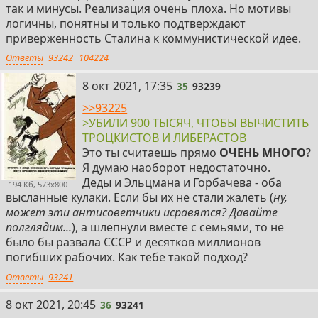
так и минусы. Реализация очень плоха. Но мотивы
логичны, понятны и только подтверждают
приверженность Сталина к коммунистической идее.
Ответы
93242
104224
35
8 окт 2021, 17:35
35
93239
>>93225
>УБИЛИ 900 ТЫСЯЧ, ЧТОБЫ ВЫЧИСТИТЬ
ТРОЦКИСТОВ И ЛИБЕРАСТОВ
Это ты считаешь прямо
ОЧЕНЬ МНОГО
?
Я думаю наоборот недостаточно.
Деды и Эльцмана и Горбачева - оба
194 Кб, 573x800
высланные кулаки. Если бы их не стали жалеть (
ну,
может эти антисоветчики исравятся? Давайте
полглядим...
), а шлепнули вместе с семьями, то не
было бы развала СССР и десятков миллионов
погибших рабочих. Как тебе такой подход?
Ответы
93241
36
8 окт 2021, 20:45
36
93241