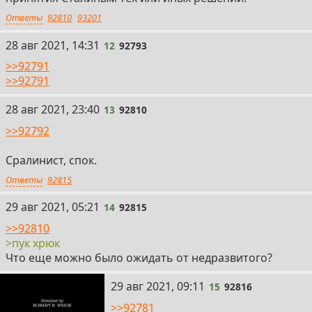
Ответы
92810
93201
12
28 авг 2021, 14:31
12
92793
>>92791
>>92791
13
28 авг 2021, 23:40
13
92810
>>92792
Сралинист, спок.
Ответы
92815
14
29 авг 2021, 05:21
14
92815
>>92810
>пук хрюк
Что еще можно было ожидать от недразвитого?
15
29 авг 2021, 09:11
15
92816
>>92781