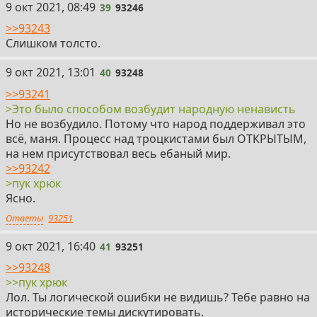
39
9 окт 2021, 08:49
39
93246
>>93243
Слишком толсто.
40
9 окт 2021, 13:01
40
93248
>>93241
>Это было способом возбудит народную ненависть
Но не возбудило. Потому что народ поддерживал это
всё, маня. Процесс над троцкистами был ОТКРЫТЫМ,
на нем присутствовал весь ебаный мир.
>>93242
>пук хрюк
Ясно.
Ответы
93251
41
9 окт 2021, 16:40
41
93251
>>93248
>>пук хрюк
Лол. Ты логической ошибки не видишь? Тебе равно на
исторические темы дискутировать.