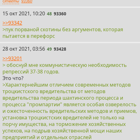
Ответы
93360
48
15 окт 2021, 10:20
48
93360
>>93342
>пук порваной скотины без аргументов, которая
пытается в перефорс
49
28 окт 2021, 03:56
49
93428
>>93201
> обоснуй мне коммунистическую необходимость
репрессий 37-38 годов.
Это что?
>Характернейшим отличием современных методов
троцкистского вредительства от методов
вредительства периода шахтинского процесса и
процесса "промпартии" является особая озверелость
и ожесточенность вредительских методов и приемов,
установка троцкистских вредителей не только на
порчу имущества, на торможение хозяйственных
успехов, на подрыв хозяйственной мощи наших
предприятий и отдельных отраслей