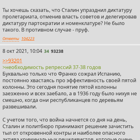
Ты хочешь сказать, что Сталин упразднил диктатуру
пролетариата, отменив власть советов и делегировав
диктатуру партократии и номенклатуре? Не было
такого. В противном случае - пруф.
Ответы
104223
34
8 окт 2021, 10:04
34
93238
>>93201
>необходимость репрессий 37-38 годов
Буквально только что Франко сожрал Испанию,
постоянно хвастаясь про эффективность своей пятой
колонны. Это сегодня понятие пятой колонны
заезженно и всех заебало, а в 1936 году было нихуя не
смешно, когда они республиканцев по деревьям
развешивали.
С учетом того, что война начнется со дня на день,
Сталин и политбюро принимают решение зачистить
тыл от откровенной контры и наиболее опасного
актива криминальных рецидивистов, которые очень