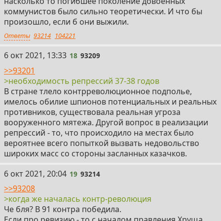
насколько то погибшее поколение довоенных
коммунистов было сильно теоретически. И что бы
произошло, если б они выжили.
Ответы
93214
104221
18
6 окт 2021, 13:33
18
93209
>>93201
>необходимость репрессий 37-38 годов
В стране тлело контрреволюционное подполье,
имелось обилие шпионов потенциальных и реальных
противников, существовала реальная угроза
вооруженного мятежа. Другой вопрос в реализации
репрессий - то, что происходило на местах было
вероятнее всего попыткой вызвать недовольство
широких масс со стороны засланных казачков.
19
6 окт 2021, 20:04
19
93214
>>93208
>когда же началась контр-революция
Че бля? В 91 контра победила.
Если про ревизию - то с началом правления Хруща