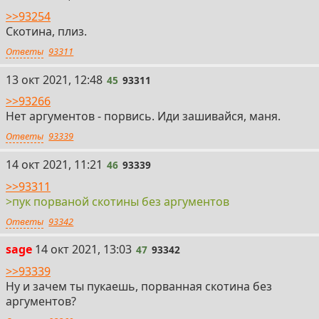
>>93254
Скотина, плиз.
Ответы
93311
45
13 окт 2021, 12:48
45
93311
>>93266
Нет аргументов - порвись. Иди зашивайся, маня.
Ответы
93339
46
14 окт 2021, 11:21
46
93339
>>93311
>пук порваной скотины без аргументов
Ответы
93342
47
sage
14 окт 2021, 13:03
47
93342
>>93339
Ну и зачем ты пукаешь, порванная скотина без
аргументов?