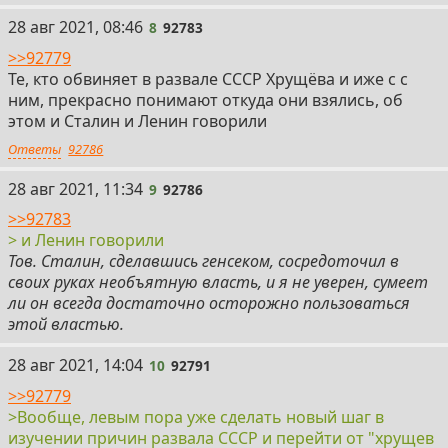
8
28 авг 2021, 08:46
8
92783
>>92779
Те, кто обвиняет в развале СССР Хрущёва и иже с с
ним, прекрасно понимают откуда они взялись, об
этом и Сталин и Ленин говорили
Ответы
92786
9
28 авг 2021, 11:34
9
92786
>>92783
> и Ленин говорили
Тов. Сталин, сделавшись генсеком, сосредоточил в
своих руках необъятную власть, и я не уверен, сумеет
ли он всегда достаточно осторожно пользоваться
этой властью.
10
28 авг 2021, 14:04
10
92791
>>92779
>Вообще, левым пора уже сделать новый шаг в
изучении причин развала СССР и перейти от "хрущев