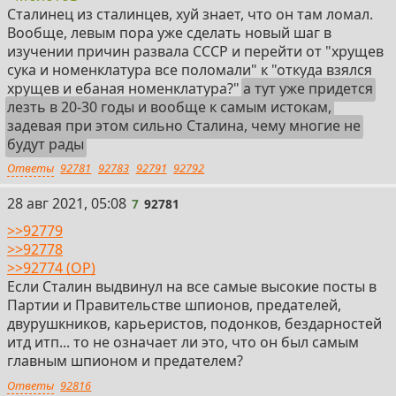
Сталинец из сталинцев, хуй знает, что он там ломал.
Вообще, левым пора уже сделать новый шаг в
изучении причин развала СССР и перейти от "хрущев
сука и номенклатура все поломали" к "откуда взялся
хрущев и ебаная номенклатура?"
а тут уже придется
лезть в 20-30 годы и вообще к самым истокам,
задевая при этом сильно Сталина, чему многие не
будут рады
Ответы
92781
92783
92791
92792
7
28 авг 2021, 05:08
7
92781
>>92779
>>92778
>>92774 (OP)
Если Сталин выдвинул на все самые высокие посты в
Партии и Правительстве шпионов, предателей,
двурушкников, карьеристов, подонков, бездарностей
итд итп... то не означает ли это, что он был самым
главным шпионом и предателем?
Ответы
92816