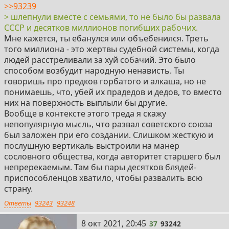
>>93239
> шлепнули вместе с семьями, то не было бы развала
СССР и десятков миллионов погибших рабочих.
Мне кажется, ты ебанулся или объебенился. Треть
того миллиона - это жертвы судебной системы, когда
людей расстреливали за хуй собачий. Это было
способом возбудит народную ненависть. Ты
говоришь про предков горбатого и алкаша, но не
понимаешь, что, убей их прадедов и дедов, то вместо
них на поверхность выплыли бы другие.
Вообще в контексте этого треда я скажу
непопулярную мысль, что развал советского союза
был заложен при его создании. Слишком жесткую и
послушную вертикаль выстроили на манер
сословного общества, когда авторитет старшего был
непререкаемым. Там бы пары десятков блядей-
приспособленцов хватило, чтобы развалить всю
страну.
Ответы
93243
93248
37
8 окт 2021, 20:45
37
93242