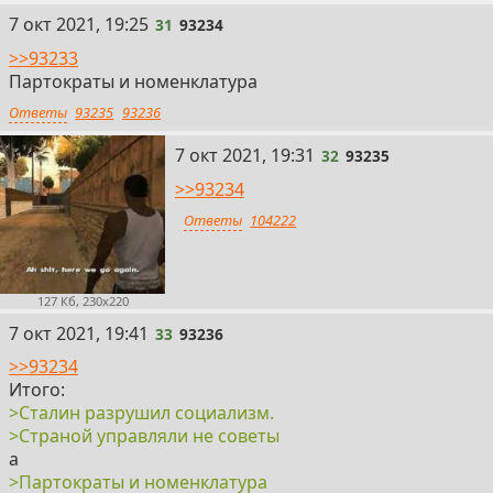
31
7 окт 2021, 19:25
31
93234
>>93233
Партократы и номенклатура
Ответы
93235
93236
32
7 окт 2021, 19:31
32
93235
>>93234
Ответы
104222
127 Кб, 230x220
33
7 окт 2021, 19:41
33
93236
>>93234
Итого:
>Сталин разрушил социализм.
>Страной управляли не советы
а
>Партократы и номенклатура