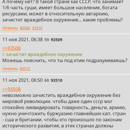
А почему нет? В такой стране как СССР, что занимает
1/6 часть суши, имеет большое население, богата
ресурсами, может в относительную автаркию,
зачистит враждебное окружение... какие проблемы?
Ответы
93509
93510
59
11 ноя 2021, 06:38
59
93509
>>93508
> зачистит враждебное окружение
Можешь пояснить, что ты под этим подразумеваешь?
Ответы
93512
60
11 ноя 2021, 06:50
60
93510
>>93508
невозможно зачистить враждебное окружение без
мировой революции. чтобы даже один ссср мог
спокойно ликвидировать товарность, деньги, армию,
нужно уничтожить буржуазию главнейших кап. стран
- сша и британии. чтобы это произошло по законам
исторического развития, в этих странах должны