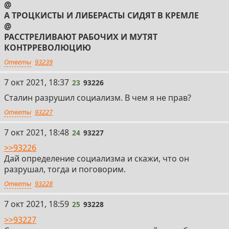
@
А ТРОЦКИСТЫ И ЛИБЕРАСТЫ СИДЯТ В КРЕМЛЕ
@
РАССТРЕЛИВАЮТ РАБОЧИХ И МУТЯТ
КОНТРРЕВОЛЮЦИЮ
Ответы
93239
23
7 окт 2021, 18:37
23
93226
Сталин разрушил социализм. В чем я не прав?
Ответы
93227
24
7 окт 2021, 18:48
24
93227
>>93226
Дай определение социализма и скажи, что он
разрушал, тогда и поговорим.
Ответы
93228
25
7 окт 2021, 18:59
25
93228
>>93227