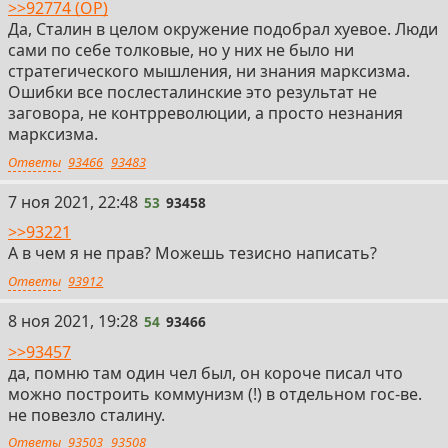
>>92774 (OP)
Да, Сталин в целом окружение подобрал хуевое. Люди
сами по себе толковые, но у них не было ни
стратегического мышления, ни знания марксизма.
Ошибки все послесталинские это результат не
заговора, не контрреволюции, а просто незнания
марксизма.
Ответы
93466
93483
53
7 ноя 2021, 22:48
53
93458
>>93221
А в чем я не прав? Можешь тезисно написать?
Ответы
93912
54
8 ноя 2021, 19:28
54
93466
>>93457
да, помню там один чел был, он короче писал что
можно построить коммунизм (!) в отдельном гос-ве.
не повезло сталину.
Ответы
93503
93508