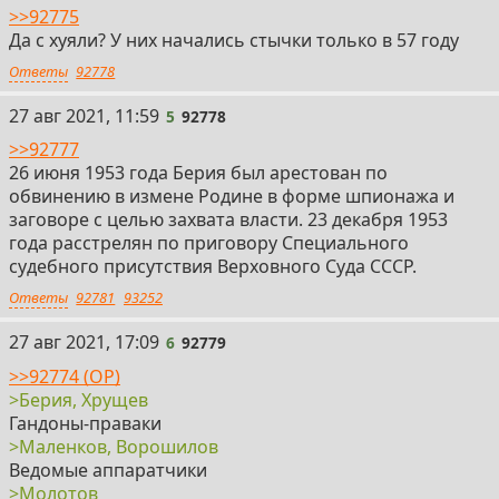
>>92775
Да с хуяли? У них начались стычки только в 57 году
Ответы
92778
5
27 авг 2021, 11:59
5
92778
>>92777
26 июня 1953 года Берия был арестован по
обвинению в измене Родине в форме шпионажа и
заговоре с целью захвата власти. 23 декабря 1953
года расстрелян по приговору Специального
судебного присутствия Верховного Суда СССР.
Ответы
92781
93252
6
27 авг 2021, 17:09
6
92779
>>92774 (OP)
>Берия, Хрущев
Гандоны-праваки
>Маленков, Ворошилов
Ведомые аппаратчики
>Молотов