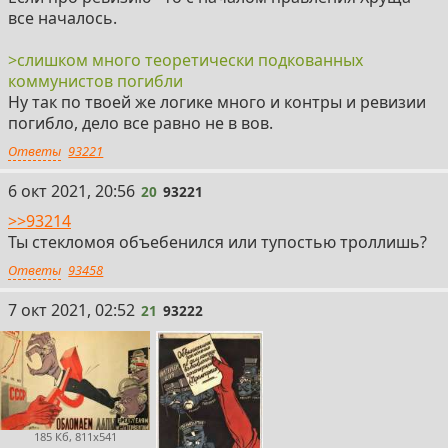
все началось.
>слишком много теоретически подкованных
коммунистов погибли
Ну так по твоей же логике много и контры и ревизии
погибло, дело все равно не в вов.
Ответы
93221
20
6 окт 2021, 20:56
20
93221
>>93214
Ты стекломоя объебенился или тупостью троллишь?
Ответы
93458
21
7 окт 2021, 02:52
21
93222
185 Кб, 811x541