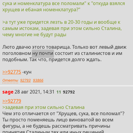
сука и номенклатура все поломали" к "откуда взялся
хрущев и ебаная номенклатура?"
>а тут уже придется лезть в 20-30 годы и вообще к
самым истокам, задевая при этом сильно Сталина,
чему многие не будут рады
Люто двачю этого товарища. Только вот левый движ
поголовном
ну почти
состоит из сталинистов и им
подобным. Так что, придется долго ждать.
>>92775
-кун
Ответы
92793
93866
11
sage
28 авг 2021, 14:31
11
92792
>>92779
>задевая при этом сильно Сталина
Чем это отличается от "Хрущев, сука, все поломал"?
Ты просто поменяешь лицо виноватой во всем
фигуры, а не будешь рассматривать причины
принятия Сталиным тех или иных решений.