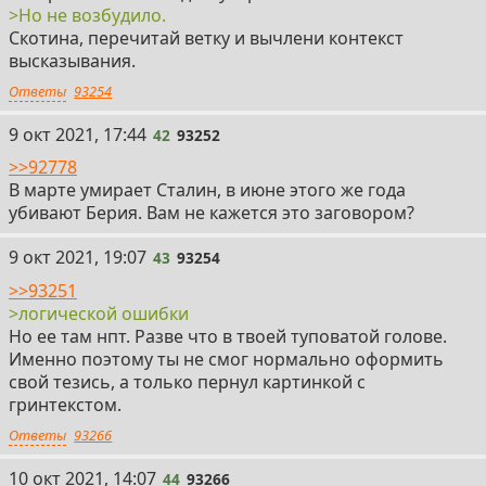
>Но не возбудило.
Скотина, перечитай ветку и вычлени контекст
высказывания.
Ответы
93254
42
9 окт 2021, 17:44
42
93252
>>92778
В марте умирает Сталин, в июне этого же года
убивают Берия. Вам не кажется это заговором?
43
9 окт 2021, 19:07
43
93254
>>93251
>логической ошибки
Но ее там нпт. Разве что в твоей туповатой голове.
Именно поэтому ты не смог нормально оформить
свой тезись, а только пернул картинкой с
гринтекстом.
Ответы
93266
44
10 окт 2021, 14:07
44
93266