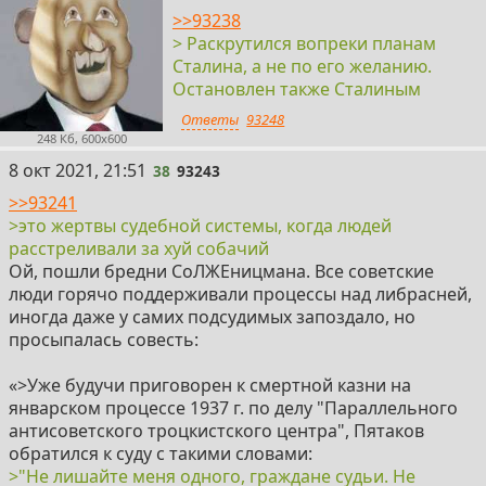
>>93238
> Раскрутился вопреки планам
Сталина, а не по его желанию.
Остановлен также Сталиным
Ответы
93248
248 Кб, 600x600
38
8 окт 2021, 21:51
38
93243
>>93241
>это жертвы судебной системы, когда людей
расстреливали за хуй собачий
Ой, пошли бредни СоЛЖЕницмана. Все советские
люди горячо поддерживали процессы над либрасней,
иногда даже у самих подсудимых запоздало, но
просыпалась совесть:
«>Уже будучи приговорен к смертной казни на
январском процессе 1937 г. по делу "Параллельного
антисоветского троцкистского центра", Пятаков
обратился к суду с такими словами:
>"Не лишайте меня одного, граждане судьи. Не