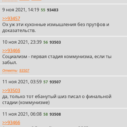
55
9 ноя 2021, 14:19
55
93483
>>93457
Ох уж эти кухонные измышления без прутфов и
доказательств.
56
10 ноя 2021, 23:39
56
93503
>>93466
Социализм - первая стадия коммунизма, если ты
забыл.
Ответы
93507
57
11 ноя 2021, 03:59
57
93507
>>93503
да, только тот ебанутый шиз писал о финальной
стадии (коммунизме)
58
11 ноя 2021, 06:08
58
93508
>>93466