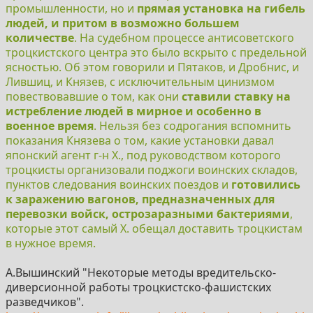
промышленности, но и
прямая установка на гибель
людей, и притом в возможно большем
количестве
. На судебном процессе антисоветского
троцкистского центра это было вскрыто с предельной
ясностью. Об этом говорили и Пятаков, и Дробнис, и
Лившиц, и Князев, с исключительным цинизмом
повествовавшие о том, как они
ставили ставку на
истребление людей в мирное и особенно в
военное время
. Нельзя без содрогания вспомнить
показания Князева о том, какие установки давал
японский агент г-н X., под руководством которого
троцкисты организовали поджоги воинских складов,
пунктов следования воинских поездов и
готовились
к заражению вагонов, предназначенных для
перевозки войск, острозаразными бактериями
,
которые этот самый X. обещал доставить троцкистам
в нужное время.
А.Вышинский "Некоторые методы вредительско-
диверсионной работы троцкистско-фашистских
разведчиков".