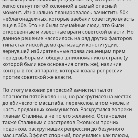
легко станут пятой колонной в самый опасный
момент. Изначально планировалось зачистить 50к
неблагонадежных, которые заебали советскую власть
еще в 30е. Это не были случайные люди, это были
откровенные и известные враги советской власти. Но
данное решение наслоилось на ряд других факторов
типа сталинской демократизации конституции,
вернувшей избирательные права лишенцам прям
перед выборами, общую шпиономанию в стране (у
которой были все основания опять же), наличие
контры в гос аппарате, которая юзала репрессии
против советской же власти.
По итогу маховик репрессий зачистил тыл от
опасности пятой колонны, но раскрутился на местах
до ебического масштаба, перемолов, в том числе, и
часть преданных коммунистов. Раскрутился вопреки
планам Сталина, а не по его желанию. Остановлен
также Сталиным с расстрелов Ежовых и прочих
подонков, раскрутивших репрессии до безумного
масштаба. Эффект спорный, получились как плюсы,