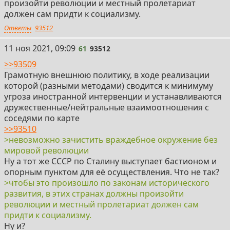
произойти революции и местный пролетариат
должен сам придти к социализму.
Ответы
93512
61
11 ноя 2021, 09:09
61
93512
>>93509
Грамотную внешнюю политику, в ходе реализации
которой (разными методами) сводится к минимуму
угроза иностранной интервенции и устанавливаются
дружественные/нейтральные взаимоотношения с
соседями по карте
>>93510
>невозможно зачистить враждебное окружение без
мировой революции
Ну а тот же СССР по Сталину выступает бастионом и
опорным пунктом для её осуществления. Что не так?
>чтобы это произошло по законам исторического
развития, в этих странах должны произойти
революции и местный пролетариат должен сам
придти к социализму.
Ну и?