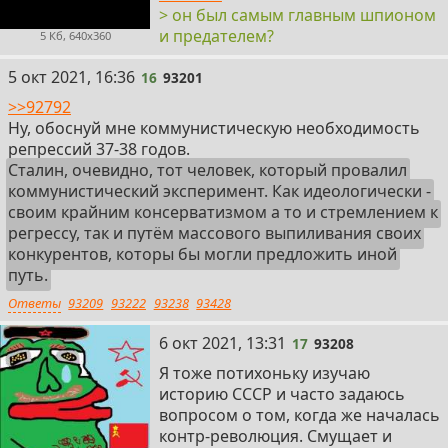
> он был самым главным шпионом
и предателем?
5 Кб, 640x360
16
5 окт 2021, 16:36
16
93201
>>92792
Ну, обоснуй мне коммунистическую необходимость
репрессий 37-38 годов.
Сталин, очевидно, тот человек, который провалил
коммунистический эксперимент. Как идеологически -
своим крайним консерватизмом а то и стремлением к
регрессу, так и путём массового выпиливания своих
конкурентов, которы бы могли предложить иной
путь.
Ответы
93209
93222
93238
93428
17
6 окт 2021, 13:31
17
93208
Я тоже потихоньку изучаю
историю СССР и часто задаюсь
вопросом о том, когда же началась
контр-революция. Смущает и