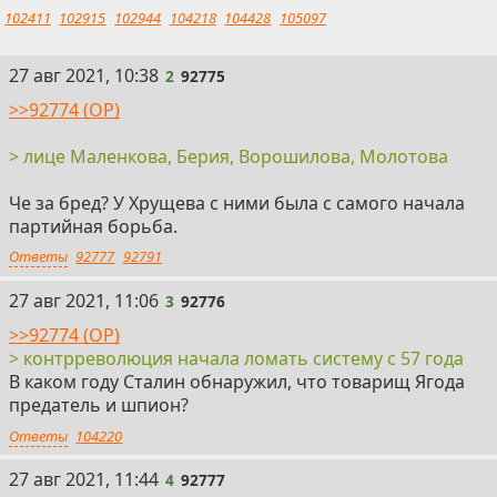
102411
102915
102944
104218
104428
105097
2
27 авг 2021, 10:38
2
92775
>>92774 (OP)
> лице Маленкова, Берия, Ворошилова, Молотова
Че за бред? У Хрущева с ними была с самого начала
партийная борьба.
Ответы
92777
92791
3
27 авг 2021, 11:06
3
92776
>>92774 (OP)
> контрреволюция начала ломать систему с 57 года
В каком году Сталин обнаружил, что товарищ Ягода
предатель и шпион?
Ответы
104220
4
27 авг 2021, 11:44
4
92777