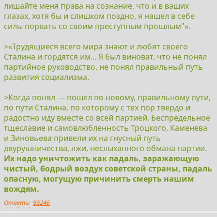
лишайте меня права на сознание, что и в ваших
глазах, хотя бы и слишком поздно, я нашел в себе
силы порвать со своим преступным прошлым"».
>«Трудящиеся всего мира знают и любят своего
Сталина и гордятся им... Я был виноват, что не понял
партийное руководство, не понял правильный путь
развития социализма.
>Когда понял — пошел по новому, правильному пути,
по пути Сталина, по которому с тех пор твердо и
радостно иду вместе со всей партией. Беспредельное
тщеславие и самовлюбленность Троцкого, Каменева
и Зиновьева привели их на гнусный путь
двурушничества, лжи, неслыханного обмана партии.
Их надо уничтожить как падаль, заражающую
чистый, бодрый воздух советской страны, падаль
опасную, могущую причинить смерть нашим
вождям.
Ответы
93246