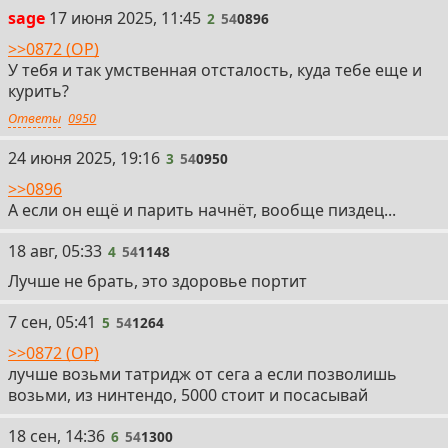
2
sage
17 июня 2025, 11:45
2
54
0896
>>0872 (OP)
У тебя и так умственная отсталость, куда тебе еще и
курить?
Ответы
0950
3
24 июня 2025, 19:16
3
54
0950
>>0896
А если он ещё и парить начнёт, вообще пиздец...
4
18 авг, 05:33
4
54
1148
Лучше не брать, это здоровье портит
5
7 сен, 05:41
5
54
1264
>>0872 (OP)
лучше возьми татридж от сега а если позволишь
возьми, из нинтендо, 5000 стоит и посасывай
6
18 сен, 14:36
6
54
1300