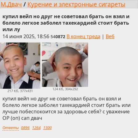
М.Двач
/
Курение и электронные сигареты
купил вейп но друг не советовал брать он взял и
болело легкое заболел тахекардией стоит брать
или лу
14 июня 2025, 18:56
В конец треда
|
Веб
54
0872
124 Кб, 304x292
217 Кб, 377x431
купил вейп но друг не советовал брать он взял и
болело легкое заболел тахекардией стоит брать или
лучше побеспокоится за здоровье себя? с уважение
OP (оп) сап двач
Ответы
0896
1264
1300