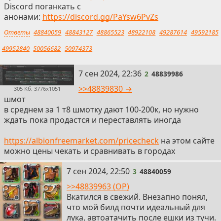
Discord поганкать с
анонами:
https://discord.gg/PaYsw6PvZs
Ответы
48840059
48843127
48865523
48922108
49287614
49592185
49952840
50056682
50974373
2
7 сен 2024, 22:36
2
48839986
>>48839830 →
305 Кб, 3776x1051
шмот
в среднем за 1 т8 шмотку дают 100-200к, но нужно
ждать пока продастся и переставлять иногда
https://albionfreemarket.com/pricecheck
на этом сайте
можно цены чекать и сравнивать в городах
3
7 сен 2024, 22:50
3
48840059
>>48839963 (OP)
Вкатился в свежий. Внезапно понял,
что мой билд почти идеальный для
лука, автоатачить после ешки из тучи.