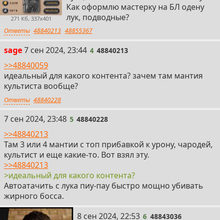
Как оформлю мастерку на БЛ одену
лук, подводные?
271 Кб, 337x401
Ответы
48840213
48855367
4
sage
7 сен 2024, 23:44
4
48840213
>>48840059
идеальный для какого контента? зачем там мантия
культиста вообще?
Ответы
48840228
5
7 сен 2024, 23:48
5
48840228
>>48840213
Там 3 или 4 мантии с топ прибавкой к урону, чародей,
культист и еще какие-то. Вот взял эту.
>>48840213
>идеальный для какого контента?
Автоатачить с лука пиу-пау быстро мощно убивать
жирного босса.
6
8 сен 2024, 22:53
6
48843036