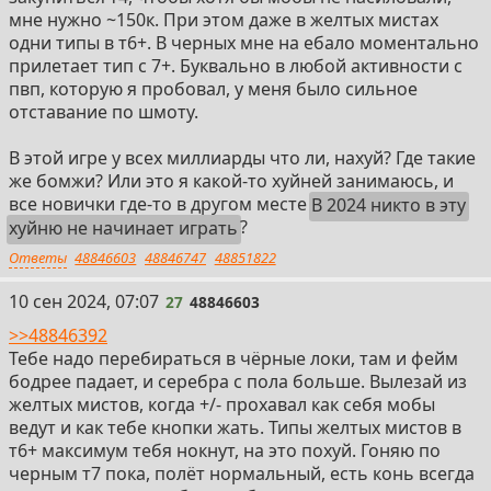
мне нужно ~150к. При этом даже в желтых мистах
одни типы в т6+. В черных мне на ебало моментально
прилетает тип с 7+. Буквально в любой активности с
пвп, которую я пробовал, у меня было сильное
отставание по шмоту.
В этой игре у всех миллиарды что ли, нахуй? Где такие
же бомжи? Или это я какой-то хуйней занимаюсь, и
все новички где-то в другом месте
В 2024 никто в эту
хуйню не начинает играть
?
Ответы
48846603
48846747
48851822
27
10 сен 2024, 07:07
27
48846603
>>48846392
Тебе надо перебираться в чёрные локи, там и фейм
бодрее падает, и серебра с пола больше. Вылезай из
желтых мистов, когда +/- прохавал как себя мобы
ведут и как тебе кнопки жать. Типы желтых мистов в
т6+ максимум тебя нокнут, на это похуй. Гоняю по
черным т7 пока, полёт нормальный, есть конь всегда