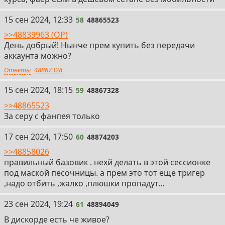
58
15 сен 2024, 12:33
58
48865523
>>48839963 (OP)
День добрый! Нынче прем купить без передачи
аккаунта можно?
Ответы
48867328
59
15 сен 2024, 18:15
59
48867328
>>48865523
За серу с фанпея только
60
17 сен 2024, 17:50
60
48874203
>>48858026
правильный базовик . нехй делать в этой сессионке
под маской песочницы. а прем это тот еще тригер
,надо отбить ,жалко ,плюшки пропадут...
61
23 сен 2024, 19:24
61
48894049
В дискорде есть че живое?