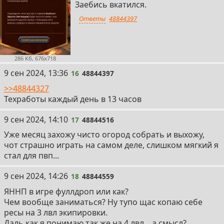
Заебись вкатился.
Ответы
48844397
286 Кб, 676x718
16
9 сен 2024, 13:36
16
48844397
>>48844327
Техработы каждый день в 13 часов
17
9 сен 2024, 14:10
17
48844516
Уже месяц захожу чисто огород собрать и выхожу,
чот страшно играть на самом деле, слишком мягкий я
стал для пвп...
18
9 сен 2024, 14:26
18
48844559
ЯННП в игре фуллдроп или как?
Чем вообще заниматься? Ну тупо щас копаю себе
ресы на 3 лвл экипировки.
Даль как я понимаю так же на 4 лвл... а смысл?