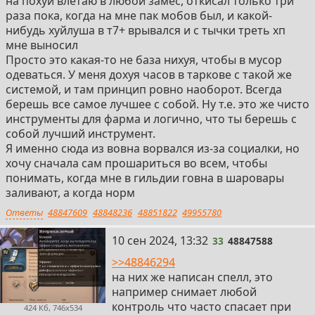
на похуй влетаю в любой замес, откисал только три
раза пока, когда на мне пак мобов был, и какой-
нибудь хуйлуша в т7+ врывался и с тычки треть хп
мне выносил
Просто это какая-то не база нихуя, чтобы в мусор
одеваться. У меня дохуя часов в таркове с такой же
системой, и там принцип ровно наоборот. Всегда
берешь все самое лучшее с собой. Ну т.е. это же чисто
инструменты для фарма и логично, что ты берешь с
собой лучший инструмент.
Я именно сюда из вовна ворвался из-за социалки, но
хочу сначала сам прошариться во всем, чтобы
понимать, когда мне в гильдии говна в шаровары
заливают, а когда норм
Ответы
48847609
48848236
48851822
49955780
33
10 сен 2024, 13:32
33
48847588
>>48846294
на них же написан спелл, это
например снимает любой
контроль что часто спасает при
424 Кб, 746x534