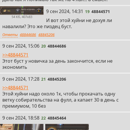
19
9 сен 2024, 14:31
19
48844571
54 Кб, 407x83
И вот этой хуйни не дохуя ли
навалили? Это же пиздец буст.
Ответы
48844686
48845206
20
9 сен 2024, 15:06
20
48844686
>>48844571
Этот буст у новичка за день закончится, если не
экономить
21
9 сен 2024, 17:28
21
48845206
>>48844571
Этой хуйни надо около 1к, чтобы прокачать одну
ветку собирательства на фулл, а капает 30 в день с
премиумом, 10 без
22
9 сен 2024, 18:58
22
48845464