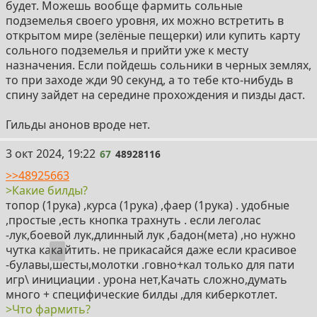
будет. Можешь вообще фармить сольные
подземелья своего уровня, их можно встретить в
открытом мире (зелёные пещерки) или купить карту
сольного подземелья и прийти уже к месту
назначения. Если пойдешь сольники в черных землях,
то при заходе жди 90 секунд, а то тебе кто-нибудь в
спину зайдет на середине прохождения и пизды даст.
Гильды анонов вроде нет.
67
3 окт 2024, 19:22
67
48928116
>>48925663
>Какие билды?
топор (1рука) ,курса (1рука) ,фаер (1рука) . удобные
,простые ,есть кнопка трахнуть . если леголас
-лук,боевой лук,длинный лук ,бадон(мета) ,но нужно
чутка ка
ка
йтить. не прикасайся даже если красивое
-булавы,шесты,молотки .говно+кал только для пати
игр\ инициации . урона нет,Качать сложно,думать
много + специфические билды ,для киберкотлет.
>Что фармить?