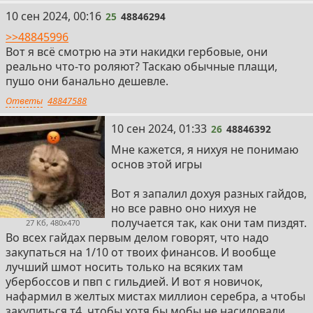
25
10 сен 2024, 00:16
25
48846294
>>48845996
Вот я всё смотрю на эти накидки гербовые, они
реально что-то роляют? Таскаю обычные плащи,
пушо они банально дешевле.
Ответы
48847588
26
10 сен 2024, 01:33
26
48846392
Мне кажется, я нихуя не понимаю
основ этой игры
Вот я запалил дохуя разных гайдов,
но все равно оно нихуя не
получается так, как они там пиздят.
27 Кб, 480x470
Во всех гайдах первым делом говорят, что надо
закупаться на 1/10 от твоих финансов. И вообще
лучший шмот носить только на всяких там
убербоссов и пвп с гильдией. И вот я новичок,
нафармил в желтых мистах миллион серебра, а чтобы
закупиться т4, чтобы хотя бы мобы не насиловали,