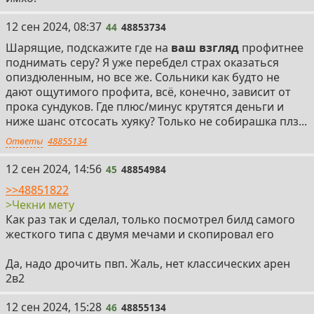
44
12 сен 2024, 08:37
44
48853734
Шарящие, подскажите где на
ваш взгляд
профитнее
поднимать серу? Я уже перебдел страх оказаться
опиздюленным, но все же. Сольники как будто не
дают ощутимого профита, всё, конечно, зависит от
прока сундуков. Где плюс/минус крутятся деньги и
ниже шанс отсосать хуяку? Только не собирашка плз...
Ответы
48855134
45
12 сен 2024, 14:56
45
48854984
>>48851822
>Чекни мету
Как раз так и сделал, только посмотрел билд самого
жесткого типа с двумя мечами и скопировал его
Да, надо дрочить пвп. Жаль, нет классических арен
2в2
46
12 сен 2024, 15:28
46
48855134