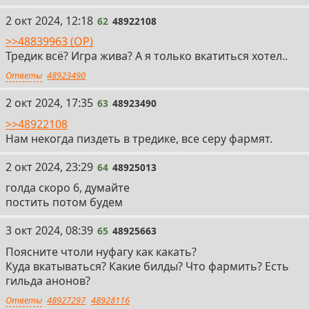
62
2 окт 2024, 12:18
62
48922108
>>48839963 (OP)
Тредик всё? Игра жива? А я только вкатиться хотел..
Ответы
48923490
63
2 окт 2024, 17:35
63
48923490
>>48922108
Нам некогда пиздеть в тредике, все серу фармят.
64
2 окт 2024, 23:29
64
48925013
голда скоро 6, думайте
постить потом будем
65
3 окт 2024, 08:39
65
48925663
Поясните чтоли нуфагу как какать?
Куда вкатываться? Какие билды? Что фармить? Есть
гильда анонов?
Ответы
48927297
48928116