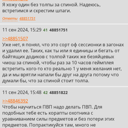
Я хожу один без толпы за спиной. Надеюсь,
встретимся и скрестим шпаги.
Ответы
48851751
41
11 сен 2024, 15:29
41
48851751
>>48851507
Уже нет, я понял, что это сорт оф сессионки в загонах
и удалил ее. Таких, как ты или я единицы и бегать от
байтящих додиков с толпой таких же безяйцевых
чмош за спиной, чтобы раз за 10 часов геймплея
встретить кого-то кто реально 1 у меня желания нет,
да и мы врятли напали бы друг на друга потому что
думали бы, что за спиной стоит толпа.
42
11 сен 2024, 15:48
42
48851822
>>48846392
Чтобы научиться ПВП надо делать ПВП. Для
подобных тебе есть корапты охотника с
уравниванием силы предметов и без потери этих
предметов. Попрактикуйся там, много не