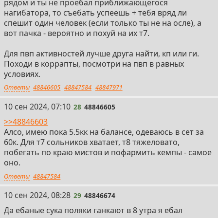
рядом и ты не проебал приближающегося
нагибатора, то съебать успеешь + тебя вряд ли
спешит один человек (если только ты не на осле), а
вот пачка - вероятно и похуй на их т7.
Для пвп активностей лучше друга найти, кп или ги.
Походи в коррапты, посмотри на пвп в равных
условиях.
Ответы
48846605
48847584
48847971
28
10 сен 2024, 07:10
28
48846605
>>48846603
Алсо, имею пока 5.5кк на балансе, одеваюсь в сет за
60к. Для т7 сольников хватает, т8 тяжеловато,
побегать по краю мистов и пофармить кемпы - самое
оно.
Ответы
48847584
29
10 сен 2024, 08:28
29
48846674
Да ебаные сука поляки ганкают в 8 утра я ебал