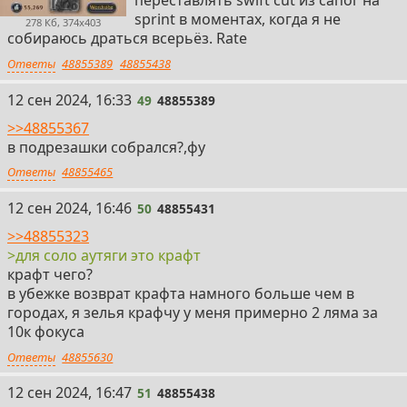
переставлять swift cut из сапог на
sprint в моментах, когда я не
278 Кб, 374x403
собираюсь драться всерьёз. Rate
Ответы
48855389
48855438
49
12 сен 2024, 16:33
49
48855389
>>48855367
в подрезашки собрался?,фу
Ответы
48855465
50
12 сен 2024, 16:46
50
48855431
>>48855323
>для соло аутяги это крафт
крафт чего?
в убежке возврат крафта намного больше чем в
городах, я зелья крафчу у меня примерно 2 ляма за
10к фокуса
Ответы
48855630
51
12 сен 2024, 16:47
51
48855438