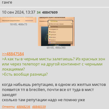
ганге
34
10 сен 2024, 13:37
34
48847609
18 Кб, 468x73
69 Кб, 490x390
>>48847584
>А как ты в черные мисты залетаешь? Из красных зон
или через телепорт на другой континент с черными
локациями?
>Есть вообще разница?
когда набьешь репутацию, в одном из желтых мистов
появится тп в brecilien, почти все от туда в мист
заходят
сколько там репутации надо не помню уже
Ответы
48848236
48848339