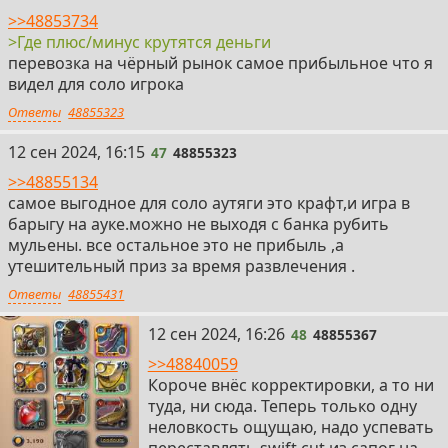
>>48853734
>Где плюс/минус крутятся деньги
перевозка на чёрный рынок самое прибыльное что я
видел для соло игрока
Ответы
48855323
47
12 сен 2024, 16:15
47
48855323
>>48855134
самое выгодное для соло аутяги это крафт,и игра в
барыгу на ауке.можно не выходя с банка рубить
мульены. все остальное это не прибыль ,а
утешительный приз за время развлечения .
Ответы
48855431
48
12 сен 2024, 16:26
48
48855367
>>48840059
Короче внёс корректировки, а то ни
туда, ни сюда. Теперь только одну
неловкость ощущаю, надо успевать