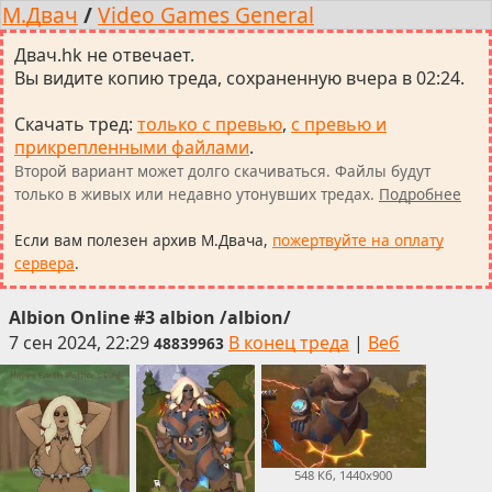
М.Двач
/
Video Games General
Двач.hk не отвечает.
Вы видите копию треда, сохраненную вчера в 02:24.
Скачать тред
:
только с превью
,
с превью и
прикрепленными файлами
.
Второй вариант может долго скачиваться. Файлы будут
только в живых или недавно утонувших тредах.
Подробнее
Если вам полезен архив М.Двача,
пожертвуйте на оплату
сервера
.
Albion Online #3 albion /albion/
7 сен 2024, 22:29
В конец треда
|
Веб
48839963
548 Кб, 1440x900