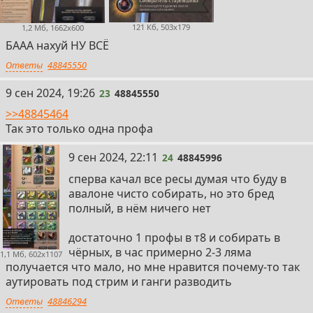
121 Кб, 503x179
1,2 Мб, 1662x600
БААА нахуй НУ ВСЁ
Ответы
48845550
23
9 сен 2024, 19:26
23
48845550
>>48845464
Так это только одна профа
24
9 сен 2024, 22:11
24
48845996
сперва качал все ресы думая что буду в
авалоне чисто собирать, но это бред
полный, в нём ничего нет
достаточно 1 профы в т8 и собирать в
чёрных, в час примерно 2-3 ляма
1,1 Мб, 602x1107
получается что мало, но мне нравится почему-то так
аутировать под стрим и ганги разводить
Ответы
48846294