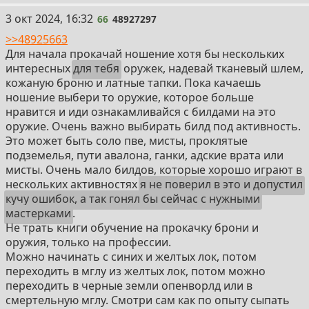
66
3 окт 2024, 16:32
66
48927297
>>48925663
Для начала прокачай ношение хотя бы нескольких
интересных
для тебя
оружек, надевай тканевый шлем,
кожаную броню и латные тапки. Пока качаешь
ношение выбери то оружие, которое больше
нравится и иди ознакамливайся с билдами на это
оружие. Очень важно выбирать билд под активность.
Это может быть соло пве, мисты, проклятые
подземелья, пути авалона, ганки, адские врата или
мисты. Очень мало билдов, которые хорошо играют в
нескольких активностях
я не поверил в это и допустил
кучу ошибок, а так гонял бы сейчас с нужными
мастерками
.
Не трать книги обучение на прокачку брони и
оружия, только на профессии.
Можно начинать с синих и желтых лок, потом
переходить в мглу из желтых лок, потом можно
переходить в черные земли опенворлд или в
смертельную мглу. Смотри сам как по опыту сыпать