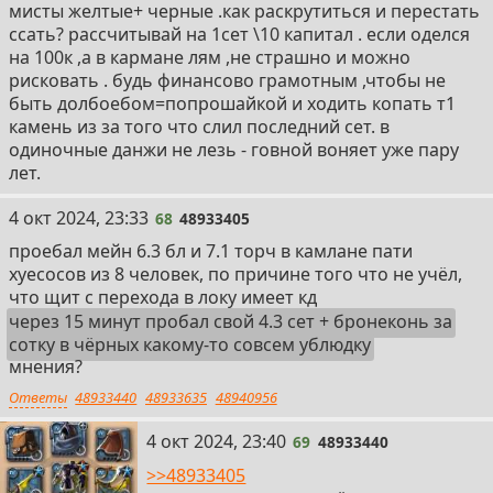
мисты желтые+ черные .как раскрутиться и перестать
ссать? рассчитывай на 1сет \10 капитал . если оделся
на 100к ,а в кармане лям ,не страшно и можно
рисковать . будь финансово грамотным ,чтобы не
быть долбоебом=попрошайкой и ходить копать т1
камень из за того что слил последний сет. в
одиночные данжи не лезь - говной воняет уже пару
лет.
68
4 окт 2024, 23:33
68
48933405
проебал мейн 6.3 бл и 7.1 торч в камлане пати
хуесосов из 8 человек, по причине того что не учёл,
что щит с перехода в локу имеет кд
через 15 минут пробал свой 4.3 сет + бронеконь за
сотку в чёрных какому-то совсем ублюдку
мнения?
Ответы
48933440
48933635
48940956
69
4 окт 2024, 23:40
69
48933440
>>48933405