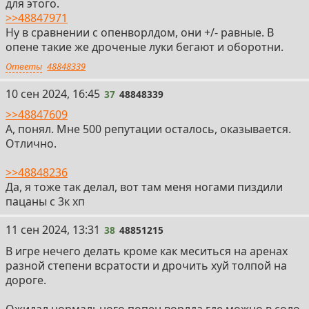
для этого.
>>48847971
Ну в сравнении с опенворлдом, они +/- равные. В
опене такие же дроченые луки бегают и оборотни.
Ответы
48848339
37
10 сен 2024, 16:45
37
48848339
>>48847609
А, понял. Мне 500 репутации осталось, оказывается.
Отлично.
>>48848236
Да, я тоже так делал, вот там меня ногами пиздили
пацаны с 3к хп
38
11 сен 2024, 13:31
38
48851215
В игре нечего делать кроме как меситься на аренах
разной степени всратости и дрочить хуй толпой на
дороге.
Ожидал нормального попен ворлда где можно в соло