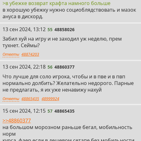
>в убежке возврат крафта намного больше
в хорошую убежку нужно социоблядствовать и мазок
ануса в дискорд.
55
13 сен 2024, 13:12
55
48858026
Забил хуй на игру и не заходил уж неделю, прем
тухнет. Сеймы?
Ответы
48874203
56
13 сен 2024, 22:18
56
48860377
Что лучше для соло игрока, чтобы и в пве и в пвп
нормально долбить? Желательно недорого. Парные
не предлагать, я их уже ненавижу нахуй
Ответы
48865435
48999924
57
15 сен 2024, 12:15
57
48865435
>>48860377
на большом морозном раньше бегал, мобильность
норм
курса, фаер если в дешевом сетапе без мобильности