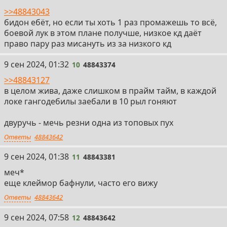
>>48843043
бидон ебëт, но если ты хоть 1 раз промажешь то всë,
боевой лук в этом плане получше, низкое кд даëт
право пару раз мисануть из за низкого кд
10
9 сен 2024, 01:32
10
48843374
>>48843127
в целом жива, даже слишком в прайм тайм, в каждой
локе гангодебилы заебали в 10 рыл гоняют
двуручь - мечь резни одна из топовых пух
Ответы
48843642
11
9 сен 2024, 01:38
11
48843381
меч*
еще клеймор бафнули, часто его вижу
Ответы
48843642
12
9 сен 2024, 07:58
12
48843642