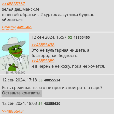
>>48855367
зелья дешманские
в пвп об обратки с 2 курток лазутчика будешь
убиваться
Ответы
48855465
52
12 сен 2024, 16:57
52
48855465
>>48855438
Это не вульгарная нищета, а
благородная бедность.
>>48855389
Я в чёрные не хожу, пока не хочется.
138 Кб, 736x960
53
12 сен 2024, 17:18
53
48855534
Есть среди вас те, кто не против поиграть в паре?
Оставьте контакты.
54
12 сен 2024, 18:03
54
48855630
>>48855431