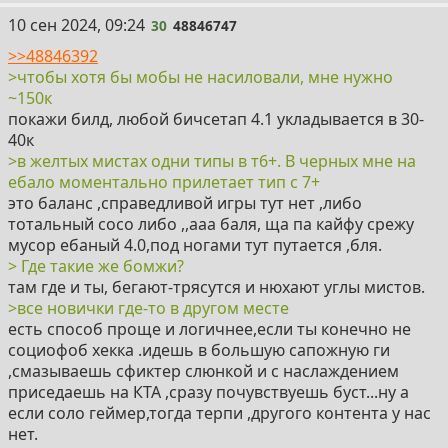
30
10 сен 2024, 09:24
30
48846747
>>48846392
>чтобы хотя бы мобы не насиловали, мне нужно
~150к
покажи билд, любой бичсетап 4.1 укладывается в 30-
40к
>в желтых мистах одни типы в т6+. В черных мне на
ебало моментально прилетает тип с 7+
это баланс ,справедливой игры тут нет ,либо
тотальный сосо либо ,,ааа баля, ща па кайфу срежу
мусор ебаный 4.0,под ногами тут путается ,бля.
> Где такие же бомжи?
там где и ты, бегают-трясутся и нюхают углы мистов.
>все новички где-то в другом месте
есть способ проще и логичнее,если ты конечно не
социофоб хекка .идешь в большую сапожную ги
,смазываешь сфиктер слюнкой и с наслаждением
приседаешь на КТА ,сразу почувствуешь буст...ну а
если соло геймер,тогда терпи ,другого контента у нас
нет.