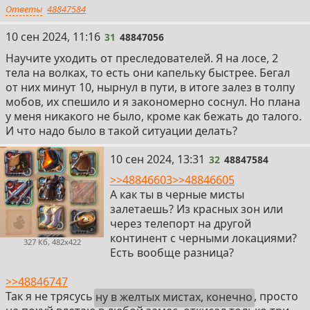
Ответы
48847584
31
10 сен 2024, 11:16
31
48847056
Научите уходить от преследователей. Я на лосе, 2
тела на волках, то есть они капельку быстрее. Бегал
от них минут 10, нырнул в пути, в итоге залез в толпу
мобов, их спешило и я закономерно соснул. Но плана
у меня никакого не было, кроме как бежать до талого.
И что надо было в такой ситуации делать?
32
10 сен 2024, 13:31
32
48847584
>>48846603
>>48846605
А как ты в черные мисты
залетаешь? Из красных зон или
через телепорт на другой
континент с черными локациями?
327 Кб, 482x422
Есть вообще разница?
>>48846747
Так я не трясусь
ну в желтых мистах, конечно
, просто