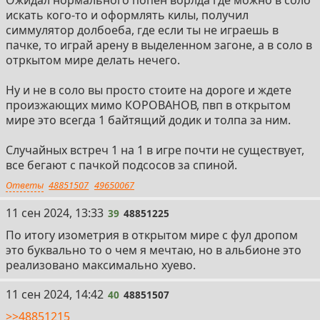
искать кого-то и оформлять килы, получил
симмулятор долбоеба, где если ты не играешь в
пачке, то играй арену в выделенном загоне, а в соло в
отркытом мире делать нечего.
Ну и не в соло вы просто стоите на дороге и ждете
произжающих мимо КОРОВАНОВ, пвп в открытом
мире это всегда 1 байтящий додик и толпа за ним.
Случайных встреч 1 на 1 в игре почти не существует,
все бегают с пачкой подсосов за спиной.
Ответы
48851507
49650067
39
11 сен 2024, 13:33
39
48851225
По итогу изометрия в открытом мире с фул дропом
это буквально то о чем я мечтаю, но в альбионе это
реализовано максимально хуево.
40
11 сен 2024, 14:42
40
48851507
>>48851215