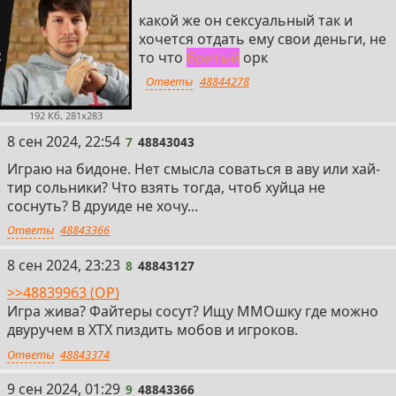
какой же он сексуальный так и
хочется отдать ему свои деньги, не
то что
бpитый
орк
Ответы
48844278
192 Кб, 281x283
7
8 сен 2024, 22:54
7
48843043
Играю на бидоне. Нет смысла соваться в аву или хай-
тир сольники? Что взять тогда, чтоб хуйца не
соснуть? В друиде не хочу...
Ответы
48843366
8
8 сен 2024, 23:23
8
48843127
>>48839963 (OP)
Игра жива? Файтеры сосут? Ищу ММОшку где можно
двуручем в ХТХ пиздить мобов и игроков.
Ответы
48843374
9
9 сен 2024, 01:29
9
48843366