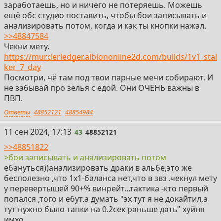
заработаешь, но и ничего не потеряешь. Можешь
ещё обс студио поставить, чтобы бои записывать и
анализировать потом, когда и как ты кнопки нажал.
>>48847584
Чекни мету.
https://murderledger.albiononline2d.com/builds/1v1_stal
ker_7_day
Посмотри, чё там под твои парные мечи собирают. И
не забывай про зелья с едой. Они ОЧЕНЬ важны в
ПВП.
Ответы
48852121
48854984
43
11 сен 2024, 17:13
43
48852121
>>48851822
>бои записывать и анализировать потом
ебануться))анализировать драки в альбе,это же
бесполезно ,что 1х1-баланса нет,что в звз .чекнул мету
у перевертышей 90+% винрейт...тактика -кто первый
попался ,того и ебут.а думать "эх тут я не докайтил,а
тут нужно было тапки на 0.2сек раньше дать" хуйня
имхо.