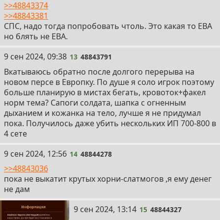
>>48843374
>>48843381
СПС, надо тогда попробовать чтоль. Это какая то ЕВА
но блять не ЕВА.
13
9 сен 2024, 09:38
13
48843791
Вкатываюсь обратно после долгого перерыва на
новом персе в Европку. По душе я соло игрок поэтому
больше планирую в мистах бегать, кровоток+факел
норм тема? Сапоги солдата, шапка с огненным
дыханием и кожанка на тело, лучше я не придумал
пока. Получилось даже убить нескольких ИП 700-800 в
4 сете
14
9 сен 2024, 12:56
14
48844278
>>48843036
пока не выкатит крутых хорни-слатмогов ,я ему денег
не дам
15
9 сен 2024, 13:14
15
48844327