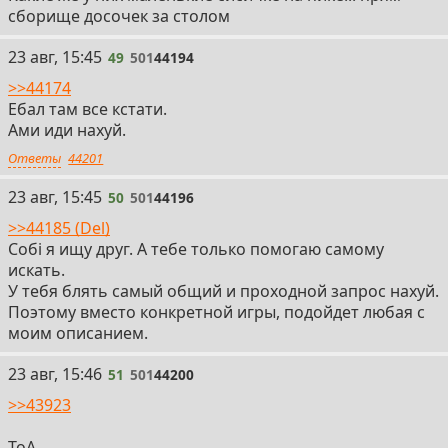
сборище досочек за столом
49
23 авг, 15:45
49
501
44194
>>44174
Ебал там все кстати.
Ами иди нахуй.
Ответы
44201
50
23 авг, 15:45
50
501
44196
>>44185 (Del)
Собі я ищу друг. А тебе только помогаю самому
искать.
У тебя блять самый общий и проходной запрос нахуй.
Поэтому вместо конкретной игры, подойдет любая с
моим описанием.
51
23 авг, 15:46
51
501
44200
>>43923
ТоА