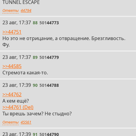
TUNNEL ESCAPE
Ответы
44794
88
23 авг, 17:37
88
501
44773
>>44751
Но это не отрицание, а отвращение. Брезгливость.
Фу.
89
23 авг, 17:37
89
501
44779
>>44585
Стремота какая-то.
90
23 авг, 17:39
90
501
44788
>>44762
А кем ещё?
>>44761 (Del)
Ты врешь зачем? Не стыдно?
Ответы
45561
91
23 авг, 17:39
91
501
44790