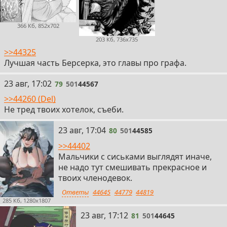
366 Кб, 852x702
203 Кб, 736x735
>>44325
Лучшая часть Берсерка, это главы про графа.
79
23 авг, 17:02
79
501
44567
>>44260 (Del)
Не тред твоих хотелок, съеби.
80
23 авг, 17:04
80
501
44585
>>44402
Мальчики с сиськами выглядят иначе,
не надо тут смешивать прекрасное и
твоих членодевок.
Ответы
44645
44779
44819
285 Кб, 1280x1807
81
23 авг, 17:12
81
501
44645