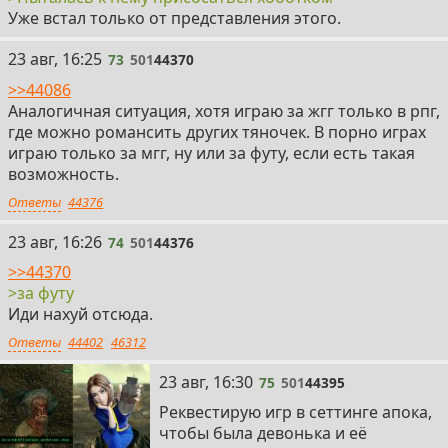
Уже встал только от представления этого.
73
23 авг, 16:25
73
501
44370
>>44086
Аналогичная ситуация, хотя играю за жгг только в рпг,
где можно романсить других тяночек. В порно играх
играю только за мгг, ну или за футу, если есть такая
возможность.
Ответы
44376
74
23 авг, 16:26
74
501
44376
>>44370
>за футу
Иди нахуй отсюда.
Ответы
44402
46312
75
23 авг, 16:30
75
501
44395
Реквестирую игр в сеттинге апока,
чтобы была девонька и её