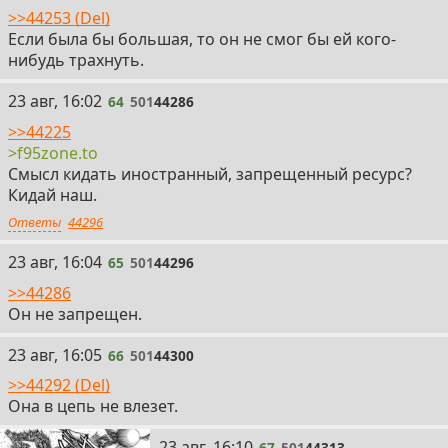
>>44253 (Del)
Если была бы большая, то он не смог бы ей кого-
нибудь трахнуть.
64
23 авг, 16:02
64
501
44286
>>44225
>f95zone.to
Смысл кидать иностранный, запрещенный ресурс?
Кидай наш.
Ответы
44296
65
23 авг, 16:04
65
501
44296
>>44286
Он не запрещен.
66
23 авг, 16:05
66
501
44300
>>44292 (Del)
Она в цепь не влезет.
67
23 авг, 16:10
67
501
44313