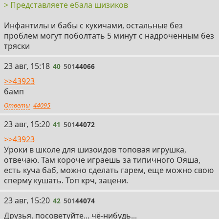
> Представляете ебала шизиков
Инфантилы и бабы с кукичами, остальные без
проблем могут поболтать 5 минут с надроченным без
тряски
40
23 авг, 15:18
40
501
44066
>>43923
бамп
Ответы
44095
41
23 авг, 15:20
41
501
44072
>>43923
Уроки в школе для шизоидов топовая игрушка,
отвечаю. Там короче играешь за типичного Ояша,
есть куча баб, можно сделать гарем, еще можно свою
сперму кушать. Топ крч, зацени.
42
23 авг, 15:20
42
501
44074
Друзья, посоветуйте... чё-нибудь...