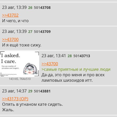
26
23 авг, 13:39
26
501
43708
>>43702
И чего, и что
27
23 авг, 13:39
27
501
43709
>>43700
И я ещё тоже сижу.
28
23 авг, 13:41
28
501
43713
>>43700
>самые приятные и лучшие люди
Да-да, это про меня и про всех
143 Кб, 764x510
ламповых шизоидов итт.
29
23 авг, 14:37
29
501
43881
>>43173 (OP)
Опять в угнаном кате сидеть.
Жаль.