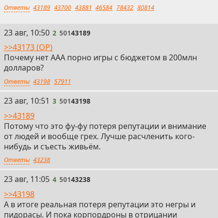
Ответы
43189
43700
43881
46584
78432
80814
2
23 авг, 10:50
2
501
43189
>>43173 (OP)
Почему нет ААА порно игры с бюджетом в 200млн
долларов?
Ответы
43198
57911
3
23 авг, 10:51
3
501
43198
>>43189
Потому что это фу-фу потеря репутации и внимание
от людей и вообще грех. Лучше расчленить кого-
нибудь и съесть живьём.
Ответы
43238
4
23 авг, 11:05
4
501
43238
>>43198
А в итоге реальная потеря репутации это негры и
пидорасы. И пока корпордроны в отрицании