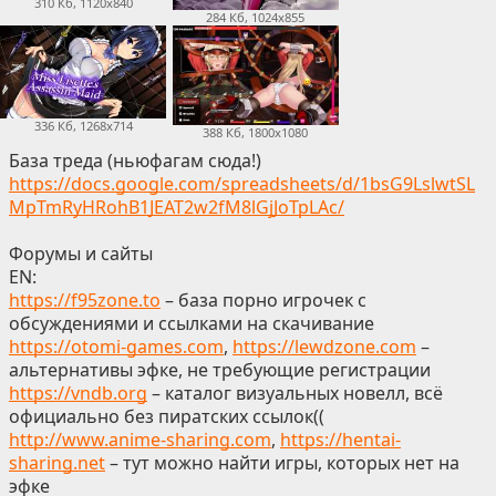
310 Кб, 1120x840
284 Кб, 1024x855
336 Кб, 1268x714
388 Кб, 1800x1080
База треда (ньюфагам сюда!)
https://docs.google.com/spreadsheets/d/1bsG9LslwtSL
MpTmRyHRohB1JEAT2w2fM8lGjJoTpLAc/
Форумы и сайты
EN:
https://f95zone.to
– база порно игрочек с
обсуждениями и ссылками на скачивание
https://otomi-games.com
,
https://lewdzone.com
–
альтернативы эфке, не требующие регистрации
https://vndb.org
– каталог визуальных новелл, всё
официально без пиратских ссылок((
http://www.anime-sharing.com
,
https://hentai-
sharing.net
– тут можно найти игры, которых нет на
эфке