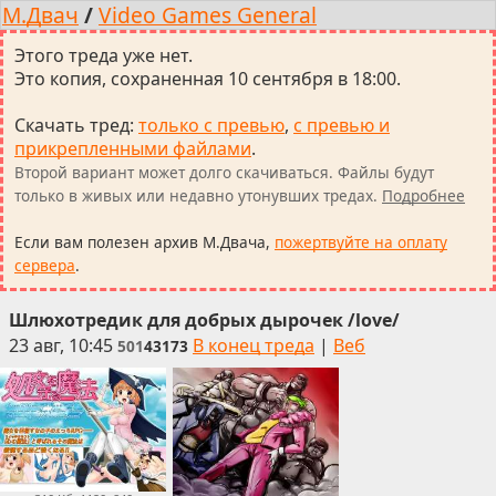
М.Двач
/
Video Games General
Этого треда уже нет.
Это копия, сохраненная 10 сентября в 18:00.
Скачать тред
:
только с превью
,
с превью и
прикрепленными файлами
.
Второй вариант может долго скачиваться. Файлы будут
только в живых или недавно утонувших тредах.
Подробнее
Если вам полезен архив М.Двача,
пожертвуйте на оплату
сервера
.
Шлюхотредик для добрых дырочек /love/
23 авг, 10:45
В конец треда
|
Веб
501
43173