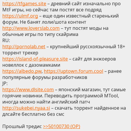
https://tfgames.site
– древний сайт изначально про
MtF игры, но сейчас там постят все подряд
https://ulmf.org
– еще один известный старенький
форум. Не банят лоли/шота контент
http://www.loverslab.com
– тут постят моды на
обычные игры по типу скайрима
RU:
http://pornolab.net
– крупнейший русскоязычный 18+
торрент трекер
https://island-of-pleasure.site
– сайт для энжоеров
новеллок с дазомамками
https://albedo.pw
,
https://uptown.forum.cool
– ранее
популярные форумы разработчиков
JP:
https://www.dlsite.com
– японский магазин, тут самые
горячие новинки. Переводить программой MTool,
иногда можно найти английский патч
http://sukebei.nyaa.si
– скачать торрент найденное на
длсайте бесплатно без смс
Прошлый тредис
>>50100730 (OP)