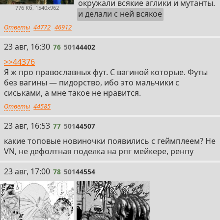
окружали всякие аглики и мутанты.
776 Кб, 1540x962
и делали с ней всякое
Ответы
44772
46912
76
23 авг, 16:30
76
501
44402
>>44376
Я ж про православных фут. С вагиной которые. Футы
без вагины — пидорство, ибо это мальчики с
сиськами, а мне такое не нравится.
Ответы
44585
77
23 авг, 16:53
77
501
44507
какие топовые новиночки появились с геймплеем? Не
VN, не дефолтная поделка на рпг мейкере, ренпу
78
23 авг, 17:00
78
501
44554