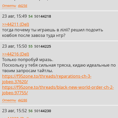
Ответы
44256
54
23 авг, 15:49
54
501
44218
>>44211 (Del)
тогда почему ты играешь в лiлii? решил подоить
ковбоя после завоза туда нтр?
55
23 авг, 15:50
55
501
44225
>>44216 (Del)
Только попробуй мразь.
Поскольку у тебя сильная тряска, кидаю идеальные по
твоим запросам тайтлы.
https://f95zone.to/threads/reparations-ch-3-
jobeo.37620/
https://f95zone.to/threads/black-new-world-order-ch-2-
jobeo.97755/
Ответы
44286
56
23 авг, 15:52
56
501
44230