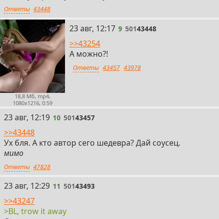
Ответы
43448
9
23 авг, 12:17
9
501
43448
>>43254
А можно?!
Ответы
43457
43978
18,8 Мб, mp4,
1080x1216, 0:59
10
23 авг, 12:19
10
501
43457
>>43448
Ух бля. А кто автор сего шедевра? Дай соусец.
мимо
Ответы
47828
11
23 авг, 12:29
11
501
43493
>>43247
>BL, trow it away