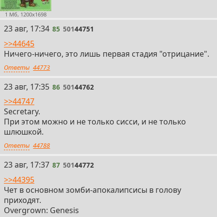
1 Мб, 1200x1698
85
23 авг, 17:34
85
501
44751
>>44645
Ничего-ничего, это лишь первая стадия "отрицание".
Ответы
44773
86
23 авг, 17:35
86
501
44762
>>44747
Secretary.
При этом можно и не только сисси, и не только
шлюшкой.
Ответы
44788
87
23 авг, 17:37
87
501
44772
>>44395
Чет в основном зомби-апокалипсисы в голову
приходят.
Overgrown: Genesis