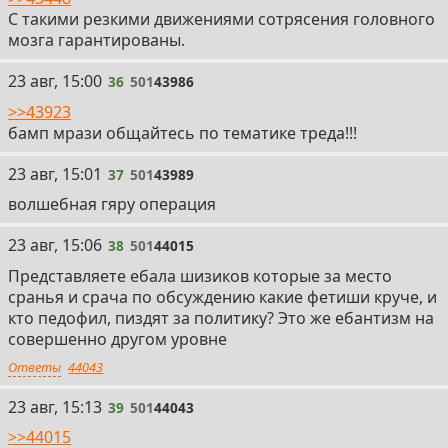
С такими резкими движениями сотрясения головного
мозга гарантированы.
36
23 авг, 15:00
36
501
43986
>>43923
бамп мрази общайтесь по тематике треда!!!
37
23 авг, 15:01
37
501
43989
волшебная гяру операция
38
23 авг, 15:06
38
501
44015
Представляете ебала шизиков которые за место
сранья и срача по обсуждению какие фетиши круче, и
кто педофил, пиздят за политику? Это же ебантизм на
совершенно другом уровне
Ответы
44043
39
23 авг, 15:13
39
501
44043
>>44015