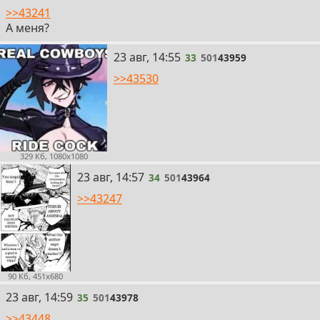
>>43241
А меня?
33
23 авг, 14:55
33
501
43959
>>43530
329 Кб, 1080x1080
34
23 авг, 14:57
34
501
43964
>>43247
90 Кб, 451x680
35
23 авг, 14:59
35
501
43978
>>43448