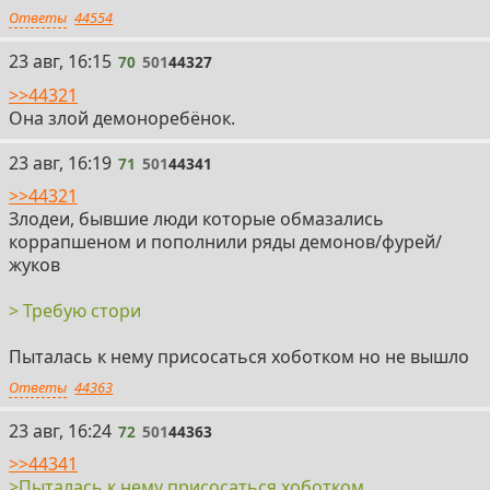
Ответы
44554
70
23 авг, 16:15
70
501
44327
>>44321
Она злой демоноребёнок.
71
23 авг, 16:19
71
501
44341
>>44321
Злодеи, бывшие люди которые обмазались
коррапшеном и пополнили ряды демонов/фурей/
жуков
> Требую стори
Пыталась к нему присосаться хоботком но не вышло
Ответы
44363
72
23 авг, 16:24
72
501
44363
>>44341
>Пыталась к нему присосаться хоботком