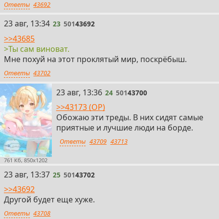
Ответы
43692
23
23 авг, 13:34
23
501
43692
>>43685
>Ты сам виноват.
Мне похуй на этот проклятый мир, поскрёбыш.
Ответы
43702
24
23 авг, 13:36
24
501
43700
>>43173 (OP)
Обожаю эти треды. В них сидят самые
приятные и лучшие люди на борде.
Ответы
43709
43713
761 Кб, 850x1202
25
23 авг, 13:37
25
501
43702
>>43692
Другой будет еще хуже.
Ответы
43708