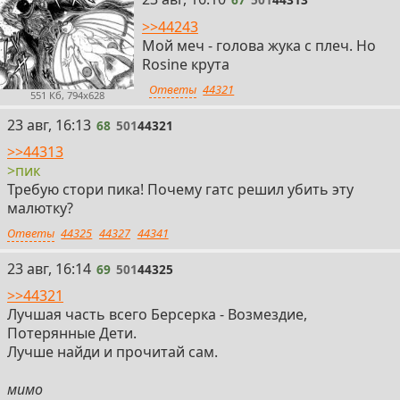
>>44243
Мой меч - голова жука с плеч. Но
Rosine крута
Ответы
44321
551 Кб, 794x628
68
23 авг, 16:13
68
501
44321
>>44313
>пик
Требую стори пика! Почему гатс решил убить эту
малютку?
Ответы
44325
44327
44341
69
23 авг, 16:14
69
501
44325
>>44321
Лучшая часть всего Берсерка - Возмездие,
Потерянные Дети.
Лучше найди и прочитай сам.
мимо