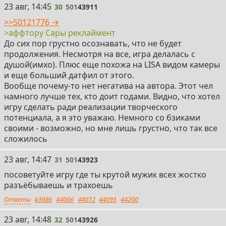
30
23 авг, 14:45
30
501
43911
>>50121776 →
>аффтору Сары реклаймент
До сих пор грустно осознавать, что не будет
продолжения. Несмотря на все, игра делалась с
душой(имхо). Плюс еще похожа на LISA видом камеры
и еще больший датфил от этого.
Вообще почему-то нет негатива на автора. Этот чел
намного лучше тех, кто доит годами. Видно, что хотел
игру сделать ради реализации творческого
потенциала, а я это уважаю. Немного со бзиками
своими - возможно, но мне лишь грустно, что так все
сложилось
31
23 авг, 14:47
31
501
43923
посоветуйте игру где ты крутой мужик всех жостко
разъёбываешь и трахоешь
Ответы
43986
44066
44072
44095
44200
32
23 авг, 14:48
32
501
43926