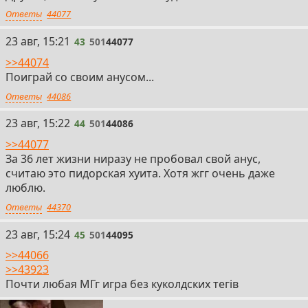
Ответы
44077
43
23 авг, 15:21
43
501
44077
>>44074
Поиграй со своим анусом...
Ответы
44086
44
23 авг, 15:22
44
501
44086
>>44077
За 36 лет жизни ниразу не пробовал свой анус,
считаю это пидорская хуита. Хотя жгг очень даже
люблю.
Ответы
44370
45
23 авг, 15:24
45
501
44095
>>44066
>>43923
Почти любая МГг игра без куколдских тегів