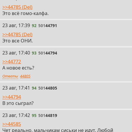
>>44785 (Del)
Это всё гомо-калфа.
92
23 авг, 17:39
92
501
44791
>>44785 (Del)
Это все ОНИ.
93
23 авг, 17:40
93
501
44794
>>44772
А новое есть?
Ответы
44805
94
23 авг, 17:41
94
501
44805
>>44794
В это сыграл?
95
23 авг, 17:42
95
501
44819
>>44585
Чет реально, мальчикам сиськи не идут. Любой