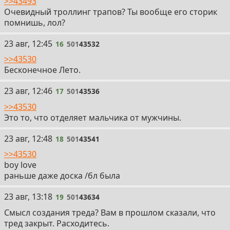
>>43493
Очевидный троллинг трапов? Ты вообще его сторик
помнишь, лол?
16
23 авг, 12:45
16
501
43532
>>43530
Бесконечное Лето.
17
23 авг, 12:46
17
501
43536
>>43530
Это то, что отделяет мальчика от мужчины.
18
23 авг, 12:48
18
501
43541
>>43530
boy love
раньше даже доска /бл была
19
23 авг, 13:18
19
501
43634
Смысл создания треда? Вам в прошлом сказали, что
тред закрыт. Расходитесь.