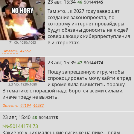
46
23 авг, 15:34
46
501
44145
Там это... к 2027 году завершат
создание законопроекта, по
которому интернет провайдеры
будут обязаны доносить на людей
совершающих киберпреступления
в интернетах.
71 Кб, 1080x1063
Ответы
47657
47
23 авг, 15:39
47
501
44174
Пощу запрещенную игру, чтобы
спровоцировать мочу зайти в тред
и кроме лила вычистить порашу.
2,3 Мб, 1920x1080
В тематике с порашой надо боротся всеми силами,
иначе треду не выжить.
Ответы
44194
46932
48
23 авг, 15:40
48
501
44178
>№50144174 73
Какие же у них маленькие сисичке на пике... прям