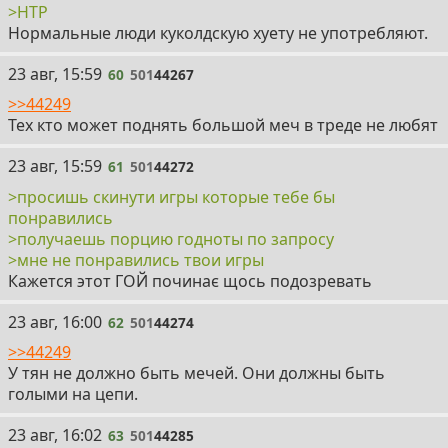
>НТР
Нормальные люди куколдскую хуету не употребляют.
60
23 авг, 15:59
60
501
44267
>>44249
Тех кто может поднять большой меч в треде не любят
61
23 авг, 15:59
61
501
44272
>просишь скинути игры которые тебе бы
понравились
>получаешь порцию годноты по запросу
>мне не понравились твои игры
Кажется этот ГОЙ починає щось подозревать
62
23 авг, 16:00
62
501
44274
>>44249
У тян не должно быть мечей. Они должны быть
голыми на цепи.
63
23 авг, 16:02
63
501
44285