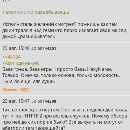
> всех жостко разъёбываешь
Исполнитель желаний смотрел? помнишь как там
джин траллiл над теми кто плохо излагает свое мысли,
думой...разьебыватель
52
23 авг, 15:46
52
501
44201
>>44194
>Ами иди нахуй.
База треда, база игры, і просто база. Нахуй ами.
Только Юмичка, только основа, только молодость.
Ну и Ио еще, для души.
Ответы
46921
53
23 авг, 15:47
53
501
44208
Так, вопросец экспертам. Постилась неделю-две назад
тут игра - НТРПГ2 про весёлых жучков. Почему обзора
про неё до сих пор не было? Все выхуеть не могут от
ебатории там творящейся?