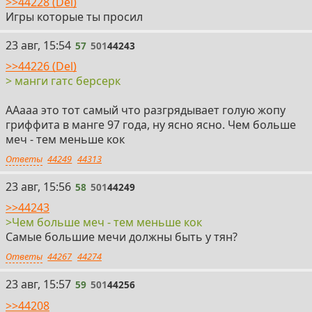
>>44228 (Del)
Игры которые ты просил
57
23 авг, 15:54
57
501
44243
>>44226 (Del)
> манги гатс берсерк
ААааа это тот самый что разгрядывает голую жопу
гриффита в манге 97 года, ну ясно ясно. Чем больше
меч - тем меньше кок
Ответы
44249
44313
58
23 авг, 15:56
58
501
44249
>>44243
>Чем больше меч - тем меньше кок
Самые большие мечи должны быть у тян?
Ответы
44267
44274
59
23 авг, 15:57
59
501
44256
>>44208