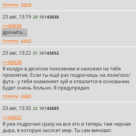
Ответы
43638
20
23 авг, 13:19
20
501
43638
>>43634
дрочить...
Ответы
43652
21
23 авг, 13:22
21
501
43652
>>43638
Я колдун в десятом поколении и наложил на тебя
проклятие. Если ты ещё раз подрочишь на лоли/зоо/
фута - у тебя окаменеет хуй и отвалится в основании.
Будет очень больно. Я предупредил.
Ответы
43685
22
23 авг, 13:32
22
501
43685
>>43652
Я уже подрочил сразу на все это и теперь там черная
дыра, в которую засосет мир. Ты сам виноват.