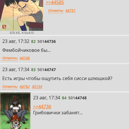
>>44585
Ответы
44751
876 Кб, 416x410
82
23 авг, 17:32
82
501
44736
Фембойчиковое бы...
Ответы
44748
83
23 авг, 17:34
83
501
44747
Есть игры чтобы ощутить себя сисси шлюшкой?
Ответы
44762
45134
84
23 авг, 17:34
84
501
44748
>>44736
Грибовички забанят...