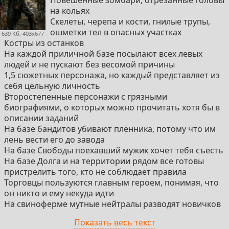
на кольях
Скелеты, черепа и кости, гнилые трупы,
ошметки тел в опасных участках
639 Кб, 403x677
Костры из останков
На каждой приличной базе посылают всех левых
людей и не пускают без весомой причины
1,5 сюжетных персонажа, но каждый представляет из
себя цельную личность
Второстепенные персонажи с грязными
биографиями, о которых можно прочитать хотя бы в
описании заданий
На базе бандитов убивают пленника, потому что им
лень вести его до завода
На базе Свободы поехавший мужик хочет тебя съесть
На базе Долга и на территории рядом все готовы
пристрелить того, кто не соблюдает правила
Торговцы пользуются главным героем, понимая, что
он никто и ему некуда идти
На свиноферме мутные нейтралы разводят новичков
на 800RU
Показать весь текст
Военные щемят сталкеров, а где не щемят, там доят и