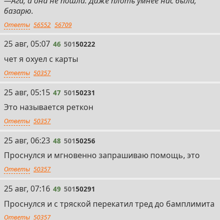
—Ага, а она не пошла. Даже плоть умнее нас была,
базарю.
Ответы
56552
56709
46
25 авг, 05:07
46
501
50222
чет я охуел с карты
Ответы
50357
47
25 авг, 05:15
47
501
50231
Это называется реткон
Ответы
50357
48
25 авг, 06:23
48
501
50256
Проснулся и мгновенно запрашиваю помощь, это
Ответы
50357
49
25 авг, 07:16
49
501
50291
Проснулся и с тряской перекатил тред до бамплимита
Ответы
50357