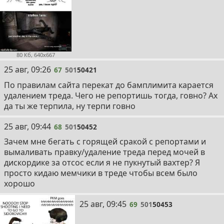
80 Кб, 640x667
67
25 авг, 09:26
67
501
50421
По правилам сайта перекат до бамплимита карается
удалением треда. Чего не репортишь тогда, говно? Ах
да ты же терпила, ну терпи говно
68
25 авг, 09:44
68
501
50452
Зачем мне бегать с горящей сракой с репортами и
вымаливать правку/удаление треда перед мочей в
дискордике за отсос если я не пукнутый вахтер? Я
просто кидаю мемчики в треде чтобы всем было
хорошо
69
25 авг, 09:45
69
501
50453