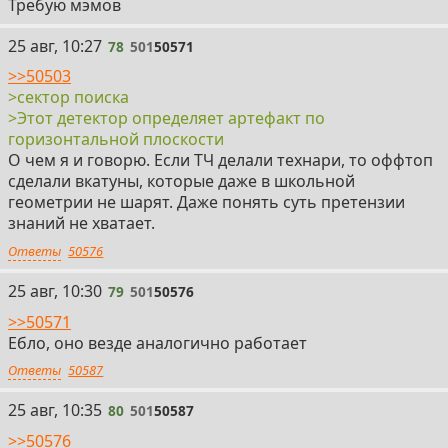
Требую мэмов
78
25 авг, 10:27
78
501
50571
>>50503
>сектор поиска
>Этот детектор определяет артефакт по
горизонтальной плоскости
О чем я и говорю. Если ТЧ делали технари, то оффтоп
сделали вкатуны, которые даже в школьной
геометрии не шарят. Даже понять суть претензии
знаний не хватает.
Ответы
50576
79
25 авг, 10:30
79
501
50576
>>50571
Ебло, оно везде аналогично работает
Ответы
50587
80
25 авг, 10:35
80
501
50587
>>50576