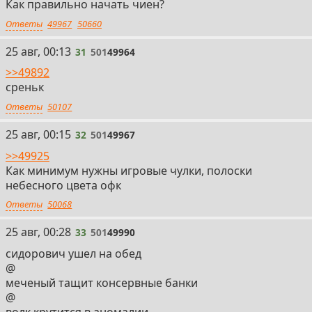
Как правильно начать чиен?
Ответы
49967
50660
31
25 авг, 00:13
31
501
49964
>>49892
среньк
Ответы
50107
32
25 авг, 00:15
32
501
49967
>>49925
Как минимум нужны игровые чулки, полоски
небесного цвета офк
Ответы
50068
33
25 авг, 00:28
33
501
49990
сидорович ушел на обед
@
меченый тащит консервные банки
@
волк крутится в аномалии