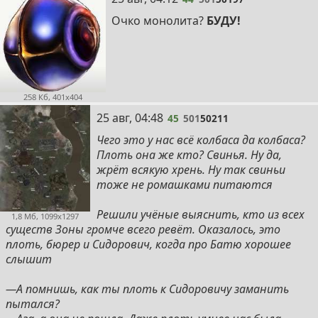
Очко монолита?
БУДУ!
258 Кб, 401x404
45
25 авг, 04:48
45
501
50211
Чего это у нас всё колбаса да колбаса?
Плоть она же кто? Свинья. Ну да,
жрёт всякую хрень. Ну так свиньи
тоже не ромашками питаются
Решили учёные выяснить, кто из всех
1,8 Мб, 1099x1297
существ Зоны громче всего ревёт. Оказалось, это
плоть, бюрер и Сидорович, когда про Батю хорошее
слышит
—А помнишь, как ты плоть к Сидоровичу заманить
пытался?