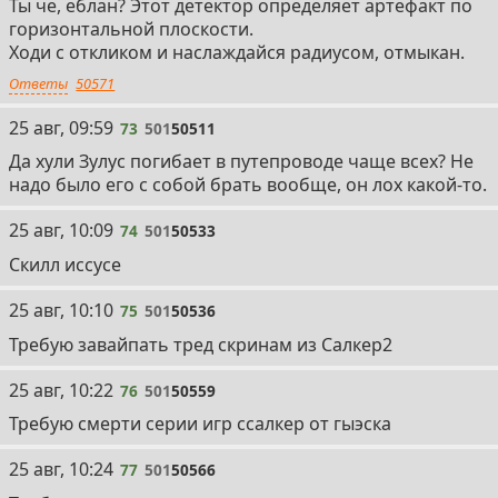
Ты че, еблан? Этот детектор определяет артефакт по
горизонтальной плоскости.
Ходи с откликом и наслаждайся радиусом, отмыкан.
Ответы
50571
73
25 авг, 09:59
73
501
50511
Да хули Зулус погибает в путепроводе чаще всех? Не
надо было его с собой брать вообще, он лох какой-то.
74
25 авг, 10:09
74
501
50533
Скилл иссусе
75
25 авг, 10:10
75
501
50536
Требую завайпать тред скринам из Салкер2
76
25 авг, 10:22
76
501
50559
Требую смерти серии игр ссалкер от гыэска
77
25 авг, 10:24
77
501
50566