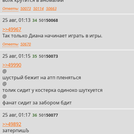
Ответы
50073
50114
50663
34
25 авг, 01:13
34
501
50068
>>49967
Так только Диана начинает играть в игры.
Ответы
50670
35
25 авг, 01:15
35
501
50073
>>49990
@
шустрый бежит на атп пленяться
@
толик сидит у костерка одиноко шуткуется
@
фанат сидит за забором бдит
36
25 авг, 01:17
36
501
50077
>>49892
затерпишЪ