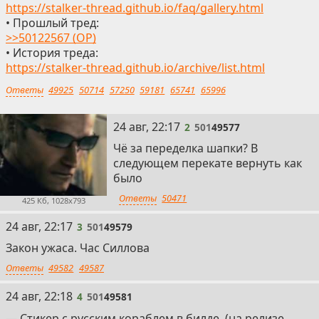
https://stalker-thread.github.io/faq/gallery.html
• Прошлый тред:
>>50122567 (OP)
• История треда:
https://stalker-thread.github.io/archive/list.html
Ответы
49925
50714
57250
59181
65741
65996
2
24 авг, 22:17
2
501
49577
Чё за переделка шапки? В
следующем перекате вернуть как
было
Ответы
50471
425 Кб, 1028x793
3
24 авг, 22:17
3
501
49579
Закон ужаса. Час Силлова
Ответы
49582
49587
4
24 авг, 22:18
4
501
49581
— Стикер с русским кораблем в билде. (на релизе