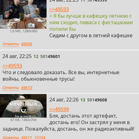
>>49593
> Я бы лучше в кафешку летнюю с
ним сходил, пиваса с фисташками
попили бы
1,6 Мб, 1280x960
Сидим с другом в летней кафешке
Ответы
49608
12
24 авг, 22:25
12
501
49601
>>49593
Что и следовало доказать. Все вы, интернетные
войны, обыкновенные трусы!
Ответы
49610
13
24 авг, 22:26
13
501
49608
>>49599
Бля, достань этот артефакт,
67 Кб, 1382x704
достань его! Он застрял у меня в
заднице. Пожалуйста, достань, он же радиоактивный!
Ответы
49617
53194