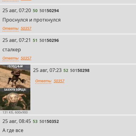
50
25 авг, 07:20
50
501
50294
Проснулся и проткнулся
Ответы
50357
51
25 авг, 07:21
51
501
50296
сталкер
Ответы
50357
52
25 авг, 07:23
52
501
50298
Ответы
50357
131 Кб, 600x900
53
25 авг, 08:45
53
501
50352
А где все