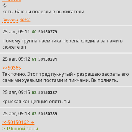
@
коты-баюны полезли в выжигатели
Ответы
50590
60
25 авг, 09:11
60
501
50379
Почему группа наемника Черепа следила за нами в
сюжете зп
61
25 авг, 09:12
61
501
50381
>>50365
Так точно. Этот тред пукнутый - разрашаю засрать его
самыми хуевыми постами и пикчами. Выполнять.
62
25 авг, 09:15
62
501
50387
крыская концепция опять ты
63
25 авг, 09:18
63
501
50389
>>50150162 →
> ТЧшной зоны