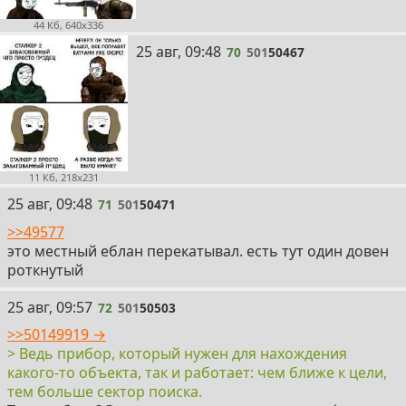
44 Кб, 640x336
70
25 авг, 09:48
70
501
50467
11 Кб, 218x231
71
25 авг, 09:48
71
501
50471
>>49577
это местный еблан перекатывал. есть тут один довен
роткнутый
72
25 авг, 09:57
72
501
50503
>>50149919 →
> Ведь прибор, который нужен для нахождения
какого-то объекта, так и работает: чем ближе к цели,
тем больше сектор поиска.