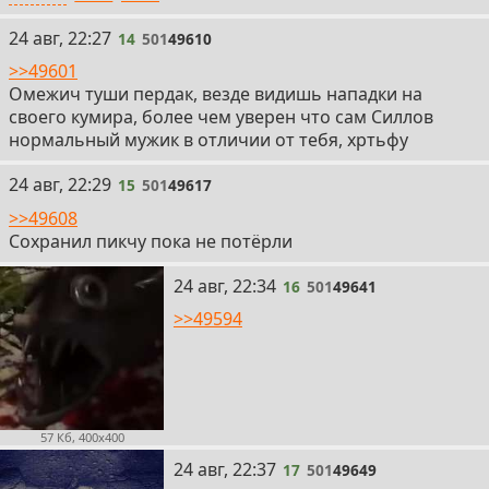
14
24 авг, 22:27
14
501
49610
>>49601
Омежич туши пердак, везде видишь нападки на
своего кумира, более чем уверен что сам Силлов
нормальный мужик в отличии от тебя, хртьфу
15
24 авг, 22:29
15
501
49617
>>49608
Сохранил пикчу пока не потёрли
16
24 авг, 22:34
16
501
49641
>>49594
57 Кб, 400x400
17
24 авг, 22:37
17
501
49649