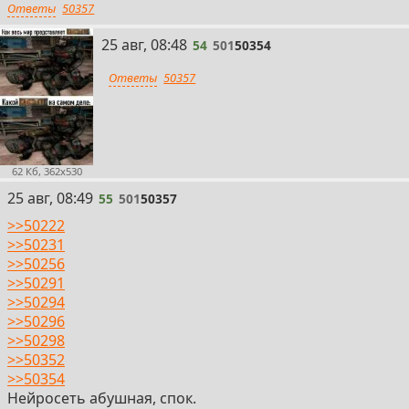
Ответы
50357
54
25 авг, 08:48
54
501
50354
Ответы
50357
62 Кб, 362x530
55
25 авг, 08:49
55
501
50357
>>50222
>>50231
>>50256
>>50291
>>50294
>>50296
>>50298
>>50352
>>50354
Нейросеть абушная, спок.