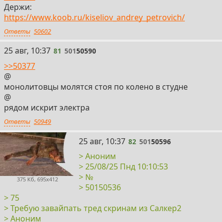
Держи:
https://www.koob.ru/kiseliov_andrey_petrovich/
Ответы
50602
81
25 авг, 10:37
81
501
50590
>>50377
@
монолитовцы молятся стоя по колено в студне
@
рядом искрит электра
Ответы
50949
82
25 авг, 10:37
82
501
50596
> Аноним
> 25/08/25 Пнд 10:10:53
> №
375 Кб, 695x412
> 50150536
> 75
> Требую завайпать тред скринам из Салкер2
> Аноним