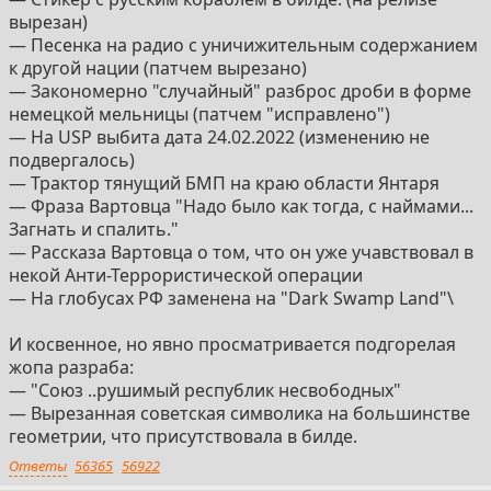
вырезан)
— Песенка на радио с уничижительным содержанием
к другой нации (патчем вырезано)
— Закономерно "случайный" разброс дроби в форме
немецкой мельницы (патчем "исправлено")
— На USP выбита дата 24.02.2022 (изменению не
подвергалось)
— Трактор тянущий БМП на краю области Янтаря
— Фраза Вартовца "Надо было как тогда, с наймами...
Загнать и спалить."
— Рассказа Вартовца о том, что он уже учавствовал в
некой Анти-Террористической операции
— На глобусах РФ заменена на "Dark Swamp Land"\
И косвенное, но явно просматривается подгорелая
жопа разраба:
— "Союз ..рушимый республик несвободных"
— Вырезанная советская символика на большинстве
геометрии, что присутствовала в билде.
Ответы
56365
56922