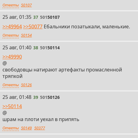
Ответы
50107
37
25 авг, 01:35
37
501
50107
>>49964
>>50077
Ебальники позатыкали, маленькие.
Ответы
50154
38
25 авг, 01:40
38
501
50114
>>49990
@
свободовцы натирают артефакты промасленной
тряпкой
Ответы
50126
39
25 авг, 01:48
39
501
50126
>>50114
@
шрам на плоти уехал в припять
Ответы
50149
50377