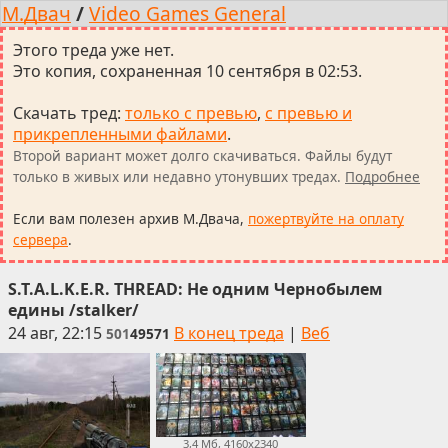
М.Двач
/
Video Games General
Этого треда уже нет.
Это копия, сохраненная 10 сентября в 02:53.
Скачать тред
:
только с превью
,
с превью и
прикрепленными файлами
.
Второй вариант может долго скачиваться. Файлы будут
только в живых или недавно утонувших тредах.
Подробнее
Если вам полезен архив М.Двача,
пожертвуйте на оплату
сервера
.
S.T.A.L.K.E.R. THREAD: Не одним Чернобылем
едины /stalker/
24 авг, 22:15
В конец треда
|
Веб
501
49571
3,4 Мб, 4160x2340