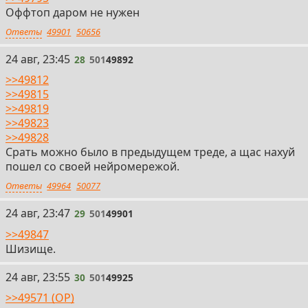
Оффтоп даром не нужен
если даже бандиты дошли до этой жопы и смогли
занять несколько строений в округе
Ответы
49901
50656
Откуда приходят сталкеры сюда, как
организовывается логистика — нихуя непонятно
28
24 авг, 23:45
28
501
49892
Судя по отсутствию предметов и признаков быта,
>>49812
которые есть даже в ЧН, сталкеры в зп не срут, не ссут
>>49815
и не моются
>>49819
Убогость и казуальность игры в целом, попытка
>>49823
закоса под фоллаут и ориентация на аудиторию 6+
>>49828
Каждая фракция — идеализированное и безликое хуй
Срать можно было в предыдущем треде, а щас нахуй
пойми что
пошел со своей нейромережой.
Ответы
49964
50077
29
24 авг, 23:47
29
501
49901
>>49847
Шизище.
30
24 авг, 23:55
30
501
49925
>>49571 (OP)