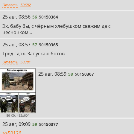
Ответы
50682
56
25 авг, 08:56
56
501
50364
Эх, бабу бы, с чёрным хлебушком свежим да с
чесночком...
57
25 авг, 08:57
57
501
50365
Тред сдох. Запускаю ботов
Ответы
50381
58
25 авг, 08:59
58
501
50367
86 Кб, 483x604
59
25 авг, 09:09
59
501
50377
>>50126