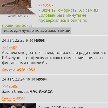
>>49587
> Экие вы юмористы. А с самим
Силовым бы и минуты не
423 Кб, 695x412
продержались в ринге по
правилам бокса!
Тише, иди лучше новый закон пиши
9
24 авг, 22:23
9
501
49593
>>49587
А зачем мне драться с ним, только если ради прикола.
Я бы лучше в кафешку летнюю с ним сходил, пиваса с
фисташками попили бы
Ответы
49599
49601
10
24 авг, 22:24
10
501
49594
>>49585
Закон Силова.
ЧАС УЖАСА
Ответы
49641
11
24 авг, 22:25
11
501
49599