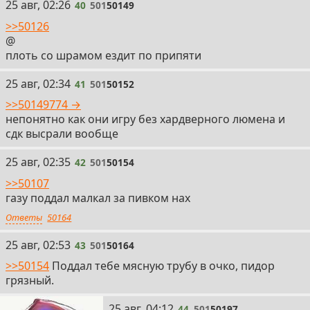
40
25 авг, 02:26
40
501
50149
>>50126
@
плоть со шрамом ездит по припяти
41
25 авг, 02:34
41
501
50152
>>50149774 →
непонятно как они игру без хардверного люмена и
сдк высрали вообще
42
25 авг, 02:35
42
501
50154
>>50107
газу поддал малкал за пивком нах
Ответы
50164
43
25 авг, 02:53
43
501
50164
>>50154
Поддал тебе мясную трубу в очко, пидор
грязный.
44
25 авг, 04:12
44
501
50197