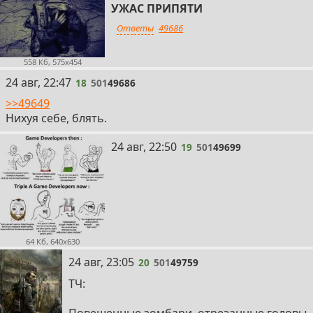
УЖАС ПРИПЯТИ
Ответы
49686
558 Кб, 575x454
18
24 авг, 22:47
18
501
49686
>>49649
Нихуя себе, блять.
19
24 авг, 22:50
19
501
49699
64 Кб, 640x630
20
24 авг, 23:05
20
501
49759
ТЧ:
Повешенные зомбари, отрезанные головы