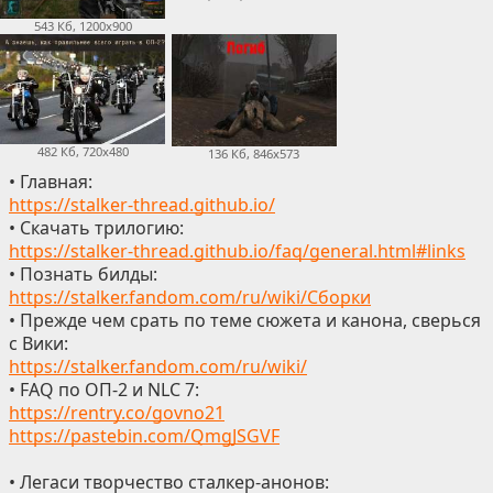
543 Кб, 1200x900
482 Кб, 720x480
136 Кб, 846x573
• Главная:
https://stalker-thread.github.io/
• Скачать трилогию:
https://stalker-thread.github.io/faq/general.html#links
• Познать билды:
https://stalker.fandom.com/ru/wiki/Сборки
• Прежде чем срать по теме сюжета и канона, сверься
с Вики:
https://stalker.fandom.com/ru/wiki/
• FAQ по ОП-2 и NLC 7:
https://rentry.co/govno21
https://pastebin.com/QmgJSGVF
• Легаси творчество сталкер-анонов: