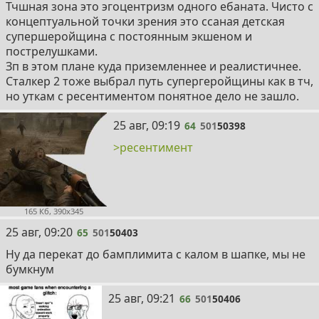
Тчшная зона это эгоцентризм одного ебаната. Чисто с
концептуальной точки зрения это ссаная детская
супершеройщина с постоянным экшеном и
пострелушками.
Зп в этом плане куда приземленнее и реалистичнее.
Сталкер 2 тоже выбрал путь супергеройщины как в тч,
но уткам с ресентиментом понятное дело не зашло.
64
25 авг, 09:19
64
501
50398
>ресентимент
165 Кб, 390x345
65
25 авг, 09:20
65
501
50403
Ну да перекат до бамплимита с калом в шапке, мы не
бумкнум
66
25 авг, 09:21
66
501
50406