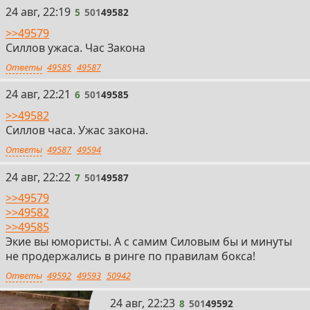
5
24 авг, 22:19
5
501
49582
>>49579
Силлов ужаса. Час Закона
Ответы
49585
49587
6
24 авг, 22:21
6
501
49585
>>49582
Силлов часа. Ужас закона.
Ответы
49587
49594
7
24 авг, 22:22
7
501
49587
>>49579
>>49582
>>49585
Экие вы юмористы. А с самим Силовым бы и минуты
не продержались в ринге по правилам бокса!
Ответы
49592
49593
50942
8
24 авг, 22:23
8
501
49592