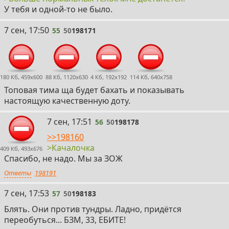
У тебя и одной-то не было.
55
7 сен, 17:50
55
50
198171
180 Кб, 459x600
88 Кб, 1120x630
4 Кб, 192x192
114 Кб, 640x758
Топовая тима ща будет бахать и показывать
настоящую качественную доту.
56
7 сен, 17:51
56
50
198178
>>198160
>Качалочка
409 Кб, 493x676
Спасибо, не надо. Мы за ЗОЖ
Ответы
198191
57
7 сен, 17:53
57
50
198183
Блять. Они против тундры. Ладно, придётся
переобуться... БЗМ, 33, ЕБИТЕ!