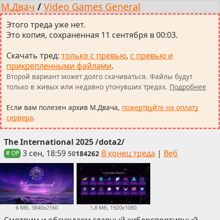
М.Двач
/
Video Games General
Этого треда уже нет.
Это копия, сохраненная 11 сентября в 00:03.
Скачать тред
:
только с превью
,
с превью и
прикрепленными файлами
.
Второй вариант может долго скачиваться. Файлы будут
только в живых или недавно утонувших тредах.
Подробнее
Если вам полезен архив М.Двача,
пожертвуйте на оплату
сервера
.
The International 2025 /dota2/
3 сен, 18:59
В конец треда
|
Веб
50
184262
# OP
6 Мб, 3840x2160
1,8 Мб, 1920x1080