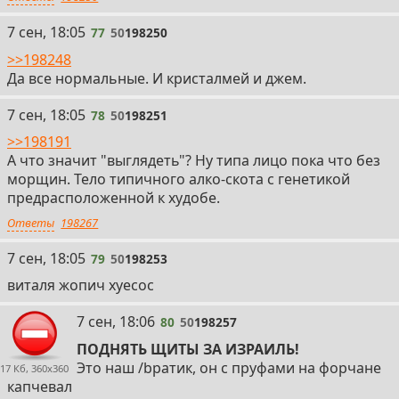
77
7 сен, 18:05
77
50
198250
>>198248
Да все нормальные. И кристалмей и джем.
78
7 сен, 18:05
78
50
198251
>>198191
А что значит "выглядеть"? Ну типа лицо пока что без
морщин. Тело типичного алко-скота с генетикой
предрасположенной к худобе.
Ответы
198267
79
7 сен, 18:05
79
50
198253
виталя жопич хуесос
80
7 сен, 18:06
80
50
198257
ПОДНЯТЬ ЩИТЫ ЗА ИЗРАИЛЬ!
Это наш /bратик, он с пруфами на форчане
17 Кб, 360x360
капчевал