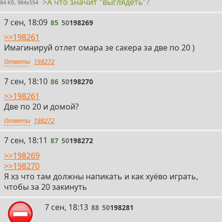
>А что значит "выглядеть"?
84 Кб, 984x554
85
7 сен, 18:09
85
50
198269
>>198261
Имагинируй отлет омара зе сакера за две по 20 )
Ответы
198272
86
7 сен, 18:10
86
50
198270
>>198261
Две по 20 и домой?
Ответы
198272
87
7 сен, 18:11
87
50
198272
>>198269
>>198270
Я хз что там должны напикать и как хуёво играть,
чтобы за 20 закинуть
88
7 сен, 18:13
88
50
198281