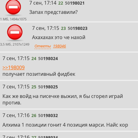
22
7 сен, 17:14
22
50
198021
Запах представили?
1 Мб, 1494x1075
23
7 сен, 17:15
23
50
198023
Ахахахах это че нахой
3,5 Мб, 2107x1249
Ответы
198046
24
7 сен, 17:15
24
50
198024
>>198009
получает позитивный фидбек
25
7 сен, 17:15
25
50
198025
Как же войд на писечке выжил, я бы сгорел играй
против.
26
7 сен, 17:16
26
50
198032
Алхима 1 позиции гонит 4 позиция марси. Найс кор
27
7 сен, 17:16
27
50
198034