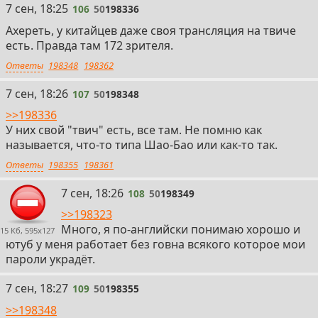
106
7 сен, 18:25
106
50
198336
Ахереть, у китайцев даже своя трансляция на твиче
есть. Правда там 172 зрителя.
Ответы
198348
198362
107
7 сен, 18:26
107
50
198348
>>198336
У них свой "твич" есть, все там. Не помню как
называется, что-то типа Шао-Бао или как-то так.
Ответы
198355
198361
108
7 сен, 18:26
108
50
198349
>>198323
Много, я по-английски понимаю хорошо и
15 Кб, 595x127
ютуб у меня работает без говна всякого которое мои
пароли украдёт.
109
7 сен, 18:27
109
50
198355
>>198348