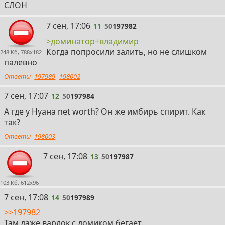
СЛОН
11
7 сен, 17:06
11
50
197982
>доминатор+владимир
Когда попросили залить, но не слишком
248 Кб, 788x182
палевно
Ответы
197989
198002
12
7 сен, 17:07
12
50
197984
А где у Нуана net worth? Он же имбирь спирит. Как
так?
Ответы
198003
13
7 сен, 17:08
13
50
197987
103 Кб, 612x96
14
7 сен, 17:08
14
50
197989
>>197982
Там даже варлок с домиком бегает.