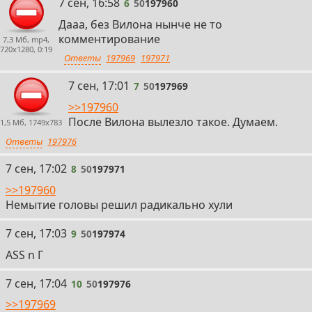
6
7 сен, 16:58
6
50
197960
Дааа, без Вилона нынче не то
комментирование
7,3 Мб, mp4,
720x1280, 0:19
Ответы
197969
197971
7
7 сен, 17:01
7
50
197969
>>197960
После Вилона вылезло такое. Думаем.
1,5 Мб, 1749x783
Ответы
197976
8
7 сен, 17:02
8
50
197971
>>197960
Немытие головы решил радикально хули
9
7 сен, 17:03
9
50
197974
ASS n Г
10
7 сен, 17:04
10
50
197976
>>197969