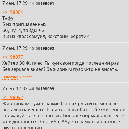
44
7 сен, 17:29
44
50
198091
>>198084
Тьфу
5 из пригшалённых
бб, нун4, тайды + 2
и 3 из квол: самуил, кекстрим, херетик
45
7 сен, 17:29
45
50
198092
>>198077
Хейтер ЗОЖ, плес. Ты хуй свой когда последний раз
без зеркала видел? За жирным пузом-то не видать...
Ответы
198099
46
7 сен, 17:32
46
50
198099
>>198092
Жир тянкам нужен, какие бы ты ярлыки на меня не
пытался навешать. Если хочешь ебать обезжиренное
- пожалуйста, я не против. Больше нормальных тёлок
мне достанется. Спасибо, Абу, что у мужчин разные
вкусы на женщин.