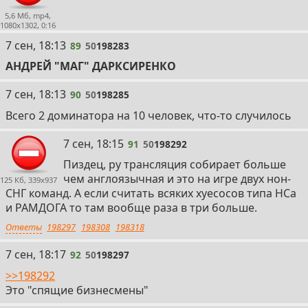
5,6 Мб, mp4,
1080x1302, 0:16
89
7 сен, 18:13
89
50
198283
АНДРЕЙ "МАГ" ДАРКСИРЕНКО
90
7 сен, 18:13
90
50
198285
Всего 2 доминатора на 10 человек, что-то случилось
91
7 сен, 18:15
91
50
198292
Пиздец, ру трансляция собирает больше
чем англоязычная и это на игре двух нон-
125 Кб, 339x937
СНГ команд. А если считать всяких хуесосов типа НСа
и РАМДОГА то там вообще раза в три больше.
Ответы
198297
198308
198318
92
7 сен, 18:17
92
50
198297
>>198292
Это "спящие бизнесмены"