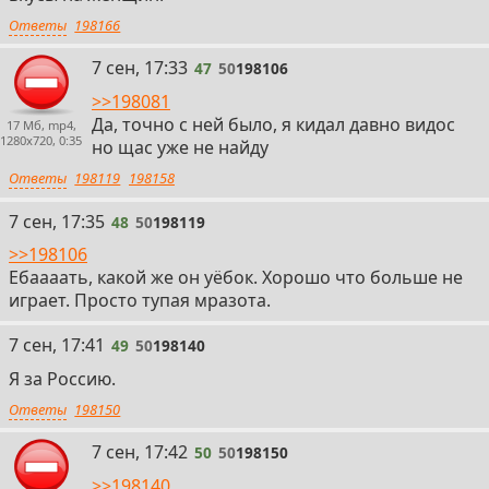
Ответы
198166
47
7 сен, 17:33
47
50
198106
>>198081
Да, точно с ней было, я кидал давно видос
17 Мб, mp4,
1280x720, 0:35
но щас уже не найду
Ответы
198119
198158
48
7 сен, 17:35
48
50
198119
>>198106
Ебаааать, какой же он уёбок. Хорошо что больше не
играет. Просто тупая мразота.
49
7 сен, 17:41
49
50
198140
Я за Россию.
Ответы
198150
50
7 сен, 17:42
50
50
198150
>>198140