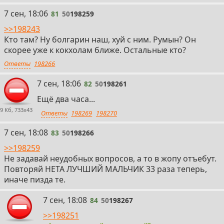
81
7 сен, 18:06
81
50
198259
>>198243
Кто там? Ну болгарин наш, хуй с ним. Румын? Он
скорее уже к кокхолам ближе. Остальные кто?
Ответы
198266
82
7 сен, 18:06
82
50
198261
Ещё два часа...
9 Кб, 733x43
Ответы
198269
198270
83
7 сен, 18:08
83
50
198266
>>198259
Не задавай неудобных вопросов, а то в жопу отъебут.
Повторяй НЕТА ЛУЧШИЙ МАЛЬЧИК 33 раза теперь,
иначе пизда те.
84
7 сен, 18:08
84
50
198267
>>198251