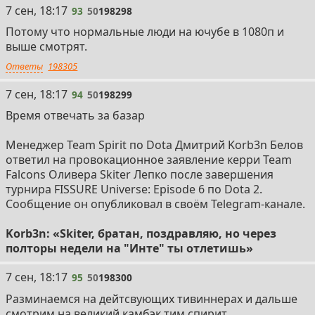
93
7 сен, 18:17
93
50
198298
Потому что нормальные люди на ючубе в 1080п и
выше смотрят.
Ответы
198305
94
7 сен, 18:17
94
50
198299
Время отвечать за базар
Менеджер Team Spirit по Dota Дмитрий Korb3n Белов
ответил на провокационное заявление керри Team
Falcons Оливера Skiter Лепко после завершения
турнира FISSURE Universe: Episode 6 по Dota 2.
Сообщение он опубликовал в своём Telegram-канале.
Korb3n: «Skiter, братан, поздравляю, но через
полторы недели на "Инте" ты отлетишь»
95
7 сен, 18:17
95
50
198300
Разминаемся на дейтсвующих тивиннерах и дальше
смотрим на великий камбэк тим спирит.