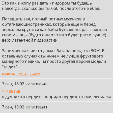
Это как в жопу раз дать - пидором ты будешь
навсегда, сколько бы ты баб после этого не ебал.
Посещать зал, полный потных мужиков в
обтягивающих трениках, которые ещё и перед
зеркалом крутятся как бабы буквально, разглядывая
свои мышцы (будто они от этого будут расти лучше) -
верх латентной пидерастии.
Занимаешься чисто дома - базара ноль, это ЗОЖ. В
остальных случаях ты ничем не лучше фруктового
манерного педика. Ты просто другая версия модели
"педик".
Ответы
198241
198245
72
7 сен, 18:02
72
50
198240
>>198158
я думал что пердикс порридж пердеж это миллениалы
73
7 сен, 18:02
73
50
198241