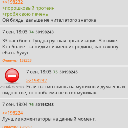
>>198232
>порошковый протеин
>гробя свою печень
Ой блядь, дальше не читал этого знатока
74
7 сен, 18:03
74
50
198243
33 наш боец. Тундра русская организация. З в нике.
Кто болеет за жидких изменник родины, вас в жопу
ебать будут.
Ответы
198259
75
7 сен, 18:03
75
50
198245
>>198232
Если ты смотришь на мужиков и думаешь и
235 Кб, 497x363
пидорстве, то проблема не в тех мужиках.
76
7 сен, 18:04
76
50
198248
>>198224
Лучшие коментаторы на данный момент.
Ответы
198250