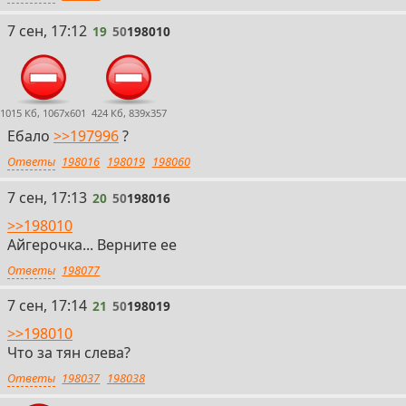
19
7 сен, 17:12
19
50
198010
1015 Кб, 1067x601
424 Кб, 839x357
Ебало
>>197996
?
Ответы
198016
198019
198060
20
7 сен, 17:13
20
50
198016
>>198010
Айгерочка... Верните ее
Ответы
198077
21
7 сен, 17:14
21
50
198019
>>198010
Что за тян слева?
Ответы
198037
198038