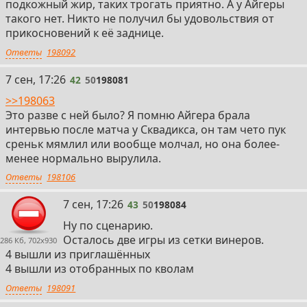
подкожный жир, таких трогать приятно. А у Айгеры
такого нет. Никто не получил бы удовольствия от
прикосновений к её заднице.
Ответы
198092
42
7 сен, 17:26
42
50
198081
>>198063
Это разве с ней было? Я помню Айгера брала
интервью после матча у Сквадикса, он там чето пук
среньк мямлил или вообще молчал, но она более-
менее нормально вырулила.
Ответы
198106
43
7 сен, 17:26
43
50
198084
Ну по сценарию.
Осталось две игры из сетки винеров.
286 Кб, 702x930
4 вышли из приглашённых
4 вышли из отобранных по кволам
Ответы
198091