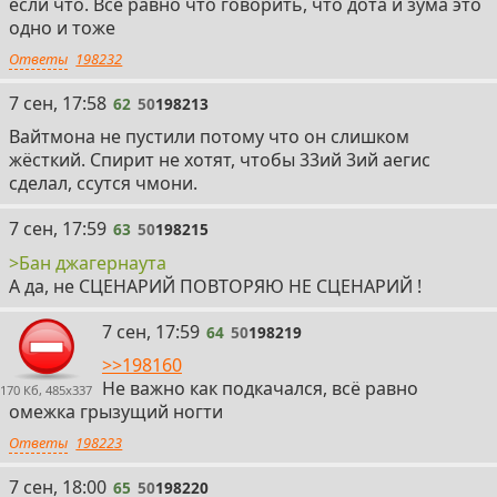
если что. Всё равно что говорить, что дота и зума это
одно и тоже
Ответы
198232
62
7 сен, 17:58
62
50
198213
Вайтмона не пустили потому что он слишком
жёсткий. Спирит не хотят, чтобы 33ий 3ий аегис
сделал, ссутся чмони.
63
7 сен, 17:59
63
50
198215
>Бан джагернаута
А да, не СЦЕНАРИЙ ПОВТОРЯЮ НЕ СЦЕНАРИЙ !
64
7 сен, 17:59
64
50
198219
>>198160
Не важно как подкачался, всё равно
170 Кб, 485x337
омежка грызущий ногти
Ответы
198223
65
7 сен, 18:00
65
50
198220