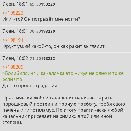
69
7 сен, 18:01
69
50
198229
>>198223
Или что? Он погрызёт мне ногти?
70
7 сен, 18:01
70
50
198230
>>198191
Фрукт узкий какой-то, он как рахит выглядит.
71
7 сен, 18:02
71
50
198232
>>198209
>Бодибилдинг и качалочка это нихуя не одно и тоже
если что.
Да это просто градации.
Практически любой качальник начинает жрать
порошковый протеин и прочую поеботу, гробя свою
печень и гипоталамус. По итогу практически любой
качальник приседает на химию, в той или иной
степени.