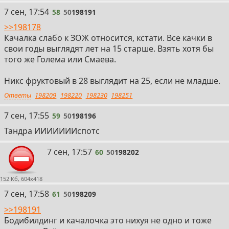
58
7 сен, 17:54
58
50
198191
>>198178
Качалка слабо к ЗОЖ относится, кстати. Все качки в
свои годы выглядят лет на 15 старше. Взять хотя бы
того же Голема или Смаева.
Никс фруктовый в 28 выглядит на 25, если не младше.
Ответы
198209
198220
198230
198251
59
7 сен, 17:55
59
50
198196
Тандра ИИИИИИИспотс
60
7 сен, 17:57
60
50
198202
152 Кб, 604x418
61
7 сен, 17:58
61
50
198209
>>198191
Бодибилдинг и качалочка это нихуя не одно и тоже