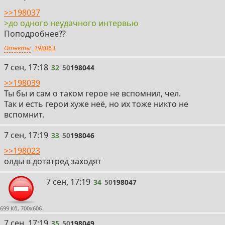
>>198037
>до одного неудачного интервью
Поподробнее??
Ответы
198063
32
7 сен, 17:18
32
50
198044
>>198039
Ты бы и сам о таком герое не вспомнил, чел.
Так и есть герои хуже неё, но их тоже никто не
вспомнит.
33
7 сен, 17:19
33
50
198046
>>198023
олды в дотатред заходят
34
7 сен, 17:19
34
50
198047
699 Кб, 700x606
35
7 сен, 17:19
35
50
198049