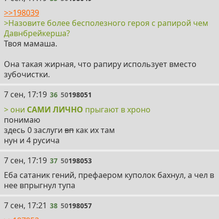
>>198039
>Назовите более бесполезного героя с рапирой чем
Давнбрейкерша?
Твоя мамаша.
Она такая жирная, что рапиру использует вместо
зубочистки.
36
7 сен, 17:19
36
50
198051
> они
САМИ ЛИЧНО
прыгают в хроно
понимаю
здесь 0 заслуги
вп
как их там
нун и 4 русича
37
7 сен, 17:19
37
50
198053
Еба сатаник гений, префаером куполок бахнул, а чел в
нее впрыгнул тупа
38
7 сен, 17:21
38
50
198057