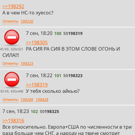
>>198292
А в чем НС-то хуесос?
Ответы
198330
100
7 сен, 18:20
100
50
198319
>>198305
РА СИЯ РА СИЯ В ЭТОМ СЛОВЕ ОГОНЬ И
45 Кб, 320x321
СИЛА!!!
Ответы
198323
101
7 сен, 18:22
101
50
198323
>>198319
У тебя сколько айкью?
30 Кб, 435x448
Ответы
198349
198428
102
7 сен, 18:23
102
50
198325
>>198316
Все относительно. Европа+США по численности в три
раза больше чем СНГ, а народу на твиче смотрит