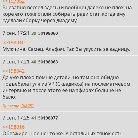
>>197952
Внезапно вессел здесь (и вообще) далеко не плох, на
коре его тоже стали собирать ради стат, когда ему
сделали сборку через диадему.
39
7 сен, 17:21
39
50
198060
>>198010
Мужчина. Самец. Альфач. Так бы укусить за задницу.
40
7 сен, 17:21
40
50
198063
>>198042
Да уже плохо помню детали, но там она обидно
подъебала гуля из VP (Сквадикса) на послематчевом
интервью и после этого ее на эфирах больше не
было.
Ответы
198081
41
7 сен, 17:25
41
50
198077
>>198016
Обезжиренное нечто же. У остальных тянок есть