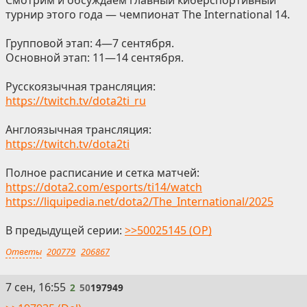
Смотрим и обсуждаем главный киберспортивный
турнир этого года — чемпионат The International 14.
Групповой этап: 4—7 сентября.
Основной этап: 11—14 сентября.
Русскоязычная трансляция:
https://twitch.tv/dota2ti_ru
Англоязычная трансляция:
https://twitch.tv/dota2ti
Полное расписание и сетка матчей:
https://dota2.com/esports/ti14/watch
https://liquipedia.net/dota2/The_International/2025
В предыдущей серии:
>>50025145 (OP)
Ответы
200779
206867
2
7 сен, 16:55
2
50
197949