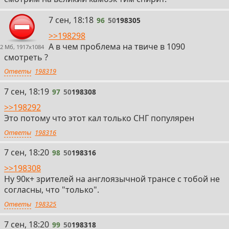
96
7 сен, 18:18
96
50
198305
>>198298
А в чем проблема на твиче в 1090
2 Мб, 1917x1084
смотреть ?
Ответы
198319
97
7 сен, 18:19
97
50
198308
>>198292
Это потому что этот кал только СНГ популярен
Ответы
198316
98
7 сен, 18:20
98
50
198316
>>198308
Ну 90к+ зрителей на англоязычной трансе с тобой не
согласны, что "только".
Ответы
198325
99
7 сен, 18:20
99
50
198318