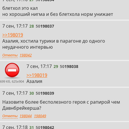
блетхол это кал
но хороший нигма и без блетхола норм унижает
28
7 сен, 17:17
28
50
198037
>>198019
Азалия, хостила турики в парагоне до одного
неудачного интервью
Ответы
198042
29
7 сен, 17:17
29
50
198038
>>198019
Азалия
699 Кб, 625x904
30
7 сен, 17:17
30
50
198039
Назовите более бесполезного героя с рапирой чем
Давнбрейкерша?
Ответы
198044
198049
31
7 сен, 17:18
31
50
198042