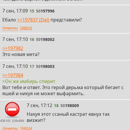
15
7 сен, 17:09
15
50
197996
Ебало
>>197837 (Del)
представили?
Ответы
198010
16
7 сен, 17:10
16
50
198002
>>197982
Это новая мета?
17
7 сен, 17:10
17
50
198003
>>197984
>Он же имбирь спирит
Вот тебе и ответ. Это герой дерьма который бегает с
яшей и нихуя не может выфармить.
18
7 сен, 17:12
18
50
198009
Нахуя этот ссаный кастрат евнух так
визжит?
438 Кб, 539x884
Ответы
198024