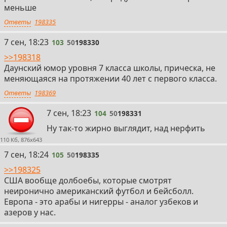
меньше
Ответы
198335
103
7 сен, 18:23
103
50
198330
>>198318
Даунский юмор уровня 7 класса школы, прическа, не
меняющаяся на протяжении 40 лет с первого класса.
Ответы
198369
104
7 сен, 18:23
104
50
198331
Ну так-то жирно выглядит, над нерфить
110 Кб, 876x643
105
7 сен, 18:24
105
50
198335
>>198325
США вообще долбоебы, которые смотрят
неиронично американский футбол и бейсболл.
Европа - это арабы и нигерры - аналог узбеков и
азеров у нас.