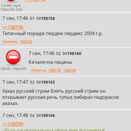
2,3 Мб, mp4,
1280x720, 0:08
51
7 сен, 17:46
51
50
198158
>>198106
Типичный поридж пердеж пердикс 2004 г.р.
Ответы
198240
52
7 сен, 17:46
52
50
198160
Качалочка пацаны
138 Кб, 1046x479
Ответы
198178
198219
53
7 сен, 17:47
53
50
198163
Хахах русский стрим блять русский стрим он
открывает русская речь тупых либерах пидорасов
ахахах.
54
7 сен, 17:48
54
50
198166
>>198099
>Больше нормальных тёлок мне достанется.