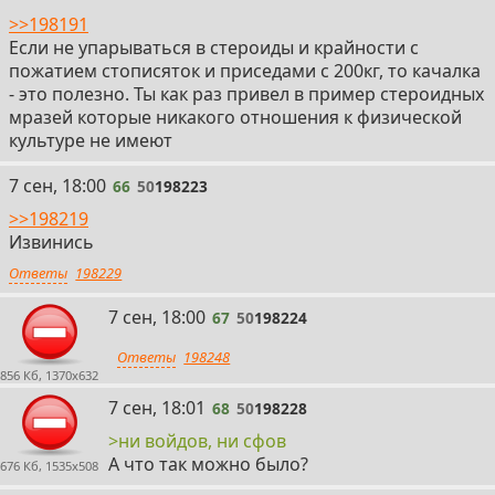
>>198191
Если не упарываться в стероиды и крайности с
пожатием стописяток и приседами с 200кг, то качалка
- это полезно. Ты как раз привел в пример стероидных
мразей которые никакого отношения к физической
культуре не имеют
66
7 сен, 18:00
66
50
198223
>>198219
Извинись
Ответы
198229
67
7 сен, 18:00
67
50
198224
Ответы
198248
856 Кб, 1370x632
68
7 сен, 18:01
68
50
198228
>ни войдов, ни сфов
А что так можно было?
676 Кб, 1535x508