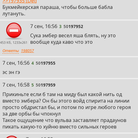
>>197935 (Del)
Букмейкерская параша, чтобы больше бабла
лутануть.
3
7 сен, 16:56
3
50
197952
Сука эмбер весел яша блять, ну это
вообще куда каво что это
453 Кб, 1233x261
Ответы
198057
4
7 сен, 16:56
4
50
197955
эс эн гэ
5
7 сен, 16:58
5
50
197959
Прикиньте если б там на миду был какой нить од
вместо эмбера? Он бы этого войд спирита на линии
просто обдристал бы, и потом по игре любого героя
за две орбы бы чпокнул
Такое ощущение что вульва заставляет прадаунов
пикать какую-то хуйню вместо сильных героев