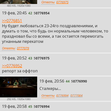
Ответы
0776975
483 Кб, 1920x1080
42
19 фев, 20:45
42
5
0776954
>>0776851
Ну будет любоваться 23-24го поздравлениями, и
думать о том, что будь он нормальным человеком, то
праздновал бы со всеми, а так остается перемогать
угнанным перекатом
Ответы
0777079
43
19 фев, 20:52
43
5
0776975
>>0776952
репорт за оффтоп
44
19 фев, 20:56
44
5
0776990
Сталкеры...
Ответы
0776994
0777004
292 Кб, 1920x1080
45
19 фев, 20:58
45
5
0776994