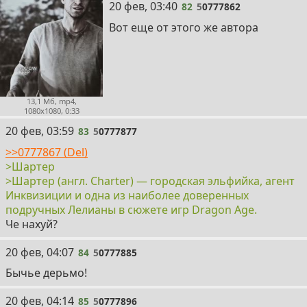
82
20 фев, 03:40
82
5
0777862
Вот еще от этого же автора
13,1 Мб, mp4,
1080x1080, 0:33
83
20 фев, 03:59
83
5
0777877
>>0777867 (Del)
>Шартер
>Шартер (англ. Charter) — городская эльфийка, агент
Инквизиции и одна из наиболее доверенных
подручных Лелианы в сюжете игр Dragon Age.
Че нахуй?
84
20 фев, 04:07
84
5
0777885
Бычье дерьмо!
85
20 фев, 04:14
85
5
0777896