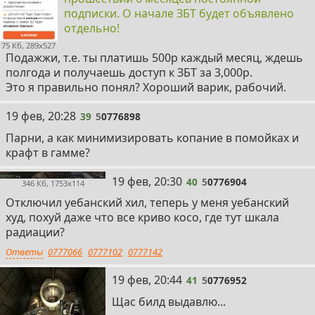
подписки. О начале ЗБТ будет объявлено
отдельно!
75 Кб, 289x527
Подажжи, т.е. ты платишь 500р каждый месяц, ждешь
полгода и получаешь доступ к ЗБТ за 3,000р.
Это я правильно понял? Хороший варик, рабочий.
39
19 фев, 20:28
39
5
0776898
Парни, а как минимизировать копание в помойках и
крафт в гамме?
40
19 фев, 20:30
40
5
0776904
346 Кб, 1753x114
Отключил уебанский хил, теперь у меня уебанский
худ, похуй даже что все криво косо, где тут шкала
радиации?
Ответы
0777066
0777102
0777142
41
19 фев, 20:44
41
5
0776952
Щас билд выдавлю...