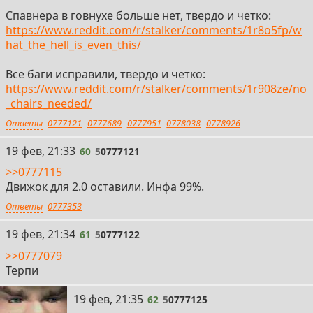
Спавнера в говнухе больше нет, твердо и четко:
https://www.reddit.com/r/stalker/comments/1r8o5fp/w
hat_the_hell_is_even_this/
Все баги исправили, твердо и четко:
https://www.reddit.com/r/stalker/comments/1r908ze/no
_chairs_needed/
Ответы
0777121
0777689
0777951
0778038
0778926
60
19 фев, 21:33
60
5
0777121
>>0777115
Движок для 2.0 оставили. Инфа 99%.
Ответы
0777353
61
19 фев, 21:34
61
5
0777122
>>0777079
Терпи
62
19 фев, 21:35
62
5
0777125