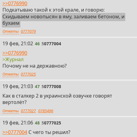
>>0776990
Подкатываю такой к этой крале, и говорю:
Скидываем новопысян в яму, заливаем бетоном, и
бухаем
Ответы
0777079
46
19 фев, 21:02
46
5
0777004
>>0776990
>Журнал
Почому не на державною?
Ответы
0777025
47
19 фев, 21:03
47
5
0777008
Как в сталкер 2 в украинской озвучке говорят
вертолёт?
Ответы
0777027
0785496
48
19 фев, 21:06
48
5
0777025
>>0777004
С чего ты решил?