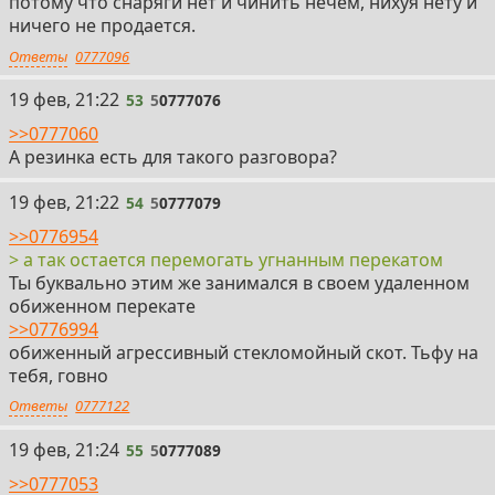
потому что снаряги нет и чинить нечем, нихуя нету и
ничего не продается.
Ответы
0777096
53
19 фев, 21:22
53
5
0777076
>>0777060
А резинка есть для такого разговора?
54
19 фев, 21:22
54
5
0777079
>>0776954
> а так остается перемогать угнанным перекатом
Ты буквально этим же занимался в своем удаленном
обиженном перекате
>>0776994
обиженный агрессивный стекломойный скот. Тьфу на
тебя, говно
Ответы
0777122
55
19 фев, 21:24
55
5
0777089
>>0777053