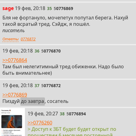
35
sage
19 фев, 20:18
35
5
0776869
Бля не фортануло, мочепетух попутал берега. Нахуй
такой всратый тред. Сэйдж, я пошёл.
писатель
Ответы
0776872
36
19 фев, 20:18
36
5
0776870
>>0776864
Там был нелегитимный тред обиженки. Надо было
быть внимательнее)
37
19 фев, 20:18
37
5
0776872
>>0776869
Пиздуй
до завтра
, сосатель
38
19 фев, 20:27
38
5
0776894
>>0776260
> Доступ к ЗБТ будет будет открыт по
прошествии 6 месяцев постоянной