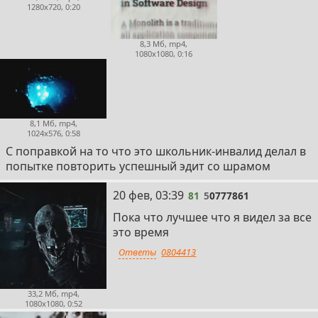
1280x720, 0:20
8,3 Мб, mp4,
1080x1080, 0:16
8,1 Мб, mp4,
1024x576, 0:58
С поправкой на то что это школьник-инвалид делал в
попытке повторить успешный эдит со шрамом
81
20 фев, 03:39
81
5
0777861
Пока что лучшее что я видел за все
это время
Ответы
0804413
33,2 Мб, mp4,
1080x1080, 0:52