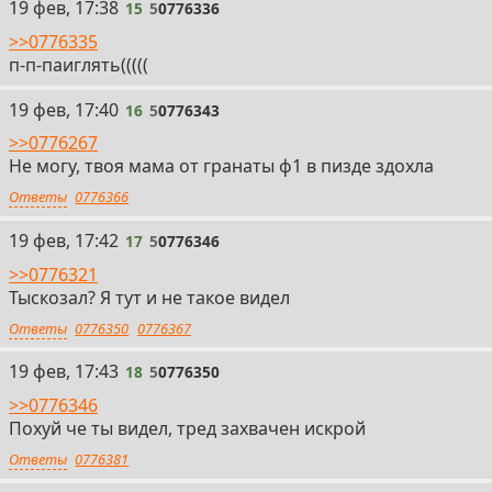
15
19 фев, 17:38
15
5
0776336
>>0776335
п-п-паиглять(((((
16
19 фев, 17:40
16
5
0776343
>>0776267
Не могу, твоя мама от гранаты ф1 в пизде здохла
Ответы
0776366
17
19 фев, 17:42
17
5
0776346
>>0776321
Тыскозал? Я тут и не такое видел
Ответы
0776350
0776367
18
19 фев, 17:43
18
5
0776350
>>0776346
Похуй че ты видел, тред захвачен искрой
Ответы
0776381