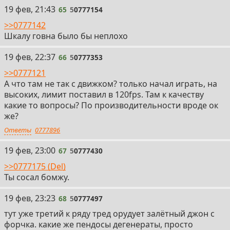
65
19 фев, 21:43
65
5
0777154
>>0777142
Шкалу говна было бы неплохо
66
19 фев, 22:37
66
5
0777353
>>0777121
А что там не так с движком? только начал играть, на
высоких, лимит поставил в 120fps. Там к качеству
какие то вопросы? По производительности вроде ок
же?
Ответы
0777896
67
19 фев, 23:00
67
5
0777430
>>0777175 (Del)
Ты сосал бомжу.
68
19 фев, 23:23
68
5
0777497
тут уже третий к ряду тред орудует залётный джон с
форчка. какие же пендосы дегенераты, просто