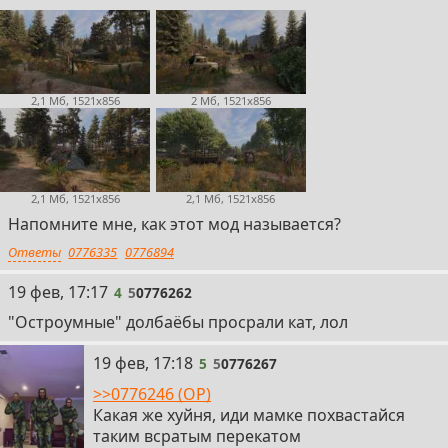
2,1 Мб, 1521x856
2 Мб, 1521x856
2,1 Мб, 1521x856
2,1 Мб, 1521x856
Напомните мне, как этот мод называется?
Ответы
0776335
0776894
4
19 фев, 17:17
4
5
0776262
"Остроумные" долбаёбы просрали кат, лол
5
19 фев, 17:18
5
5
0776267
>>0776246 (OP)
Какая же хуйня, иди мамке похвастайся
таким всратым перекатом