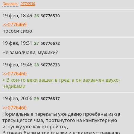
Ответы
0776530
26
19 фев, 18:49
26
5
0776530
>>0776469
пососи сисю
27
19 фев, 19:31
27
5
0776672
Че замолчали, мужики?
28
19 фев, 19:46
28
5
0776733
>>0776460
> В кои-то веки зашел в тред, а он захвачен двухо-
чедиками
29
19 фев, 20:06
29
5
0776817
>>0776460
Нормальные перекаты уже давно проебаны из-за
трясущегося чма, проткнутого на кампуктерную
игрушку уже как второй год.
В тредах были и три ссылки и всех все устраивало