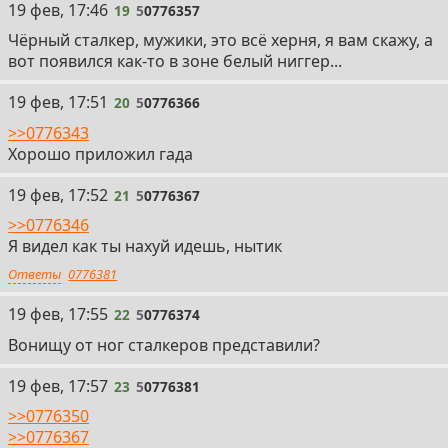
19
19 фев, 17:46
19
5
0776357
Чёрный сталкер, мужики, это всё херня, я вам скажу, а
вот появился как-то в зоне белый ниггер...
20
19 фев, 17:51
20
5
0776366
>>0776343
Хорошо приложил гада
21
19 фев, 17:52
21
5
0776367
>>0776346
Я видел как ты нахуй идешь, нытик
Ответы
0776381
22
19 фев, 17:55
22
5
0776374
Вонищу от ног сталкеров представили?
23
19 фев, 17:57
23
5
0776381
>>0776350
>>0776367