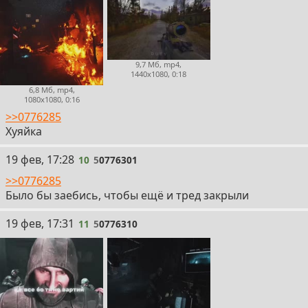
9,7 Мб, mp4,
1440x1080, 0:18
6,8 Мб, mp4,
1080x1080, 0:16
>>0776285
Хуяйка
10
19 фев, 17:28
10
5
0776301
>>0776285
Было бы заебись, чтобы ещё и тред закрыли
11
19 фев, 17:31
11
5
0776310