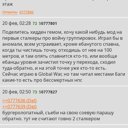
этаж
Ответы
0777896
72
20 фев, 02:28
72
5
0777801
Поделитесь хидден гемом, хочу какой нибудь мод на
первые сталкеры про войну группировок. Играл бы в
аномали, всем устраивает, кроме ебанутого спавна,
когда ты чистишь точку, отходишь от нее на 100
метров, и там опять спавнится кто-то, или вообще
ебанцы уровня зачистил точку у перехода, сходил
туда-обратно, и на этой точке уже кто-то есть.
Сейчас играю в Global War, но там читал местами баги
какие-то есть про бессмертных нпс
73
20 фев, 02:50
73
5
0777827
>>0777636 (Del)
>>0777639 (Del)
бургеролопатный, съеби на свою соевую парашу
обратно. тут не считают говно 2 сталкером