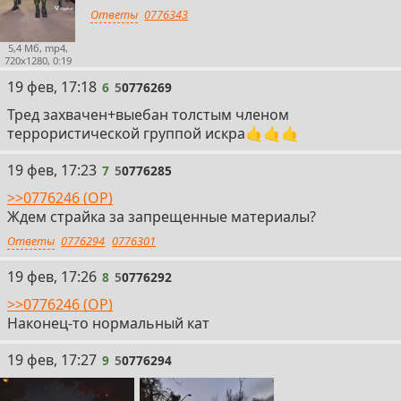
Ответы
0776343
5,4 Мб, mp4,
720x1280, 0:19
6
19 фев, 17:18
6
5
0776269
Тред захвачен+выебан толстым членом
террористической группой искра🤙🤙🤙
7
19 фев, 17:23
7
5
0776285
>>0776246 (OP)
Ждем страйка за запрещенные материалы?
Ответы
0776294
0776301
8
19 фев, 17:26
8
5
0776292
>>0776246 (OP)
Наконец-то нормальный кат
9
19 фев, 17:27
9
5
0776294