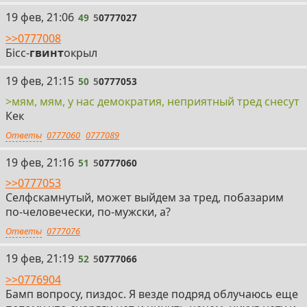
49
19 фев, 21:06
49
5
0777027
>>0777008
Бiсс-
гвинт
окрыл
50
19 фев, 21:15
50
5
0777053
>мям, мям, у нас демократия, неприятный тред снесут
Кек
Ответы
0777060
0777089
51
19 фев, 21:16
51
5
0777060
>>0777053
Селфскамнутый, может выйдем за тред, побазарим
по-человечески, по-мужски, а?
Ответы
0777076
52
19 фев, 21:19
52
5
0777066
>>0776904
Бамп вопросу, пиздос. Я везде подряд облучаюсь еще