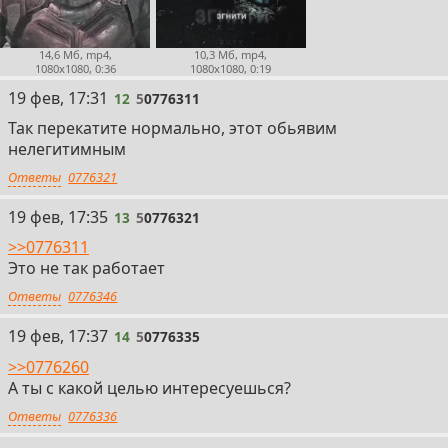
14,6 Мб, mp4,
10,3 Мб, mp4,
1080x1080, 0:36
1080x1080, 0:19
12
19 фев, 17:31
12
5
0776311
Так перекатите нормально, этот обьявим
нелегитимным
Ответы
0776321
13
19 фев, 17:35
13
5
0776321
>>0776311
Это не так работает
Ответы
0776346
14
19 фев, 17:37
14
5
0776335
>>0776260
А ты с какой целью интересуешься?
Ответы
0776336