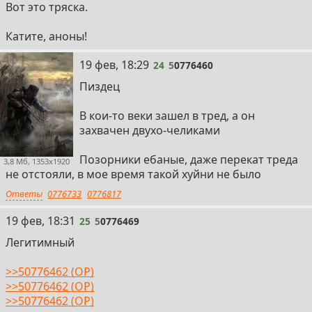
Вот это тряска.
Катите, аноны!
24
19 фев, 18:29
24
5
0776460
Пиздец
В кои-то веки зашел в тред, а он
захвачен двухо-челиками
Позорники ебаные, даже перекат треда
3,8 Мб, 1353x1920
не отстояли, в мое время такой хуйни не было
Ответы
0776733
0776817
25
19 фев, 18:31
25
5
0776469
Легитимный
>>50776462 (OP)
>>50776462 (OP)
>>50776462 (OP)