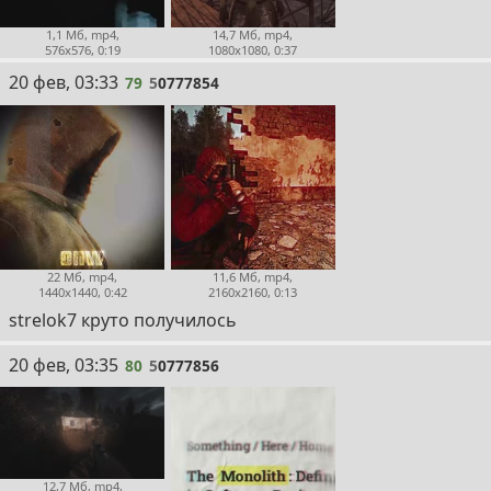
1,1 Мб, mp4,
14,7 Мб, mp4,
576x576, 0:19
1080x1080, 0:37
79
20 фев, 03:33
79
5
0777854
22 Мб, mp4,
11,6 Мб, mp4,
1440x1440, 0:42
2160x2160, 0:13
strelok7 круто получилось
80
20 фев, 03:35
80
5
0777856
12,7 Мб, mp4,