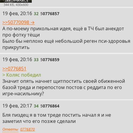
344 Кб, 430x600
32
19 фев, 20:16
32
5
0776857
>>50770098 →
А по-моему прикольная идея, ещё в ТЧ был анекдот
про фотку тёщи
Было бы неплохо ещё небольшой реген пси-здоровья
прикрутить
33
19 фев, 20:16
33
5
0776859
>>0776851
> Коляс победил
Значит опять начнет щитпостить своей обиженной
базой треда и перепостом постов с реддита по его
игре-насильнику?
34
19 фев, 20:17
34
5
0776864
Бля пиздец я в том треде постить начал я и не
заметил что его позже сделали
Ответы
0776870