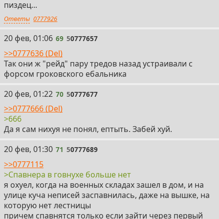
пиздец...
Ответы
0777926
69
20 фев, 01:06
69
5
0777657
>>0777636 (Del)
Так они ж "рейд" пару тредов назад устраивали с
форсом гроковского ебальника
70
20 фев, 01:22
70
5
0777677
>>0777666 (Del)
>666
Да я сам нихуя не понял, ептыть. Забей хуй.
71
20 фев, 01:30
71
5
0777689
>>0777115
>Спавнера в говнухе больше нет
я охуел, когда на военных складах зашел в дом, и на
улице куча неписей заспавнилась, даже на вышке, на
которую нет лестницы
причем спавнятся только если зайти через первый