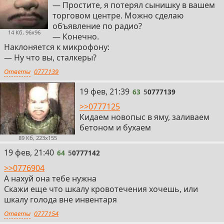
— Простите, я потерял сынишку в вашем
торговом центре. Можно сделаю
объявление по радио?
14 Кб, 96x96
— Конечно.
Наклоняется к микрофону:
— Ну что вы, сталкеры?
Ответы
0777139
63
19 фев, 21:39
63
5
0777139
>>0777125
Кидаем новопыс в яму, заливаем
бетоном и бухаем
89 Кб, 223x155
64
19 фев, 21:40
64
5
0777142
>>0776904
А нахуй она тебе нужна
Скажи еще что шкалу кровотечения хочешь, или
шкалу голода вне инвентаря
Ответы
0777154