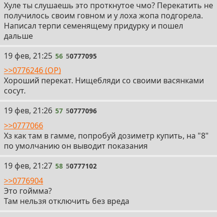
Хуле ты слушаешь это проткнутое чмо? Перекатить не
получилось своим говном и у лоха жопа подгорела.
Написал терпи семенящему придурку и пошел
дальше
56
19 фев, 21:25
56
5
0777095
>>0776246 (OP)
Хороший перекат. Нищебляди со своими васянками
сосут.
57
19 фев, 21:26
57
5
0777096
>>0777066
Хз как там в гамме, попробуй дозиметр купить, на "8"
по умолчанию он выводит показания
58
19 фев, 21:27
58
5
0777102
>>0776904
Это гоймма?
Там нельзя отключить без вреда