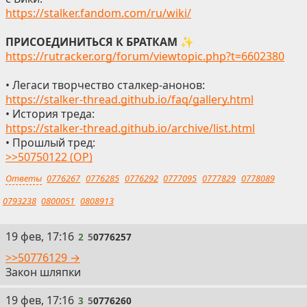
https://stalker.fandom.com/ru/wiki/
ПРИСОЕДИНИТЬСЯ К БРАТКАМ
✨
https://rutracker.org/forum/viewtopic.php?t=6602380
• Легаси творчество сталкер-анонов:
https://stalker-thread.github.io/faq/gallery.html
• История треда:
https://stalker-thread.github.io/archive/list.html
• Прошлый тред:
>>50750122 (OP)
Ответы
0776267
0776285
0776292
0777095
0777829
0778089
0793238
0800051
0808913
2
19 фев, 17:16
2
5
0776257
>>50776129 →
Закон шляпки
3
19 фев, 17:16
3
5
0776260