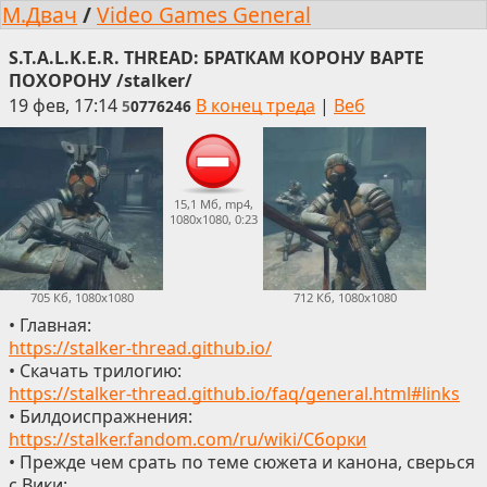
М.Двач
/
Video Games General
S.T.A.L.K.E.R. THREAD: БРАТКАМ КОРОНУ ВАРТЕ
ПОХОРОНУ /stalker/
19 фев, 17:14
В конец треда
|
Веб
5
0776246
15,1 Мб, mp4,
1080x1080, 0:23
705 Кб, 1080x1080
712 Кб, 1080x1080
• Главная:
https://stalker-thread.github.io/
• Скачать трилогию:
https://stalker-thread.github.io/faq/general.html#links
• Билдоиспражнения:
https://stalker.fandom.com/ru/wiki/Сборки
• Прежде чем срать по теме сюжета и канона, сверься
с Вики: