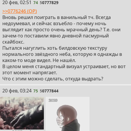
74
20 фев, 02:51
74
5
0777829
>>0776246 (OP)
Вновь решил поиграть в ванильный тч. Всегда
недоумевал, и сейчас взъебло - почему ночь
выглядит как просто очень мрачный день? Т.е. они
зачем-то поставили явно дневной пасмурный
скайбокс.
Пытался нагуглить хоть билдовскую текстуру
нормального звëздного неба, которую я однажды в
каком-то моде видел. Не нашëл.
В целом меня стандартный визуал устраивает, но вот
этот момент напрягает.
Что с этим можно сделать, откуда выдрать?
75
20 фев, 03:24
75
5
0777844