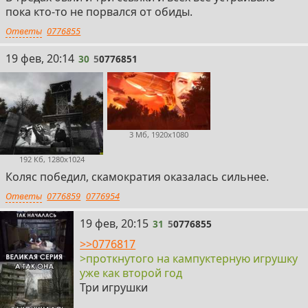
пока кто-то не порвался от обиды.
Ответы
0776855
30
19 фев, 20:14
30
5
0776851
3 Мб, 1920x1080
192 Кб, 1280x1024
Коляс победил, скамократия оказалась сильнее.
Ответы
0776859
0776954
31
19 фев, 20:15
31
5
0776855
>>0776817
>проткнутого на кампуктерную игрушку
уже как второй год
Три игрушки