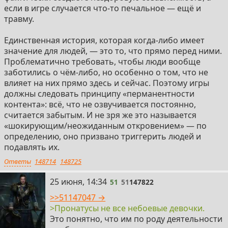
если в игре случается что-то печальное — ещё и
травму.
Единственная история, которая когда-либо имеет
значение для людей, — это то, что прямо перед ними.
Проблематично требовать, чтобы люди вообще
заботились о чём-либо, но особенно о том, что не
влияет на них прямо здесь и сейчас. Поэтому игры
должны следовать принципу «перманентности
контента»: всё, что не озвучивается постоянно,
считается забытым. И не зря же это называется
«шокирующим/неожиданным откровением» — по
определению, оно призвано триггерить людей и
подавлять их.
Ответы
148714
148725
51
25 июня, 14:34
51
51
147822
>>51147047 →
>Пронатусы не все небоевые девочки.
Это понятно, что им по роду деятельности