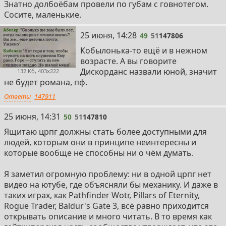
Знатно долбоёбам провели по губам с говнотегом.
Сосите, маленькие.
49
25 июня, 14:28
49
51
147806
Кобылонька-то ещё и в нежном
возрасте. А вы говорите
Дискорданс назвали юной, значит
132 Кб, 403x222
не будет романа, пф.
Ответы
147911
50
25 июня, 14:31
50
51
147810
Ящитаю црпг должны стать более доступными для
людей, которым они в принципе неинтересны и
которые вообще не способны ни о чём думать.
Я заметил огромную проблему: ни в одной црпг нет
видео на ютубе, где объясняли бы механику. И даже в
таких играх, как Pathfinder Wotr, Pillars of Eternity,
Rogue Trader, Baldur's Gate 3, всё равно приходится
открывать описание и много читать. В то время как