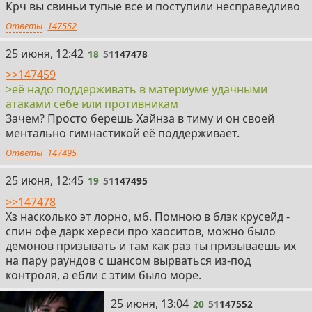
Крч вы свиньи тупые все и поступили несправедливо
Ответы
147552
18
25 июня, 12:42
18
51
147478
>>147459
>её надо поддерживать в материуме удачными
атаками себе или противникам
Зачем? Просто берешь Хайнза в тиму и он своей
ментально гимнастикой её поддерживает.
Ответы
147495
19
25 июня, 12:45
19
51
147495
>>147478
Хз насколько эт лорно, мб. Помною в блэк крусейд -
спин офе дарк хереси про хаоситов, можно было
демонов призывать и там как раз ты призываешь их
на пару раундов с шансом вырваться из-под
контроля, а ебли с этим было море.
20
25 июня, 13:04
20
51
147552