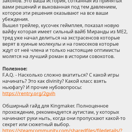
законов. Это ваша история, сотканная из принятых
вами решений и выкованная под тем давлением,
которое эти решения оказывают на все ваши
убеждения.
Вышел трейлер, кусочек геймплея, показал новую
вайфу которая имеет сильный вайб Миранды из МЕ2,
тред уже начал делиться на экстрасенсов которые
верят в хуиные молекулы и на гомосеков которые
ждут от неё члена и только настоящие оптимисты
молятся на лучший роман в истории совокотов.
Полезное:
F.A.Q. - Насколько сложно вкатиться? С какой игры
начинать? Это как divinity? Какой класс взять
ньюфагу? И прочие нубовопросы:
https://rentry.org/2gvih
Обширный гайд для Kingmaker. Полноценное
прохождение, рекомендуется аутистам, у которых
начинают руки ныть, когда они пропускают какой-то
секрет или сюжетный выбор.
https://steamcommunity.com/sharedfiles/filedetails/?