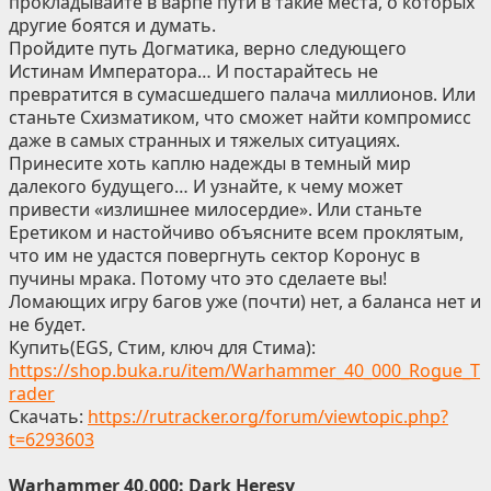
прокладывайте в варпе пути в такие места, о которых
другие боятся и думать.
Пройдите путь Догматика, верно следующего
Истинам Императора… И постарайтесь не
превратится в сумасшедшего палача миллионов. Или
станьте Схизматиком, что сможет найти компромисс
даже в самых странных и тяжелых ситуациях.
Принесите хоть каплю надежды в темный мир
далекого будущего… И узнайте, к чему может
привести «излишнее милосердие». Или станьте
Еретиком и настойчиво объясните всем проклятым,
что им не удастся повергнуть сектор Коронус в
пучины мрака. Потому что это сделаете вы!
Ломающих игру багов уже (почти) нет, а баланса нет и
не будет.
Купить(EGS, Стим, ключ для Стима):
https://shop.buka.ru/item/Warhammer_40_000_Rogue_T
rader
Скачать:
https://rutracker.org/forum/viewtopic.php?
t=6293603
Warhammer 40,000: Dark Heresy