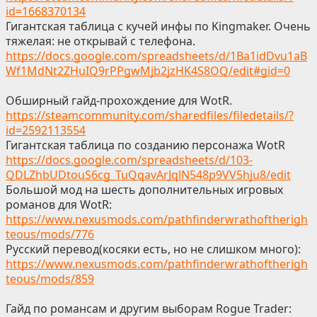
id=1668370134
Гигантская таблица с кучей инфы по Kingmaker. Очень
тяжелая: не открывай с телефона.
https://docs.google.com/spreadsheets/d/1Ba1idDvu1aB
Wf1MdNt2ZHuIQ9rPPgwMjb2jzHK4S8OQ/edit#gid=0
Обширный гайд-прохождение для WotR.
https://steamcommunity.com/sharedfiles/filedetails/?
id=2592113554
Гигантская таблица по созданию персонажа WotR
https://docs.google.com/spreadsheets/d/103-
QDLZhbUDtouS6cg_TuQqavArJqlN548p9VV5hju8/edit
Большой мод на шесть дополнительных игровых
романов для WotR:
https://www.nexusmods.com/pathfinderwrathoftherigh
teous/mods/776
Русский перевод(косяки есть, но не слишком много):
https://www.nexusmods.com/pathfinderwrathoftherigh
teous/mods/859
Гайд по романсам и другим выборам Rogue Trader: