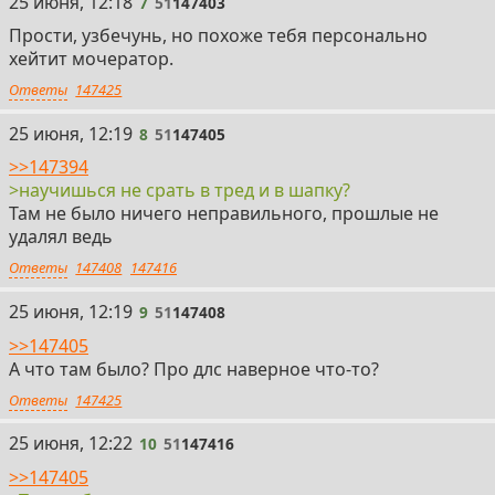
7
25 июня, 12:18
7
51
147403
Прости, узбечунь, но похоже тебя персонально
хейтит мочератор.
Ответы
147425
8
25 июня, 12:19
8
51
147405
>>147394
>научишься не срать в тред и в шапку?
Там не было ничего неправильного, прошлые не
удалял ведь
Ответы
147408
147416
9
25 июня, 12:19
9
51
147408
>>147405
А что там было? Про длс наверное что-то?
Ответы
147425
10
25 июня, 12:22
10
51
147416
>>147405