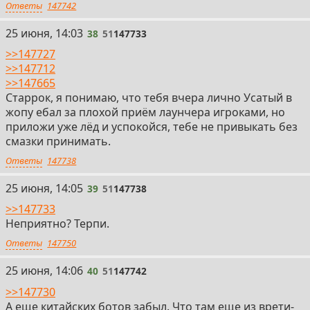
Ответы
147742
38
25 июня, 14:03
38
51
147733
>>147727
>>147712
>>147665
Старрок, я понимаю, что тебя вчера лично Усатый в
жопу ебал за плохой приём лаунчера игроками, но
приложи уже лёд и успокойся, тебе не привыкать без
смазки принимать.
Ответы
147738
39
25 июня, 14:05
39
51
147738
>>147733
Неприятно? Терпи.
Ответы
147750
40
25 июня, 14:06
40
51
147742
>>147730
А еще китайских ботов забыл. Что там еще из врети-