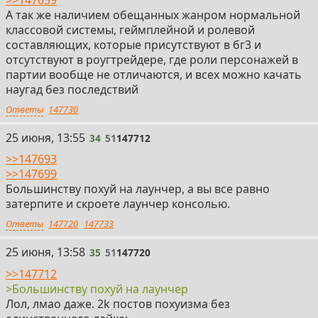
>>147659
А так же наличием обещанных жанром нормальной
классовой системы, геймплейной и ролевой
составляющих, которые присутствуют в бг3 и
отсутствуют в роугтрейдере, где роли персонажей в
партии вообще не отличаются, и всех можно качать
наугад без последствий
Ответы
147730
34
25 июня, 13:55
34
51
147712
>>147693
>>147699
Большинству похуй на лаунчер, а вы все равно
затерпите и скроете лаунчер консолью.
Ответы
147720
147733
35
25 июня, 13:58
35
51
147720
>>147712
>Большинству похуй на лаунчер
Лол, лмао даже. 2k постов похуизма без