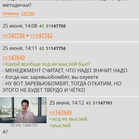
методички?
Ответы
147750
41
25 июня, 14:08
41
51
147750
>>147738
>
>>147742
42
25 июня, 14:11
42
51
147756
>>147649
>Какой вообще ход их мыслей был?
- МЕНЕДЖМЕНТ СЧИТАЕТ, ЧТО НАДО ЗНАЧИТ НАДО
- Когда нас заревьюбомбят, вы охуеете
- НУ ВОТ ЗАРЕВЬЮБОМБЯТ, ТОГДА ОТКАТИМ, НО
ЭТОГО НЕ БУДЕТ ТВЁРДО И ЧЁТКО
43
25 июня, 14:12
43
51
147761
>>147649
>ход их мыслей
>мыслей
732 Кб, 1280x720
А?