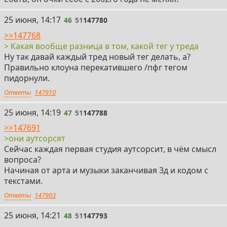
46
25 июня, 14:17
46
51
147780
>>147768
> Какая вообще разница в том, какой тег у треда
Ну так давай каждый тред новый тег делать, а?
Правильно клоуна перекатившего /пфг тегом
пидорнули.
Ответы
147910
47
25 июня, 14:19
47
51
147788
>>147691
>они аутсорсят
Сейчас каждая первая студия аутсорсит, в чём смысл
вопроса?
Начиная от арта и музыки заканчивая 3д и кодом с
текстами.
Ответы
147903
48
25 июня, 14:21
48
51
147793