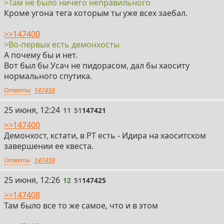
>Там не было ничего неправильного
Кроме угона тега которым ты уже всех заебал.
>>147400
>Во-первых есть демонхосты
А почему бы и нет.
Вот был бы Усач не пидорасом, дал бы хаоситу
нормального спутика.
Ответы
147459
11
25 июня, 12:24
11
51
147421
>>147400
Демонхост, кстати, в РТ есть - Идира на хаоситском
завершении ее квеста.
Ответы
147459
12
25 июня, 12:26
12
51
147425
>>147408
Там было все то же самое, что и в этом