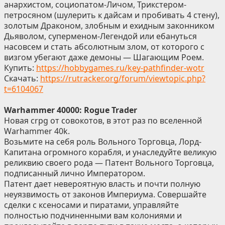
анархистом, социопатом-Личом, Трикстером-
петросяном (шулерить к дайсам и пробивать 4 стену),
золотым Драконом, злобным и ехидным законником
Дьяволом, суперменом-Легендой или ебануться
насовсем и стать абсолютным злом, от которого с
визгом убегают даже демоны — Шагающим Роем.
Купить:
https://hobbygames.ru/key-pathfinder-wotr
Скачать:
https://rutracker.org/forum/viewtopic.php?
t=6104067
Warhammer 40000: Rogue Trader
Новая crpg от совокотов, в этот раз по вселенной
Warhammer 40k.
Возьмите на себя роль Вольного Торговца, Лорд-
Капитана огромного корабля, и унаследуйте великую
реликвию своего рода — Патент Вольного Торговца,
подписанный лично Императором.
Патент дает невероятную власть и почти полную
неуязвимость от законов Империума. Совершайте
сделки с ксеносами и пиратами, управляйте
полностью подчиненными вам колониями и