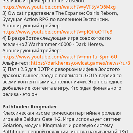
Релизный трейлер Infinite Museion:
https://www.youtube.com/watch?v=yVF5yVO6Mxg
3) Owlcat представила The Expanse: Osiris Reborn,
будущая Аction RPG по вселенной Экспансии.
Анонсирующий трейлер:
https://www.youtube.com/watch?v=pIQifuOTTe8
4) В разработке следующая игра совокотов по
вселенной Warhammer 40000 - Dark Heresy.
Анонсирующий трейлер:
https://www.youtube.com/watch?v=mmfu_Spm-6U
Альфа-тест:
https://darkheresy.owlcat.games/news/ru/8
5) Патч 2.5 для ВОТР с реворком мифика Золотого
дракона вышел, заодно появилась GOTY версия со
всеми контентными дополнениями. Это последнее
добавление контента в игру. Кто ждал финального
релиза - это он.
Pathfinder: Kingmaker
Классическая изометрическая партийная ролевая
игра aka Baldurs Gate 1-2. Игра использует сеттинг
Golarion, модуль Kingmaker и ролевую систему
Pathfinder первой редакции, иногда называемой d&d