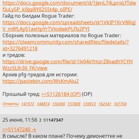
https://docs.google.com/document/d/1JenL74LpnxLfTdw
fIuLy5P_k0Jqi8YlI2SSt4p_oIPE/
Гайд по билдам Rogue Trader:
https://docs.google.com/spreadsheets/d/1VkIP1KrV8RqJ
V_m8fLAy51axHpYrTVlodwkPLFb2PYI
Сборник полезных материалов по Rogue Trader:
https://steamcommunity.com/sharedfiles/filedetails/?
id=3276491218
и тредов:
https://drive.google.com/file/d/1lv04irfmzrZ8vadhYCYH
Wzz5Llh36_FK/view
Архив pfg-тредов для истории:
https://pastebin.com/WsKmAiu2
Прошлый тред:
>>51126184 (OP)
(OP)
Ответы
147573
148814
156300
157809
159972
162541
167704
2
25 июня, 11:56
2
51
147347
>>51147240 →
В смысле? В каком плане? Почему демонеттке не