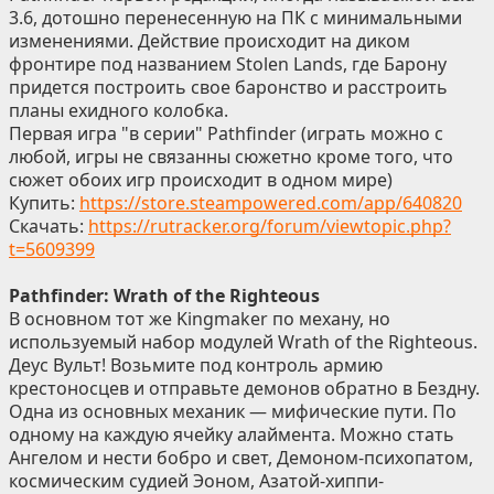
3.6, дотошно перенесенную на ПК с минимальными
изменениями. Действие происходит на диком
фронтире под названием Stolen Lands, где Барону
придется построить свое баронство и расстроить
планы ехидного колобка.
Первая игра "в серии" Pathfinder (играть можно с
любой, игры не связанны сюжетно кроме того, что
сюжет обоих игр происходит в одном мире)
Купить:
https://store.steampowered.com/app/640820
Скачать:
https://rutracker.org/forum/viewtopic.php?
t=5609399
Pathfinder: Wrath of the Righteous
В основном тот же Kingmaker по механу, но
используемый набор модулей Wrath of the Righteous.
Деус Вульт! Возьмите под контроль армию
крестоносцев и отправьте демонов обратно в Бездну.
Одна из основных механик — мифические пути. По
одному на каждую ячейку алаймента. Можно стать
Ангелом и нести бобро и свет, Демоном-психопатом,
космическим судией Эоном, Азатой-хиппи-