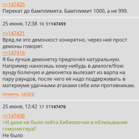
>>147425
Перекат до бамплимита. Бамплимит 1000, а не 999.
16
25 июня, 12:38
16
51
147459
>>147421
Вряд ли это демонхост конкретно, через неё прост
демоны говорят.
>>147416
Я бы лучше демонетку предпочёл натуральную.
Например наносишь кому-нибудь в диалоге/бою
вунду болючую и демонетка вылезает из варпа на
пару раундов, после чего её надо поддерживать в
материуме удачными атаками себе или противникам.
Ответы
147478
17
25 июня, 12:42
17
51
147476
>>147436
>И даже не было хейта Кибеллочки и облизывания
гомониггера?
Не было