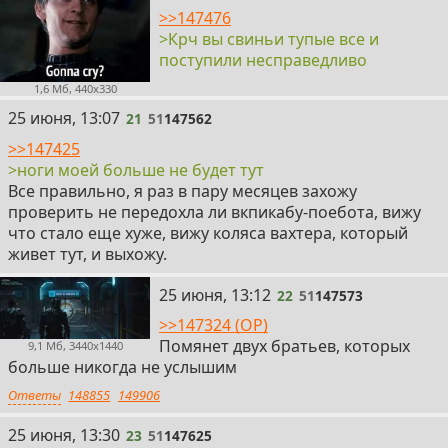
>>147476
>Крч вы свиньи тупые все и
поступили несправедливо
1,6 Мб, 440x330
21
25 июня, 13:07
21
51
147562
>>147425
>ноги моей больше не будет тут
Все правильно, я раз в пару месяцев захожу
проверить не передохла ли вкпикабу-поебота, вижу
что стало еще хуже, вижу коляса вахтера, который
живет тут, и выхожу.
22
25 июня, 13:12
22
51
147573
>>147324 (OP)
Помянет двух братьев, которых
9,1 Мб, 3440x1440
больше никогда не услышим
Ответы
148855
149906
23
25 июня, 13:30
23
51
147625