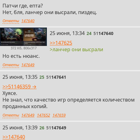
Патчи где, епта?
Нет, бля, ланчер они высрали, пиздец.
Ответы
147640
24
25 июня, 13:34
24
51
147640
>>147625
372 Кб, 806x317
>ланчер они высрали
Но есть нюанс.
Ответы
147649
25
25 июня, 13:35
25
51
147641
>>51146359 →
Хуясе.
Не знал, что качество игр определяется количеством
проданных копий.
Ответы
147649
147652
147659
26
25 июня, 13:39
26
51
147649
>>147640