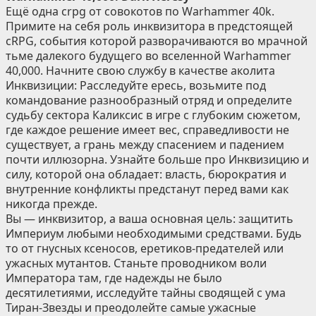
Ещё одна crpg от совокотов по Warhammer 40k.
Примите на себя роль инквизитора в предстоящей
cRPG, события которой разворачиваются во мрачной
тьме далекого будущего во вселенной Warhammer
40,000. Начните свою службу в качестве аколита
Инквизиции: Расследуйте ересь, возьмите под
командование разнообразный отряд и определите
судьбу сектора Каликсис в игре с глубоким сюжетом,
где каждое решение имеет вес, справедливости не
существует, а грань между спасением и падением
почти иллюзорна. Узнайте больше про Инквизицию и
силу, которой она обладает: власть, бюрократия и
внутренние конфликты предстанут перед вами как
никогда прежде.
Вы — инквизитор, а ваша основная цель: защитить
Империум любыми необходимыми средствами. Будь
то от гнусных ксеносов, еретиков-предателей или
ужасных мутантов. Станьте проводником воли
Императора там, где надежды не было
десятилетиями, исследуйте тайны сводящей с ума
Тиран-Звезды и преодолейте самые ужасные