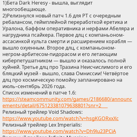
1)Бета Dark Heresy - вышла, выглядит
многообещающе.
2)Релизнулся новый патч 1.6 для РТ с очередным
ребалансом, геймплейной переработкой еретика и
Уралона, баффом оперативника и нерфами Абеляра и
нагрудника псайкера. Первое длц с компаньоном-
ассасинкой культа смерти и расширением корабля —
вышло охуенным. Второе длц, с компаньоном-
негром-арбитесом-пидорасом и его летающим
киберпетушатником — вышло и оказалось полной
хуйней. Третье длц про Тразина Неисчислимого и его
бляцкий музей - вышло, слава Омниссии! Четвёртое
длц про космическую помойку запланировано на
июль–сентябрь 2026 года.
Список изменений в патче 1.6:
https://steamcommunity.com/games/2186680/announc
ements/detail/675123381079638801?snr=2___
Релизный трейлер Void Shadows:
https://www.youtube.com/watch?v=hsgKGORxxXc
Релизный трейлер Lex Imperialis:
https://www.youtube.com/watch?v=Dh9lu23PCiA