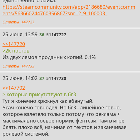
единственного лайка:
https://steamcommunity.com/app/2186680/eventcomm
ents/563660244760356867?snr=2_9_100003_
Ответы
147727
36
25 июня, 13:59
36
51
147727
>>147720
>2k постов
Из двух лямов проданных копий. 0.1%
Ответы
147733
37
25 июня, 14:02
37
51
147730
>>147702
> которые присутствуют в бг3
Тут я конечно хрюкнул как ебанутый.
Усач конечо говнодел. Но бг3 - линейное говно,
которое взлетело только потому что реклама +
маскимально соевое нормис фентези. Там в игре
блять плохо всё, начиная от текстов и заканчивая
ролевой системой.