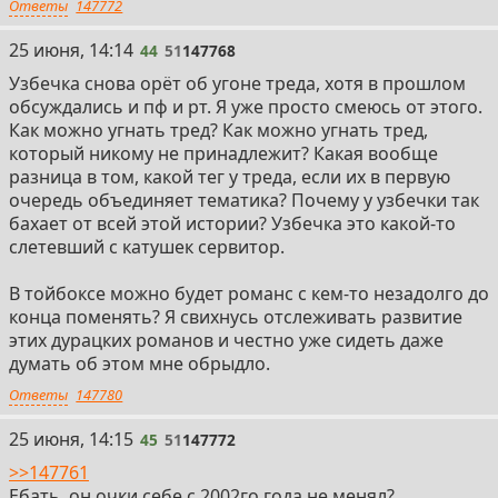
Ответы
147772
44
25 июня, 14:14
44
51
147768
Узбечка снова орёт об угоне треда, хотя в прошлом
обсуждались и пф и рт. Я уже просто смеюсь от этого.
Как можно угнать тред? Как можно угнать тред,
который никому не принадлежит? Какая вообще
разница в том, какой тег у треда, если их в первую
очередь объединяет тематика? Почему у узбечки так
бахает от всей этой истории? Узбечка это какой-то
слетевший с катушек сервитор.
В тойбоксе можно будет романс с кем-то незадолго до
конца поменять? Я свихнусь отслеживать развитие
этих дурацких романов и честно уже сидеть даже
думать об этом мне обрыдло.
Ответы
147780
45
25 июня, 14:15
45
51
147772
>>147761
Ебать, он очки себе с 2002го года не менял?