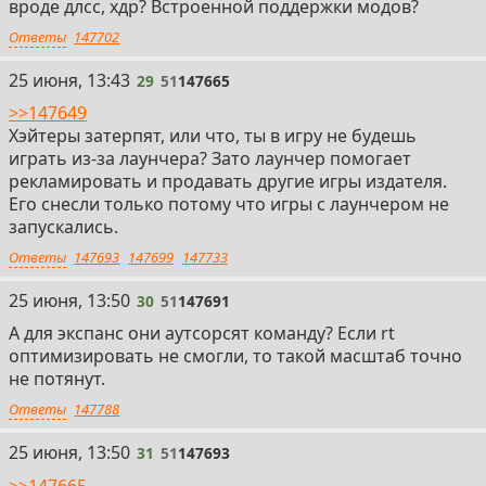
вроде длсс, хдр? Встроенной поддержки модов?
Ответы
147702
29
25 июня, 13:43
29
51
147665
>>147649
Хэйтеры затерпят, или что, ты в игру не будешь
играть из-за лаунчера? Зато лаунчер помогает
рекламировать и продавать другие игры издателя.
Его снесли только потому что игры с лаунчером не
запускались.
Ответы
147693
147699
147733
30
25 июня, 13:50
30
51
147691
А для экспанс они аутсорсят команду? Если rt
оптимизировать не смогли, то такой масштаб точно
не потянут.
Ответы
147788
31
25 июня, 13:50
31
51
147693
>>147665