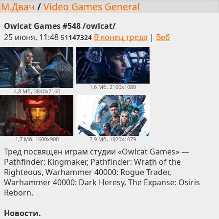
М.Двач
/
Video Games General
Owlcat Games #548 /owlcat/
25 июня, 11:48
В конец треда
|
Веб
51
147324
1,6 Мб, 2160x1080
4,8 Мб, 3840x2160
1,7 Мб, 1600x900
2,9 Мб, 1920x1079
Тред посвящен играм студии «Owlcat Games» —
Pathfinder: Kingmaker, Pathfinder: Wrath of the
Righteous, Warhammer 40000: Rogue Trader,
Warhammer 40000: Dark Heresy, The Expanse: Osiris
Reborn.
Новости.