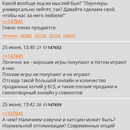
Какой вообще ход их мыслей был? "Лаунчеры
универсально хейтят, так? Давайте сделаем свой,
чтобы нас за него любили!"
>>147641
Говно плохо продается.
Ответы
147665
147756
147761
148915
27
25 июня, 13:40
27
51
147652
>>147641
Логично же - хорошие игры покупают и потом играют
в них
Плохие игры не покупают и не играют
Отсюда такой большой онлайн и количество
проданных копий у бг3, и такие плохие продажи и
смехотворный онлайн у совокотов
28
25 июня, 13:42
28
51
147659
>>147641
А чем? Наличием озвучки и катсцен может быть?
Нормальной оптимизации? Современных опций