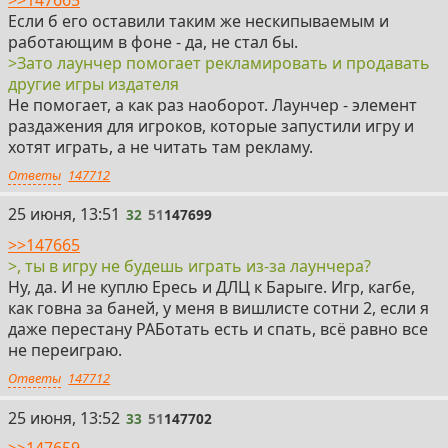
Если б его оставили таким же нескипываемым и
работающим в фоне - да, не стал бы.
>Зато лаунчер помогает рекламировать и продавать
другие игры издателя
Не помогает, а как раз наоборот. Лаунчер - элемент
раздажения для игроков, которые запустили игру и
хотят играть, а не читать там рекламу.
Ответы
147712
32
25 июня, 13:51
32
51
147699
>>147665
>, ты в игру не будешь играть из-за лаунчера?
Ну, да. И не куплю Ересь и ДЛЦ к Барыге. Игр, кагбе,
как говна за баней, у меня в вишлисте сотни 2, если я
даже перестану РАБотать есть и спать, всё равно все
не переиграю.
Ответы
147712
33
25 июня, 13:52
33
51
147702