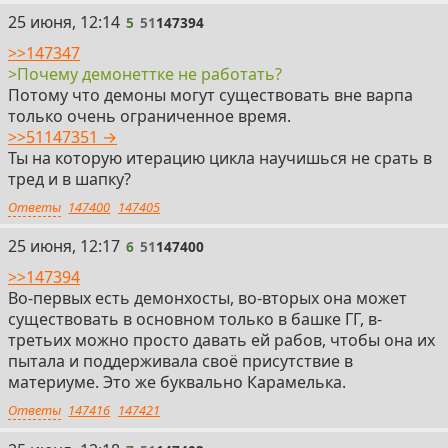
5
25 июня, 12:14
5
51
147394
>>147347
>Почему демонеттке не работать?
Потому что демоны могут существовать вне варпа
только очень ограниченное время.
>>51147351 →
Ты на которую итерацию цикла научишься не срать в
тред и в шапку?
Ответы
147400
147405
6
25 июня, 12:17
6
51
147400
>>147394
Во-первых есть демонхосты, во-вторых она может
существовать в основном только в башке ГГ, в-
третьих можно просто давать ей рабов, чтобы она их
пытала и поддерживала своё присутствие в
материуме. Это же буквально Карамелька.
Ответы
147416
147421