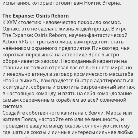
испытания, которые готовит вам Ноктис Этерна.
The Expanse: Osiris Reborn
К XXIV столетию человечество покорило космос.
Однако это не сделало жизнь людей проще. В игре
The Expanse: Osiris Reborn, научно-фантастической
Action RPG от третьего лица, вам предстоит стать
наёмником охранного предприятия Пинквотер, чья
короткая передышка на астероиде Эрос быстро
оборачивается хаосом. Неожиданный карантин на
станции не только отрезал вас от внешнего мира, но
и невольно втянул в заговор космического масштаба.
Чтобы выжить, вам придется быстро адаптироваться
к ситуации, собрать и сплотить разрозненный экипаж
в настоящую команду, и взять на себя командование
самым современным кораблем во всей солнечной
системе.
Создайте собственного капитана с Земли, Марса или
жителя Пояса, настройте его или её внешность, и
проведите вашу команду сквозь солнечную систему,
где шаткие союзы и личные интересы сильнее любых