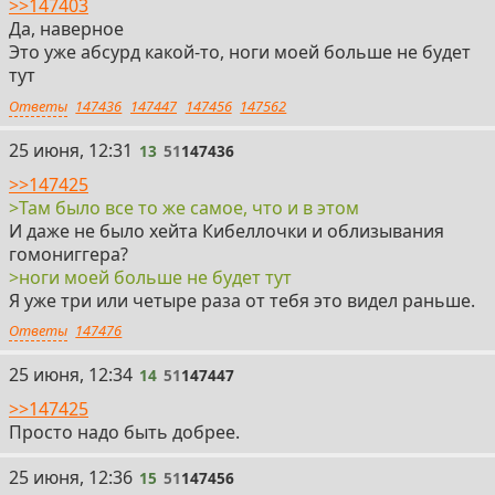
>>147403
Да, наверное
Это уже абсурд какой-то, ноги моей больше не будет
тут
Ответы
147436
147447
147456
147562
13
25 июня, 12:31
13
51
147436
>>147425
>Там было все то же самое, что и в этом
И даже не было хейта Кибеллочки и облизывания
гомониггера?
>ноги моей больше не будет тут
Я уже три или четыре раза от тебя это видел раньше.
Ответы
147476
14
25 июня, 12:34
14
51
147447
>>147425
Просто надо быть добрее.
15
25 июня, 12:36
15
51
147456