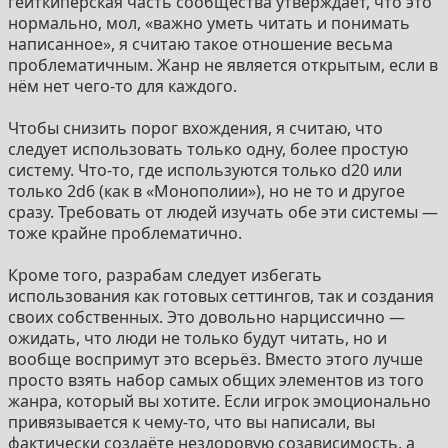
гейткиперская часть сообщества утверждает, что это
нормально, мол, «важно уметь читать и понимать
написанное», я считаю такое отношение весьма
проблематичным. Жанр не является открытым, если в
нём нет чего-то для каждого.
Чтобы снизить порог вхождения, я считаю, что
следует использовать только одну, более простую
систему. Что-то, где используются только d20 или
только 2d6 (как в «Монополии»), но не то и другое
сразу. Требовать от людей изучать обе эти системы —
тоже крайне проблематично.
Кроме того, разрабам следует избегать
использования как готовых сеттингов, так и создания
своих собственных. Это довольно нарциссично —
ожидать, что люди не только будут читать, но и
вообще воспримут это всерьёз. Вместо этого лучше
просто взять набор самых общих элементов из того
жанра, который вы хотите. Если игрок эмоционально
привязывается к чему-то, что вы написали, вы
фактически создаёте нездоровую созависимость, а