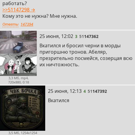
работать?
>>51147298 →
Кому это не нужна? Мне нужна.
Ответы
147394
3
25 июня, 12:02
3
51
147362
Вкатился и бросил черни в морды
пригоршню тронов. Абеляр,
презрительно посмейся, созерцая всю
их ничтожность.
3,3 Мб, mp4,
720x880, 0:18
4
25 июня, 12:13
4
51
147392
Вкатился
3,5 Мб, 1254x1254