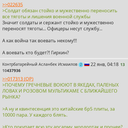
>>022635
>Солдат обязан стойко и мужественно переносить
все тяготы и лишения военной службы
Значит солдаты и сержант стойко и мужественно
переносят тяготы... Офицеры несут службу...
А как война так воевать некому!!!
А воевать кто будет?! Гиркин?
13
22 янв, 04:18
Контрбатарейный Асланбек Исмаилов
13
поста
2
10
437936
>>017313 (OP)
>ПОЧЕМУ ГРЕЧНЕВЫЕ ВОЮЮТ В ЯКЕДАХ, ПАЛЕНЫХ
ЛОВАХ И РОЗОВОМ МУЛЬТИКАМЕ С БЛИЖАЙШЕГО
РЫНКА?
>А ну и квинтесенция это китайские бр5 плиты, за
10000 пара. У каждого блять.
>Кто покупает всю эту арсарму, мордортак и прочее?