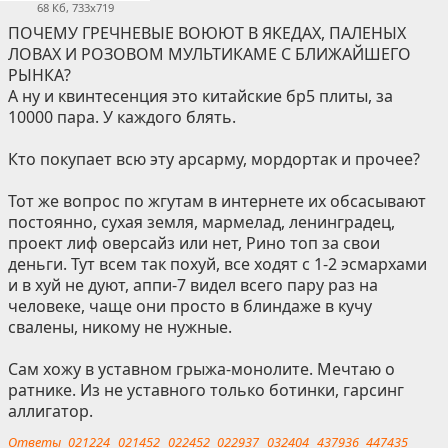
68 Кб, 733x719
ПОЧЕМУ ГРЕЧНЕВЫЕ ВОЮЮТ В ЯКЕДАХ, ПАЛЕНЫХ
ЛОВАХ И РОЗОВОМ МУЛЬТИКАМЕ С БЛИЖАЙШЕГО
РЫНКА?
А ну и квинтесенция это китайские бр5 плиты, за
10000 пара. У каждого блять.
Кто покупает всю эту арсарму, мордортак и прочее?
Тот же вопрос по жгутам в интернете их обсасывают
постоянно, сухая земля, мармелад, ленинградец,
проект лиф оверсайз или нет, Рино топ за свои
деньги. Тут всем так похуй, все ходят с 1-2 эсмархами
и в хуй не дуют, аппи-7 видел всего пару раз на
человеке, чаще они просто в блиндаже в кучу
свалены, никому не нужные.
Сам хожу в уставном грыжа-монолите. Мечтаю о
ратнике. Из не уставного только ботинки, гарсинг
аллигатор.
Ответы
021224
021452
022452
022937
032404
437936
447435