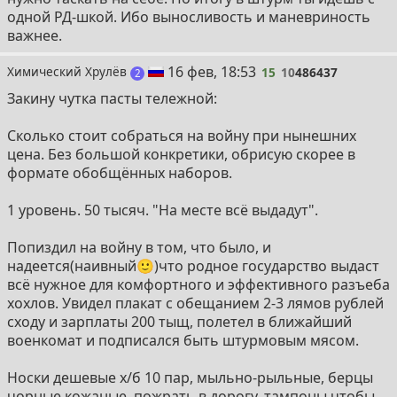
одной РД-шкой. Ибо выносливость и маневриность
важнее.
15
16 фев, 18:53
Химический Хрулёв
15
10
486437
поста
2
Закину чутка пасты тележной:
Сколько стоит собраться на войну при нынешних
цена. Без большой конкретики, обрисую скорее в
формате обобщённых наборов.
1 уровень. 50 тысяч. "На месте всё выдадут".
Попиздил на войну в том, что было, и
надеется(наивный🙂)что родное государство выдаст
всё нужное для комфортного и эффективного разъеба
хохлов. Увидел плакат с обещанием 2-3 лямов рублей
сходу и зарплаты 200 тыщ, полетел в ближайший
военкомат и подписался быть штурмовым мясом.
Носки дешевые х/б 10 пар, мыльно-рыльные, берцы
чорные кожаные, пожрать в дорогу, тампоны чтобы