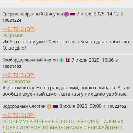
2
7 июля 2025, 14:12
Сверхманевренный Шипунов
2
поста
3
10
021224
>>017313 (OP)
>гарсинг
Их боты ношу уже 20 лет. По лесам и на даче работаю.
О, це діло!
3
7 июля 2025, 16:36
Бомбардировочный Хортен
3
пост
1
10
021452
>>017313 (OP)
>мордортак
Я в этом хожу. Но я гражданский, воюю с дивана. А так
вообще ахуенный шмот, штанцы у них дико удобные.
4
8 июля 2025, 09:00
Водородный Слостин
4
10
022452
поста
2
>>017313 (OP)
>ПОЧЕМУ ГРЕЧНЕВЫЕ ВОЮЮТ В ЯКЕДАХ, ПАЛЕНЫХ
ЛОВАХ И РОЗОВОМ МУЛЬТИКАМЕ С БЛИЖАЙШЕГО