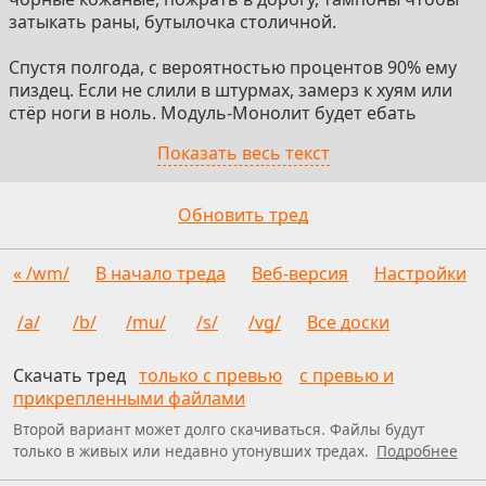
затыкать раны, бутылочка столичной.
Спустя полгода, с вероятностью процентов 90% ему
пиздец. Если не слили в штурмах, замерз к хуям или
стёр ноги в ноль. Модуль-Монолит будет ебать
позвоночник примерно так же, как Джонни Синс твою
Показать весь текст
маму.
2 уровень. 250-300 тыщ. "Воин Вайлдберриса".
Обновить тред
Слышал что на войну надо собираться, но в душе не
ебëт как. Попытался выбрать род войск и часть, но
« /wm/
В начало треда
Веб-версия
Настройки
военкомат технично его наебал, и в итоге воин
соснул хуйца там, где сказала Родина. Истерично
/a/
/b/
/mu/
/s/
/vg/
Все доски
покупал снарягу по обзорам страйкболистов, и где
побыстрее. В основном набрал китайского говна,
Скачать тред
только с превью
с превью и
причем причудливо перемежая с супер айтемами
прикрепленными файлами
ебической цены и качества. Потенциал их кстати всё
Второй вариант может долго скачиваться. Файлы будут
равно не понимает и не раскроет примерно никогда.
только в живых или недавно утонувших тредах.
Подробнее
Коллиматор за 3500, шлем бр2 за 20 тыс😀,