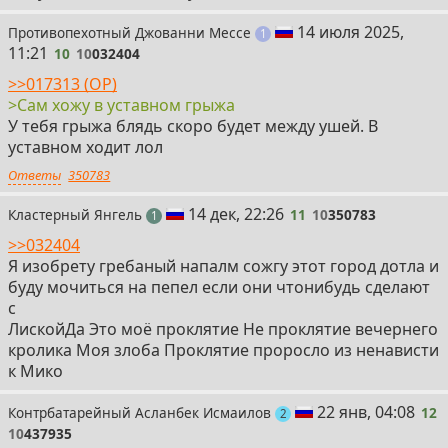
10
14 июля 2025,
Противопехотный Джованни Мессе
пост
1
11:21
10
10
032404
>>017313 (OP)
>Сам хожу в уставном грыжа
У тебя грыжа блядь скоро будет между ушей. В
уставном ходит лол
Ответы
350783
11
14 дек, 22:26
Кластерный Янгель
11
10
350783
пост
1
>>032404
Я изобрету гребаный напалм сожгу этот город дотла и
буду мочиться на пепел если они чтонибудь сделают
с
ЛискойДа Это моё проклятие Не проклятие вечернего
кролика Моя злоба Проклятие проросло из ненависти
к Мико
12
22 янв, 04:08
Контрбатарейный Асланбек Исмаилов
12
поста
2
10
437935