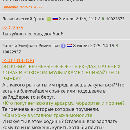
Ответы
022673
437935
8
8 июля 2025, 12:07
Логистический Гротте
8
10
022673
пост
1
>>022635
Ты хуйню несёшь, долбаёб.
9
8 июля 2025, 14:19
Ротный Элифалет Ремингтон
9
пост
1
10
022937
>>017313 (OP)
>ПОЧЕМУ ГРЕЧНЕВЫЕ ВОЮЮТ В ЯКЕДАХ, ПАЛЕНЫХ
ЛОВАХ И РОЗОВОМ МУЛЬТИКАМЕ С БЛИЖАЙШЕГО
РЫНКА?
А с какого рынка ты им предлагаешь закупаться? Что
есть на ближайшем срынке или подешевле в
вайлдберис то и берут.
>Кто покупает всю эту арсарму, мордортак и прочее?
Те гречневые которые которые поумнели.
>Сам хожу в уставном грыжа-монолите
И нахуя ты в этом ходишь? Отдаешь всю зарплату
кому то и не можешь купить хотя бы плиты?