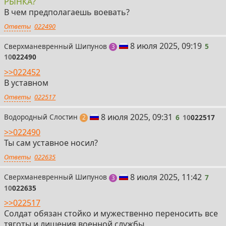
РЫНКА?
В чем предполагаешь воевать?
Ответы
022490
5
8 июля 2025, 09:19
Сверхманевренный Шипунов
5
поста
3
10
022490
>>022452
В уставном
Ответы
022517
6
8 июля 2025, 09:31
Водородный Слостин
6
10
022517
поста
2
>>022490
Ты сам уставное носил?
Ответы
022635
7
8 июля 2025, 11:42
Сверхманевренный Шипунов
7
поста
3
10
022635
>>022517
Солдат обязан стойко и мужественно переносить все
тяготы и лишения военной службы