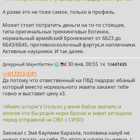
А разве это не тоже самое, только в профиль.
Может стоит потратить деньги на то-то стоящее,
типа оригинальных треккинговых ботинок,
нормальный армейский бронежилет от 6Б23 до
6Б43/6Б45, противоосколочный фартук,и наплечники.
Активные наушники. И так далее.
14
30 янв, 00:55
Дежурный Маунтбеттен
14
10
447435
пост
1
>>017313 (OP)
Да потому что отвественный на ПВД пидорас ебаный
который вместо нормального эквипа закажет тебе
говно и выставит цену х3.
>Мимо шторм V (только у меня бабла хватило и
мозгов что бы родня норм броню и эквип затащили
перед отправкой на СВО с СИЗО)
Заезжал с 3мя баулами барахла, половина нахуй не
нужно таскать на себе. По итогу в штурм ты идешь с