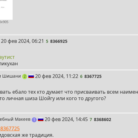
0x905
5
20 фев 2024, 06:21
5
8366925
аутист
ликухан
6
20 фев 2024, 11:22
им Шишани
6
8367725
поста
2
ать ебало тех кто думает что присваивать всем наимен
это личная шиза Шойгу или кого то другого?
7
20 фев 2024, 14:45
чебный Макеев
7
8368602
пост
1
>8367725
идовская же традиция.