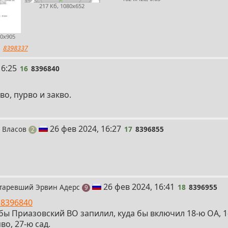
217 Кб, 1080x652
40x905
8398337
16:25
16
8396840
о, пурво и закво.
17
26 фев 2024, 16:27
 Власов
17
8396855
поста
2
18
26 фев 2024, 16:41
таревший Эрвин Адерс
18
8396955
постов
9
>8396840
бы Приазовский ВО запилил, куда бы включил 18-ю ОА, 1-
во, 27-ю сад.