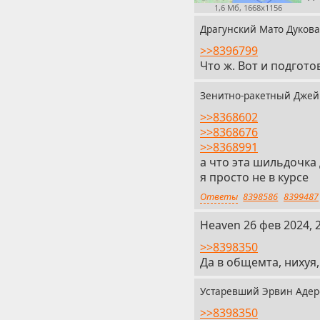
1,6 Мб, 1668x1156
Драгунский Мато Дуков
>>8396799
Что ж. Вот и подгото
Зенитно-ракетный Дже
>>8368602
>>8368676
>>8368991
а что эта шильдочка
я просто не в курсе
Ответы
8398586
8399487
21
Heaven
26 фев 2024, 
>>8398350
Да в общемта, нихуя
Устаревший Эрвин Аде
>>8398350