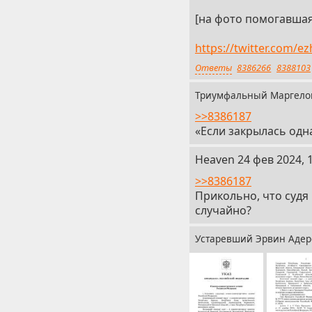
[на фото помогавша
https://twitter.com/
Ответы
8386266
8388103
Триумфальный Маргел
>>8386187
«Если закрылась одна
14
Heaven
24 фев 2024, 
>>8386187
Прикольно, что судя 
случайно?
Устаревший Эрвин Аде