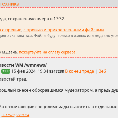
техника
.
да, сохраненную вчера в 17:32.
о с превью
,
с превью и прикрепленными файлами
.
олго скачиваться. Файлы будут только в живых или недавно уто
в М.Двача,
пожертвуйте на оплату сервера
.
овости WM /wmnews/
15 фев 2024, 19:34
В конец треда
|
Веб
8347238
# OP
овостей тред.
рошлый снесен обосравшимся мудератором, а предыдущ
ба возникающие спецолимпиады выносить в отдельные 
9017570
9519364