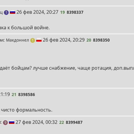
19
26 фев 2024, 20:27
ац
19
8398337
пост
1
вка к большой войне.
20
26 фев 2024, 20:29
ймс Макдоннел
20
8398350
пост
1
 даёт бойцам? лучше снабжение, чаще ротация, доп.вып
21:19
21
8398586
, чисто формальность.
22
27 фев 2024, 00:32
рс
22
8399487
постов
9