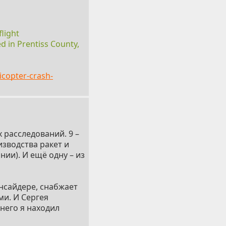
flight
 in Prentiss County,
icopter-crash-
 расследований. 9 –
изводства ракет и
нии). И ещё одну – из
нсайдере, снабжает
и. И Сергея
него я находил