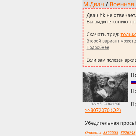
М.Двач
/
Военная 
Двач.hk не отвечает
Вы видите копию тре
Скачать тред
:
тольк
Второй вариант может д
Подробнее
Если вам полезен архи
Н
Н
П
3,3 Мб, 2436x1606
>>8072070 (OP)
Убедительная прось
Ответы
8365555
8926748