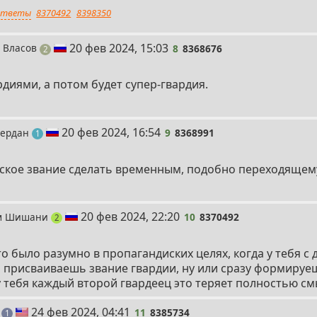
тветы
8370492
8398350
8
20 фев 2024, 15:03
 Власов
8
8368676
поста
2
рдиями, а потом будет супер-гвардия.
9
20 фев 2024, 16:54
Бердан
9
8368991
пост
1
йское звание сделать временным, подобно переходящем
10
20 фев 2024, 22:20
им Шишани
10
8370492
поста
2
то было разумно в пропагандиских целях, когда у тебя с 
присваиваешь звание гвардии, ну или сразу формируеш
у тебя каждый второй гвардеец это теряет полностью см
11
24 фев 2024, 04:41
й
11
8385734
пост
1