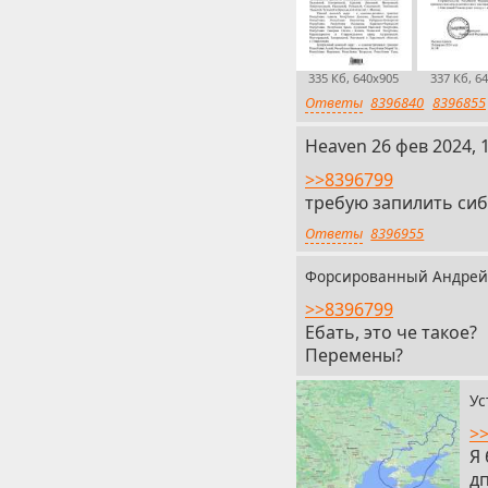
335 Кб, 640x905
337 Кб, 6
Ответы
8396840
8396855
16
Heaven
26 фев 2024, 
>>8396799
требую запилить сибв
Ответы
8396955
Форсированный Андрей
>>8396799
Ебать, это че такое?
Перемены?
Ус
>
Я 
дп