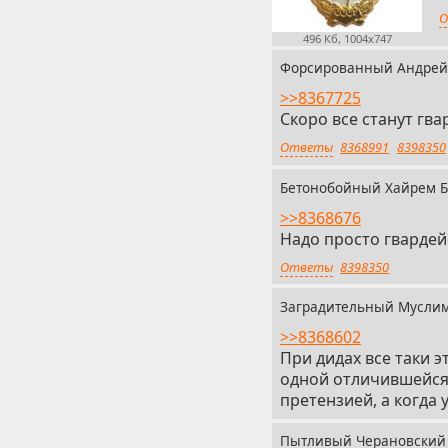
О
496 Кб, 1004x747
Форсированный Андрей
>>8367725
Скоро все станут гва
Ответы
8368991
8398350
Бетонобойный Хайрем 
>>8368676
Надо просто гварде
Ответы
8398350
Заградительный Мусл
>>8368602
При дидах все таки э
одной отличившейся 
претензией, а когда 
Пытливый Черановски