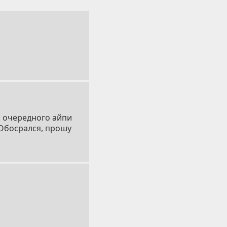
с очередного айпи
 Обосрался, прошу