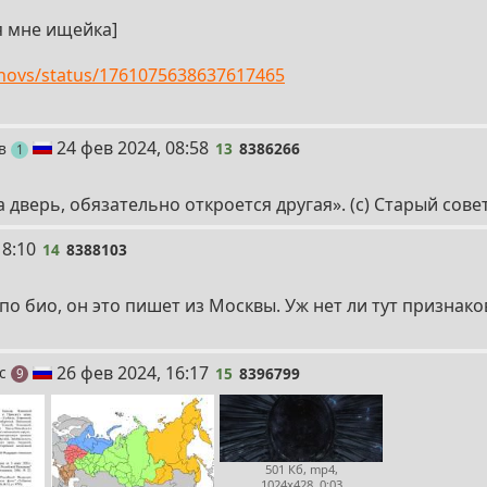
я мне ищейка]
ezhovs/status/1761075638637617465
13
24 фев 2024, 08:58
ов
13
8386266
пост
1
 дверь, обязательно откроется другая». (с) Старый сове
18:10
14
8388103
по био, он это пишет из Москвы. Уж нет ли тут признак
15
26 фев 2024, 16:17
рс
15
8396799
постов
9
501 Кб, mp4,
1024x428, 0:03