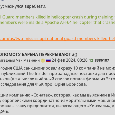
усмехнулся вдребезги.
l Guard members killed in helicopter crash during training 
embers were inside a Apache AH-64 helicopter that crashed
com/us/two-mississippi-national-guard-members-killed-hel
ОПОМОГУ БАРЕНА ПЕРЕКРЫВАЮТ :(((
12
24 фев 2024, 08:28
игадный Чак Мавинни
12
8386187
пост
1
егодня США санкционировали сразу 10 компаний из моих
 публикаций The Insider про западные поставки для про
нков (в т.ч. числе в чёрный список попала фирма из Эсто
асследования для ФБК про Юрия Борисова.
кции компанию «Сонатек», которая, как мы выяснили в И
у европейскими координатно-измерительными машинам
овал – главу предприятия, выпускающего «Кинжалы», у 
очь.