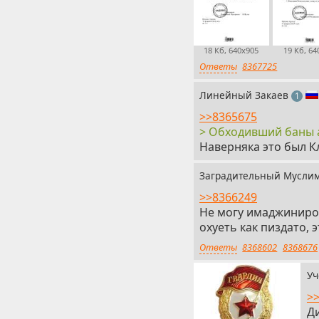
18 Кб, 640x905
19 Кб, 64
Ответы
8367725
Линейный Закаев
пост
1
>>8365675
> Обходивший баны 
Наверняка это был К
Заградительный Мусл
>>8366249
Не могу имаджиниров
охуеть как пиздато, 
Ответы
8368602
8368676
У
>
Д