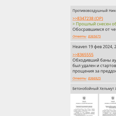
Противовоздушный Ник
>>8347238 (OP)
> Прошлый снесен о
Обосравшимся от чег
Ответы
8365675
3
Heaven
19 фев 2024, 
>>8365555
Обходивший баны аут
был удален и стартов
прощения за преддо
Ответы
8366925
Бетонобойный Хельмут