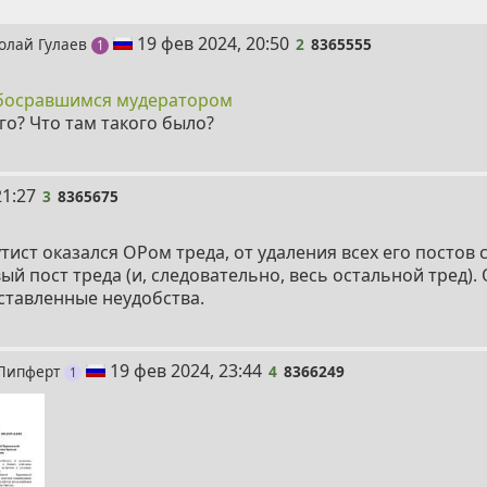
2
19 фев 2024, 20:50
олай Гулаев
2
8365555
пост
1
босравшимся мудератором
о? Что там такого было?
21:27
3
8365675
ист оказался ОРом треда, от удаления всех его постов 
ый пост треда (и, следовательно, весь остальной тред).
ставленные неудобства.
4
19 фев 2024, 23:44
 Липферт
4
8366249
пост
1