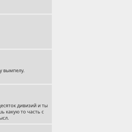
у вымпелу.
десяток дивизий и ты
ь какую то часть с
ысл.