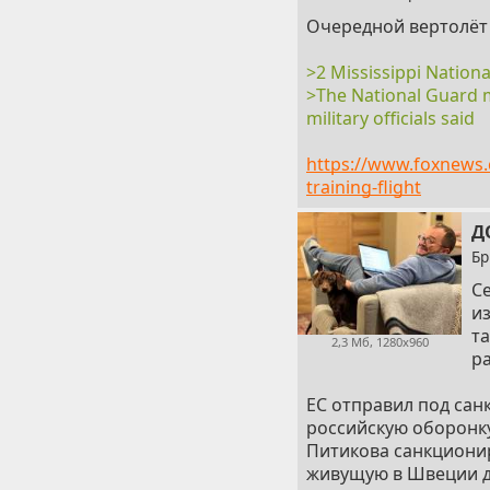
Очередной вертолёт 
>2 Mississippi Nationa
>The National Guard m
military officials said
https://www.foxnews.
training-flight
Д
Бр
С
из
та
2,3 Мб, 1280x960
р
ЕС отправил под сан
российскую оборонк
Питикова санкционир
живущую в Швеции д