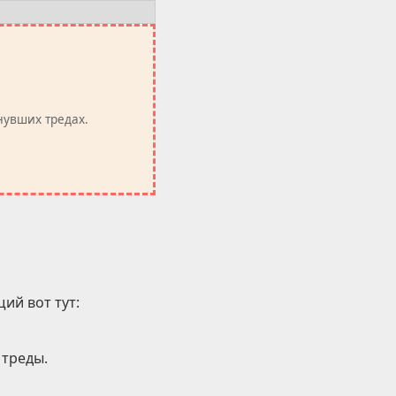
нувших тредах.
ий вот тут:
треды.