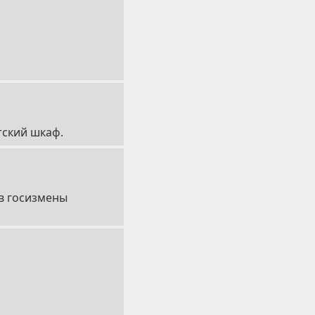
тский шкаф.
ов госизмены