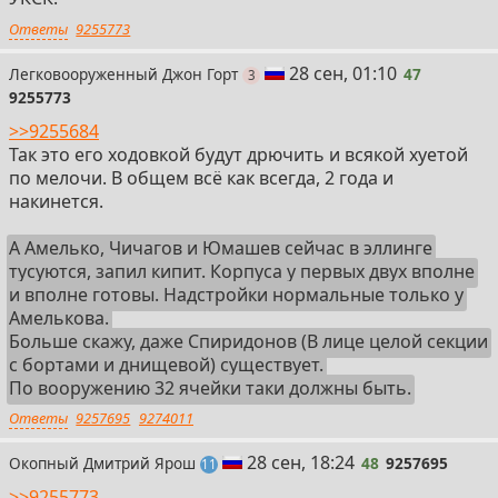
Ответы
9255773
47
28 сен, 01:10
Легковооруженный Джон Горт
47
поста
3
9255773
>>9255684
Так это его ходовкой будут дрючить и всякой хуетой
по мелочи. В общем всё как всегда, 2 года и
накинется.
А Амелько, Чичагов и Юмашев сейчас в эллинге
тусуются, запил кипит. Корпуса у первых двух вполне
и вполне готовы. Надстройки нормальные только у
Амелькова.
Больше скажу, даже Спиридонов (В лице целой секции
с бортами и днищевой) существует.
По вооружению 32 ячейки таки должны быть.
Ответы
9257695
9274011
48
28 сен, 18:24
Окопный Дмитрий Ярош
48
9257695
постов
11
>>9255773