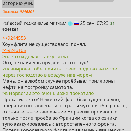
историю учи.
Ответы
9246861
31
25 сен, 07:23
Рейдовый Реджинальд Митчелл
31
пост
1
9246861
>>9244553
Хоумфлита не существовало, понял.
>>9246105
>на что и делал ставку Гитла
Ого, не найдёшь пруфов на этот пук?
>планировал обеспечить превосходство на море
через господство в воздухе над морем
Мань, он в любом случае проёбывал триллионы
нефти на постройку самотопа.
>в Норвегии это очень даже прокатило
Прокатило что? Немецкий флот был пущен на дно,
операция по завоеванию страны чуть не обосралась,
окончательное завоевание Норвегии произошло
только после проёба во Франции когда союзники
тупо эвакуировались с второстепенного фронта.
Потери королевского флота от авиации - два мелких