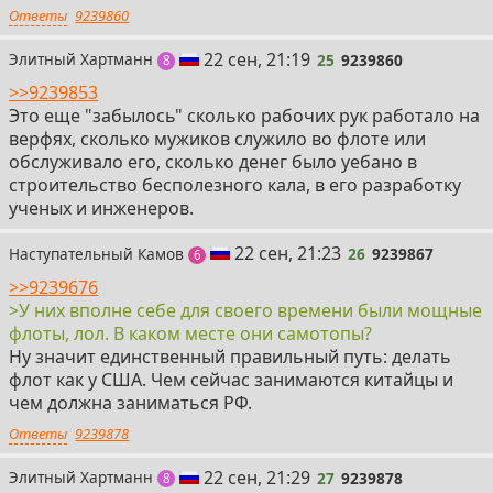
Ответы
9239860
25
22 сен, 21:19
Элитный Хартманн
25
9239860
постов
8
>>9239853
Это еще "забылось" сколько рабочих рук работало на
верфях, сколько мужиков служило во флоте или
обслуживало его, сколько денег было уебано в
строительство бесполезного кала, в его разработку
ученых и инженеров.
26
22 сен, 21:23
Наступательный Камов
26
9239867
постов
6
>>9239676
>У них вполне себе для своего времени были мощные
флоты, лол. В каком месте они самотопы?
Ну значит единственный правильный путь: делать
флот как у США. Чем сейчас занимаются китайцы и
чем должна заниматься РФ.
Ответы
9239878
27
22 сен, 21:29
Элитный Хартманн
27
9239878
постов
8