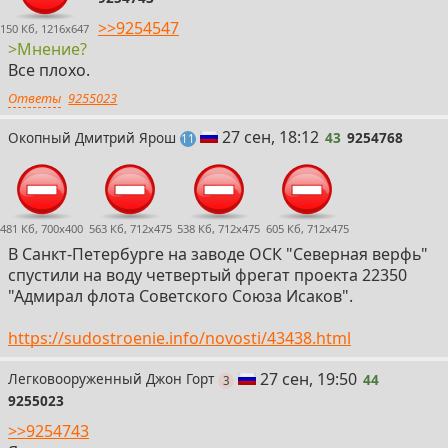
>>9254547
150 Кб, 1216x647
>Мнение?
Все плохо.
Ответы
9255023
43
27 сен, 18:12
Окопный Дмитрий Ярош
43
9254768
постов
11
481 Кб, 700x400
563 Кб, 712x475
538 Кб, 712x475
605 Кб, 712x475
В Санкт-Петербурге на заводе ОСК "Северная верфь"
спустили на воду четвертый фрегат проекта 22350
"Адмирал флота Советского Союза Исаков".
https://sudostroenie.info/novosti/43438.html
44
27 сен, 19:50
Легковооруженный Джон Горт
44
поста
3
9255023
>>9254743