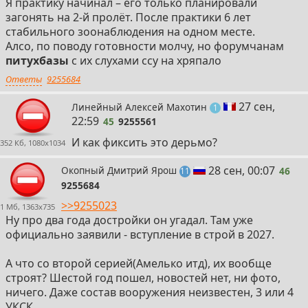
Я практику начинал – его только планировали
загонять на 2-й пролёт. После практики 6 лет
стабильного зоонаблюдения на одном месте.
Алсо, по поводу готовности молчу, но форумчанам
питухбазы
с их слухами ссу на хряпало
Ответы
9255684
45
27 сен,
Линейный Алексей Махотин
пост
1
22:59
45
9255561
И как фиксить это дерьмо?
352 Кб, 1080x1034
46
28 сен, 00:07
Окопный Дмитрий Ярош
46
постов
11
9255684
>>9255023
1 Мб, 1363x735
Ну про два года достройки он угадал. Там уже
официально заявили - вступление в строй в 2027.
А что со второй серией(Амелько итд), их вообще
строят? Шестой год пошел, новостей нет, ни фото,
ничего. Даже состав вооружения неизвестен, 3 или 4
УКСК.