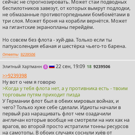
сейчас не спрогнозировать. Может стаи подводных
же современный флот Великобритании в сравнении с
беспилотников завезут, от которых вымрут подлодки,
японским - там емнип денег уходит чуть ли не столько
не обмазанные противоторпедными бомбомётами в
же, а кораблей и людей меньше в пару раз, разве нет?
три слоя. Может броня на корабли вернётся. Может
на гигантские экранопланы перейдём.
Ну серьезно, проще на все деньги потраченные на
лохани запилить побольше ракет, дронов и прочего
Но совсем без флота - хуй-два. Только если ты
говна, разве нет? Ты ракетно-дроновым налетом пару
папуасолендия ебаная и шестёрка чьего-то барена.
авианосных групп выведешь из строя, по стоимости
Ответы
9239506
это будет небось даже меньше чем флот уровня
черноморского или того же турецкого, только что
18
22 сен, 19:09
Элитный Хартманн
18
9239506
постов
8
сделает турецкий флот АУГ США? А залп ракетами и
морскими дронами выпилит её нахуй. Хотя бы
>>9239398
попытается, тогда как флот самотоп за ту же
Ну вот о чем я говорю
стоимость будет или у причала торчать или сразу
>Когда у тебя флота нет, а у противника есть - твоим
будет потоплен.
торговым путям приходит пизда
У Германии флот был в обеих мировых войнах, и
чего? Только хуже себе сделали. Идиоты начали в
первый раз наращивать флот чем озадачили
англичан которые вообще не смотрели на них как на
врагов, во второй просто истратили тонны ресурсов
на самотопы. В обоих случаях соснули хуёв от