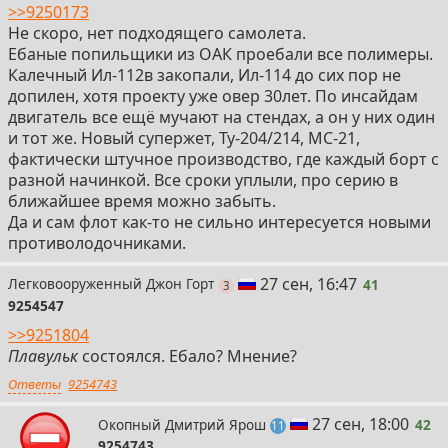
>>9250173
Не скоро, нет подходящего самолета.
Ебаные попильщики из ОАК проебали все полимеры.
Калечный Ил-112в закопали, Ил-114 до сих пор не
допилен, хотя проекту уже овер 30лет. По инсайдам
двигатель все ещё мучают на стендах, а он у них один
и тот же. Новый супержет, Ту-204/214, МС-21,
фактически штучное производство, где каждый борт с
разной начинкой. Все сроки уплыли, про серию в
ближайшее время можно забыть.
Да и сам флот как-то не сильно интересуется новыми
противолодочниками.
41
27 сен, 16:47
Легковооруженный Джон Горт
41
поста
3
9254547
>>9251804
Плавульк
состоялся. Ебало? Мнение?
Ответы
9254743
42
27 сен, 18:00
Окопный Дмитрий Ярош
42
постов
11
9254743