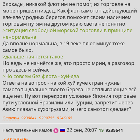
блокады, никакой флот им не помог, их торговле на
море пришёл пиздец. Как флот-самотоп действующий
еле-еле у родных берегов поможет своим наличием
торговым путям на другом краю света непонятно.
>ситуация свободной морской торговли в принципе
ненормальна
Да вполне нормальна, в 19 веке плюс минус тоже
самое было.
>дальше начнётся такое
Но ведь не начнётся же, это просто мрии, а разговор
про здесь и сейчас.
>Но совсем без флота - хуй-два
Ответа на вопрос - на кой хуй куче стран нужны
самотопы дальше своего берега не отплывающие всё
ещё нет. Ну вот перекроет условная Япония торговые
пути условной Бразилии или Турции, запретит через
Азию плавать сухогрузами, и чего самотоп сделает?
Ответы
9239641
9239755
9246105
19
22 сен, 20:07
Наступательный Камов
19
9239641
постов
6
>>9239506