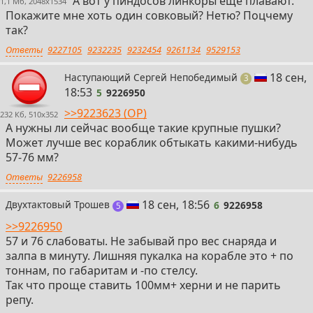
А вот у пиндосов линкоры еще плавают.
1,1 Мб, 2048x1534
Покажите мне хоть один совковый? Нетю? Поцчему
так?
Ответы
9227105
9232235
9232454
9261134
9529153
5
18 сен,
Наступающий Сергей Непобедимый
поста
3
18:53
5
9226950
>>9223623 (OP)
232 Кб, 510x352
А нужны ли сейчас вообще такие крупные пушки?
Может лучше вес кораблик обтыкать какими-нибудь
57-76 мм?
Ответы
9226958
6
18 сен, 18:56
Двухтактовый Трошев
6
9226958
постов
5
>>9226950
57 и 76 слабоваты. Не забывай про вес снаряда и
залпа в минуту. Лишняя пукалка на корабле это + по
тоннам, по габаритам и -по стелсу.
Так что проще ставить 100мм+ херни и не парить
репу.