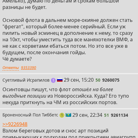
Амелько), думаю по деньгам и срокам большой
разницы не будет.
Основой флота в дальнем море-окияне должен стать
"фрегат", который более-менее серийный. Если уж
пилить новый эсминец в дополнение к нему, то сразу
на 10кт, чтобы уместить туда все маняхотелки ВМФ, а
не как с корветами ебаться потом. Но это все уже в
будущем, после окончания гойды.
Чё думаете?
Ответы
9353390
50
29 сен, 15:20
Суетливый Исрапилов
50
9260075
пост
1
Осинтовцы пишут, что флот
отошёл на более
выгодные позиции
из Новороссийска. Куда? Его тупо
некуда приткнуть на ЧМ из российских портов.
51
29 сен, 22:34
Броненосный Пол Тиббетс
51
9261134
пост
1
>>9226948
Взлом береговых дотов и снос арт позиций
примыкающих к подходам под прикрытием авиагрупп