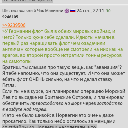
30
24 сен, 22:11
Шестиствольный Чак Мавинни
30
поста
22
9246105
>>9239506
>У Германии флот был в обеих мировых войнах, и
чего? Только хуже себе сделали. Идиоты начали в
первый раз наращивать флот чем озадачили
англичан которые вообще не смотрели на них как на
врагов, во второй просто истратили тонны ресурсов
на самотопы
Братиш, ты слышал про такую вещь, как "аваиация"?
Я тебе напомню, что она существует. И что она может
ебать флот ОЧЕНЬ сильно, на что и делал ставку
Гитла.
Если ты не в курсе, он планировал операцию Морской
Лев по высадке на Британские Острова, и планировал
обеспечить
превосходство на море
через
господство
в воздухе над морем
.
И это не было шизой: в Норвегии это очень даже
прокатило. Как только небо осталось за мемцами
спитфайры до Норвегии недолетали, а то