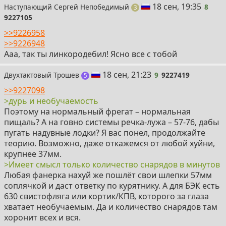
8
18 сен, 19:35
Наступающий Сергей Непобедимый
8
поста
3
9227105
>>9226958
>>9226948
Ааа, так ты линкородебил! Ясно все с тобой
9
18 сен, 21:23
Двухтактовый Трошев
9
9227419
постов
5
>>9227098
>дурь и необучаемость
Поэтому на нормальный фрегат – нормальная
пищаль? А на говно системы речка-лужа – 57-76, дабы
пугать надувные лодки? Я вас понел, продолжайте
теорию. Возможно, даже откажемся от любой хуйни,
крупнее 37мм.
>Имеет смысл только количество снарядов в минутов
Любая фанерка нахуй же пошлёт свои шлепки 57мм
соплячкой и даст ответку по курятнику. А для БЭК есть
630 свистофляга или кортик/КПВ, которого за глаза
хватает необучаемым. Да и количество снарядов там
хоронит всех и вся.