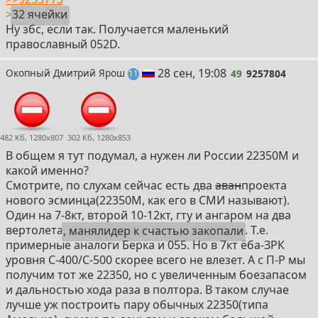
>
32 ячейки
Ну збс, если так. Получается маленький
православный 052D.
49
28 сен, 19:08
Окопный Дмитрий Ярош
49
9257804
постов
11
482 Кб, 1280x807
302 Кб, 1280x853
В общем я тут подумал, а нужен ли России 22350М и
какой именно?
Смотрите, по слухам сейчас есть два
аван
проекта
нового эсминца(22350М, как его в СМИ называют).
Один на 7-8кт, второй 10-12кт, гту и ангаром на два
вертолета
, манялидер к счастью закопали
. Т.е.
примерные аналоги Берка и 055. Но в 7кт ёба-ЗРК
уровня С-400/С-500 скорее всего не влезет. А с П-Р мы
получим тот же 22350, но с увеличенным боезапасом
и дальностью хода раза в полтора. В таком случае
лучше уж построить пару обычных 22350(типа