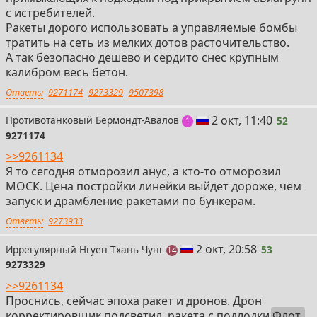
с истребителей.
Ракеты дорого использовать а управляемые бомбы
тратить на сеть из мелких дотов расточительство.
А так безопасно дешево и сердито снес крупным
калибром весь бетон.
Ответы
9271174
9273329
9507398
52
2 окт, 11:40
Противотанковый Бермондт-Авалов
52
пост
1
9271174
>>9261134
Я то сегодня отморозил анус, а кто-то отморозил
МОСК. Цена постройки линейки выйдет дороже, чем
запуск и драмбление ракетами по бункерам.
Ответы
9273933
53
2 окт, 20:58
Иррегулярный Нгуен Тхань Чунг
53
постов
14
9273329
>>9261134
Проснись, сейчас эпоха ракет и дронов. Дрон
корректировщик подсветил, ракета с подлодки
Флот,