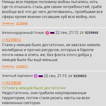
Немцы всю первую половину войны пытались хоть
где-то отыскать сталь для своих потребностей, грабя
вообще всё что до чего дотягивались, проёбывая все
сферы кроме военки сосавшие хуй всю войну, лол.
Ответы
9239848
23
22 сен, 21:12
Железнодорожный Гочкис
23
9239848
поста
3
>>9239812
Стали у немцев было достаточно, не хватало никеля,
молибдена и прочих ресурсов, которых в Европе
почти нема и опять же, без флота этого добра у
немцев было бы ещё меньше
Ответы
9239853
24
22 сен, 21:15
Элитный Хартманн
24
9239853
постов
8
>>9239848
>Стали у немцев было достаточно
Недостаточно, они грабили оккупированные
территории, потом стали резать квоты на всех
невоенных секторах.