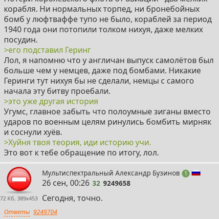
корабля. Ни нормальных торпед, ни бронебойных
бомб у люфтваффе тупо не было, кораблей за период
1940 года они потопили толком нихуя, даже мелких
посудин.
>его подставил Геринг
Лол, я напомню что у англичан выпуск самолётов был
больше чем у немцев, даже под бомбами. Никакие
Геринги тут нихуя бы не сделали, немцы с самого
начала эту битву проебали.
>это уже другая история
Угумс, главное забыть что полоумные зиганы вместо
ударов по военным целям ринулись бомбить мирняк
и соснули хуёв.
>Хуйня твоя теория, иди историю учи.
Это вот к тебе обращение по итогу, лол.
32
Мультиспектральный Александр Бузинов
пост
1
26 сен, 00:26
32
9249658
Сегодня, точно.
72 Кб, 389x453
Ответы
9249704