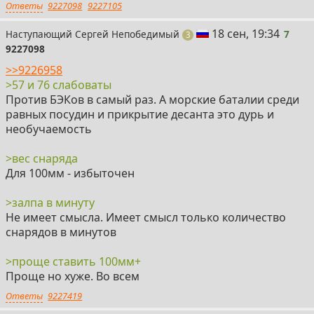
Ответы
9227098
9227105
7
18 сен, 19:34
Наступающий Сергей Непобедимый
7
поста
3
9227098
>>9226958
>57 и 76 слабоваты
Против БЭКов в самый раз. А морские баталии среди
равных посудин и прикрытие десанта это дурь и
необучаемость
>вес снаряда
Для 100мм - избыточен
>залпа в минуту
Не имеет смысла. Имеет смысл только количество
снарядов в минутов
>проще ставить 100мм+
Проще но хуже. Во всем
Ответы
9227419