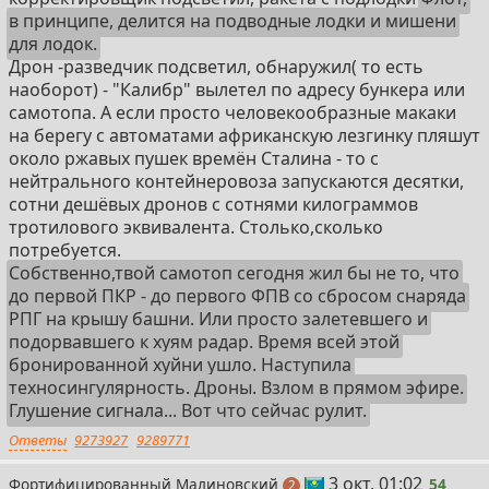
в принципе, делится на подводные лодки и мишени
для лодок.
Дрон -разведчик подсветил, обнаружил( то есть
наоборот) - "Калибр" вылетел по адресу бункера или
самотопа. А если просто человекообразные макаки
на берегу с автоматами африканскую лезгинку пляшут
около ржавых пушек времён Сталина - то с
нейтрального контейнеровоза запускаются десятки,
сотни дешёвых дронов с сотнями килограммов
тротилового эквивалента. Столько,сколько
потребуется.
Собственно,твой самотоп сегодня жил бы не то, что
до первой ПКР - до первого ФПВ со сбросом снаряда
РПГ на крышу башни. Или просто залетевшего и
подорвавшего к хуям радар. Время всей этой
бронированной хуйни ушло. Наступила
техносингулярность. Дроны. Взлом в прямом эфире.
Глушение сигнала... Вот что сейчас рулит.
Ответы
9273927
9289771
54
3 окт, 01:02
Фортифицированный Малиновский
54
поста
2