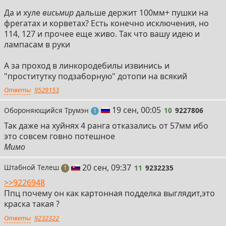
Да и хуле
висьмир
дальше держит 100мм+ пушки на
фрегатах и корветах? Есть конечно исключения, но
114, 127 и прочее еще живо. Так что вашу идею и
лампасам в руки
А за проход в линкородебилы извинись и
"проститутку подзаборную" дотопи на всякий
Ответы
9529153
10
19 сен, 00:05
Обороняющийся Трумэн
10
9227806
пост
1
Так даже на хуйнях 4 ранга отказались от 57мм ибо
это совсем говно потешное
Мимо
11
20 сен, 09:37
Штабной Телеш
11
9232235
пост
1
>>9226948
Ппц почему он как картонная подделка выглядит,это
краска такая ?
Ответы
9232322