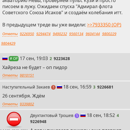
акваторию Невы, проверяем пульс Кузи и просто
писоем в лужу. Ожидаем спуска "Адмирал флота
Советского Союза Исаков" и создаём колебания итт.
В предыдущем треде вы уже видели:
>>7933350 (OP)
Ответы
9226950
9294474
9490232
9560134
9604144
9800229
9804429
2
17 сен, 19:03
2
9223628
# OP
Хайреза не будет – оп пидор
Ответы
9810151
3
18 сен, 16:59
Наступательный Закаев
3
9226681
пост
1
26 сентября. Ждём
Ответы
9339802
4
18 сен, 18:52
Двухтактовый Трошев
4
постов
5
9226948