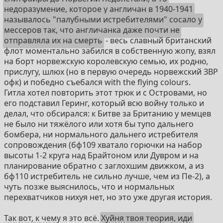
недоразумение, которое у англичан в 1940-1941
называлось "палубными истребителями" сосало у
мессеров так, что англичанка даже почти не
отправляла их на смерть
- весь славный британский
флот моментально забился в собственную жопу, взял
на борт норвежскую королевскую семью, их родню,
прислугу, шлюх (но в первую очередь норвежский ЗВР
офк) и победно съебался with the flying colours.
Гитла хотел повторить этот трюк и с Островами, но
его подставил Геринг, который всю войну только и
делал, что обсирался: к Битве за Британию у мемцев
не было ни тяжёлого или хотя бы тупо дальнего
бомбера, ни нормального дальнего истребителя
сопровождения (бф109 хватало горючки на набор
высоты 1-2 круга над Брайтоном или Дувром и на
планирование обратно с заглохшим движком, а из
бф110 истребитель не сильно лучше, чем из Пе-2), а
чуть позже выяснилось, что и нормальных
перехватчиков нихуя нет, но это уже другая история.
Так вот, к чему я это всё.
Хуйня твоя теория, иди