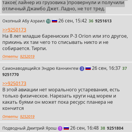
такое( лайнер из грузовика )провернули и получили
отличный Джамбо Джет. Ладно, не тот тред.
36
26 сен, 15:42
Окопный Абу Азраил
36
9251613
постов
10
>>9250173
На 8 лет младше барениских P-3 Orion или это другое,
прикинь их там чего то списывать никто и не
собирается. Тирпи.
Ответы
9252019
37
26 сен, 16:37
Самонаводящийся Эндрю Каннингем
37
поста
3
9251770
>>9250173
В этой авиации нет морального устаревания, есть
только физическое. Нарезать круги над морем и
какать буями он может пока ресурс планера не
кончится
Ответы
9252019
38
26 сен, 16:48
Подводный Дмитрий Ярош
38
9251804
пост
1