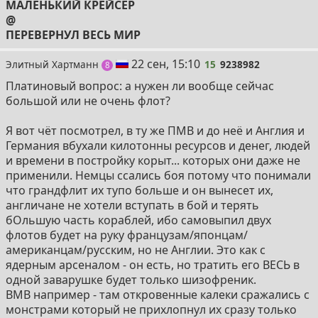
МАЛЕНЬКИЙ КРЕЙСЕР
@
ПЕРЕВЕРНУЛ ВЕСЬ МИР
15
22 сен, 15:10
Элитный Хартманн
15
9238982
постов
8
Платиновый вопрос: а нужен ли вообще сейчас
большой или не очень флот?
Я вот чёт посмотрел, в ту же ПМВ и до неё и Англия и
Германия вбухали килотонны ресурсов и денег, людей
и времени в постройку корыт... которых они даже не
применили. Немцы ссались боя потому что понимали
что грандфлит их тупо больше и он вынесет их,
англичане не хотели вступать в бой и терять
бОльшую часть кораблей, ибо самовыпил двух
флотов будет на руку французам/японцам/
американцам/русским, но не Англии. Это как с
ядерным арсеналом - он есть, но тратить его ВЕСЬ в
одной заварушке будет только шизофреник.
ВМВ например - там откровенные калеки сражались с
монстрами который не прихлопнул их сразу только