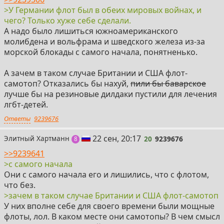
>У Германии флот был в обеих мировых войнах, и
чего? Только хуже себе сделали.
А надо было лишиться южноамериканского
молибдена и вольфрама и шведского железа из-за
морской блокады с самого начала, понятненько.
А зачем в таком случае Британии и США флот-
самотоп? Отказались бы нахуй,
пили бы баварское
лучше бы на резиновые дилдаки пустили для лечения
лгбт-детей.
Ответы
9239676
20
22 сен, 20:17
Элитный Хартманн
20
9239676
постов
8
>>9239641
>с самого начала
Они с самого начала его и лишились, что с флотом,
что без.
>зачем в таком случае Британии и США флот-самотоп
У них вполне себе для своего времени были мощные
флоты, лол. В каком месте они самотопы? В чем смысл