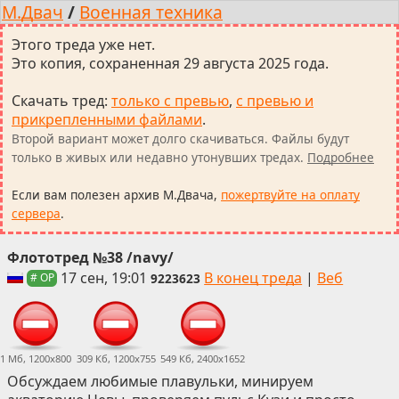
М.Двач
/
Военная техника
Этого треда уже нет.
Это копия, сохраненная 29 августа 2025 года.
Скачать тред
:
только с превью
,
с превью и
прикрепленными файлами
.
Второй вариант может долго скачиваться. Файлы будут
только в живых или недавно утонувших тредах.
Подробнее
Если вам полезен архив М.Двача,
пожертвуйте на оплату
сервера
.
Флототред №38 /navy/
17 сен, 19:01
В конец треда
|
Веб
9223623
# OP
1 Мб, 1200x800
309 Кб, 1200x755
549 Кб, 2400x1652
Обсуждаем любимые плавульки, минируем