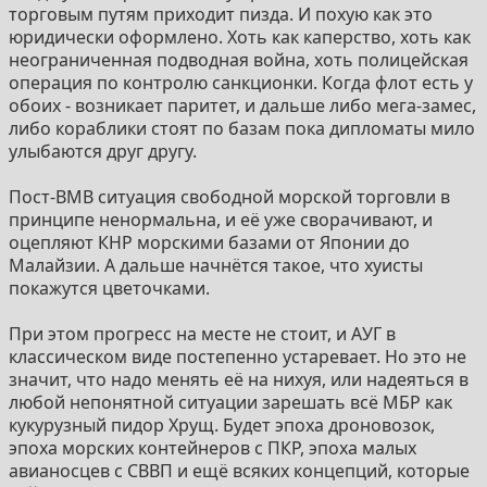
Да даже 19 век, после Трафальгара где были
торговым путям приходит пизда. И похую как это
серьёзные морские сражения и морские гонки
юридически оформлено. Хоть как каперство, хоть как
которые изначально не были обречены? Почти везде
неограниченная подводная война, хоть полицейская
с наполеоновских была сторона которая в пару раз
операция по контролю санкционки. Когда флот есть у
превосходила соперника на море, а догоняющие или
обоих - возникает паритет, и дальше либо мега-замес,
ссались или пытались изъебами и изобретениями
либо кораблики стоят по базам пока дипломаты мило
выбраться из тупика и сосали. ВМВ в этом вопросе
улыбаются друг другу.
вообще показательна - усатый придурок Гитлер
потратил СТОЛЬКО ресурсов что мог бы пару
Пост-ВМВ ситуация свободной морской торговли в
танковых армий склепать из ресурсов въебанных на
принципе ненормальна, и её уже сворачивают, и
флот.
оцепляют КНР морскими базами от Японии до
Малайзии. А дальше начнётся такое, что хуисты
Сейчас вот тоже понятно, есть большой флот США,
покажутся цветочками.
есть большой флот Китая например, у первых флот
это часть глобального ломинирования (или хотя бы
При этом прогресс на месте не стоит, и АУГ в
показывать что доминируют), у Китая - задачи под
классическом виде постепенно устаревает. Но это не
Тайвань да и просто страх возможной блокады,
значит, что надо менять её на нихуя, или надеяться в
перестраховка. Нахуя например гигантский флот
любой непонятной ситуации зарешать всё МБР как
Японии? России? Великобритании? В чем смысл
кукурузный пидор Хрущ. Будет эпоха дроновозок,
флотов стран Латинской Америки? Прост нахуя?
эпоха морских контейнеров с ПКР, эпоха малых
Чтобы было куда деть семейства бар-офицеров с
авианосцев с СВВП и ещё всяких концепций, которые
родословными да пилить на производстве? Вот тот