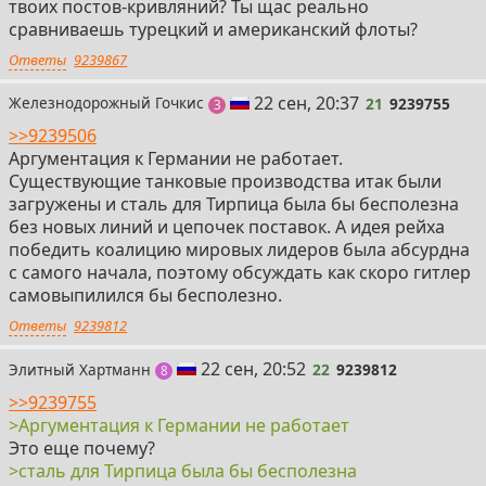
твоих постов-кривляний? Ты щас реально
сравниваешь турецкий и американский флоты?
Ответы
9239867
21
22 сен, 20:37
Железнодорожный Гочкис
21
9239755
поста
3
>>9239506
Аргументация к Германии не работает.
Существующие танковые производства итак были
загружены и сталь для Тирпица была бы бесполезна
без новых линий и цепочек поставок. А идея рейха
победить коалицию мировых лидеров была абсурдна
с самого начала, поэтому обсуждать как скоро гитлер
самовыпилился бы бесполезно.
Ответы
9239812
22
22 сен, 20:52
Элитный Хартманн
22
9239812
постов
8
>>9239755
>Аргументация к Германии не работает
Это еще почему?
>сталь для Тирпица была бы бесполезна