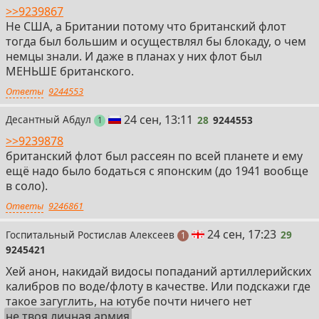
>>9239867
Не США, а Британии потому что британский флот
тогда был большим и осуществлял бы блокаду, о чем
немцы знали. И даже в планах у них флот был
МЕНЬШЕ британского.
Ответы
9244553
28
24 сен, 13:11
Десантный Абдул
28
9244553
пост
1
>>9239878
британский флот был рассеян по всей планете и ему
ещё надо было бодаться с японским (до 1941 вообще
в соло).
Ответы
9246861
29
24 сен, 17:23
Госпитальный Ростислав Алексеев
29
пост
1
9245421
Хей анон, накидай видосы попаданий артиллерийских
калибров по воде/флоту в качестве. Или подскажи где
такое загуглить, на ютубе почти ничего нет
не твоя личная армия