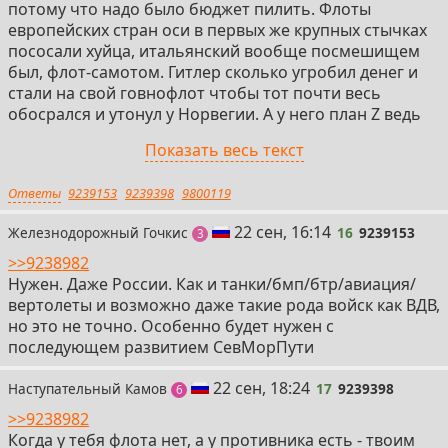
потому что надо было бюджет пилить. Флоты
европейских стран оси в первых же крупных стычках
пососали хуйца, итальянский вообще посмешищем
был, флот-самотом. Гитлер сколько угробил денег и
стали на свой говнофлот чтобы тот почти весь
обосрался и утонул у Норвегии. А у него план Z ведь
был по постройке гигантского флота году эдак к 48, в
Показать весь текст
несколько авианосцев и линкоров. А нахуя? Там этот
флот был всё равно меньше британского, плюс еще
Ответы
9239153
9239398
9800119
американский, оба они в несколько раз минимум
превосходили уже только планируемый немецкий.
16
22 сен, 16:14
Железнодорожный Гочкис
16
9239153
поста
3
Японцы пытались взбрыкнуться, но по факту
обосрались со стратегией и силами - у амеров был
>>9238982
тупо больше флот и больше верфей.
Нужен. Даже России. Как и танки/бмп/бтр/авиация/
вертолеты и возможно даже такие рода войск как ВДВ,
Далее флоты уже не играли никакой роли толком,
но это не точно. Особенно будет нужен с
сомневаюсь что в ходе гипотетической ТМВ ОВД
последующем развитием СевМорПути
НАТО советский флот бы смог хоть как-то адекватно
давать бой флотам НАТО, Японии, Кореи, возможно
17
22 сен, 18:24
Наступательный Камов
17
9239398
постов
6
Китая и так далее.
>>9238982
Когда у тебя флота нет, а у противника есть - твоим