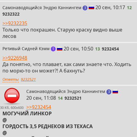
12
20 сен, 10:17
Самонаводящийся Эндрю Каннингем
12
поста
3
9232322
>>9232235
Только что покрашен. Старую краску видно выше
лесов
13
20 сен, 10:50
Ретивый Сидней Кэмм
13
9232454
пост
1
>>9226948
Да понятно, что плавает, как сами знаете что. Ходить
по морю-то он может?! А бахнуть?
Ответы
9232521
14
Самонаводящийся Эндрю Каннингем
поста
3
20 сен, 11:08
14
9232521
>>9232454
30 Кб, 600x600
МОГУЧИЙ ЛИНКОР
@
ГОРДОСТЬ 3,5 РЕДНЕКОВ ИЗ ТЕХАСА
@