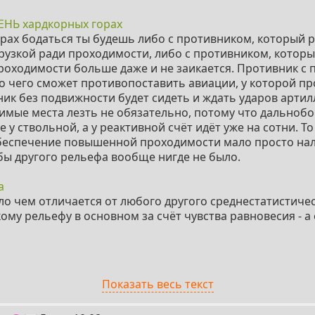
 себе напрашивается вывод, что как-то проще всё же исп
ЕНЬ хардкорных горах
а или же вообще передвигаться без контакта с поверхно
горах бодаться ты будешь либо с противником, который 
ч не остаётся.
рузкой ради проходимости, либо с противником, который
роходимости больше даже и не заикается. Противник с
о чего сможет противопоставить авиации, у которой п
ик без подвижности будет сидеть и ждать ударов артил
мые места лезть не обязательно, потому что дальнобо
 у ствольной, а у реактивной счёт идёт уже на сотни. Т
обеспечение повышенной проходимости мало просто на
бы другого рельефа вообще нигде не было.
а
о чем отличается от любого другого среднестатистичес
кому рельефу в основном за счёт чувства равновесия - 
 мест, куда можно попасть только по отвесным стенам 
Показать весь текст
ие тактической и стратегической ценностью горы - это
рекрасно можно въехать даже просто на достаточно бол