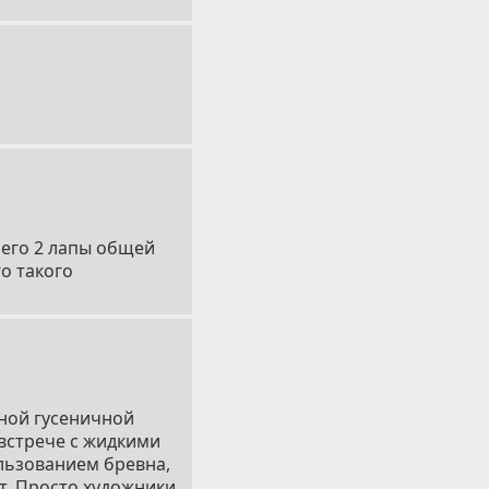
 него 2 лапы общей
го такого
нной гусеничной
 встрече с жидкими
льзованием бревна,
т. Просто художники