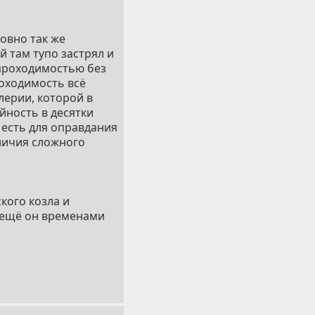
ользовать для таких
стью - а для
ровно так же
 там тупо застрял и
 проходимостью без
роходимость всё
лерии, которой в
йность в десятки
о есть для оправдания
личия сложного
кого козла и
а ещё он временами
и узеньким лазам,
 обычно всякие
ьших колёсах.