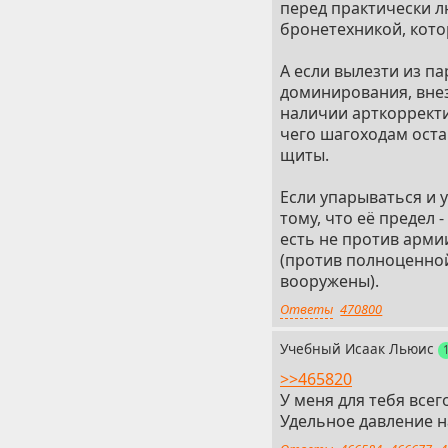
перед практически л
бронетехникой, кото
А если вылезти из 
доминирования, внез
наличии арткоррект
чего шагоходам ост
щиты.
Если упарываться и 
тому, что её предел
есть не против арми
(против полноценной
вооружены).
Ответы
470800
Учебный Исаак Льюис
>>465820
У меня для тебя всег
Удельное давление н