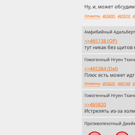
Ну, и, может обсуди
Ответы
465695
465910
4
Амфибийный Адальберт
>>465138 (OP)
тут никак без щитов 
Гомогенный Нгуен Тхан
>>465384 (Del)
Плюс есть может идт
Ответы
465825
466148
4
Гомогенный Нгуен Тхан
>>465820
Истрелять из-за хол
Противопехотный Джей