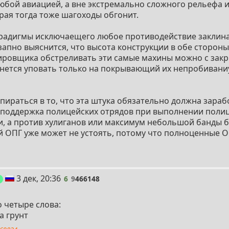
юбой авиацией, а вне экстремально сложного рельефа 
рая тогда тоже шагоходы обгонит.
парадигмы исключаещего любое противодействие заклин
апно выяснится, что высота конструкции в обе стороны 
ировщика обстреливать эти самые махины можно с закр
анется уповать только на покрывающий их непробиван
упираться в то, что эта штука обязательно должна зараб
 - поддержка полицейских отрядов при выполнении полиц
и, а против хулиганов или максимум небольшой банды
 ОПГ уже может не устоять, потому что полноценные 
6
3 дек, 20:36
6
9
466148
пост
1
о четыре слова:
а грунт