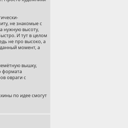
тически-
иту, не знакомые с
а нужную высоту,
быстро. И тут в целом
едь не про высоко, а
 данный момент, а
лемётную вышку,
о формата
ов овраги с
хины по идее смогут
ой тактической
ту максимум может
атрульной, нежели