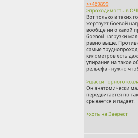
>>469899
И вот тут вот сам по
>проходимость в ОЧ
задач большие колёс
Вот только в таких 
шагоходов тогда зада
жертвует боевой наг
вообще ни о какой п
боевой нагрузки мал
равно выше. Противн
самые труднопроходи
километров есть даже
упирания на такое 
рельефа - нужно что
>шасси горного козл
Он анатомически мал
передвигается по та
срывается и падает.
>хоть на Эверест
Освоенных человеком
единицы, а обладающ
плоскогорья, куда п