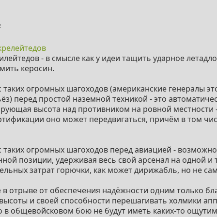
2
крелейтедов
илейтедов - в смысле как у идеи тащить ударное летад
мить керосин.
 таких огромных шагоходов (американские генералы эт
ёз) перед простой наземной техникой - это автоматич
рующая высота над противником на ровной местности -
тификации оно может передвигаться, причём в том чи
 таких огромных шагоходов перед авиацией - возможнос
нной позиции, удерживая весь свой арсенал на одной и
ельных затрат горючки, как может дирижабль, но не сам
 в отрыве от обеспечения надёжности одним только б
 высоты и своей способности перешагивать холмики ап
го в общевойсковом бою не будут иметь каких-то ощут