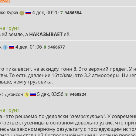
69824
7
4 дек, 00:20
ко Куроэ
7
9
466584
пост
1
на грунт
ьей земле, а
НАКАЗЫВАЕТ
её.
8
4 дек, 01:06
ак
8
9
466677
пост
1
о пика весит, на вскидку, тонн 8. Это верхний предел. У
м. То есть давление 16тс/квм, это 3.2 атмосферы. Ниче
ьше, чем у грузовика.
9
5 дек, 03:56
мс Джонсон
9
9
469824
постов
5
на грунт
да - это решаемо по-дедовски
"снегоступами"
. У совреме
отреться, гусеницы в основном довольно узкие, что при
 весьма закономерному результату с последующим испо
окиданием ставшей бесполезной машины, если не повезё