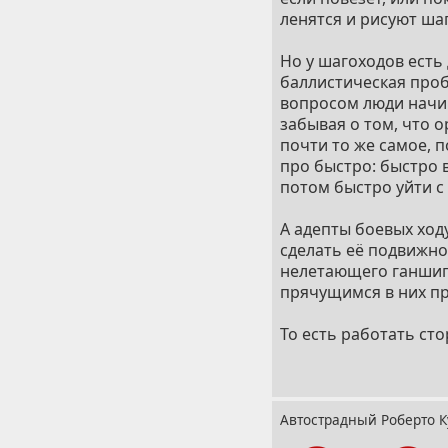
ленятся и рисуют ша
Но у шагоходов есть
баллистическая проб
вопросом люди начин
забывая о том, что о
почти то же самое, п
про быстро: быстро 
потом быстро уйти с
А адепты боевых ход
сделать её подвижно
нелетающего ганшипа
прячущимся в них пр
То есть работать ст
- вот только поддер
ролью - с ролью оп
дотянуть до задач 
ударной.
Автострадный Роберто 