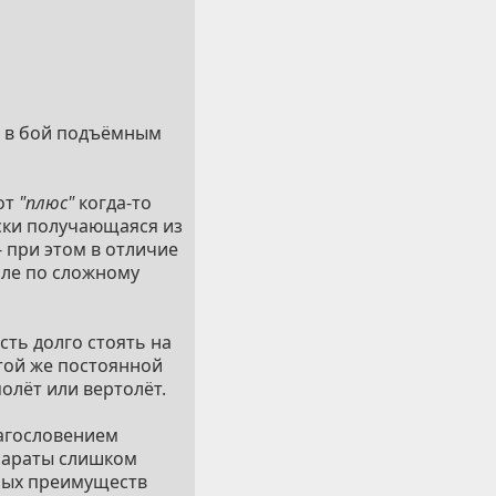
ло в бой подъёмным
от
"плюс"
когда-то
ески получающаяся из
 при этом в отличие
сле по сложному
ть долго стоять на
 той же постоянной
олёт или вертолёт.
лагословением
параты слишком
имых преимуществ