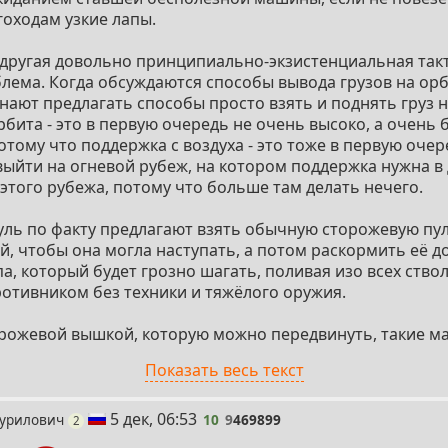
гоходам узкие лапы.
 другая довольно принципиально-экзистенциальная так
лема. Когда обсуждаются способы вывода грузов на орб
ают предлагать способы просто взять и поднять груз н
рбита - это в первую очередь не очень высоко, а очень 
отому что поддержка с воздуха - это тоже в первую очер
выйти на огневой рубеж, на котором поддержка нужна в
 этого рубежа, потому что больше там делать нечего.
уль по факту предлагают взять обычную сторожевую пу
й, чтобы она могла наступать, а потом раскормить её д
, который будет грозно шагать, поливая изо всех ствол
отивником без техники и тяжёлого оружия.
орожевой вышкой, которую можно передвинуть, такие ма
жку
"сверху"
обычно оказывает штуковина с несколько ин
Показать весь текст
еративно перемещающейся авиации. А ходулеход по фак
ниши
"counter-insurgency aircraft"
, то есть машины скорее п
10
5 дек, 06:53
Курилович
10
9
469899
поста
2