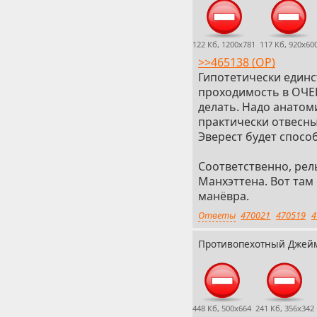
Если пытаться делат
соответствующем уро
контакта с поверхно
122 Кб, 1200x781
117 Кб, 920x60
для наземной техник
>>465138 (OP)
выдаёт только в осо
Гипотетически единс
авиации особо тихох
проходимость в ОЧЕН
скоростей из шагохо
делать. Надо анатом
"переступанием"
тако
практически отвесны
Эверест будет способ
При перешагивании м
часть своего веса - 
Соответственно, рел
переносит опору. То
Манхэттена. Вот там 
уровень, за который
манёвра.
При беге опора отта
Ответы
470021
470519
4
выдать. Центр масс 
Противопехотный Джей
траектории. А дальш
выдерживанием таког
достаточно вертикал
немножко взлетел. П
масс используется в
448 Кб, 500x664
241 Кб, 356x342