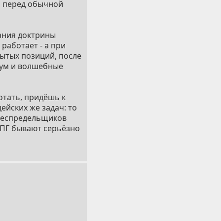
и перед обычной
ания доктрины
работает - а при
ытых позиций, после
иум и волшебные
отать, придёшь к
ейских же задач: то
 беспредельщиков
ОПГ бывают серьёзно