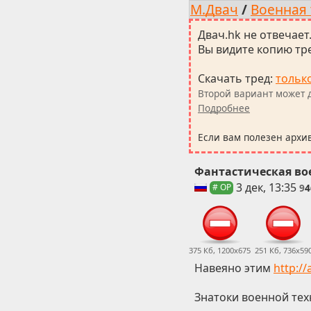
М.Двач
/
Военная 
Двач.hk не отвечает
Вы видите копию тре
Скачать тред
:
тольк
Второй вариант может д
Подробнее
Если вам полезен архи
Фантастическая вое
3 дек, 13:35
9
4
# OP
375 Кб, 1200x675
251 Кб, 736x59
Навеяно этим
http:/
Знатоки военной тех