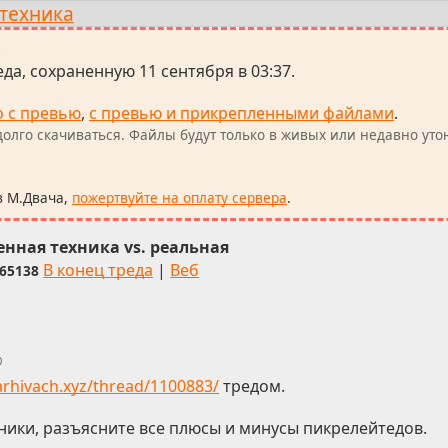
техника
.
да, сохраненную 11 сентября в 03:37.
о с превью
,
с превью и прикрепленными файлами
.
олго скачиваться. Файлы будут только в живых или недавно уто
в М.Двача,
пожертвуйте на оплату сервера
.
нная техника vs. реальная
В конец треда
|
Веб
65138
0
/arhivach.xyz/thread/1100883/
тредом.
ники, разъясните все плюсы и минусы пикрелейтедов.