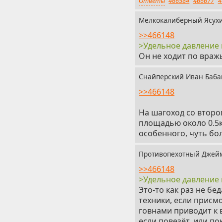
Ответы
466584
466677
4
Мелкокалиберный Ясухи
>>466148
>Удельное давление 
Он не ходит по враж
Снайперский Иван Баб
>>466148
На шагоход со второг
площадью около 0.5кв
особенного, чуть бол
Противопехотный Джей
>>466148
>Удельное давление 
Это-то как раз не бе
техники, если присм
говнами приводит к
если повезёт, или п