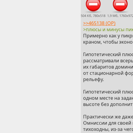
504 Кб, 780x518
1,9 Мб, 1760x97
>>465138 (OP)
>плюсы и минусы пи
Примерно как у пикр
краном, чтобы эконо
Гипотетический плюс
рассматривали всерь
их габаритов домини
от стационарной фор
рельефу.
Гипотетический плюс
одном месте на зада
высоте без дополнит
Практически же даже
Омниссии для своей
тихоходны, из-за че