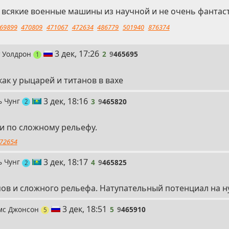
м всякие военные машины из научной и не очень фантас
69899
470809
471067
472634
486779
501940
876374
2
3 дек, 17:26
 Уолдрон
2
9
465695
пост
1
как у рыцарей и титанов в вахе
3
3 дек, 18:16
ь Чунг
3
9
465820
поста
2
и по сложному рельефу.
72654
4
3 дек, 18:17
ь Чунг
4
9
465825
поста
2
мов и сложного рельефа. Натупательный потенциал на н
5
3 дек, 18:51
мс Джонсон
5
9
465910
постов
5