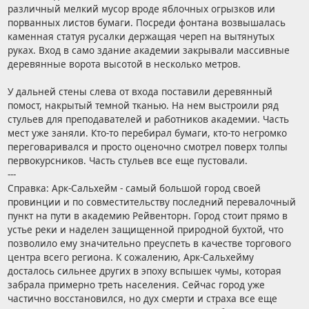
различный мелкий мусор вроде яблочных огрызков или
порванных листов бумаги. Посреди фонтана возвышалась
каменная статуя русалки держащая череп на вытянутых
руках. Вход в само здание академии закрывали массивные
деревянные ворота высотой в несколько метров.
У дальней стены слева от входа поставили деревянный
помост, накрытый темной тканью. На нем выстроили ряд
стульев для преподавателей и работников академии. Часть
мест уже заняли. Кто-то перебирал бумаги, кто-то негромко
переговаривался и просто оценочно смотрел поверх толпы
первокурсников. Часть стульев все еще пустовали.
---
Справка: Арк-Сальхейм - самый большой город своей
провинции и по совместительству последний перевалочный
пункт на пути в академию Рейвенторн. Город стоит прямо в
устье реки и наделен защищенной природной бухтой, что
позволило ему значительно преуспеть в качестве торгового
центра всего региона. К сожалению, Арк-Сальхейму
досталось сильнее других в эпоху вспышек чумы, которая
забрала примерно треть населения. Сейчас город уже
частично восстановился, но дух смерти и страха все еще