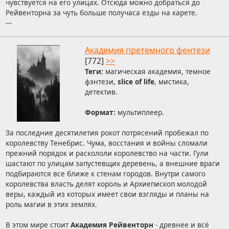
чувствуется на его улицах. Отсюда можно добраться до
Рейвенторна за чуть больше получаса езды на карете.
---
Академия претемного фентези
[772]
>>
Теги:
магическая академия, темное
фэнтези,
slice of life
, мистика,
детектив.
Формат:
мультиплеер.
За последние десятилетия рокот потрясений пробежал по
королевству Тенебрис. Чума, восстания и войны сломали
прежний порядок и раскололи королевство на части. Гули
шастают по улицам запустевщих деревень, а внешние враги
подбираются все ближе к стенам городов. Внутри самого
королевства власть делят король и Архиепископ молодой
веры, каждый из которых имеет свои взгляды и планы на
роль магии в этих землях.
В этом мире стоит
Академия Рейвенторн
- древнее и всё