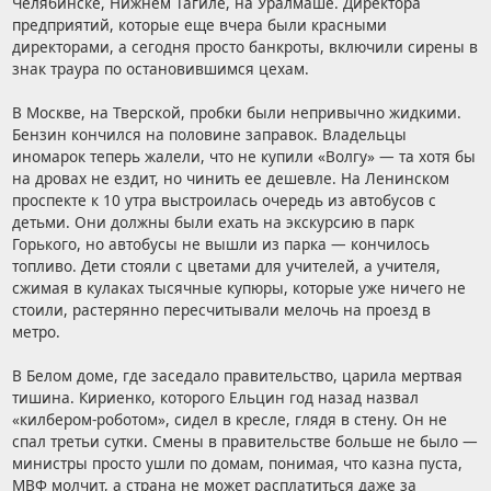
Челябинске, Нижнем Тагиле, на Уралмаше. Директора
предприятий, которые еще вчера были красными
директорами, а сегодня просто банкроты, включили сирены в
знак траура по остановившимся цехам.
В Москве, на Тверской, пробки были непривычно жидкими.
Бензин кончился на половине заправок. Владельцы
иномарок теперь жалели, что не купили «Волгу» — та хотя бы
на дровах не ездит, но чинить ее дешевле. На Ленинском
проспекте к 10 утра выстроилась очередь из автобусов с
детьми. Они должны были ехать на экскурсию в парк
Горького, но автобусы не вышли из парка — кончилось
топливо. Дети стояли с цветами для учителей, а учителя,
сжимая в кулаках тысячные купюры, которые уже ничего не
стоили, растерянно пересчитывали мелочь на проезд в
метро.
В Белом доме, где заседало правительство, царила мертвая
тишина. Кириенко, которого Ельцин год назад назвал
«килбером-роботом», сидел в кресле, глядя в стену. Он не
спал третьи сутки. Смены в правительстве больше не было —
министры просто ушли по домам, понимая, что казна пуста,
МВФ молчит, а страна не может расплатиться даже за