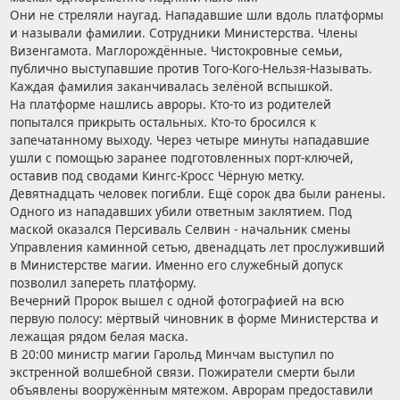
Они не стреляли наугад. Нападавшие шли вдоль платформы
и называли фамилии. Сотрудники Министерства. Члены
Визенгамота. Маглорождённые. Чистокровные семьи,
публично выступавшие против Того-Кого-Нельзя-Называть.
Каждая фамилия заканчивалась зелёной вспышкой.
На платформе нашлись авроры. Кто-то из родителей
попытался прикрыть остальных. Кто-то бросился к
запечатанному выходу. Через четыре минуты нападавшие
ушли с помощью заранее подготовленных порт-ключей,
оставив под сводами Кингс-Кросс Чёрную метку.
Девятнадцать человек погибли. Ещё сорок два были ранены.
Одного из нападавших убили ответным заклятием. Под
маской оказался Персиваль Селвин - начальник смены
Управления каминной сетью, двенадцать лет прослуживший
в Министерстве магии. Именно его служебный допуск
позволил запереть платформу.
Вечерний Пророк вышел с одной фотографией на всю
первую полосу: мёртвый чиновник в форме Министерства и
лежащая рядом белая маска.
В 20:00 министр магии Гарольд Минчам выступил по
экстренной волшебной связи. Пожиратели смерти были
объявлены вооружённым мятежом. Аврорам предоставили