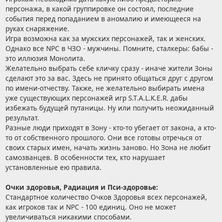
персонажа, в какой группировке он состоял, последние
события перед попаданием в аномалию и имеющееся на
руках снаряжение.
Игра возможна как за мужских персонажей, так и женских.
Однако все NPC в ЧЗО - мужчины. Помните, сталкеры: бабы -
это иллюзия Монолита.
Желательно выбрать себе кличку сразу - иначе жители Зоны
сделают это за вас. Здесь не принято общаться друг с другом
по имени-отчеству. Также, не желательно выбирать имена
уже существующих персонажей игр S.T.A.L.K.E.R. дабы
избежать будущей путаницы. Ну или получить неожиданный
результат.
Разные люди приходят в Зону - кто-то убегает от закона, а кто-
то от собственного прошлого. Они все готовы отречься от
своих старых имен, начать жизнь заново. Но Зона не любит
самозванцев. В особенности тех, кто нарушает
установленные ею правила.
Очки здоровья, Радиация и Пси-здоровье:
Стандартное количество Очков Здоровья всех персонажей,
как игроков так и NPC - 100 единиц. Оно не может
увеличиваться никакими способами.