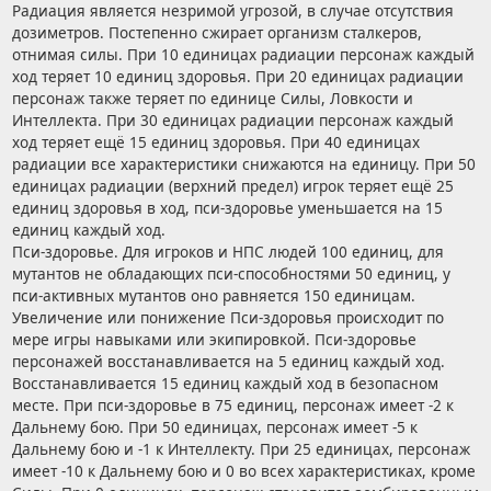
Радиация является незримой угрозой, в случае отсутствия
дозиметров. Постепенно сжирает организм сталкеров,
отнимая силы. При 10 единицах радиации персонаж каждый
ход теряет 10 единиц здоровья. При 20 единицах радиации
персонаж также теряет по единице Силы, Ловкости и
Интеллекта. При 30 единицах радиации персонаж каждый
ход теряет ещё 15 единиц здоровья. При 40 единицах
радиации все характеристики снижаются на единицу. При 50
единицах радиации (верхний предел) игрок теряет ещё 25
единиц здоровья в ход, пси-здоровье уменьшается на 15
единиц каждый ход.
Пси-здоровье. Для игроков и НПС людей 100 единиц, для
мутантов не обладающих пси-способностями 50 единиц, у
пси-активных мутантов оно равняется 150 единицам.
Увеличение или понижение Пси-здоровья происходит по
мере игры навыками или экипировкой. Пси-здоровье
персонажей восстанавливается на 5 единиц каждый ход.
Восстанавливается 15 единиц каждый ход в безопасном
месте. При пси-здоровье в 75 единиц, персонаж имеет -2 к
Дальнему бою. При 50 единицах, персонаж имеет -5 к
Дальнему бою и -1 к Интеллекту. При 25 единицах, персонаж
имеет -10 к Дальнему бою и 0 во всех характеристиках, кроме