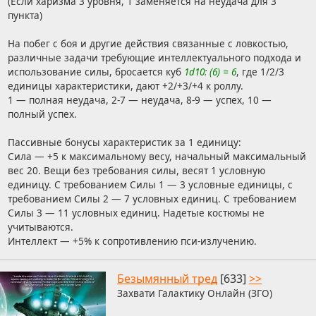
(Если харизма 3 уровня, 1 заменяется на неудача для 3
пункта)
На побег с боя и другие действия связанные с ловкостью,
различные задачи требующие интеллектуального подхода и
использование силы, бросается куб
1d10: (6) = 6
, где 1/2/3
единицы характеристики, дают +2/+3/+4 к роллу.
1 — полная неудача, 2-7 — неудача, 8-9 — успех, 10 —
полный успех.
Пассивные бонусы характеристик за 1 единицу:
Сила — +5 к максимальному весу, начальный максимальный
вес 20. Вещи без требования силы, весят 1 условную
единицу. С требованием Силы 1 — 3 условные единицы, с
требованием Силы 2 — 7 условных единиц. С требованием
Силы 3 — 11 условных единиц. Надетые костюмы не
учитываются.
Интеллект — +5% к сопротивлению пси-излучению.
Безымянный тред
[633]
>>
Захвати Галактику Онлайн (ЗГО)