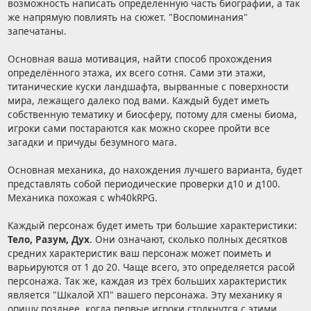
возможность написать определённую часть биографии, а так
же напрямую повлиять на сюжет. "Воспоминания"
запечатаны.
Основная ваша мотивация, найти способ прохождения
определённого этажа, их всего сотня. Сами эти этажи,
титанические куски ландшафта, вырванные с поверхности
мира, лежащего далеко под вами. Каждый будет иметь
собственную тематику и биосферу, потому для смены биома,
игроки сами постараются как можно скорее пройти все
загадки и причуды безумного мага.
Основная механика, до нахождения лучшего варианта, будет
представлять собой периодические проверки д10 и д100.
Механика похожая с wh40kRPG.
Каждый персонаж будет иметь три большие характеристики:
Тело, Разум, Дух
. Они означают, сколько полных десятков
средних характеристик ваш персонаж может поиметь и
варьируются от 1 до 20. Чаще всего, это определяется расой
персонажа. Так же, каждая из трёх больших характеристик
является "Шкалой ХП" вашего персонажа. Эту механику я
опишу позднее, когда первые игроки столкнутся с этими