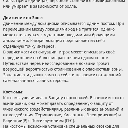
Силы. При 0 единицах, персонаж становится зомбированным
или умирает, в зависимости от ролла.
Движение по Зоне:
Движение между локациями описывается одним постом. При
перемещении между локациями ход не тратится, однако
может столкнуться с мутантами, людьми или бродящими
аномалиями. Каждая локация представляет из себя
отдельную точку интереса.
В зависимости от ситуации, игрок может описывать своё
передвижение на большие расстояния одним постом.
Путешествие через неисследованные локации грозит
возросшей вероятностью столкновения с опасностями зоны.
Зона живёт и дышит сама по себе, и не зависит от желаний
самоназванных главных героев...
Костюмы:
Костюмы увеличивают Защиту персонажей. В зависимости от
экипировки, она может давать определенную защиту от
Физического воздействия[ФВ], различных видов аномалий и
их воздействия [Термические, Кислотные, Электрические] и
Радиации[Р] с Пси-излучением [П-С].
На костюмы возможна установка специальных отсеков для