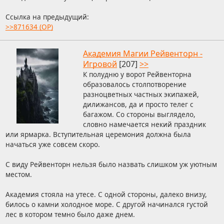
Ссылка на предыдущий:
>>871634 (OP)
Академия Магии Рейвенторн -
Игровой
[207]
>>
К полудню у ворот Рейвенторна
образовалось столпотворение
разноцветных частных экипажей,
дилижансов, да и просто телег с
багажом. Со стороны выглядело,
словно намечается некий праздник
или ярмарка. Вступительная церемония должна была
начаться уже совсем скоро.
С виду Рейвенторн нельзя было назвать слишком уж уютным
местом.
Академия стояла на утесе. С одной стороны, далеко внизу,
билось о камни холодное море. С другой начинался густой
лес в котором темно было даже днем.