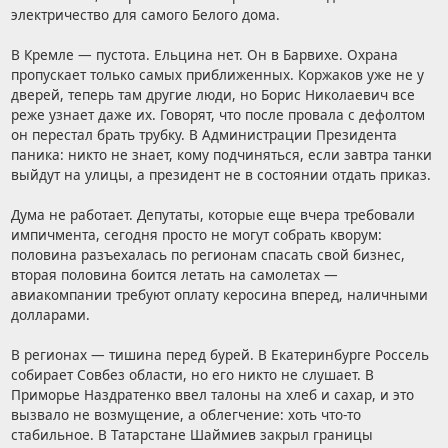
электричество для самого Белого дома.
В Кремле — пустота. Ельцина нет. Он в Барвихе. Охрана
пропускает только самых приближенных. Коржаков уже не у
дверей, теперь там другие люди, но Борис Николаевич все
реже узнает даже их. Говорят, что после провала с дефолтом
он перестал брать трубку. В Администрации Президента
паника: никто не знает, кому подчиняться, если завтра танки
выйдут на улицы, а президент не в состоянии отдать приказ.
Дума не работает. Депутаты, которые еще вчера требовали
импичмента, сегодня просто не могут собрать кворум:
половина разъехалась по регионам спасать свой бизнес,
вторая половина боится летать на самолетах —
авиакомпании требуют оплату керосина вперед, наличными
долларами.
В регионах — тишина перед бурей. В Екатеринбурге Россель
собирает Совбез области, но его никто не слушает. В
Приморье Наздратенко ввел талоны на хлеб и сахар, и это
вызвало не возмущение, а облегчение: хоть что-то
стабильное. В Татарстане Шаймиев закрыл границы