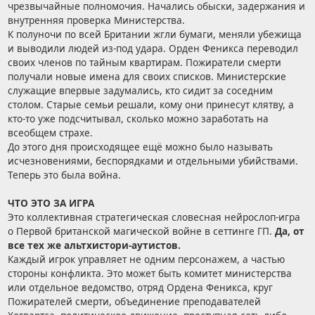
чрезвычайные полномочия. Начались обыски, задержания и
внутренняя проверка Министерства.
К полуночи по всей Британии жгли бумаги, меняли убежища
и выводили людей из-под удара. Орден Феникса переводил
своих членов по тайным квартирам. Пожиратели смерти
получали новые имена для своих списков. Министерские
служащие впервые задумались, кто сидит за соседним
столом. Старые семьи решали, кому они принесут клятву, а
кто-то уже подсчитывал, сколько можно заработать на
всеобщем страхе.
До этого дня происходящее ещё можно было называть
исчезновениями, беспорядками и отдельными убийствами.
Теперь это была война.
ЧТО ЭТО ЗА ИГРА
Это коллективная стратегическая словесная нейрослоп-игра
о Первой британской магической войне в сеттинге ГП.
Да, от
все тех же альтхистори-аутистов.
Каждый игрок управляет не одним персонажем, а частью
стороны конфликта. Это может быть комитет министерства
или отдельное ведомство, отряд Ордена Феникса, круг
Пожирателей смерти, объединение преподавателей