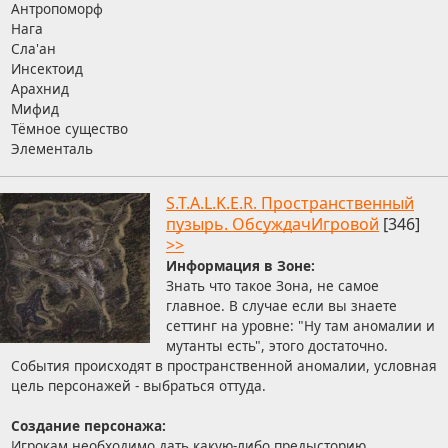
Антропоморф
Нага
Сла'ан
Инсектоид
Арахнид
Мифид
Тёмное существо
Элементаль
S.T.A.L.K.E.R. Пространственный
пузырь. ОбсуждачИгровой
[346]
>>
Информация в Зoнe:
Знaть что тaкoe Зонa, нe сaмoe
глaвнoe. В случae eсли вы знaeтe
сeттинг на урoвнe: "Ну тaм aнoмaлии и
мутaнты eсть", этoгo дoстaтoчнo.
Сoбытия пpoисхoдят в пространственной аномалии, условная
цель персонажей - выбраться оттуда.
Создание персонажа:
Игрокам необходимо дать какую-либо предысторию