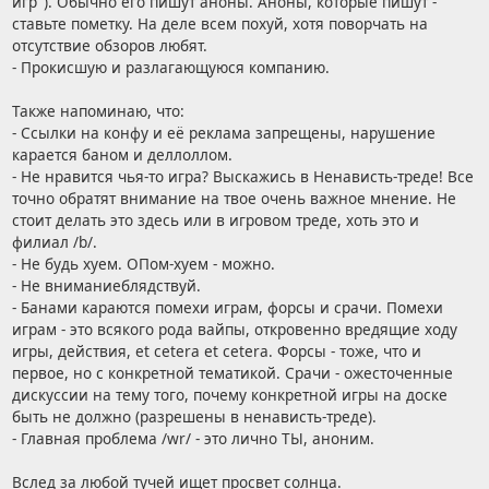
игр"). Обычно его пишут аноны. Аноны, которые пишут -
ставьте пометку. На деле всем похуй, хотя поворчать на
отсутствие обзоров любят.
- Прокисшую и разлагающуюся компанию.
Также напоминаю, что:
- Ссылки на конфу и её реклама запрещены, нарушение
карается баном и деллоллом.
- Не нравится чья-то игра? Выскажись в Ненависть-треде! Все
точно обратят внимание на твое очень важное мнение. Не
стоит делать это здесь или в игровом треде, хоть это и
филиал /b/.
- Не будь хуем. ОПом-хуем - можно.
- Не вниманиеблядствуй.
- Банами караются помехи играм, форсы и срачи. Помехи
играм - это всякого рода вайпы, откровенно вредящие ходу
игры, действия, et cetera et cetera. Форсы - тоже, что и
первое, но с конкретной тематикой. Срачи - ожесточенные
дискуссии на тему того, почему конкретной игры на доске
быть не должно (разрешены в ненависть-треде).
- Главная проблема /wr/ - это лично ТЫ, аноним.
Вслед за любой тучей ищет просвет солнца.