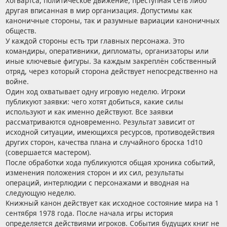
Хогвартса, политическое движение, преступная сеть либо
другая вписанная в мир организация. Допустимы как
каноничные стороны, так и разумные вариации каноничных
обществ.
У каждой стороны есть три главных персонажа. Это
командиры, оперативники, дипломаты, организаторы или
иные ключевые фигуры. За каждым закреплён собственный
отряд, через который сторона действует непосредственно на
войне.
Один ход охватывает одну игровую неделю. Игроки
публикуют заявки: чего хотят добиться, какие силы
используют и как именно действуют. Все заявки
рассматриваются одновременно. Результат зависит от
исходной ситуации, имеющихся ресурсов, противодействия
других сторон, качества плана и случайного броска 1d10
(совершается мастером).
После обработки хода публикуются общая хроника событий,
изменения положения сторон и их сил, результаты
операций, интерлюдии с персонажами и вводная на
следующую неделю.
Книжный канон действует как исходное состояние мира на 1
сентября 1978 года. После начала игры история
определяется действиями игроков. События будущих книг не