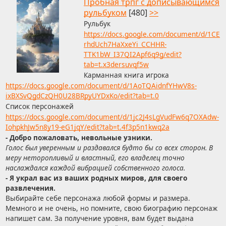
Пробная трпг с дописывающимся
рульбуком
[480]
>>
Рульбук
https://docs.google.com/document/d/1CE
rhdUch7HaXxeYi_CCHHR-
TTK1bW_I37QI2Apf6q9g/edit?
tab=t.x3dersuvqf5w
Карманная книга игрока
https://docs.google.com/document/d/1AoTQAidnfYHwV8s-
ixBXSvQgdCzQH0U28BRpyUYDxKo/edit?tab=t.0
Список персонажей
https://docs.google.com/document/d/1jc2J4sLgVudFw6q7OXAdw-
IohpkhJw5n8y19-eG1jqY/edit?tab=t.4f3p5n1kwq2a
- Добро пожаловать, невольные узники.
Голос был уверенным и раздавался будто бы со всех сторон. В
меру неторопливый и властный, его владелец точно
наслаждался каждой вибрацией собственного голоса.
- Я украл вас из ваших родных миров, для своего
развлечения.
Выбирайте себе персонажа любой формы и размера.
Мемного и не очень, но помните, свою биографию персонаж
напишет сам. За получение уровня, вам будет выдана