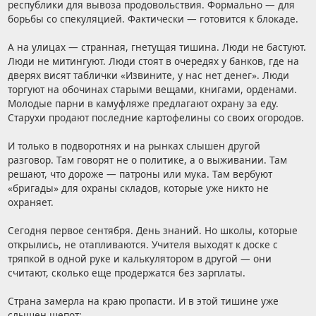
республики для вывоза продовольствия. Формально — для
борьбы со спекуляцией. Фактически — готовится к блокаде.
А на улицах — странная, гнетущая тишина. Люди не бастуют.
Люди не митингуют. Люди стоят в очередях у банков, где на
дверях висят таблички «Извините, у нас нет денег». Люди
торгуют на обочинах старыми вещами, книгами, орденами.
Молодые парни в камуфляже предлагают охрану за еду.
Старухи продают последние картофелины со своих огородов.
И только в подворотнях и на рынках слышен другой
разговор. Там говорят не о политике, а о выживании. Там
решают, что дороже — патроны или мука. Там вербуют
«бригады» для охраны складов, которые уже никто не
охраняет.
Сегодня первое сентября. День знаний. Но школы, которые
открылись, не отапливаются. Учителя выходят к доске с
тряпкой в одной руке и калькулятором в другой — они
считают, сколько еще продержатся без зарплаты.
Страна замерла на краю пропасти. И в этой тишине уже
слышен шепот: