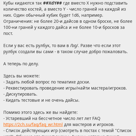
Кубы кидаются так
##XdY##
где вместо X нужно подставить
количество костей, а вместо Y - число граней на каждой из
них. Один обычный кубик будет 1d6, например.
Ограничения: не более 20-и дайсов в одном броске, не более
100-ни граней у каждого дайса и не более 10-и бросков за
пост.
Если у вас есть рулбук, то вам в /bg/. Разве что если этот
рулбук создали вы сами - в таком случае добро пожаловать.
А теперь по делу.
Здесь вы можете:
- Задать любой вопрос по тематике доски.
- Реквестировать проведение игры/найти мастера/игроков.
- Дискутировать.
- Кидать тестовые и не очень дайсы.
Помимо этого здесь же вы найдете:
- Устаревший на бессчетное число лет лет FAQ
https://2ch.su/faq/faq_wr.html
для мастеров и игроков.
- Список действующих игр (смотреть в постах с темой "Список