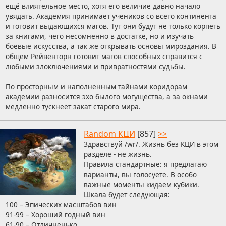
ещё влиятельное место, хотя его величие давно начало
увядать. Академия принимает учеников со всего континента
и готовит выдающихся магов. Тут они будут не только корпеть
за книгами, чего несомненно в достатке, но и изучать
боевые искусства, а так же открывать основы мироздания. В
общем Рейвенторн готовит магов способных справится с
любыми злоключениями и привратностями судьбы.
По просторным и наполненным тайнами коридорам
академии разносится эхо былого могущества, а за окнами
медленно тускнеет закат старого мира.
Random КЦИ
[857]
>>
Здравствуй /wr/. Жизнь без КЦИ в этом
разделе - не жизнь.
Правила стандартные: я предлагаю
варианты, вы голосуете. В особо
важные моменты кидаем кубики.
Шкала будет следующая:
100 – Эпических масштабов вин
91-99 – Хороший годный вин
61-90 – Отличненько