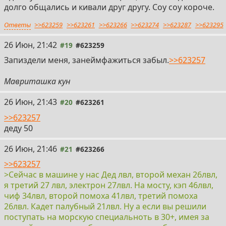
долго общались и кивали друг другу. Соу соу короче.
Ответы
>>623259
>>623261
>>623266
>>623274
>>623287
>>623295
26 Июн, 21:42
#19
#623259
Запиздели меня, занеймфажиться забыл.
>>623257
Мавриташка кун
26 Июн, 21:43
#20
#623261
>>623257
деду 50
26 Июн, 21:46
#21
#623266
>>623257
>Сейчас в машине у нас Дед лвл, второй механ 26лвл,
я третий 27 лвл, электрон 27лвл. На мосту, кэп 46лвл,
чиф 34лвл, второй помоха 41лвл, третий помоха
26лвл. Кадет палубный 21лвл. Ну а если вы решили
поступать на морскую специальноть в 30+, имея за