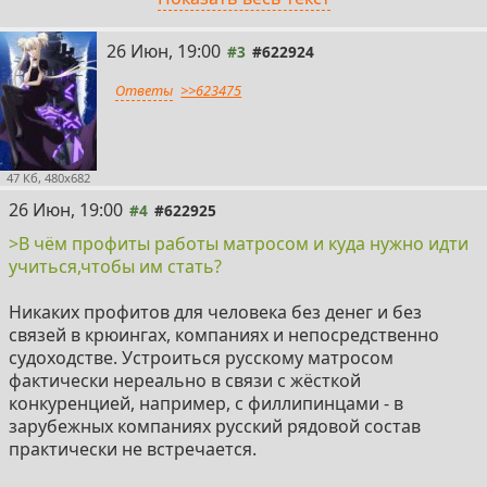
которых пришли к выводу, что после ВУЗа берут
охотнее.
26 Июн, 19:00
>Ты отслужил в армии/флоте/ВВС?
#3
#622924
а) а как иначе меня возьмут на торговый флот?
Ответы
>>623475
б) хикки не служат/купил военник
правильный ответ: б)
У моряков своя медкомиссия, пройдешь и все ок.
Требования медкомиссии подскажет гугл или этот
47 Кб, 480x682
тред
26 Июн, 19:00
>У меня уже есть образвание по специальности ХХХ
#4
#622925
это пойдет?
>В чём профиты работы матросом и куда нужно идти
а) конечно, если ты учился на электромонтера то все
учиться,чтобы им стать?
тоже самое и в море
б) нет, нужно специальное образование, поступать и
Никаких профитов для человека без денег и без
учится придется на тех же условиях что и бывшие
связей в крюингах, компаниях и непосредственно
школьники
судоходстве. Устроиться русскому матросом
правильный ответ: б)
фактически нереально в связи с жёсткой
Определяющим будет не диплом ВУЗа, а рабочий
конкуренцией, например, с филлипинцами - в
диплом, отдельная бумажка которую выдают в
зарубежных компаниях русский рядовой состав
капитании порта. Что это и как это сделать тема
практически не встречается.
долгая, нет сил это тут сейчас писать.
>Мне уже 100500 лет я вам еще пригожусь?