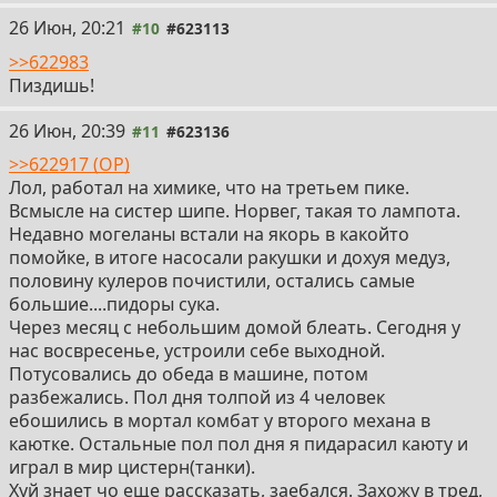
26 Июн, 20:21
#10
#623113
>>622983
Пиздишь!
26 Июн, 20:39
#11
#623136
>>622917 (OP)
Лол, работал на химике, что на третьем пике.
Всмысле на систер шипе. Норвег, такая то лампота.
Недавно могеланы встали на якорь в какойто
помойке, в итоге насосали ракушки и дохуя медуз,
половину кулеров почистили, остались самые
большие....пидоры сука.
Через месяц с небольшим домой блеать. Сегодня у
нас восвресенье, устроили себе выходной.
Потусовались до обеда в машине, потом
разбежались. Пол дня толпой из 4 человек
ебошились в мортал комбат у второго механа в
каютке. Остальные пол пол дня я пидарасил каюту и
играл в мир цистерн(танки).
Хуй знает чо еще рассказать, заебался. Захожу в тред,