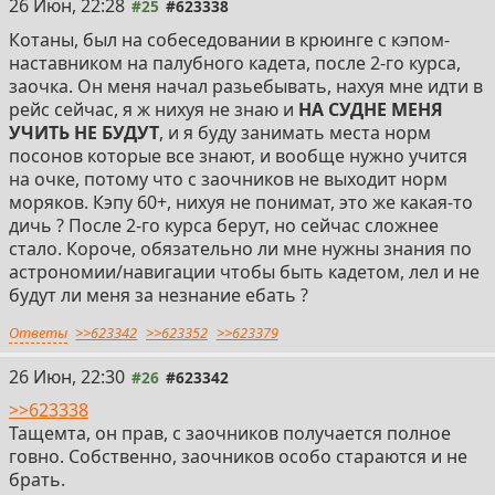
26 Июн, 22:28
#25
#623338
Котаны, был на собеседовании в крюинге с кэпом-
наставником на палубного кадета, после 2-го курса,
заочка. Он меня начал разьебывать, нахуя мне идти в
рейс сейчас, я ж нихуя не знаю и
НА СУДНЕ МЕНЯ
УЧИТЬ НЕ БУДУТ
, и я буду занимать места норм
посонов которые все знают, и вообще нужно учится
на очке, потому что с заочников не выходит норм
моряков. Кэпу 60+, нихуя не понимат, это же какая-то
дичь ? После 2-го курса берут, но сейчас сложнее
стало. Короче, обязательно ли мне нужны знания по
астрономии/навигации чтобы быть кадетом, лел и не
будут ли меня за незнание ебать ?
Ответы
>>623342
>>623352
>>623379
26 Июн, 22:30
#26
#623342
>>623338
Тащемта, он прав, с заочников получается полное
говно. Собственно, заочников особо стараются и не
брать.