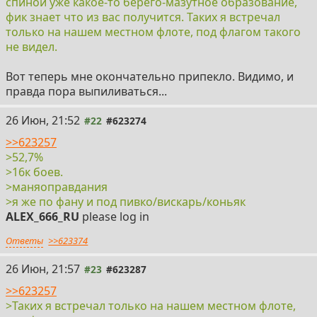
спиной уже какое-то берего-мазутное образование,
фик знает что из вас получится. Таких я встречал
только на нашем местном флоте, под флагом такого
не видел.
Вот теперь мне окончательно припекло. Видимо, и
правда пора выпиливаться...
26 Июн, 21:52
#22
#623274
>>623257
>52,7%
>16к боев.
>маняоправдания
>я же по фану и под пивко/вискарь/коньяк
ALEX_666_RU
please log in
Ответы
>>623374
26 Июн, 21:57
#23
#623287
>>623257
>Таких я встречал только на нашем местном флоте,