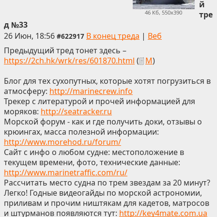
й
46 Кб, 550x390
тре
д №33
26 Июн, 18:56
В конец треда
|
Веб
#622917
Предыдущий тред тонет здесь –
https://2ch.hk/wrk/res/601870.html
(
М
)
Блог для тех сухопутных, которые хотят погрузиться в
атмосферу:
http://marinecrew.info
Трекер с литературой и прочей информацией для
моряков:
http://seatracker.ru
Морской форум - как и где получить доки, отзывы о
крюингах, масса полезной информации:
http://www.morehod.ru/forum/
Сайт с инфо о любом судне: местоположение в
текущем времени, фото, технические данные:
http://www.marinetraffic.com/ru/
Рассчитать место судна по трем звездам за 20 минут?
Легко! Годные видеогайды по морской астрономии,
приливам и прочим ништякам для кадетов, матросов
и штурманов появляются тут:
http://key4mate.com.ua