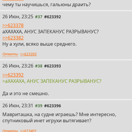
чему ты научишься, гальюны драить?
26 Июн, 23:25
#37
#623392
>>623378
аХАХАХА, АНУС ЗАПЕКАНУС РАЗРЫВАНУС?
>>623382
Ну а хули, всяко выше среднего.
Ответы
>>623393
26 Июн, 23:26
#38
#623393
>>623392
>аХАХАХА, АНУС ЗАПЕКАНУС РАЗРЫВАНУС?
Да и это не смешно.
26 Июн, 23:31
#39
#623396
Мавриташка, на судне играешь? Мне интересно,
спутниковый инет игрухи вытягивает?
Ответы
>>623401