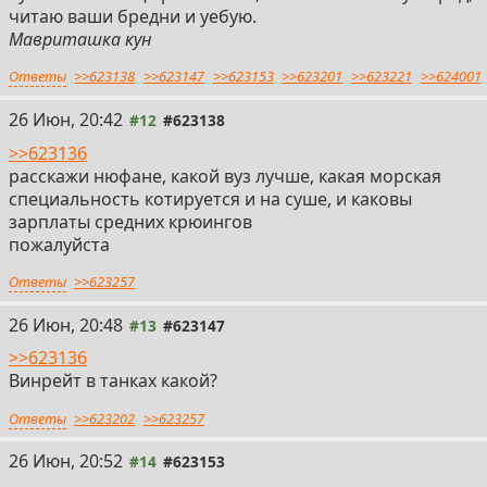
читаю ваши бредни и уебую.
Мавриташка кун
Ответы
>>623138
>>623147
>>623153
>>623201
>>623221
>>624001
26 Июн, 20:42
#12
#623138
>>623136
расскажи нюфане, какой вуз лучше, какая морская
специальность котируется и на суше, и каковы
зарплаты средних крюингов
пожалуйста
Ответы
>>623257
26 Июн, 20:48
#13
#623147
>>623136
Винрейт в танках какой?
Ответы
>>623202
>>623257
26 Июн, 20:52
#14
#623153