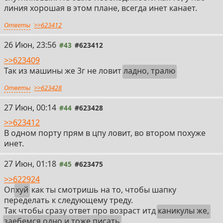
линия хорошая в этом плане, всегда инет канает.
Ответы
>>623412
26 Июн, 23:56
#43
#623412
>>623409
Так из машины же 3г не ловит
ладно, тралю
Ответы
>>623428
27 Июн, 00:14
#44
#623428
>>623412
В одном порту прям в цпу ловит, во втором похуже
инет.
27 Июн, 01:18
#45
#623475
>>622924
Оп
хуй
как ты смотришь на то, чтобы шапку
переделать к следующему треду.
Так чтобы сразу ответ про возраст итд
каникулы же,
заебемся одно и тоже писать