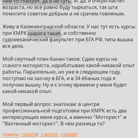
чём-то говорит, да и не суть
. И, да, я очкую насчёт
возраста, но всё равно буду тыркаться, так шта
помогите советом добрым а не срачем говняным.
Живу в Калининградской области. У нас тут есть курсы
при КМРК
шарага такая
, и собственно
судомеханический факультет при БГА РФ, типа вышка
все дела.
Мой смутный план-банан таков. Сдаю курсы на
ссаного моториста, нарабатываю какой-никакой опыт
работы. Параллельно, но уже в следующем году,
поступаю на заочку в БГА, и в 34 ёбаных года я
получаю вышку. Ну и к этому времени у меня будет
какой-никакой опыт.
Мой первый вопрос знатокам: в центре
профессиональной подготовки при КМРК есть два
интересующих меня курса, а именно "Моторист" и
"Вахтенный моторист". В чём разница то?
Ответы
>>623729
>>623753
>>623957