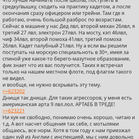
что лучше начинать после школы, поступить в
средку/вышку, сходить на практику кадетом, а после
окончания сразу офицером или трейни. Там где я
работаю, очень большой разброс по возрастам.
Сейчас в машине у нас Дед лвл, второй механ 26лвл, я
третий 27 лвл, электрон 27лвл. На мосту, кэп 46лвл,
чиф 34лвл, второй помоха 41лвл, третий помоха
26лвл. Кадет палубный 21лвл. Ну а если вы решили
поступать на морскую специальноть в 30+, имея за
спиной уже какое-то берего-мазутное образование,
фик знает что из вас получится. Таких я встречал
только на нашем местном флоте, под флагом такого
не видел.
и вообще, не нужно вскрывать эту тему.
>>623202
Днище так днище. Для таких агрессоров, у меня есть
американская арта 9 лвл.лол. АРТАЕБ В ТРЕДЕ!
>>623221
Ни хуя не свободно, понимаю очень хорошо, читаю и
т.д. А вот насчет общения так себе, с мотылями
общаюсь, все норм. Хотя в том году к нам приезжал
один хуй из Англии с инспекцией, мы с ним довольно