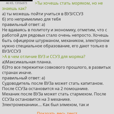
>Ты хочешь стать моряком, но не
46 Кб, 1310x873
знаешь как?
а) ты можешь пойти учиться в ВУЗ/ССУЗ
б) это непримелимо для тебя
правильный ответ: а)
Не вдаваясь в политоту и экономику, отметим, что с
работой для рядовых стало очень непросто. Хочешь
быть офицером штурманом, механиком, электроном
нужно специальное образование, его дают только в
ВУЗ/ССУЗ
>А в чем отличие ВУЗ и ССУЗ для моряка?
а)Максимальная планка.
б)Это все пережитки совкового прошлого, в развитых
странах иначе.
правильный ответ: а)
Судоводитель после ВУЗа может стать капитаном.
После ССУЗа остановится на 2 помошнике.
Механик после ВУЗа может стать стармехом. После
ССУЗа остановится на 3 механике.
Электромеханики.... Как был элмехом, так и
останешься. На мореходе была серия тредов, в
Показать весь текст