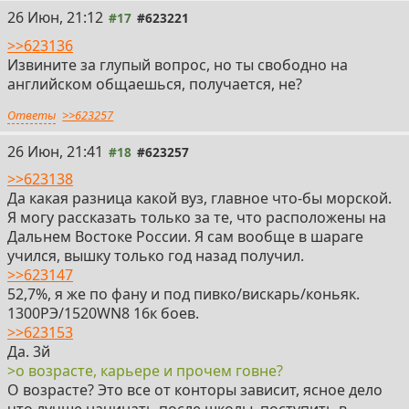
26 Июн, 21:12
#17
#623221
>>623136
Извините за глупый вопрос, но ты свободно на
английском общаешься, получается, не?
Ответы
>>623257
26 Июн, 21:41
#18
#623257
>>623138
Да какая разница какой вуз, главное что-бы морской.
Я могу рассказать только за те, что расположены на
Дальнем Востоке России. Я сам вообще в шараге
учился, вышку только год назад получил.
>>623147
52,7%, я же по фану и под пивко/вискарь/коньяк.
1300РЭ/1520WN8 16к боев.
>>623153
Да. 3й
>о возрасте, карьере и прочем говне?
О возрасте? Это все от конторы зависит, ясное дело