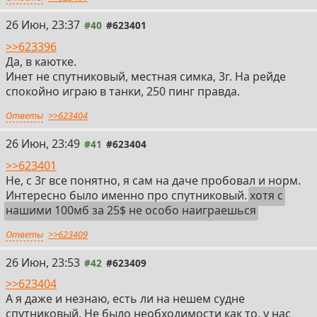
26 Июн, 23:37
#40
#623401
>>623396
Да, в каютке.
Инет не спутниковый, местная симка, 3г. На рейде
спокойно играю в танки, 250 пинг правда.
Ответы
>>623404
26 Июн, 23:49
#41
#623404
>>623401
Не, с 3г все понятно, я сам на даче пробовал и норм.
Интересно было именно про спутниковый.
хотя с
нашими 100мб за 25$ не особо наиграешься
Ответы
>>623409
26 Июн, 23:53
#42
#623409
>>623404
А я даже и незнаю, есть ли на нешем судне
спутниковый. Не было необходимости как то, у нас