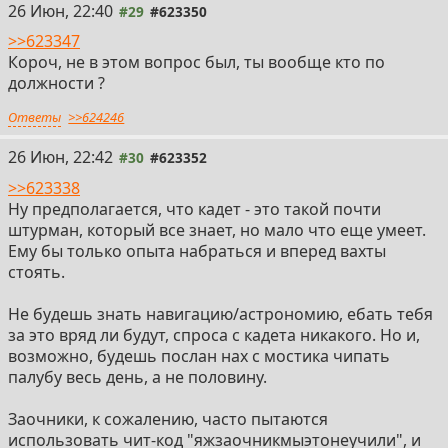
26 Июн, 22:40
#29
#623350
>>623347
Короч, не в этом вопрос был, ты вообще кто по
должности ?
Ответы
>>624246
26 Июн, 22:42
#30
#623352
>>623338
Ну предполагается, что кадет - это такой почти
штурман, который все знает, но мало что еще умеет.
Ему бы только опыта набраться и вперед вахты
стоять.
Не будешь знать навигацию/астрономию, ебать тебя
за это вряд ли будут, спроса с кадета никакого. Но и,
возможно, будешь послан нах с мостика чипать
палубу весь день, а не половину.
Заочники, к сожалению, часто пытаются
использовать чит-код "яжзаочникмыэтонеучили", и