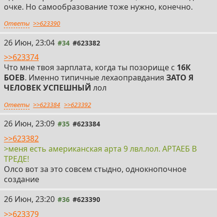
очке. Но самообразование тоже нужно, конечно.
Ответы
>>623390
26 Июн, 23:04
#34
#623382
>>623374
Что мне твоя зарплата, когда ты позорище с
16К
БОЕВ
. Именно типичные лехаоправдания
ЗАТО Я
ЧЕЛОВЕК УСПЕШНЫЙ
лол
Ответы
>>623384
>>623392
26 Июн, 23:09
#35
#623384
>>623382
>меня есть американская арта 9 лвл.лол. АРТАЕБ В
ТРЕДЕ!
Олсо вот за это совсем стыдно, однокнопочное
создание
26 Июн, 23:20
#36
#623390
>>623379