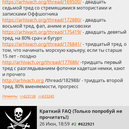
https://arhivach.org/thread/169500/
- двадцать
седьмой тред со стремящимися мотористами и
записками Оффшогника
https://arhivach.org/thread/172880/
- двадцать
восьмой тред, фап, аниме и рисовозки
https://arhivach.org/thread/175419/
- двадцать девятый
тред, на 80% срач и бугурт
https://arhivach.org/thread/176841/
- тридцатый тред, о
том, что начинать морскую карьеру, если ты старше
15 лет - поздно
http://arhivach.org/thread/177686/
-тридцать первый
тред с разглядыванием фоточки кадетши немки, кают
и прочего
http://arhivach.org
/thread/182988/ - тридцать второй
тред, 80% вменяемости, прогресс
Ответы
>>623136
>>633245
Краткий FAQ (Только попробуй не
прочитать!)
26 Июн, 18:59
#2
#622921