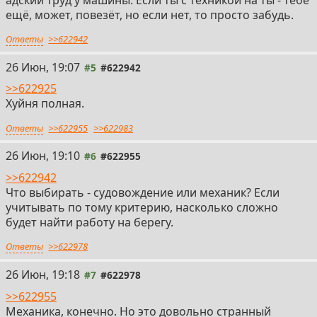
моториста): В самой работе мало чего приятного,
ещё, может, повезёт, но если нет, то просто забудь.
зачастую с людьми не высокого интеллекта (мат
через каждое слово, не довольные жизнью совки,
Ответы
>>622942
прочий скам, который ежедневно напивается после
26 Июн, 19:07
работы и тебя за собой зовет). Мытье/покраска/
#5
#622942
швартовка/зачистка - это все твое, родное, ну и все в
>>622925
духе принеси-подай.
Хуйня полная.
Шанс найти что-то годное самому крайне мал, так что
Антош, не будем кормить тебя ложными надеждами,
Ответы
>>622955
>>622983
особенно если ты любишь поныть и пожаловаться
26 Июн, 19:10
все любят, вместо того, чтоб решать проблемы,
#6
#622955
которые катятся на тебя снежным комом.
>>622942
Что выбирать - судовождение или механик? Если
учитывать по тому критерию, насколько сложно
будет найти работу на берегу.
Ответы
>>622978
26 Июн, 19:18
#7
#622978
>>622955
Механика, конечно. Но это довольно странный