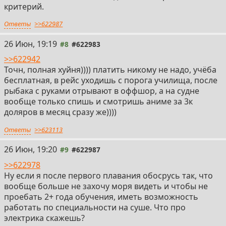
критерий.
Ответы
>>622987
26 Июн, 19:19
#8
#622983
>>622942
Точн, полная хуйня)))) платить никому не надо, учёба
бесплатная, в рейс уходишь с порога училища, после
рыбака с руками отрывают в оффшор, а на судне
вообще только спишь и смотришь аниме за 3к
доляров в месяц сразу же))))
Ответы
>>623113
26 Июн, 19:20
#9
#622987
>>622978
Ну если я после первого плавания обосрусь так, что
вообще больше не захочу моря видеть и чтобы не
проебать 2+ года обучения, иметь возможность
работать по специальности на суше. Что про
электрика скажешь?