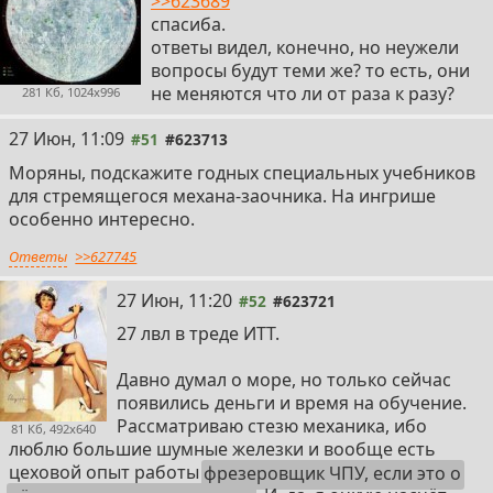
>>623689
спасиба.
ответы видел, конечно, но неужели
вопросы будут теми же? то есть, они
не меняются что ли от раза к разу?
281 Кб, 1024x996
27 Июн, 11:09
#51
#623713
Моряны, подскажите годных специальных учебников
для стремящегося механа-заочника. На ингрише
особенно интересно.
Ответы
>>627745
27 Июн, 11:20
#52
#623721
27 лвл в треде ИТТ.
Давно думал о море, но только сейчас
появились деньги и время на обучение.
Рассматриваю стезю механика, ибо
81 Кб, 492x640
люблю большие шумные железки и вообще есть
цеховой опыт работы
фрезеровщик ЧПУ, если это о