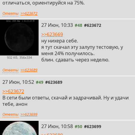
отличаться, ориентируйся на 75%.
Ответы
>>623672
27 Июн, 10:33
#48
#623672
>>623669
ну нихера себе.
я тут скачал эту залупу тестовую, у
меня 24% получилось.
932 Кб, 356x334
блин. сдавать через неделю.
Ответы
>>623689
27 Июн, 10:52
#49
#623689
>>623672
В сети были ответы, скачай и задрачивай. Ну и удачи
тебе, анон
Ответы
>>623699
27 Июн, 10:58
#50
#623699