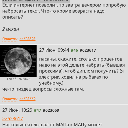
Если интернет позволит, то завтра вечером попробую
набросать текст. Что-то кроме возраста надо
описать?
2 механ
Ответы
>>623893
27 Июн, 09:44
#46
#623617
пасаны, скажите, сколько процентов
надо на этой дельте набрать (бывшая
проксима), чтоб диплом получить? (я
электрик, ходил на рыбаках по
170 Кб, 769x676
учебному.)
че-то пиздец вопросы сложные там.
Ответы
>>623669
27 Июн, 10:29
#47
#623669
>>623617
Насколько я слышал от МАПа к МАПу может