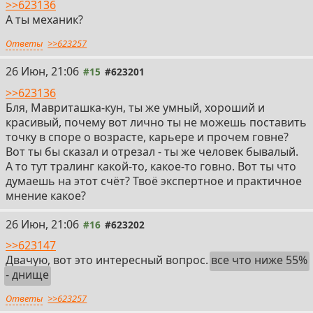
>>623136
А ты механик?
Ответы
>>623257
26 Июн, 21:06
#15
#623201
>>623136
Бля, Мавриташка-кун, ты же умный, хороший и
красивый, почему вот лично ты не можешь поставить
точку в споре о возрасте, карьере и прочем говне?
Вот ты бы сказал и отрезал - ты же человек бывалый.
А то тут тралинг какой-то, какое-то говно. Вот ты что
думаешь на этот счёт? Твоё экспертное и практичное
мнение какое?
26 Июн, 21:06
#16
#623202
>>623147
Двачую, вот это интересный вопрос.
все что ниже 55%
- днище
Ответы
>>623257