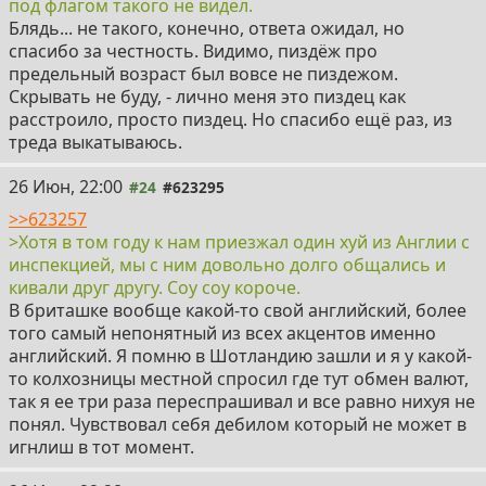
под флагом такого не видел.
Блядь... не такого, конечно, ответа ожидал, но
спасибо за честность. Видимо, пиздёж про
предельный возраст был вовсе не пиздежом.
Скрывать не буду, - лично меня это пиздец как
расстроило, просто пиздец. Но спасибо ещё раз, из
треда выкатываюсь.
26 Июн, 22:00
#24
#623295
>>623257
>Хотя в том году к нам приезжал один хуй из Англии с
инспекцией, мы с ним довольно долго общались и
кивали друг другу. Соу соу короче.
В бриташке вообще какой-то свой английский, более
того самый непонятный из всех акцентов именно
английский. Я помню в Шотландию зашли и я у какой-
то колхозницы местной спросил где тут обмен валют,
так я ее три раза переспрашивал и все равно нихуя не
понял. Чувствовал себя дебилом который не может в
игнлиш в тот момент.