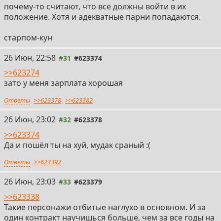
почему-то считают, что все должны войти в их
положение. Хотя и адекватные парни попадаются.
старпом-кун
26 Июн, 22:58
#31
#623374
>>623274
зато у меня зарплата хорошая
Ответы
>>623378
>>623382
26 Июн, 23:02
#32
#623378
>>623374
Да и пошёл ты на хуй, мудак сраный :(
Ответы
>>623392
26 Июн, 23:03
#33
#623379
>>623338
Такие персонажи отбитые наглухо в основном. И за
один контракт научишься больше, чем за все годы на