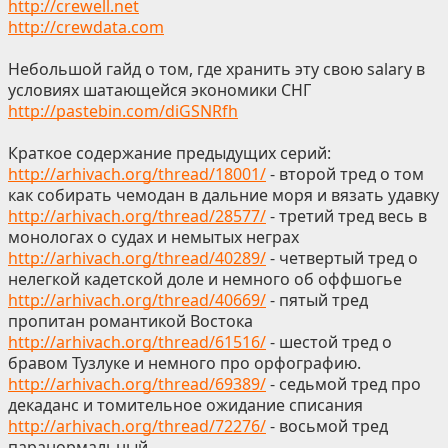
http://crewell.net
http://crewdata.com
Небольшой гайд о том, где хранить эту свою salary в
условиях шатающейся экономики СНГ
http://pastebin.com/diGSNRfh
Краткое содержание предыдущих серий:
http://arhivach.org/thread/18001/
- второй тред о том
как собирать чемодан в дальние моря и вязать удавку
http://arhivach.org/thread/28577/
- третий тред весь в
монологах о судах и немытых неграх
http://arhivach.org/thread/40289/
- четвертый тред о
нелегкой кадетской доле и немного об оффшогье
http://arhivach.org/thread/40669/
- пятый тред
пропитан романтикой Востока
http://arhivach.org/thread/61516/
- шестой тред о
бравом Тузлуке и немного про орфографию.
http://arhivach.org/thread/69389/
- седьмой тред про
декаданс и томительное ожидание списания
http://arhivach.org/thread/72276/
- восьмой тред
паранормальный