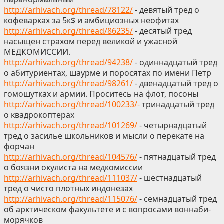
http://arhivach.org/thread/78122/
- девятый тред о
кофеварках за 5к$ и амбициозных неофитах
http://arhivach.org/thread/86235/
- десятый тред
насыщен страхом перед великой и ужасной
МЕДКОМИССИИ.
http://arhivach.org/thread/94238/
- одиннадцатый тред
о абитуриентах, шаурме и поросятах по имени Петр
http://arhivach.org/thread/98261/
- двенадцатый тред о
гомошутках и армии. Проситесь на флот, посоны
http://arhivach.org/thread/100233/-
тринадцатый тред
о квадрокоптерах
http://arhivach.org/thread/101269/
- четырнадцатый
тред о засилье школьников и мысли о перекате на
форчан
http://arhivach.org/thread/104576/
- пятнадцатый тред
о боязни окулиста на медкомиссии
http://arhivach.org/thread/111037/
- шестнадцатый
тред о чисто плотных индонезах
http://arhivach.org/thread/115076/
- семнадцатый тред
об арктическом факультете и с вопросами воннаби-
морячков