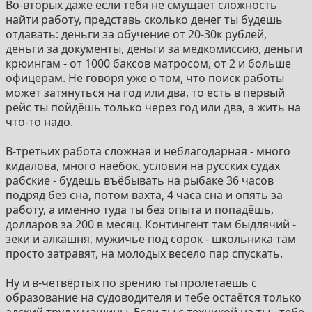
Во-вторых даже если тебя не смущает сложность
а) старый конь борозды не испортит
найти работу, представь сколько денег ты будешь
б) нет, мы любим тугие молодые попки шутки про
отдавать: деньги за обучение от 20-30к рублей,
педиков официально разрешены в треде моряков
деньги за документы, деньги за медкомиссию, деньги
правильный ответ: а)
крюингам - от 1000 баксов матросом, от 2 и больше
При условии выполнения пункта про медкомиссию,
офицерам. Не говоря уже о том, что поиск работы
тебе, анон может быть сколько угодно лет. Условно
может затянуться на год или два, то есть в первый
есть 2 ограничения: меньше 18 нельзя и после 50
рейс ты пойдёшь только через год или два, а жить на
трудно, но из всего этого есть исключения
что-то надо.
>Стоит ли учится на матроса/моториста? (тратить
силы/деньги/нервы и соснуть с работой)
В-третьих работа сложная и неблагодарная - много
а) У тебя есть связи/друзья/ты знаешь кому
кидалова, много наёбок, условия на русских судах
забашлять и уверен, что найдешь рейс.
рабские - будешь въёбывать на рыбаке 36 часов
б) Ты хочешь отучиться, а потом попытать удачу.
подряд без сна, потом вахта, 4 часа сна и опять за
Правильный ответ: а)
работу, а именно туда ты без опыта и попадёшь,
Рядовым сейчас очень тяжело, люди с опытом не
долларов за 200 в месяц. Контингент там быдлячий -
могут найти себе работу, потому что в крюинг просто
зеки и алкашня, мужичьё под сорок - школьника там
не приходят заявки на славянских рядовых.
просто затравят, на молодых весело пар спускать.
Как вариант можно попробовать пойти на жабодав в
отечественную фирму (судно река-море, чаще всего
Ну и в-четвёртых по зрению ты пролетаешь с
старое и полностью с совковым экипажем).
образование на судоводителя и тебе остаётся только
Кратко о работе рядового состава (матроса/
адский труд у машины. Если ты с техникой на ты - тебе