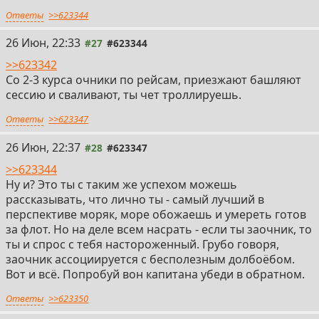
Ответы
>>623344
26 Июн, 22:33
#27
#623344
>>623342
Со 2-3 курса очники по рейсам, приезжают башляют
сессию и сваливают, ты чет троллируешь.
Ответы
>>623347
26 Июн, 22:37
#28
#623347
>>623344
Ну и? Это ты с таким же успехом можешь
рассказывать, что лично ты - самый лучший в
перспективе моряк, море обожаешь и умереть готов
за флот. Но на деле всем насрать - если ты заочник, то
ты и спрос с тебя настороженный. Грубо говоря,
заочник ассоциируется с бесполезным долбоёбом.
Вот и всё. Попробуй вон капитана убеди в обратном.
Ответы
>>623350