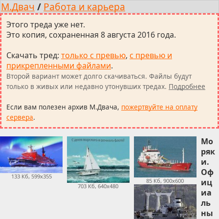
М.Двач
/
Работа и карьера
Этого треда уже нет.
Это копия, сохраненная 8 августа 2016 года.
Скачать тред
:
только с превью
,
с превью и
прикрепленными файлами
.
Второй вариант может долго скачиваться. Файлы будут
только в живых или недавно утонувших тредах.
Подробнее
Если вам полезен архив М.Двача,
пожертвуйте на оплату
сервера
.
Мо
ряк
и.
Оф
133 Кб, 599x355
85 Кб, 900x600
иц
703 Кб, 640x480
иа
ль
ны