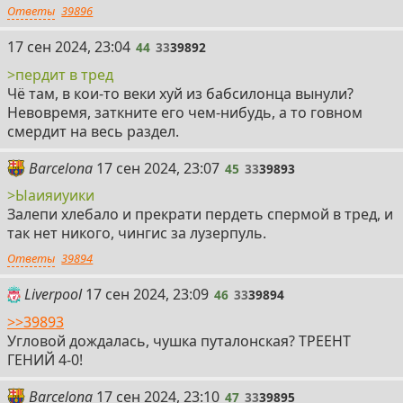
Ответы
39896
44
17 сен 2024, 23:04
44
33
39892
>пердит в тред
Чё там, в кои-то веки хуй из бабсилонца вынули?
Невовремя, заткните его чем-нибудь, а то говном
смердит на весь раздел.
45
Barcelona
17 сен 2024, 23:07
45
33
39893
>Ыаияиуики
Залепи хлебало и прекрати пердеть спермой в тред, и
так нет никого, чингис за лузерпуль.
Ответы
39894
46
Liverpool
17 сен 2024, 23:09
46
33
39894
>>39893
Угловой дождалась, чушка путалонская? ТРЕЕНТ
ГЕНИЙ 4-0!
47
Barcelona
17 сен 2024, 23:10
47
33
39895