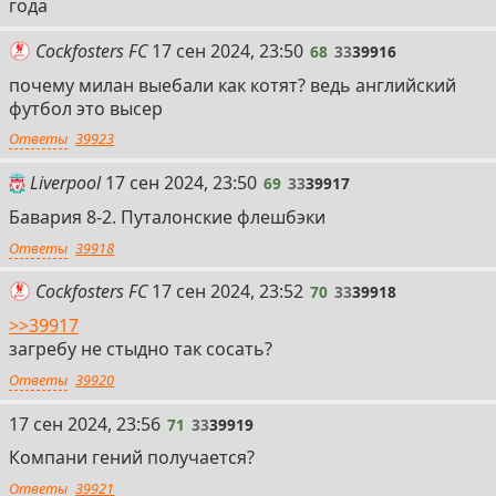
года
68
Cockfosters FC
17 сен 2024, 23:50
68
33
39916
почему милан выебали как котят? ведь английский
футбол это высер
Ответы
39923
69
Liverpool
17 сен 2024, 23:50
69
33
39917
Бавария 8-2. Путалонские флешбэки
Ответы
39918
70
Cockfosters FC
17 сен 2024, 23:52
70
33
39918
>>39917
загребу не стыдно так сосать?
Ответы
39920
71
17 сен 2024, 23:56
71
33
39919
Компани гений получается?
Ответы
39921