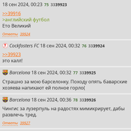
75
18 сен 2024, 00:23
75
33
39923
>>39916
>английский футбол
Ето Великий
Ответы
39924
76
Cockfosters FC
18 сен 2024, 00:32
76
33
39924
>>39923
это калл!
77
Barcelona
18 сен 2024, 00:32
77
33
39925
Страшно за мою барселонку. Походу опять баварские
хозяева напихают ей полное горло(
78
Barcelona
18 сен 2024, 00:36
78
33
39926
Чингис за лузерпуль на радостях мимикрирует, дабы
развлечь тред.
Ответы
39927