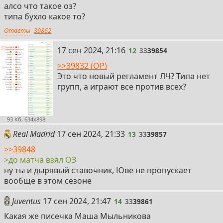
алсо что такое оз?
типа бухло какое то?
Ответы
39862
12
17 сен 2024, 21:16
12
33
39854
>>39832 (OP)
Это что новый регламент ЛЧ? Типа нет
групп, а играют все против всех?
93 Кб, 634x898
13
Real Madrid
17 сен 2024, 21:33
13
33
39857
>>39848
>до матча взял ОЗ
ну ты и дырявый ставочник, Юве не пропускает
вообще в этом сезоне
14
Juventus
17 сен 2024, 21:47
14
33
39861
Какая же писечка Маша Мыльникова