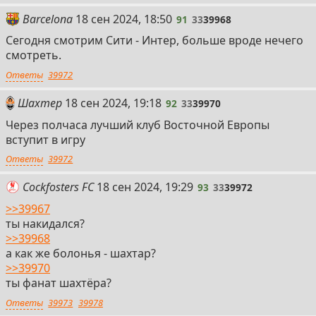
91
Barcelona
18 сен 2024, 18:50
91
33
39968
Сегодня смотрим Сити - Интер, больше вроде нечего
смотреть.
Ответы
39972
92
Шахтер
18 сен 2024, 19:18
92
33
39970
Через полчаса лучший клуб Восточной Европы
вступит в игру
Ответы
39972
93
Cockfosters FC
18 сен 2024, 19:29
93
33
39972
>>39967
ты накидался?
>>39968
а как же болонья - шахтар?
>>39970
ты фанат шахтёра?
Ответы
39973
39978