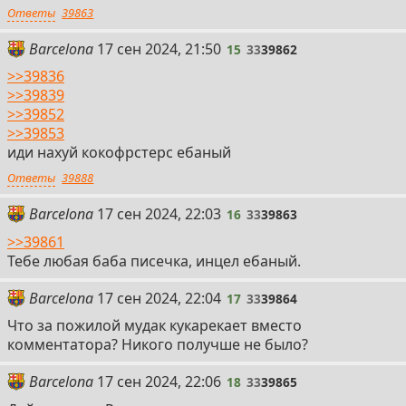
Ответы
39863
15
Barcelona
17 сен 2024, 21:50
15
33
39862
>>39836
>>39839
>>39852
>>39853
иди нахуй кокофрстерс ебаный
Ответы
39888
16
Barcelona
17 сен 2024, 22:03
16
33
39863
>>39861
Тебе любая баба писечка, инцел ебаный.
17
Barcelona
17 сен 2024, 22:04
17
33
39864
Что за пожилой мудак кукарекает вместо
комментатора? Никого получше не было?
18
Barcelona
17 сен 2024, 22:06
18
33
39865