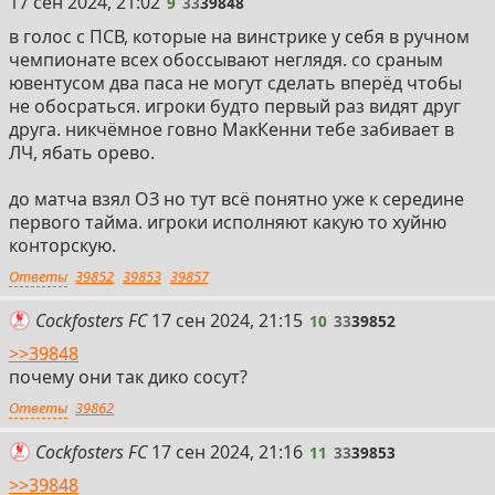
9
17 сен 2024, 21:02
9
33
39848
в голос с ПСВ, которые на винстрике у себя в ручном
чемпионате всех обоссывают неглядя. со сраным
ювентусом два паса не могут сделать вперёд чтобы
не обосраться. игроки будто первый раз видят друг
друга. никчёмное говно МакКенни тебе забивает в
ЛЧ, ябать орево.
до матча взял ОЗ но тут всё понятно уже к середине
первого тайма. игроки исполняют какую то хуйню
конторскую.
Ответы
39852
39853
39857
10
Cockfosters FC
17 сен 2024, 21:15
10
33
39852
>>39848
почему они так дико сосут?
Ответы
39862
11
Cockfosters FC
17 сен 2024, 21:16
11
33
39853
>>39848