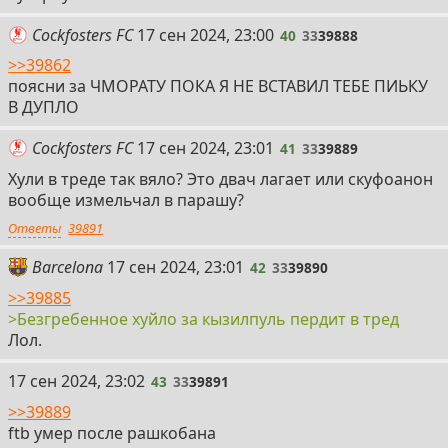
40
Cockfosters FC
17 сен 2024, 23:00
40
33
39888
>>39862
поясни за ЧМОРАТУ ПОКА Я НЕ ВСТАВИЛ ТЕБЕ ПИЬКУ
В ДУПЛО
41
Cockfosters FC
17 сен 2024, 23:01
41
33
39889
Хули в треде так вяло? Это двач лагает или скуфоанон
вообще измельчал в парашу?
Ответы
39891
42
Barcelona
17 сен 2024, 23:01
42
33
39890
>>39885
>Безгребенное хуйло за кызилпуль пердит в тред
Лол.
43
17 сен 2024, 23:02
43
33
39891
>>39889
ftb умер после рашкобана