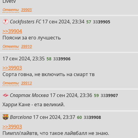
Livetv
Ответы
39905
57
Cockfosters FC
17 сен 2024, 23:34
57
33
39905
>>39904
Поясни за его лучшесть
Ответы
39910
58
17 сен 2024, 23:35
58
33
39906
>>39903
Сорта говна, не включить на смарт тв
Ответы
39913
59
Спартак Москва
17 сен 2024, 23:36
59
33
39907
Харри Кане - ета великий.
60
Barcelona
17 сен 2024, 23:37
60
33
39908
>>39903
Пимпл/лайвтв, что такое лайвбалл не знаю.