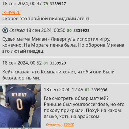
79
18 сен 2024, 00:37
79
33
39927
>>39926
Скорее это тройной пидридский агент.
80
Chelsea
18 сен 2024, 00:50
80
33
39928
Судья матча Милан - Ливерпуль испортил игру,
конечно. На Морате пенка была. Но оборона Милана
это лютый пиздец.
81
18 сен 2024, 00:52
81
33
39929
Кейн сказал, что Компани хочет, чтобы они были
безжалостными.
82
18 сен 2024, 12:45
82
33
39936
Где смотреть обзор матчей?
Раньше был yoursoccerdose, но его
походу прикрыли. Похуй на каком
языке, хоть на арабском.
Ответы
39948