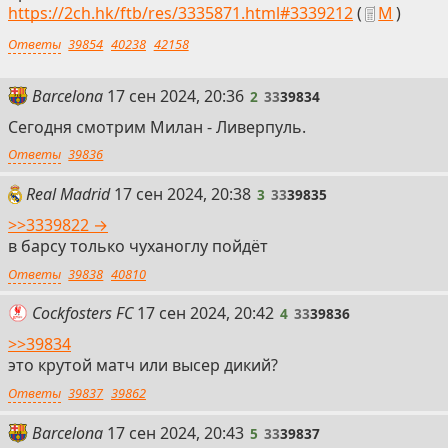
https://2ch.hk/ftb/res/3335871.html#3339212
(
М
)
Ответы
39854
40238
42158
2
Barcelona
17 сен 2024, 20:36
2
33
39834
Сегодня смотрим Милан - Ливерпуль.
Ответы
39836
3
Real Madrid
17 сен 2024, 20:38
3
33
39835
>>3339822 →
в барсу только чуханоглу пойдёт
Ответы
39838
40810
4
Cockfosters FC
17 сен 2024, 20:42
4
33
39836
>>39834
это крутой матч или высер дикий?
Ответы
39837
39862
5
Barcelona
17 сен 2024, 20:43
5
33
39837