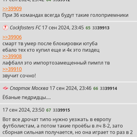
>>39909
При 36 командах всегда будут такие голоприемники
65
Cockfosters FC
17 сен 2024, 23:45
65
33
39913
>>39906
смарт тв умер после блокировки ютуба
ебало тех кто купил еще и 4к это пиздец
>>39908
лафбалл это импортозамещенный пимпл тв
>>39910
звучит сочно!
66
Спартак Москва
17 сен 2024, 23:46
66
33
39914
Ёбаные педридцы....
67
17 сен 2024, 23:50
67
33
39915
Вот все дрочат типо нужно уезжать в европу
футболистам, а потом такие проёбы в лч 8-2, зато
сборная сильная получается, но она играет то раз в 2