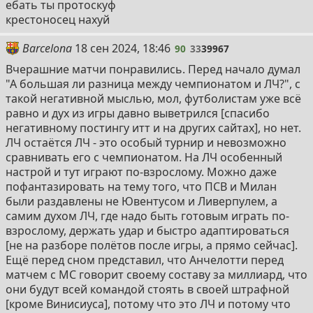
ебать ты протоскуф
крестоносец нахуй
90
Barcelona
18 сен 2024, 18:46
90
33
39967
Вчерашние матчи понравились. Перед начало думал
"А большая ли разница между чемпионатом и ЛЧ?", с
такой негативной мыслью, мол, футболистам уже всё
равно и дух из игры давно выветрился [спасибо
негативному постингу итт и на других сайтах], но нет.
ЛЧ остаётся ЛЧ - это особый турнир и невозможно
сравнивать его с чемпионатом. На ЛЧ особенный
настрой и тут играют по-взрослому. Можно даже
пофантазировать на тему того, что ПСВ и Милан
были раздавлены не Ювентусом и Ливерпулем, а
самим духом ЛЧ, где надо быть готовым играть по-
взрослому, держать удар и быстро адаптироваться
[не на разборе полётов после игры, а прямо сейчас].
Ещё перед сном представил, что Анчелотти перед
матчем с МС говорит своему составу за миллиард, что
они будут всей командой стоять в своей штрафной
[кроме Винисиуса], потому что это ЛЧ и потому что