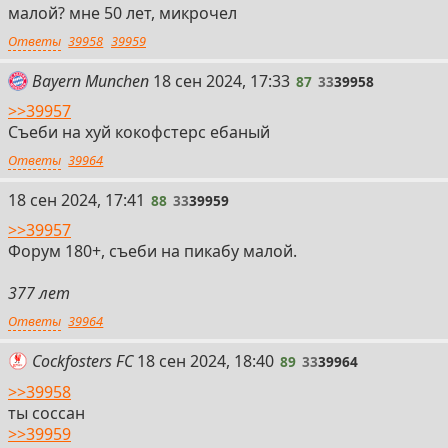
малой? мне 50 лет, микрочел
Ответы
39958
39959
87
Bayern Munchen
18 сен 2024, 17:33
87
33
39958
>>39957
Съеби на хуй кокофстерс ебаный
Ответы
39964
88
18 сен 2024, 17:41
88
33
39959
>>39957
Форум 180+, съеби на пикабу малой.
377 лет
Ответы
39964
89
Cockfosters FC
18 сен 2024, 18:40
89
33
39964
>>39958
ты соссан
>>39959