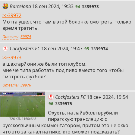
94
Barcelona
18 сен 2024, 19:33
94
33
39973
>>39972
Мотта ушёл, что там в этой болонке смотреть, только
время тратить.
Ответы
39974
95
Cockfosters FC
18 сен 2024, 19:47
95
33
39974
>>39973
а шахтар? они же были топ клубом.
мне че типа работать под пиво вместо того чтобы
смотреть футбол?
Ответы
39976
96
Cockfosters FC
18 сен 2024, 19:54
96
33
39975
Охуеть, на лайвболл врубили
пиратскую трансляцию с
726 Кб, 1160x648
русскоязычным комментатором, притом это не окко.
что это за канал на пике, кто сможет подсказать?