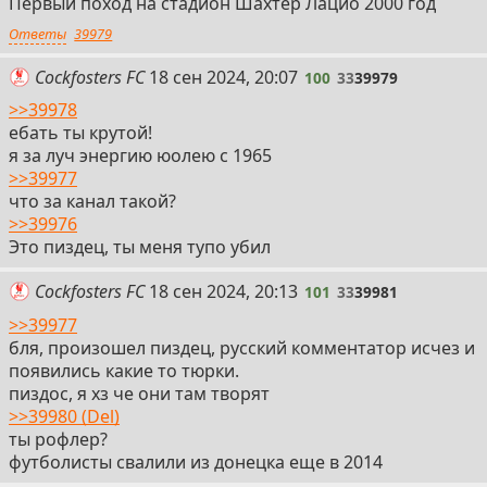
Первый поход на стадион Шахтёр Лацио 2000 год
Ответы
39979
100
Cockfosters FC
18 сен 2024, 20:07
100
33
39979
>>39978
ебать ты крутой!
я за луч энергию юолею с 1965
>>39977
что за канал такой?
>>39976
Это пиздец, ты меня тупо убил
101
Cockfosters FC
18 сен 2024, 20:13
101
33
39981
>>39977
бля, произошел пиздец, русский комментатор исчез и
появились какие то тюрки.
пиздос, я хз че они там творят
>>39980 (Del)
ты рофлер?
футболисты свалили из донецка еще в 2014