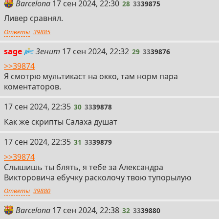
28
Barcelona
17 сен 2024, 22:30
28
33
39875
Ливер сравнял.
Ответы
39885
29
sage
Зенит
17 сен 2024, 22:32
29
33
39876
>>39874
Я смотрю мультикаст на окко, там норм пара
коментаторов.
30
17 сен 2024, 22:35
30
33
39878
Как же скрипты Салаха душат
31
17 сен 2024, 22:35
31
33
39879
>>39874
Слышишь ты блять, я тебе за Александра
Викторовича ебучку расколочу твою тупорылую
Ответы
39880
32
Barcelona
17 сен 2024, 22:38
32
33
39880