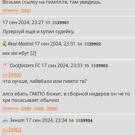
Возьми ссылку на пимпл.тв, там увидишь.
Ответы
39903
53
17 сен 2024, 23:27
53
33
39901
Лузерхуй ещё и купил судейку.
54
Real Madrid
17 сен 2024, 23:31
54
33
39902
как же ебут [2]
55
Cockfosters FC
17 сен 2024, 23:33
55
33
39903
>>39900
что лучше, лайвбалл или пимпл тв?
алсо ебать ГАКПО божит, в сборной нидеров он че то
хуи посасывает обычно
Ответы
39904
39906
39908
56
Зенит
17 сен 2024, 23:34
56
33
39904
>>39903