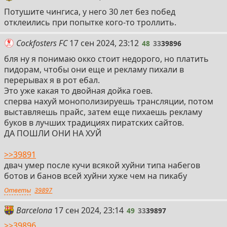
Потушите чингиса, у него 30 лет без побед
отклеились при попытке кого-то троллить.
48
Cockfosters FC
17 сен 2024, 23:12
48
33
39896
бля ну я понимаю окко стоит недорого, но платить
пидорам, чтобы они еще и рекламу пихали в
перерывах я в рот ебал.
Это уже какая то двойная дойка гоев.
сперва нахуй монополизируешь трансляции, потом
выставляешь прайс, затем еще пихаешь рекламу
буков в лучших традициях пиратских сайтов.
ДА ПОШЛИ ОНИ НА ХУЙ
>>39891
двач умер после кучи всякой хуйни типа набегов
ботов и банов всей хуйни хуже чем на пикабу
Ответы
39897
49
Barcelona
17 сен 2024, 23:14
49
33
39897
>>39896