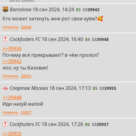
306 Кб, 828x865
83
Barcelona
18 сен 2024, 14:24
83
33
39942
Кто может заткнуть мне рот свои хуём?🥰
Ответы
39948
84
Cockfosters FC
18 сен 2024, 16:40
84
33
39948
>>39936
Почему всё прикрывают? в чём пролол?
>>39942
лол, ну ты базовик!
Ответы
39955
85
Спартак Москва
18 сен 2024, 17:13
85
33
39955
>>39948
Иди нахуй малой
Ответы
39957
86
Cockfosters FC
18 сен 2024, 17:26
86
33
39957
>>39955