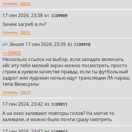
Ответы
39913
61
17 сен 2024, 23:38
61
33
39909
Зачем загреб в лч?
Ответы
39912
62
Зенит
17 сен 2024, 23:39
62
33
39910
>>39905
Несколько ссылок на выбор, если западло включать
эйс иту тебя мелкий экран можно посмотреть просто
стрим в хуевом качестве правда, если ты футбольный
задрот или лудоман ночью идут трансляции ЛА параш
типа Венесуэлы
Ответы
39913
63
17 сен 2024, 23:42
63
33
39911
А на окко заливают повторы голов? На матче то
заливали, и можно было почти сразу смотреть
64
17 сен 2024, 23:42
64
33
39912