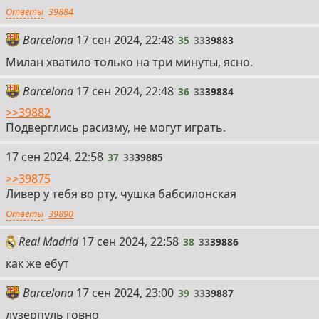
Ответы
39884
35
Barcelona
17 сен 2024, 22:48
35
33
39883
Милан хватило только на три минуты, ясно.
36
Barcelona
17 сен 2024, 22:48
36
33
39884
>>39882
Подверглись расизму, не могут играть.
37
17 сен 2024, 22:58
37
33
39885
>>39875
Ливер у тебя во рту, чушка бабсилонская
Ответы
39890
38
Real Madrid
17 сен 2024, 22:58
38
33
39886
как же ебут
39
Barcelona
17 сен 2024, 23:00
39
33
39887
лузерпуль говно