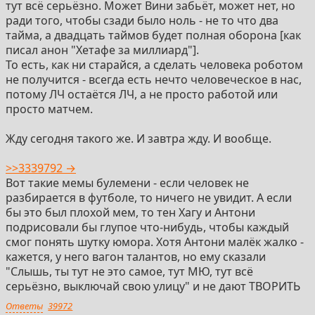
тут всё серьёзно. Может Вини забьёт, может нет, но
ради того, чтобы сзади было ноль - не то что два
тайма, а двадцать таймов будет полная оборона [как
писал анон "Хетафе за миллиард"].
То есть, как ни старайся, а сделать человека роботом
не получится - всегда есть нечто человеческое в нас,
потому ЛЧ остаётся ЛЧ, а не просто работой или
просто матчем.
Жду сегодня такого же. И завтра жду. И вообще.
>>3339792 →
Вот такие мемы булемени - если человек не
разбирается в футболе, то ничего не увидит. А если
бы это был плохой мем, то тен Хагу и Антони
подрисовали бы глупое что-нибудь, чтобы каждый
смог понять шутку юмора. Хотя Антони малёк жалко -
кажется, у него вагон талантов, но ему сказали
"Слышь, ты тут не это самое, тут МЮ, тут всё
серьёзно, выключай свою улицу" и не дают ТВОРИТЬ
Ответы
39972