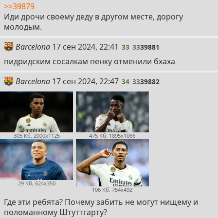
>>39879
Иди дрочи своему деду в другом месте, дорогу
молодым.
33
Barcelona
17 сен 2024, 22:41
33
33
39881
пидридским сосалкам пенку отменили бхаха
34
Barcelona
17 сен 2024, 22:47
34
33
39882
305 Кб, 2000x1125
475 Кб, 1895x1066
29 Кб, 624x350
106 Кб, 754x492
Где эти ребята? Почему забить не могут нищему и
поломанному Штуттгарту?