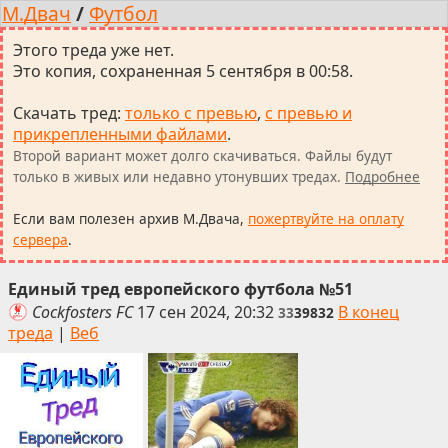
М.Двач
/
Футбол
Этого треда уже нет.
Это копия, сохраненная 5 сентября в 00:58.
Скачать тред
:
только с превью
,
с превью и
прикрепленными файлами
.
Второй вариант может долго скачиваться. Файлы будут
только в живых или недавно утонувших тредах.
Подробнее
Если вам полезен архив М.Двача,
пожертвуйте на оплату
сервера
.
Единый тред европейского футбола №51
Cockfosters FC
17 сен 2024, 20:32
В конец
33
39832
треда
|
Веб