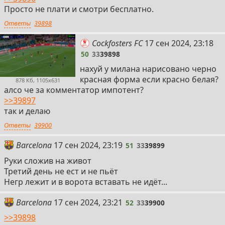
Просто не плати и смотри бесплатно.
Ответы
39898
50
Cockfosters FC
17 сен 2024, 23:18
50
33
39898
нахуй у милана нарисовано черно
красная форма если красно белая?
878 Кб, 1105x631
алсо че за комментатор импотент?
>>39897
так и делаю
Ответы
39900
51
Barcelona
17 сен 2024, 23:19
51
33
39899
Руки сложив на живот
Третий день не ест и не пьёт
Негр лежит и в ворота вставать не идёт...
52
Barcelona
17 сен 2024, 23:21
52
33
39900
>>39898