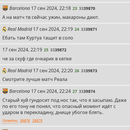
23
Barcelona
17 сен 2024, 22:18
23
33
39870
А на матч тв сейчас ужин, макароны дают.
24
Real Madrid
17 сен 2024, 22:19
24
33
39871
Ебать там Куртуа тащит в соло
25
17 сен 2024, 22:19
25
33
39872
че за скуф где очкарик в кепке
26
Real Madrid
17 сен 2024, 22:20
26
33
39873
Смотрите лучше матч Реала
27
Barcelona
17 сен 2024, 22:24
27
33
39874
Старый хуй гундосит под нос так, что я засыпаю. Даже
по его тону не понял, что опасный момент идёт с
ударом в перекладину, днище убогое блять.
Ответы
39876
39879