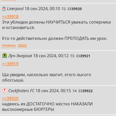
72
Liverpool
18 сен 2024, 00:10
72
33
39920
>>39918
Эти ублюдки должны НАУЧИТЬСЯ уважать соперника
и остановиться.
Кто-то действительно должен ПРЕПОДАТЬ им урок.
Ответы
39922
73
Луч-Энергия
18 сен 2024, 00:12
73
33
39921
>>39919
Ща увидим, насколько хватит, этого лысого
обоссыша.
74
Cockfosters FC
18 сен 2024, 00:15
74
33
39922
>>39920
надеюсь их ДОСТАТОЧНО жёстко НАКАЗАЛИ
высокомерные БЮРГЕРЫ