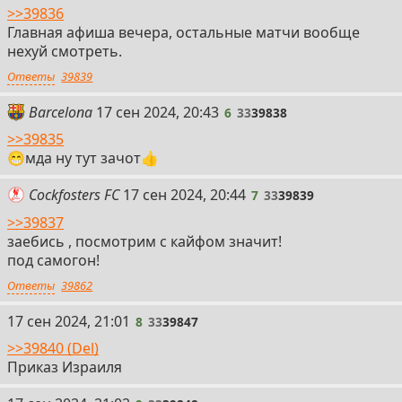
>>39836
Главная афиша вечера, остальные матчи вообще
нехуй смотреть.
Ответы
39839
6
Barcelona
17 сен 2024, 20:43
6
33
39838
>>39835
😁мда ну тут зачот👍
7
Cockfosters FC
17 сен 2024, 20:44
7
33
39839
>>39837
заебись , посмотрим с кайфом значит!
под самогон!
Ответы
39862
8
17 сен 2024, 21:01
8
33
39847
>>39840 (Del)
Приказ Израиля