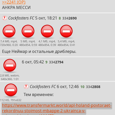
>>2241 (OP)
АНКРА МЕССИ
8
Cockfosters FC
5 окт, 18:21
8
334
2690
7,4 Мб, mp4,
5 Мб, mp4,
4,1 Мб, mp4,
5,4 Мб, mp4,
720x960, 0:20
480x854, 0:59
480x854, 0:39
480x854, 0:41
Еще Неймар и остальные дриблеры.
9
6 окт, 05:42
9
334
2794
2,8 Мб, webm,
640x360, 1:01
10
Cockfosters FC
6 окт, 12:46
10
334
2808
Тем временем:
112 Кб, 791x632
https://www.transfermarkt.world/apl-holand-povtoraet-
rekordnuu-stoimost-mbappe-2-ukrainca-v-