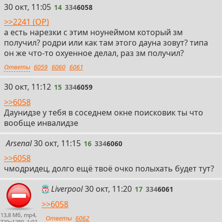
14
30 окт, 11:05
14
334
6058
>>2241 (OP)
а есть нарезки с этим ноунеймом который зм
получил? родри или как там этого дауна зовут? типа
он же что-то охуенное делал, раз зм получил?
Ответы
6059
6060
6061
15
30 окт, 11:12
15
334
6059
>>6058
Даунидзе у тебя в соседнем окне поисковик ты что
вообще инвалидзе
16
Arsenal
30 окт, 11:15
16
334
6060
>>6058
чмодридец, долго ещё твоё очко полыхать будет тут?
17
Liverpool
30 окт, 11:20
17
334
6061
>>6058
13,8 Мб, mp4,
Ответы
6062
720x1280, 1:02