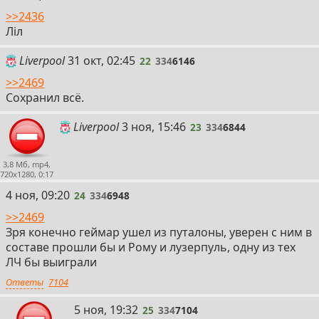
>>2436
Лiл
22
Liverpool
31 окт, 02:45
22
334
6146
>>2469
Сохранил всё.
23
Liverpool
3 ноя, 15:46
23
334
6844
3,8 Мб, mp4,
720x1280, 0:17
24
4 ноя, 09:20
24
334
6948
>>2469
Зря конечно геймар ушел из путалоны, уверен с ним в
составе прошли бы и Рому и лузерпуль, одну из тех
ЛЧ бы выиграли
Ответы
7104
25
5 ноя, 19:32
25
334
7104