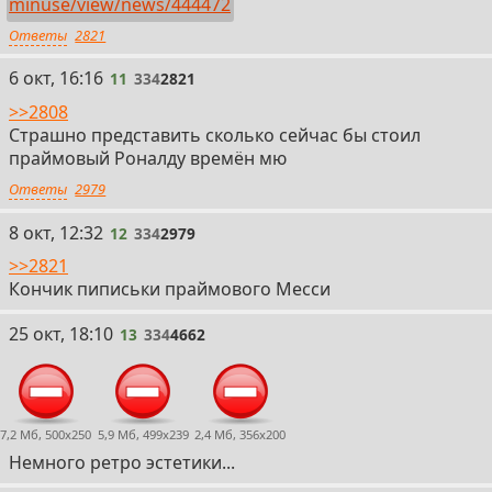
minuse/view/news/444472
Ответы
2821
11
6 окт, 16:16
11
334
2821
>>2808
Страшно представить сколько сейчас бы стоил
праймовый Роналду времён мю
Ответы
2979
12
8 окт, 12:32
12
334
2979
>>2821
Кончик пиписьки праймового Месси
13
25 окт, 18:10
13
334
4662
7,2 Мб, 500x250
5,9 Мб, 499x239
2,4 Мб, 356x200
Немного ретро эстетики...