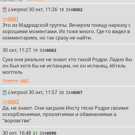
18
Liverpool
30 окт, 11:26
18
334
6062
>>6061
Это из Мадридской группы. Вечером поищу нарезку с
хорошими моментами. Их тоже много. Где-то видел в
комментариях, но так сразу не найти.
19
30 окт, 11:27
19
334
6063
Сука они реально не знают кто такой Родри. Ладно бы
он был хотя бы не испанцем, но он испанец, ёбтель
моптель
Ответы
6067
20
Liverpool
30 окт, 11:57
20
334
6067
>>6063
Да, не знают. Они засрали Инсту тёске Родри своими
оскорблениями, проклятиями и обвинениями а
"воровстве".
21
30 окт, 16:48
21
334
6090