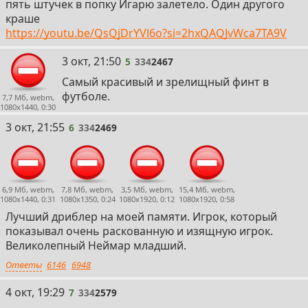
пять штучек в попку Игарю залетело. Один другого
краше
https://youtu.be/QsQjDrYVl6o?si=2hxQAQJvWca7TA9V
5
3 окт, 21:50
5
334
2467
Самый красивый и зрелищный финт в
футболе.
7,7 Мб, webm,
1080x1440, 0:30
6
3 окт, 21:55
6
334
2469
6,9 Мб, webm,
7,8 Мб, webm,
3,5 Мб, webm,
15,4 Мб, webm,
1080x1440, 0:31
1080x1350, 0:24
1080x1920, 0:12
1080x1920, 0:58
Лучший дриблер на моей памяти. Игрок, который
показывал очень раскованную и изящную игрок.
Великолепный Неймар младший.
Ответы
6146
6948
7
4 окт, 19:29
7
334
2579