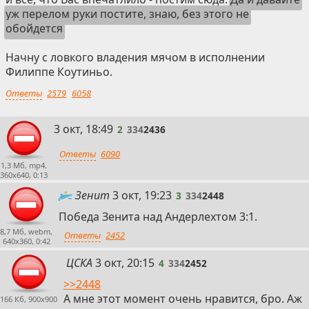
уж перелом руки постите, знаю, без этого не
обойдется
Начну с ловкого владения мячом в исполнении
Филиппе Коутиньо.
Ответы
2579
6058
2
3 окт, 18:49
2
334
2436
Ответы
6090
1,3 Мб, mp4,
360x640, 0:13
3
Зенит
3 окт, 19:23
3
334
2448
Победа Зенита над Андерлехтом 3:1.
8,7 Мб, webm,
Ответы
2452
640x360, 0:42
4
ЦСКА
3 окт, 20:15
4
334
2452
>>2448
А мне этот момент очень нравится, бро. Аж
166 Кб, 900x900