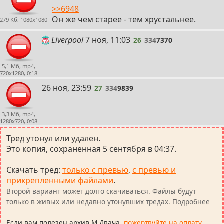
>>6948
Он же чем старее - тем хрустальнее.
279 Кб, 1080x1080
26
Liverpool
7 ноя, 11:03
26
334
7370
5,1 Мб, mp4,
720x1280, 0:18
27
26 ноя, 23:59
27
334
9839
3,3 Мб, mp4,
1280x720, 0:08
Тред утонул или удален.
Это копия, сохраненная 5 сентября в 04:37.
Скачать тред
:
только с превью
,
с превью и
прикрепленными файлами
.
Второй вариант может долго скачиваться. Файлы будут
только в живых или недавно утонувших тредах.
Подробнее
Если вам полезен архив М.Двача,
пожертвуйте на оплату