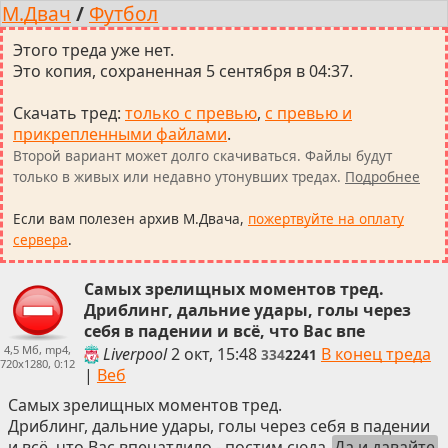
М.Двач
/
Футбол
Этого треда уже нет.
Это копия, сохраненная 5 сентября в 04:37.
Скачать тред
:
только с превью
,
с превью и
прикрепленными файлами
.
Второй вариант может долго скачиваться. Файлы будут
только в живых или недавно утонувших тредах.
Подробнее
Если вам полезен архив М.Двача,
пожертвуйте на оплату
сервера
.
Самых зрелищных моментов тред.
Дриблинг, дальние удары, голы через
себя в падении и всё, что Вас впе
4,5 Мб, mp4,
Liverpool
2 окт, 15:48
В конец треда
334
2241
720x1280, 0:12
|
Веб
Самых зрелищных моментов тред.
Дриблинг, дальние удары, голы через себя в падении
и всё, что Вас впечатлило - постим сюда.
Да и давайте