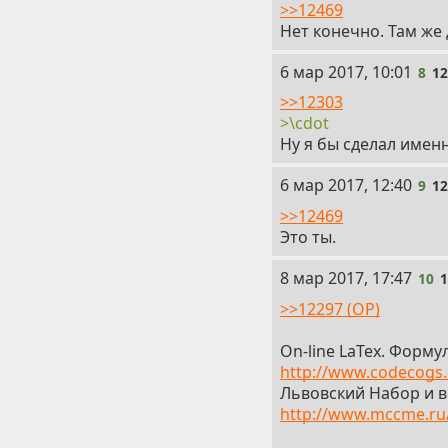
>>12469
Нет конечно. Там же
8
6 мар 2017, 10:01
8
1
>>12303
>\cdot
Ну я бы сделал именн
9
6 мар 2017, 12:40
9
1
>>12469
Это ты.
10
8 мар 2017, 17:47
10
>>12297 (OP)
On-line LaTex. Форм
http://www.codecogs.
Львовский Набор и вё
http://www.mccme.ru/