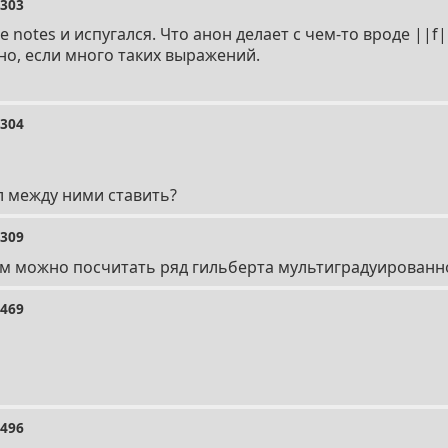
2303
e notes и испугался. Что анон делает с чем-то вроде ||f|
о, если много таких выражений.
2304
л между ними ставить?
2309
чём можно посчитать ряд гильберта мультиградуированн
2469
2496