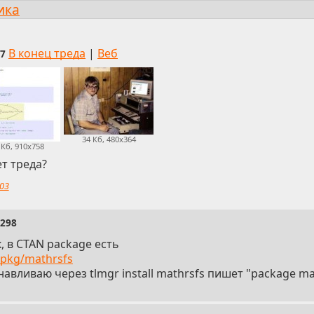
ика
В конец треда
|
Веб
7
34 Кб, 480x364
 Кб, 910x758
т треда?
03
2298
к, в CTAN package есть
/pkg/mathrsfs
навливаю через tlmgr install mathrsfs пишет "package mat