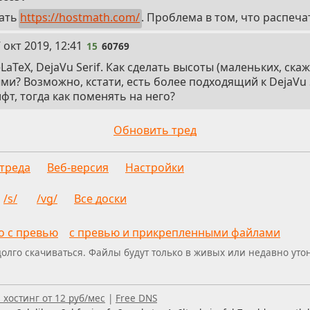
тать
https://hostmath.com/
. Проблема в том, что распеча
 окт 2019, 12:41
15
60769
LaTeX, DejaVu Serif. Как сделать высоты (маленьких, скаж
и? Возможно, кстати, есть более подходящий к DejaVu S
т, тогда как поменять на него?
Обновить тред
 треда
Веб-версия
Настройки
/s/
/vg/
Все доски
о с превью
с превью и прикрепленными файлами
долго скачиваться. Файлы будут только в живых или недавно ут
дером — пишите, что можно улучшить.
хостинг от 12 руб/мес
|
Free DNS