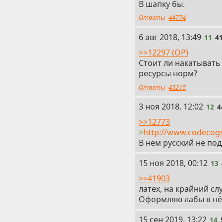
В шапку бы.
Ответы
44774
11
6 авг 2018, 13:49
11
4
>>12297 (OP)
Стоит ли накатывать
ресурсы норм?
Ответы
45215
12
3 ноя 2018, 12:02
12
4
>>12773
>
http://www.codecogs
В нём русский не по
13
15 ноя 2018, 00:12
13
>>41903
латех, на крайний слу
Оформляю лабы в нём,
14
15 сен 2019, 13:22
14