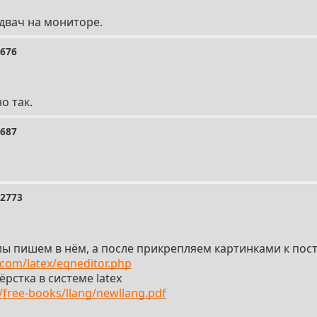
 двач на мониторе.
2676
о так.
2687
12773
улы пишем в нём, а после прикрепляем картинками к пос
com/latex/eqneditor.php
рстка в системе latex
free-books/llang/newllang.pdf