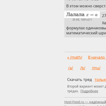
В этом можно сверс
15
27
35 Кб, 1091x211
Xe
формулах одинаковым
математический шриф
« /math/
В начало
/a/
/b/
/mu/
Скачать тред
тольк
Второй вариант может 
тредах.
Подробнее
Пользуетесь скринри
Host-Food.ru — надёжный 