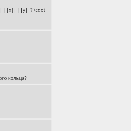
| ||x|| ||y||? \cdot
ого кольца?