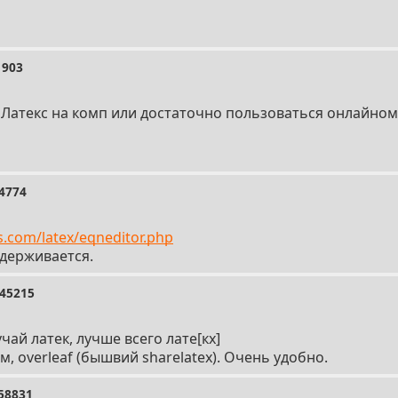
1903
 Латекс на комп или достаточно пользоваться онлайном
4774
.com/latex/eqneditor.php
ддерживается.
45215
чай латек, лучше всего лате[кх]
 overleaf (бышвий sharelatex). Очень удобно.
58831