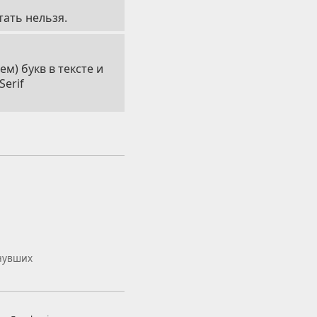
тать нельзя.
ем) букв в тексте и
erif
онувших