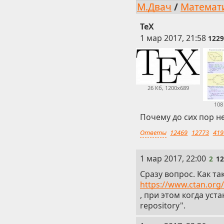
М.Двач
/
Математ
TeX
1 мар 2017, 21:58
1229
26 Кб, 1200x689
108
Почему до сих пор не
Ответы
12469
12773
419
2
1 мар 2017, 22:00
2
1
Сразу вопрос. Как та
https://www.ctan.org
, при этом когда уста
repository".