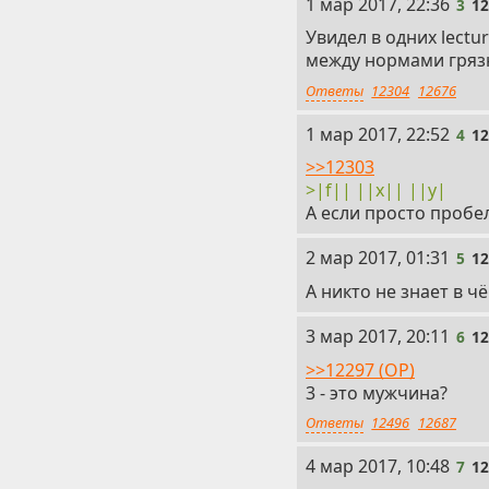
3
1 мар 2017, 22:36
3
1
Увидел в одних lectur
между нормами грязн
Ответы
12304
12676
4
1 мар 2017, 22:52
4
1
>>12303
>|f|| ||x|| ||y|
А если просто пробе
5
2 мар 2017, 01:31
5
1
А никто не знает в 
6
3 мар 2017, 20:11
6
1
>>12297 (OP)
3 - это мужчина?
Ответы
12496
12687
7
4 мар 2017, 10:48
7
1