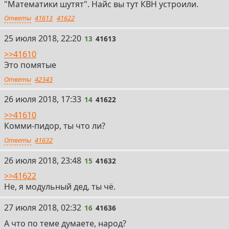
"Математики шутят". Найс вы тут КВН устроили.
Ответы
41613
41622
13
25 июля 2018, 22:20
13
41613
>>41610
Это помятые
Ответы
42343
14
26 июля 2018, 17:33
14
41622
>>41610
Комми-пидор, ты что ли?
Ответы
41632
15
26 июля 2018, 23:48
15
41632
>>41622
Не, я модульный дед, ты чё.
16
27 июля 2018, 02:32
16
41636
А что по теме думаете, народ?