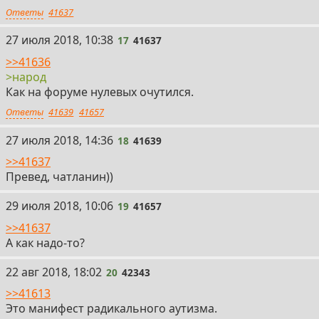
Ответы
41637
17
27 июля 2018, 10:38
17
41637
>>41636
>народ
Как на форуме нулевых очутился.
Ответы
41639
41657
18
27 июля 2018, 14:36
18
41639
>>41637
Превед, чатланин))
19
29 июля 2018, 10:06
19
41657
>>41637
А как надо-то?
20
22 авг 2018, 18:02
20
42343
>>41613
Это манифест радикального аутизма.