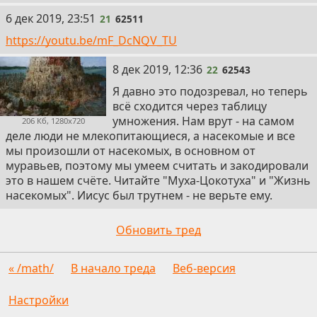
21
6 дек 2019, 23:51
21
62511
https://youtu.be/mF_DcNQV_TU
22
8 дек 2019, 12:36
22
62543
Я давно это подозревал, но теперь
всё сходится через таблицу
умножения. Нам врут - на самом
206 Кб, 1280x720
деле люди не млекопитающиеся, а насекомые и все
мы произошли от насекомых, в основном от
муравьев, поэтому мы умеем считать и закодировали
это в нашем счёте. Читайте "Муха-Цокотуха" и "Жизнь
насекомых". Иисус был трутнем - не верьте ему.
Обновить тред
« /math/
В начало треда
Веб-версия
Настройки