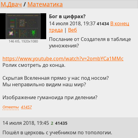
М.Двач
/
Математика
Бог в цифрах?
14 июля 2018, 19:37
В конец
41434
треда
|
Веб
Послание от Создателя в таблице
146 Кб, 1920x1080
умножения?
https://www.youtube.com/watch?v=2ombYCa1MMc
Ролик смотреть до конца.
Скрытая Вселенная прямо у нас под носом?
Мы неправильно видим наш мир?
Изображение гуманоида при делении?
Ответы
41457
2
14 июля 2018, 19:45
2
41435
Пошёл в церковь с учебником по топологии.