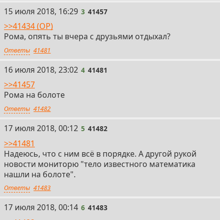
3
15 июля 2018, 16:29
3
41457
>>41434 (OP)
Рома, опять ты вчера с друзьями отдыхал?
Ответы
41481
4
16 июля 2018, 23:02
4
41481
>>41457
Рома на болоте
Ответы
41482
5
17 июля 2018, 00:12
5
41482
>>41481
Надеюсь, что с ним всё в порядке. А другой рукой
новости мониторю "тело известного математика
нашли на болоте".
Ответы
41483
6
17 июля 2018, 00:14
6
41483