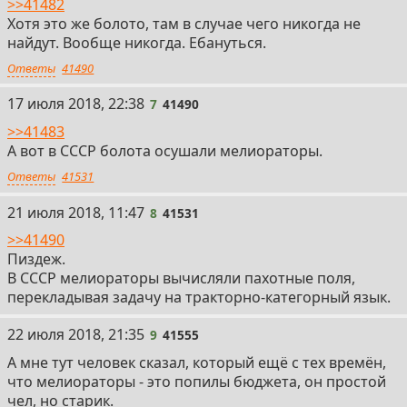
>>41482
Хотя это же болото, там в случае чего никогда не
найдут. Вообще никогда. Ебануться.
Ответы
41490
7
17 июля 2018, 22:38
7
41490
>>41483
А вот в СССР болота осушали мелиораторы.
Ответы
41531
8
21 июля 2018, 11:47
8
41531
>>41490
Пиздеж.
В СССР мелиораторы вычисляли пахотные поля,
перекладывая задачу на тракторно-категорный язык.
9
22 июля 2018, 21:35
9
41555
А мне тут человек сказал, который ещё с тех времён,
что мелиораторы - это попилы бюджета, он простой
чел, но старик.