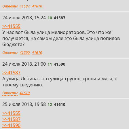
Ответы
41587
41610
10
24 июля 2018, 15:24
10
41587
>>41555
У нас вот была улица мелиораторов. Это что же
получается, на самом деле это была улица попилов
бюджета?
Ответы
41590
41610
11
24 июля 2018, 21:00
11
41590
>>41587
А улица Ленина - это улица трупов, крови и мяса, к
твоему сведению.
Ответы
41610
12
25 июля 2018, 19:58
12
41610
>>41555
>>41587
>>41590