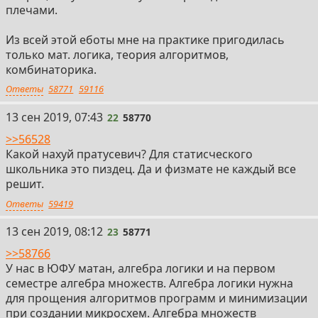
плечами.
Из всей этой еботы мне на практике пригодилась
только мат. логика, теория алгоритмов,
комбинаторика.
Ответы
58771
59116
22
13 сен 2019, 07:43
22
58770
>>56528
Какой нахуй пратусевич? Для статисческого
школьника это пиздец. Да и физмате не каждый все
решит.
Ответы
59419
23
13 сен 2019, 08:12
23
58771
>>58766
У нас в ЮФУ матан, алгебра логики и на первом
семестре алгебра множеств. Алгебра логики нужна
для прощения алгоритмов программ и минимизации
при создании микросхем. Алгебра множеств