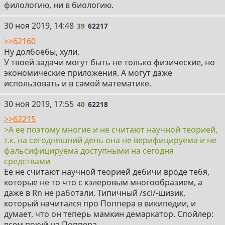
филологию, ни в биологию.
39
30 ноя 2019, 14:48
39
62217
>>62160
Ну долбоебы, хули.
У твоей задачи могут быть не только физические, но
экономические приложения. А могут даже
использовать и в самой математике.
40
30 ноя 2019, 17:55
40
62218
>>62215
>А ее поэтому многие и не считают научной теорией,
т.к. на сегодняшний день она не верифицируема и не
фальсифицируема доступными на сегодня
средствами
Её не считают научной теорией дебичи вроде тебя,
которые не то что с кэлеровым многообразием, а
даже в Rn не работали. Типичный /sci/-шизик,
который начитался про Поппера в википедии, и
думает, что он теперь мамкин демаркатор. Спойлер:
всем похуй на Поппера.