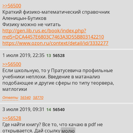
>>56500
Краткий физико-математический справочник
Аленицын-Бутиков
Физику можно не читать
http://gen.lib.rus.ec/book/index.php?
md5=DCA4457E6803C7463A3D55B803142210
https://www.ozon.ru/context/detail/id/3332277
13
1 июля 2019, 22:35
13
56528
>>56500
Если школьную, то у Пратусевича профильные
учебники неплохи. Введение в матанализ
подобающее и другие сферы по типу теорвера,
матлогики
Ответы
56540
58770
14
3 июля 2019, 09:31
14
56540
>>56528
Где найти книгу? Все то, что качаю в pdf не
открывается. Дай ссылку
молю