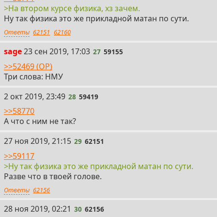
>На втором курсе физика, хз зачем.
Ну так физика это же прикладной матан по сути.
Ответы
62151
62160
27
sage
23 сен 2019, 17:03
27
59155
>>52469 (OP)
Три слова: НМУ
28
2 окт 2019, 23:49
28
59419
>>58770
А что с ним не так?
29
27 ноя 2019, 21:15
29
62151
>>59117
>Ну так физика это же прикладной матан по сути.
Разве что в твоей голове.
Ответы
62156
30
28 ноя 2019, 02:21
30
62156