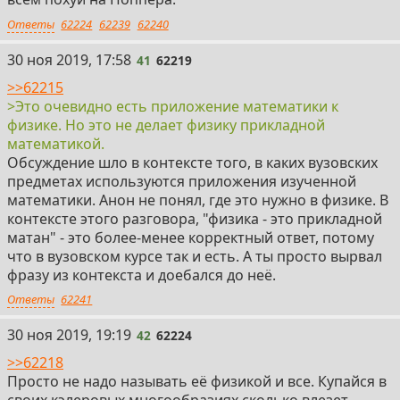
Ответы
62224
62239
62240
41
30 ноя 2019, 17:58
41
62219
>>62215
>Это очевидно есть приложение математики к
физике. Но это не делает физику прикладной
математикой.
Обсуждение шло в контексте того, в каких вузовских
предметах используются приложения изученной
математики. Анон не понял, где это нужно в физике. В
контексте этого разговора, "физика - это прикладной
матан" - это более-менее корректный ответ, потому
что в вузовском курсе так и есть. А ты просто вырвал
фразу из контекста и доебался до неё.
Ответы
62241
42
30 ноя 2019, 19:19
42
62224
>>62218
Просто не надо называть её физикой и все. Купайся в
своих кэлеровых многообразиях сколько влезет,