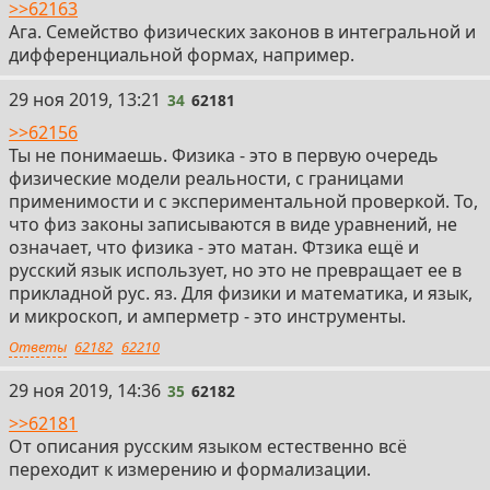
>>62163
Ага. Семейство физических законов в интегральной и
дифференциальной формах, например.
34
29 ноя 2019, 13:21
34
62181
>>62156
Ты не понимаешь. Физика - это в первую очередь
физические модели реальности, с границами
применимости и с экспериментальной проверкой. То,
что физ законы записываются в виде уравнений, не
означает, что физика - это матан. Фтзика ещё и
русский язык использует, но это не превращает ее в
прикладной рус. яз. Для физики и математика, и язык,
и микроскоп, и амперметр - это инструменты.
Ответы
62182
62210
35
29 ноя 2019, 14:36
35
62182
>>62181
От описания русским языком естественно всё
переходит к измерению и формализации.