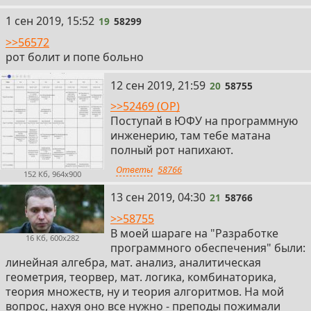
19
1 сен 2019, 15:52
19
58299
>>56572
рот болит и попе больно
20
12 сен 2019, 21:59
20
58755
>>52469 (OP)
Поступай в ЮФУ на программную
инженерию, там тебе матана
полный рот напихают.
Ответы
58766
152 Кб, 964x900
21
13 сен 2019, 04:30
21
58766
>>58755
В моей шараге на "Разработке
16 Кб, 600x282
программного обеспечения" были:
линейная алгебра, мат. анализ, аналитическая
геометрия, теорвер, мат. логика, комбинаторика,
теория множеств, ну и теория алгоритмов. На мой
вопрос, нахуя оно все нужно - преподы пожимали