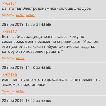
>>62151
Да что ты? Электродинамика - сплошь диффуры
Ответы
62163
62181
31
28 ноя 2019, 12:25
31
62160
>>59117
Вот я сейчас защищаться пытаюсь, хожу по
семинарам, меня неизменно спрашивают: "А зачем
это нужно? Есть какая-нибудь физическая задача,
которую это позволяет решать?"
Ответы
62217
32
28 ноя 2019, 14:28
32
62163
>>62156
имплаинг нужно что-то доказывать, а не применять
знакомые подстановки
Ответы
62164
33
28 ноя 2019, 15:22
33
62164