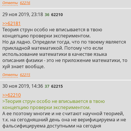
Ответы
62216
36
29 ноя 2019, 23:18
36
62210
>>62181
Теория струн особо не вписывается в твою
концепцию проверки экспериментом.
Но да ладно. Определи тогда, что по твоему является
прикладной математикой. Потому что если
использование математики в качестве языка
описания физики - это не приложение математики, то
хуй знает вообще.
Ответы
62215
37
30 ноя 2019, 14:36
37
62215
>>62210
>Теория струн особо не вписывается в твою
концепцию проверки экспериментом.
А ее поэтому многие и не считают научной теорией,
т.к. на сегодняшний день она не верифицируема и не
фальсифицируема доступными на сегодня