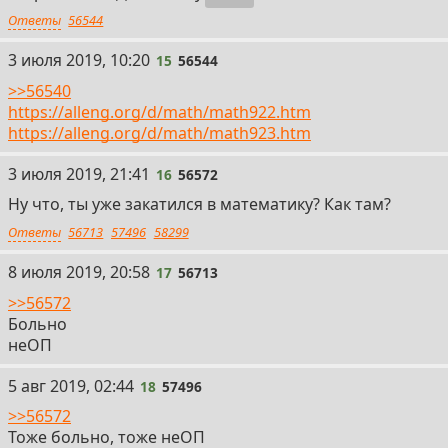
Ответы
56544
15
3 июля 2019, 10:20
15
56544
>>56540
https://alleng.org/d/math/math922.htm
https://alleng.org/d/math/math923.htm
16
3 июля 2019, 21:41
16
56572
Ну что, ты уже закатился в математику? Как там?
Ответы
56713
57496
58299
17
8 июля 2019, 20:58
17
56713
>>56572
Больно
неОП
18
5 авг 2019, 02:44
18
57496
>>56572
Тоже больно, тоже неОП