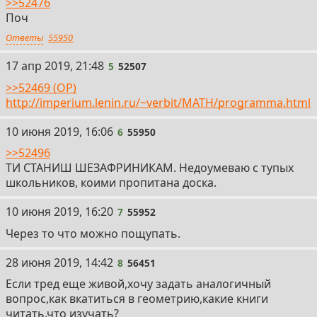
>>52476
Поч
Ответы
55950
5
17 апр 2019, 21:48
5
52507
>>52469 (OP)
http://imperium.lenin.ru/~verbit/MATH/programma.html
6
10 июня 2019, 16:06
6
55950
>>52496
ТИ СТАНИШ ШЕЗАФРИНИКАМ. Недоумеваю с тупых
школьников, коими пропитана доска.
7
10 июня 2019, 16:20
7
55952
Через то что можно пощупать.
8
28 июня 2019, 14:42
8
56451
Если тред еще живой,хочу задать аналогичный
вопрос,как вкатиться в геометрию,какие книги
читать,что изучать?