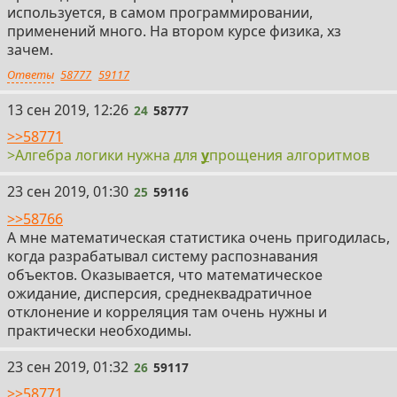
используется, в самом программировании,
применений много. На втором курсе физика, хз
зачем.
Ответы
58777
59117
24
13 сен 2019, 12:26
24
58777
>>58771
>Алгебра логики нужна для
у
прощения алгоритмов
25
23 сен 2019, 01:30
25
59116
>>58766
А мне математическая статистика очень пригодилась,
когда разрабатывал систему распознавания
объектов. Оказывается, что математическое
ожидание, дисперсия, среднеквадратичное
отклонение и корреляция там очень нужны и
практически необходимы.
26
23 сен 2019, 01:32
26
59117
>>58771