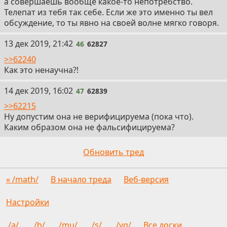
а совершаешь вообще какое-то непотребство.
Телепат из тебя так себе. Если же это именно ты вел
обсуждение, то ты явно на своей волне мягко говоря.
46
13 дек 2019, 21:42
46
62827
>>62240
Как это ненаучна?!
47
14 дек 2019, 16:02
47
62839
>>62215
Ну допустим она не верифицируема (пока что).
Каким образом она не фальсифицируема?
Обновить тред
« /math/
В начало треда
Веб-версия
Настройки
/a/
/b/
/mu/
/s/
/vg/
Все доски