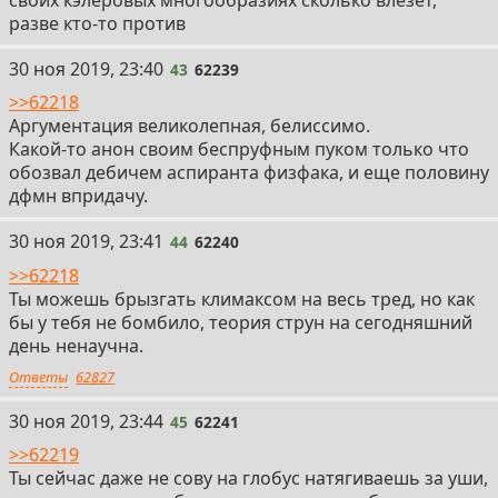
разве кто-то против
43
30 ноя 2019, 23:40
43
62239
>>62218
Аргументация великолепная, белиссимо.
Какой-то анон своим беспруфным пуком только что
обозвал дебичем аспиранта физфака, и еще половину
дфмн впридачу.
44
30 ноя 2019, 23:41
44
62240
>>62218
Ты можешь брызгать климаксом на весь тред, но как
бы у тебя не бомбило, теория струн на сегодняшний
день ненаучна.
Ответы
62827
45
30 ноя 2019, 23:44
45
62241
>>62219
Ты сейчас даже не сову на глобус натягиваешь за уши,