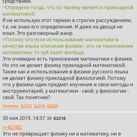
средствами.
>Определи тогда, что по твоему является прикладной
математикой.
Я не использую этот термин в строгих рассуждениям,
т.к. не знаю его определения. И даже на двоще не
юзал. Это разговорный жанр.
>Потому что если использование математики в
качестве языка описания физики - это не приложение
математики, то хуй знает вообще.
Это очевидно есть приложение математики к физике.
Но это не делает физику прикладной математикой.
Также как и использование в физике русского языка
не делает физику прикладной филологией. Потому
что у физики один предмет изучения и свои методы и
инструментарий, у математики - свой, у филологии -
свой. Так понятнее?
Ответы
62218
62219
62839
38
30 ноя 2019, 14:37
38
62216
>>62182
Это не превращает физику ни в математику, ни в