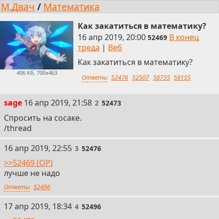
М.Двач
/
Математика
Как закатиться в математику?
16 апр 2019, 20:00
В конец
52469
треда
|
Веб
Как закатиться в математику?
406 Кб, 700x463
Ответы
52476
52507
58755
59155
2
sage
16 апр 2019, 21:58
2
52473
Спросить на сосаке.
/thread
3
16 апр 2019, 22:55
3
52476
>>52469 (OP)
лучше не надо
Ответы
52496
4
17 апр 2019, 18:34
4
52496