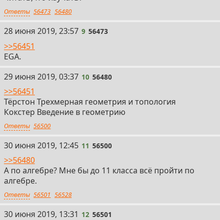
Ответы
56473
56480
9
28 июня 2019, 23:57
9
56473
>>56451
EGA.
10
29 июня 2019, 03:37
10
56480
>>56451
Тёрстон Трехмерная геометрия и топология
Кокстер Введение в геометрию
Ответы
56500
11
30 июня 2019, 12:45
11
56500
>>56480
А по алгебре? Мне бы до 11 класса всё пройти по
алгебре.
Ответы
56501
56528
12
30 июня 2019, 13:31
12
56501