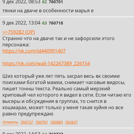
62
9 дек 2022, 08:53
62
760701
тянки на дваче в особенности марья е
63
9 дек 2022, 13:04
63
760718
>>759282 (OP)
Странно что на дваче так и не зафорсили этого
персонажа:
https://vk.com/id440991407
https://vk.com/wall-142267389_226154
Шиз который уже лет пять засрал весь вк своими
поисками богатой мамки, снимает часовые видосы,
пишет тонны текста. Реально самый мерзкий
криповый чел которого я видел в сети. Если читаю его
высеры и обсуждения в группах, то снится в
кошмарах, может только у меня такая хуйня но все
равно предупреждаю
Ответы
760737
760761
760983
762837
64
9 дек 2022, 14:53