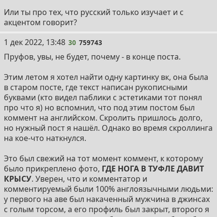
Или ты про тех, что русский только изучает и с
акцентом говорит?
30
1 дек 2022, 13:48
30
759743
Пруфов, увы, не будет, почему - в конце поста.
Этим летом я хотел найти одну картинку вк, она была
в старом посте, где текст написан рукописными
буквами (кто видел паблики с эстетиками тот понял
про что я) но вспомнил, что под этим постом был
коммент на английском. Скролить пришлось долго,
но нужный пост я нашёл. Однако во время скроллинга
на кое-что наткнулся.
Это был свежий на тот момент коммент, к которому
было прикреплено фото,
ГДЕ НОГА В ТУФЛЕ ДАВИТ
КРЫСУ
. Уверен, что и комментатор и
комментируемый были 100% англоязычными людьми:
у первого на аве был накаченный мужчина в джинсах
с голым торсом, а его профиль был закрыт, второго я