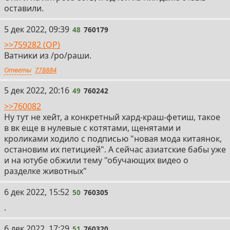
оставили.
48
5 дек 2022, 09:39
48
760179
>>759282 (OP)
Ватники из /po/раши.
Ответы
778884
49
5 дек 2022, 20:16
49
760242
>>760082
Ну тут не хейт, а конкретный хард-краш-фетиш, такое
в вк еще в нулевые с котятами, щенятами и
кроликами ходило с подписью "новая мода китаянок,
остановим их петицией". А сейчас азиатские бабы уже
и на ютубе обжили тему "обучающих видео о
разделке животных"
50
6 дек 2022, 15:52
50
760305
.
51
6 дек 2022, 17:29
51
760320