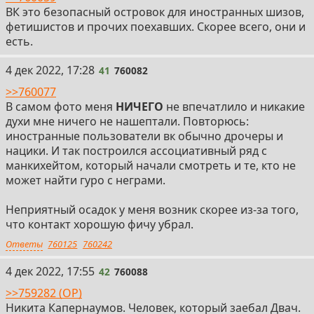
ВК это безопасный островок для иностранных шизов,
фетишистов и прочих поехавших. Скорее всего, они и
есть.
41
4 дек 2022, 17:28
41
760082
>>760077
В самом фото меня
НИЧЕГО
не впечатлило и никакие
духи мне ничего не нашептали. Повторюсь:
иностранные пользователи вк обычно дpoчepы и
нацики. И так построился ассоциативный ряд с
манкихейтом, который начали смотреть и те, кто не
может найти гуро с неграми.
Неприятный осадок у меня возник скорее из-за того,
что контакт хорошую фичу убрал.
Ответы
760125
760242
42
4 дек 2022, 17:55
42
760088
>>759282 (OP)
Никита Капернаумов. Человек, который заебал Двач.