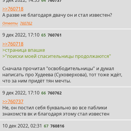
64
760737
>>760718
А разве не благодаря двачу он и стал известен?
Ответы
760762
65
9 дек 2022, 17:10
65
760761
>>760718
>страница впашке
>"поиски моей спасительницы продолжаются"
Сначала прочитал "освободительницы" и думал
написать про Худеева (Суховерхова), тот тоже ждёт,
что за ним придёт тян мечты.
66
9 дек 2022, 17:10
66
760762
>>760737
Не, он постил себя буквально во все паблики
знакомств вк и благодаря этому стал известен
67
10 дек 2022, 02:31
67
760816