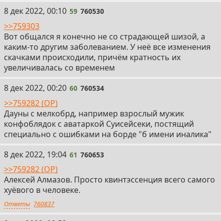
59
8 дек 2022, 00:10
59
760530
>>759303
Вот общался я конечно не со страдающей шизой, а
каким-то другим заболеванием. У неё все изменения
скачками происходили, причём кратность их
увеличивалась со временем
60
8 дек 2022, 00:20
60
760534
>>759282 (OP)
Дауны с мелкобрд, например взрослый мужик
конфоблядок с аватаркой Суисейсеки, постящий
специально с ошибками на борде "б имени иналика"
61
8 дек 2022, 19:04
61
760653
>>759282 (OP)
Алексей Алмазов. Просто квинтэссенция всего самого
хуёвого в человеке.
Ответы
760837