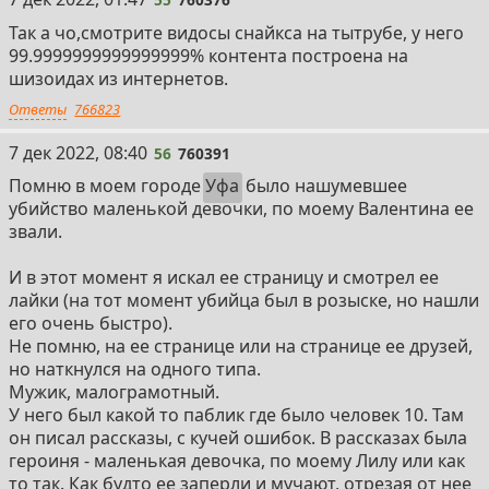
Так а чо,смотрите видосы снайкса на тытрубе, у него
99.9999999999999999% контента построена на
шизоидах из интернетов.
Ответы
766823
56
7 дек 2022, 08:40
56
760391
Помню в моем городе
Уфа
было нашумевшее
убийство маленькой девочки, по моему Валентина ее
звали.
И в этот момент я искал ее страницу и смотрел ее
лайки (на тот момент убийца был в розыске, но нашли
его очень быстро).
Не помню, на ее странице или на странице ее друзей,
но наткнулся на одного типа.
Мужик, малограмотный.
У него был какой то паблик где было человек 10. Там
он писал рассказы, с кучей ошибок. В рассказах была
героиня - маленькая девочка, по моему Лилу или как
то так. Как будто ее заперли и мучают, отрезая от нее