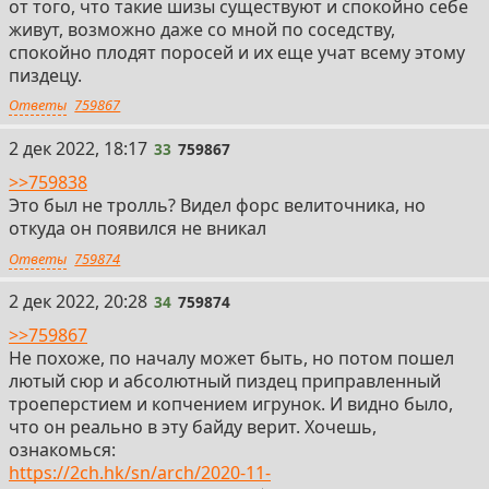
от того, что такие шизы существуют и спокойно себе
живут, возможно даже со мной по соседству,
спокойно плодят поросей и их еще учат всему этому
пиздецу.
Ответы
759867
33
2 дек 2022, 18:17
33
759867
>>759838
Это был не тролль? Видел форс велиточника, но
откуда он появился не вникал
Ответы
759874
34
2 дек 2022, 20:28
34
759874
>>759867
Не похоже, по началу может быть, но потом пошел
лютый сюр и абсолютный пиздец приправленный
троеперстием и копчением игрунок. И видно было,
что он реально в эту байду верит. Хочешь,
ознакомься:
https://2ch.hk/sn/arch/2020-11-