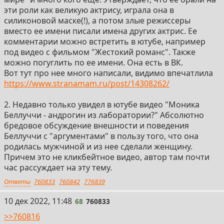
эти роли как великую актрису, играла она в
силиконовой маске(!), а потом злые режиссеры
вместо ее имени писали имена других актрис. Ее
комментарии можно встретить в ютубе, например
под видео с фильмом "Жестокий романс". Также
можно погуглить по ее имени. Она есть в ВК.
Вот тут про нее много написали, видимо впечатлила
https://www.stranamam.ru/post/14308262/
2. Недавно только увидел в ютубе видео "Моника
Беллуччи - андрогин из лаборатории?" Абсолютно
бредовое обсуждение внешности и поведения
Беллуччи с "аргументами" в пользу того, что она
родилась мужчиной и из нее сделали женщину.
Причем это не кликбейтное видео, автор там почти
час рассуждает на эту тему.
Ответы
760833
760842
776839
68
10 дек 2022, 11:48
68
760833
>>760816