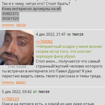
Так я к чему, читал кто? Стоит брать?
Кому интересно артикулы на вб
35882372
35581920
Ответы
760159
46
4 дек 2022, 21:47
46
760125
>>760082
>Неприятный осадок у меня возник
скорее из-за того, что контакт
хорошую фичу убрал.
Стоп анон... получается что самый
странный/жуткий человек которого
17 Кб, 312x324
ты встречал в интернете это Павел Дуров? Я уже
перестаю видеть связь твоего рассказа и темы треда.
Ответы
804207
47
5 дек 2022, 03:42
47
760159
>>760123
Они и на литресе есть, к одной из них даже отзыв