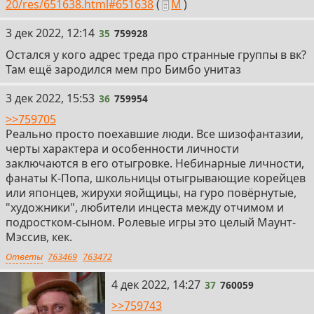
20/res/651638.html#651638
(
М
)
35
3 дек 2022, 12:14
35
759928
Остался у кого адрес треда про странные группы в вк?
Там ещё зародился мем про Бимбо унитаз
36
3 дек 2022, 15:53
36
759954
>>759705
Реально просто поехавшие люди. Все шизофантазии,
черты характера и особенности личности
заключаются в его отыгровке. Небинарные личности,
фанаты К-Попа, школьницы отыгрывающие корейцев
или японцев, жирухи яойщицы, на гуро повёрнутые,
"художники", любители инцеста между отчимом и
подростком-сыном. Ролевые игры это целый Маунт-
Мэссив, кек.
Ответы
763469
763472
37
4 дек 2022, 14:27
37
760059
>>759743