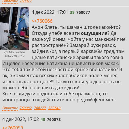
Ответы
760077
39
4 дек 2022, 17:01
39
760077
>>760066
Анон блять, ты шаман штоле какой-то?
Откуда у тебя все эти
ощущения
? Да
даже хуй с ним, чойта у нас манкихейт не
распространён? Замарай руки разок,
зайди в /b/, в первый дарквебм тред, там
2,9 Мб, webm,
486x720, 0:12
целые ватиканские архивы такого говна
И целое население Ватикана ненавистников макак.
Что тебя так в этой несчастной крысе впечатлило? В
вк, в комментах всяких калопабликов более-менее
известных льют цопе!!! Такую открытую дерзость не
может себе позволить даже двач!
Хотя если духи подсказали тебе правильно, то
иностранцы в вк действительно редкий феномен.
Ответы
760082
766227
783649
40
4 дек 2022, 17:02
40
760078
>>760059