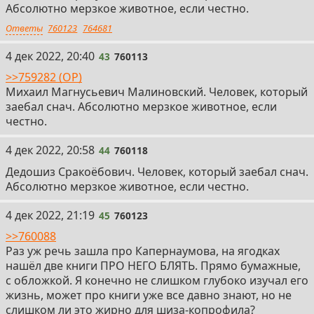
Абсолютно мерзкое животное, если честно.
Ответы
760123
764681
43
4 дек 2022, 20:40
43
760113
>>759282 (OP)
Михаил Магнусьевич Малиновский. Человек, который
заебал снач. Абсолютно мерзкое животное, если
честно.
44
4 дек 2022, 20:58
44
760118
Дедошиз Сракоёбович. Человек, который заебал снач.
Абсолютно мерзкое животное, если честно.
45
4 дек 2022, 21:19
45
760123
>>760088
Раз уж речь зашла про Капернаумова, на ягодках
нашёл две книги ПРО НЕГО БЛЯТЬ. Прямо бумажные,
с обложкой. Я конечно не слишком глубоко изучал его
жизнь, может про книги уже все давно знают, но не
слишком ли это жирно для шиза-копрофила?