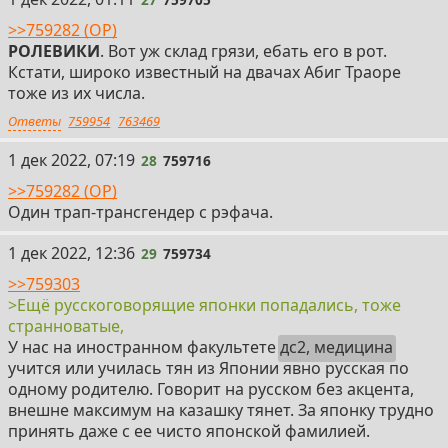
>>759282 (OP)
РОЛЕВИКИ
. Вот уж склад грязи, ебать его в рот.
Кстати, широко известный на двачах Абиг Траоре
тоже из их числа.
Ответы
759954
763469
28
1 дек 2022, 07:19
28
759716
>>759282 (OP)
Один трап-трансгендер с рэфача.
29
1 дек 2022, 12:36
29
759734
>>759303
>Ещё русскоговорящие японки попадались, тоже
странноватые,
У нас на иностранном факультете
дс2, медицина
учится или училась тян из Японии явно русская по
одному родителю. Говорит на русском без акцента,
внешне максимум на казашку тянет. За японку трудно
принять даже с ее чисто японской фамилией.