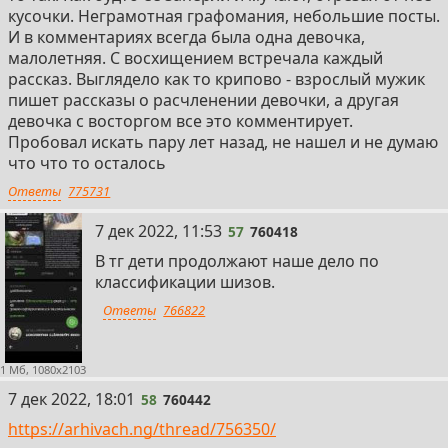
кусочки. Неграмотная графомания, небольшие посты.
И в комментариях всегда была одна девочка,
малолетняя. С восхищением встречала каждый
рассказ. Выглядело как то крипово - взрослый мужик
пишет рассказы о расчленении девочки, а другая
девочка с восторгом все это комментирует.
Пробовал искать пару лет назад, не нашел и не думаю
что что то осталось
Ответы
775731
57
7 дек 2022, 11:53
57
760418
В тг дети продолжают наше дело по
классификации шизов.
Ответы
766822
1 Мб, 1080x2103
58
7 дек 2022, 18:01
58
760442
https://arhivach.ng/thread/756350/