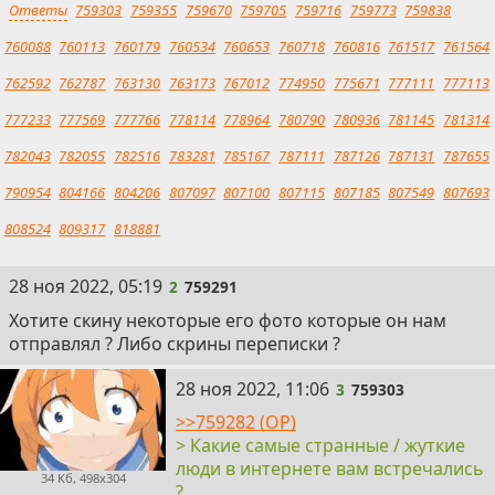
Ответы
759303
759355
759670
759705
759716
759773
759838
760088
760113
760179
760534
760653
760718
760816
761517
761564
762592
762787
763130
763173
767012
774950
775671
777111
777113
777233
777569
777766
778114
778964
780790
780936
781145
781314
782043
782055
782516
783281
785167
787111
787126
787131
787655
790954
804166
804206
807097
807100
807115
807185
807549
807693
808524
809317
818881
2
28 ноя 2022, 05:19
2
759291
Хотите скину некоторые его фото которые он нам
отправлял ? Либо скрины переписки ?
3
28 ноя 2022, 11:06
3
759303
>>759282 (OP)
> Какие самые странные / жуткие
люди в интернете вам встречались
34 Кб, 498x304
?