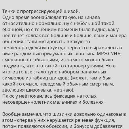
Тянки с прогрессирующей шизой.
Одно время зоонаблюдал такую, начинала
относительно нормально, ну с небольшой такой
ебанцой, но с течением времени было видно, как у
неё течёт колпак всё больше и больше, язык и манера
общения стали мутировать в какую-то
нечленораздельную хуиту, сперва это выражалось в
виде рандомных придуманных слов типа МРЖСУНЪ,
смешанных с обычными, из-за чего можно было
подумать, что это какой-то старовер упячки. Но в
итоге это всё стало тупо набором рандомных
символов из таблиц щиндовс (может, там и был
какой-то смысл, неведомый обычным смертным,
эволюция шизоязыка, не знаю).
Плюс у неё появилась фиксация на голых
несовершеннолетних мальчиках и болезнях.
Вообще замечал, что шизички довольно одинаковы в
этом - сперва у них нарушается речевая функция,
потом появляются обсессии, и бонусом добавляется