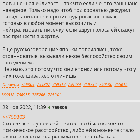
повышенная ебливость, так что если чё, это ваш шанс
наверное. Только надо чтоб под кроватью дежурил
наряд санитаров в противоударных костюмах,
готовых в любой момент выскочить и
нейтрализовать писечку, если вдруг голоса ей скажут
вас принести в жертву.
Ещё русскоговорящие японки попадались, тоже
странноватые, вызывали некое беспокойство своим
поведением.
Не знаю, это потому что они японки или потому что у
них тоже шиза, хер отличишь.
Ответы
759305
759307
759317
759434
759734
760530
765015
766818
766955
785206
785341
4
28 ноя 2022, 11:39
4
759305
>>759303
Скорее всего у нее действительно было какое-то
психическое расстройство , либо ей в моменте стало
не интересно и она решила просто стебаться