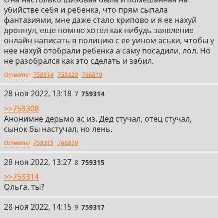
убийстве себя и ребенка, что прям сыпала
фантазиями, мне даже стало крипово и я ее нахуй
дропнул, еще помню хотел как нибудь заявление
онлайн написать в полицию с ее уином аськи, чтобы у
нее нахуй отобрали ребенка а саму посадили, лол. Но
не разобрался как это сделать и забил.
Ответы
759314
759320
766819
7
28 ноя 2022, 13:18
7
759314
>>759308
Анонимне дерьмо ас из. Дед стучал, отец стучал,
сынок бы настучал, но лень.
Ответы
759315
766819
8
28 ноя 2022, 13:27
8
759315
>>759314
Ольга, ты?
9
28 ноя 2022, 14:15
9
759317