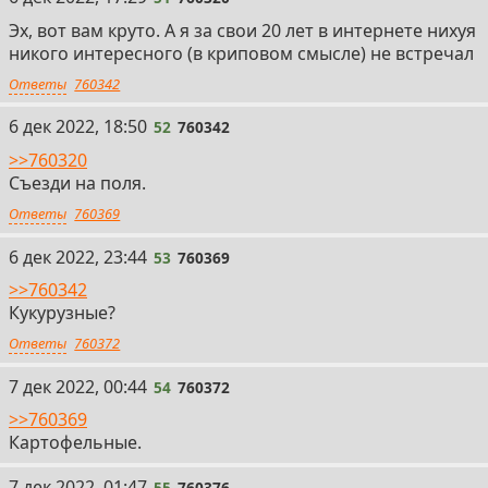
Эх, вот вам круто. А я за свои 20 лет в интернете нихуя
никого интересного (в криповом смысле) не встречал
Ответы
760342
52
6 дек 2022, 18:50
52
760342
>>760320
Съезди на поля.
Ответы
760369
53
6 дек 2022, 23:44
53
760369
>>760342
Кукурузные?
Ответы
760372
54
7 дек 2022, 00:44
54
760372
>>760369
Картофельные.
55
7 дек 2022, 01:47
55
760376