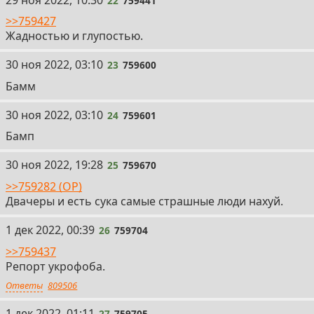
22
759441
>>759427
Жадностью и глупостью.
23
30 ноя 2022, 03:10
23
759600
Бамм
24
30 ноя 2022, 03:10
24
759601
Бамп
25
30 ноя 2022, 19:28
25
759670
>>759282 (OP)
Двачеры и есть сука самые страшные люди нахуй.
26
1 дек 2022, 00:39
26
759704
>>759437
Репорт укрофоба.
Ответы
809506
27
1 дек 2022, 01:11
27
759705