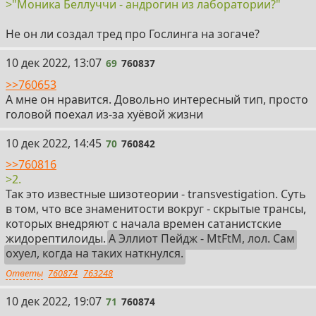
>"Моника Беллуччи - андрогин из лаборатории?"
Не он ли создал тред про Гослинга на зогаче?
69
10 дек 2022, 13:07
69
760837
>>760653
А мне он нравится. Довольно интересный тип, просто
головой поехал из-за хуёвой жизни
70
10 дек 2022, 14:45
70
760842
>>760816
>2.
Так это известные шизотеории - transvestigation. Суть
в том, что все знаменитости вокруг - скрытые трансы,
которых внедряют с начала времен сатанистские
жидорептилоиды.
А Эллиот Пейдж - MtFtM, лол. Сам
охуел, когда на таких наткнулся.
Ответы
760874
763248
71
10 дек 2022, 19:07
71
760874