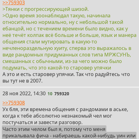
>>759303
>Тянки с прогрессирующей шизой.
>Одно время зоонаблюдал такую, начинала
относительно нормально, ну с небольшой такой
ебанцой, но с течением времени было видно, как у
неё течёт колпак всё больше и больше, язык и манера
общения стали мутировать в какую-то
нечленораздельную хуиту, сперва это выражалось в
виде рандомных придуманных слов типа МРЖСУНЪ,
смешанных с обычными, из-за чего можно было
подумать, что это какой-то старовер упячки
А это и есть старовер упячки. Так что радуйтесь что
вы тут не в 2007.
10
28 ноя 2022, 14:30
10
759320
>>759308
Ух бля, эти времена общения с рандомами в аське,
когда к тебе абсолютно незнакомый чел мог
постучаться и завести разговор.
Часто этим челом был я, потому что меня
прикалывала фича - набираешь какой-нибудь уин или