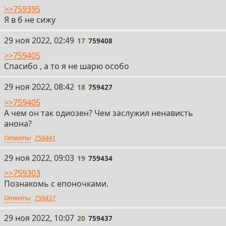
>>759395
Я в б не сижу
17
29 ноя 2022, 02:49
17
759408
>>759405
Спасибо , а то я не шарю особо
18
29 ноя 2022, 08:42
18
759427
>>759405
А чем он так одиозен? Чем заслужил ненависть
анона?
Ответы
759441
19
29 ноя 2022, 09:03
19
759434
>>759303
Познакомь с епоночками.
Ответы
759437
20
29 ноя 2022, 10:07
20
759437