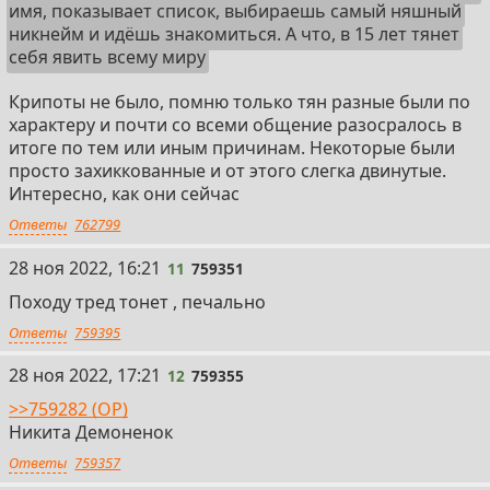
имя, показывает список, выбираешь самый няшный
никнейм и идёшь знакомиться. А что, в 15 лет тянет
себя явить всему миру
Крипоты не было, помню только тян разные были по
характеру и почти со всеми общение разосралось в
итоге по тем или иным причинам. Некоторые были
просто захиккованные и от этого слегка двинутые.
Интересно, как они сейчас
Ответы
762799
11
28 ноя 2022, 16:21
11
759351
Походу тред тонет , печально
Ответы
759395
12
28 ноя 2022, 17:21
12
759355
>>759282 (OP)
Никита Демоненок
Ответы
759357