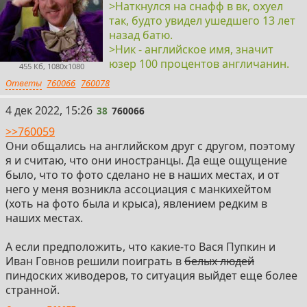
>Наткнулся на снафф в вк, охуел
так, будто увидел ушедшего 13 лет
назад батю.
>Ник - английское имя, значит
юзер 100 процентов англичанин.
455 Кб, 1080x1080
Ответы
760066
760078
38
4 дек 2022, 15:26
38
760066
>>760059
Они общались на английском друг с другом, поэтому
я и считаю, что они иностранцы. Да еще ощущение
было, что то фото сделано не в наших местах, и от
него у меня возникла ассоциация с манкихейтом
(хоть на фото была и крыса), явлением редким в
наших местах.
А если предположить, что какие-то Вася Пупкин и
Иван Гoвнoв решили поиграть в
белых людей
пиндоских живодеров, то ситуация выйдет еще более
странной.