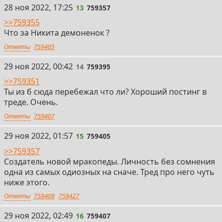
13
28 ноя 2022, 17:25
13
759357
>>759355
Что за Никита демоненок ?
Ответы
759405
14
29 ноя 2022, 00:42
14
759395
>>759351
Ты из б сюда перебежал что ли? Хороший постинг в
треде. Очень.
Ответы
759407
15
29 ноя 2022, 01:57
15
759405
>>759357
Создатель новой мракопеды. Личность без сомнения
одна из самых одиозных на сначе. Тред про него чуть
ниже этого.
Ответы
759408
759427
16
29 ноя 2022, 02:49
16
759407