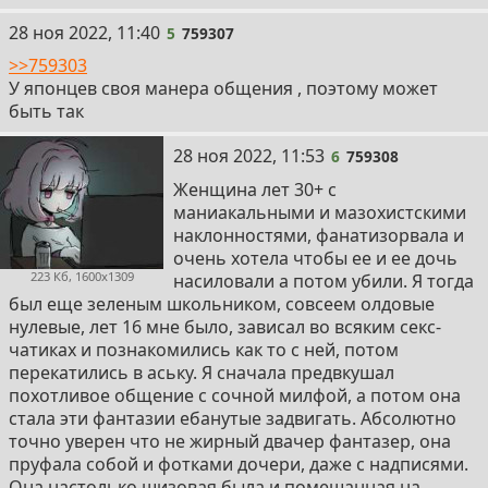
5
28 ноя 2022, 11:40
5
759307
>>759303
У японцев своя манера общения , поэтому может
быть так
6
28 ноя 2022, 11:53
6
759308
Женщина лет 30+ с
маниакальными и мазохистскими
наклонностями, фанатизорвала и
очень хотела чтобы ее и ее дочь
223 Кб, 1600x1309
насиловали а потом убили. Я тогда
был еще зеленым школьником, совсеем олдовые
нулевые, лет 16 мне было, зависал во всяким секс-
чатиках и познакомились как то с ней, потом
перекатились в аську. Я сначала предвкушал
похотливое общение с сочной милфой, а потом она
стала эти фантазии ебанутые задвигать. Абсолютно
точно уверен что не жирный двачер фантазер, она
пруфала собой и фотками дочери, даже с надписями.
Она настолько шизовая была и помешанная на