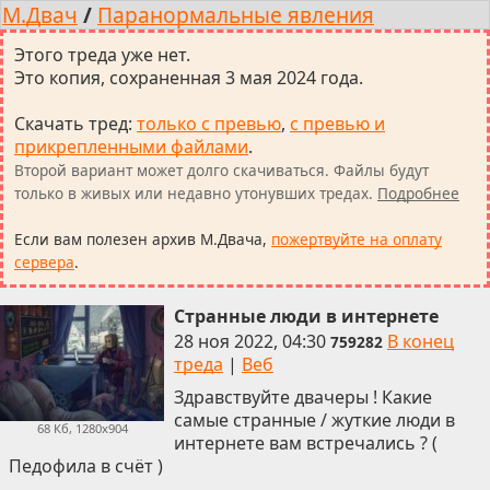
М.Двач
/
Паранормальные явления
Этого треда уже нет.
Это копия, сохраненная 3 мая 2024 года.
Скачать тред
:
только с превью
,
с превью и
прикрепленными файлами
.
Второй вариант может долго скачиваться. Файлы будут
только в живых или недавно утонувших тредах.
Подробнее
Если вам полезен архив М.Двача,
пожертвуйте на оплату
сервера
.
Странные люди в интернете
28 ноя 2022, 04:30
В конец
759282
треда
|
Веб
Здравствуйте двачеры ! Какие
самые странные / жуткие люди в
68 Кб, 1280x904
интернете вам встречались ? (
Педофила в счёт )