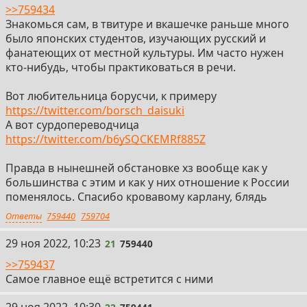
>>759434
Знакомься сам, в твитуре и вкашечке раньше много
было японских студентов, изучающих русский и
фанатеющих от местной культуры. Им часто нужен
кто-нибудь, чтобы практиковаться в речи.
Вот любительница борусчи, к примеру
https://twitter.com/borsch_daisuki
А вот сурдопереводчица
https://twitter.com/b6ySQCKEMRf885Z
Правда в нынешней обстановке хз вообще как у
большинства с этим и как у них отношение к России
поменялось. Спасибо кровавому карлану, блядь
Ответы
759440
759704
21
29 ноя 2022, 10:23
21
759440
>>759437
Самое главное ещё встретится с ними
22
29 ноя 2022, 10:30