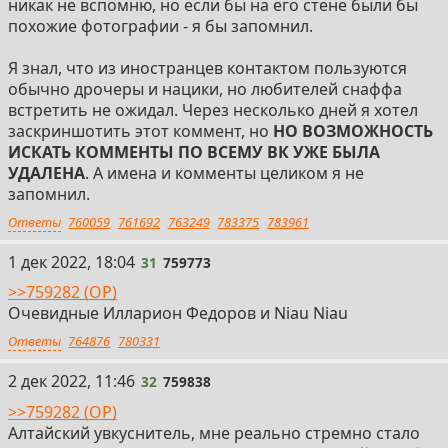
никак не вспомню, но если бы на его стене были бы
похожие фотографии - я бы запомнил.
Я знал, что из иностранцев контактом пользуются
обычно дpoчepы и нацики, но любителей снаффа
встретить не ожидал. Через несколько дней я хотел
заскриншотить этот коммент, но
НО ВОЗМОЖНОСТЬ
ИСКАТЬ КОММЕНТЫ ПО ВСЕМУ ВК УЖЕ БЫЛА
УДАЛЕНА
. А имена и комменты целиком я не
запомнил.
Ответы
760059
761692
763249
783375
783961
31
1 дек 2022, 18:04
31
759773
>>759282 (OP)
Очевидные Илларион Федоров и Niau Niau
Ответы
764876
780331
32
2 дек 2022, 11:46
32
759838
>>759282 (OP)
Алтайский увкуснитель, мне реально стремно стало