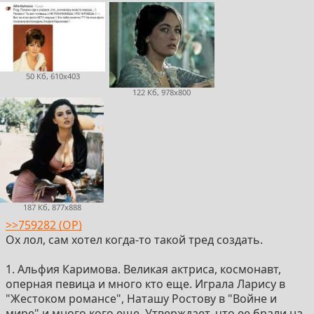
50 Кб, 610x403
122 Кб, 978x800
187 Кб, 877x888
>>759282 (OP)
Ох лол, сам хотел когда-то такой тред создать.
1. Альфия Каримова. Великая актриса, космонавт,
оперная певица и много кто еще. Играла Ларису в
"Жестоком романсе", Наташу Ростову в "Войне и
мире" и много кого еще. Утверждает, что ее брали на