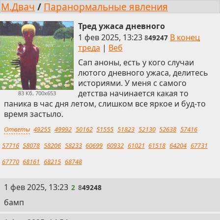
М.Двач
/
Паранормальные явления
Тред ужаса дневного
1 фев 2025, 13:23
В конец
8
49247
треда
|
Веб
Сап аноны, есть у кого случаи
лютого дневного ужаса, делитесь
историями. У меня с самого
детства начинается какая то
83 Кб, 700x653
паника в час дня летом, слишком все яркое и буд-то
время застыло.
Ответы
49255
49992
50162
51555
51823
52130
52638
57416
57716
58078
58206
58233
60699
60932
61021
61518
64204
67731
67770
68161
68215
68748
2
1 фев 2025, 13:23
2
8
49248
бамп