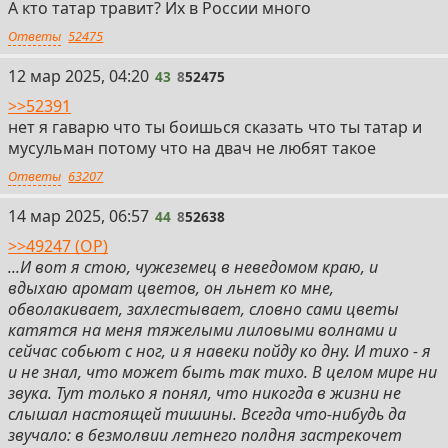
А кто татар травит? Их в России много
Ответы
52475
43
12 мар 2025, 04:20
43
8
52475
>>52391
нет я гаварю что ты боишься сказать что ты татар и
мусульман потому что на двач не любят такое
Ответы
63207
44
14 мар 2025, 06:57
44
8
52638
>>49247 (OP)
...И вот я стою, чужеземец в неведомом краю, и
вдыхаю аромат цветов, он льнет ко мне,
обволакивает, захлестывает, словно сами цветы
катятся на меня тяжелыми лиловыми волнами и
сейчас собьют с ног, и я навеки пойду ко дну. И тихо - я
и не знал, что может быть так тихо. В целом мире ни
звука. Тут только я понял, что никогда в жизни не
слышал настоящей тишины. Всегда что-нибудь да
звучало: в безмолвии летнего полдня застрекочет