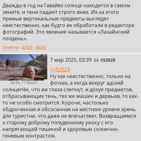
Дважды в год на Гавайях солнце находится в самом
зените, и тени падают строго вниз. Из-за этого
прямые вертикальные предметы выглядят
неестественно, как будто их обработали в редакторе
фотографий. Это явление называется «Лахайнский
полдень».
Ответы
52025
58235
34
7 мар 2025, 03:39
34
8
52025
>>52023
Ну как неестественно, только на
фотках, а когда вокруг адский
68 Кб, 1118x629
солнцепёк, что аж глаза слепнут, и дохуя предметов,
отбрасывающих тень, тех же машин и дервьев, то как-
то не особо смотрится. Короче, настолько
обдроченная и обсосанная на местном уровне хрень
для туристни, что даже не впечатляет. Возвращаемся
к старому доброму полуденному ужосу с его
напрягающей тишиной и здоровым солнечно-
теневым контрастом.