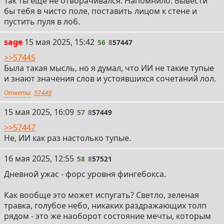
Так ты еще не отворачивался. Напомнило: Вывести
бы тебя в чисто поле, поставить лицом к стене и
пустить пуля в лоб.
56
sage
15 мая 2025, 15:42
56
8
57447
>>57445
Была такая мысль, но я думал, что ИИ не такие тупые
и знают значения слов и устоявшихся сочетаний лол.
Ответы
57449
57
15 мая 2025, 16:09
57
8
57449
>>57447
Не, ИИ как раз настолько тупые.
58
16 мая 2025, 12:55
58
8
57521
Дневной ужас - форс уровня фингебокса.
Как вообще это может испугать? Светло, зеленая
травка, голубое небо, никаких раздражающих толп
рядом - это же наоборот состояние мечты, которым