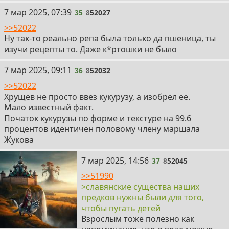
35
7 мар 2025, 07:39
35
8
52027
>>52022
Ну так-то реально репа была только да пшеница, ты
изучи рецепты то. Даже к*ртошки не было
36
7 мар 2025, 09:11
36
8
52032
>>52022
Хрущев не просто ввез кукурузу, а изобрел ее.
Мало известный факт.
Початок кукурузы по форме и текстуре на 99.6
процентов идентичен половому члену маршала
Жукова
37
7 мар 2025, 14:56
37
8
52045
>>51990
>славянские существа наших
предков нужны были для того,
чтобы пугать детей
Взрослым тоже полезно как