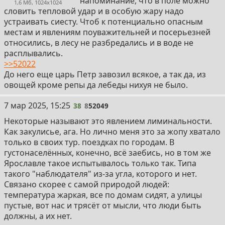
напоминание, что в поле можно
1,6 Мб, 1024x1024
словить тепловой удар и в особую жару надо
устраивать сиесту. Чтоб к потенциально опасным
местам и явлениям поуважительней и посерьезней
относились, в лесу не разбредались и в воде не
расплывались.
>>52022
До него еще царь Петр завозил всякое, а так да, из
овощей кроме репы да лебеды нихуя не было.
38
7 мар 2025, 15:25
38
8
52049
Некоторые называют это явлением лиминальности.
Как закулисье, ага. Но лично меня это за жопу хватало
только в своих тур. поездках по городам. В
густонаселённых, конечно, всё заебись, но в том же
Ярославле такое испытывалось только так. Типа
такого "наблюдателя" из-за угла, которого и нет.
Связано скорее с самой природой людей:
температура жаркая, все по домам сидят, а улицы
пустые, вот нас и трясёт от мысли, что люди быть
должны, а их нет.