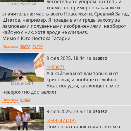
лесостепью с упором на степь и
1,9 Мб, 2560x1920
холмы, но примерно такая-же и
значительная часть всего Поволжья и, Средний Запад
Штатов, например. Я правда в эти треды захожу за
ламповыми полуденными изображениями, наоборот
кайфую с них, хотя вроде не
степняк
.
Мимо с Юго-Востока Татарии
Ответы
50072
51893
15
9 фев 2025, 18:44
15
8
50072
>>50071
А я кайфую и от ламповых, и от
криповых, и вообще от любых.
82 Кб, 640x416
Ужас полудня, как концепт, мне
невероятно доставляет.
Ответы
51564
16
9 фев 2025, 23:52
16
8
50162
>>49247 (OP)
Помню на ставок ходил летом в