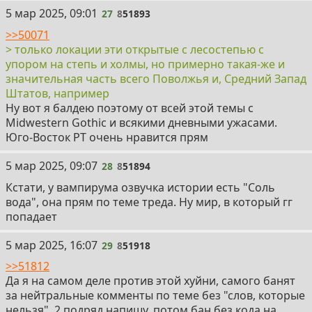
27
5 мар 2025, 09:01
27
8
51893
>>50071
> только локации эти открытые с лесостепью с
упором на степь и холмы, но примерно такая-же и
значительная часть всего Поволжья и, Средний Запад
Штатов, например
Ну вот я балдею поэтому от всей этой темы с
Midwestern Gothic и всякими дневными ужасами.
Юго-Восток РТ очень нравится прям
28
5 мар 2025, 09:07
28
8
51894
Кстати, у вампирума озвучка истории есть "Соль
вода", она прям по теме треда. Ну мир, в который гг
попадает
29
5 мар 2025, 16:07
29
8
51918
>>51812
Да я на самом деле против этой хуйни, самого банят
за нейтральные комменты по теме без "слов, которые
нельзя", 2 подряд напишу, потом бан без кода на