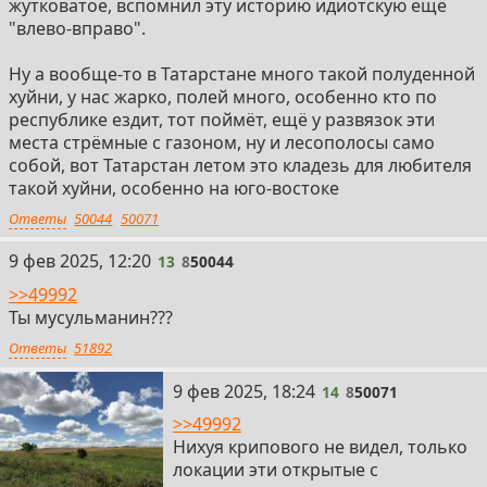
жутковатое, вспомнил эту историю идиотскую ещё
"влево-вправо".
Ну а вообще-то в Татарстане много такой полуденной
хуйни, у нас жарко, полей много, особенно кто по
республике ездит, тот поймёт, ещё у развязок эти
места стрёмные с газоном, ну и лесополосы само
собой, вот Татарстан летом это кладезь для любителя
такой хуйни, особенно на юго-востоке
Ответы
50044
50071
13
9 фев 2025, 12:20
13
8
50044
>>49992
Ты мусульманин???
Ответы
51892
14
9 фев 2025, 18:24
14
8
50071
>>49992
Нихуя крипового не видел, только
локации эти открытые с