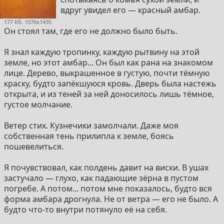
вдруг увидел его — красный амбар.
177 Кб, 1076x1435
Он стоял там, где его не должно было быть.
Я знал каждую тропинку, каждую рытвину на этой
земле, но этот амбар... Он был как рана на знакомом
лице. Дерево, выкрашенное в густую, почти тёмную
краску, будто запёкшуюся кровь. Дверь была настежь
открыта, и из теней за ней доносилось лишь тёмное,
густое молчание.
Ветер стих. Кузнечики замолчали. Даже моя
собственная тень прилипла к земле, боясь
пошевелиться.
Я почувствовал, как полдень давит на виски. В ушах
застучало — глухо, как падающие зёрна в пустом
погребе. А потом... потом мне показалось, будто вся
форма амбара дрогнула. Не от ветра — его не было. А
будто что-то внутри потянуло её на себя.