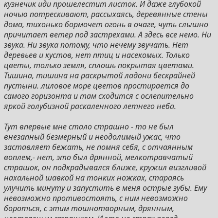
кузнечик иди прошелестит листок. И даже глубокой
ночью потрескивают, рассыхаясь, деревянные стены
дома, тихонько бормочет огонь в очаге, чуть слышно
причитает ветер под застрехами. А здесь все немо. Ни
звука. Ни звука потому, что нечему звучать. Нет
деревьев и кустов, нет птиц и насекомых. Только
цветы, только земля, сплошь покрытая цветами.
Тишина, тишина на раскрытой ладони бескрайней
пустыни. лиловое море цветов простирается до
самого горизонта и там сходится с ослепительно
яркой голубизной раскаленного летнего неба.
Тут впервые мне стало страшно - то не был
внезапный безмерный и неодолимый ужас, что
заставляет бежать, не помня себя, с отчаянным
воплем,- нет, это был дрянной, мелкотравчатый
страшок, он подкрадывался ближе, кружил визгливой
нахальной шавкой на тонких ножках, стараясь
улучить минуту и запустить в меня острые зубы. Ему
невозможно противостоять, с ним невозможно
бороться, с этим тошнотворным, дрянным,