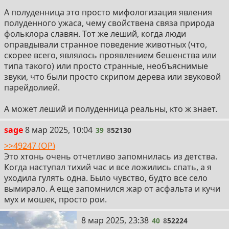
А полуденница это просто мифологизация явления
полуденного ужаса, чему свойствена связа природа
фольклора славян. Тот же леший, когда люди
оправдывали странное поведение животных (что,
скорее всего, являлось проявлением бешенства или
типа такого) или просто странные, необъяснимые
звуки, что были просто скрипом дерева или звуковой
парейдолией.
А может леший и полуденница реальны, кто ж знает.
39
sage
8 мар 2025, 10:04
39
8
52130
>>49247 (OP)
Это хтонь очень отчетливо запомнилась из детства.
Когда наступал тихий час и все ложились спать, а я
уходила гулять одна. Было чувство, будто все село
вымирало. А еще запомнился жар от асфальта и кучи
мух и мошек, просто рои.
40
8 мар 2025, 23:38
40
8
52224