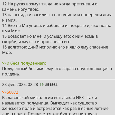
12 На руках возмут тя, да не когда преткнеши о
камень ногу твою,
13 на аспида и василиска наступиши и попереши льва
и змия.
14 Яко на Мя упова, и избавлю и: покрыю и, яко позна
имя Мое.
15 Воззовет ко Мне, и услышу eго: с ним есмь в
скорби, изму eго и прославлю eго,
16 долготою дний исполню eго и явлю eму спасение
Мое.
>>и беса полуденнаго.
Полуденный бес имя ему, это зараза опустошающая в
полдень.
19
28 фев 2025, 02:28
19
8
51564
>>50072
В славянской мифологии есть такая НЕХ - так и
называется полудница. Выглядит как существо
женского пола и встречается как раз в ясные летние
дни в полях. Появляется как-будто из ниоткуда,