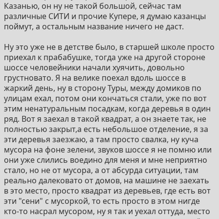
Казанью, он ну не такой большой, сейчас там
различные СИТИ и прочие Купере, я думаю казанцы
поймут, а остальным название ничего не даст.
Ну это уже не в детстве было, в старшей школе просто
приехал к прабабушке, тогда уже на другой стороне
шоссе человейники начали хуячить, довольно
грустновато. Я на велике поехал вдоль шоссе в
жаркий день, ну в сторону Туры, между домиков по
улицам ехал, потом они кончаться стали, уже по вот
этим ненатуральным посадкам, когда деревья в один
ряд. Вот я заехал в такой квадрат, а он знаете так, не
полностью закрыт,а есть небольшое отделение, я за
эти деревья заезжаю, а там просто свалка, ну куча
мусора на фоне зелени, звуков шоссе я не помню или
они уже слились воедино для меня и мне неприятно
стало, но не от мусора, а от абсурда ситуации, там
реально далековато от домов, на машине не заехать
в это место, просто квадрат из деревьев, где есть вот
эти "сени" с мусоркой, то есть просто в этом нигде
кто-то насрал мусором, ну я так и уехал оттуда, место