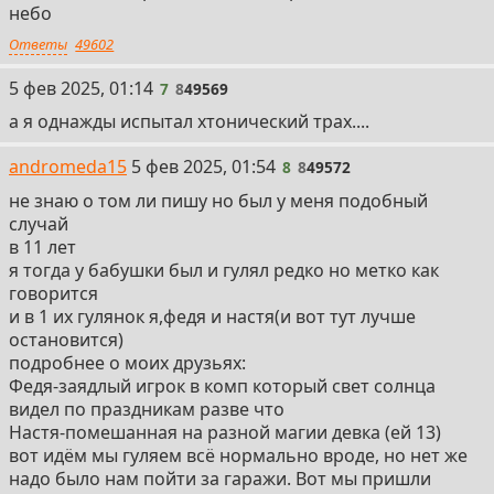
небо
Ответы
49602
7
5 фев 2025, 01:14
7
8
49569
а я однажды испытал хтонический трах....
8
andromeda15
5 фев 2025, 01:54
8
8
49572
не знаю о том ли пишу но был у меня подобный
случай
в 11 лет
я тогда у бабушки был и гулял редко но метко как
говорится
и в 1 их гулянок я,федя и настя(и вот тут лучше
остановится)
подробнее о моих друзьях:
Федя-заядлый игрок в комп который свет солнца
видел по праздникам разве что
Настя-помешанная на разной магии девка (ей 13)
вот идём мы гуляем всё нормально вроде, но нет же
надо было нам пойти за гаражи. Вот мы пришли