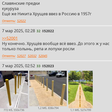
Славянские предки
кукуруза
Ещё же Никита Хрущев ввез в Россию в 1957г
Ответы
52022
32
7 мар 2025, 02:28
32
8
52022
>>52001
Ну конечно. Хрущёв вообще всё ввез. До этого ж у нас
только полынь, репа и лопухи росли
Ответы
52027
52032
52045
33
7 мар 2025, 02:52
33
8
52023
1,2 Мб, 838x794
772 Кб, 550x736
1,1 Мб, 527x799