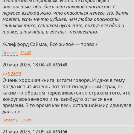
неотвязным страшком. И это не страх перед
опасностью, ибо здесь нет никакой опасности. С
первого взгляда ясно, что опасаться нечего. Но, быть
может, есть нечто худшее, чем любая опасность:
слишком тихо, слишком пустынно, вокруг все одно и
то же, и ты один, и где ты - неизвестно.
/Клиффорд Саймак, Всё живое — трава./
Ответы
53145
45
20 мар 2025, 18:04
45
8
53145
>>52638
Очень хорошая книга, кстати говоря. И даже в тему.
Когда испытываешь вот этот полуденный страх, он
каким-то образом перекликается со страхом того, что
вокруг всё замерло и ты как-будто остался вне
времени. В то время как весь остальной мир двинулся
дальше
Ответы
53198
46
21 мар 2025, 12:09
46
8
53198