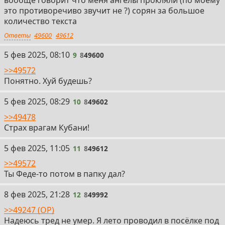
это противоречиво звучит не ?) сорян за большое
количество текста
Ответы
49600
49612
9
5 фев 2025, 08:10
9
8
49600
>>49572
Понятно. Хуй будешь?
10
5 фев 2025, 08:29
10
8
49602
>>49478
Страх врагам Кубани!
11
5 фев 2025, 11:05
11
8
49612
>>49572
Ты Феде-то потом в папку дал?
12
8 фев 2025, 21:28
12
8
49992
>>49247 (OP)
Надеюсь тред не умер. Я лето проводил в посёлке под