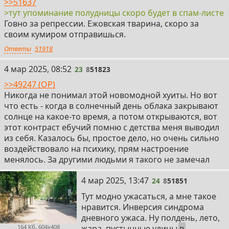
>>51637
>тут упоминание полудницы скоро будет в спам-листе
Говно за репрессии. Ежовская тварина, скоро за
своим кумиром отправишься.
Ответы
51918
23
4 мар 2025, 08:52
23
8
51823
>>49247 (OP)
Никогда не понимал этой новомодной хуиты. Но вот
что есть - когда в солнечный день облака закрывают
солнце на какое-то время, а потом открываются, вот
этот контраст ебучий помню с детства меня выводил
из себя. Казалось бы, простое дело, но очень сильно
воздействовало на психику, прям настроение
менялось. За другими людьми я такого не замечал
24
4 мар 2025, 13:47
24
8
51851
Тут модно ужасаться, а мне такое
нравится. Инверсия синдрома
дневного ужаса. Ну полдень, лето,
164 Кб, 604x408
жара, пустынные улицы
в