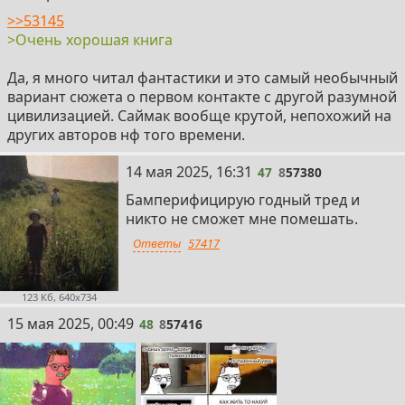
>>53145
>Очень хорошая книга
Да, я много читал фантастики и это самый необычный
вариант сюжета о первом контакте с другой разумной
цивилизацией. Саймак вообще крутой, непохожий на
других авторов нф того времени.
47
14 мая 2025, 16:31
47
8
57380
Бамперифицирую годный тред и
никто не сможет мне помешать.
Ответы
57417
123 Кб, 640x734
48
15 мая 2025, 00:49
48
8
57416