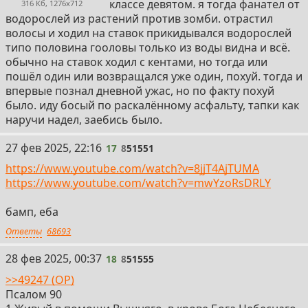
классе девятом. я тогда фанател от
316 Кб, 1276x712
водорослей из растений против зомби. отрастил
волосы и ходил на ставок прикидывался водорослей
типо половина гооловы только из воды видна и всё.
обычно на ставок ходил с кентами, но тогда или
пошёл один или возвращался уже один, похуй. тогда и
впервые познал дневной ужас, но по факту похуй
было. иду босый по раскалённому асфальту, тапки как
наручи надел, заебись было.
17
27 фев 2025, 22:16
17
8
51551
https://www.youtube.com/watch?v=8jjT4AjTUMA
https://www.youtube.com/watch?v=mwYzoRsDRLY
бамп, еба
Ответы
68693
18
28 фев 2025, 00:37
18
8
51555
>>49247 (OP)
Псалом 90