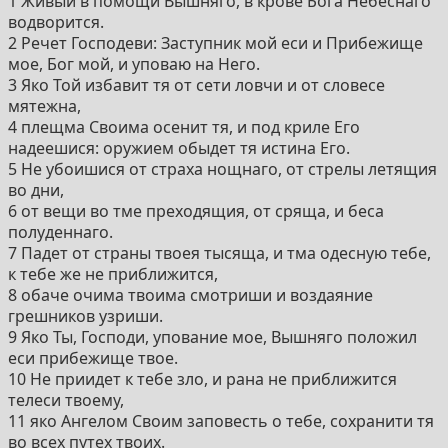
1 Живый в помощи Вышняго, в крове Бога Небеснаго
водворится.
2 Речет Господеви: Заступник мой еси и Прибежище
мое, Бог мой, и уповаю на Него.
3 Яко Той избавит тя от сети ловчи и от словесе
мятежна,
4 плещма Своима осенит тя, и под криле Его
надеешися: оружием обыдет тя истина Его.
5 Не убоишися от страха нощнаго, от стрелы летящия
во дни,
6 от вещи во тме преходящия, от сряща, и беса
полуденнаго.
7 Падет от страны твоея тысяща, и тма одесную тебе,
к тебе же не приближится,
8 обаче очима твоима смотриши и воздаяние
грешников узриши.
9 Яко Ты, Господи, упование мое, Вышняго положил
еси прибежище твое.
10 Не приидет к тебе зло, и рана не приближится
телеси твоему,
11 яко Ангелом Своим заповесть о тебе, сохранити тя
во всех путех твоих.