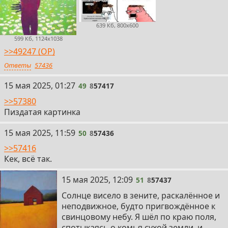
639 Кб, 800x600
599 Кб, 1124x1038
>>49247 (OP)
Ответы
57436
49
15 мая 2025, 01:27
49
8
57417
>>57380
Пиздатая картинка
50
15 мая 2025, 11:59
50
8
57436
>>57416
Кек, всё так.
51
15 мая 2025, 12:09
51
8
57437
Солнце висело в зените, раскалённое и
неподвижное, будто пригвождённое к
свинцовому небу. Я шёл по краю поля,
спотыкаясь о комья сухой земли, и