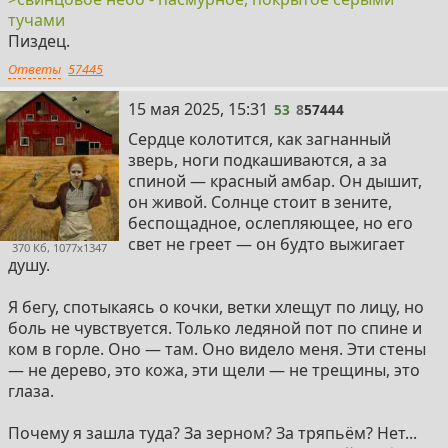
тучами
Пиздец.
Ответы
57445
53
15 мая 2025, 15:31
53
8
57444
Сердце колотится, как загнанный
зверь, ноги подкашиваются, а за
спиной — красный амбар. Он дышит,
он живой. Солнце стоит в зените,
беспощадное, ослепляющее, но его
свет не греет — он будто выжигает
370 Кб, 1077x1347
душу.
Я бегу, спотыкаясь о кочки, ветки хлещут по лицу, но
боль не чувствуется. Только ледяной пот по спине и
ком в горле. Оно — там. Оно видело меня. Эти стены
— не дерево, это кожа, эти щели — не трещины, это
глаза.
Почему я зашла туда? За зерном? За тряпьём? Нет...