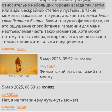
относительно небольших городах всегда так летом
,
или виды бескрайних степей и пустынь. В такие
моменты накатывает не ужас, а какое-то
наслаждение
спокойствием бытия
. Звучит натужно-философски, но
это ощущение спокойствия и гармонии для меня
неотъемлемая часть таких моментов. Хотя может
потому что я с севера, и жаркое лето у меня связано
только с положительными ощущениями.
Ответы
57521
25
5 мар 2025, 05:52
25
8
51887
>>51564
Фильм такой есть польский по-
моему
253 Кб, 640x347
26
5 мар 2025, 08:53
26
8
51892
>>50044
Нет, я не татарин (ну чуть-чуть может)
Ответы
52390