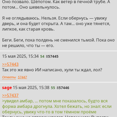
Оно позвало. Шёпотом. Как ветер в печной трубе. А
потом... Оно шевельнулось.
Я не оглядываюсь. Нельзя. Если обернусь — увижу
дверь, и она будет открыта. А там... оно уже тянется,
липкое, как старая кровь.
Беги. Беги, пока полдень не сменился тьмой. Пока
оно
не решило, что ты — его.
54
15 мая 2025, 15:34
54
8
57445
>>57443
Так это же явно ИИ написано, хули ты ждал, лол?
Ответы
57447
55
sage
15 мая 2025, 15:38
55
8
57446
>>57437
>увидел амбар, ... потом мне показалось, будто вся
форма амбара дрогнула. Хотел бежать, но знал: если
обернусь, увижу что-то в том тёмном проёме