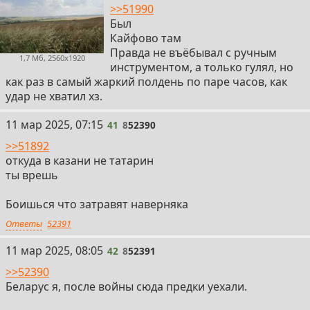
>>51990
Был
Кайфово там
Правда не въёбывал с ручным
1,7 Мб, 2560x1920
инструментом, а только гулял, но
как раз в самый жаркий полдень по паре часов, как
удар не хватил хз.
41
11 мар 2025, 07:15
41
8
52390
>>51892
откуда в казани не татарин
ты врешь
Боишься что затравят наверняка
Ответы
52391
42
11 мар 2025, 08:05
42
8
52391
>>52390
Беларус я, после войны сюда предки уехали.