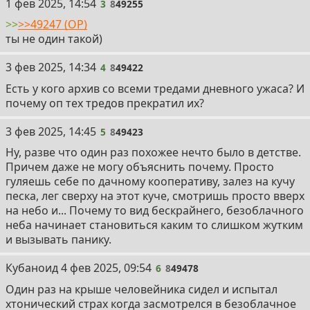
3
1 фев 2025, 14:54
3
8
49255
>>
>>49247 (OP)
ты не один такой)
4
3 фев 2025, 14:34
4
8
49422
Есть у кого архив со всеми тредами дневного ужаса? И
почему оп тех тредов прекратил их?
5
3 фев 2025, 14:45
5
8
49423
Ну, разве что один раз похожее нечто было в детстве.
Причем даже не могу объяснить почему. Просто
гуляешь себе по дачному кооперативу, залез на кучу
песка, лег сверху на этот куче, смотришь просто вверх
на небо и... Почему то вид бескрайнего, безоблачного
неба начинает становиться каким то слишком жутким
и вызывать панику.
6
Кубаноид
4 фев 2025, 09:54
6
8
49478
Один раз на крыше человейника сидел и испытал
хтонический страх когда засмотрелся в безоблачное