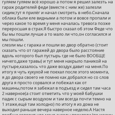
гуляем гуляем всё хорошо а потом я решил залезть на
гараж родителей феди (вместе с ним же) залезли
сидим,тут я прилёг и начал смотреть в небо.Сначала
облака были еле видными а потом и вовсе пропали и
через какое то время у меня началась тревога позже
переросшая в страх.Я быстро сказал об этом Феде что
бы мы пошли лучше а то мало ли что,он согласился и
мы пошли.
слезли мы с гаража и пошли во двор обратно (стоит
сказать что от гаражей до двора было расстояние
вдоль которого был пустырь где не было ВООБЩЕ
ничего,даже травы) и тут меня накрыло паникой на
пустыре,казалось что даже воздух давит на меня.По
итогу я чуть кукухой не поехал после этого момента,
я до двора своего не помню как добрался но со слов
друга я просто сорвался и побежал как от
машины,потом я забежал в подъезд и сидел там часа
2 наверное(а стоит отметить что у моей бабушки
падик с сырым воздухом и там всегда почти темно на
1 этаже,ещё там холодно) по итогу я из дома не
выходил раньше вечера наверное неделю.А Настя
вообще говорит что меня ангелы прокляли (по моему