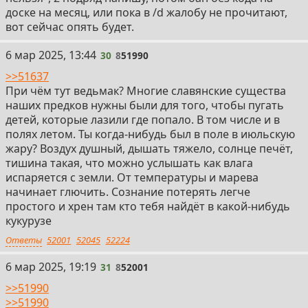
доске на месяц, или пока в /d жалобу не прочитают,
вот сейчас опять будет.
30
6 мар 2025, 13:44
30
8
51990
>>51637
При чём тут ведьмак? Многие славянские существа
наших предков нужны были для того, чтобы пугать
детей, которые лазили где попало. В том числе и в
полях летом. Ты когда-нибудь был в поле в июльскую
жару? Воздух душный, дышать тяжело, солнце печёт,
тишина такая, что можно услышать как влага
испаряется с земли. От температуры и марева
начинает глючить. Сознание потерять легче
простого и хрен там кто тебя найдёт в какой-нибудь
кукурузе
Ответы
52001
52045
52224
31
6 мар 2025, 19:19
31
8
52001
>>51990
>>51990