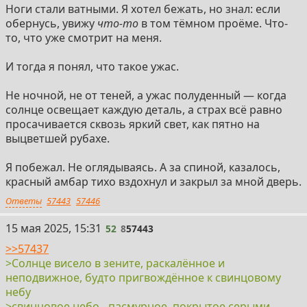
Ноги стали ватными. Я хотел бежать, но знал: если
обернусь, увижу
что-то
в том тёмном проёме. Что-
то, что уже смотрит на меня.
И тогда я понял, что такое ужас.
Не ночной, не от теней, а ужас полуденный — когда
солнце освещает каждую деталь, а страх всё равно
просачивается сквозь яркий свет, как пятно на
выцветшей рубахе.
Я побежал. Не оглядываясь. А за спиной, казалось,
красный амбар тихо вздохнул и закрыл за мной дверь.
Ответы
57443
57446
52
15 мая 2025, 15:31
52
8
57443
>>57437
>Солнце висело в зените, раскалённое и
неподвижное, будто пригвождённое к свинцовому
небу
>свинцовое небо - пасмурное, покрытое серыми