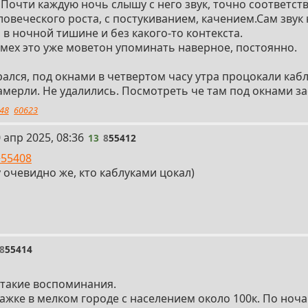
Почти каждую ночь слышу с него звук, точно соответ
ловеческого роста, с постукиванием, качением.Сам звук 
 в ночной тишине и без какого-то контекста.
 смех это уже моветон упоминать наверное, постоянно.
ался, под окнами в четвертом часу утра процокали кабл
амерли. Не удалились. Посмотреть че там под окнами з
48
60623
 апр 2025, 08:36
13
8
55412
>55408
 очевидно же, кто каблуками цокал)
8
55414
 такие воспоминания.
ажке в мелком городе с населением около 100к. По но