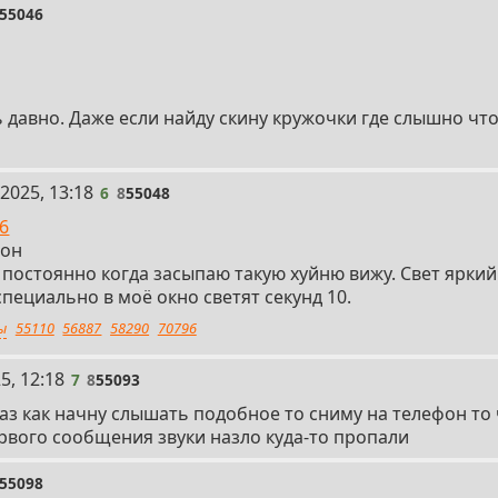
55046
давно. Даже если найду скину кружочки где слышно что 
2025, 13:18
6
8
55048
6
нон
т постоянно когда засыпаю такую хуйню вижу. Свет яркий
специально в моё окно светят секунд 10.
ы
55110
56887
58290
70796
5, 12:18
7
8
55093
аз как начну слышать подобное то сниму на телефон то 
ервого сообщения звуки назло куда-то пропали
55098