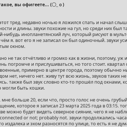
такое, вы офигеете... (〇_ｏ)
 этот тред. недавно ночью я ложился спать и начал слы
ости и длины. звуки похожие на гул, но среди них был т
-нибудь инопланетянский луч, который рисуют в муль
чём я. вот его я не записал он был одиночный. звуки уси
ытым окном.
но не так отчётливо и громко как в жизни, поэтому, уж 
нь погромче и прислушиваться, но того стоит. квартал 
военные, примерно в центре города, поэтому обычно н
дом нет, ничего нет. живу тут всю жизнь, звуков таких н
ь. также был звук словно кто-то прошёл под окнами, ко
о могли быть кошки.
мне больше 20, если что, просто голос не очень грубый
ение, которое я записал 23 марта 2025 года в 03:15. то
ве можно будет видеть северное сияние, чего я не наблю
 connected or not; probably not. звуки продолжались часа
то издалека и эхом разносятся по улице, то есть я не ду