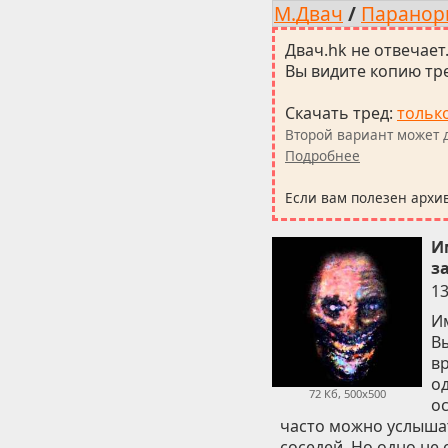
М.Двач
/
Паранор
Двач.hk не отвечает
Вы видите копию тре
Скачать тред
:
тольк
Второй вариант может д
Подробнее
Если вам полезен архи
И
з
13
И
Вы
в
о
72 Кб, 500x500
ос
часто можно услышат
соседей. Но одно не 