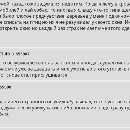
очей назад тоже задумался над этим. Когда я лежу в кро
мобилей и лай собак. Но иногда я слышу что-то типа щел
а было плохое предчувствие, деревьев у меня под окном 
е списать на птиц но их я не разу видел у своего окна. И
ткрыть окно но каждый раз страх не дает мне этого сде
21:46
3
8
55007
асто вслушивался в ночь за окном и иногда слушал очен
ас мне уже за двадцать и мне уже не до этого утопая в
ост снова стал прислушиватся
55008
, ничего странного не увидел/услышал, хотя чувство чт
, думаю если увижу какие-либо аномалии, надо сразу ту
ам...