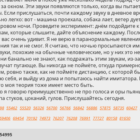
за окном. Эти звуки появляются только, когда вы пытае
 Если прислушаться, почти каждому звуку в дневное в
о легко: вот - машина проехала, собака лает, ветер дует
кровом ночи. Проведите эксперимент: днём подойдите к 
кам, которые слышите, дайте объяснение каждому. Посл
 вас очень удивит. Я не верю в паранормальные явления
ния так и не смог. Я считаю, что ночью просыпаются и
уки, похожие на обычные человеческие, но у них это не
ни банально не знают, как подражать этим звукам, из-за 
учат пугающе. Вы никогда не поймёте, откуда примерно
, ровно также, как не поймёте дистанцию, с которой бы
 себя, и выйду из дома и попытаюсь найти имитатора. 
то моя теория тоже имеет место быть.
то я говорю преимущественно не про голоса и оры пьяны
а стуков, цоканий, гулов. Прислушайтесь сегодня.
98
55462
55520
56326
56700
56766
56842
56886
57875
58735
60427
69406
69454
70192
74973
76207
76208
76991
77727
80158
81650
54995