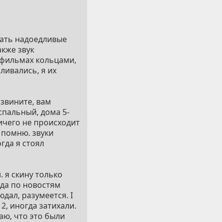
шать надоедливые
акже звук
тфильмах кольцами,
ливались, я их
извините, вам
спальный, дома 5-
ичего не происходит
е помню. звуки
гда я стоял
. я скину только
гда по новостям
дал, разумеется. I
 2, иногда затихали.
маю, что это были