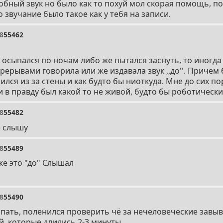
добный звук но было как то похуй мол скорая помощь, 
о звучание было такое как у тебя на записи.
8
55462
, осыпался по ночам либо же пытался заснуть, то иногд
рерывами говорила или же издавала звук ,,до''. Причем 
лся из за стены и как будто бы ниоткуда. Мне до сих по
и в правду был какой то не живой, будто бы роботическ
8
55482
е слышу
8
55489
же это "до" Слышал
8
55490
 спать, поленился проверить чё за нечеловеческие завы
й, которые длились 2-3 минуты