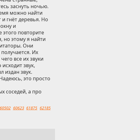
тесь заснуть ночью.
ремя можно найти
 и гнёт деревья. Но
окну и
е этого повторите
, но этому я найти
митаторы. Они
 получается. Их
чего все их звуки
 исходит звук,
л издан звук.
Надеюсь, это просто
х соседей, а про
60502
60623
61875
62185