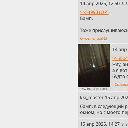
5
14 апр 2025, 12:50
5
8
>>54990 (OP)
Бамп.
Тоже прислушиваюсь 
Ответы
55048
6
14 апр 
>>5504
жду, а
а я во
будто 
Ответ
267 Кб, 960x1280
7
kki_master
15 апр 202
бамп, в следующий р
окном, но с моего п
8
15 апр 2025, 14:27
8
8