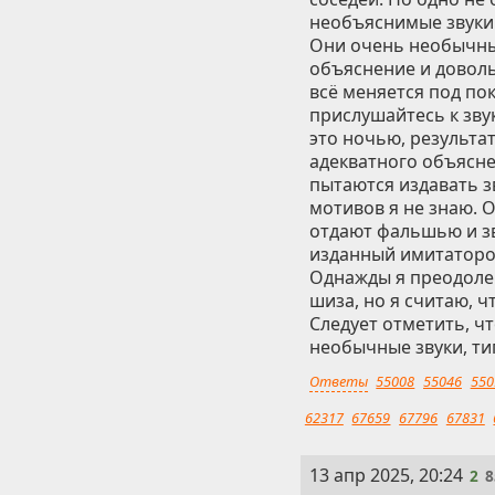
необъяснимые звуки 
Они очень необычны.
объяснение и довольн
всё меняется под по
прислушайтесь к зву
это ночью, результат
адекватного объясне
пытаются издавать зв
мотивов я не знаю. О
отдают фальшью и зв
изданный имитатором
Однажды я преодолею
шиза, но я считаю, ч
Следует отметить, ч
необычные звуки, тип
Ответы
55008
55046
550
62317
67659
67796
67831
2
13 апр 2025, 20:24
2
8