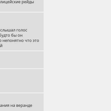
полицейские рейды
а слышал голос
будто бы он
р непонятно что это
ий
вания на веранде