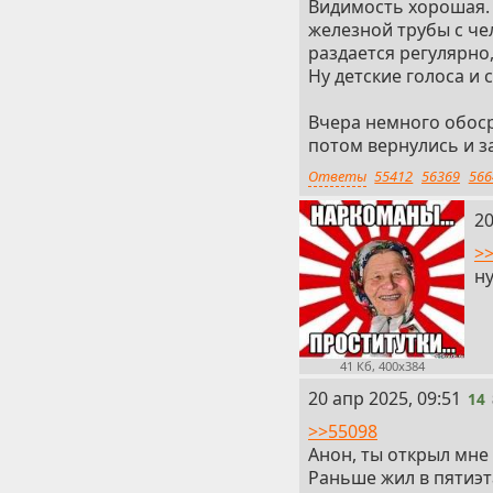
Видимость хорошая. 
железной трубы с че
раздается регулярно,
Ну детские голоса и
Вчера немного обоср
потом вернулись и з
Ответы
55412
56369
566
13
20
>
ну
41 Кб, 400x384
14
20 апр 2025, 09:51
14
>>55098
Анон, ты открыл мне
Раньше жил в пятиэт