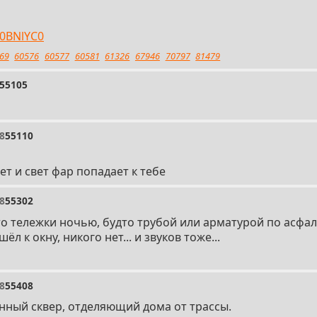
60BNlYC0
69
60576
60577
60581
61326
67946
70797
81479
55105
8
55110
т и свет фар попадает к тебе
8
55302
то тележки ночью, будто трубой или арматурой по асфал
ёл к окну, никого нет... и звуков тоже...
8
55408
нный сквер, отделяющий дома от трассы.