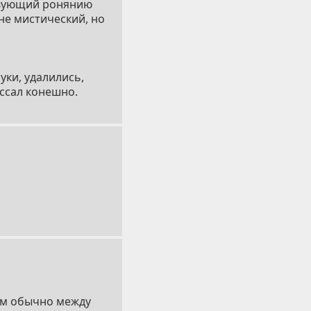
ствующий ронянию
не мистический, но
уки, удалились,
ассал конешно.
чам обычно между