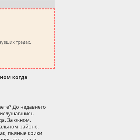
нувших тредах.
кном когда
аете? До недавнего
прислушавшись
а. За окном,
пальном районе,
ак, пьяные крики
очень странные,