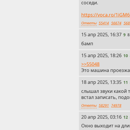
соседи.
https://voca.ro/1iGM
Ответы
55414
56674
568
9
15 апр 2025, 16:37
9
8
бамп
10
15 апр 2025, 18:26
10
>>55048
Это машина проезжае
11
18 апр 2025, 13:35
11
слышал звуки какой 
встал записать, подош
Ответы
58291
74978
12
20 апр 2025, 03:16
12
Окно выходит на дли