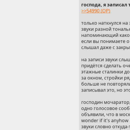
господа, я записал 
>>54990 (OP)
только наткнулся на
звуки разной тональн
напоминающий какой
если вы понимаете о 
слышал даже с закр
на записи звуки слыш
придётся сделать оче
этажные сталинки до
за окном, стройки ря
больше не повторялис
записывал это, но эт
господин мочаратор, 
одно голосовое сообщ
объявили, что в моск
wonder if it's anyhow
звуки словно откуда-