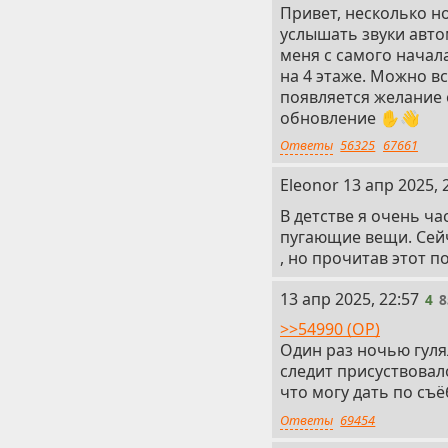
Привет, несколько н
услышать звуки авто
меня с самого начал
на 4 этаже. Можно вс
появляется желание о
обновление ✋👋
Ответы
56325
67661
3
Eleonor
13 апр 2025, 
В детстве я очень ч
пугающие вещи. Сейч
, но прочитав этот п
4
13 апр 2025, 22:57
4
8
>>54990 (OP)
Один раз ночью гулял
следит присуствовало
что могу дать по съёб
Ответы
69454