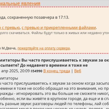
мальные явления
.
да, сохраненную позавчера в 17:13.
о с превью
,
с превью и прикрепленными файлами
.
олго скачиваться. Файлы будут только в живых или недавно уто
в М.Двача,
пожертвуйте на оплату сервера
.
митаторы Вы часто прислушиваетесь к звукам за о
асыпаете? До недавнего времени я тоже не
 апр 2025, 20:09
В конец треда
|
Веб
8
54990
митаторы
 часто прислушиваетесь к звукам за окном когда засып
ремени я тоже не особо обращал на это внимания, но 
днажды - игнорировать это вы больше не сможете никогд
обенно, если вы живёте в крупном городе, да еще и в с
ь разные звуки: разговоры людей по телефоны, лай соб
оставляет меня в покое уже несколько недель подряд - 