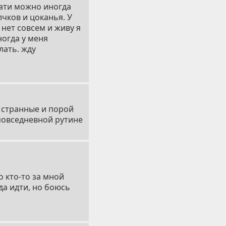
вати можно иногда
чков и цоканья. У
нет совсем и живу я
ногда у меня
лать. жду
ь странные и порой
 повседневной рутине
о кто-то за мной
да идти, но боюсь