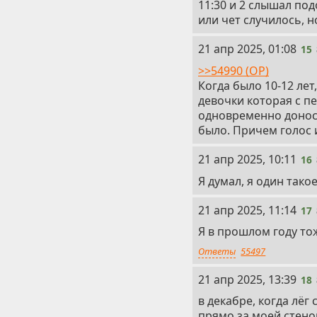
11:30 и 2 слышал по
или чет случилось, н
15
21 апр 2025, 01:08
15
>>54990 (OP)
Когда было 10-12 лет
девочки которая с пе
одновременно доноси
было. Причем голос 
16
21 апр 2025, 10:11
16
Я думал, я один тако
17
21 апр 2025, 11:14
17
Я в прошлом году то
Ответы
55497
18
21 апр 2025, 13:39
18
в декабре, когда лёг
прямо за моей стено