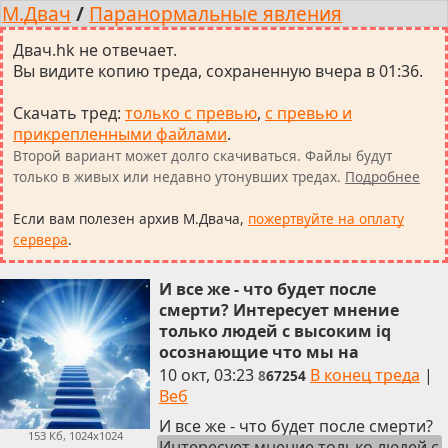
М.Двач
/
Паранормальные явления
Двач.hk не отвечает.
Вы видите копию треда, сохраненную вчера в 01:36.
Скачать тред
:
только с превью
,
с превью и
прикрепленными файлами
.
Второй вариант может долго скачиваться. Файлы будут
только в живых или недавно утонувших тредах.
Подробнее
Если вам полезен архив М.Двача,
пожертвуйте на оплату
сервера
.
И все же - что будет после
смерти? Интересует мнение
только людей с высоким iq
осознающие что мы на
10 окт, 03:23
В конец треда
|
8
67254
Веб
И все же - что будет после смерти?
153 Кб, 1024x1024
Интересует мнение только людей с