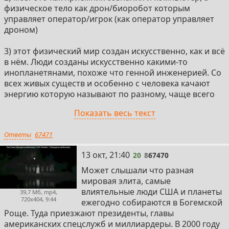
физическое тело как дрон/биоробот которым
управляет оператор/игрок (как оператор управляет
дроном)
3) этот физический мир создан искусственно, как и всё
в нём. Люди созданы искусственно какими-то
инопланетянами, похоже что генной инженерией. Со
всех живых существ и особенно с человека качают
энергию которую называют по разному, чаще всего
гаввах или луш (loosh на англ, Роберт Монро её так
Показать весь текст
называл, узнал это в своём внетелесном опыте). То
есть физический мир это что-то вроде скотофермы, а
Ответы
67471
мы как батарейки и ресурс вроде нефти, газа.
20
13 окт, 21:40
20
8
67470
4) Астральный план реально существует и там много
разных нефизических форм жизни, включая души
Может слышали что разная
умерших. Суккубы, инкубы, астральные сущности
мировая элита, самые
разные всё это реально существует. В астрале так же
влиятельные люди США и планеты
39,7 Мб, mp4,
720x404, 9:44
много инопланетян. Есть астральные паразиты
ежегодно собираются в Богемской
которые качают с людей энергию, это к болезнями и
Роще. Туда приезжают президенты, главы
депрессиям например может приводить.
американских спецслужб и миллиардеры. В 2000 году