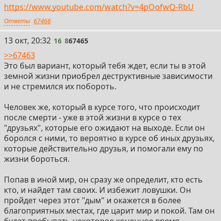
https://www.youtube.com/watch?v=4pOofwQ-RbU
Ответы
67466
16
13 окт, 20:32
16
8
67465
>>67463
Это был вариант, который тебя ждет, если ты в этой
земной жизни приобрел деструктивные зависимости
и не стремился их побороть.
Человек же, который в курсе того, что происходит
после смерти - уже в этой жизни в курсе о тех
"друзьях", которые его ожидают на выходе. Если он
боролся с ними, то вероятно в курсе об иных друзьях,
которые действительно друзья, и помогали ему по
жизни бороться.
Попав в иной мир, он сразу же определит, кто есть
кто, и найдет там своих. И избежит ловушки. Он
пройдет через этот "дым" и окажется в более
благоприятных местах, где царит мир и покой. Там он