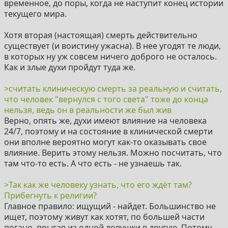
временное, до поры, когда не наступит конец истории
https://www.youtube.com/watch?v=ksouFt-IaRo
текущего мира.
https://www.youtube.com/watch?v=eXFJIqBmhbQ
Хотя вторая (настоящая) смерть действительно
существует (и воистину ужасна). В нее угодят те люди,
https://www.youtube.com/watch?v=9HvdCBFMUCg
в которых ну уж совсем ничего доброго не осталось.
Как и злые духи пройдут туда же.
>считать клиническую смерть за реальную и считать,
что человек "вернулся с того света" тоже до конца
нельзя, ведь он в реальности же был жив
Верно, опять же, духи имеют влияние на человека
24/7, поэтому и на состояние в клинической смерти
они вполне вероятно могут как-то оказывать свое
влияние. Верить этому нельзя. Можно посчитать, что
там что-то есть. А что есть - не узнаешь так.
>Так как же человеку узнать, что его ждёт там?
Прибегнуть к религии?
Главное правило: ищущий - найдет. Большинство не
ищет, поэтому живут как хотят, по большей части
погано, прыгая из одной ловушки в другую. Потому