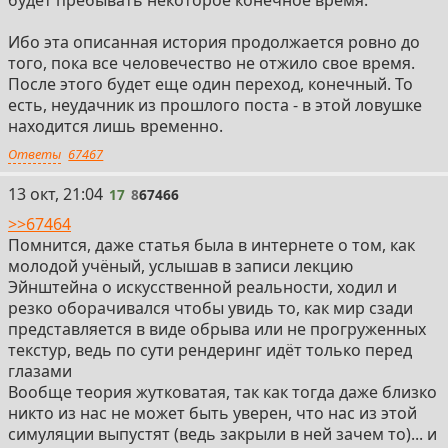
будет пребывать некоторое конечное время.
Ибо эта описанная история продолжается ровно до
того, пока все человечество не отжило свое время.
После этого будет еще один переход, конечный. То
есть, неудачник из прошлого поста - в этой ловушке
находится лишь временно.
Ответы
67467
17
13 окт, 21:04
17
8
67466
>>67464
Помнится, даже статья была в интернете о том, как
молодой учёный, услышав в записи лекцию
Эйнштейна о искусственной реальности, ходил и
резко оборачивался чтобы увидь то, как мир сзади
представляется в виде обрыва или не прогруженных
текстур, ведь по сути рендеринг идёт только перед
глазами
Вообще теория жутковатая, так как тогда даже близко
никто из нас не может быть уверен, что нас из этой
симуляции выпустят (ведь закрыли в ней зачем то)... и