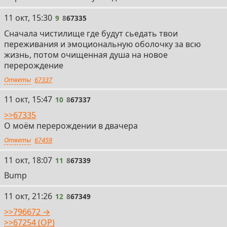
9
11 окт, 15:30
9
8
67335
Сначала чистилище где будут сьедать твои
переживания и эмоциональную оболочку за всю
жизнь, потом очищенная душа на новое
перерождение
Ответы
67337
10
11 окт, 15:47
10
8
67337
>>67335
O моём перерождении в двачера
Ответы
67459
11
11 окт, 18:07
11
8
67339
Bump
12
11 окт, 21:26
12
8
67349
>>796672 →
>>67254 (OP)