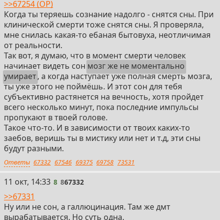
>>67254 (OP)
Когда ты теряешь сознание надолго - снятся сны. При
клинической смерти тоже снятся сны. Я проверяла,
мне снилась какая-то ебаная бытовуха, неотличимая
от реальности.
Так вот, я думаю, что в момент смерти человек
начинает видеть сон
мозг же не моментально
умирает
, а когда наступает уже полная смерть мозга,
ты уже этого не поймёшь. И этот сон для тебя
субъективно растянется на вечность, хотя пройдет
всего несколько минут, пока последние импульсы
пропукают в твоей голове.
Такое что-то. И в зависимости от твоих каких-то
заебов, веришь ты в мистику или нет и т.д, эти сны
будут разными.
Ответы
67332
67546
69375
69758
73531
8
11 окт, 14:33
8
8
67332
>>67331
Ну или не сон, а галлюцинация. Там же дмт
вырабатывается. Но суть одна.