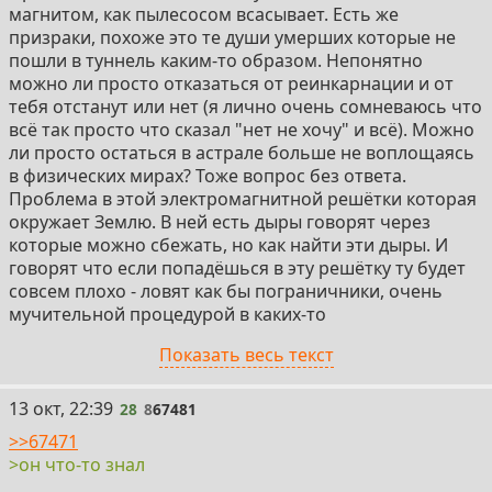
об NDE и каналов на ютубе полно
магнитом, как пылесосом всасывает. Есть же
призраки, похоже это те души умерших которые не
https://near-death.com/
пошли в туннель каким-то образом. Непонятно
можно ли просто отказаться от реинкарнации и от
https://www.nderf.org
тебя отстанут или нет (я лично очень сомневаюсь что
всё так просто что сказал "нет не хочу" и всё). Можно
https://www.youtube.com/@TheOtherSideNDEYT/videos
ли просто остаться в астрале больше не воплощаясь
в физических мирах? Тоже вопрос без ответа.
https://www.youtube.com/@IANDSvideos/videos
Проблема в этой электромагнитной решётки которая
окружает Землю. В ней есть дыры говорят через
https://www.youtube.com/@roundtripdeath/videos
которые можно сбежать, но как найти эти дыры. И
говорят что если попадёшься в эту решётку ту будет
3) Регрессивный гипноз. Это как в книгах Майкла
совсем плохо - ловят как бы пограничники, очень
Ньютона - вспоминают в нём свои прошлые жизни и
мучительной процедурой в каких-то
"жизнь между жизнями". Сейчас многие считают что
электромагнитных полях блокируют память у души и
Показать весь текст
то что в книгах Мкайкла Ньютона правда, но он сам
отправляют в новое тело. Иногда, очень редко
того не зная описал мир архонтов, плохих парней, а
(возможно потому что специально тщательно
вовсе не хороших как он считал. Они изо всех сил
блокируют такие воспоминания) вспоминают в
28
13 окт, 22:39
28
8
67481
уговаривают на новую реинкарнацию, просто
рассказах об околосмертных переживаниях как
>>67471
помешаны на ней что очень подозрительно.
именно блокируется память для нового воплощения
>он что-то знал
и эта процедура и вобще вся информация что они