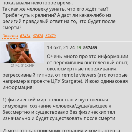
показывали некоторое время.
Так как же человеку узнать, что его ждёт там?
Прибегнуть к религии? А даст ли какая-либо из
религий правдивый ответ на то, что будет после
смерти?
Ответы
67474
67478
67479
19
13 окт, 21:24
19
8
67469
Очень много про это информации
от переживших внетелесный опыт,
21 Кб, 512x249
околосмертные переживания,
регрессивный гипноз, от remote viewers (это которые
например в проекте ЦРУ Stargate). И всех одинаковая
информация:
1) физический мир полностью искусственная
симуляция, сознание человека/душа/высшее я
бессмертно и существовало без физических тел
изначально и будет существовать после смерти
2) мозг это как приёмник сознания и компьютер, а