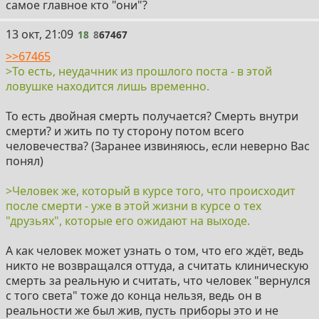
самое главное кто "они"?
18
13 окт, 21:09
18
8
67467
>>67465
>То есть, неудачник из прошлого поста - в этой
ловушке находится лишь временно.
То есть двойная смерть получается? Смерть внутри
смерти? и жить по ту сторону потом всего
человечества? (Заранее извиняюсь, если неверно Вас
понял)
>Человек же, который в курсе того, что происходит
после смерти - уже в этой жизни в курсе о тех
"друзьях", которые его ожидают на выходе.
А как человек может узнать о том, что его ждёт, ведь
никто не возвращался оттуда, а считать клиническую
смерть за реальную и считать, что человек "вернулся
с того света" тоже до конца нельзя, ведь он в
реальности же был жив, пусть приборы это и не