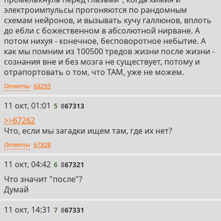
электроимпульсы прогоняются по рандомным
схемам нейронов, и вызывать кучу галлюнов, вплоть
до ебли с божественном в абсолютной нирване. А
потом нихуя - конечное, бесповоротное небытие. А
как мы помним из 100500 тредов жизни после жизни -
сознания вне и без мозга не существует, потому и
отрапортовать о том, что ТАМ, уже не можем.
Ответы
68295
5
11 окт, 01:01
5
8
67313
>>67262
Что, если мы загадки ищем там, где их нет?
Ответы
67828
6
11 окт, 04:42
6
8
67321
Что значит "после"?
Думай
7
11 окт, 14:31
7
8
67331