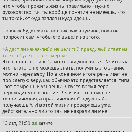
что чтобы прожить жизнь правильно - нужно
руководство, т.к. ты вообще понятия не имеешь, кто
ты такой, откуда взялся и куда идешь.
Человек будет жить, вот так, как в тумане, пока не
попросит сам, чтобы его вывели из этого.
>А даст ли какая-либо из религий правдивый ответ на
то, что будет после смерти?
Это вопрос в стиле "а можно ли доверять?". Учитывая,
что ты этого не можешь знать, получить это знание
можно через веру. Но в конечном итоге речь идет не
про слепую веру, как обычно это представляется, типа
"вот помрешь и узнаешь". Спустя время вера
переходит уже в знание. Религия это штука не
теоретическая, а
практическая
. Следуешь Х -
получаешь Y. И в этой жизни проверяешь уже,
действительно ли это так, не наврали ли мне.
23
13 окт, 21:59
23
8
67476