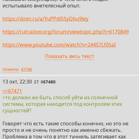
испытывало внетелесный опыт.
https://dzen.ru/a/YuPPdlSSyQbu9ley
https://rutracker.org/forum/viewtopic.php?t=6170849
https://www.youtube.com/watch?v=244S7Lf05aI
Показать весь текст
https://www.dailymail.co.uk/sciencetech/article-
14166719/Secret-Pentagon-study-reincarnation-
Ответы
67746
consciousness-Monroe-Institute-Gateway.html
27
13 окт, 22:30
27
8
67480
https://www.dailymail.co.uk/sciencetech/article-
14202685/Secret-Army-study-hints-suggests-living-
>>67471
holographic-universe.html
>то должен же быть способ уйти из солнечной
системы, которая находится под контролем этих
https://out-of-body-experience.info/
сущностей?
2) Околосмертные переживая. По англ Near Death
Говорят что есть такие способы конечно, но это не
Expiriences (NDE). Обычно в результате клинической
просто и не очень понятно как именно сбежать.
смерти. Есть сайты которые собирают свидетельства
Проблема в том что в этот туннель затягивает как