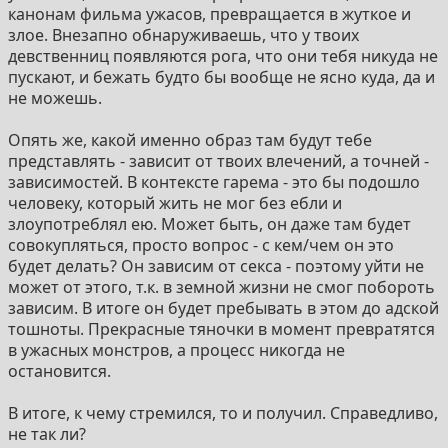
Однако Православные взгляды на загробную жизнь,
канонам фильма ужасов, превращается в жуткое и
кроме того что очень пугают (вечные страдания или
злое. Внезапно обнаруживаешь, что у твоих
вечный покой - всё это звучит страшновато, ведь
девственниц появляются рога, что они тебя никуда не
душа человека всегда требует исследований, чего-то
пускают, и бежать будто бы вообще не ясно куда, да и
нового, перемен, путешествий), а во вторых
не можешь.
невозможно представить сколько же тогда душ
находится в тех трёх известных загробных мирах по
Опять же, какой именно образ там будут тебе
Православию (Чистилище, ад, рай).
представлять - зависит от твоих влечений, а точней -
В общем я почти уверен, что по ту сторону что-то
зависимостей. В контексте гарема - это бы подошло
существует и никакого "ничего" быть не может, но
человеку, который жить не мог без ебли и
теорий, что именно там находится слишком много и
злоупотреблял ею. Может быть, он даже там будет
какая из них наиболее вероятная на мой взгляд,
совокупляться, просто вопрос - с кем/чем он это
очень сложно ответить.
будет делать? Он зависим от секса - поэтому уйти не
Хотя есть ещё теория (о ней кстати писал кто-то выше
может от этого, т.к. в земной жизни не смог побороть
уже), что в момент смерти мозга он выбрасывает
зависим. В итоге он будет пребывать в этом до адской
такой большой заряд энергии, как при начале
тошноты. Прекрасные тяночки в момент превратятся
сновидений, но в десятки и сотни раз сильнее, что
в ужасных монстров, а процесс никогда не
может привести к почти бесконечному для нашего
остановится.
сознания сну и тот момент, за который отключается
мозг - будет для нас сном на сотни лет. И каждый в
В итоге, к чему стремился, то и получил. Справедливо,
этом сне увидит то во что верил при жизни и тут тогда
не так ли?