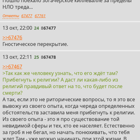
Пошло поехало зогачерское киллевалле за пределы
НЛО треда...
Ответы
67477
67761
24
13 окт, 22:00
24
8
67477
>>67476
Гностическое перекрытие.
25
13 окт, 22:11
25
8
67478
>>67467
>Так как же человеку узнать, что его ждёт там?
Прибегнуть к религии? А даст ли какая-либо из
религий правдивый ответ на то, что будет после
смерти?
А так, если это не риторические вопросы, то я это все
вывожу из своего опыта, когда череда определенных
обстоятельств заставила меня прибегнуть к религии.
Из своего опыта - это я про существование той
невидимой сферы и тех, кто ее населяет. Естественно
за гроб я не бегал, но начать понюхивать, что тебя
ждет Там - уже можно начинать при этой жизни. В