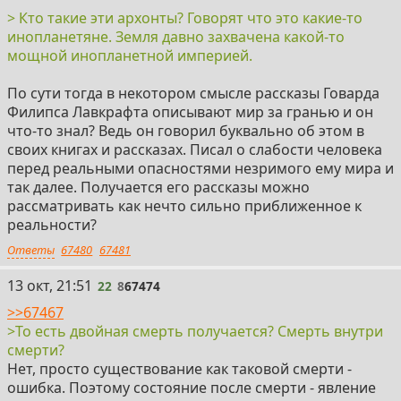
сущностями из астрала.
> Кто такие эти архонты? Говорят что это какие-то
инопланетяне. Земля давно захвачена какой-то
11) Существование в физических телах в физических
мощной инопланетной империей.
телах это самая низшая форма существования из
возможных, самое днище хуже которого ничего нет.
По сути тогда в некотором смысле рассказы Говарда
Физическое тело это тюрьма для сознания,
Филипса Лавкрафта описывают мир за гранью и он
бессмертной сущности. Никакого ада и рая не
что-то знал? Ведь он говорил буквально об этом в
существует, но существование в физических телах это
своих книгах и рассказах. Писал о слабости человека
ближе всего к понятию "ад", хуже некуда уже.
перед реальными опасностями незримого ему мира и
так далее. Получается его рассказы можно
https://www.youtube.com/watch?v=m-R0PWUVi9g
рассматривать как нечто сильно приближенное к
реальности?
https://www.youtube.com/watch?v=ndoI8kD7CXM
Ответы
67480
67481
https://www.youtube.com/watch?v=XxDq0o30yhs
22
13 окт, 21:51
22
8
67474
https://www.youtube.com/watch?v=k-2Eg3BZ_DM
>>67467
>То есть двойная смерть получается? Смерть внутри
https://www.youtube.com/watch?v=e74_MlZ0VLs
смерти?
Нет, просто существование как таковой смерти -
https://www.youtube.com/watch?v=9CyNUc5CROI
ошибка. Поэтому состояние после смерти - явление