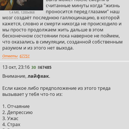
считанные минуты когда "жизнь
растения, кто-то даже вспоминал прошлую жизнь в
проносится перед глазами" наш
теле "демона" рогатого прям как обычно их рисуют.
1,4 Мб, 1200x868
мозг создаёт последнюю галлюцинацию, в которой
кажется, словно и смерти никогда не происходило и
мы просто продолжаем жить дальше в этом
бесконечном состоянии пока наверное не поймем,
что оказались в симуляции, созданной собственным
разумом и из этого нет выхода.
Ответы
67751
30
13 окт, 23:16
30
8
67485
Внимание,
лайфхак
.
Если какое либо предположение из этого треда
вызывает у тебя что-то из:
1. Отчаяние
2. Депрессию
3. Ужас
4. Страх