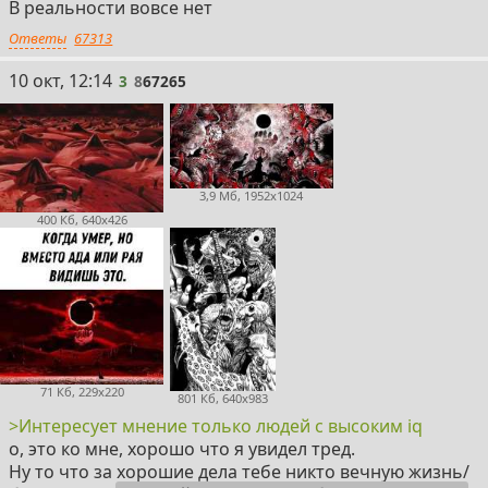
В реальности вовсе нет
Ответы
67313
3
10 окт, 12:14
3
8
67265
3,9 Мб, 1952x1024
400 Кб, 640x426
71 Кб, 229x220
801 Кб, 640x983
>Интересует мнение только людей с высоким iq
о, это ко мне, хорошо что я увидел тред.
Ну то что за хорошие дела тебе никто вечную жизнь/