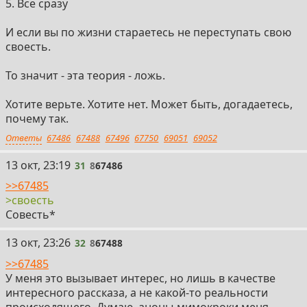
5. Все сразу
И если вы по жизни стараетесь не переступать свою
своесть.
То значит - эта теория - ложь.
Хотите верьте. Хотите нет. Может быть, догадаетесь,
почему так.
Ответы
67486
67488
67496
67750
69051
69052
31
13 окт, 23:19
31
8
67486
>>67485
>своесть
Совесть*
32
13 окт, 23:26
32
8
67488
>>67485
У меня это вызывает интерес, но лишь в качестве
интересного рассказа, а не какой-то реальности
происходящего. Думаю, аноны-мимокроки меня