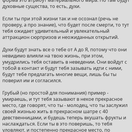
смерти до старости не существует.
духовные существа, то есть, духи.
И наконец самое интересное. Не может же
наблюдатель сломать систему и не умереть от смерти
Если ты при этой жизни так и не осознал (речь не
- значит смерть от старости существует, но тогда
проверу, а про знание), что будет после смерти, то тут
либо существует перерождение, либо нечто
тебя ожидает удивительный и увлекательный
потустороннее где можно обитает сознание или душа
аттракцион сюрпризов и неожиданных открытий.
(что вам больше нравится) после гибели
материального тела.
Духи будут знать все о тебе от А до Я, потому что они
Я больше склоняюсь к тому, что происходит
невидимо влияли на твою жизнь, при этом,
перерождение, так как сама идея того что сознание
умудрились тебя оставить в неведении. Они войдут с
отправляется куда-то очень тяжело поддаётся
тобой в контакт и будут тебя зазывать идти с ними,
пониманию. Я прекрасно осознаю, что такие вещи и
будут тебе предлагать многие вещи, лишь бы ты
не должны поддаваться пониманию, так как это на то
поверил им и согласился.
и "сверхъестественное", чтобы человек не мог это
осознать своим обыкновенным сознанием, но ведь
Грубый (но простой для понимания) пример -
это подразумевает, что где-то вне поля нашей
умираешь, и тут тебя зазывают в некое прекрасное
видимости существуют миры, где живут все те
место, где говорят, что ты - молодец, что ты заслужил
миллиарды сознаний, оставивших мир за
своей жизнью жить в прекрасном шатре с 40
тысячелетия нашей истории. И значит либо этих
девственницами, и будешь теперь вкушать фрукты и
миров миллионы, либо это какой-то нереально
наслаждаться. Если ты в это поверишь, то тебя
большой мир.
уловляют, и постепенно прекрасное место, по