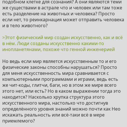
подобном клетке для сознания? А они являются теми
это как ферма по выработке эмоциональной энергии
же существами в астрале что и человек или там тоже
которую он назвал "loosh", а Землю "loosh farm". А мы
есть разделение на животных и человека? Просто
скот на ферме который доят и даже после смерти
если нет, то реинкарнация может отправить человека
похоже что нет освобождения или непонятно как
и в тело животного?
сбежать из этого ада.
>Этот физический мир создан искусственно, как и всё
9) Они увидели что Земля окружена такой как бы
в нём. Люди созданы искусственно какими-то
электромагнитной решёткой/полем которое не
инопланетянами, похоже что генной инженерией
выпускает души умерших (или большинство) с Земли
после смерти. Эту же электромагнитную решётку
Но ведь если мир является искусственным то и его
опиcывали многие в разное время, например
физические законы способны нарушаться? Просто
гностики в 1-3 веке нашей эры. Похоже что душа/
для меня искусственность мира сравнивается с
астральное тело имеет какую-то электромагниную
компьютерными программами и играми, ведь есть
природу и электромагнитные поля могут на неё
же чит-коды, глитчи, баги, но в этом же мире всего
влиять.
этого нет, или есть? Но в каком выражении тогда это
находится? Насколько хрупка структура этого
10) Вся или почти вся реальная власть на Земле
искусственного мира, настолько что достигнув
служит этим архонтам, этой инопланетной империи.
определённого уровня знаний можно почти как Нео
Настоящие элиты прекрасно знают о них очень
искажать реальность или всё-таки всё в мере
давно. Эти их ритуалы (включая жертвоприношения
приемлемого?
всю историю) делали для связи с архонтами и