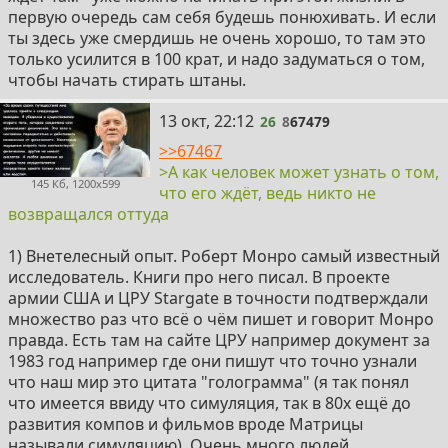
первую очередь сам себя будешь понюхивать. И если
ты здесь уже смердишь не очень хорошо, то там это
только усилится в 100 крат, и надо задуматься о том,
чтобы начать стирать штаны.
26
13 окт, 22:12
26
8
67479
>>67467
>А как человек может узнать о том,
145 Кб, 1200x599
что его ждёт, ведь никто не
возвращался оттуда
1) Внетелесный опыт. Роберт Монро самый известный
исследователь. Книги про него писал. В проекте
армии США и ЦРУ Stargate в точности подтверждали
множество раз что всё о чём пишет и говорит Монро
правда. Есть там на сайте ЦРУ например документ за
1983 год например где они пишут что точно узнали
что наш мир это цитата "голограмма" (я так понял
что имеется ввиду что симуляция, так в 80х ещё до
развития компов и фильмов вроде Матрицы
называли симуляцию). Очень много людей