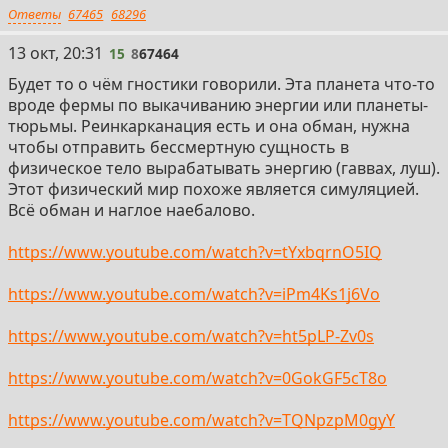
все теории имеют смысл быть. По сути в таком случае
Ответы
67465
68296
любой сценарий загробный жизни, о котором вы
слышали может существовать при таком раскладе,
15
13 окт, 20:31
15
8
67464
завесить всё будет только то во что человек реально
Будет то о чём гностики говорили. Эта планета что-то
очень сильно верил.
вроде фермы по выкачиванию энергии или планеты-
Но тут возникает парадокс - если вдруг учёный был
тюрьмы. Реинкарканация есть и она обман, нужна
убеждён, что после смерти наступит полное "ничего"
чтобы отправить бессмертную сущность в
то как мозг покажет ему этот сон? Вот тут конечно не
физическое тело вырабатывать энергию (гаввах, луш).
доработка теории.
Этот физический мир похоже является симуляцией.
Всё обман и наглое наебалово.
https://www.youtube.com/watch?v=tYxbqrnO5IQ
https://www.youtube.com/watch?v=iPm4Ks1j6Vo
https://www.youtube.com/watch?v=ht5pLP-Zv0s
https://www.youtube.com/watch?v=0GokGF5cT8o
https://www.youtube.com/watch?v=TQNpzpM0gyY