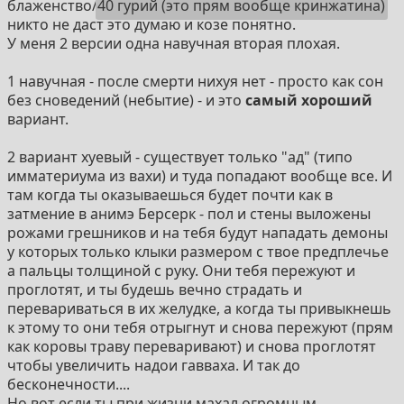
блаженство/
40 гурий (это прям вообще кринжатина)
никто не даст это думаю и козе понятно.
У меня 2 версии одна навучная вторая плохая.
1 навучная - после смерти нихуя нет - просто как сон
без сноведений (небытие) - и это
самый хороший
вариант.
2 вариант хуевый - существует только "ад" (типо
имматериума из вахи) и туда попадают вообще все. И
там когда ты оказываешься будет почти как в
затмение в анимэ Берсерк - пол и стены выложены
рожами грешников и на тебя будут нападать демоны
у которых только клыки размером с твое предплечье
а пальцы толщиной с руку. Они тебя пережуют и
проглотят, и ты будешь вечно страдать и
перевариваться в их желудке, а когда ты привыкнешь
к этому то они тебя отрыгнут и снова пережуют (прям
как коровы траву переваривают) и снова проглотят
чтобы увеличить надои гавваха. И так до
бесконечности....
Но вот если ты при жизни махал огромным