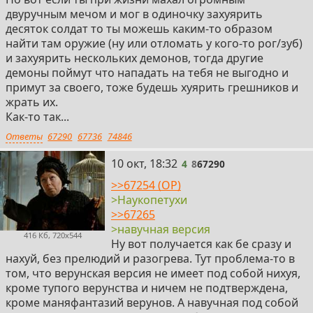
двуручным мечом и мог в одиночку захуярить
десяток солдат то ты можешь каким-то образом
найти там оружие (ну или отломать у кого-то рог/зуб)
и захуярить нескольких демонов, тогда другие
демоны поймут что нападать на тебя не выгодно и
примут за своего, тоже будешь хуярить грешников и
жрать их.
Как-то так...
Ответы
67290
67736
74846
4
10 окт, 18:32
4
8
67290
>>67254 (OP)
>Наукопетухи
>>67265
>навучная версия
416 Кб, 720x544
Ну вот получается как бе сразу и
нахуй, без прелюдий и разогрева. Тут проблема-то в
том, что верунская версия не имеет под собой нихуя,
кроме тупого верунства и ничем не подтверждена,
кроме маняфантазий верунов. А навучная под собой