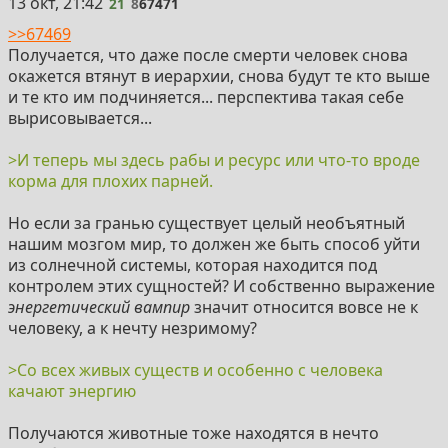
войны у них с этой империей и планету Земля (и
21
13 окт, 21:42
21
8
67471
вероятно солнечную систему) хорошие парни
>>67469
просрали плохим. И теперь мы здесь рабы и ресурс
Получается, что даже после смерти человек снова
или что-то вроде корма для плохих парней.
окажется втянут в иерархии, снова будут те кто выше
и те кто им подчиняется... перспектива такая себе
7) Реинкарнация существует. Точнее это recycling.
вырисовывается...
Непонятно добровольная она или нет, но чаще всего
говорят что добровольная так как якобы существует
>И теперь мы здесь рабы и ресурс или что-то вроде
закон свободной воли (это вызывает сомнения,
корма для плохих парней.
непонятно наверняка). То есть силой отправить
реинкарнировать якобы не могут, вынуждены
Но если за гранью существует целый необъятный
прибегать к обману и манипуляциям чтобы заставить
нашим мозгом мир, то должен же быть способ уйти
лоха снова реинкарнировать. Так как большинство
из солнечной системы, которая находится под
населения мир быдло и дурачки им легко удаётся
контролем этих сущностей? И собственно выражение
уговорить большинство на новые реинкарнации.
энергетический вампир
значит относится вовсе не к
Перед новым воплощением память о прошлых
человеку, а к нечту незримому?
жизнях блокируется (но не стирается - можно
вспомнить прошлые жизни например в регрессивном
>Со всех живых существ и особенно с человека
гипнозе).
качают энергию
8) Внетелесный опыт реально существует, то что в
Получаются животные тоже находятся в нечто
книгах Роберта Монро правда. Он узнал что Земля