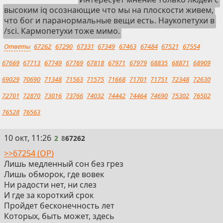
высоким iq осознающие что мы на плоскости живем,
что бог и паранормальные вещи есть. Наукопетухи в
/sci. Кармопетухи тоже мимо.
Ответы
67262
67290
67331
67349
67463
67484
67521
67554
67669
67713
67749
67769
67818
67971
67979
68835
68871
68909
69029
70690
71348
71563
71575
71668
71701
71751
72348
72630
72701
72870
73016
73766
74032
74442
74464
74690
75302
76502
76528
76563
2
10 окт, 11:26
2
8
67262
>>67254 (OP)
Лишь медленный сон без грез
Лишь обморок, где вовек
Ни радости нет, ни слез
И где за короткий срок
Пройдет бесконечность лет
Которых, быть может, здесь