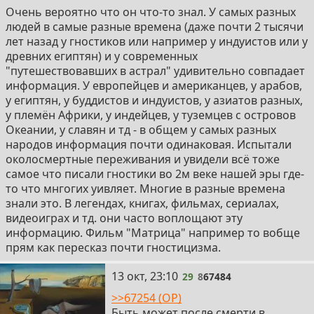
https://rutracker.org/forum/viewtopic.php?t=3301680
рассказывают очень неприятная, вызывает ужас и
Очень вероятно что он что-то знал. У самых разных
депрессию.
людей в самые разные времена (даже почти 2 тысячи
4) Remote Viewers. Дальновидцы или как правильно
лет назад у гностиков или например у индуистов или у
переводится. Это которые как в проекте ЦРУ Stargate.
>Получаются животные тоже находятся в нечто
древних египтян) и у современных
Тогда их использовали в основном чтобы шпионить
подобном клетке для сознания?
"путешествовавших в астрал" удивительно совпадает
за совком (во времена холодной войны). Узнали что
информация. У европейцев и американцев, у арабов,
Земля что-то вроде тюремной планеты, а физический
Говорят что животных, растений, грибов, бактерий,
у египтян, у буддистов и индуистов, у азиатов разных,
мир является искусственно созданной симуляцией. То
блох и всего вобще (даже у планеты) есть как бы душа
у племён Африки, у индейцев, у туземцев с островов
что физический мир это симуляция узнали похоже
(только они другие). Часто у них как сеть, как
Океании, у славян и тд - в общем у самых разных
что все, у всех одинаковая информация.
коллективное сознание + сохраняется одновременно
народов информация почти одинаковая. Испытали
индивидуальное сознание. Кто-то говорит что может
околосмертные переживания и увидели всё тоже
https://www.youtube.com/watch?v=QBpuorUxuSM
человек воплощаться в телах животных потому что
самое что писали гностики во 2м веке нашей эры где-
ведь мир симуляция, как видеоигра, а в видеоиграх
то что мнгогих уивляет. Многие в разные времена
https://www.youtube.com/watch?v=lfHzVyRx3i4
можно играть за кого угодно. Говорят что многие из
знали это. В легендах, книгах, фильмах, сериалах,
людей жили прошлые жизни на других планетах в том
видеоиграх и тд. они часто воплощают эту
https://www.youtube.com/watch?v=K1UJOZ9SQl4
числе в телах разных инопланетян. Интересны
информацию. Фильм "Матрица" например то вобще
воспоминания в регрессивном гипнозе о прошлых
прям как пересказ почти гностицизма.
https://www.youtube.com/watch?v=XxwwIZTjLoY
жизнях на других планетах: там кучи разных рас как в
Стар Треке (на него больше всего похоже), какие-то
29
13 окт, 23:10
29
8
67484
https://www.youtube.com/watch?v=R0W371qMaAI
энергетические/эфирные формы жизни без
>>67254 (OP)
физических мясных тел, жизнь в телах роботов и ИИ,
Быть может после смерти в
жизнь как какие-то инопланетные разумные