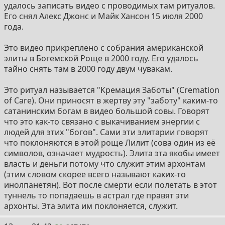
удалось записать видео с проводимых там ритуалов.
5) после смерти обычно видят свет и этот туннель в
Его снял Алекс Джонс и Майк Хансон 15 июля 2000
которые притягивает как магнитом, если попасть в
года.
этот туннель то телепортирует в локацию где правят
те кого чаще всего называют ахронтами. Так их
Это видео прикреплено с собрания американской
гностики называли и сейчас их так принято называть
элиты в Богемской Роще в 2000 году. Его удалось
по дефолту.
тайно снять там в 2000 году двум чувакам.
6) Кто такие эти архонты? Говорят что это какие-то
Это ритуал называется "Кремация Заботы" (Cremation
инопланетяне. Земля давно завхачена какой-то
of Care). Они приносят в жертву эту "заботу" каким-то
мощной инопланетной империей. Этой империей
сатанинским богам в видео большой совы. Говорят
правят на самом верху рептилодные/
что это как-то связано с выкачиванием энергии с
драконоподобные инопланетяне (но в эту империю
людей для этих "богов". Сами эти элитарии говорят
входит множество разных инопланетных рас). У них
что поклоняются в этой роще Лилит (сова один из её
есть способность выкачивать энергию с живых
символов, означает мудрость). Элита эта якобы имеет
существ и питаться ей, как энергетические вампиры.
власть и деньги потому что служит этим архонтам
Они могут существовать как в физических телах так и
(этим словом скорее всего называют каких-то
в астрале. Это те которых описывают например
инолпанетян). Вот после смерти если полетать в этот
шумеры. Все "боги" и "демоны" из религий похоже
туннель то попадаешь в астрал где правят эти
что это на самом деле инопланетяне. Хорошие парни
архонты. Эта элита им поклоняется, служит.
тоже были и бывают на Земле, но давным давно были