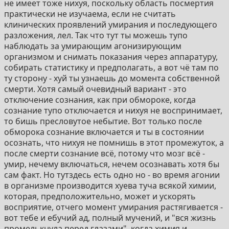
не имеет тоже нихуя, поскольку область посмертия
практически не изучаема, если не считать
клинических проявлений умирания и последующего
разложения, лел. Так что тут ты можешь тупо
наблюдать за умирающим агонизирующим
организмом и снимать показания через аппаратуру,
собирать статистику и предполагать, а вот чё там по
ту сторону - хуй ты узнаешь до момента собственной
смерти. Хотя самый очевидный вариант - это
отключение сознания, как при обмороке, когда
сознание тупо отключается и нихуя не воспринимает,
то бишь пресловутое небытие. Вот только после
обморока сознание включается и ты в состоянии
осознать, что нихуя не помнишь в этот промежуток, а
после смерти сознание всё, потому что мозг всё -
умир, нечему включаться, нечем осознавать хотя бы
сам факт. Но тутздесь есть одно но - во время агонии
в организме производится хуева туча всякой химии,
которая, предположительно, может и ускорять
восприятие, отчего момент умирания растягивается -
вот тебе и ебучий ад, полный мучений, и "вся жизнь
промелькнула перед глазами", когда химия и