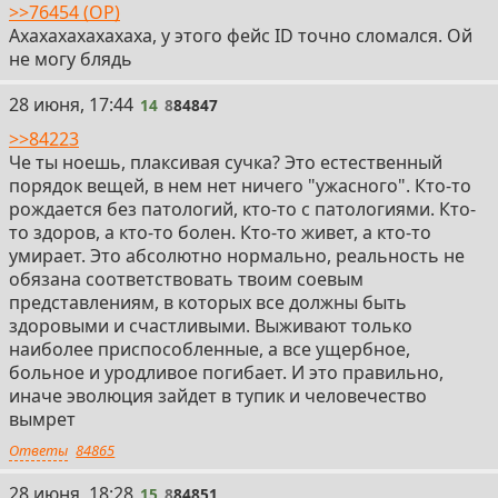
>>76454 (OP)
Ахахахахахахаха, у этого фейс ID точно сломался. Ой
не могу блядь
14
28 июня, 17:44
14
8
84847
>>84223
Че ты ноешь, плаксивая сучка? Это естественный
порядок вещей, в нем нет ничего "ужасного". Кто-то
рождается без патологий, кто-то с патологиями. Кто-
то здоров, а кто-то болен. Кто-то живет, а кто-то
умирает. Это абсолютно нормально, реальность не
обязана соответствовать твоим соевым
представлениям, в которых все должны быть
здоровыми и счастливыми. Выживают только
наиболее приспособленные, а все ущербное,
больное и уродливое погибает. И это правильно,
иначе эволюция зайдет в тупик и человечество
вымрет
Ответы
84865
15
28 июня, 18:28
15
8
84851