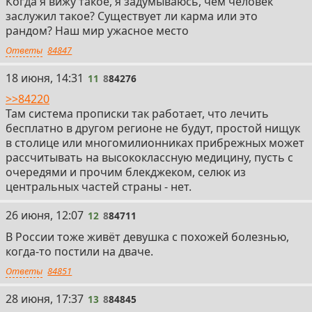
Когда я вижу такое, я задумываюсь, чем человек
заслужил такое? Существует ли карма или это
рандом? Наш мир ужасное место
Ответы
84847
11
18 июня, 14:31
11
8
84276
>>84220
Там система прописки так работает, что лечить
бесплатно в другом регионе не будут, простой нищук
в столице или многомилионниках прибрежных может
рассчитывать на высококлассную медицину, пусть с
очередями и прочим блекджеком, селюк из
центральных частей страны - нет.
12
26 июня, 12:07
12
8
84711
В России тоже живёт девушка с похожей болезнью,
когда-то постили на дваче.
Ответы
84851
13
28 июня, 17:37
13
8
84845