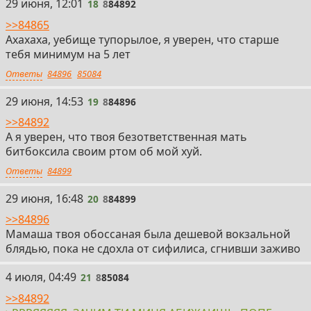
18
29 июня, 12:01
18
8
84892
>>84865
Ахахаха, уебище тупорылое, я уверен, что старше
тебя минимум на 5 лет
Ответы
84896
85084
19
29 июня, 14:53
19
8
84896
>>84892
А я уверен, что твоя безответственная мать
битбоксила своим ртом об мой хуй.
Ответы
84899
20
29 июня, 16:48
20
8
84899
>>84896
Мамаша твоя обоссаная была дешевой вокзальной
блядью, пока не сдохла от сифилиса, сгнивши заживо
21
4 июля, 04:49
21
8
85084
>>84892