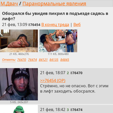
М.Двач
/
Паранормальные явления
Обосрался бы увидев пикрил в подъезде садясь в
лифт?
21 фев, 13:09
В конец треда
|
Веб
8
76454
21 Кб, 460x276
111 Кб, 800x480
Ответы
76470
76474
84121
84135
84845
2
21 фев, 18:07
2
8
76470
>>76454 (OP)
Стрёмно, но не опасно. Вот с этим
в лифт заходить обосрался.
5 Кб, 243x207
3
21 фев, 18:42
3
8
76474