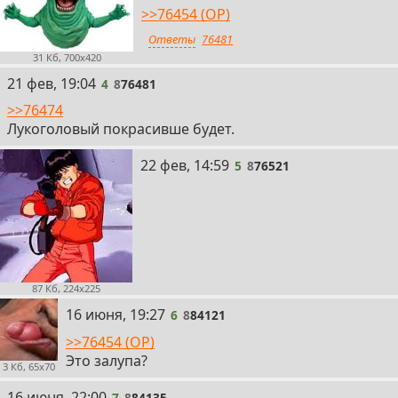
>>76454 (OP)
Ответы
76481
31 Кб, 700x420
4
21 фев, 19:04
4
8
76481
>>76474
Лукоголовый покрасивше будет.
5
22 фев, 14:59
5
8
76521
87 Кб, 224x225
6
16 июня, 19:27
6
8
84121
>>76454 (OP)
Это залупа?
3 Кб, 65x70
7
16 июня, 22:00
7
8
84135