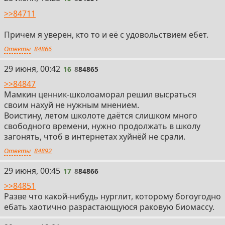
>>84711
Причем я уверен, кто то и её с удовольствием ебет.
Ответы
84866
16
29 июня, 00:42
16
8
84865
>>84847
Мамкин ценник-школоаморал решил высраться
своим нахуй не нужным мнением.
Воистину, летом школоте даётся слишком много
свободного времени, нужно продолжать в школу
загонять, чтоб в интернетах хуйнёй не срали.
Ответы
84892
17
29 июня, 00:45
17
8
84866
>>84851
Разве что какой-нибудь нурглит, которому богоугодно
ебать хаотично разрастающуюся раковую биомассу.