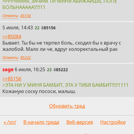
>РРРЯЯЯЯЯ, ЗАЧИМ ТИ МИНЯ АБИЖАИШЬ, ПОПЕ
БОЛЬНААААА!!!!!11
Ответы
85156
22
5 июля, 14:43
22
8
85156
>>85084
Бывает. Ты бы не терпел боль, сходил бы к врачу с
жалобой. Мало ли че, вдруг колоректальный рак
Ответы
85222
23
sage
6 июля, 16:25
23
8
85222
>>85156
>ЭТА НИ У МИНЯ БАМБИТ, ЭТА У ТИБЯ БАМБИТ!!!!!1111
Кожаную соску пососи, малыш.
Обновить тред
« /sn/
В начало треда
Веб-версия
Настройки