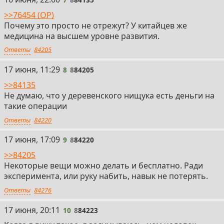
>>76454 (OP)
Почему это просто не отрежут? У китайцев же
медицина на высшем уровне развития.
Ответы
84205
8
17 июня, 11:29
8
8
84205
>>84135
Не думаю, что у деревенского нищука есть деньги на
такие операции
Ответы
84220
9
17 июня, 17:09
9
8
84220
>>84205
Некоторые вещи можно делать и бесплатно. Ради
эксперимента, или руку набить, навык не потерять.
Ответы
84276
10
17 июня, 20:11
10
8
84223