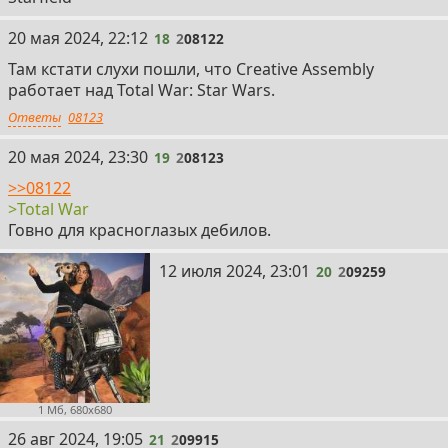
18
20 мая 2024, 22:12
18
2
08122
Там кстати слухи пошли, что Creative Assembly
работает над Total War: Star Wars.
Ответы
08123
19
20 мая 2024, 23:30
19
2
08123
>>08122
>Total War
Говно для красноглазых дебилов.
20
12 июля 2024, 23:01
20
2
09259
1 Мб, 680x680
21
26 авг 2024, 19:05
21
2
09915