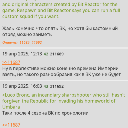
and original characters created by Bit Reactor for the
game. Respawn and Bit Reactor says you can run a full
custom squad if you want.
Жаль конечно что опять ВК, но хотя бы кастомный
отряд можно заиметь
Ответы
11689
11692
42
19 апр 2025, 12:13
42
2
11689
>>11687
Ну в перпективе можно конечно времена Империи
взять, но такого разнообразия как в ВК уже не будет
43
19 апр 2025, 16:03
43
2
11692
>Luco Bronc, an incendiary sharpshooter who still hasn't
forgiven the Republic for invading his homeworld of
Umbara
Таки после 4 сезона ВК по хронологии
>>11687