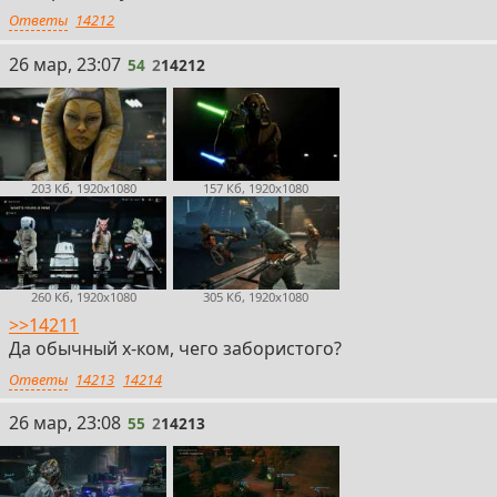
Ответы
14212
54
26 мар, 23:07
54
2
14212
203 Кб, 1920x1080
157 Кб, 1920x1080
260 Кб, 1920x1080
305 Кб, 1920x1080
>>14211
Да обычный х-ком, чего забористого?
Ответы
14213
14214
55
26 мар, 23:08
55
2
14213