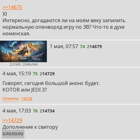
>>14675
)0
Интересно, догадаются ли на моём веку запилить
нормальную опенворлд игру по ЗВ? Что-то в духе
номенская.
74
1 мая, 07:57
74
2
14679
2,9 Мб, 2048x944
75
4 мая, 15:19
75
2
14729
Говорят, сегодня большой анонс будет.
КОТОR или JEDI 3?
Ответы
14734
76
4 мая, 17:03
76
2
14734
>>14729
Дополнение к свитору
олололо