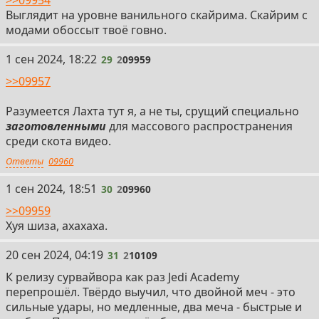
>>09954
Выглядит на уровне ванильного скайрима. Скайрим с
модами обоссыт твоё говно.
29
1 сен 2024, 18:22
29
2
09959
>>09957
Разумеется Лахта тут я, а не ты, срущий специально
заготовленными
для массового распространения
среди скота видео.
Ответы
09960
30
1 сен 2024, 18:51
30
2
09960
>>09959
Хуя шиза, ахахаха.
31
20 сен 2024, 04:19
31
2
10109
К релизу сурвайвора как раз Jedi Academy
перепрошёл. Твёрдо выучил, что двойной меч - это
сильные удары, но медленные, два меча - быстрые и