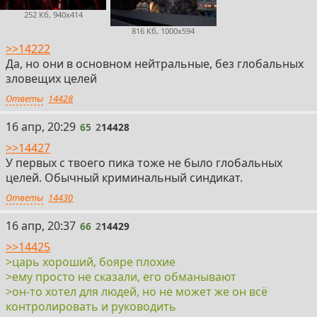
252 Кб, 940x414
816 Кб, 1000x594
>>14222
Да, но они в основном нейтральные, без глобальных
зловещих целей
Ответы
14428
65
16 апр, 20:29
65
2
14428
>>14427
У первых с твоего пика тоже не было глобальных
целей. Обычный криминальный синдикат.
Ответы
14430
66
16 апр, 20:37
66
2
14429
>>14425
>царь хороший, бояре плохие
>ему просто не сказали, его обманывают
>он-то хотел для людей, но не может же он всё
контролировать и руководить