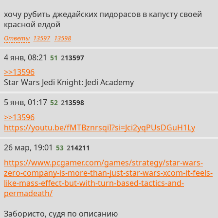
хочу рубить джедайских пидорасов в капусту своей
красной елдой
Ответы
13597
13598
51
4 янв, 08:21
51
2
13597
>>13596
Star Wars Jedi Knight: Jedi Academy
52
5 янв, 01:17
52
2
13598
>>13596
https://youtu.be/fMTBznrsqiI?si=Jci2yqPUsDGuH1Ly
53
26 мар, 19:01
53
2
14211
https://www.pcgamer.com/games/strategy/star-wars-
zero-company-is-more-than-just-star-wars-xcom-it-feels-
like-mass-effect-but-with-turn-based-tactics-and-
permadeath/
Забористо, судя по описанию