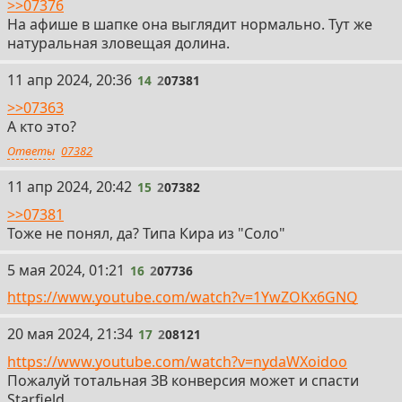
>>07376
На афише в шапке она выглядит нормально. Тут же
натуральная зловещая долина.
14
11 апр 2024, 20:36
14
2
07381
>>07363
А кто это?
Ответы
07382
15
11 апр 2024, 20:42
15
2
07382
>>07381
Тоже не понял, да? Типа Кира из "Соло"
16
5 мая 2024, 01:21
16
2
07736
https://www.youtube.com/watch?v=1YwZOKx6GNQ
17
20 мая 2024, 21:34
17
2
08121
https://www.youtube.com/watch?v=nydaWXoidoo
Пожалуй тотальная ЗВ конверсия может и спасти
Starfield