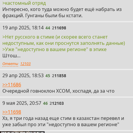
>кастомный отряд
Интересно, кого туда можно будет ещё набрать из
фракций. Гунганы были бы кстати.
44
19 апр 2025, 18:14
44
2
11698
>Нет русского в стиме (и скорее всего станет
недоступным, как они проснутся заполнять данные)
>Уже "недоступно в вашем регионе" в эпике
Штош...
Ответы
12103
45
29 апр 2025, 18:53
45
2
11858
>>11686
Очередной говноклон ХСОМ, хоспадя, да за что
46
9 мая 2025, 20:57
46
2
12103
>>11698
Хз, я три года назад еще стим в казахстан перевел и
уже забыл про эти "недоступно в вашем регионе"