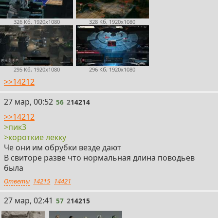
326 Кб, 1920x1080
328 Кб, 1920x1080
295 Кб, 1920x1080
296 Кб, 1920x1080
>>14212
56
27 мар, 00:52
56
2
14214
>>14212
>пик3
>короткие лекку
Че они им обрубки везде дают
В свиторе разве что нормальная длина поводьев
была
Ответы
14215
14421
57
27 мар, 02:41
57
2
14215