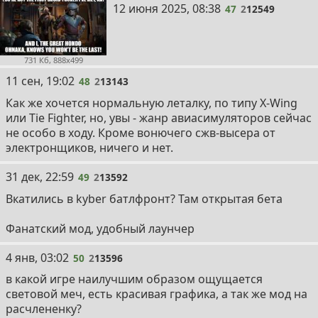
47
12 июня 2025, 08:38
47
2
12549
731 Кб, 888x499
48
11 сен, 19:02
48
2
13143
Как же хочется нормальную леталку, по типу X-Wing
или Tie Fighter, но, увы - жанр авиасимуляторов сейчас
не особо в ходу. Кроме вонючего сжв-высера от
электронщиков, ничего и нет.
49
31 дек, 22:59
49
2
13592
Вкатились в kyber батлфронт? Там открытая бета
Фанатский мод, удобный лаунчер
50
4 янв, 03:02
50
2
13596
в какой игре наилучшим образом ощущается
световой меч, есть красивая графика, а так же мод на
расчлененку?