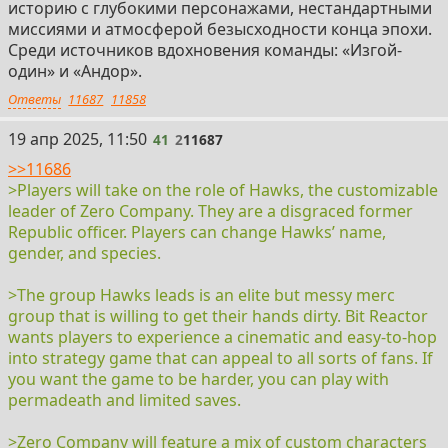
историю с глубокими персонажами, нестандартными
миссиями и атмосферой безысходности конца эпохи.
Среди источников вдохновения команды: «Изгой-
один» и «Андор».
Ответы
11687
11858
41
19 апр 2025, 11:50
41
2
11687
>>11686
>Players will take on the role of Hawks, the customizable
leader of Zero Company. They are a disgraced former
Republic officer. Players can change Hawks’ name,
gender, and species.
>The group Hawks leads is an elite but messy merc
group that is willing to get their hands dirty. Bit Reactor
wants players to experience a cinematic and easy-to-hop
into strategy game that can appeal to all sorts of fans. If
you want the game to be harder, you can play with
permadeath and limited saves.
>Zero Company will feature a mix of custom characters