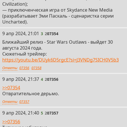
Civilization);
— приключенческая игра от Skydance New Media
(разрабатывает Эми Паскаль - сценаристка серии
Uncharted).
3
9 апр 2024, 21:01
3
2
07354
Ближайший релиз - Star Wars Outlaws - выйдет 30
августа 2024 года.
Сюжетный трейлер:
https://youtu.be/DUyk6D5rgcE?si=J3VNDg7SICH0V5b3
Ответы
07356
07358
4
9 апр 2024, 21:37
4
2
07356
>>07354
Отвратительное дерьмо.
Ответы
07357
5
9 апр 2024, 21:40
5
2
07357
>>07356