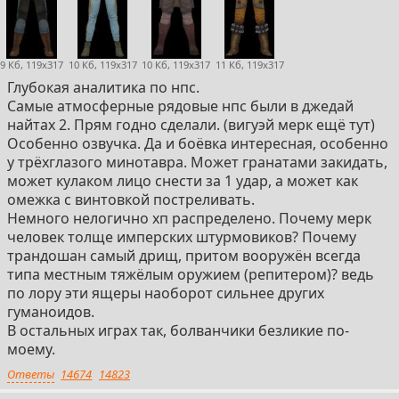
9 Кб, 119x317
10 Кб, 119x317
10 Кб, 119x317
11 Кб, 119x317
Глубокая аналитика по нпс.
Самые атмосферные рядовые нпс были в джедай
найтах 2. Прям годно сделали. (вигуэй мерк ещё тут)
Особенно озвучка. Да и боёвка интересная, особенно
у трёхглазого минотавра. Может гранатами закидать,
может кулаком лицо снести за 1 удар, а может как
омежка с винтовкой постреливать.
Немного нелогично хп распределено. Почему мерк
человек толще имперских штурмовиков? Почему
трандошан самый дрищ, притом вооружён всегда
типа местным тяжёлым оружием (репитером)? ведь
по лору эти ящеры наоборот сильнее других
гуманоидов.
В остальных играх так, болванчики безликие по-
моему.
Ответы
14674
14823