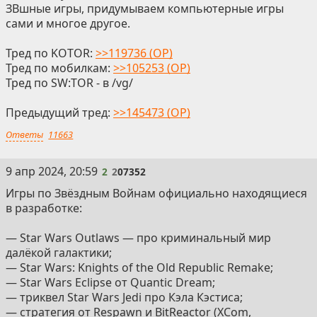
ЗВшные игры, придумываем компьютерные игры
сами и многое другое.
Тред по KOTOR:
>>119736 (OP)
Тред по мобилкам:
>>105253 (OP)
Тред по SW:ТОR - в /vg/
Предыдущий тред:
>>145473 (OP)
Ответы
11663
2
9 апр 2024, 20:59
2
2
07352
Игры по Звёздным Войнам официально находящиеся
в разработке:
— Star Wars Outlaws — про криминальный мир
далёкой галактики;
— Star Wars: Knights of the Old Republic Remake;
— Star Wars Eclipse от Quantic Dream;
— триквел Star Wars Jedi про Кэла Кэстиса;
— стратегия от Respawn и BitReactor (XCom,