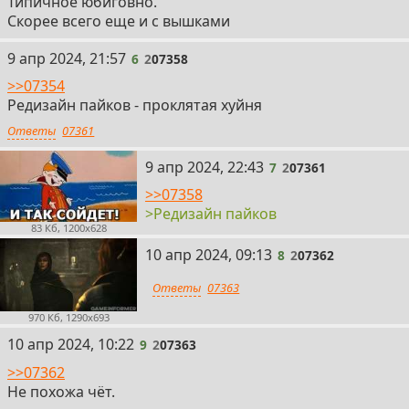
Типичное юбиговно.
Скорее всего еще и с вышками
6
9 апр 2024, 21:57
6
2
07358
>>07354
Редизайн пайков - проклятая хуйня
Ответы
07361
7
9 апр 2024, 22:43
7
2
07361
>>07358
>Редизайн пайков
83 Кб, 1200x628
8
10 апр 2024, 09:13
8
2
07362
Ответы
07363
970 Кб, 1290x693
9
10 апр 2024, 10:22
9
2
07363
>>07362
Не похожа чёт.