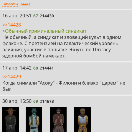
Ответы
14441
67
16 апр, 20:51
67
2
14430
>>14428
>Обычный криминальный синдикат
Не обычный, а синдикат и зловещий культ в одном
флаконе. С претензией на галактический уровень
влияния, участие в попытке ёбнуть по Плэгасу
ядерной бомбой намекает.
68
17 апр, 14:42
68
2
14441
>>14429
Когда снимали "Асоку" - Филони и близко "царём" не
был
69
30 апр, 15:50
69
2
14673