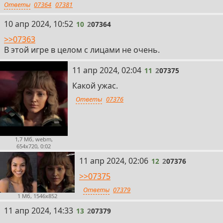
Ответы
07364
07381
10
10 апр 2024, 10:52
10
2
07364
>>07363
В этой игре в целом с лицами не очень.
11
11 апр 2024, 02:04
11
2
07375
Какой ужас.
Ответы
07376
1,7 Мб, webm,
654x720, 0:02
12
11 апр 2024, 02:06
12
2
07376
>>07375
Ответы
07379
1 Мб, 1546x852
13
11 апр 2024, 14:33
13
2
07379