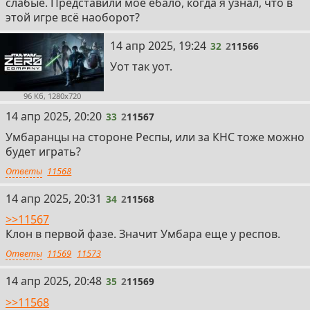
слабые. Представили моё ебало, когда я узнал, что в
этой игре всё наоборот?
32
14 апр 2025, 19:24
32
2
11566
Уот так уот.
96 Кб, 1280x720
33
14 апр 2025, 20:20
33
2
11567
Умбаранцы на стороне Респы, или за КНС тоже можно
будет играть?
Ответы
11568
34
14 апр 2025, 20:31
34
2
11568
>>11567
Клон в первой фазе. Значит Умбара еще у респов.
Ответы
11569
11573
35
14 апр 2025, 20:48
35
2
11569
>>11568