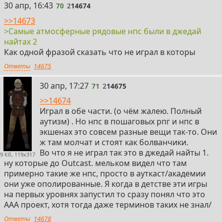
70
30 апр, 16:43
70
2
14674
>>14673
>Самые атмосферные рядовые нпс были в джедай
найтах 2
Как одной фразой сказать что не играл в которы
Ответы
14675
71
30 апр, 17:27
71
2
14675
>>14674
Играл в обе части. (о чём жалею. Полный
аутизм) . Но нпс в пошаговых рпг и нпс в
экшенах это совсем разные вещи так-то. Они
ж там молчат и стоят как болванчики.
Во что я не играл так это в джедай найты 1.
9 Кб, 119x317
ну которые до Outcast. мельком видел что там
примерно такие же нпс, просто в ауткаст/академии
они уже ополированные. Я когда в детстве эти игры
на первых уровнях запустил то сразу понял что это
ААА проект, хотя тогда даже терминов таких не знал/
Ответы
14678