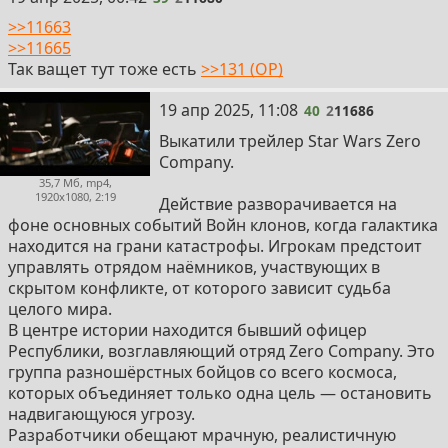
>>11663
>>11665
Так ващет тут тоже есть
>>131 (OP)
40
19 апр 2025, 11:08
40
2
11686
Выкатили трейлер Star Wars Zero
Company.
35,7 Мб, mp4,
1920x1080, 2:19
Действие разворачивается на
фоне основных событий Войн клонов, когда галактика
находится на грани катастрофы. Игрокам предстоит
управлять отрядом наёмников, участвующих в
скрытом конфликте, от которого зависит судьба
целого мира.
В центре истории находится бывший офицер
Республики, возглавляющий отряд Zero Company. Это
группа разношёрстных бойцов со всего космоса,
которых объединяет только одна цель — остановить
надвигающуюся угрозу.
Разработчики обещают мрачную, реалистичную