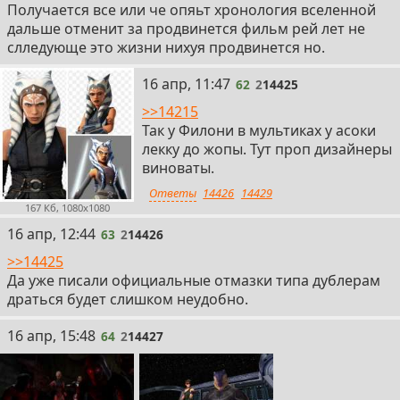
Получается все или че опяьт хронология вселенной
дальше отменит за продвинется фильм рей лет не
слледующе это жизни нихуя продвинется но.
62
16 апр, 11:47
62
2
14425
>>14215
Так у Филони в мультиках у асоки
лекку до жопы. Тут проп дизайнеры
виноваты.
Ответы
14426
14429
167 Кб, 1080x1080
63
16 апр, 12:44
63
2
14426
>>14425
Да уже писали официальные отмазки типа дублерам
драться будет слишком неудобно.
64
16 апр, 15:48
64
2
14427