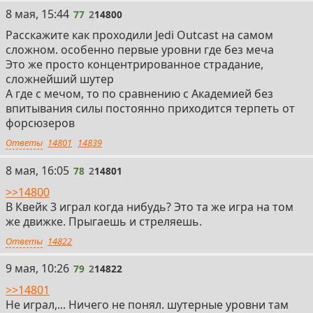
77
8 мая, 15:44
77
2
14800
Расскажите как проходили Jedi Outcast на самом
сложном. особенно первые уровни где без меча
Это же просто концентрированное страдание,
сложнейший шутер
А где с мечом, то по сравнению с Академией без
впитывания силы постоянно приходится терпеть от
форсюзеров
Ответы
14801
14839
78
8 мая, 16:05
78
2
14801
>>14800
В Квейк 3 играл когда нибудь? Это та же игра на том
же движке. Прыгаешь и стреляешь.
Ответы
14822
79
9 мая, 10:26
79
2
14822
>>14801
Не играл,... Ничего не понял. шутерные уровни там