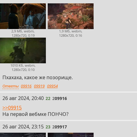
2,9 Мб, webm,
1,9 Мб, webm,
1280x720, 0:19
1280x720, 0:16
1010 Кб, webm,
1280x720, 0:10
Пхахаха, какое же позорище.
Ответы
09916
09919
09954
22
26 авг 2024, 20:40
22
2
09916
>>09915
На первой вебмке ПОНЧО?
23
26 авг 2024, 23:15
23
2
09917