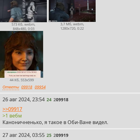
3,7 Мб, webm,
573 Кб, webm,
1280x720, 0:22
848x480, 0:03
44 Кб, 553x599
Ответы
09918
09954
24
26 авг 2024, 23:54
24
2
09918
>>09917
>1 вебм
Каноничненько, я такое в Оби-Ване видел.
25
27 авг 2024, 03:55
25
2
09919