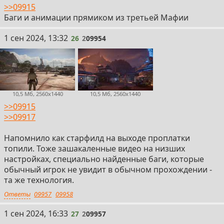
>>09915
Баги и анимации прямиком из третьей Мафии
26
1 сен 2024, 13:32
26
2
09954
10,5 Мб, 2560x1440
10,5 Мб, 2560x1440
>>09915
>>09917
Напомнило как старфилд на выходе проплатки
топили. Тоже зашакаленные видео на низших
настройках, специально найденные баги, которые
обычный игрок не увидит в обычном прохождении -
та же технология.
Ответы
09957
09958
27
1 сен 2024, 16:33
27
2
09957