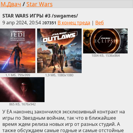
М.Двач
/
Star Wars
STAR WARS ИГРЫ #3 /swgames/
9 апр 2024, 20:54
В конец треда
|
Веб
2
07351
1004 Кб, 1536x864
1,1 Мб, 799x999
1,9 Мб, 1080x1080
865 Кб, 1676x942
У EA наконец закончился эксклюзивный контракт на
игры по Звездным войнам, так что в ближайшее
время ждем релиза новых игр от разных студий. А
также обсуждаем самые годные и самые отстойные