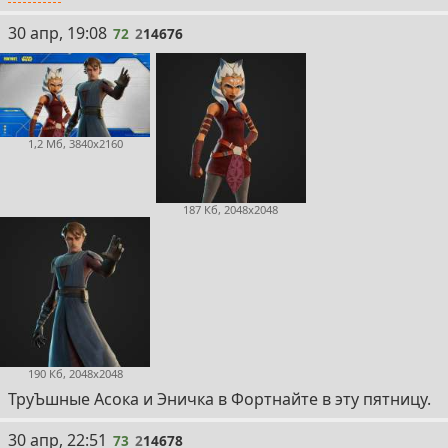
72
30 апр, 19:08
72
2
14676
1,2 Мб, 3840x2160
187 Кб, 2048x2048
190 Кб, 2048x2048
ТруЪшные Асока и Эничка в Фортнайте в эту пятницу.
73
30 апр, 22:51
73
2
14678