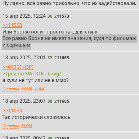
Ну ладно, всё равно прикольно, что их задействовали.
36
15 апр 2025, 12:24
36
2
11573
>>11568
Или броню носит просто так, для стиля
Все равно броня не имеет значения, судя по фильмам
и сериалам
37
18 апр 2025, 23:01
37
2
11663
>>07351 (OP)
>Тред по SW:ТОR - в /vg/
а хули не тут или не в ммо?
Ответы
11665
11680
38
18 апр 2025, 23:07
38
2
11665
>>11663
Так исторически сложилось
Ответы
11680
39
19 апр 2025, 00:42
39
2
11680