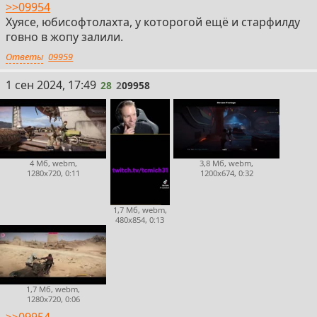
>>09954
Хуясе, юбисофтолахта, у которогой ещё и старфилду
говно в жопу залили.
Ответы
09959
28
1 сен 2024, 17:49
28
2
09958
4 Мб, webm,
3,8 Мб, webm,
1280x720, 0:11
1200x674, 0:32
1,7 Мб, webm,
480x854, 0:13
1,7 Мб, webm,
1280x720, 0:06