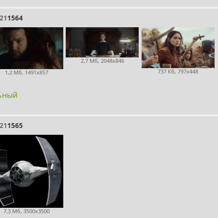
21
1564
2,7 Мб, 2048x846
737 Кб, 797x448
1,2 Мб, 1491x857
льный
21
1565
7,3 Мб, 3500x3500