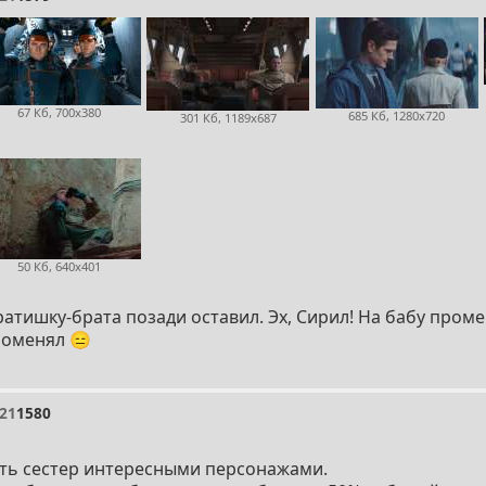
67 Кб, 700x380
685 Кб, 1280x720
301 Кб, 1189x687
50 Кб, 640x401
ратишку-брата позади оставил. Эх, Сирил! На бабу проме
роменял 😑
21
1580
ать сестер интересными персонажами.