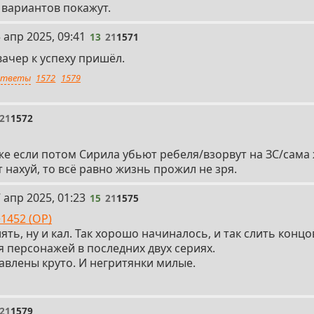
 вариантов покажут.
 апр 2025, 09:41
13
21
1571
ачер к успеху пришёл.
тветы
1572
1579
21
1572
даже если потом Сирила убьют ребеля/взорвут на ЗС/сама
 нахуй, то всё равно жизнь прожил не зря.
 апр 2025, 01:23
15
21
1575
1452 (OP)
ять, ну и кал. Так хорошо начиналось, и так слить конц
 персонажей в последних двух сериях.
авлены круто. И негритянки милые.
21
1579