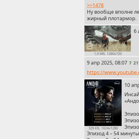
>>1478
Ну вообще вполне ле
жирный плотармор.
6
6 
1,9 Мб, 1280x720
7
9 апр 2025, 08:07
7
21
https://www.youtub
8
10 апр
Инсай
«Андо
Эпизо
Эпизо
Эпизо
329 Кб, 1024x1280
Эпизод 4 – 54 минуты