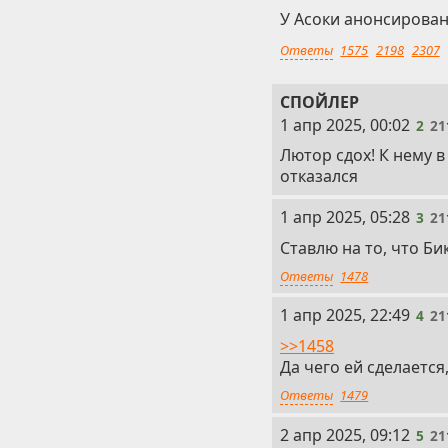
У Асоки анонсирован
Ответы
1575
2198
2307
СПОЙЛЕР
2
1 апр 2025, 00:02
2
21
Лютор сдох! К нему 
отказался
3
1 апр 2025, 05:28
3
21
Ставлю на то, что Би
Ответы
1478
4
1 апр 2025, 22:49
4
21
>>1458
Да чего ей сделается
Ответы
1479
5
2 апр 2025, 09:12
5
21