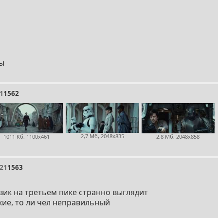
ты
1
1562
2,7 Мб, 2048x835
1011 Кб, 1100x461
2,8 Мб, 2048x858
21
1563
ик на третьем пике странно выглядит
ие, то ли чел неправильный