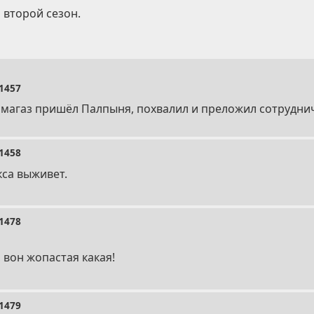
 второй сезон.
1457
в магаз пришёл Палпыня, похвалил и преложил сотрудни
1458
кса выживет.
1478
, вон жопастая какая!
1479