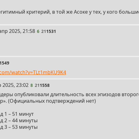
гитимный критерий, в той же Асоке у тех, у кого больш
апр 2025, 21:58
6
21
1531
1549
e.com/watch?v=TLt1mbKU9K4
 2025, 23:02
8
21
1558
деры опубликовали длительность всех эпизодов второг
р». (Официальных подтверждений нет)
д 1 – 51 минут
д 2 – 44 минуты
д 3 – 53 минуты