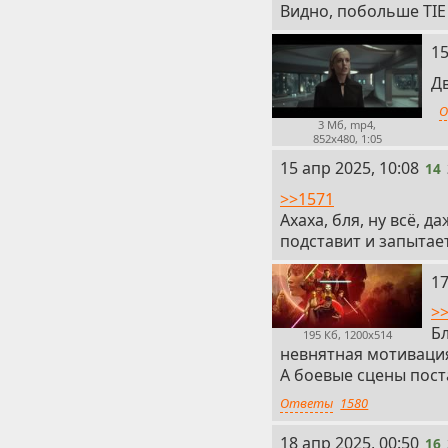
Видно, побольше TIE
13
15
Дв
О
3 Мб, mp4,
852x480, 1:05
14
15 апр 2025, 10:08
14
>>1571
Ахаха, бля, ну всё, 
подставит и запытает
15
17
>>
Бл
195 Кб, 1200x514
невнятная мотивация
А боевые сцены пост
Ответы
1580
16
18 апр 2025, 00:50
16