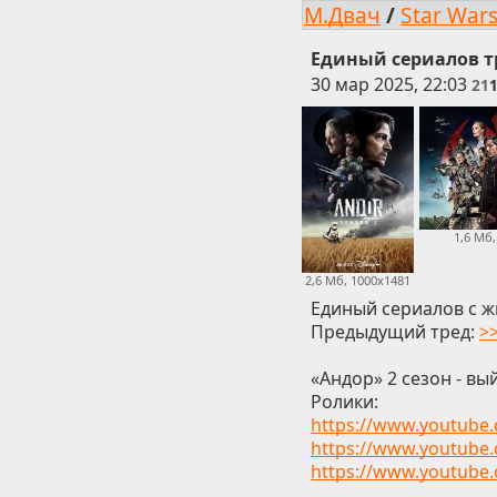
М.Двач
/
Star War
Единый сериалов тр
30 мар 2025, 22:03
21
1,6 Мб,
2,6 Мб, 1000x1481
Единый сериалов с ж
Предыдущий тред:
>
«Андор» 2 сезон - вы
Ролики:
https://www.youtub
https://www.youtube
https://www.youtube