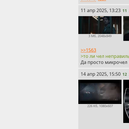
11
11 апр 2025, 13:23
11
3 Мб, 2048x849
>>1563
>то ли чел неправи
Да просто микрочел
12
14 апр 2025, 15:50
12
226 Кб, 1080x607