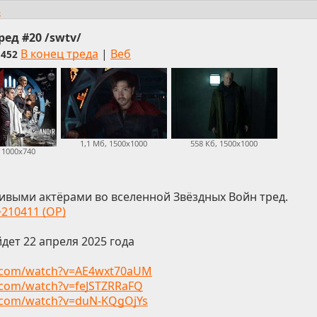
s
ед #20 /swtv/
В конец треда
|
Веб
1452
1,1 Мб, 1500x1000
558 Кб, 1500x1000
 1000x740
ивыми актёрами во вселенной Звёздных Войн тред.
>210411 (OP)
йдет 22 апреля 2025 года
e.com/watch?v=AE4wxt70aUM
.com/watch?v=feJSTZRRaFQ
.com/watch?v=duN-KQgOjYs