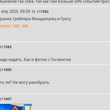
лешбеков так себе, так как там больше 50% событий про
 апр 2025, 09:39
18
21
1582
кранка трейлера Мандалорец и Грогу
тветы
1583
1605
21
1583
адо кидать. Как и фотки с Гослингом
21
1605
то ли? Не могу разобрать
21
1607