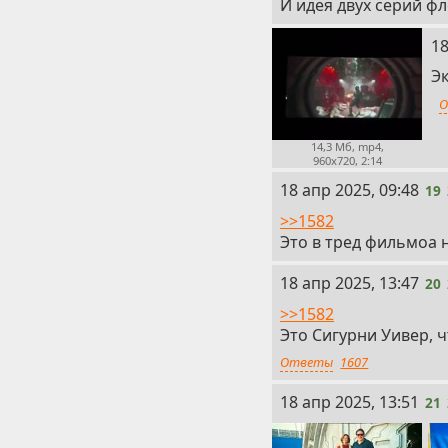
И идея двух серий ф
18
18
Э
О
14,3 Мб, mp4,
960x720, 2:14
19
18 апр 2025, 09:48
19
>>1582
Это в тред фильмоа н
20
18 апр 2025, 13:47
20
>>1582
Это Сигурни Уивер, ч
Ответы
1607
21
18 апр 2025, 13:51
21