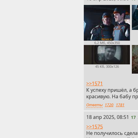
6,2 Мб, 450x350
45 Кб, 300x126
>>1571
К успеху пришёл, а б
красивую. На бабу п
Ответы
1720
1781
17
18 апр 2025, 08:51
17
>>1575
Не получилось сдел