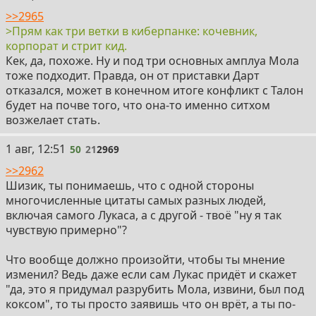
>>2965
>Прям как три ветки в киберпанке: кочевник,
корпорат и стрит кид.
Кек, да, похоже. Ну и под три основных амплуа Мола
тоже подходит. Правда, он от приставки Дарт
отказался, может в конечном итоге конфликт с Талон
будет на почве того, что она-то именно ситхом
возжелает стать.
50
1 авг, 12:51
50
21
2969
>>2962
Шизик, ты понимаешь, что с одной стороны
многочисленные цитаты самых разных людей,
включая самого Лукаса, а с другой - твоё "ну я так
чувствую примерно"?
Что вообще должно произойти, чтобы ты мнение
изменил? Ведь даже если сам Лукас придёт и скажет
"да, это я придумал разрубить Мола, извини, был под
коксом", то ты просто заявишь что он врёт, а ты по-