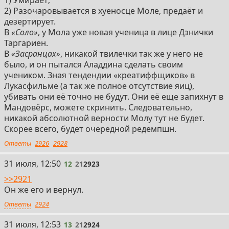
1) Умирает;
2) Разочаровывается в
хуеносце
Моле, предаёт и
дезертирует.
В
«Соло»
, у Мола уже новая ученица в лице Дэнички
Таргариен.
В
«Засранцах»
, никакой твилечки так же у него не
было, и он пытался Аладдина сделать своим
учеником. Зная тендендии «креатиффщиков» в
Лукасфильме (а так же полное отсутствие яиц),
убивать они её точно не будут. Они её еще запихнут в
Мандовёрс, можете скринить. Следовательно,
никакой абсолютной верности Молу тут не будет.
Скорее всего, будет очередной редемпшн.
Ответы
2926
2928
12
31 июля, 12:50
12
21
2923
>>2921
Он же его и вернул.
Ответы
2924
13
31 июля, 12:53
13
21
2924