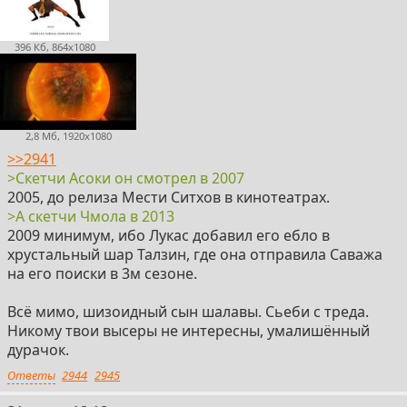
396 Кб, 864x1080
2,8 Мб, 1920x1080
>>2941
>Скетчи Асоки он смотрел в 2007
2005, до релиза Мести Ситхов в кинотеатрах.
>А скетчи Чмола в 2013
2009 минимум, ибо Лукас добавил его ебло в
хрустальный шар Талзин, где она отправила Саважа
на его поиски в 3м сезоне.
Всё мимо, шизоидный сын шалавы. Сьеби с треда.
Никому твои высеры не интересны, умалишённый
дурачок.
Ответы
2944
2945