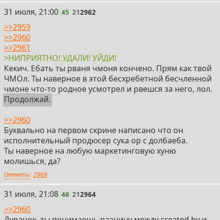
45
31 июля, 21:00
45
21
2962
>>2959
>>2960
>>2961
>НИПРИЯТНО! УДАЛИ! УЙДИ!
Кекич. Ебать ты рваня чмоня кончено. Прям как твой
ЧМОл. Ты наверное в этой бесхребетной бесчленной
чмоне что-то родное усмотрел и рвешся за него, лол.
Продолжай.
>>2960
Буквально на первом скрине написано что он
исполнительный продюсер сука ор с долбаеба.
Ты наверное на любую маркетинговую хуню
молишься, да?
Ответы
2969
46
31 июля, 21:08
46
21
2964
>>2960
Дурачок, ты понимаешь разницу между created by и