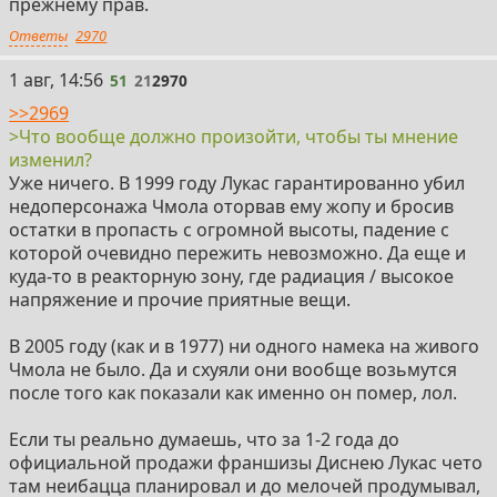
прежнему прав.
Ответы
2970
51
1 авг, 14:56
51
21
2970
>>2969
>Что вообще должно произойти, чтобы ты мнение
изменил?
Уже ничего. В 1999 году Лукас гарантированно убил
недоперсонажа Чмола оторвав ему жопу и бросив
остатки в пропасть с огромной высоты, падение с
которой очевидно пережить невозможно. Да еще и
куда-то в реакторную зону, где радиация / высокое
напряжение и прочие приятные вещи.
В 2005 году (как и в 1977) ни одного намека на живого
Чмола не было. Да и схуяли они вообще возьмутся
после того как показали как именно он помер, лол.
Если ты реально думаешь, что за 1-2 года до
официальной продажи франшизы Диснею Лукас чето
там неибацца планировал и до мелочей продумывал,