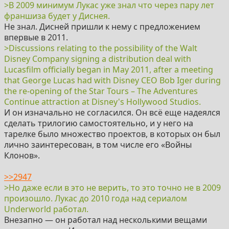
>В 2009 минимум Лукас уже знал что через пару лет
франшиза будет у Диснея.
Не знал. Дисней пришли к нему с предложением
впервые в 2011.
>Discussions relating to the possibility of the Walt
Disney Company signing a distribution deal with
Lucasfilm officially began in May 2011, after a meeting
that George Lucas had with Disney CEO Bob Iger during
the re-opening of the Star Tours – The Adventures
Continue attraction at Disney's Hollywood Studios.
И он изначально не согласился. Он всё еще надеялся
сделать трилогию самостоятельно, и у него на
тарелке было множество проектов, в которых он был
лично заинтересован, в том числе его «Войны
Клонов».
>>2947
>Но даже если в это не верить, то это точно не в 2009
произошло. Лукас до 2010 года над сериалом
Underworld работал.
Внезапно — он работал над несколькими вещами