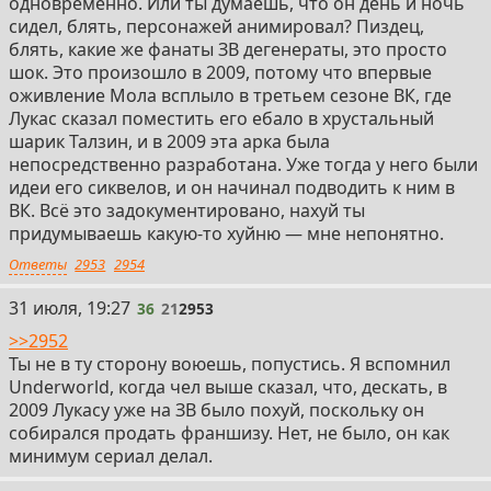
одновременно. Или ты думаешь, что он день и ночь
сидел, блять, персонажей анимировал? Пиздец,
блять, какие же фанаты ЗВ дегенераты, это просто
шок. Это произошло в 2009, потому что впервые
оживление Мола всплыло в третьем сезоне ВК, где
Лукас сказал поместить его ебало в хрустальный
шарик Талзин, и в 2009 эта арка была
непосредственно разработана. Уже тогда у него были
идеи его сиквелов, и он начинал подводить к ним в
ВК. Всё это задокументировано, нахуй ты
придумываешь какую-то хуйню — мне непонятно.
Ответы
2953
2954
36
31 июля, 19:27
36
21
2953
>>2952
Ты не в ту сторону воюешь, попустись. Я вспомнил
Underworld, когда чел выше сказал, что, дескать, в
2009 Лукасу уже на ЗВ было похуй, поскольку он
собирался продать франшизу. Нет, не было, он как
минимум сериал делал.