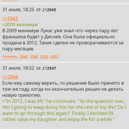
29
31 июля, 18:25
29
21
2945
>>2943
>2009 минимум
В 2009 минимум Лукас уже знал что через пару лет
франшиза будет у Диснея. Она была официально
продана в 2012. Такие сделки не проворачиваются за
пару месяцев.
Ответы
2948
2949
2950
2952
30
31 июля, 18:52
30
21
2947
>>2944
Если ему самому верить, то решение было принято в
том же году, когда он окончательно решил не делать
новую трилогию.
>“In 2012, I was 69,” he continued. "So the question was,
‘Am I going to keep doing this for the rest of my life? Do I
want to go through this again?’ Finally, I decided I’d
rather raise my daughter and enjoy life for a while."