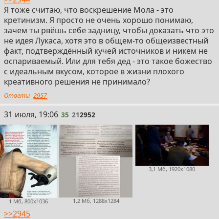
Я тоже считаю, что воскрешение Мола - это
кретинизм. Я просто не очень хорошо понимаю,
зачем ты рвёшь себе задницу, чтобы доказать что это
не идея Лукаса, хотя это в общем-то общеизвестный
факт, подтверждённый кучей источников и никем не
оспариваемый. Или для тебя дед - это такое божество
с идеальным вкусом, которое в жизни плохого
креативного решения не принимало?
Ответы
2957
35
31 июля, 19:06
35
21
2952
3,1 Мб, 1920x1080
1,2 Мб, 1288x1284
1 Мб, 800x1036
>>2945