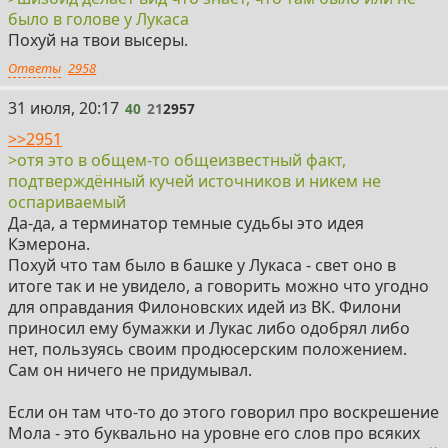
было в голове у Лукаса
Похуй на твои высеры.
Ответы
2958
40
31 июля, 20:17
40
21
2957
>>2951
>отя это в общем-то общеизвестный факт,
подтверждённый кучей источников и никем не
оспариваемый
Да-да, а терминатор темные судьбы это идея
Кэмерона.
Похуй что там было в башке у Лукаса - свет оно в
итоге так и не увидело, а говорить можно что угодно
для оправдания Филоновских идей из ВК. Филони
приносил ему бумажки и Лукас либо одобрял либо
нет, пользуясь своим продюсерским положением.
Сам он ничего не придумывал.
Если он там что-то до этого говорил про воскрешение
Мола - это буквально на уровне его слов про всяких