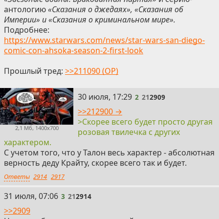
антологию
«Сказания о джедаях», «Сказания об
Империи» и «Сказания о криминальном мире».
Подробнее:
https://www.starwars.com/news/star-wars-san-diego-
comic-con-ahsoka-season-2-first-look
Прошлый тред:
>>211090 (OP)
2
30 июля, 17:29
2
21
2909
>>212900 →
>Скорее всего будет просто другая
2,1 Мб, 1400x700
розовая твилечка с других
характером.
С учетом того, что у Талон весь характер - абсолютная
верность деду Крайту, скорее всего так и будет.
Ответы
2914
2917
3
31 июля, 07:06
3
21
2914
>>2909