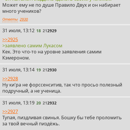
Может ему не по душе Правило Двух и он набирает
много учеников?
Ответы
2930
18
31 июля, 13:12
18
21
2929
>>2925
>заявлено самим Лукасом
Кек. Это что-то на уровне заявления самим
Кэмероном.
19
31 июля, 13:14
19
21
2930
>>2928
Ну ки'ра не форссенситив, так что просьо полезный
подручный, а не ученица.
20
31 июля, 13:19
20
21
2932
>>2927
Тупая, пиздливая свинья. Бошку бы тебе проломить
за твой вечный пиздёжь.