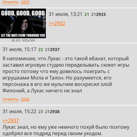
Ответы
2933
21
31 июля, 13:21
21
21
2933
>>2932
96 Кб, 900x584
22
31 июля, 15:17
22
21
2937
Я напоминаю, что Лукас - это такой ебанат, который
заставил игровую студию переделывать сюжет игры
просто потому что ему довелось поиграть с
игрушками Мола и Талон. Но разумеется, его
персонажа в его же мультике воскресил злой
Филоний, а Лукас ничего не знал
Ответы
2938
23
31 июля, 15:22
23
21
2938
>>2937
Лукас знал, но ему уже немного похуй было поэтому
одобрял все подряд перед своим уходом.