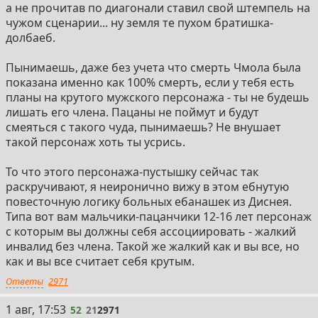
а не прочитав по диагонали ставил свой штемпель на
чужом сценарии... ну земля те пухом братишка-
долбаеб.
Пынимаешь, даже без учета что смерть Чмола была
показана именно как 100% смерть, если у тебя есть
планы на крутого мужского персонажа - ты не будешь
лишать его члена. Пацаны не поймут и будут
смеяться с такого чуда, пынимаешь? Не внушает
такой персонаж хоть ты усрись.
То что этого персонажа-пустышку сейчас так
раскручивают, я неиронично вижу в этом ебнутую
повесточную логику больных ебанашек из Диснея.
Типа вот вам мальчики-пацанчики 12-16 лет персонаж
с которым вы должны себя ассоциировать - жалкий
инвалид без члена. Такой же жалкий как и вы все, но
как и вы все считает себя крутым.
Ответы
2971
52
1 авг, 17:53
52
21
2971