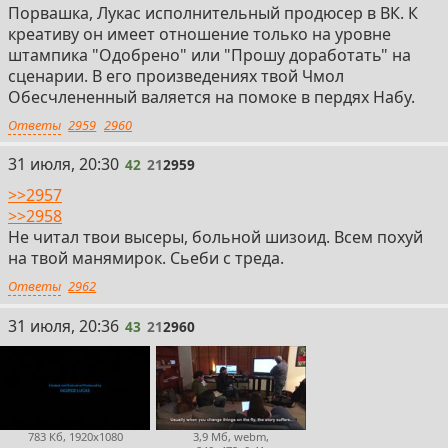
Порвашка, Лукас исполнительный продюсер в ВК. К
креативу он имеет отношение только на уровне
штампика "Одобрено" или "Прошу доработать" на
сценарии. В его произведениях твой Чмол
Обесчлененный валяется на помоке в пердях Набу.
Ответы
2959
2960
42
31 июля, 20:30
42
21
2959
>>2957
>>2958
Не читал твои высеры, больной шизоид. Всем похуй
на твой манямирок. Сьеби с треда.
Ответы
2962
43
31 июля, 20:36
43
21
2960
783 Кб, 1920x1080
3,9 Мб, webm,