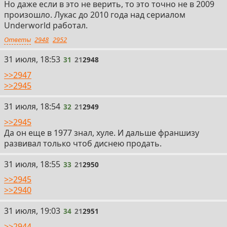
Но даже если в это не верить, то это точно не в 2009
произошло. Лукас до 2010 года над сериалом
Underworld работал.
Ответы
2948
2952
31
31 июля, 18:53
31
21
2948
>>2947
>>2945
32
31 июля, 18:54
32
21
2949
>>2945
Да он еще в 1977 знал, хуле. И дальше франшизу
развивал только чтоб диснею продать.
33
31 июля, 18:55
33
21
2950
>>2945
>>2940
34
31 июля, 19:03
34
21
2951
>>2944