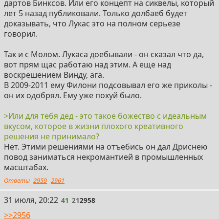
дартов Бинксов. Или его концепт на сиквелы, который
лет 5 назад публиковали. Только долбаеб будет
доказывать, что Лукас это на полном серьезе
говорил.
Так и с Молом. Лукаса доебывали - он сказал что да,
вот прям щас работаю над этим. А еще над
воскрешением Винду, ага.
В 2009-2011 ему Филони подсовывал его же приколы -
он их одобрял. Ему уже похуй было.
>Или для тебя дед - это такое божество с идеальным
вкусом, которое в жизни плохого креативного
решения не принимало?
Нет. Этими решениями на отъебись он дал Дриснею
повод заниматься некромантией в промышленных
масштабах.
Ответы
2959
2961
41
31 июля, 20:22
41
21
2958
>>2956