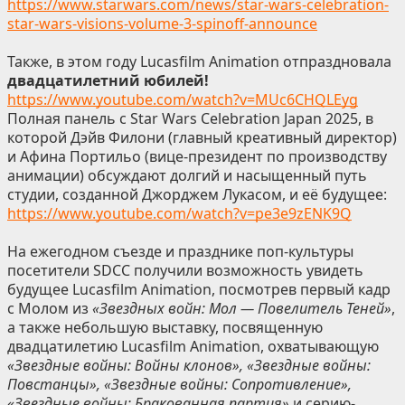
https://www.starwars.com/news/star-wars-celebration-
star-wars-visions-volume-3-spinoff-announce
Также, в этом году Lucasfilm Animation отпраздновала
двадцатилетний юбилей!
https://www.youtube.com/watch?v=MUc6CHQLEyg
Полная панель с Star Wars Celebration Japan 2025, в
которой Дэйв Филони (главный креативный директор)
и Афина Портильо (вице-президент по производству
анимации) обсуждают долгий и насыщенный путь
студии, созданной Джорджем Лукасом, и её будущее:
https://www.youtube.com/watch?v=pe3e9zENK9Q
На ежегодном съезде и празднике поп-культуры
посетители SDCC получили возможность увидеть
будущее Lucasfilm Animation, посмотрев первый кадр
с Молом из
«Звездных войн: Мол — Повелитель Теней»
,
а также небольшую выставку, посвященную
двадцатилетию Lucasfilm Animation, охватывающую
«Звездные войны: Войны клонов», «Звездные войны:
Повстанцы», «Звездные войны: Сопротивление»,
«Звездные войны: Бракованная партия»
и серию-