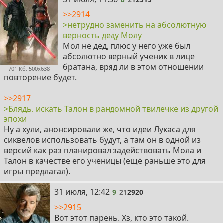
>>2914
>нетрудно заменить на абсолютную
верность деду Молу
Мол не дед, плюс у него уже был
абсолютно верный ученик в лице
братана, вряд ли в этом отношении
701 Кб, 500x638
повторение будет.
>>2917
>Блядь, искать Талон в рандомной твилечке из другой
эпохи
Ну а хули, анонсировали же, что идеи Лукаса для
сиквелов использовать будут, а там он в одной из
версий как раз планировал задействовать Мола и
Талон в качестве его ученицы (ещё раньше это для
игры предлагал).
9
31 июля, 12:42
9
21
2920
>>2915
Вот этот парень. Хз, кто это такой.