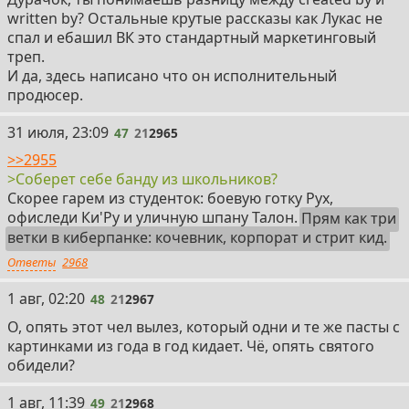
written by? Остальные крутые рассказы как Лукас не
спал и ебашил ВК это стандартный маркетинговый
треп.
И да, здесь написано что он исполнительный
продюсер.
47
31 июля, 23:09
47
21
2965
>>2955
>Соберет себе банду из школьников?
Скорее гарем из студенток: боевую готку Рух,
офиследи Ки'Ру и уличную шпану Талон.
Прям как три
ветки в киберпанке: кочевник, корпорат и стрит кид.
Ответы
2968
48
1 авг, 02:20
48
21
2967
О, опять этот чел вылез, который одни и те же пасты с
картинками из года в год кидает. Чё, опять святого
обидели?
49
1 авг, 11:39
49
21
2968