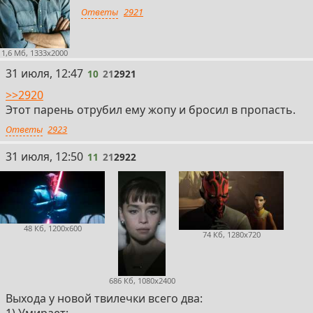
Ответы
2921
1,6 Мб, 1333x2000
10
31 июля, 12:47
10
21
2921
>>2920
Этот парень отрубил ему жопу и бросил в пропасть.
Ответы
2923
11
31 июля, 12:50
11
21
2922
48 Кб, 1200x600
74 Кб, 1280x720
686 Кб, 1080x2400
Выхода у новой твилечки всего два: