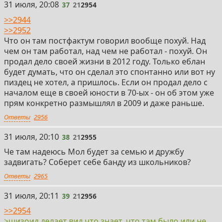
37
31 июля, 20:08
37
21
2954
>>2944
>>2952
Что он там постфактум говорил вообще похуй. Над
чем он там работал, над чем не работал - похуй. Он
продал дело своей жизни в 2012 году. Только еблан
будет думать, что он сделал это спонтанно или вот ну
пиздец не хотел, а пришлось. Если он продал дело с
началом еще в своей юности в 70-ых - он об этом уже
прям конкретно размышлял в 2009 и даже раньше.
Ответы
2956
38
31 июля, 20:10
38
21
2955
Че там надеюсь Мол будет за семью и дружбу
задвигать? Соберет себе банду из школьников?
Ответы
2965
39
31 июля, 20:11
39
21
2956
>>2954
>шизоид делает вид что знает, что там было или не