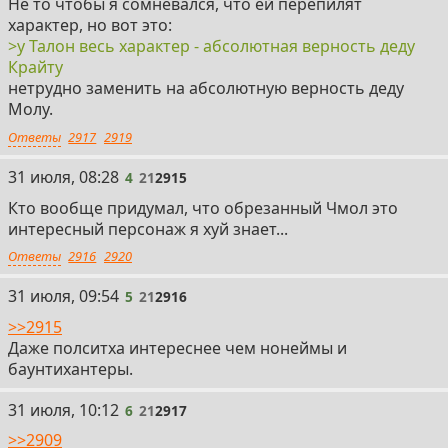
Не то чтобы я сомневался, что ей перепилят
характер, но вот это:
>у Талон весь характер - абсолютная верность деду
Крайту
нетрудно заменить на абсолютную верность деду
Молу.
Ответы
2917
2919
4
31 июля, 08:28
4
21
2915
Кто вообще придумал, что обрезанный Чмол это
интересный персонаж я хуй знает...
Ответы
2916
2920
5
31 июля, 09:54
5
21
2916
>>2915
Даже полситха интереснее чем нонеймы и
баунтихантеры.
6
31 июля, 10:12
6
21
2917
>>2909