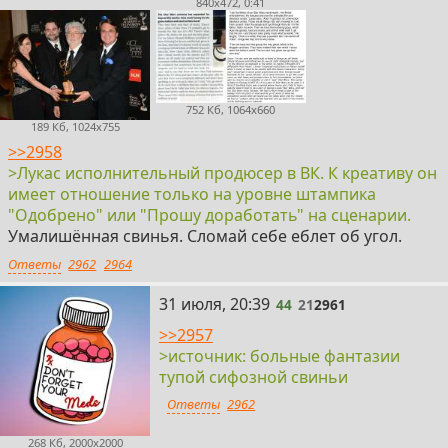
840x472, 0:41
752 Кб, 1064x660
189 Кб, 1024x755
>>2958
>Лукас исполнительный продюсер в ВК. К креативу он
имеет отношение только на уровне штампика
"Одобрено" или "Прошу доработать" на сценарии.
Умалишённая свинья. Сломай себе еблет об угол.
Ответы
2962
2964
44
31 июля, 20:39
44
21
2961
>>2957
>источник: больные фантазии
тупой сифозной свиньи
Ответы
2962
268 Кб, 2000x2000