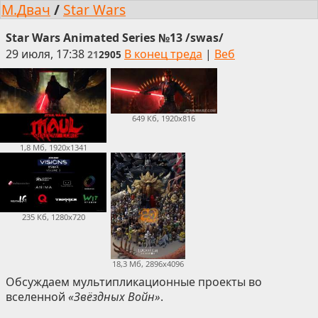
М.Двач
/
Star Wars
Star Wars Animated Series №13 /swas/
29 июля, 17:38
В конец треда
|
Веб
21
2905
649 Кб, 1920x816
1,8 Мб, 1920x1341
235 Кб, 1280x720
18,3 Мб, 2896x4096
Обсуждаем мультипликационные проекты во
вселенной
«Звёздных Войн»
.