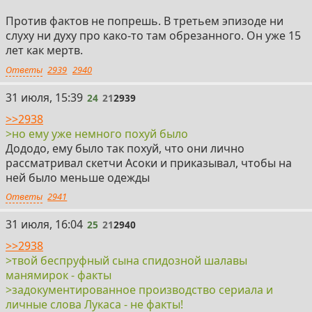
Против фактов не попрешь. В третьем эпизоде ни
слуху ни духу про како-то там обрезанного. Он уже 15
лет как мертв.
Ответы
2939
2940
24
31 июля, 15:39
24
21
2939
>>2938
>но ему уже немного похуй было
Дододо, ему было так похуй, что они лично
рассматривал скетчи Асоки и приказывал, чтобы на
ней было меньше одежды
Ответы
2941
25
31 июля, 16:04
25
21
2940
>>2938
>твой беспруфный сына спидозной шалавы
манямирок - факты
>задокументированное производство сериала и
личные слова Лукаса - не факты!