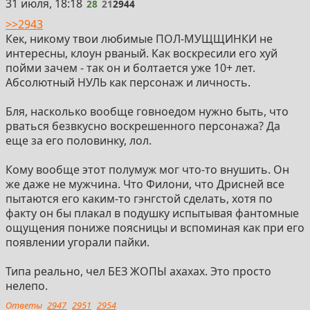
28
31 июля, 18:18
28
21
2944
>>2943
Кек, никому твои любимые ПОЛ-МУЩЩИНКИ не
интересны, клоун рваный. Как воскресили его хуй
пойми зачем - так он и болтается уже 10+ лет.
Абсолютный НУЛЬ как персонаж и личность.
Бля, насколько вообще говноедом нужно быть, что
рваться безвкусно воскрешенного персонажа? Да
еще за его половинку, лол.
Кому вообще этот полумуж мог что-то внушить. Он
же даже не мужчина. Что Филони, что Дрисней все
пытаются его каким-то гэнгстой сделать, хотя по
факту он бы плакал в подушку испытывая фантомные
ощущения пониже поясницы и вспоминая как при его
появлении угорали пайки.
Типа реально, чел БЕЗ ЖОПЫ ахахах. Это просто
нелепо.
Ответы
2947
2951
2954