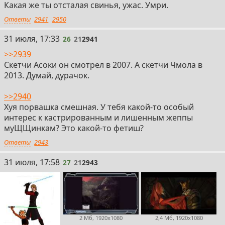
Какая же ты отсталая свинья, ужас. Умри.
Ответы
2941
2950
26
31 июля, 17:33
26
21
2941
>>2939
Скетчи Асоки он смотрел в 2007. А скетчи Чмола в
2013. Думай, дурачок.
>>2940
Хуя порвашка смешная. У тебя какой-то особый
интерес к кастрированным и лишенным жеппы
муЩЩинкам? Это какой-то фетиш?
Ответы
2943
27
31 июля, 17:58
27
21
2943
2 Мб, 1920x1080
2,4 Мб, 1920x1080