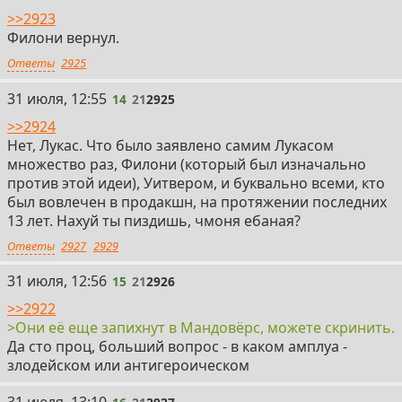
>>2923
Филони вернул.
Ответы
2925
14
31 июля, 12:55
14
21
2925
>>2924
Нет, Лукас. Что было заявлено самим Лукасом
множество раз, Филони (который был изначально
против этой идеи), Уитвером, и буквально всеми, кто
был вовлечен в продакшн, на протяжении последних
13 лет. Нахуй ты пиздишь, чмоня ебаная?
Ответы
2927
2929
15
31 июля, 12:56
15
21
2926
>>2922
>Они её еще запихнут в Мандовёрс, можете скринить.
Да сто проц, больший вопрос - в каком амплуа -
злодейском или антигероическом
16
31 июля, 13:10