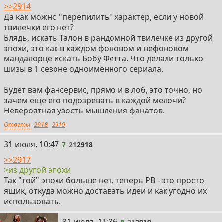
>>2914
Да как можно "перепилить" характер, если у новой
твилечки его нет?
Блядь, искать Талон в рандомной твилечке из другой
эпохи, это как в каждом фоновом и нефоновом
мандалорце искать Бобу Фетта. Что делали только
шизы в 1 сезоне одноимённого сериала.
Будет вам фансервис, прямо и в лоб, это точно, но
зачем еще его подозревать в каждой мелочи?
Невероятная узость мышления фанатов.
Ответы
2918
2919
7
31 июля, 10:47
7
21
2918
>>2917
>из другой эпохи
Так "той" эпохи больше нет, теперь РВ - это просто
ящик, откуда можно доставать идеи и как угодно их
использовать.
8
31 июля, 11:36
8
21
2919