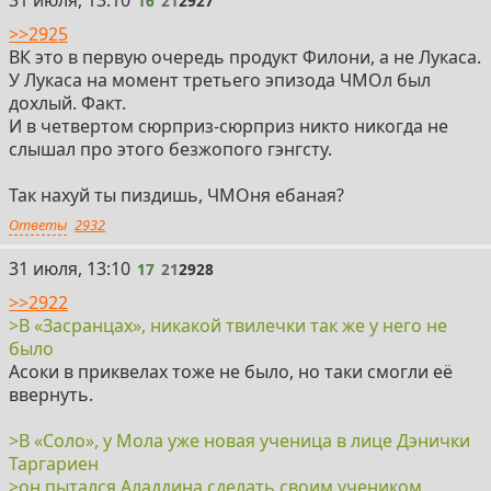
16
21
2927
>>2925
ВК это в первую очередь продукт Филони, а не Лукаса.
У Лукаса на момент третьего эпизода ЧМОл был
дохлый. Факт.
И в четвертом сюрприз-сюрприз никто никогда не
слышал про этого безжопого гэнгсту.
Так нахуй ты пиздишь, ЧМОня ебаная?
Ответы
2932
17
31 июля, 13:10
17
21
2928
>>2922
>В «Засранцах», никакой твилечки так же у него не
было
Асоки в приквелах тоже не было, но таки смогли её
ввернуть.
>В «Соло», у Мола уже новая ученица в лице Дэнички
Таргариен
>он пытался Аладдина сделать своим учеником