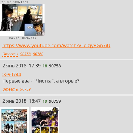
2,1 Мб, 900x1379
846 Кб, 1024x733
https://www.youtube.com/watch?v=c-zjyPGn7iU
Ответы
90758
90760
18
2 янв 2018, 17:39
18
90758
>>90744
Первые два - "Чистка", а вторые?
Ответы
90759
19
2 янв 2018, 18:47
19
90759