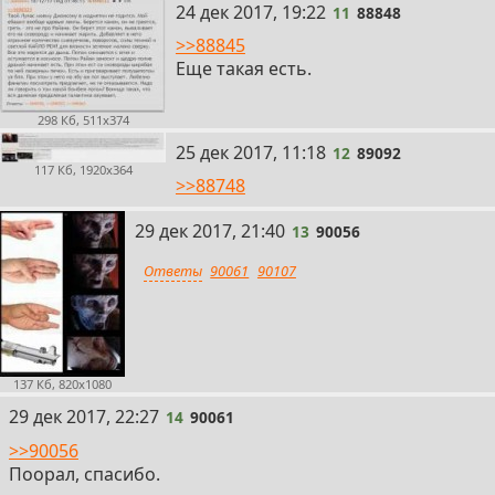
11
24 дек 2017, 19:22
11
88848
>>88845
Еще такая есть.
298 Кб, 511x374
12
25 дек 2017, 11:18
12
89092
117 Кб, 1920x364
>>88748
13
29 дек 2017, 21:40
13
90056
Ответы
90061
90107
137 Кб, 820x1080
14
29 дек 2017, 22:27
14
90061
>>90056
Поорал, спасибо.