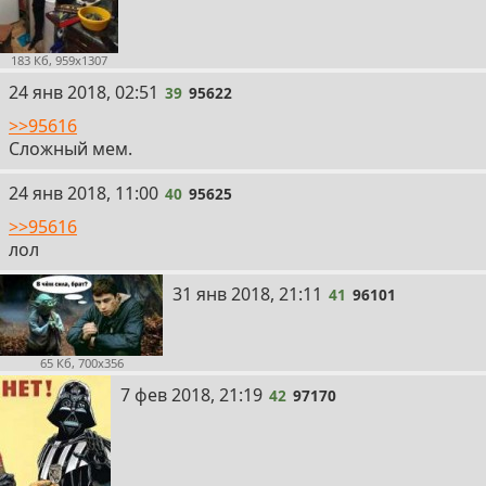
183 Кб, 959x1307
39
24 янв 2018, 02:51
39
95622
>>95616
Сложный мем.
40
24 янв 2018, 11:00
40
95625
>>95616
лол
41
31 янв 2018, 21:11
41
96101
65 Кб, 700x356
42
7 фев 2018, 21:19
42
97170