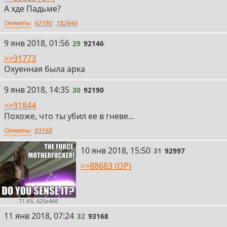
А хде Падьме?
Ответы
92190
182644
29
9 янв 2018, 01:56
29
92146
>>91773
Охуенная была арка
30
9 янв 2018, 14:35
30
92190
>>91844
Похоже, что ты убил ее в гневе...
Ответы
93168
31
10 янв 2018, 15:50
31
92997
>>88683 (OP)
71 Кб, 625x468
32
11 янв 2018, 07:24
32
93168