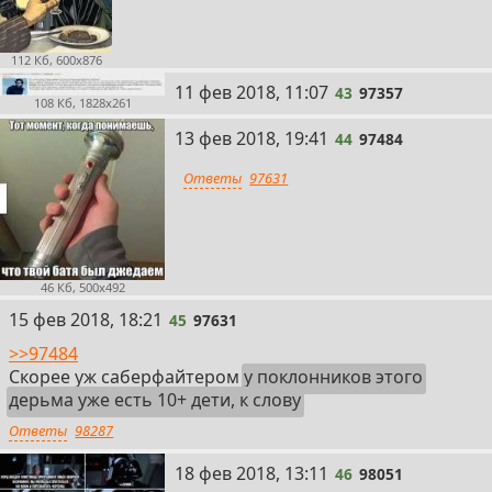
112 Кб, 600x876
43
11 фев 2018, 11:07
43
97357
108 Кб, 1828x261
44
13 фев 2018, 19:41
44
97484
Ответы
97631
46 Кб, 500x492
45
15 фев 2018, 18:21
45
97631
>>97484
Скорее уж саберфайтером
у поклонников этого
дерьма уже есть 10+ дети, к слову
Ответы
98287
46
18 фев 2018, 13:11
46
98051