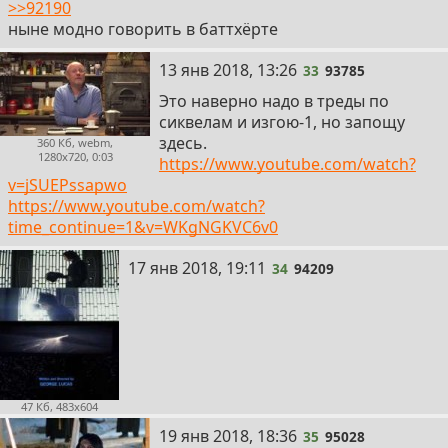
>>92190
ныне модно говорить в баттхёрте
33
13 янв 2018, 13:26
33
93785
Это наверно надо в треды по
сиквелам и изгою-1, но запощу
здесь.
360 Кб, webm,
1280x720, 0:03
https://www.youtube.com/watch?
v=jSUEPssapwo
https://www.youtube.com/watch?
time_continue=1&v=WKgNGKVC6v0
34
17 янв 2018, 19:11
34
94209
47 Кб, 483x604
35
19 янв 2018, 18:36
35
95028