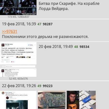
Битва при Скарифе. На корабле
Лорда Вейдера.
173 Кб, 1280x837
47
19 фев 2018, 16:39
47
98287
>>97631
Поклонники этого дерьма не размножаются.
48
20 фев 2018, 19:49
48
98534
52 Кб, 603x576
49
22 фев 2018, 19:26
49
99223