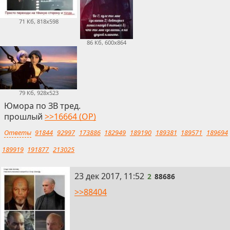
71 Кб, 818x598
86 Кб, 600x864
79 Кб, 928x523
Юмора по ЗВ тред.
прошлый
>>16664 (OP)
Ответы
91844
92997
173886
182949
189190
189381
189571
189694
189919
191877
213025
2
23 дек 2017, 11:52
2
88686
>>88404