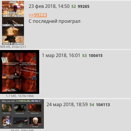
52
23 фев 2018, 14:50
52
99265
>>99223
С последней проиграл
909 Кб, 610x1211
53
1 мар 2018, 16:01
53
100415
1,7 Мб, 1678x1866
54
24 мар 2018, 18:59
54
104113
58 Кб, 500x339