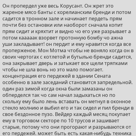
Он пропердел уже весь Корусант. Он жрет это
жареное мясо банты с корелианским бренди и потом
садится в тронном зале и начинает пердеть прям
почти без остановки или наоборот сначала копит
прям сидит и кряхтит и видно чо его уже разрывает а
потом кааааак взорвет протонную бомбу чо ажна
уши закладывает! он пердит и ему нравится когда все
проперженое. Мон Мотма чтобы не воняло когда он в
своих чертогах с котлетой и бутылью бренди садится,
она закрывает дверь и затыкает все щели тряпками
чтобы не шла вонь но это мало помогает.
концентрация его пердежей в здании Сената
особенно в зале заседаний становится запредельной.
один раз зимой когда окна были замазаны он
обперделся так чо сам начал задыхаться но по
скольку ему было лень вставать он метнул в оконное
стекло молнию и выбил его и так сидел и пил бренди в
свое бездонное пузо. Вейдер каждый месяц покупает
ему в торговом секторе по 10 трусов и зашивает
старые, потому что они прогорают и разрываются от
его пердежей. может быть есть какая-нибудь техника