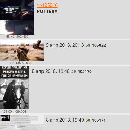
>>105016
POTTERY
48 Кб, 500x630
58
5 апр 2018, 20:13
58
105022
290 Кб, 604x291
59
8 апр 2018, 19:48
59
105170
58 Кб, 408x604
60
8 апр 2018, 19:49
60
105171