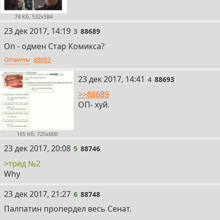
74 Кб, 532x584
3
23 дек 2017, 14:19
3
88689
Оп - одмен Стар Комикса?
Ответы
88693
4
23 дек 2017, 14:41
4
88693
>>88689
ОП- хуй.
165 Кб, 725x600
5
23 дек 2017, 20:08
5
88746
>тред №2
Why
6
23 дек 2017, 21:27
6
88748
Палпатин пропердел весь Сенат.