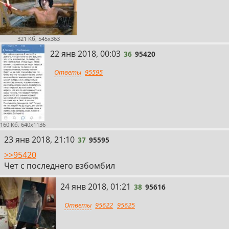
321 Кб, 545x363
36
22 янв 2018, 00:03
36
95420
Ответы
95595
160 Кб, 640x1136
37
23 янв 2018, 21:10
37
95595
>>95420
Чет с последнего взбомбил
38
24 янв 2018, 01:21
38
95616
Ответы
95622
95625