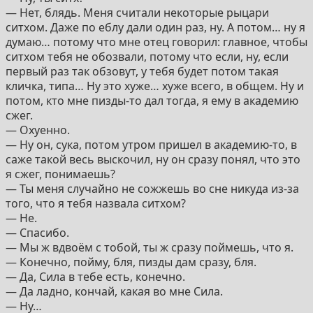
— Нет, блядь. Меня считали некоторые рыцари
ситхом. Даже по еблу дали один раз, ну. А потом… ну я
думаю… потому что мне отец говорил: главное, чтобы
ситхом тебя не обозвали, потому что если, ну, если
первый раз так обзовут, у тебя будет потом такая
кличка, типа… Ну это хуже… хуже всего, в общем. Ну и
потом, кто мне пизды-то дал тогда, я ему в академию
сжег.
— Охуенно.
— Ну он, сука, потом утром пришел в академию-то, в
саже такой весь выскочил, ну он сразу понял, что это
я сжег, понимаешь?
— Ты меня случайно не сожжешь во сне никуда из-за
того, что я тебя назвала ситхом?
— Не.
— Спасибо.
— Мы ж вдвоём с тобой, ты ж сразу поймешь, что я.
— Конечно, пойму, бля, пизды дам сразу, бля.
— Да, Сила в тебе есть, конечно.
— Да ладно, кончай, какая во мне Сила.
— Ну…