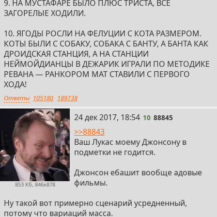
9. НА МУСТАФАРЕ БЫЛО ПЛЮС ТРИСТА, ВСЕ
ЗАГОРЕЛЫЕ ХОДИЛИ.
10. ЯГОДЫ РОСЛИ НА ФЕЛУЦИИ С КОТА РАЗМЕРОМ.
КОТЫ БЫЛИ С СОБАКУ, СОБАКА С БАНТУ, А БАНТА КАК
ДРОИДСКАЯ СТАНЦИЯ, А НА СТАНЦИИ
НЕЙМОЙДИАНЦЫ В ДЕЖАРИК ИГРАЛИ ПО МЕТОДИКЕ
РЕВАНА — РАНКОРОМ МАТ СТАВИЛИ С ПЕРВОГО
ХОДА!
Ответы
105180
189738
10
24 дек 2017, 18:54
10
88845
>>88843
Ваш Лукас моему Джонсону в
подметки не годится.
Джонсон ебашит вообще адовые
фильмы.
853 Кб, 846x878
Ну такой вот примерно сценарий усредненный,
потому что вариаций масса.