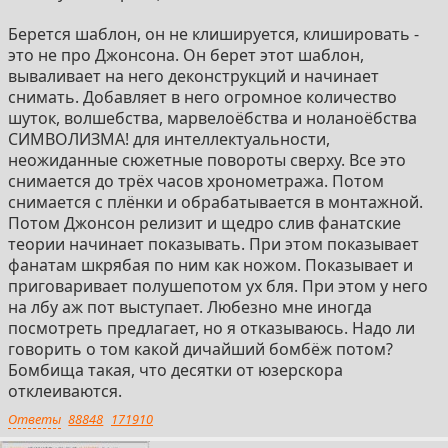
Берется шаблон, он не клишируется, клишировать -
это не про Джонсона. Он берет этот шаблон,
вываливает на него деконструкций и начинает
снимать. Добавляет в него огромное количество
шуток, волшебства, марвелоёбства и ноланоёбства
СИМВОЛИЗМА! для интеллектуальности,
неожиданные сюжетные повороты сверху. Все это
снимается до трёх часов хронометража. Потом
снимается с плёнки и обрабатывается в монтажной.
Потом Джонсон релизит и щедро слив фанатские
теории начинает показывать. При этом показывает
фанатам шкрябая по ним как ножом. Показывает и
приговаривает полушепотом ух бля. При этом у него
на лбу аж пот выступает. Любезно мне иногда
посмотреть предлагает, но я отказываюсь. Надо ли
говорить о том какой дичайший бомбёж потом?
Бомбища такая, что десятки от юзерскора
отклеиваются.
Ответы
88848
171910