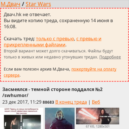
М.Двач
/
Star Wars
Двач.hk не отвечает.
Вы видите копию треда, сохраненную 14 июня в
16:08.
Скачать тред
:
только с превью
,
с превью и
прикрепленными файлами
.
Второй вариант может долго скачиваться. Файлы будут
только в живых или недавно утонувших тредах.
Подробнее
Если вам полезен архив М.Двача,
пожертвуйте на оплату
сервера
.
Засмеялся - темной стороне поддался №2
/swhumor/
23 дек 2017, 11:29
В конец треда
|
Веб
88683
67 Кб, 1280x501