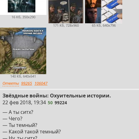
16 Кб, 350x290
171 Кб, 728x960
65 Кб, 640x796
140 Кб, 640x641
Ответы
99265
106047
Звёздные войны: Охуительные истории.
50
22 фев 2018, 19:34
50
99224
— А ты ситх?
— Чего?
— Ты темный?
— Какой такой темный?
— Ну, ты ситх?