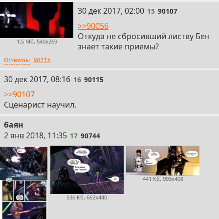
15
30 дек 2017, 02:00
15
90107
>>90056
Откуда не сбросивший листву Бен
1,5 Мб, 540x269
знает такие приемы?
Ответы
90115
16
30 дек 2017, 08:16
16
90115
>>90107
Сценарист научил.
баян
17
2 янв 2018, 11:35
17
90744
441 Кб, 993x408
536 Кб, 662x440