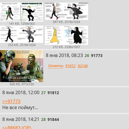
347 Кб, 2518x1024
141 Кб, 1259x563
253 Кб, 2518x1024
272 Кб, 2336x1057
26
8 янв 2018, 08:23
26
91773
Ответы
91812
92146
620 Кб, 971x720
27
8 янв 2018, 12:00
27
91812
>>91773
Не все поймут...
28
8 янв 2018, 14:21
28
91844
>>88683 (OP)