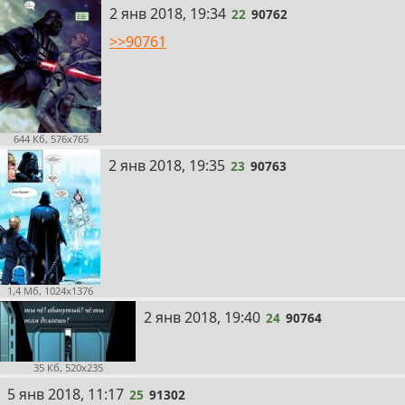
22
2 янв 2018, 19:34
22
90762
>>90761
644 Кб, 576x765
23
2 янв 2018, 19:35
23
90763
1,4 Мб, 1024x1376
24
2 янв 2018, 19:40
24
90764
35 Кб, 520x235
25
5 янв 2018, 11:17
25
91302