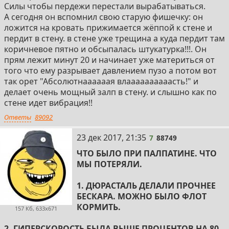
Силы чтобы пердежи перестали вырабатываться.
А сегодня он вспомнил свою старую фишечку: он
ложится на кровать прижимается жёппой к стене и
пердит в стену. в стене уже трещина а куда пердит там
коричневое пятно и обсыпалась штукатурка!!!. Он
прям лежит минут 20 и начинает уже материться от
того что ему разрывает давлением пузо а потом вот
так орет "Абсолютнаааааая влаааааааааасть!" и
делает очень мощный залп в стену. и слышно как по
стене идет вибрация!!
Ответы
89092
7
23 дек 2017, 21:35
7
88749
ЧТО БЫЛО ПРИ ПАЛПАТИНЕ. ЧТО
МЫ ПОТЕРЯЛИ.
1. ДЮРАСТАЛЬ ДЕЛАЛИ ПРОЧНЕЕ
БЕСКАРА. МОЖНО БЫЛО ФЛОТ
КОРМИТЬ.
157 Кб, 633x671
2. ГИПЕРСКОРОСТЬ БЫЛА ВЫШЕ ПРОЦЕНТОВ НА 80.