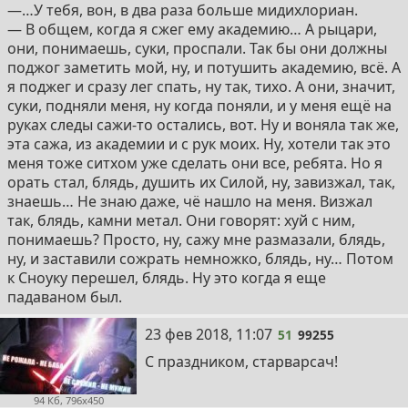
—…У тебя, вон, в два раза больше мидихлориан.
— В общем, когда я сжег ему академию… А рыцари,
они, понимаешь, суки, проспали. Так бы они должны
поджог заметить мой, ну, и потушить академию, всё. А
я поджег и сразу лег спать, ну так, тихо. А они, значит,
суки, подняли меня, ну когда поняли, и у меня ещё на
руках следы сажи-то остались, вот. Ну и воняла так же,
эта сажа, из академии и с рук моих. Ну, хотели так это
меня тоже ситхом уже сделать они все, ребята. Но я
орать стал, блядь, душить их Силой, ну, завизжал, так,
знаешь… Не знаю даже, чё нашло на меня. Визжал
так, блядь, камни метал. Они говорят: хуй с ним,
понимаешь? Просто, ну, сажу мне размазали, блядь,
ну, и заставили сожрать немножко, блядь, ну… Потом
к Сноуку перешел, блядь. Ну это когда я еще
падаваном был.
51
23 фев 2018, 11:07
51
99255
С праздником, старварсач!
94 Кб, 796x450