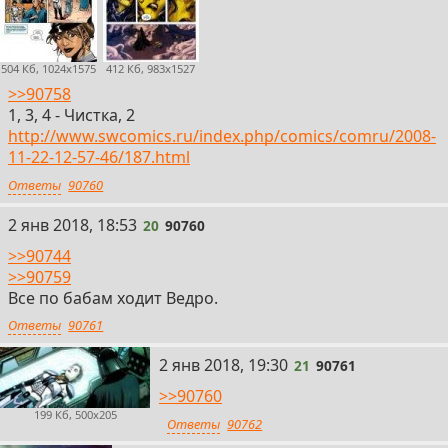
504 Кб, 1024x1575
412 Кб, 983x1527
>>90758
1, 3, 4 - Чистка, 2
http://www.swcomics.ru/index.php/comics/comru/2008-
11-22-12-57-46/187.html
Ответы
90760
20
2 янв 2018, 18:53
20
90760
>>90744
>>90759
Все по бабам ходит Ведро.
Ответы
90761
21
2 янв 2018, 19:30
21
90761
>>90760
199 Кб, 500x205
Ответы
90762