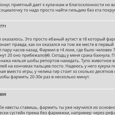
 бонус приятный дает к кулачкам и благосклонности но 
социалочку то надо просто найти гильдию без кта покру
9771
 оказалось. Это просто ебаный аутист в т8 который фар
 знает правда, как он оказался на том же месте в первый
л пару часов назад. Фармил в т4 локе, где было человек 
инут 20 оно прибежало
))0
. Скпздц у меня срака бахнула. 
нажа нельзя шобы репортов накидать. Тупо животное в
лей на кончиках пальцев посто. Надеюсь у него кукуха п
я вместо игры, у челика гир стоит хз сколько десятков 
 шобы фармить 20-30к раз в несколько минут.
9809
бе квесты ставишь, фармить ты уже научился из основн
ски сустейн према без фармежки, например через рефа