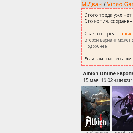
М.Двач
/
Video Ga
Этого треда уже нет.
Это копия, сохранен
Скачать тред
:
тольк
Второй вариант может д
Подробнее
Если вам полезен архи
Albion Online Европ
15 мая, 19:02
48
348731
199 Кб, 153
123 Кб, 600x900