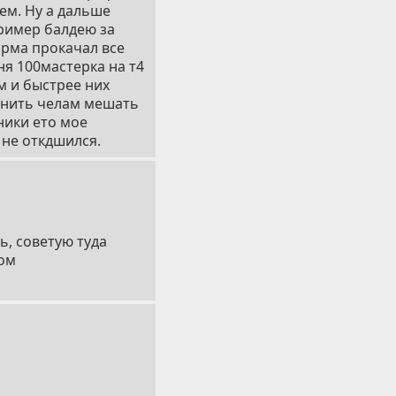
ем. Ну а дальше
пример балдею за
арма прокачал все
ня 100мастерка на т4
м и быстрее них
м нить челам мешать
ники ето мое
 не откдшился.
, советую туда
ком