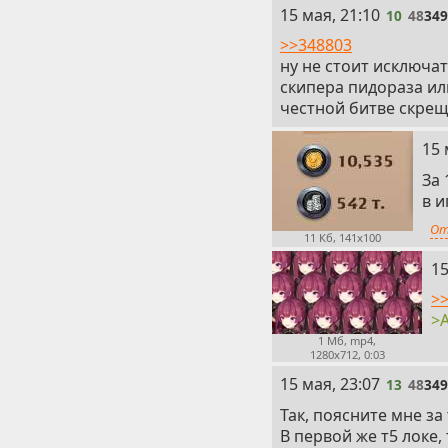
10
15 мая, 21:10
10
48
34
>>348803
ну не стоит исключа
скипера пидораза или
честной битве скрещ
11
15 
За 
в и
От
11 Кб, 141x100
12
15
>>
>
1 Мб, mp4,
1280x712, 0:03
13
15 мая, 23:07
13
48
34
Так, поясните мне за
В первой же т5 локе,