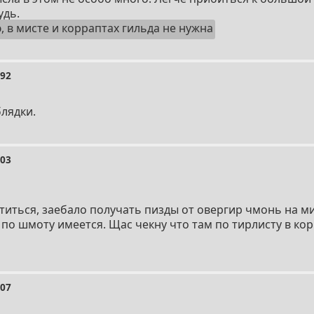
удь.
, в мисте и корраптах гильда не нужна
792
блядки.
803
титься, заебало получать пизды от овергир чмонь на ми
 по шмоту имеется. Щас чекну что там по тирлисту в кор
807