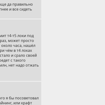
ваще да правильно
пнее и все сидеть
мит т4-т5 локи под
 раз, может просто
7 около часа, нашёл
При чём в т4 локах
стало и срало своей
оедет с такого
млн, нет надо отжать
ого я бы посоветовал
йнинг, или крафт