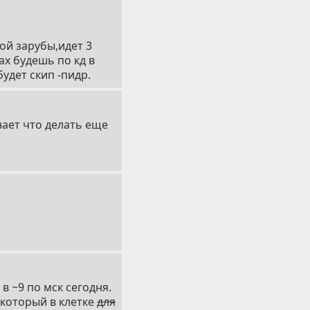
ой зарубы,идет 3
ах будешь по кд в
удет скип -пидр.
нает что делать еще
в ~9 по мск сегодня.
, который в клетке
для