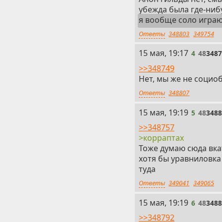
убежда была где-ниб
я вообще соло играю
Ответы
348803
349754
4
15 мая, 19:17
4
48
348
>>348749
Нет, мы же не социо
Ответы
348807
5
15 мая, 19:19
5
48
348
>>348757
>корраптах
Тоже думаю сюда вка
хотя бы уравниловка
туда
Ответы
349041
349065
6
15 мая, 19:19
6
48
348
>>348792