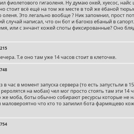
л фиолетового гигаоленя. Ну думаю окей, хуесос, найс
оно стоит всё ещё на том же месте в той же ёбаной тюрь
 оленя. Это легально вообще ? Ник запомнил, прост по
ий случай написал, что он бот и багоюз ебаный в сапорт.
ремя, или с энчант кожей споты фиксированные? Оно бля
9215
ечера. Т.е оно там уже 14 часов стоит в клеточке.
9748
з в час в момент запуска сервера (то есть запустьли в 1
 реролятся на мобах) чел мог просто стоять там эти 14 
о же моба, боты обычно собирают ресурсы которые не 
ч маловероятно что кто то запилил бота фармящево кож
9754