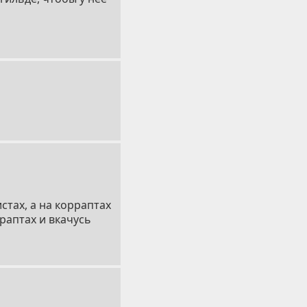
стах, а на корраптах
раптах и вкачусь