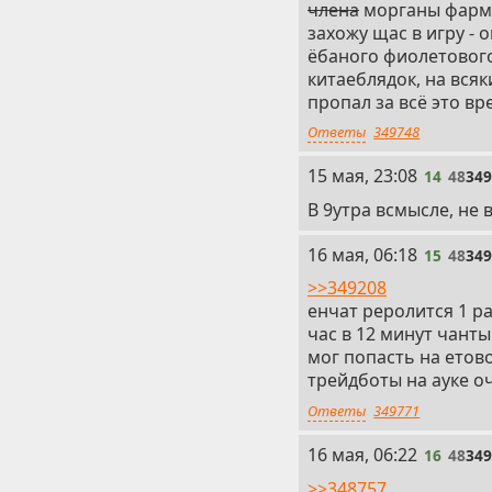
члена
морганы фарми
захожу щас в игру - 
ёбаного фиолетового
китаеблядок, на всяк
пропал за всё это в
Ответы
349748
14
15 мая, 23:08
14
48
34
В 9утра всмысле, не в
15
16 мая, 06:18
15
48
34
>>349208
енчат реролится 1 ра
час в 12 минут чанты
мог попасть на етов
трейдботы на ауке о
Ответы
349771
16
16 мая, 06:22
16
48
34
>>348757