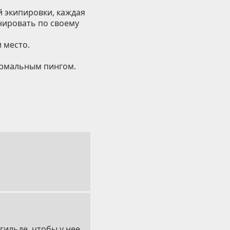
й экипировки, каждая
нировать по своему
 место.
ормальным пингом.
гильде, чтобы у нее