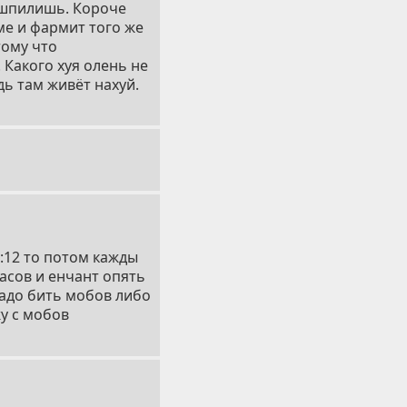
 шпилишь. Короче
ме и фармит того же
тому что
 Какого хуя олень не
дь там живёт нахуй.
5:12 то потом кажды
часов и енчант опять
надо бить мобов либо
у с мобов