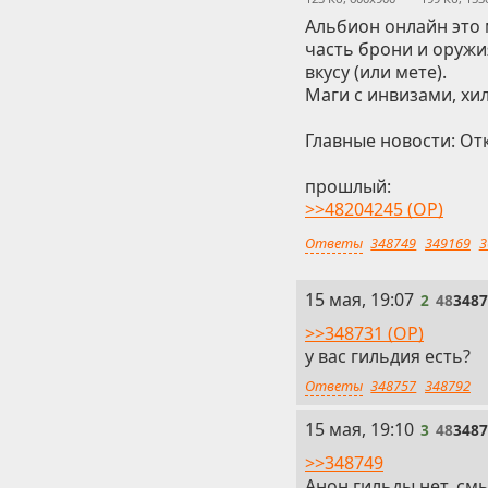
Альбион онлайн это 
часть брони и оруж
вкусу (или мете).
Маги с инвизами, хил
Главные новости: От
прошлый:
>>48204245 (OP)
Ответы
348749
349169
3
2
15 мая, 19:07
2
48
348
>>348731 (OP)
у вас гильдия есть?
Ответы
348757
348792
3
15 мая, 19:10
3
48
348
>>348749
Анон гильды нет, смы