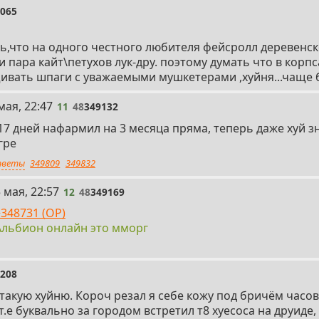
9065
ть,что на одного честного любителя фейсролл деревенск
 пара кайт\петухов лук-дру. поэтому думать что в корпс
ивать шпаги с уважаемыми мушкетерами ,хуйня...чаще б
мая, 22:47
11
48
349132
17 дней нафармил на 3 месяца пряма, теперь даже хуй з
гре
веты
349809
349832
 мая, 22:57
12
48
349169
348731 (OP)
Альбион онлайн это мморг
9208
 такую хуйню. Короч резал я себе кожу под бричём часов 
 т.е буквально за городом встретил т8 хуесоса на друиде