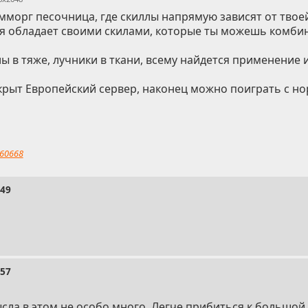
мморг песочница, где скиллы напрямую зависят от твое
ия обладает своими скилами, которые ты можешь комби
ы в тяже, лучники в ткани, всему найдется применение и
крыт Европейский сервер, наконец можно поиграть с н
60668
749
757
сла в этом не особо много. Легче прибиться к большой 