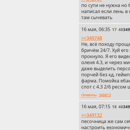
по сути не нужна но
написал если лень в 
там сычевать
17
16 мая, 06:35
17
48
34
>>349748
Не, всё походу проще
бричём 24/7. Хуй его
прокнуло. Я его виде
оленя 4.3, и через м
даже выделить персо
порчей без кд, геймп
фарма. Помойка ебана
спот с 4.3 2/6 ресом
Ответы
349813
18
16 мая, 07:15
18
48
34
>>349132
песочница же сам се
настроить економиче