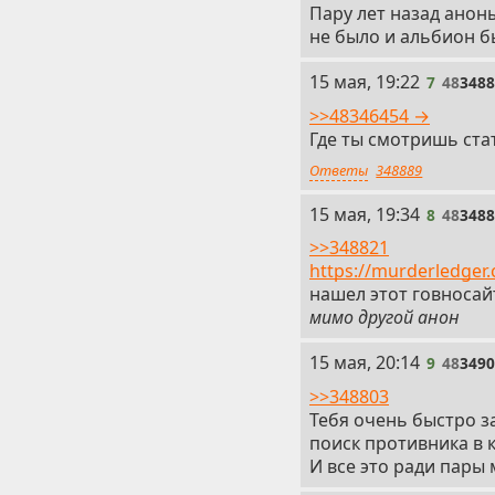
Пару лет назад анон
не было и альбион б
7
15 мая, 19:22
7
48
348
>>48346454 →
Где ты смотришь ста
Ответы
348889
8
15 мая, 19:34
8
48
348
>>348821
https://murderledger.
нашел этот говносай
мимо другой анон
9
15 мая, 20:14
9
48
349
>>348803
Тебя очень быстро з
поиск противника в 
И все это ради пары