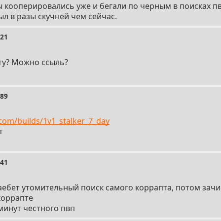
ы кооперировались уже и бегали по черным в поисках пв
ыл в разы скучней чем сейчас.
821
ту? Можно ссыль?
889
com/builds/1v1_stalker_7_day
т
041
аебет утомительный поиск самого коррапта, потом зачи
коррапте
 минут честного пвп