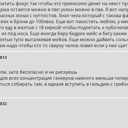
ратить фокус так чтобы это приносило денег на некст пр
рма остается можно в пвп уклон можно в пве. Я вот на
асных зонах с оутпостов. Знал чела который с такова ф
жек и брони до 100лвла. Еще вот пакостить люблю, у ме
то еду в желтые с т8 киркой чтобы подлетать к нубочела
 из под носа. Еще иногда беру бедрок мейс и бегу каки
елтых тупо выталкивая мобов. Еще можно дайвить соль
м надо чтобы кто то сверху челов ловил если у них щит
9813
ули, зато бесопасно и не рискуешь
для всех концентрация ганкеров намного меньше теперь
ться собирать там, в идеале вступить в гильдию с гриб
9832