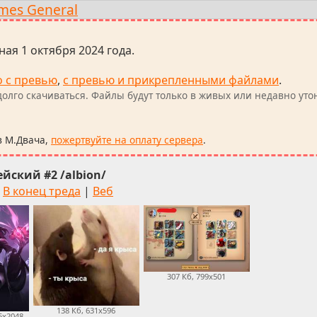
mes General
ная 1 октября 2024 года.
о с превью
,
с превью и прикрепленными файлами
.
олго скачиваться. Файлы будут только в живых или недавно уто
в М.Двача,
пожертвуйте на оплату сервера
.
ейский #2 /albion/
В конец треда
|
Веб
307 Кб, 799x501
138 Кб, 631x596
6x2048