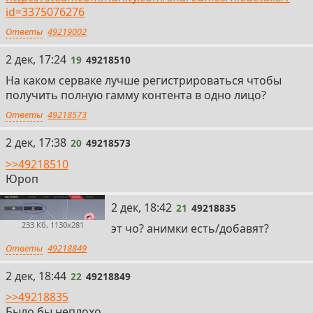
id=3375076276
Ответы
49219002
19
2 дек, 17:24
19
49218510
На каком серваке лучше регистрироваться чтобы
получить полную гамму контента в одно лицо?
Ответы
49218573
20
2 дек, 17:38
20
49218573
>>49218510
Юроп
21
2 дек, 18:42
21
49218835
233 Кб, 1130x281
эт чо? анимки есть/добавят?
Ответы
49218849
22
2 дек, 18:44
22
49218849
>>49218835
Было бы неплохо