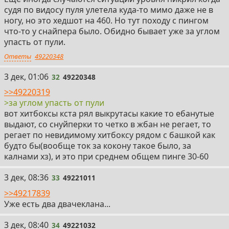
судя по видосу пуля улетела куда-то мимо даже не в
ногу, но это хедшот на 460. Но тут походу с пингом
что-то у снайпера было. Обидно бывает уже за углом
упасть от пули.
Ответы
49220348
32
3 дек, 01:06
32
49220348
>>49220319
>за углом упасть от пули
вот хитбоксы кста рял выкрутасы какие то ебанутые
выдают, со снуйперки то четко в жбан не регает, то
регает по невидимому хитбоксу рядом с башкой как
будто бы(вообще ток за кокону такое было, за
калнами хз), и это при среднем общем пинге 30-60
33
3 дек, 08:36
33
49221011
>>49217839
Уже есть два двачеклана...
34
3 дек, 08:40
34
49221032