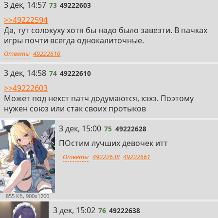
73
3 дек, 14:57
73
49222603
>>49222594
Да, тут солокуху хотя бы надо было завезти. В пачках
игры почти всегда однокалиточные.
Ответы
49222610
74
3 дек, 14:58
74
49222610
>>49222603
Может под некст патч додумаются, хзхз. Поэтому
нужен союз или стак своих протыков
75
3 дек, 15:00
75
49222628
ПОстим лучших девочек итт
Ответы
49222638
49222661
855 Кб, 900x1200
76
3 дек, 15:02
76
49222638