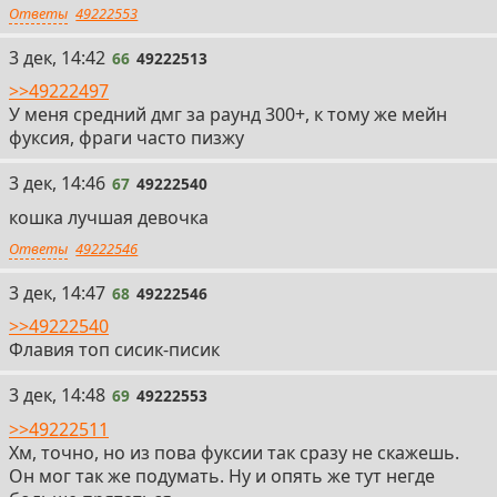
Ответы
49222553
66
3 дек, 14:42
66
49222513
>>49222497
У меня средний дмг за раунд 300+, к тому же мейн
фуксия, фраги часто пизжу
67
3 дек, 14:46
67
49222540
кошка лучшая девочка
Ответы
49222546
68
3 дек, 14:47
68
49222546
>>49222540
Флавия топ сисик-писик
69
3 дек, 14:48
69
49222553
>>49222511
Хм, точно, но из пова фуксии так сразу не скажешь.
Он мог так же подумать. Ну и опять же тут негде