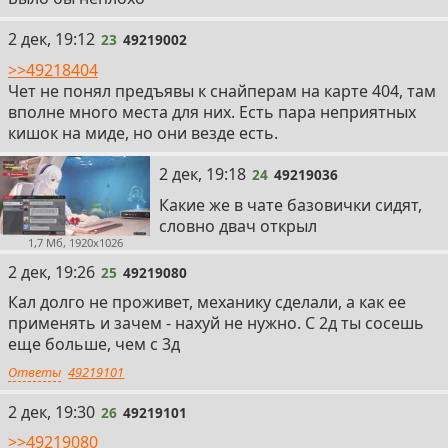
23
2 дек, 19:12
23
49219002
>>49218404
Чет не понял предъявы к снайперам на карте 404, там
вполне много места для них. Есть пара неприятных
кишок на миде, но они везде есть.
24
2 дек, 19:18
24
49219036
Какие же в чате базовички сидят,
словно двач открыл
1,7 Мб, 1920x1026
25
2 дек, 19:26
25
49219080
Кал долго не проживет, механику сделали, а как ее
применять и зачем - нахуй не нужно. С 2д ты сосешь
еще больше, чем с 3д
Ответы
49219101
26
2 дек, 19:30
26
49219101
>>49219080