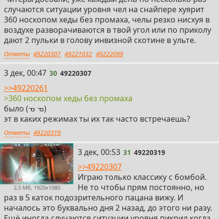
случаются ситуации уровня чел на снайпере хуярит
360 носкопом хеды без промаха, челы резко нисхуя в
воздухе разворачиваются в твой угол или по приколу
дают 2 пульки в голову инвизной скотине в ульте.
Ответы
49220307
49221032
49222099
30
3 дек, 00:47
30
49220307
>>49220261
>360 носкопом хеды без промаха
было (ᓀ ᓀ)
эт в каких режимах ты их так часто встречаешь?
Ответы
49220319
31
3 дек, 00:53
31
49220319
>>49220307
Играю только классику с бомбой.
Не то чтобы прям постоянно, но
2,5 Мб, 1920x1080
раз в 5 каток подозрительного пацана вижу. И
началось это буквально дня 2 назад, до этого ни разу.
Ещё иногда случаются ситуации уровня пикрил когда