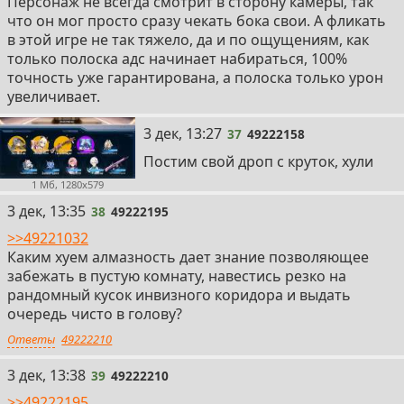
Персонаж не всегда смотрит в сторону камеры, так
что он мог просто сразу чекать бока свои. А фликать
в этой игре не так тяжело, да и по ощущениям, как
только полоска адс начинает набираться, 100%
точность уже гарантирована, а полоска только урон
увеличивает.
37
3 дек, 13:27
37
49222158
Постим свой дроп с круток, хули
1 Мб, 1280x579
38
3 дек, 13:35
38
49222195
>>49221032
Каким хуем алмазность дает знание позволяющее
забежать в пустую комнату, навестись резко на
рандомный кусок инвизного коридора и выдать
очередь чисто в голову?
Ответы
49222210
39
3 дек, 13:38
39
49222210
>>49222195