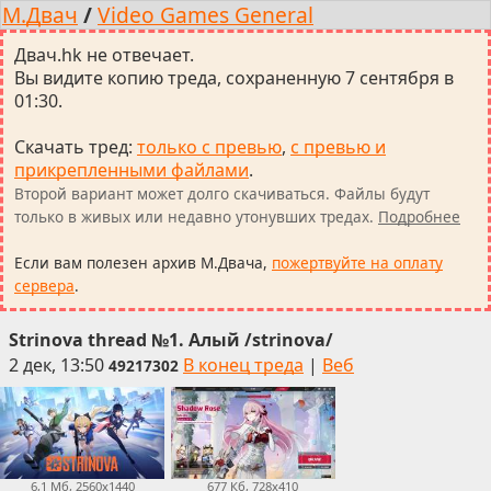
М.Двач
/
Video Games General
Двач.hk не отвечает.
Вы видите копию треда, сохраненную 7 сентября в
01:30.
Скачать тред
:
только с превью
,
с превью и
прикрепленными файлами
.
Второй вариант может долго скачиваться. Файлы будут
только в живых или недавно утонувших тредах.
Подробнее
Если вам полезен архив М.Двача,
пожертвуйте на оплату
сервера
.
Strinova thread №1. Алый /strinova/
2 дек, 13:50
В конец треда
|
Веб
49217302
6,1 Мб, 2560x1440
677 Кб, 728x410