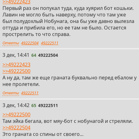
>>49222423
Первый раз он попукал туда, куда хуярил бот кошьки.
Лавин не могло быть наверху, потому что там уже
был полудохлый Нобунага, она бы уже давно вылезла
оттуда и прибила его, но ее там не было. Остается
прострелить то что справа.
Ответы
49222504
49222511
64
3 дек, 14:41
64
49222504
>>49222423
>>49222500
А ну да, там же еще граната буквально перед ебалом у
нее пролетели.
Ответы
49222511
65
3 дек, 14:42
65
49222511
>>49222500
Там эйка бегала, вот мяу-бот с нобунагой и стреляли.
>>49222504
Это граната со спины от своего...