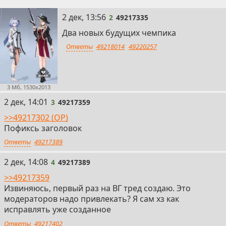
2
2 дек, 13:56
2
49217335
Два новых будущих чемпика
Ответы
49218014
49220257
3 Мб, 1530x2013
3
2 дек, 14:01
3
49217359
>>49217302 (OP)
Пофиксь заголовок
Ответы
49217389
4
2 дек, 14:08
4
49217389
>>49217359
Извиняюсь, первый раз на ВГ тред создаю. Это
модераторов надо привлекать? Я сам хз как
исправлять уже созданное
Ответы
49217402