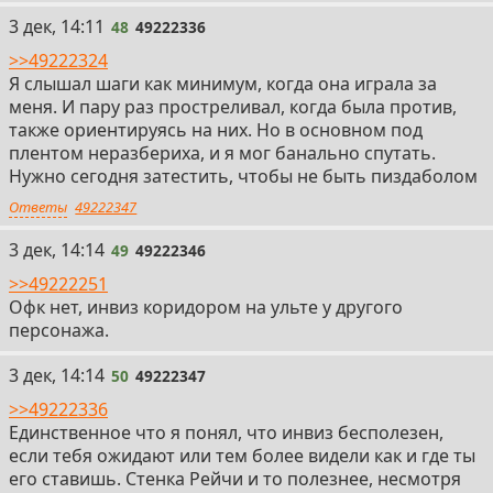
48
3 дек, 14:11
48
49222336
>>49222324
Я слышал шаги как минимум, когда она играла за
меня. И пару раз простреливал, когда была против,
также ориентируясь на них. Но в основном под
плентом неразбериха, и я мог банально спутать.
Нужно сегодня затестить, чтобы не быть пиздаболом
Ответы
49222347
49
3 дек, 14:14
49
49222346
>>49222251
Офк нет, инвиз коридором на ульте у другого
персонажа.
50
3 дек, 14:14
50
49222347
>>49222336
Единственное что я понял, что инвиз бесполезен,
если тебя ожидают или тем более видели как и где ты
его ставишь. Стенка Рейчи и то полезнее, несмотря