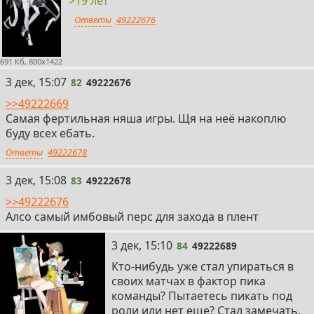
>19 лет
Ответы
49222676
691 Кб, 800x1422
82
3 дек, 15:07
82
49222676
>>49222669
Самая фертильная няша игры. Щя на неё накоплю
буду всех ебать.
Ответы
49222678
83
3 дек, 15:08
83
49222678
>>49222676
Алсо самый имбовый перс для захода в плент
84
3 дек, 15:10
84
49222689
Кто-нибудь уже стал упираться в
своих матчах в фактор пика
команды? Пытаетесь пикать под
роли или нет еще? Стал замечать,