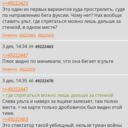
>>49222423
Это один из первых вариантов куда прострелить, судя
по направлению бега фуксии. Чому нет? Нах вообще
ставить ульт, где спрятаться можно лишь дальше за
стенкой, в одном месте?
Ответы
49222463
49222470
59
3 дек, 14:34
59
49222463
>>49222447
Плюс видно по минимапе, что она бегает в ульте
Ответы
49222470
60
3 дек, 14:35
60
49222470
>>49222447
> где спрятаться можно лишь дальше за стенкой
Слева ульта и наверх за ящики залезает, там полно
места. + на карте только дробовичок был виден этой
тиме.
>>49222463
Это спектатор такой уебищный, нельзя туман войны