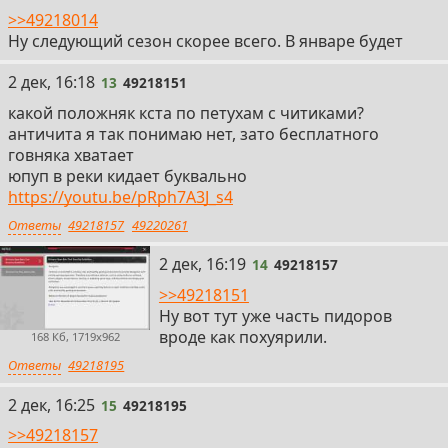
>>49218014
Ну следующий сезон скорее всего. В январе будет
13
2 дек, 16:18
13
49218151
какой положняк кста по петухам с читиками?
античита я так понимаю нет, зато бесплатного
говняка хватает
юпуп в реки кидает буквально
https://youtu.be/pRph7A3J_s4
Ответы
49218157
49220261
14
2 дек, 16:19
14
49218157
>>49218151
Ну вот тут уже часть пидоров
вроде как похуярили.
168 Кб, 1719x962
Ответы
49218195
15
2 дек, 16:25
15
49218195
>>49218157