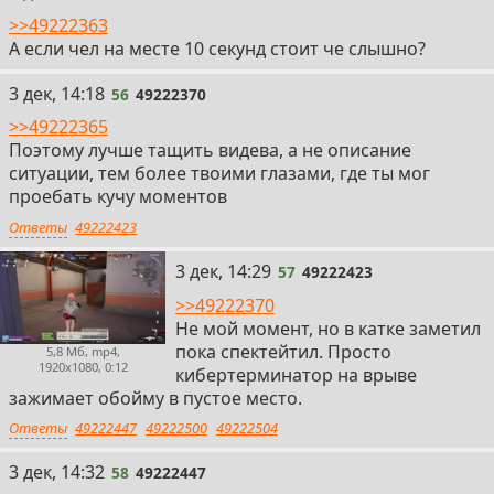
>>49222363
А если чел на месте 10 секунд стоит че слышно?
56
3 дек, 14:18
56
49222370
>>49222365
Поэтому лучше тащить видева, а не описание
ситуации, тем более твоими глазами, где ты мог
проебать кучу моментов
Ответы
49222423
57
3 дек, 14:29
57
49222423
>>49222370
Не мой момент, но в катке заметил
пока спектейтил. Просто
5,8 Мб, mp4,
1920x1080, 0:12
кибертерминатор на врыве
зажимает обойму в пустое место.
Ответы
49222447
49222500
49222504
58
3 дек, 14:32
58
49222447