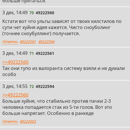
больше прятаться.
70
3 дек, 14:49
70
49222560
Кстати вот что ульты зависят от твоих килстилов по
сути чет хуйня идея кажется. Чисто сноуболинг
(точнее сноубуллинг) получается.
Ответы
49222561
49222594
71
3 дек, 14:49
71
49222561
>>49222560
Так они тупо из валоранта систему взяли и не думали
особо
72
3 дек, 14:55
72
49222594
>>49222560
Больше хуйня, что стабильно против пачки 2-3
человека попадается стак из 5-ти голов. Вот это
больше напрягает. Особенно в ранкеде
Ответы
49222603