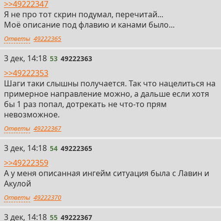
>>49222347
Я не про тот скрин подумал, перечитай...
Моё описание под флавию и канами было...
Ответы
49222365
53
3 дек, 14:18
53
49222363
>>49222353
Шаги таки слышны получается. Так что нацелиться на
примерное направление можно, а дальше если хотя
бы 1 раз попал, дотрекать не что-то прям
невозможное.
Ответы
49222367
54
3 дек, 14:18
54
49222365
>>49222359
А у меня описанная ингейм ситуация была с Лавин и
Акулой
Ответы
49222370
55
3 дек, 14:18
55
49222367