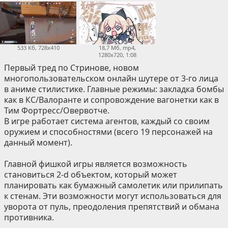
533 Кб, 728x410
18,7 Мб, mp4,
1280x720, 1:08
Первый тред по Стринове, новом
многопользовательском онлайн шутере от 3-го лица
в аниме стилистике. Главные режимы: закладка бомбы
как в КС/Валоранте и сопровождение вагонетки как в
Тим Фортресс/Овервотче.
В игре работает система агентов, каждый со своим
оружием и способностями (всего 19 персонажей на
данный момент).
Главной фишкой игры является возможность
становиться 2-d объектом, который может
планировать как бумажный самолетик или прилипать
к стенам. Эти возможности могут использоваться для
уворота от пуль, преодоления препятствий и обмана
противника.