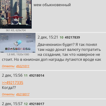
мем обыкновенный
961 Кб, 629x704
10
2 дек, 15:21
10
49217839
Двачеюнион будет? Я так понял
там надо донат валюту потратить
на создание, так что наверное не
1,8 Мб, 1920x1080
стоит. Но в юнионах доп награды лутаются вроде как
Ответы
49221011
11
2 дек, 15:56
11
49218014
>>49217335
Когда??
Ответы
49218017
12
2 дек, 15:57
12
49218017