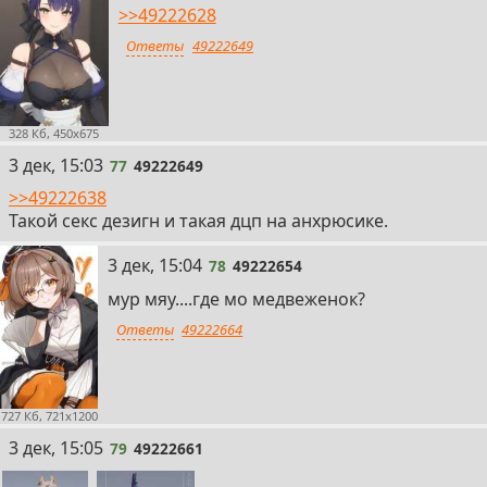
>>49222628
Ответы
49222649
328 Кб, 450x675
77
3 дек, 15:03
77
49222649
>>49222638
Такой секс дезигн и такая дцп на анхрюсике.
78
3 дек, 15:04
78
49222654
мур мяу....где мо медвеженок?
Ответы
49222664
727 Кб, 721x1200
79
3 дек, 15:05
79
49222661