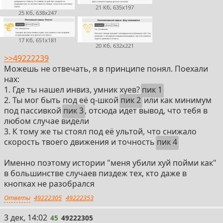
21 Кб, 635x197
25 Кб, 638x247
17 Кб, 651x181
20 Кб, 632x221
>>49222239
Можешь не отвечать, я в принципе понял. Поехали
нах:
1. Где ты нашел инвиз, умник хуев?
пик 1
2. Ты мог быть под её q-шкой
пик 2
или как минимум
под пассивкой
пик 3
, отсюда идет вывод, что тебя в
любом случае видели
3. К тому же ты стоял под её ультой, что снижало
скорость твоего движения и точность
пик 4
Именно поэтому истории "меня убили хуй пойми как"
в большинстве случаев пиздеж тех, кто даже в
кнопках не разобрался
Ответы
49222305
49222353
45
3 дек, 14:02
45
49222305