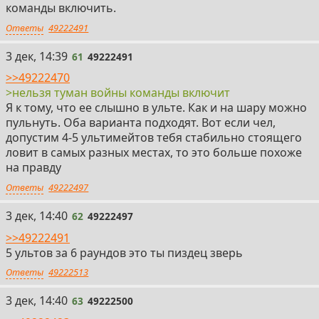
команды включить.
Ответы
49222491
61
3 дек, 14:39
61
49222491
>>49222470
>нельзя туман войны команды включит
Я к тому, что ее слышно в ульте. Как и на шару можно
пульнуть. Оба варианта подходят. Вот если чел,
допустим 4-5 ультимейтов тебя стабильно стоящего
ловит в самых разных местах, то это больше похоже
на правду
Ответы
49222497
62
3 дек, 14:40
62
49222497
>>49222491
5 ультов за 6 раундов это ты пиздец зверь
Ответы
49222513
63
3 дек, 14:40
63
49222500