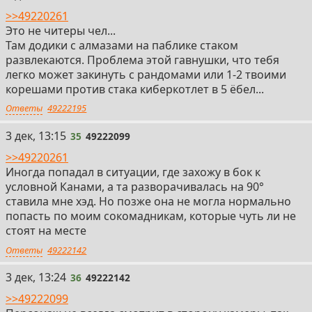
>>49220261
Это не читеры чел...
Там додики с алмазами на паблике стаком
развлекаются. Проблема этой гавнушки, что тебя
легко может закинуть с рандомами или 1-2 твоими
корешами против стака киберкотлет в 5 ёбел...
Ответы
49222195
35
3 дек, 13:15
35
49222099
>>49220261
Иногда попадал в ситуации, где захожу в бок к
условной Канами, а та разворачивалась на 90°
ставила мне хэд. Но позже она не могла нормально
попасть по моим сокомадникам, которые чуть ли не
стоят на месте
Ответы
49222142
36
3 дек, 13:24
36
49222142
>>49222099