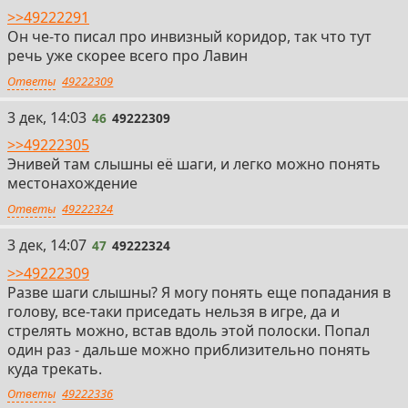
>>49222291
Он че-то писал про инвизный коридор, так что тут
речь уже скорее всего про Лавин
Ответы
49222309
46
3 дек, 14:03
46
49222309
>>49222305
Энивей там слышны её шаги, и легко можно понять
местонахождение
Ответы
49222324
47
3 дек, 14:07
47
49222324
>>49222309
Разве шаги слышны? Я могу понять еще попадания в
голову, все-таки приседать нельзя в игре, да и
стрелять можно, встав вдоль этой полоски. Попал
один раз - дальше можно приблизительно понять
куда трекать.
Ответы
49222336