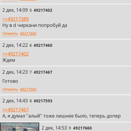
5
2 дек, 14:09
5
49217402
>>49217389
Ну в d чиркани попробуй да
Ответы
49217460
6
2 дек, 14:22
6
49217460
>>49217402
Ждем
7
2 дек, 14:23
7
49217467
Готово
Ответы
49217593
8
2 дек, 14:43
8
49217593
>>49217467
А, я думал "алый" тоже лишнее было, теперь допер
9
2 дек, 14:53
9
49217660