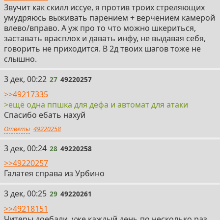
Звучит как скилл иссуе, я против троих стреляющих
умудряюсь выживать парением + верчением камерой
влево/вправо. А уж про то что можно шкериться,
заставать врасплох и давать инфу, не выдавая себя,
говорить не приходится. В 2д твоих шагов тоже не
слышно.
27
3 дек, 00:22
27
49220257
>>49217335
>ещё одна ппшка для дефа и автомат для атаки
Спасибо ебать нахуй
Ответы
49220258
28
3 дек, 00:24
28
49220258
>>49220257
Галатея справа из Урбино
29
3 дек, 00:25
29
49220261
>>49218151
Читеры доебали, уже каждый день по несколько раз