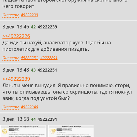
чего говорит
Ответы
49222239
42
3 дек, 13:46
42
49222239
>>49222226
Да иди ты нахуй, анализатор хуев. Щас бы на
пистолетик для добивания пиздеть.
Ответы
49222251
49222291
43
3 дек, 13:48
43
49222251
>>49222239
Лан, ты меня вынудил. Я правильно понимаю, стори,
что ты описываешь, она со скриншоты, где тя нокнул
авик, когда под ультой был?
Ответы
49222346
44
3 дек, 13:58
44
49222291