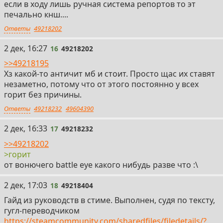
если в ходу лишь ручная система репортов то эт
печально кнш....
Ответы
49218202
16
2 дек, 16:27
16
49218202
>>49218195
Хз какой-то античит мб и стоит. Просто щас их ставят
незаметно, потому что от этого постоянно у всех
горит без причины.
Ответы
49218232
49604390
17
2 дек, 16:33
17
49218232
>>49218202
>горит
от вонючего battle eye какого нибудь разве что :\
18
2 дек, 17:03
18
49218404
Гайд из руководств в стиме. Выполнен, судя по тексту,
гугл-переводчиком
https://steamcommunity.com/sharedfiles/filedetails/?