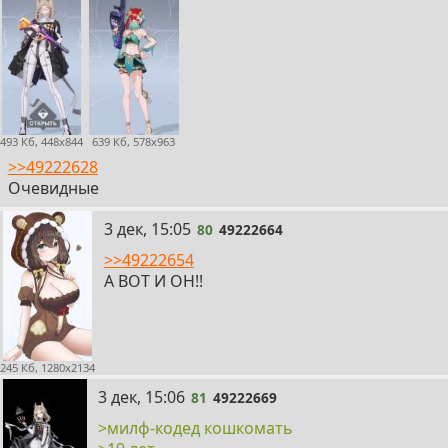
493 Кб, 448x844
639 Кб, 578x963
>>49222628
Очевидные
80
3 дек, 15:05
80
49222664
>>49222654
А ВОТ И ОН!!
245 Кб, 1280x2134
81
3 дек, 15:06
81
49222669
>милф-кодед кошкомать