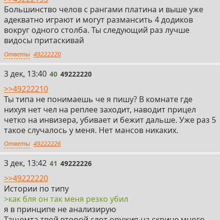
Большинство челов с рангами платина и выше уже
адекватно играют и могут размансить 4 додиков
вокруг одного столба. Ты следующий раз лучше
видосы притаскивай
Ответы
49222220
40
3 дек, 13:40
40
49222220
>>49222210
Ты типа не понимаешь че я пишу? В комнате где
нихуя нет чел на реплее заходит, наводит прицел
четко на инвизера, убивает и бежит дальше. Уже раз 5
такое случалось у меня. Нет мансов никаких.
Ответы
49222226
41
3 дек, 13:42
41
49222226
>>49222220
Истории по типу
>как бля он так меня резко убил
я в принципе не анализирую
Тащемта твой второй слот оружия на скрине много