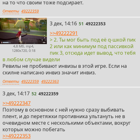
на то что своим тоже подсирает.
Ответы
49222359
51
3 дек, 14:16
51
49222353
>>49222291
> 2. Ты мог быть под её q-шкой пик
2 или как минимум под пассивкой
4,8 Мб, mp4,
1280x720, 0:18
пик 3, отсюда идет вывод, что тебя
в любом случае видели
Ревилы не пробивают инвизы в этой игре. Если на
скилне написано инвиз значит инвиз.
Ответы
49222359
49222363
52
3 дек, 14:17
52
49222359
>>49222347
Поэтому в основном с ней нужно сразу выбивать
плент, и до перетяжки противника ультануть не в
очевидном месте с несколькими объектами, вокруг
которых можно побегать
>>49222353