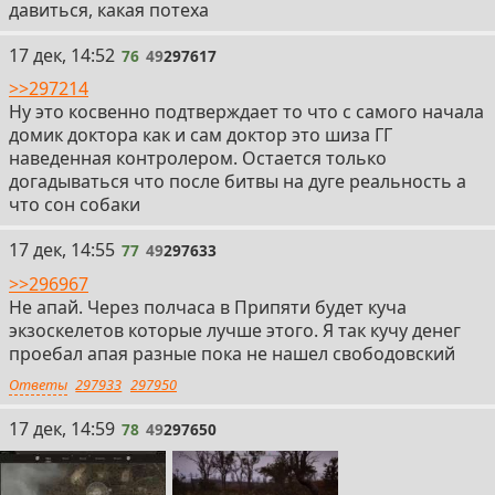
давиться, какая потеха
76
17 дек, 14:52
76
49
297617
>>297214
Ну это косвенно подтверждает то что с самого начала
домик доктора как и сам доктор это шиза ГГ
наведенная контролером. Остается только
догадываться что после битвы на дуге реальность а
что сон собаки
77
17 дек, 14:55
77
49
297633
>>296967
Не апай. Через полчаса в Припяти будет куча
экзоскелетов которые лучше этого. Я так кучу денег
проебал апая разные пока не нашел свободовский
Ответы
297933
297950
78
17 дек, 14:59
78
49
297650