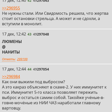
42
17 дек, 12:40
42
49
297043
>>296955
Не нужны стали. Или Свидомость решила, что жертва
стоит остановки стрельца. А может и не сдохли, а
вступили в монолит.
43
17 дек, 12:42
43
49
297048
ЛЮМЕНЫ
@
НАНИТЫ
Ответы
299199
44
17 дек, 12:44
44
49
297054
>>296984
Как они выжили под выбросом?
А это какраз объясняют в скаме-2. У них иммунитет к
пси. Иммунитет 5-го класса позволяет пережить
выброс и остаться самим собой. Такойже учёные-в-
говне-мочёные из НИИ ЧАЗ наработали главному
вартовцу.