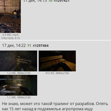
70
17 дек, 14:13
70
49
297421
3,3 Мб, mp4,
576x1024, 0:15
71
17 дек, 14:22
71
49
297464
1,2 Мб, 3840x2160
972 Кб, 3840x2160
1,1 Мб, 3840x2160
Не знаю, может это такой тралинг от разрабов. Опять
как 15 лет назад в подземелье агропрома ищу