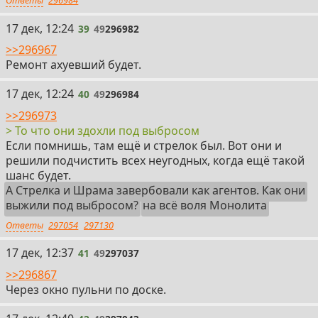
39
17 дек, 12:24
39
49
296982
>>296967
Ремонт ахуевший будет.
40
17 дек, 12:24
40
49
296984
>>296973
> То что они здохли под выбросом
Если помнишь, там ещё и стрелок был. Вот они и
решили подчистить всех неугодных, когда ещё такой
шанс будет.
А Стрелка и Шрама завербовали как агентов. Как они
выжили под выбросом?
на всё воля Монолита
Ответы
297054
297130
41
17 дек, 12:37
41
49
297037
>>296867
Через окно пульни по доске.