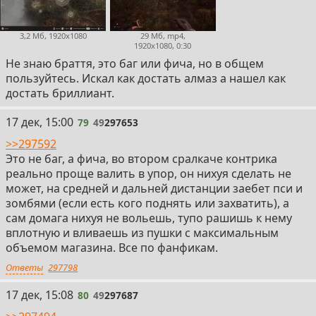
3,2 Мб, 1920x1080
29 Мб, mp4,
1920x1080, 0:30
Не знаю браття, это баг или фича, но в общем
пользуйтесь. Искал как достать алмаз а нашел как
достать бриллиант.
79
17 дек, 15:00
79
49
297653
>>297592
Это не баг, а фича, во втором сралкаче контрика
реально проще валить в упор, он нихуя сделать не
может, на средней и дальней дистанции заебет пси и
зомбями (если есть кого поднять или захватить), а
сам домага нихуя не вольешь, тупо рашишь к нему
вплотную и вливаешь из пушки с максимальным
объемом магазина. Все по фанфикам.
Ответы
297798
80
17 дек, 15:08
80
49
297687