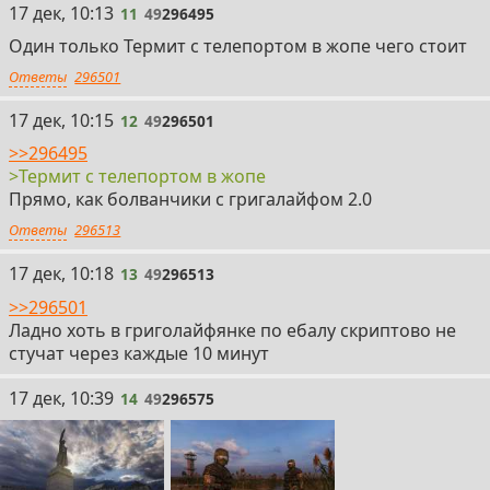
11
17 дек, 10:13
11
49
296495
Один только Термит с телепортом в жопе чего стоит
Ответы
296501
12
17 дек, 10:15
12
49
296501
>>296495
>Термит с телепортом в жопе
Прямо, как болванчики с григалайфом 2.0
Ответы
296513
13
17 дек, 10:18
13
49
296513
>>296501
Ладно хоть в григолайфянке по ебалу скриптово не
стучат через каждые 10 минут
14
17 дек, 10:39
14
49
296575