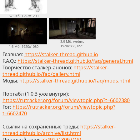
575 Кб, 1292x1200
3,9 Мб, webm,
1920x866, 0:21
1,6 Мб, 1920x1080
Главная:
https://stalker-thread.github.io
F.A.Q.:
https://stalker-thread.github.io/faq/general.html
Творчество сталкер-анонов:
https://stalker-
thread.github.io/faq/gallery.html
Моды:
https://stalker-thread.github.io/faq/mods.html
Портабл (1.0.3 уже внутри):
https://rutracker.org/forum/viewtopic.php?t=6602380
Гог:
https://rutracker.org/forum/viewtopic.php?
t=6602470
Ссылки на сохранённые треды:
https://stalker-
thread.github.io/archive/list.html
Прошлый тред:
>>49271809 (OP)