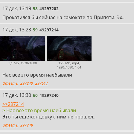
58
17 дек, 13:19
58
49
297202
Прокатился бы сейчас на самокате по Припяти. Эх...
59
17 дек, 13:23
59
49
297214
3,1 Мб, 1920x1080
35,9 Мб, mp4,
1920x1080, 1:04
Нас все это время наебывали
Ответы
297240
297617
60
17 дек, 13:30
60
49
297240
>>297214
> Нас все это время наебывали
Это ты ещё концовку с ним не прошёл...
Ответы
297248