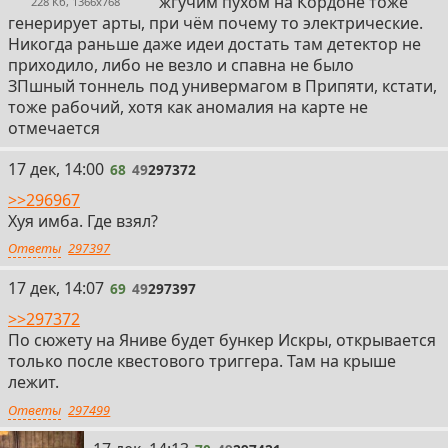
жгучим пухом на Кордоне тоже
228 Кб, 1366x768
генерирует арты, при чём почему то электрические.
Никогда раньше даже идеи достать там детектор не
приходило, либо не везло и спавна не было
ЗПшный тоннель под универмагом в Припяти, кстати,
тоже рабочий, хотя как аномалия на карте не
отмечается
68
17 дек, 14:00
68
49
297372
>>296967
Хуя имба. Где взял?
Ответы
297397
69
17 дек, 14:07
69
49
297397
>>297372
По сюжету на Яниве будет бункер Искры, открывается
только после квестового триггера. Там на крыше
лежит.
Ответы
297499