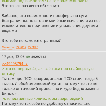
выжили под выбросом? на всё воля Монолита
Это то как раз легко объяснить
Забавно, что возможности ноосферы по сути
безграничны, но в говне мочёные вычленили из неё
исключительно подчинение и управление другими
людьми
Это тебе не кажется странным?
Ответы
297809
297941
49
17 дек, 13:05
49
49
297143
>>49295794 →
> это во-первых 4x, а я всё-таки про снайперскую
оптику
Ты там про ПСО говорил, аналог ПСО стоил тогда 5
тысяч. Любой вменяемый купит, потому что это не
только оптический прицел, но и худо-бедно замена
бинокля.
>отечественные колиматоры зверь редкий
Потому что так себе по удобству относительно