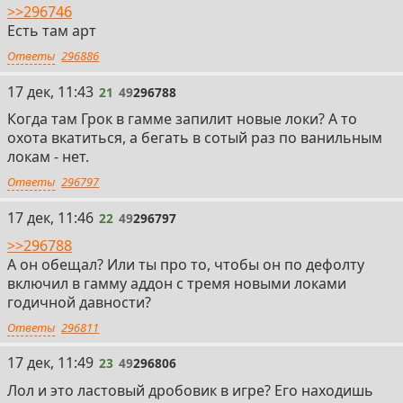
>>296746
Есть там арт
Ответы
296886
21
17 дек, 11:43
21
49
296788
Когда там Грок в гамме запилит новые локи? А то
охота вкатиться, а бегать в сотый раз по ванильным
локам - нет.
Ответы
296797
22
17 дек, 11:46
22
49
296797
>>296788
А он обещал? Или ты про то, чтобы он по дефолту
включил в гамму аддон с тремя новыми локами
годичной давности?
Ответы
296811
23
17 дек, 11:49
23
49
296806
Лол и это ластовый дробовик в игре? Его находишь