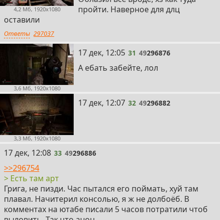
пройти. Наверное для длц
4,2 Мб, 1920x1080
оставили
Ответы
297037
31
17 дек, 12:05
31
49
296876
А ебать забейте, лол
3,6 Мб, 1920x1080
32
17 дек, 12:07
32
49
296882
3,3 Мб, 1920x1080
33
17 дек, 12:08
33
49
296886
>>296754
> Есть там арт
Грига, не пизди. Час пытался его поймать, хуй там
плавал. Начитерил консолью, я ж не долбоёб. В
комментах на ютабе писали 5 часов потратили чтоб
выловить. Так что анон