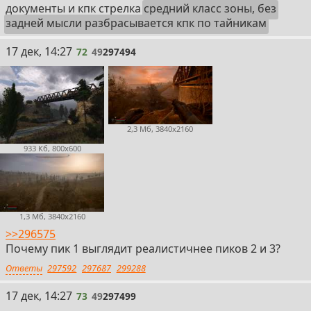
документы и кпк стрелка
средний класс зоны, без
задней мысли разбрасывается кпк по тайникам
72
17 дек, 14:27
72
49
297494
2,3 Мб, 3840x2160
933 Кб, 800x600
1,3 Мб, 3840x2160
>>296575
Почему пик 1 выглядит реалистичнее пиков 2 и 3?
Ответы
297592
297687
299288
73
17 дек, 14:27
73
49
297499