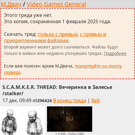
М.Двач
/
Video Games General
Этого треда уже нет.
Это копия, сохраненная 1 февраля 2025 года.
Скачать тред
:
только с превью
,
с превью и
прикрепленными файлами
.
Второй вариант может долго скачиваться. Файлы будут
только в живых или недавно утонувших тредах.
Подробнее
Если вам полезен архив М.Двача,
пожертвуйте на оплату
сервера
.
S.C.A.M.K.E.R. THREAD: Вечеринка в Залесье
/stalker/
17 дек, 09:49
В конец треда
|
Веб
49
296424
1,9 Мб, 1920x1080