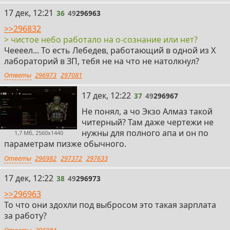
36
17 дек, 12:21
36
49
296963
>>296832
> чистое небо работало на о-сознание или нет?
Чеееел... То есть Лебедев, работающий в одной из Х
лабораторий в ЗП, тебя не на что не натолкнул?
Ответы
296973
297081
37
17 дек, 12:22
37
49
296967
Не понял, а чо Экзо Алмаз такой
читерный? Там даже чертежи не
нужны для полного апа и он по
1,7 Мб, 2560x1440
параметрам пизже обычного.
Ответы
296982
297372
297633
38
17 дек, 12:22
38
49
296973
>>296963
То что они здохли под выбросом это такая зарплата
за работу?
Ответы
296984