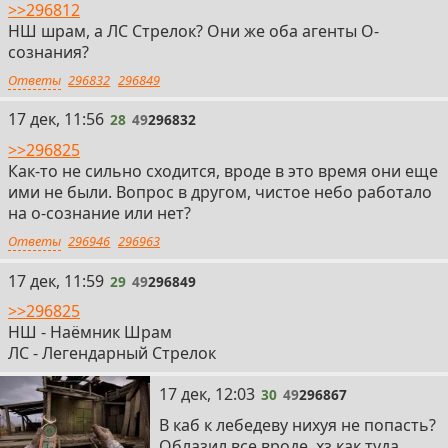
>>296812
НШ шрам, а ЛС Стрелок? Они же оба агенты О-
сознания?
Ответы
296832
296849
28
17 дек, 11:56
28
49
296832
>>296825
Как-то не сильно сходится, вроде в это время они еще
ими не были. Вопрос в другом, чистое небо работало
на о-сознание или нет?
Ответы
296946
296963
29
17 дек, 11:59
29
49
296849
>>296825
НШ - Наёмник Шрам
ЛС - Легендарный Стрелок
30
17 дек, 12:03
30
49
296867
В каб к лебедеву нихуя не попасть?
Облазил все вроде, хз как туда