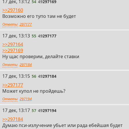
54
17 дек, 13:12
54
49
297169
>>297160
Возможно его тупо там не будет
Ответы
297177
55
17 дек, 13:13
55
49
297177
>>297164
>>297169
Ну щас проверим, делайте ставки
Ответы
297184
56
17 дек, 13:15
56
49
297184
>>297177
Может купол не пройдешь?
Ответы
297194
57
17 дек, 13:17
57
49
297194
>>297184
Думаю пси-излучение убьет или рада ебейшая будет