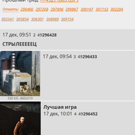
Ответы
296460
297268
297896
299867
300147
301153
303294
303341
305854
306301
308989
309154
2
17 дек, 09:51
2
49
296428
СТРЫЛЕЕЕЕЕЦ
3
17 дек, 09:54
3
49
296433
330 Кб, 460x519
Лучшая игра
4
17 дек, 10:01
4
49
296452