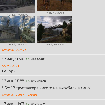
532 Кб, 1280x960
104 Кб, 1000x800
116 Кб, 1000x750
726 Кб, 800x600
Ответы
297494
15
17 дек, 10:48
15
49
296601
>>296460
Реборн.
16
17 дек, 10:55
16
49
296628
ЧБУ: "В трусталкере никого не вырубали в лицо".
Ответы
296671
299199
17
17 дек, 11:07
17
49
296671