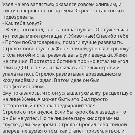
Узел на его запястьях оказался совсем хлипким, и
кисти совершенно не затекли. Стрелок стал кое-что
подозревать.
- Как тебя зовут?
- Женя, - он встал, слегка пошатнулся. - Она уже была
тут, когда меня притащили. Животные! Спасибо тебе.
- Потом поблагодаришь, помоги лучше развязать.
Стрелок повернулся к Жене спиной, упёрся в крышку
стола ногой и стал развязывать руки девушки. Женя
не спешил. Протектор ботинка прочно встал на угол
плиты ДСП, с резины скатилась капелька крови и
упала на пол. Стрелок разматывал врезавшиеся в
кожу верёвки и ждал. В этом деле он был
профессионалом.
Ему показалось, что он услышал ухмылку, расцветшую
на лице Жени. А может быть это был просто
осторожный щелчок предохранителя?
Стрелок оттолкнулся. Если бы курок был взведён, то
он бы не успел. Но те лишние пару килограмм на
спуске дали ему время. Стрелок бросил себя спиной
вперёд, не думая о том, как станет приземляться, и,