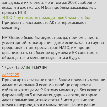
западных и их клонов. Но в том же 2008 свободно
лежали в охотмагах. И без проблем заказывались
прямо с НПЗ.
>ПСО-1 ну никак не подходит для ближнего боя
Прицелы на ластохвосте АК не перекрывают
механику.
НАТОвское было бы редкостью, да, причём с чисто
утилитарной точки зрения: даже если какая-то группа
представляет интересы стран НАТО, им проще
организовать снабжение оружием и БК советского
образца, так и меньше выделяться будут.
50
17 дек, 13:07
50
49
297154
>>297125
Прикол артв кстати не понял. Зачем получать меньше
дамаг от аномалий если мы вообще стараемся
избежать этот дамаг? К этому моменту я без всякого
фарма набрал 5 штук легендарных артов, которые
дают прямые защитные статы. Чисто для ачивок
штука наверное, но я у мамы пират. Но все равно