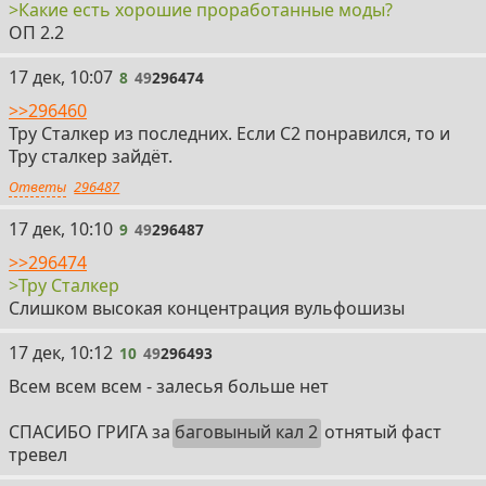
>Какие есть хорошие проработанные моды?
ОП 2.2
8
17 дек, 10:07
8
49
296474
>>296460
Тру Сталкер из последних. Если С2 понравился, то и
Тру сталкер зайдёт.
Ответы
296487
9
17 дек, 10:10
9
49
296487
>>296474
>Тру Сталкер
Слишком высокая концентрация вульфошизы
10
17 дек, 10:12
10
49
296493
Всем всем всем - залесья больше нет
СПАСИБО ГРИГА за
баговыный кал 2
отнятый фаст
тревел