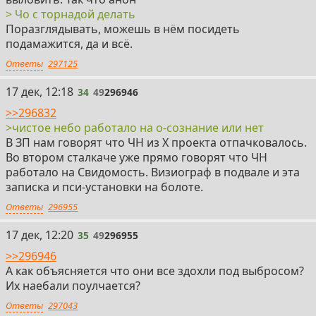
> Чо с торнадой делать
Поразглядывать, можешь в нём посидеть
подамажится, да и всё.
Ответы
297125
34
17 дек, 12:18
34
49
296946
>>296832
>чистое небо работало на о-сознание или нет
В ЗП нам говорят что ЧН из Х проекта отпачковалось.
Во втором сталкаче уже прямо говорят что ЧН
работало на Свидомость. Визиограф в подвале и эта
записка и пси-установки на болоте.
Ответы
296955
35
17 дек, 12:20
35
49
296955
>>296946
А как объясняется что они все здохли под выбросом?
Их наебали поулчается?
Ответы
297043