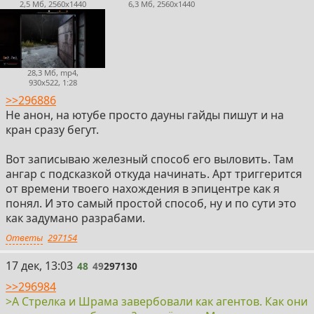
2,5 Мб, 2560x1440
6,3 Мб, 2560x1440
28,3 Мб, mp4,
930x522, 1:28
>>296886
Не анон, на ютубе просто дауны гайды пишут и на
кран сразу бегут.
Вот записываю железный способ его выловить. Там
ангар с подсказкой откуда начинать. Арт триггерится
от времени твоего нахождения в эпицентре как я
понял. И это самый простой способ, ну и по сути это
как задумано разрабами.
Ответы
297154
48
17 дек, 13:03
48
49
297130
>>296984
>А Стрелка и Шрама завербовали как агентов. Как они