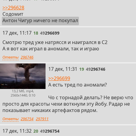
>>296628
Содомит
Антон Чигур ничего не покупал
18
17 дек, 11:17
18
49
296699
Смотрю тред уже натрясся и наигрался в С2
А я вот как играл в аномали, так и играю
Ответы
296746
19
17 дек, 11:31
19
49
296746
>>296699
А есть тред по аномали?
13,2 Мб, mp4,
2560x1440, 0:10
Чо с торнадой делать? Не верю что
просто для красоты чехи воткнули эту йобу. Радар не
показывает никаких артефактов рядом.
Ответы
296754
297911
20
17 дек, 11:32
20
49
296754