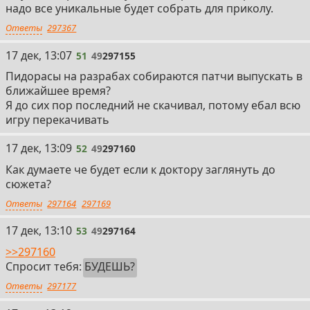
надо все уникальные будет собрать для приколу.
Ответы
297367
51
17 дек, 13:07
51
49
297155
Пидорасы на разрабах собираются патчи выпускать в
ближайшее время?
Я до сих пор последний не скачивал, потому ебал всю
игру перекачивать
52
17 дек, 13:09
52
49
297160
Как думаете че будет если к доктору заглянуть до
сюжета?
Ответы
297164
297169
53
17 дек, 13:10
53
49
297164
>>297160
Спросит тебя:
БУДЕШЬ?
Ответы
297177