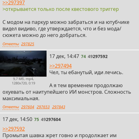
>>297397
>открывается только после квестового триггер
С модом на паркур можно забраться и на ютубчике
видел видиво, где утверждается, что и без мода/
сюжета можно до него добраться.
Ответы
297825
74
17 дек, 14:47
74
49
297592
>>297494
Чел, ты ебанутый, иди лечись.
9,7 Мб, mp4,
1280x720, 0:19
А я тем временем продолжаю
охуевать от наитупейшего ИИ монстров. Сложность
максимальная.
Ответы
297604
297653
297843
75
17 дек, 14:50
75
49
297604
>>297592
Промытая шавка жрет говно и продолжает им