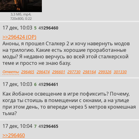
3,3 Мб, mp4,
720x800, 0:22
5
17 дек, 10:03
5
49
296460
>>296424 (OP)
Аноны, я прошел Сталкер 2 и хочу навернуть модов
на трилогию. Какие есть хорошие проработанные
моды? Я недавно верчусь во всей этой сталкерской
теме и просто не знаю базу.
Ответы
296465
296474
296601
297730
298164
299326
301330
6
17 дек, 10:03
6
49
296461
Как йобаное освещение в игре пофиксить? Почему,
когда ты стоишь в помещении с окнами, а на улице
при этом день, то впереди через 5 метров кромешная
тьма?
7
17 дек, 10:04
7
49
296465
>>296460