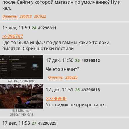
после Сайги у которой магазин по умолчанию? Ну и
кал.
Ответы
296818
297922
24
17 дек, 11:50
24
49
296811
>>296797
Где-то была инфа, что для гаммы какие-то локи
пилятся. Скриншотики постили
25
17 дек, 11:50
25
49
296812
Че это значит?
Ответы
296825
628 Кб, 1920x1080
26
17 дек, 11:51
26
49
296818
>>296806
Упс видик не прикрепился.
18,8 Мб, mp4,
2560x1440, 0:15
27
17 дек, 11:53
27
49
296825