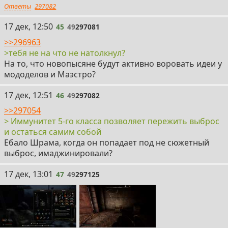
Ответы
297082
45
17 дек, 12:50
45
49
297081
>>296963
>тебя не на что не натолкнул?
На то, что новопысяне будут активно воровать идеи у
мододелов и Маэстро?
46
17 дек, 12:51
46
49
297082
>>297054
> Иммунитет 5-го класса позволяет пережить выброс
и остаться самим собой
Ебало Шрама, когда он попадает под не сюжетный
выброс, имаджинировали?
47
17 дек, 13:01
47
49
297125