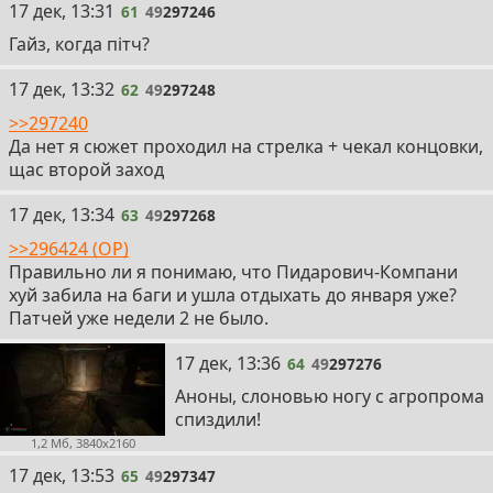
61
17 дек, 13:31
61
49
297246
Гайз, когда пiтч?
62
17 дек, 13:32
62
49
297248
>>297240
Да нет я сюжет проходил на стрелка + чекал концовки,
щас второй заход
63
17 дек, 13:34
63
49
297268
>>296424 (OP)
Правильно ли я понимаю, что Пидарович-Компани
хуй забила на баги и ушла отдыхать до января уже?
Патчей уже недели 2 не было.
64
17 дек, 13:36
64
49
297276
Аноны, слоновью ногу с агропрома
спиздили!
1,2 Мб, 3840x2160
65
17 дек, 13:53
65
49
297347