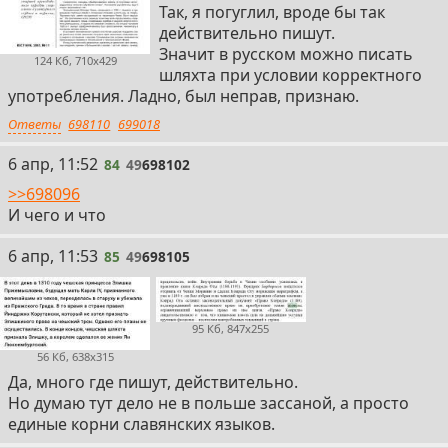
Так, я погуглил, вроде бы так
действительно пишут.
Значит в русском можно писать
124 Кб, 710x429
шляхта при условии корректного
употребления. Ладно, был неправ, признаю.
Ответы
698110
699018
84
6 апр, 11:52
84
49
698102
>>698096
И чего и что
85
6 апр, 11:53
85
49
698105
95 Кб, 847x255
56 Кб, 638x315
Да, много где пишут, действительно.
Но думаю тут дело не в польше зассаной, а просто
единые корни славянских языков.