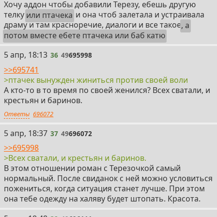
Хочу аддон чтобы добавили Терезу, ебешь другую
телку
или птачека
и она чтоб залетала и устраивала
драму и там красноречие, диалоги и все такое
, а
потом вместе ебете птачека или баб катю
36
5 апр, 18:13
36
49
695998
>>695741
>птачек вынужден жиниться против своей воли
А кто-то в то время по своей женился? Всех сватали, и
крестьян и баринов.
Ответы
696072
37
5 апр, 18:37
37
49
696072
>>695998
>Всех сватали, и крестьян и баринов.
В этом отношении роман с Терезочкой самый
нормальный. После свиданок с ней можно условиться
пожениться, когда ситуация станет лучше. При этом
она тебе одежду на халяву будет штопать. Красота.