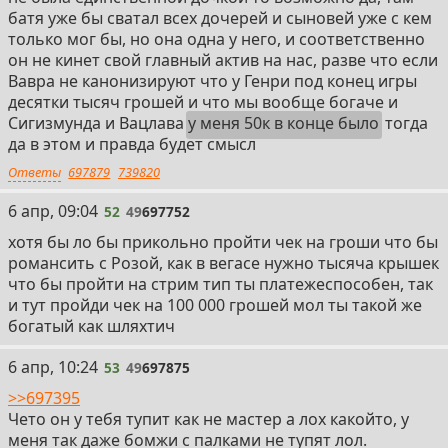
батя уже бы сватал всех дочерей и сыновей уже с кем
только мог бы, но она одна у него, и соответственно
он не кинет свой главный актив на нас, разве что если
Вавра не канонизируют что у Генри под конец игры
десятки тысяч грошей и что мы вообще богаче и
Сигизмунда и Вацлава
у меня 50к в конце было
тогда
да в этом и правда будет смысл
Ответы
697879
739820
52
6 апр, 09:04
52
49
697752
хотя бы ло бы прикольно пройти чек на гроши что бы
романсить с Розой, как в вегасе нужно тысяча крышек
что бы пройти на стрим тип ты платежеспособен, так
и тут пройди чек на 100 000 грошей мол ты такой же
богатый как шляхтич
53
6 апр, 10:24
53
49
697875
>>697395
Чето он у тебя тупит как не мастер а лох какойто, у
меня так даже бомжи с палками не тупят лол.