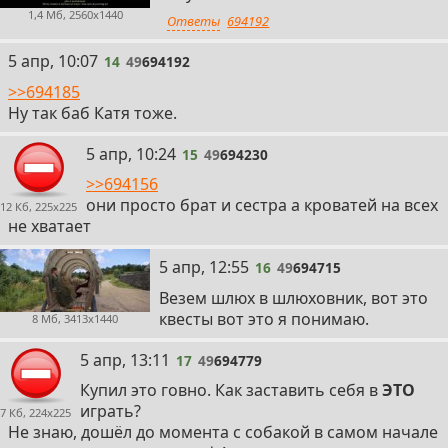
1,4 Мб, 2560x1440
Ответы
694192
14
5 апр, 10:07
14
49
694192
>>694185
Ну так баб Катя тоже.
15
5 апр, 10:24
15
49
694230
>>694156
они просто брат и сестра а кроватей на всех
12 Кб, 225x225
не хватает
16
5 апр, 12:55
16
49
694715
Везем шлюх в шлюховник, вот это
квесты вот это я понимаю.
8 Мб, 3413x1440
17
5 апр, 13:11
17
49
694779
Купил это говно. Как заставить себя в
ЭТО
играть?
7 Кб, 224x225
Не знаю, дошёл до момента с собакой в самом начале