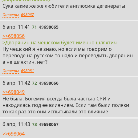
Сука какие же же любители англюсика дегенераты
Ответы
698067
71
6 апр, 11:41
71
49
698065
>>698056
>Дворянин на чешском будет именно шляхтич
Ну чешский я не знаю, но если мы говорим о
переводе на русском то надо и переводить дворянин
а не шляхтич, нет?
Ответы
698081
72
6 апр, 11:42
72
49
698066
>>698049
Не была. Богемия всегда была частью СРИ и
находилась под ее влиянием. Если там были поляки
то как раз это они испытывали это влияние
73
6 апр, 11:43
73
49
698067
>>698064