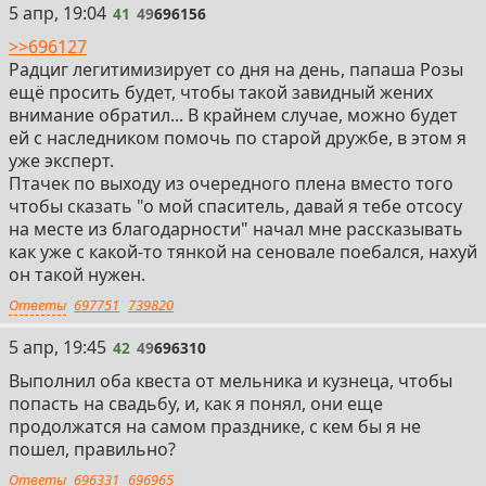
41
5 апр, 19:04
41
49
696156
>>696127
Радциг легитимизирует со дня на день, папаша Розы
ещё просить будет, чтобы такой завидный жених
внимание обратил... В крайнем случае, можно будет
ей с наследником помочь по старой дружбе, в этом я
уже эксперт.
Птачек по выходу из очередного плена вместо того
чтобы сказать "о мой спаситель, давай я тебе отсосу
на месте из благодарности" начал мне рассказывать
как уже с какой-то тянкой на сеновале поебался, нахуй
он такой нужен.
Ответы
697751
739820
42
5 апр, 19:45
42
49
696310
Выполнил оба квеста от мельника и кузнеца, чтобы
попасть на свадьбу, и, как я понял, они еще
продолжатся на самом празднике, с кем бы я не
пошел, правильно?
Ответы
696331
696965