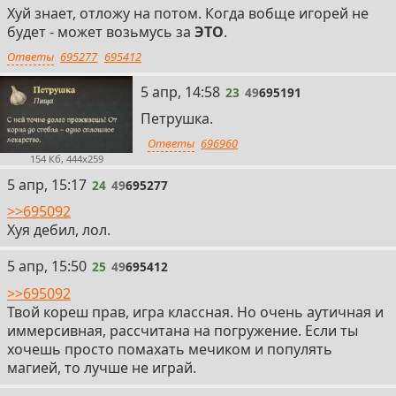
Хуй знает, отложу на потом. Когда вобще игорей не
будет - может возьмусь за
ЭТО
.
Ответы
695277
695412
23
5 апр, 14:58
23
49
695191
Петрушка.
Ответы
696960
154 Кб, 444x259
24
5 апр, 15:17
24
49
695277
>>695092
Хуя дебил, лол.
25
5 апр, 15:50
25
49
695412
>>695092
Твой кореш прав, игра классная. Но очень аутичная и
иммерсивная, рассчитана на погружение. Если ты
хочешь просто помахать мечиком и популять
магией, то лучше не играй.