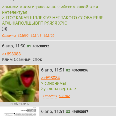
>омном мном играю на английском какой же я
интелектуал
>ЧТО? КАКАЯ ШЛЛЯХТА? НЕТ ТАКОГО СЛОВА РЯЯЯ
АГХЫКАПОЛЩЫВПТ РЯЯЯЯ ХРЮ
))))
Ответы
698092
698113
698122
81
6 апр, 11:50
81
49
698092
>>698088
Клим Ссанныч спок
82
6 апр, 11:51
82
49
698096
>>698084
> синонимы
>у слова вертолет
Ответы
698102
24 Кб, 440x417
83
6 апр, 11:51
83
49
698097