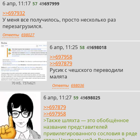
57
6 апр, 11:17
57
49
697999
>>697932
У меня все получилось, просто несколько раз
перезагрузился.
Ответы
698027
58
6 апр, 11:25
58
49
698018
>>697958
>>697879
Русик с чешского переводили
малята
70 Кб, 737x621
Ответы
698036
59
6 апр, 11:27
59
49
698025
>>697879
>>697958
>Также шляхта — это обобщённое
название представителей
привилегированного сословия в ряде
стран Центральной и Восточной