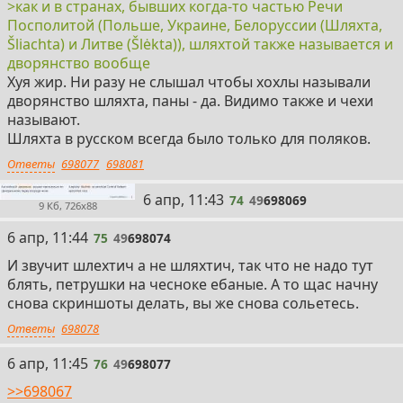
>как и в странах, бывших когда-то частью Речи
Посполитой (Польше, Украине, Белоруссии (Шляхта,
Šliachta) и Литве (Šlėkta)), шляхтой также называется и
дворянство вообще
Хуя жир. Ни разу не слышал чтобы xoxлы называли
дворянство шляхта, паны - да. Видимо также и чехи
называют.
Шляхта в русском всегда было только для поляков.
Ответы
698077
698081
74
6 апр, 11:43
74
49
698069
9 Кб, 726x88
75
6 апр, 11:44
75
49
698074
И звучит шлехтич а не шляхтич, так что не надо тут
блять, петрушки на чесноке ебаные. А то щас начну
снова скриншоты делать, вы же снова сольетесь.
Ответы
698078
76
6 апр, 11:45
76
49
698077
>>698067