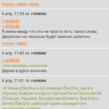
Ответы
698060
698066
68
6 апр, 11:39
68
49
698056
>>698046
>>698048
Я имею ввиду что это не просто есть такое слово.
Дворянин на чешском будет именно шляхтич
Ответы
698065
69
6 апр, 11:40
69
49
698060
>>698049
>эти маневры калоежек
Держи в курсе анончик.
70
6 апр, 11:41
70
49
698064
>В Чехии (Šlechta) и в Словакии (Šľachta), как и в
странах, бывших когда-то частью Речи Посполитой
(Польше, Украине, Белоруссии (Шляхта, Šliachta) и
Литве (Šlėkta)), шляхтой также называется и
дворянство вообще.