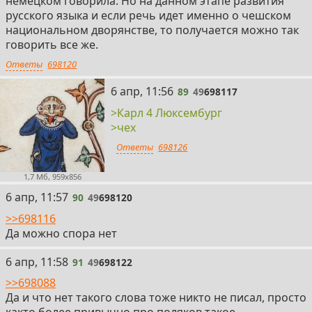
немецком говорила. Но на данном этапе развития
русского языка и если речь идет именно о чешском
национальном дворянстве, то получается можно так
говорить все же.
Ответы
698120
89
6 апр, 11:56
89
49
698117
>Карл 4 Люксембург
>чех
Ответы
698126
1,7 Мб, 959x856
90
6 апр, 11:57
90
49
698120
>>698116
Да можно спора нет
91
6 апр, 11:58
91
49
698122
>>698088
Да и что нет такого слова тоже никто не писал, просто