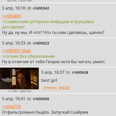
420 Кб, 1192x1080
29
5 апр, 16:16
29
49
695542
>>695469
>Славянским унтеркам живущим в хрущёвка
доставляет.
Ну да, ну мы. И что? Что ты нам сделаешь, щенок?
30
5 апр, 16:33
30
49
695623
>>695597 (Del)
>гопник без образование
Ну в отличие от тебя Генрих хотя бы читать умеет.
31
5 апр, 16:37
31
49
695638
best girl
Ответы
695741
1,1 Мб, 1280x720
32
5 апр, 16:41
32
49
695656
>>694779
Отфильтровано быдло. Запускай Скайрим