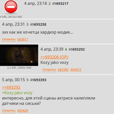
2
4 апр, 23:16
2
49
693217
4 Мб, 3413x1440
3
4 апр, 23:31
3
49
693258
эхх как же хочетца хардкор модик...
Ответы
693917
4
4 апр, 23:39
4
49
693292
>>693206 (OP)
Kozy jako vozy
2,2 Мб, 2560x1440
Ответы
693393
693915
5
5 апр, 00:15
5
49
693393
>>693292
>Kozy jako vozy
интересно, для этой сцены актрисе налепляли
датчики на сиськи?
Ответы
693420