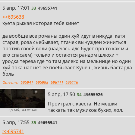
33
5 апр, 17:01
33
49
695741
>>695638
хуета рыжая которая тебя кинет
да вообще все романы один хуй идут в никуда, катя
старая, роза сьебывает, птачек вынужден жиниться
против своей воли (надеюсь длс будет про то как мы
его спасаем) только и остаются рандом шлюхи +
уродка тереза где то там далеко на мельнице но один
хуй пока нас нет её поебывает Кунеш, жизнь бастарда
боль
Ответы
695941
695998
696111
696116
34
5 апр, 17:50
34
49
695926
Проиграл с квеста. Не мешки
таскать так мужиков бухих, лол.
3,9 Мб, 3413x1440
35
5 апр, 17:55
35
49
695941
>>695741