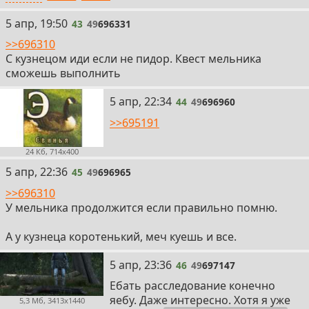
43
5 апр, 19:50
43
49
696331
>>696310
С кузнецом иди если не пидор. Квест мельника
сможешь выполнить
44
5 апр, 22:34
44
49
696960
>>695191
24 Кб, 714x400
45
5 апр, 22:36
45
49
696965
>>696310
У мельника продолжится если правильно помню.
А у кузнеца коротенький, меч куешь и все.
46
5 апр, 23:36
46
49
697147
Ебать расследование конечно
яебу. Даже интересно. Хотя я уже
5,3 Мб, 3413x1440