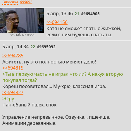
Ответы
695092
21
5 апр, 13:46
21
49
694905
>>694156
Катя не сможет спать с Жижкой,
если с ним будешь спать ты.
349 Кб, 600x338
22
5 апр, 14:34
22
49
695092
>>694785
Афигеть, ну это полностью меняет дело!
>>694815
>Ты в первую часть не играл что ли? А нахуя вторую
покупал тогда?
Кореш посоветовал... Му-хрю, классная игра.
>>694827
>Ору.
Пан-ёбаный пшек, спок.
Управление непревычное. Озвучка... пше-кше.
Анимации деревянные.