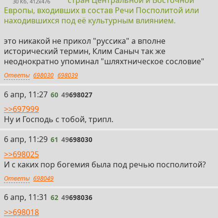
30 Кб, 412x476
Европы, входивших в состав Речи Посполитой или
находившихся под её культурным влиянием.
это никакой не прикол "руссика" а вполне
исторический термин, Клим Саныч так же
неоднократно упоминал "шляхтническое сословие"
Ответы
698030
698039
60
6 апр, 11:27
60
49
698027
>>697999
Ну и Господь с тобой, трипл.
61
6 апр, 11:29
61
49
698030
>>698025
И с каких пор богемия была под речью посполитой?
Ответы
698049
62
6 апр, 11:31
62
49
698036
>>698018