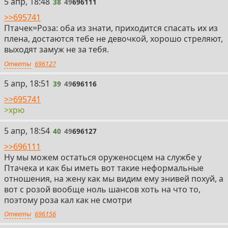
38
5 апр, 18:48
38
49
696111
>>695741
Птачек=Роза: оба из знати, приходится спасать их из
плена, достаются тебе не девочкой, хорошо стреляют,
выходят замуж не за тебя.
Ответы
696127
39
5 апр, 18:51
39
49
696116
>>695741
>хрю
40
5 апр, 18:54
40
49
696127
>>696111
Ну мы можем остаться оруженосцем на службе у
Птачека и как бы иметь вот такие неформальные
отношения, на жену как мы видим ему энивей похуй, а
вот с розой вообще ноль шансов хоть на что то,
поэтому роза кал как не смотри
Ответы
696156