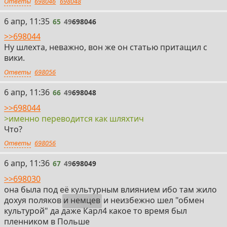
Ответы
698046
698048
65
6 апр, 11:35
65
49
698046
>>698044
Ну шлехта, неважно, вон же он статью притащил с
вики.
Ответы
698056
66
6 апр, 11:36
66
49
698048
>>698044
>именно переводится как шляхтич
Что?
Ответы
698056
67
6 апр, 11:36
67
49
698049
>>698030
она была под её культурным влиянием ибо там жило
дохуя поляков
и немцев
и неизбежно шел "обмен
культурой" да даже Карл4 какое то время был
пленником в Польше