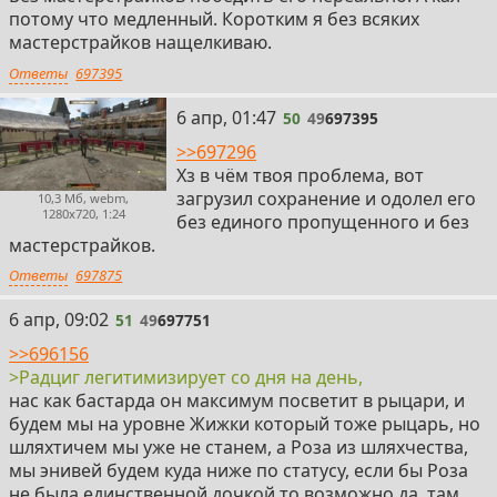
потому что медленный. Коротким я без всяких
мастерстрайков нащелкиваю.
Ответы
697395
50
6 апр, 01:47
50
49
697395
>>697296
Хз в чём твоя проблема, вот
загрузил сохранение и одолел его
10,3 Мб, webm,
1280x720, 1:24
без единого пропущенного и без
мастерстрайков.
Ответы
697875
51
6 апр, 09:02
51
49
697751
>>696156
>Радциг легитимизирует со дня на день,
нас как бастарда он максимум посветит в рыцари, и
будем мы на уровне Жижки который тоже рыцарь, но
шляхтичем мы уже не станем, а Роза из шляхчества,
мы энивей будем куда ниже по статусу, если бы Роза
не была единственной дочкой то возможно да, там