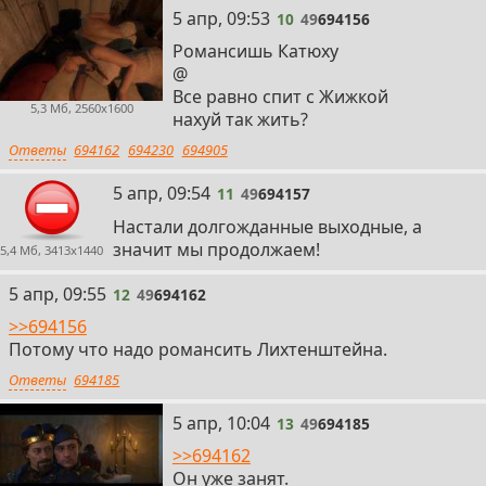
10
5 апр, 09:53
10
49
694156
Романсишь Катюху
@
Все равно спит с Жижкой
5,3 Мб, 2560x1600
нахуй так жить?
Ответы
694162
694230
694905
11
5 апр, 09:54
11
49
694157
Настали долгожданные выходные, а
значит мы продолжаем!
5,4 Мб, 3413x1440
12
5 апр, 09:55
12
49
694162
>>694156
Потому что надо романсить Лихтенштейна.
Ответы
694185
13
5 апр, 10:04
13
49
694185
>>694162
Он уже занят.