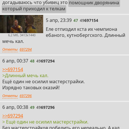
догадываюсь что убивец это
помощник дворянина
который приходил к телкам
47
5 апр, 23:39
47
49
697154
Еле отпиздил кста их чемпиона
ебаного, кутнобергского. Длинный
6,2 Мб, 3413x1440
мечь кал.
Ответы
697294
48
6 апр, 00:37
48
49
697294
>>697154
>Длинный мечь кал.
Ещё один не осилил мастерстрайки.
Изрядно таковых оказий!
Ответы
697296
49
6 апр, 00:38
49
49
697296
>>697294
> Ещё один не осилил мастерстрайки.
Без мастерстрайков победить его нереально. А кал