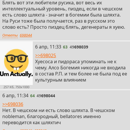
Блять вот эти любители русика, вот весь их
интеллектуальный уровень, пиздец, если в чешском
есть слово шляхта - значит в богемии была шляхта.
На Руси тоже была получается, раз в русском это
слово есть? Просто пиздец блять, дегенераты я хуею.
Ответы
698044
63
6 апр, 11:33
63
49
698039
>>698025
Хуесоса и пидораса упоминать не к
чему. Алсо Богемия никогда не входила
в состав Р.П. и тем более не была под ее
культурным влиянием
257 Кб, 750x1000
64
6 апр, 11:34
64
49
698044
>>698036
Нет. В чешском ни есть слово шляхта. В чешском
nobleman, благородный, bellatores именно
переводится как шляхтич