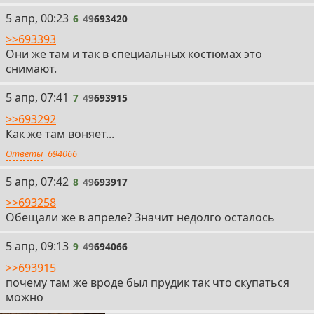
6
5 апр, 00:23
6
49
693420
>>693393
Они же там и так в специальных костюмах это
снимают.
7
5 апр, 07:41
7
49
693915
>>693292
Как же там воняет...
Ответы
694066
8
5 апр, 07:42
8
49
693917
>>693258
Обещали же в апреле? Значит недолго осталось
9
5 апр, 09:13
9
49
694066
>>693915
почему там же вроде был прудик так что скупаться
можно