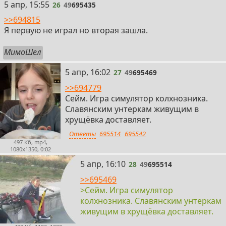
26
5 апр, 15:55
26
49
695435
>>694815
Я первую не играл но вторая зашла.
МимоШел
27
5 апр, 16:02
27
49
695469
>>694779
Сейм. Игра симулятор колхнозника.
Славянским унтеркам живущим в
хрущёвка доставляет.
Ответы
695514
695542
497 Кб, mp4,
1080x1350, 0:02
28
5 апр, 16:10
28
49
695514
>>695469
>Сейм. Игра симулятор
колхнозника. Славянским унтеркам
живущим в хрущёвка доставляет.