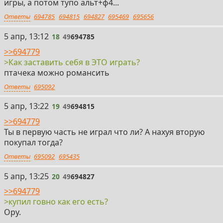
игры, а потом тупо альт+ф4...
Ответы
694785
694815
694827
695469
695656
18
5 апр, 13:12
18
49
694785
>>694779
>Как заставить себя в ЭТО играть?
птачека можно романсить
Ответы
695092
19
5 апр, 13:22
19
49
694815
>>694779
Ты в первую часть не играл что ли? А нахуя вторую
покупал тогда?
Ответы
695092
695435
20
5 апр, 13:25
20
49
694827
>>694779
>купил говно как его есть?
Ору.