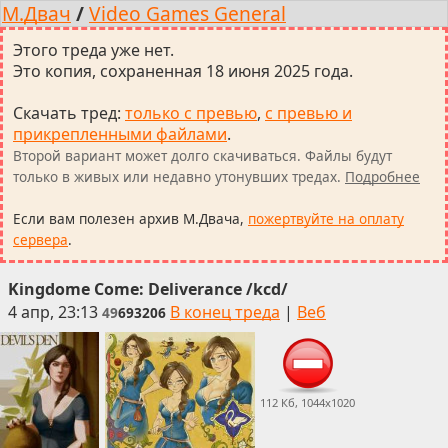
М.Двач
/
Video Games General
Этого треда уже нет.
Это копия, сохраненная 18 июня 2025 года.
Скачать тред
:
только с превью
,
с превью и
прикрепленными файлами
.
Второй вариант может долго скачиваться. Файлы будут
только в живых или недавно утонувших тредах.
Подробнее
Если вам полезен архив М.Двача,
пожертвуйте на оплату
сервера
.
Kingdome Come: Deliverance /kcd/
4 апр, 23:13
В конец треда
|
Веб
49
693206
112 Кб, 1044x1020