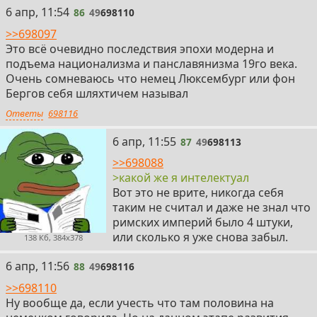
86
6 апр, 11:54
86
49
698110
>>698097
Это всё очевидно последствия эпохи модерна и
подъема национализма и панславянизма 19го века.
Очень сомневаюсь что немец Люксембург или фон
Бергов себя шляхтичем называл
Ответы
698116
87
6 апр, 11:55
87
49
698113
>>698088
>какой же я интелектуал
Вот это не врите, никогда себя
таким не считал и даже не знал что
римских империй было 4 штуки,
или сколько я уже снова забыл.
138 Кб, 384x378
88
6 апр, 11:56
88
49
698116
>>698110
Ну вообще да, если учесть что там половина на