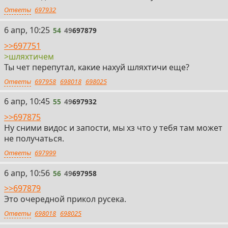
Ответы
697932
54
6 апр, 10:25
54
49
697879
>>697751
>шляхтичем
Ты чет перепутал, какие нахуй шляхтичи еще?
Ответы
697958
698018
698025
55
6 апр, 10:45
55
49
697932
>>697875
Ну сними видос и запости, мы хз что у тебя там может
не получаться.
Ответы
697999
56
6 апр, 10:56
56
49
697958
>>697879
Это очередной прикол русека.
Ответы
698018
698025