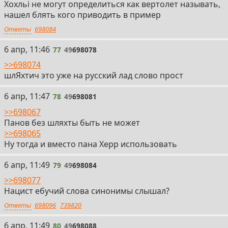
Xохльi не могут определиться как вертолет называть,
нашел блять кого приводить в пример
Ответы
698084
77
6 апр, 11:46
77
49
698078
>>698074
шлЯхтич это уже на русский лад слово прост
78
6 апр, 11:47
78
49
698081
>>698067
Панов без шляхты быть не может
>>698065
Ну тогда и вместо пана Херр использовать
79
6 апр, 11:49
79
49
698084
>>698077
Нацист ебучий слова синонимы слышал?
Ответы
698096
739820
80
6 апр, 11:49
80
49
698088