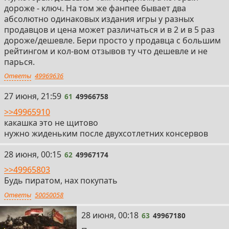
дороже - ключ. На том же фанпее бывает два
абсолютно одинаковых издания игры у разных
продавцов и цена может различаться и в 2 и в 5 раз
дороже/дешевле. Бери просто у продавца с большим
рейтингом и кол-вом отзывов ту что дешевле и не
парься.
Ответы
49969636
61
27 июня, 21:59
61
49966758
>>49965910
какашка это не щитово
нужно жиденьким после двухсотлетних консервов
62
28 июня, 00:15
62
49967174
>>49965803
Будь пиратом, нах покупать
Ответы
50050058
63
28 июня, 00:18
63
49967180