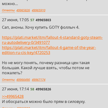
можно…
Ответы
49965826
49965910
57
27 июня, 17:05
57
49965803
Сап, аноны. Хочу купить GOTY фоллыч 4.
https://plati.market/itm/fallout-4-standard-goty-steam-
ru-autodelivery-0/3491077
https://plati.market/itm/fallout-4-game-of-the-year-
edition-ru-cis-key/4720253
Но не могу понять, почему разница цен такая
большая. Какой лучше взять, чтобы потом не
пожалеть?
Ответы
49966490
49967174
58
27 июня, 17:14
58
49965826
>>49965428
И обосраться можно было прям в силовуху.