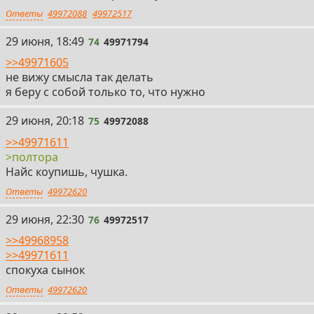
Ответы
49972088
49972517
74
29 июня, 18:49
74
49971794
>>49971605
не вижу смысла так делать
я беру с собой только то, что нужно
75
29 июня, 20:18
75
49972088
>>49971611
>полтора
Найс коупишь, чушка.
Ответы
49972620
76
29 июня, 22:30
76
49972517
>>49968958
>>49971611
спокуха сынок
Ответы
49972620