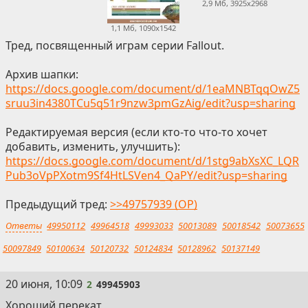
2,9 Мб, 3925x2968
1,1 Мб, 1090x1542
Тред, посвященный играм серии Fallout.
Архив шапки:
https://docs.google.com/document/d/1eaMNBTqqOwZ5
sruu3in4380TCu5q51r9nzw3pmGzAig/edit?usp=sharing
Редактируемая версия (если кто-то что-то хочет
добавить, изменить, улучшить):
https://docs.google.com/document/d/1stg9abXsXC_LQR
Pub3oVpPXotm9Sf4HtLSVen4_QaPY/edit?usp=sharing
Предыдущий тред:
>>49757939 (OP)
Ответы
49950112
49964518
49993033
50013089
50018542
50073655
50097849
50100634
50120732
50124834
50128962
50137149
2
20 июня, 10:09
2
49945903
Хороший перекат