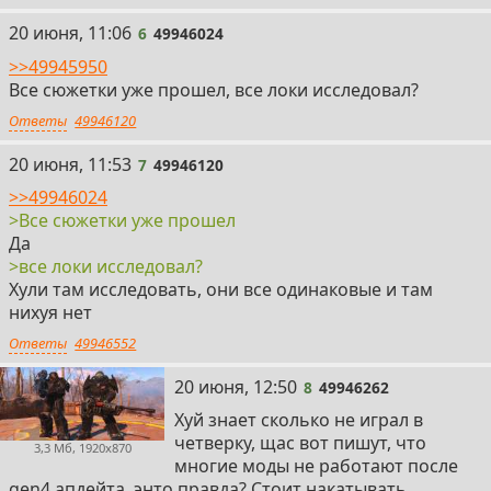
6
20 июня, 11:06
6
49946024
>>49945950
Все сюжетки уже прошел, все локи исследовал?
Ответы
49946120
7
20 июня, 11:53
7
49946120
>>49946024
>Все сюжетки уже прошел
Да
>все локи исследовал?
Хули там исследовать, они все одинаковые и там
нихуя нет
Ответы
49946552
8
20 июня, 12:50
8
49946262
Хуй знает сколько не играл в
четверку, щас вот пишут, что
3,3 Мб, 1920x870
многие моды не работают после
gen4 апдейта, энто правда? Стоит накатывать