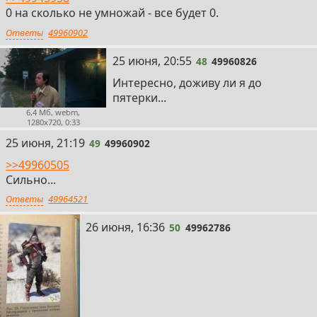
0 на сколько не умножай - все будет 0.
Ответы
49960902
48
25 июня, 20:55
48
49960826
Интересно, доживу ли я до
пятерки...
6,4 Мб, webm,
1280x720, 0:33
49
25 июня, 21:19
49
49960902
>>49960505
Сильно...
Ответы
49964521
50
26 июня, 16:36
50
49962786