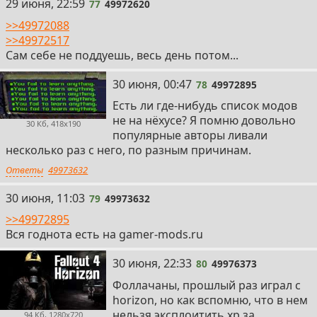
77
29 июня, 22:59
77
49972620
>>49972088
>>49972517
Сам себе не поддуешь, весь день потом...
78
30 июня, 00:47
78
49972895
Есть ли где-нибудь список модов
не на нёхусе? Я помню довольно
30 Кб, 418x190
популярные авторы ливали
несколько раз с него, по разным причинам.
Ответы
49973632
79
30 июня, 11:03
79
49973632
>>49972895
Вся годнота есть на gamer-mods.ru
80
30 июня, 22:33
80
49976373
Фоллачаны, прошлый раз играл с
horizon, но как вспомню, что в нем
нельзя эксплоитить xp за
94 Кб, 1280x720