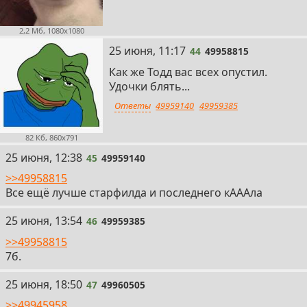
2,2 Мб, 1080x1080
44
25 июня, 11:17
44
49958815
Как же Тодд вас всех опустил.
Удочки блять...
Ответы
49959140
49959385
82 Кб, 860x791
45
25 июня, 12:38
45
49959140
>>49958815
Все ещё лучше старфилда и последнего кАААла
46
25 июня, 13:54
46
49959385
>>49958815
7б.
47
25 июня, 18:50
47
49960505
>>49945958