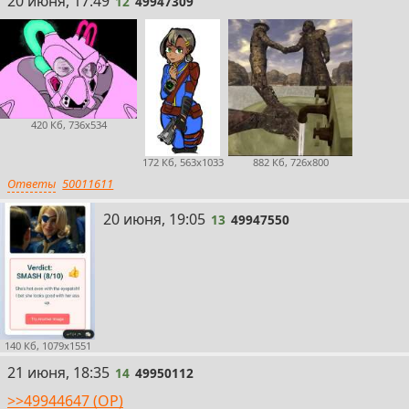
20 июня, 17:49
12
49947309
420 Кб, 736x534
172 Кб, 563x1033
882 Кб, 726x800
Ответы
50011611
13
20 июня, 19:05
13
49947550
140 Кб, 1079x1551
14
21 июня, 18:35
14
49950112
>>49944647 (OP)