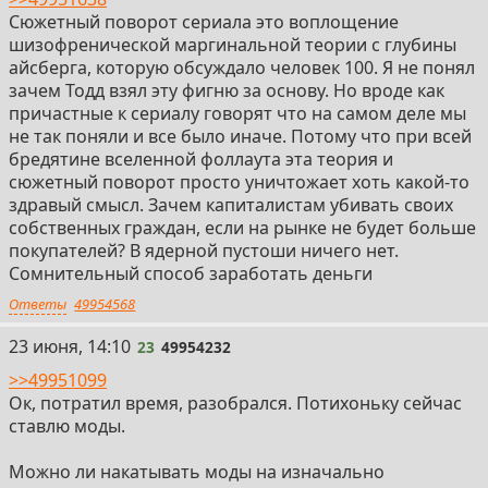
Сюжетный поворот сериала это воплощение
шизофренической маргинальной теории с глубины
айсберга, которую обсуждало человек 100. Я не понял
зачем Тодд взял эту фигню за основу. Но вроде как
причастные к сериалу говорят что на самом деле мы
не так поняли и все было иначе. Потому что при всей
бредятине вселенной фоллаута эта теория и
сюжетный поворот просто уничтожает хоть какой-то
здравый смысл. Зачем капиталистам убивать своих
собственных граждан, если на рынке не будет больше
покупателей? В ядерной пустоши ничего нет.
Сомнительный способ заработать деньги
Ответы
49954568
23
23 июня, 14:10
23
49954232
>>49951099
Ок, потратил время, разобрался. Потихоньку сейчас
ставлю моды.
Можно ли накатывать моды на изначально