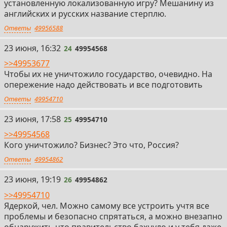
установленную локализованную игру? Мешанину из
английских и русских название стерплю.
Ответы
49956588
24
23 июня, 16:32
24
49954568
>>49953677
Чтобы их не уничтожило государство, очевидно. На
опережение надо действовать и все подготовить
Ответы
49954710
25
23 июня, 17:58
25
49954710
>>49954568
Кого уничтожило? Бизнес? Это что, Россия?
Ответы
49954862
26
23 июня, 19:19
26
49954862
>>49954710
Ядеркой, чел. Можно самому все устроить учтя все
проблемы и безопасно спрятаться, а можно внезапно
обнаружить что правительство бахнуло и у тебя даже