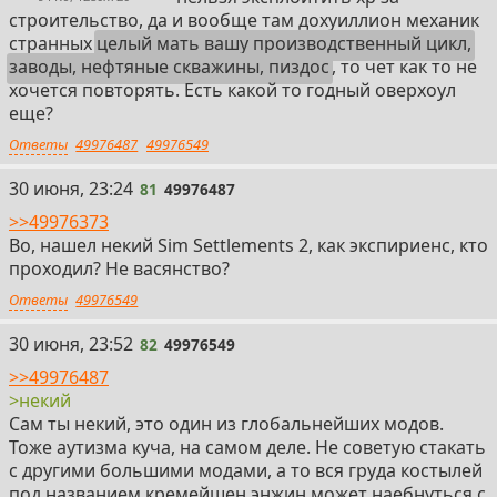
строительство, да и вообще там дохуиллион механик
странных
целый мать вашу производственный цикл,
заводы, нефтяные скважины, пиздос
, то чет как то не
хочется повторять. Есть какой то годный оверхоул
еще?
Ответы
49976487
49976549
81
30 июня, 23:24
81
49976487
>>49976373
Во, нашел некий Sim Settlements 2, как экспириенс, кто
проходил? Не васянство?
Ответы
49976549
82
30 июня, 23:52
82
49976549
>>49976487
>некий
Сам ты некий, это один из глобальнейших модов.
Тоже аутизма куча, на самом деле. Не советую стакать
с другими большими модами, а то вся груда костылей
под названием кремейшен энжин может наебнуться с