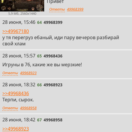
Привет
Ответы
49968399
5,9 Мб, 2560x1440
64
28 июня, 15:46
64
49968399
>>49967180
у тя перегруз ебаный, иди пару вечеров разбирай
свой хлам
65
28 июня, 15:57
65
49968436
Игруны в 76, какие же вы мерзкие!
Ответы
49968923
66
28 июня, 18:32
66
49968923
>>49968436
Терпи, сырок.
Ответы
49968958
67
28 июня, 18:42
67
49968958
>>49968923