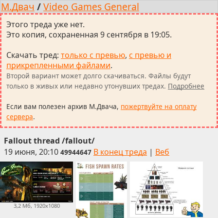
М.Двач
/
Video Games General
Этого треда уже нет.
Это копия, сохраненная 9 сентября в 19:05.
Скачать тред
:
только с превью
,
с превью и
прикрепленными файлами
.
Второй вариант может долго скачиваться. Файлы будут
только в живых или недавно утонувших тредах.
Подробнее
Если вам полезен архив М.Двача,
пожертвуйте на оплату
сервера
.
Fallout thread /fallout/
19 июня, 20:10
В конец треда
|
Веб
49944647
3,2 Мб, 1920x1080