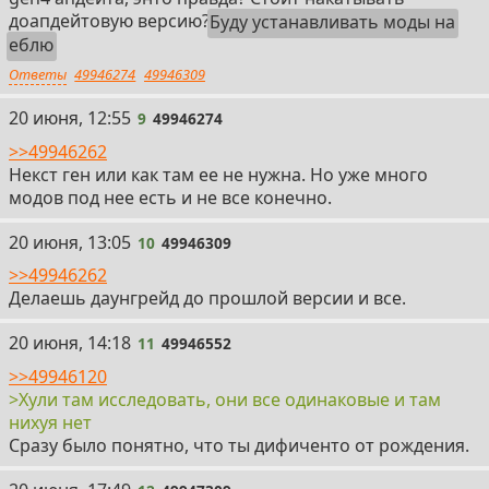
доапдейтовую версию?
Буду устанавливать моды на
еблю
Ответы
49946274
49946309
9
20 июня, 12:55
9
49946274
>>49946262
Некст ген или как там ее не нужна. Но уже много
модов под нее есть и не все конечно.
10
20 июня, 13:05
10
49946309
>>49946262
Делаешь даунгрейд до прошлой версии и все.
11
20 июня, 14:18
11
49946552
>>49946120
>Хули там исследовать, они все одинаковые и там
нихуя нет
Сразу было понятно, что ты дифиченто от рождения.
12