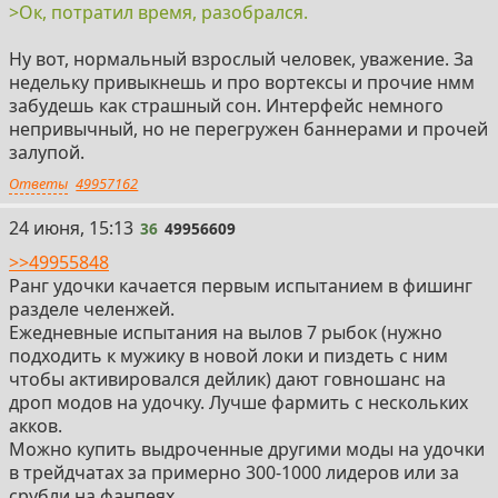
>Ок, потратил время, разобрался.
Ну вот, нормальный взрослый человек, уважение. За
недельку привыкнешь и про вортексы и прочие нмм
забудешь как страшный сон. Интерфейс немного
непривычный, но не перегружен баннерами и прочей
залупой.
Ответы
49957162
36
24 июня, 15:13
36
49956609
>>49955848
Ранг удочки качается первым испытанием в фишинг
разделе челенжей.
Ежедневные испытания на вылов 7 рыбок (нужно
подходить к мужику в новой локи и пиздеть с ним
чтобы активировался дейлик) дают говношанс на
дроп модов на удочку. Лучше фармить с нескольких
акков.
Можно купить выдроченные другими моды на удочки
в трейдчатах за примерно 300-1000 лидеров или за
срубли на фанпеях.