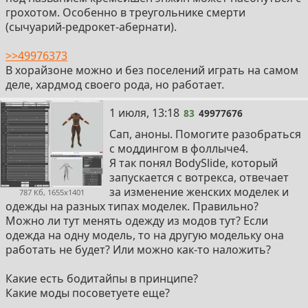
грохотом. Особенно в треугольнике смерти
(сычуарий-редрокет-абернати).
>>49976373
В хорайзоне можно и без поселений играть на самом
деле, хардмод своего рода, но работает.
83
1 июля, 13:18
83
49977676
Сап, аноны. Помогите разобраться
с моддингом в фоллыче4.
Я так понял BodySlide, который
запускается с вотрекса, отвечает
за изменение женских моделек и
787 Кб, 1655x1401
одежды на разных типах моделек. Правильно?
Можно ли тут менять одежду из модов тут? Если
одежда на одну модель, то на другую модельку она
работать не будет? Или можно как-то наложить?
Какие есть бодитайпы в принципе?
Какие моды посоветуете еще?