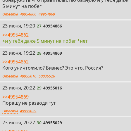
5 минут на побег
Ответы
49954866
49954869
27
23 июня, 19:20
27
49954866
>>49954862
>и у тебя даже 5 минут на побег *нет
28
23 июня, 19:22
28
49954869
>>49954862
Кого уничтожило? Бизнес? Это что, Россия?
Ответы
49955016
50036526
29
23 июня, 20:22
29
49955016
>>49954869
Порашу не разводи тут
Ответы
49955029
30
23 июня, 20:27
30
49955029