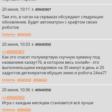
3
20 июня, 10:11
3
49945907
Там это, в чатах на серваках обсуждают следующее
обновление. Будет автоматрон с крафтом своих
роботов
Ответы
49945950
4
20 июня, 10:33
4
49945950
>>49945907
Как это спасет полумертвую скучную хуевину под
названием калаут76, в котором весь онлайн - это
выполняльщики ежедневок на 30 минут в день и 20
задротов дегенератов ебущих змею и робота 24на7?
Ответы
49945958
49946024
5
20 июня, 10:36
5
49945958
>>49945950
Игра с каждым месяцем становится всё лучше
Ответы
49960505