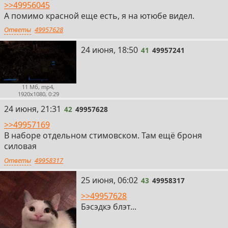
>>49956045
А помимо красной еще есть, я на ютюбе видел.
Ответы
49957628
41
24 июня, 18:50
41
49957241
11 Мб, mp4,
1920x1080, 0:29
42
24 июня, 21:31
42
49957628
>>49957169
В наборе отдельном стимовском. Там ещё броня
силовая
Ответы
49958317
43
25 июня, 06:02
43
49958317
>>49957628
Бэсэдкэ блэт...