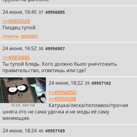
37
24 июня, 16:45
37
49956885
>>49955029
Пиздец тупой
Ответы
49956907
38
24 июня, 16:52
38
49956907
>>49956885
Ты тупой блядь. Кого должно было уничтожить
правительство, ответишь или где?
39
24 июня, 18:22
39
49957162
>>49956050
>>49956588
Катушка/леска/поплавок/прочая
95 Кб, 300x168
шняга это не сама удочка и не моды её саму
меняющие.
40
24 июня, 18:24
40
49957169