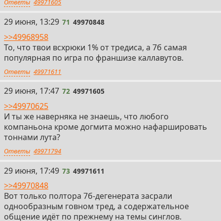
Ответы
49971605
71
29 июня, 13:29
71
49970848
>>49968958
То, что твои всхрюки 1% от тредиса, а 7б самая
популярная по игра по франшизе каллавутов.
Ответы
49971611
72
29 июня, 17:47
72
49971605
>>49970625
И ты же наверняка не знаешь, что любого
компаньона кроме догмита можно нафаршировать
тоннами лута?
Ответы
49971794
73
29 июня, 17:49
73
49971611
>>49970848
Вот только полтора 7б-дегенерата засрали
однообразным говном тред, а содержательное
общение идёт по прежнему на темы синглов.