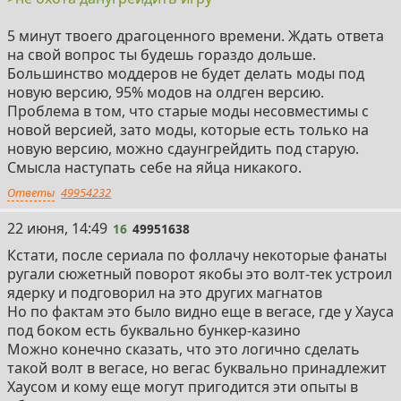
5 минут твоего драгоценного времени. Ждать ответа
на свой вопрос ты будешь гораздо дольше.
Большинство моддеров не будет делать моды под
новую версию, 95% модов на олдген версию.
Проблема в том, что старые моды несовместимы с
новой версией, зато моды, которые есть только на
новую версию, можно сдаунгрейдить под старую.
Смысла наступать себе на яйца никакого.
Ответы
49954232
16
22 июня, 14:49
16
49951638
Кстати, после сериала по фоллачу некоторые фанаты
ругали сюжетный поворот якобы это волт-тек устроил
ядерку и подговорил на это других магнатов
Но по фактам это было видно еще в вегасе, где у Хауса
под боком есть буквально бункер-казино
Можно конечно сказать, что это логично сделать
такой волт в вегасе, но вегас буквально принадлежит
Хаусом и кому еще могут пригодится эти опыты в