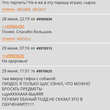
Что терпеть? Не я же в эту парашу играю, сырок.
Ответы
49970848
49972517
68
28 июня, 22:19
68
49969636
>>49966490
Понял. Спасибо большое.
Ответы
49970313
69
29 июня, 07:16
69
49970313
>>49969636
На здоровье!
70
29 июня, 11:51
70
49970625
там вверху гифка с собакой
ПИЗДОС Я ТОЛЬКО ЩАС УЗНАЛ, ЧТО МОЖНО
БРОСАТЬ ПРЕДМЕТЫ
сцукКККАААА БЬЬЯЯЯ
ПОЧЕМУ ЕБАНЫЙ ТОДД НЕ СКАЗАЛ ЭТО В
ОБУЧЕНИИ?!!111