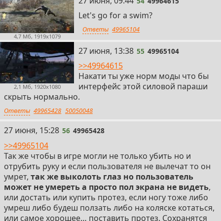
27 июня, 09:44
54
49964615
Let's go for a swim?
Ответы
49965104
4,7 Мб, 1919x1079
55
27 июня, 13:38
55
49965104
>>49964615
Накати ты уже норм моды что бы
интерфейс этой силовой параши
2,1 Мб, 1920x1080
скрыть нормально.
Ответы
49965428
50050048
56
27 июня, 15:28
56
49965428
>>49965104
Так же чтобы в игре могли не только убить но и
отрубить руку и если пользователя не вылечат то он
умрет,
так же выколоть глаз но пользователь
может не умереть а просто пол экрана не видеть
,
или достать или купить протез, если ногу тоже либо
умреш либо будеш ползать либо на коляске котаться,
или самое хорошее… поставить протез. Сохранятся