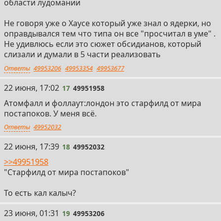
области лудомании
Не говоря уже о Хаусе который уже знал о ядерки, но
оправдывался тем что типа он все "просчитал в уме" .
Не удивлюсь если это сюжет обсидианов, который
слизали и думали в 5 части реализовать
Ответы
49953206
49953354
49953677
17
22 июня, 17:02
17
49951958
Атомфалл и фоллаут:лондон это старфилд от мира
постапоков. У меня всё.
Ответы
49952032
18
22 июня, 17:39
18
49952032
>>49951958
"Старфилд от мира постапоков"
То есть кал калыч?
19
23 июня, 01:31
19
49953206