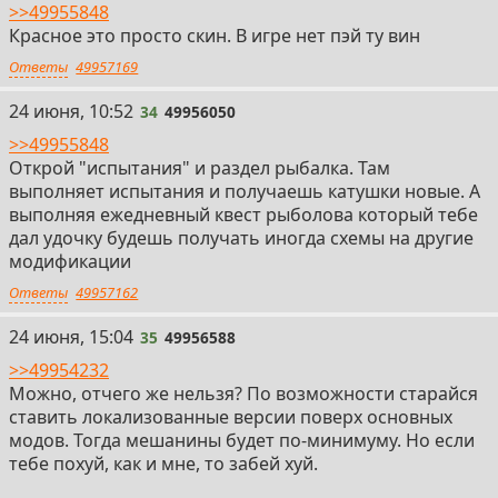
>>49955848
Красное это просто скин. В игре нет пэй ту вин
Ответы
49957169
34
24 июня, 10:52
34
49956050
>>49955848
Открой "испытания" и раздел рыбалка. Там
выполняет испытания и получаешь катушки новые. А
выполняя ежедневный квест рыболова который тебе
дал удочку будешь получать иногда схемы на другие
модификации
Ответы
49957162
35
24 июня, 15:04
35
49956588
>>49954232
Можно, отчего же нельзя? По возможности старайся
ставить локализованные версии поверх основных
модов. Тогда мешанины будет по-минимуму. Но если
тебе похуй, как и мне, то забей хуй.