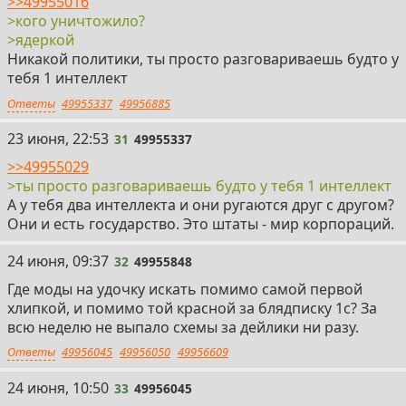
>>49955016
>кого уничтожило?
>ядеркой
Никакой политики, ты просто разговариваешь будто у
тебя 1 интеллект
Ответы
49955337
49956885
31
23 июня, 22:53
31
49955337
>>49955029
>ты просто разговариваешь будто у тебя 1 интеллект
А у тебя два интеллекта и они ругаются друг с другом?
Они и есть государство. Это штаты - мир корпораций.
32
24 июня, 09:37
32
49955848
Где моды на удочку искать помимо самой первой
хлипкой, и помимо той красной за блядписку 1с? За
всю неделю не выпало схемы за дейлики ни разу.
Ответы
49956045
49956050
49956609
33
24 июня, 10:50
33
49956045