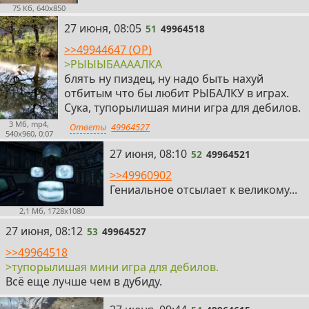
75 Кб, 640x850
51
27 июня, 08:05
51
49964518
>>49944647 (OP)
>РЫЫЫБААААЛКА
блять ну пиздец, ну надо быть нахуй
отбитым что бы любит РЫБАЛКУ в играх.
Сука, тупорылишая мини игра для дебилов.
3 Мб, mp4,
Ответы
49964527
540x960, 0:07
52
27 июня, 08:10
52
49964521
>>49960902
Гениальное отсылает к великому...
2,1 Мб, 1728x1080
53
27 июня, 08:12
53
49964527
>>49964518
>тупорылишая мини игра для дебилов.
Всё еще лучше чем в дубиду.
54