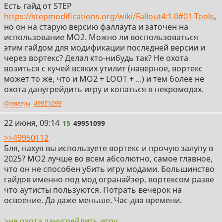
Есть гайд от STEP
https://stepmodifications.org/wiki/Fallout4:1.0#01-Tools
,
но он на старую версию фаллаута и заточен на
использование MO2. Можно ли воспользоваться
этим гайдом для модификации последней версии и
через вортекс? Делал кто-нибудь так? Не охота
возиться с кучей всяких утилит (наверное, вортекс
может то же, что и MO2 + LOOT + ...) и тем более не
охота данугрейдить игру и копаться в некромодах.
Ответы
49951099
15
22 июня, 09:14
15
49951099
>>49950112
Бля, нахуя вы используете вортекс и прочую залупу в
2025? МО2 лучше во всем абсолютно, самое главное,
что он не способен убить игру модами. Большинство
гайдов именно под мод огранайзер, вортексом разве
что аутисты пользуются. Потрать вечерок на
освоение. Да даже меньше. Час-два времени.
>не охота данугрейдить игру