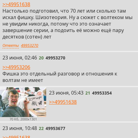
>>49951638
Настолько подготовил, что 70 лет или сколько там
искал фишку. Шизотеория. Ну а сюжет с волтеком мы
не увидим никогда, потому что это означает
завершение серии, а подоить её можно ещё пару
десятков (сотен) лет
Ответы
49953270
20
23 июня, 02:46
20
49953270
>>49953206
Фишка это отдельный разговор и отношения к
волтам не имеет
21
23 июня, 05:43
21
49953354
>>49951638
70 Кб, 2000x1301
22
23 июня, 10:48
22
49953677
>>49951638