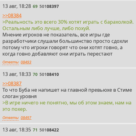
69
13 авг, 18:28
69
501
08397
>>08384
>Реальность это всего 30% хотят играть с барахолкой.
Остальным либо лучше, либо похуй.
Мнение игроков не показатель, все игры где
разработчики слушали большинство просто сдохли
потому что игроки говорят что они хотят говно, а
когда говно добавляют они играть перестают
Ответы
08493
70
13 авг, 18:33
70
501
08410
>>08387
То что Буба не напишет на главной превьюхе в Стиме
слоган уровня
>В игре ничего не понятно, мы об этом знаем, нам на
это похер.
Ответы
08497
71
13 авг, 18:35
71
501
08422