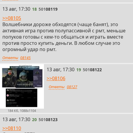
18
13 авг, 17:30
18
501
08119
>>08105
Волшебники дороже обходятся (чаще банят), это
активная игра против полупассивной с рмт, меньше
попуков готовы с кем-то общаться и играть вместе
против просто купить деньги. В любом случае это
огромный удар по рмт.
Ответы
08145
19
13 авг, 17:30
19
501
08122
>>08106
Ответы
08127
184 Кб, 1088x1104
20
13 авг, 17:30
20
501
08123
>>08110