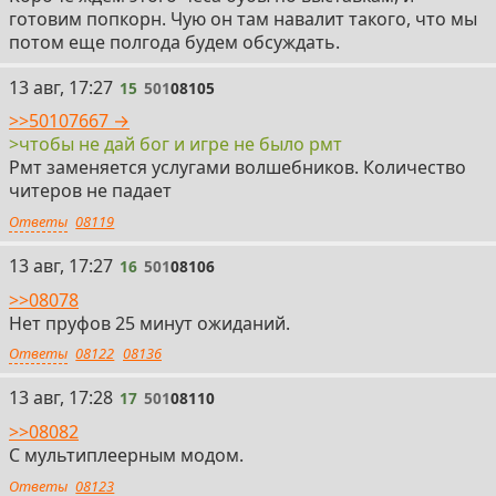
готовим попкорн. Чую он там навалит такого, что мы
потом еще полгода будем обсуждать.
15
13 авг, 17:27
15
501
08105
>>50107667 →
>чтобы не дай бог и игре не было рмт
Рмт заменяется услугами волшебников. Количество
читеров не падает
Ответы
08119
16
13 авг, 17:27
16
501
08106
>>08078
Нет пруфов 25 минут ожиданий.
Ответы
08122
08136
17
13 авг, 17:28
17
501
08110
>>08082
С мультиплеерным модом.
Ответы
08123