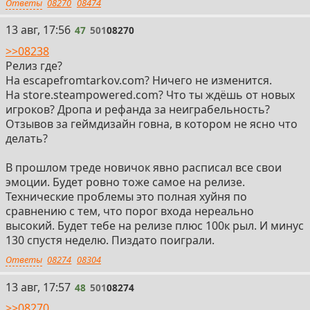
Ответы
08270
08474
47
13 авг, 17:56
47
501
08270
>>08238
Релиз где?
На escapefromtarkov.com? Ничего не изменится.
На store.steampowered.com? Что ты ждёшь от новых
игроков? Дропа и рефанда за неиграбельность?
Отзывов за геймдизайн говна, в котором не ясно что
делать?
В прошлом треде новичок явно расписал все свои
эмоции. Будет ровно тоже самое на релизе.
Технические проблемы это полная хуйня по
сравнению с тем, что порог входа нереально
высокий. Будет тебе на релизе плюс 100к рыл. И минус
130 спустя неделю. Пиздато поиграли.
Ответы
08274
08304
48
13 авг, 17:57
48
501
08274
>>08270