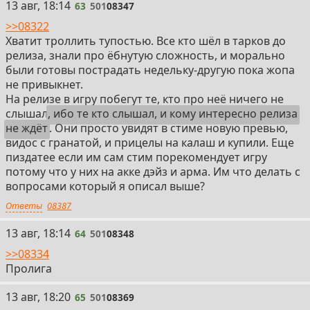
63
13 авг, 18:14
63
501
08347
>>08322
Хватит троллить тупостью. Все кто шёл в тарков до
релиза, знали про ёбнутую сложность, и морально
были готовы пострадать недельку-другую пока жопа
не привыкнет.
На релизе в игру побегут те, кто про неё ничего не
слышал
, ибо те кто слышал, и кому интересно релиза
не ждёт
. Они просто увидят в стиме новую превью,
видос с гранатой, и прицелы на калаш и купили. Еще
пиздатее если им сам стим порекомендует игру
потому что у них на акке дэйз и арма. Им что делать с
вопросами который я описал выше?
Ответы
08387
64
13 авг, 18:14
64
501
08348
>>08334
Пролига
65
13 авг, 18:20
65
501
08369