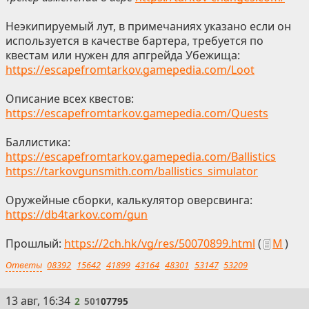
Неэкипируемый лут, в примечаниях указано если он
используется в качестве бартера, требуется по
квестам или нужен для апгрейда Убежища:
https://escapefromtarkov.gamepedia.com/Loot
Описание всех квестов:
https://escapefromtarkov.gamepedia.com/Quests
Баллистика:
https://escapefromtarkov.gamepedia.com/Ballistics
https://tarkovgunsmith.com/ballistics_simulator
Оружейные сборки, калькулятор оверсвинга:
https://db4tarkov.com/gun
Прошлый:
https://2ch.hk/vg/res/50070899.html
(
М
)
Ответы
08392
15642
41899
43164
48301
53147
53209
2
13 авг, 16:34
2
501
07795