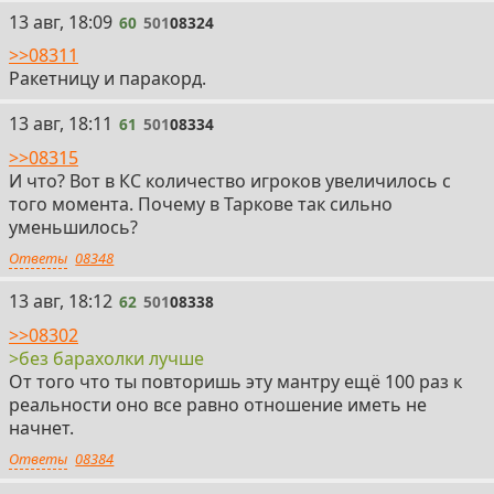
60
13 авг, 18:09
60
501
08324
>>08311
Ракетницу и паракорд.
61
13 авг, 18:11
61
501
08334
>>08315
И что? Вот в КС количество игроков увеличилось с
того момента. Почему в Таркове так сильно
уменьшилось?
Ответы
08348
62
13 авг, 18:12
62
501
08338
>>08302
>без барахолки лучше
От того что ты повторишь эту мантру ещё 100 раз к
реальности оно все равно отношение иметь не
начнет.
Ответы
08384