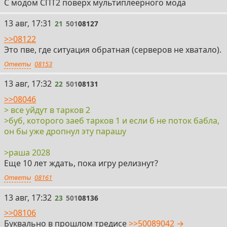
С модом СПТ2 поверх мультиплеерного мода
21
13 авг, 17:31
21
501
08127
>>08122
Это пве, где ситуация обратная (серверов не хватало).
Ответы
08153
22
13 авг, 17:32
22
501
08131
>>08046
> все уйдут в тарков 2
>буб, которого заеб тарков 1 и если б не поток бабла,
он бы уже дропнул эту парашу
>раша 2028
Еще 10 лет ждать, пока игру релизнут?
Ответы
08161
23
13 авг, 17:32
23
501
08136
>>08106
Буквально в прошлом тредисе
>>50089042 →