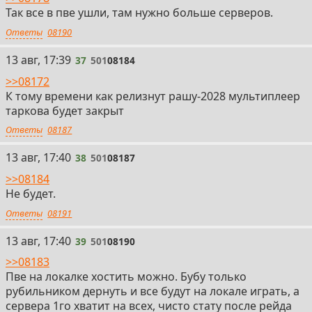
Так все в пве ушли, там нужно больше серверов.
Ответы
08190
37
13 авг, 17:39
37
501
08184
>>08172
К тому времени как релизнут рашу-2028 мультиплеер
таркова будет закрыт
Ответы
08187
38
13 авг, 17:40
38
501
08187
>>08184
Не будет.
Ответы
08191
39
13 авг, 17:40
39
501
08190
>>08183
Пве на локалке хостить можно. Бубу только
рубильником дернуть и все будут на локале играть, а
сервера 1го хватит на всех, чисто стату после рейда