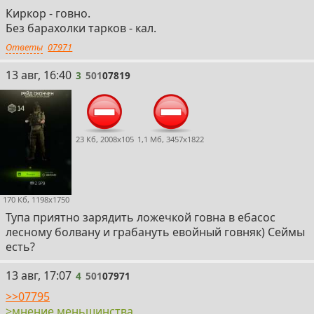
Киркор - говно.
Без барахолки тарков - кал.
Ответы
07971
3
13 авг, 16:40
3
501
07819
23 Кб, 2008x105
1,1 Мб, 3457x1822
170 Кб, 1198x1750
Тупа приятно зарядить ложечкой говна в ебасос
лесному болвану и грабануть евойный говняк) Сеймы
есть?
4
13 авг, 17:07
4
501
07971
>>07795
>мнение меньшинства