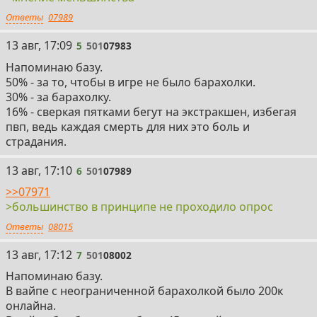
Ответы
07989
5
13 авг, 17:09
5
501
07983
Напоминаю базу.
50% - за то, чтобы в игре не было барахолки.
30% - за барахолку.
16% - сверкая пятками бегут на экстракшен, избегая
пвп, ведь каждая смерть для них это боль и
страдания.
6
13 авг, 17:10
6
501
07989
>>07971
>большинство в принципе не проходило опрос
Ответы
08015
7
13 авг, 17:12
7
501
08002
Напоминаю базу.
В вайпе с неограниченной барахолкой было 200к
онлайна.