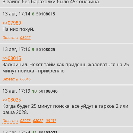
В вайпе без барахолки было 45к онлайна.
8
13 авг, 17:14
8
501
08015
>>07989
На них похуй.
Ответы
08025
9
13 авг, 17:16
9
501
08025
>>08015
Заскринил. Некст тайм как придёшь жаловаться на 25
минут поиска - прикреплю.
Ответы
08046
10
13 авг, 17:19
10
501
08046
>>08025
Когда будет 25 минут поиска, все уйдут в тарков 2 или
раша 2028.
Ответы
08078
08082
08131
11
13 авг, 17:24
11
501
08078