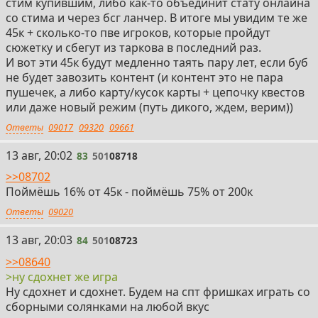
стим купившим, либо как-то объединит стату онлайна
со стима и через бсг ланчер. В итоге мы увидим те же
45к + сколько-то пве игроков, которые пройдут
сюжетку и сбегут из таркова в последний раз.
И вот эти 45к будут медленно таять пару лет, если буб
не будет завозить контент (и контент это не пара
пушечек, а либо карту/кусок карты + цепочку квестов
или даже новый режим (путь дикого, ждем, верим))
Ответы
09017
09320
09661
83
13 авг, 20:02
83
501
08718
>>08702
Поймёшь 16% от 45к - поймёшь 75% от 200к
Ответы
09020
84
13 авг, 20:03
84
501
08723
>>08640
>ну сдохнет же игра
Ну сдохнет и сдохнет. Будем на спт фришках играть со
сборными солянками на любой вкус