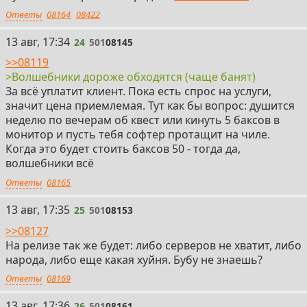
Ответы
08164
08422
24
13 авг, 17:34
24
501
08145
>>08119
>Волшебники дороже обходятся (чаще банят)
За всё уплатит клиент. Пока есть спрос на услуги,
значит цена приемлемая. Тут как бы вопрос: душится
неделю по вечерам об квест или кинуть 5 баксов в
монитор и пусть тебя софтер протащит на чиле.
Когда это будет стоить баксов 50 - тогда да,
волшебники всё
Ответы
08165
25
13 авг, 17:35
25
501
08153
>>08127
На релизе так же будет: либо серверов не хватит, либо
народа, либо еще какая хуйня. Бубу не знаешь?
Ответы
08169
26
13 авг, 17:36
26
501
08161