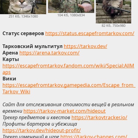
104 Кб, 1080x834
251 Кб, 1346x1080
82 Кб, 750x980
Статус серверов
https://status.escapefromtarkov.com/
Тарковский мультитул
https://tarkov.dev/
Арена
https://arena.tarkov.com/
Карты
https://escapefromtarkov.fandom.com/wiki/Special:AllM
aps
Вики
https://escapefromtarkov.gamepedia.com/Escape_from_
Tarkov_Wiki
Сайт для отслеживания стоимости вещей в реальном
времени
https://tarkov-market.com/hideout
Трекер предметов и квестов
https://tarkovtracker.io/
Профиты бартеров и убежища
https://tarkov.dev/hideout-profit/
Трекер изменений в игре
https://tarkov-changes.com/