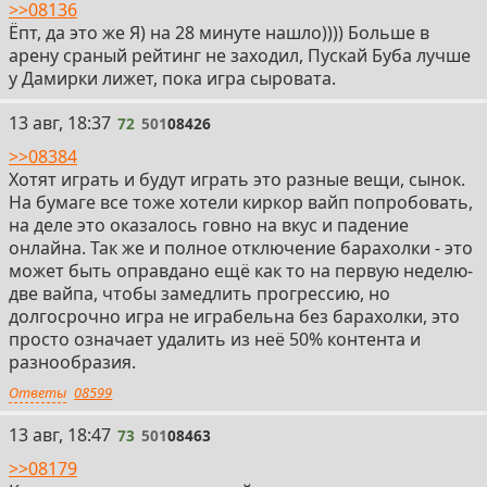
>>08136
Ёпт, да это же Я) на 28 минуте нашло)))) Больше в
арену сраный рейтинг не заходил, Пускай Буба лучше
у Дамирки лижет, пока игра сыровата.
72
13 авг, 18:37
72
501
08426
>>08384
Хотят играть и будут играть это разные вещи, сынок.
На бумаге все тоже хотели киркор вайп попробовать,
на деле это оказалось говно на вкус и падение
онлайна. Так же и полное отключение барахолки - это
может быть оправдано ещё как то на первую неделю-
две вайпа, чтобы замедлить прогрессию, но
долгосрочно игра не играбельна без барахолки, это
просто означает удалить из неё 50% контента и
разнообразия.
Ответы
08599
73
13 авг, 18:47
73
501
08463
>>08179