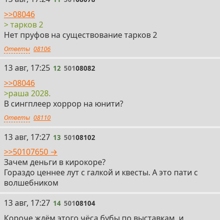
>>08046
> тарков 2
Нет пруфов на существование тарков 2
Ответы
08106
12
13 авг, 17:25
12
501
08082
>>08046
>раша 2028.
В сингплеер хоррор на юнити?
Ответы
08110
13
13 авг, 17:27
13
501
08102
>>50107650 →
Зачем деньги в кирокоре?
Гораздо ценнее лут с галкой и квесты. А это пати с
волшебником
14
13 авг, 17:27
14
501
08104
Короче ждём этого чёса бубы по выставкам, и