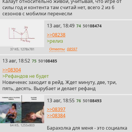
Калаут относительно живой, учитывая, что игре от
силы год и контента там считай нет, всего 2 из 6
сезонов с мобилки перенесли
74
13 авг, 18:49
74
501
08474
>>08238
>релиз
Ответы
08597
37 Кб, 1278x781
75
13 авг, 18:52
75
501
08485
>>08304
>Рефандов не будет
Новичекес заходит в рейд. Ждет минуту, две, три,
пять, десять. Вырубает и делает рефанд
76
13 авг, 18:55
76
501
08493
>>08397
>>08384
64 Кб, 1255x803
Барахолка для меня - это социалка