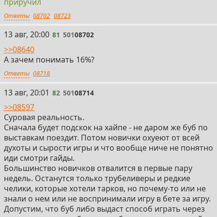
приручил
Ответы
08702
08723
81
13 авг, 20:00
81
501
08702
>>08640
А зачем понимать 16%?
Ответы
08718
82
13 авг, 20:01
82
501
08714
>>08597
Суровая реальность.
Сначала будет подскок на хайпе - не даром же буб по
выставкам поездит. Потом новички охуеют от всей
духоты и сырости игры и что вообще ниче не понятно
иди смотри гайды.
Большинство новичков отвалится в первые пару
недель. Останутся только трубеливеры и редкие
челики, которые хотели тарков, но почему-то или не
знали о нем или не воспринимали игру в бете за игру.
Допустим, что буб либо выдаст способ играть через