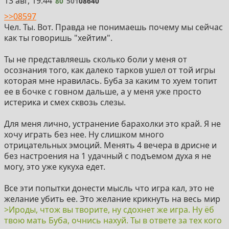
80
13 авг, 19:44
80
501
08640
>>08597
Чел. Ты. Вот. Правда не понимаешь почему мы сейчас
как ты говоришь "хейтим".
Ты не представляешь сколько боли у меня от
осознания того, как далеко тарков ушел от той игры
которая мне нравилась. Буба за каким то хуем топит
ее в бочке с говном дальше, а у меня уже просто
истерика и смех сквозь слезы.
Для меня лично, устранение барахолки это край. Я не
хочу играть без нее. Ну слишком много
отрицательных эмоций. Менять 4 вечера в дрисне и
без настроения на 1 удачный с подъемом духа я не
могу, это уже кукуха едет.
Все эти попытки донести мысль что игра кал, это не
желание убить ее. Это желание крикнуть на весь мир
>Ироды, чтож вы творите, ну сдохнет же игра. Ну ёб
твою мать Буба, очнись нахуй. Ты в ответе за тех кого