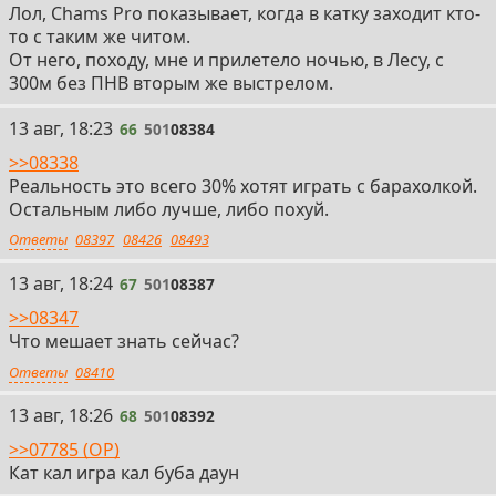
Лол, Chams Pro показывает, когда в катку заходит кто-
то с таким же читом.
От него, походу, мне и прилетело ночью, в Лесу, с
300м без ПНВ вторым же выстрелом.
66
13 авг, 18:23
66
501
08384
>>08338
Реальность это всего 30% хотят играть с барахолкой.
Остальным либо лучше, либо похуй.
Ответы
08397
08426
08493
67
13 авг, 18:24
67
501
08387
>>08347
Что мешает знать сейчас?
Ответы
08410
68
13 авг, 18:26
68
501
08392
>>07785 (OP)
Кат кал игра кал буба даун