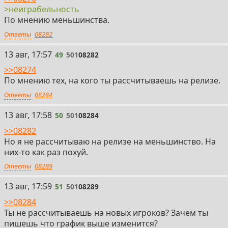
>неиграбельность
По мнению меньшинства.
Ответы
08282
49
13 авг, 17:57
49
501
08282
>>08274
По мнению тех, на кого ты рассчитываешь на релизе.
Ответы
08284
50
13 авг, 17:58
50
501
08284
>>08282
Но я не рассчитываю на релизе на меньшинство. На
них-то как раз похуй.
Ответы
08289
51
13 авг, 17:59
51
501
08289
>>08284
Ты не рассчитываешь на новых игроков? Зачем ты
пишешь что график выше изменится?