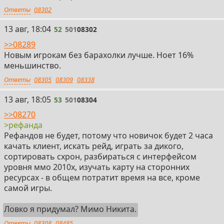
Ответы
08302
52
13 авг, 18:04
52
501
08302
>>08289
Новым игрокам без барахолки лучше. Ноет 16%
меньшинство.
Ответы
08305
08309
08338
53
13 авг, 18:05
53
501
08304
>>08270
>рефанда
Рефандов не будет, потому что новичок будет 2 часа
качать клиент, искать рейд, играть за дикого,
сортировать схрон, разбираться с интерфейсом
уровня ммо 2010х, изучать карту на сторонних
ресурсах - в общем потратит время на все, кроме
самой игры.
Ловко я придумал? Мимо Никита.
Ответы
08308
08485