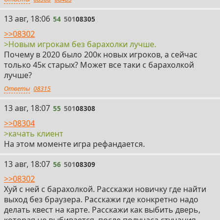
54
13 авг, 18:06
54
501
08305
>>08302
>Новым игрокам без барахолки лучше.
Почему в 2020 было 200к новых игроков, а сейчас
только 45к старых? Может все таки с барахолкой
лучше?
Ответы
08315
55
13 авг, 18:07
55
501
08308
>>08304
>качать клиент
На этом моменте игра рефандается.
56
13 авг, 18:07
56
501
08309
>>08302
Хуй с ней с барахолкой. Расскажи новичку где найти
выход без браузера. Расскажи где конкретно надо
делать квест на карте. Расскажи как выбить дверь,