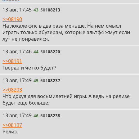
43
13 авг, 17:45
43
501
08213
>>08190
На локале фпс в два раза меньше. На нем смысл
играть только абузерам, которые альтф4 жмут если
лут не понравился.
44
13 авг, 17:46
44
501
08220
>>08191
Твердо и четко будет?
45
13 авг, 17:49
45
501
08237
>>08203
Что дохуя для восьмилетней игры. А ведь на релизе
будет еще больше.
46
13 авг, 17:49
46
501
08238
>>08197
Релиз.