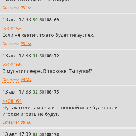
Ответы
08172
30
13 авг, 17:38
30
501
08169
>>08153
Если не хватит, то это будет гигауспех.
Ответы
08178
31
13 авг, 17:38
31
501
08172
>>08166
В мультиплеере. В таркове. Ты тупой?
Ответы
08184
32
13 авг, 17:38
32
501
08175
>>08164
Ну так тоже самое и в основной игре будет если
игроки играть не будут.
Ответы
08180
33
13 авг, 17:39
33
501
08178