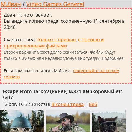
М.Двач
/
Video Games General
Двач.hk не отвечает.
Вы видите копию треда, сохраненную 11 сентября в
23:48.
Скачать тред
:
только с превью
,
с превью и
прикрепленными файлами
.
Второй вариант может долго скачиваться. Файлы будут
только в живых или недавно утонувших тредах.
Подробнее
Если вам полезен архив М.Двача,
пожертвуйте на оплату
сервера
.
Escape From Tarkov (PVPVE) №321 Киркоровый eft
/eft/
13 авг, 16:32
В конец треда
|
Веб
501
07785