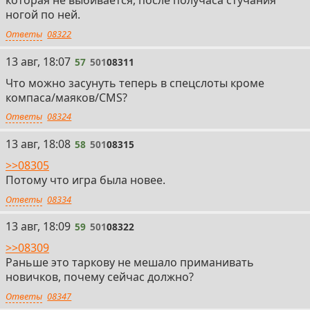
которая не выбивается, после получаса стучания
ногой по ней.
Ответы
08322
57
13 авг, 18:07
57
501
08311
Что можно засунуть теперь в спецслоты кроме
компаса/маяков/CMS?
Ответы
08324
58
13 авг, 18:08
58
501
08315
>>08305
Потому что игра была новее.
Ответы
08334
59
13 авг, 18:09
59
501
08322
>>08309
Раньше это таркову не мешало приманивать
новичков, почему сейчас должно?
Ответы
08347