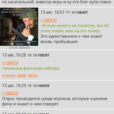
по касательной, экватор игры и ну это бля: купи говно
77
13 авг, 18:57
77
501
08497
>>08410
>В игре ничего не понятно, мы об
этом знаем, нам на это похер
Это единственное о чем знают
вновь прибывшие
273 Кб, 600x600
78
13 авг, 19:28
78
501
08597
>>08474
>влажные фантазии хэйтера
Ответы
08640
08714
79
13 авг, 19:29
79
501
08599
>>08426
Опрос проводился среди игроков, которые оценили
фичу и знают о чем говорят.