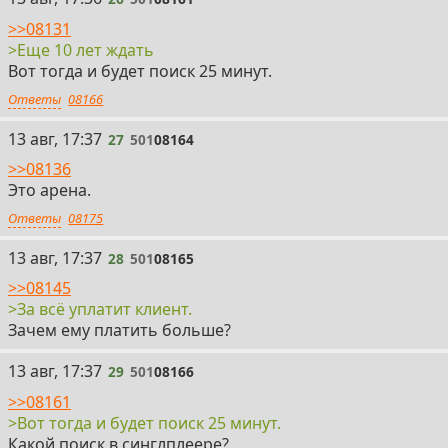
>>08131
>Еще 10 лет ждать
Вот тогда и будет поиск 25 минут.
Ответы
08166
27
13 авг, 17:37
27
501
08164
>>08136
Это арена.
Ответы
08175
28
13 авг, 17:37
28
501
08165
>>08145
>За всё уплатит клиент.
Зачем ему платить больше?
29
13 авг, 17:37
29
501
08166
>>08161
>Вот тогда и будет поиск 25 минут.
Какой поиск в синглплеере?