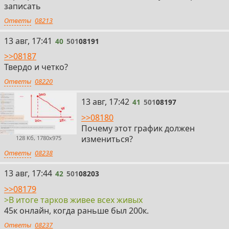
записать
Ответы
08213
40
13 авг, 17:41
40
501
08191
>>08187
Твердо и четко?
Ответы
08220
41
13 авг, 17:42
41
501
08197
>>08180
Почему этот график должен
измениться?
128 Кб, 1780x975
Ответы
08238
42
13 авг, 17:44
42
501
08203
>>08179
>В итоге тарков живее всех живых
45к онлайн, когда раньше был 200к.
Ответы
08237