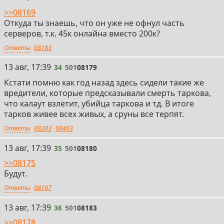
>>08169
Откуда ты знаешь, что он уже не офнул часть
серверов, т.к. 45к онлайна вместо 200к?
Ответы
08183
34
13 авг, 17:39
34
501
08179
Кстати помню как год назад здесь сидели такие же
вредители, которые предсказывали смерть таркова,
что калаут взлетит, убийца таркова и тд. В итоге
тарков живее всех живых, а сруны все терпят.
Ответы
08203
08463
35
13 авг, 17:39
35
501
08180
>>08175
Будут.
Ответы
08197
36
13 авг, 17:39
36
501
08183
>>08178