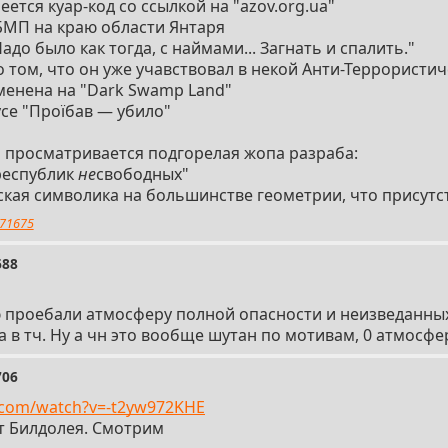
ется куар-код со ссылкой на "аzоv.оrg.uа"
БМП на краю области Янтаря
до было как тогда, с наймами... Загнать и спалить."
о том, что он уже учавствовал в некой Анти-Террористи
менена на "Dark Swamp Land"
се "Проїбав — убило"
о просматривается подгорелая жопа разраба:
республик
не
свободных"
кая символика на большинстве геометрии, что присутст
71675
688
 проебали атмосферу полной опасности и неизведанны
а в тч. Ну а чн это вообще шутан по мотивам, 0 атмосф
706
.com/watch?v=-t2yw972KHE
т Билдолея. Смотрим