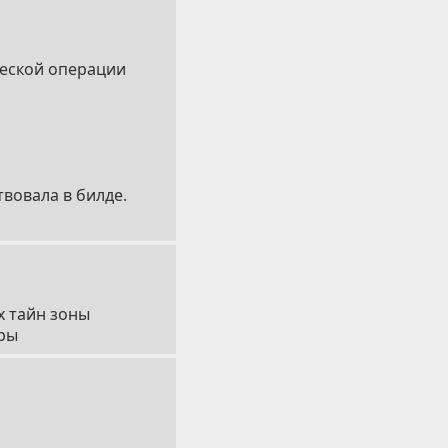
ческой операции
вовала в билде.
х тайн зоны
еры