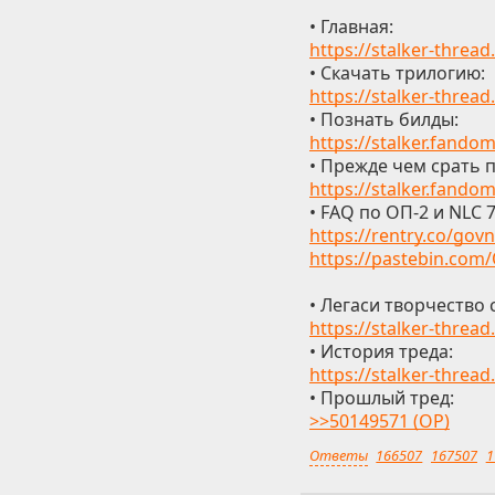
• Главная:
https://stalker-thread
• Скачать трилогию:
https://stalker-thread
• Познать билды:
https://stalker.fand
• Прежде чем срать п
https://stalker.fando
• FAQ по ОП-2 и NLC 7
https://rentry.co/gov
https://pastebin.co
• Легаси творчество 
https://stalker-thread
• История треда:
https://stalker-thread.
• Прошлый тред:
>>50149571 (OP)
Ответы
166507
167507
1