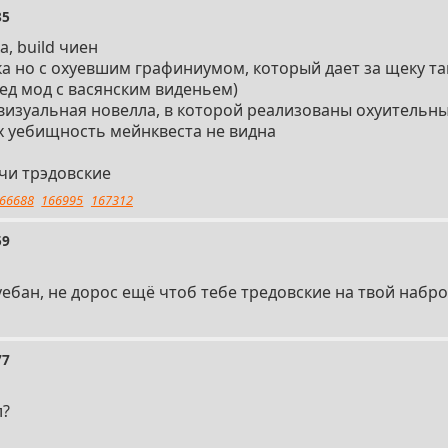
35
а, build чиен
лка но с охуевшим графиниумом, который дает за щеку т
тед мод с васянским виденьем)
 визуальная новелла, в которой реализованы охуительн
ых уебищность мейнквеста не видна
чи трэдовские
66688
166995
167312
59
ебан, не дорос ещё чтоб тебе тредовские на твой набр
77
л?