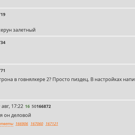
719
 серун залетный
734
771
трона в говнялкере 2? Просто пиздец. В настройках напи
 авг, 17:22
16
50
166872
уя он деловой
тветы
166906
167060
167121