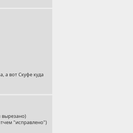
а, а вот Скуфе куда
 вырезано)
тчем "исправлено")