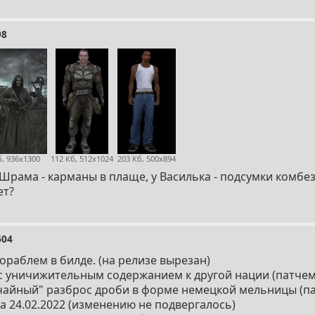
98
б, 936x1300
112 Кб, 512x1024
203 Кб, 500x894
у Шрама - карманы в плаще, у Василька - подсумки комбез
ет?
604
ораблем в билде. (на релизе вырезан)
с уничижительным содержанием к другой нации (патчем
чайный" разброс дроби в форме немецкой мельницы (па
а 24.02.2022 (изменению не подвергалось)