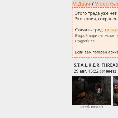
М.Двач
/
Video Ga
Этого треда уже нет.
Это копия, сохраненн
Скачать тред
:
тольк
Второй вариант может д
Подробнее
Если вам полезен архи
S.T.A.L.K.E.R. THREA
29 авг, 15:22
50
166415
1,4 Мб, 1069x771