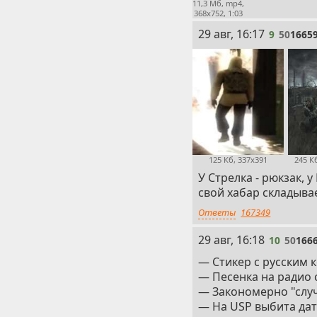
11,3 Мб, mp4,
368x752, 1:03
9
29 авг, 16:17
9
50
1665
125 Кб, 337x391
245 К
У Стрелка - рюкзак, 
свой хабар складыва
Ответы
167349
10
29 авг, 16:18
10
50
166
— Стикер с русским к
— Песенка на радио 
— Закономерно "слу
— На USP выбита дат