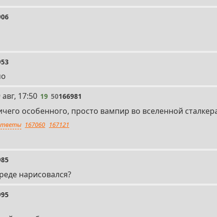
906
953
мо
 авг, 17:50
19
50
166981
ичего особенного, просто вампир во вселенной сталкер
тветы
167060
167121
985
треде нарисовался?
995