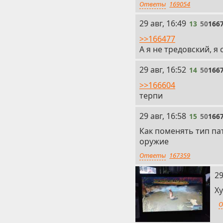
Ответы
169054
13
29 авг, 16:49
13
50
166
>>166477
А я не тредовский, я
14
29 авг, 16:52
14
50
166
>>166604
терпи
15
29 авг, 16:58
15
50
166
Как поменять тип па
оружие
Ответы
167359
16
29
Х
О