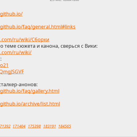
.github.io/
.github.io/faq/general.html#links
om.com/ru/wiki/Сборки
о теме сюжета и канона, сверься с Вики:
m.com/ru/wiki/
:
no21
m/QmgJSGVF
сталкер-анонов:
.github.io/faq/gallery.html
github.io/archive/list.html
71392
171404
175398
183191
184565