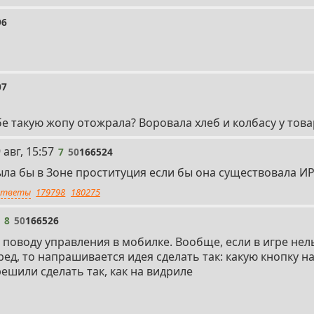
96
07
ебе такую жопу отожрала? Воровала хлеб и колбасу у тов
 авг, 15:57
7
50
166524
ыла бы в Зоне проституция если бы она существовала И
тветы
179798
180275
8
50
166526
поводу управления в мобилке. Вообще, если в игре нел
ед, то напрашивается идея сделать так: какую кнопку н
ешили сделать так, как на видриле