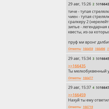
2
29 авг, 15:26
2
50
1664
тиче - тупая стрелялк
чиен - тупая стреля
сралкеру 2 (нерелей
зипье - легендарная
квесты, из-за котор
пруф ми вронг дэлби
Ответы
166459
166496
1
3
29 авг, 15:34
3
50
1664
>>166435
Ты мелкобуквенный у
Ответы
166477
4
29 авг, 15:37
4
50
1664
>>166459
Нахуй ты ему ответи
Ответы
166719