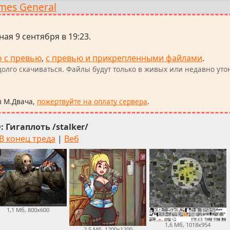
mes General
ая 9 сентября в 19:23.
о с превью
,
с превью и прикрепленными файлами
.
олго скачиваться. Файлы будут только в живых или недавно уто
в М.Двача,
пожертвуйте на оплату сервера
.
D: Гигаплоть /stalker/
В конец треда
|
Веб
1,1 Мб, 800x600
1,6 Мб, 1018x954
2,5 Мб, 1200x1200