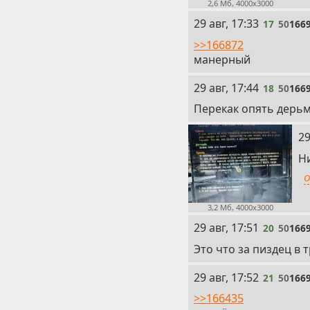
2,6 Мб, 4000x3000
17
29 авг, 17:33
17
50
166
>>166872
манерный
18
29 авг, 17:44
18
50
166
Перекак опять дерь
19
29
Н
О
3,2 Мб, 4000x3000
20
29 авг, 17:51
20
50
166
Это что за пиздец в 
21
29 авг, 17:52
21
50
166
>>166435