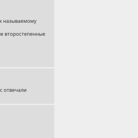
ак называемому
ые второстепенные
ос отвечали