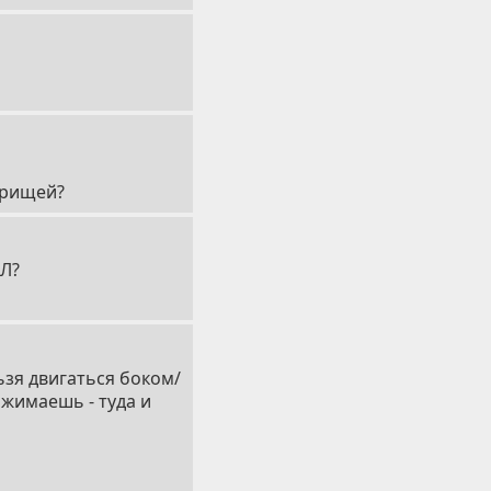
арищей?
РЛ?
ьзя двигаться боком/
ажимаешь - туда и