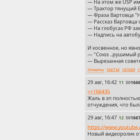
— На этом же USP име
— Трактор тянущий 
— Фраза Вартовца "На
— Рассказ Вартовца 
— На глобусах РФ за
— Надпись на автобу
И косвенное, но явн
— "Союз ..рушимый 
— Вырезанная советс
Ответы
166734
167669
1
11
29 авг, 16:42
11
50
166
>>166435
Жаль в зп полностью
отчуждения, что был
12
29 авг, 16:47
12
50
166
https://www.youtube
Новый видеоролик о