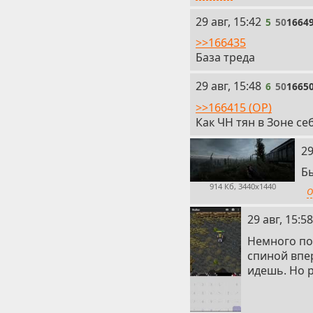
5
29 авг, 15:42
5
50
1664
>>166435
База треда
6
29 авг, 15:48
6
50
1665
>>166415 (OP)
Как ЧН тян в Зоне с
7
29
Б
914 Кб, 3440x1440
О
8
29 авг, 15:58
Немного по 
спиной впер
идешь. Но р