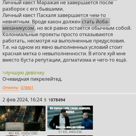
Личный квест Маражая не завершается после
разборок с его бывшими.
Личный квест Паскаля завершается чем-то
невнятным. Вроде какон должен
стать йоба-
механикусом
, но всё равно остаётся обычным собой.
Колониальные проекты просто отказываются
работать, несмотря на выполненные предусловия.
Т.е. на одном из явно выполненных условий стоит
красная метка о невыполненности. В итоге хуй мне
вместо буста репутации, догматизма и чего-то ещё.
>лучшую девочку
Очевидная пикрелейтед.
Ответы
078661
5
2 фев 2024, 16:24
5
1
078494
51 Кб, 640x336
461 Кб, 1920x1080