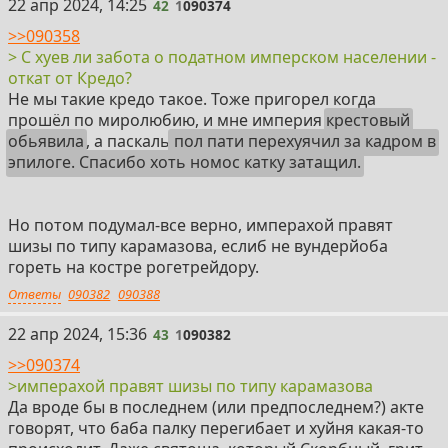
42
22 апр 2024, 14:25
42
1
090374
>>090358
> С хуев ли забота о податном имперском населении -
откат от Кредо?
Не мы такие кредо такое. Тоже пригорел когда
прошёл по миролюбию, и мне империя
крестовый
обьявила
, а паскаль
пол пати перехуячил за кадром в
эпилоге. Спасибо хоть номос катку затащил.
Но потом подумал-все верно, имперахой правят
шизы по типу карамазова, еслиб не вундерйоба
гореть на костре рогетрейдору.
Ответы
090382
090388
43
22 апр 2024, 15:36
43
1
090382
>>090374
>имперахой правят шизы по типу карамазова
Да вроде бы в последнем (или предпоследнем?) акте
говорят, что баба палку перегибает и хуйня какая-то