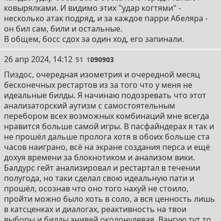
ковырялками. И видимо этих "удар когтями" -
несколько атак подряд, и за каждое парри Абеляра -
он бил сам, били и остальные.
В общем, босс сдох за один ход, его запинали.
51
26 апр 2024, 14:12
51
1
090903
Пиздос, очередная изометрия и очередной месяц
бесконечных рестартов из за того что у меня не
идеальные билды. Я начинаю подозревать что этот
анализаторский аутизм с самостоятельным
перебором всех возможных комбинаций мне всегда
нравится больше самой игры. В пасфайндерах я так и
не прошёл дальше пролога хотя в обоих больше ста
часов наиграно, всё на экране создания перса и ещё
дохуя времени за блокнотиком и анализом вики.
Балдурс гейт анализировал и рестартал в течении
полугода, но таки сделал свою идеальную пати и
прошёл, осознав что оно того нахуй не стоило,
пройти можно было хоть в соло, а вся ценность лишь
в катсценках и диалогах, реактивность на твои
выборы и билды энивей околонулевая. Вангую тут то