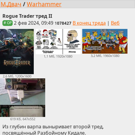
М.Двач
/
Warhammer
Rogue Trader тред II
2 фев 2024, 09:49
В конец треда
|
Веб
1
078427
# OP
3,2 Мб, 1960x1080
1,1 Мб, 1920x1080
2,6 Мб, 1200x1600
619 Кб, 647x552
Из глубин варпа выныривает второй тред,
посвящённый Разбойному Кидале.