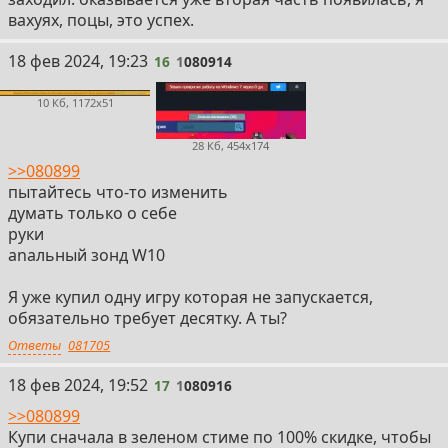
вахуях, поцы, это успех.
16
18 фев 2024, 19:23
16
1
080914
10 Кб, 1172x51
28 Кб, 454x174
>>080899
пытайтесь что-то изменить
думать только о себе
руки
аnальный зонд W10
Я уже купил одну игру которая не запускается,
обязательно требует десятку. А ты?
Ответы
081705
17
18 фев 2024, 19:52
17
1
080916
>>080899
Купи сначала в зеленом стиме по 100% скидке, чтобы