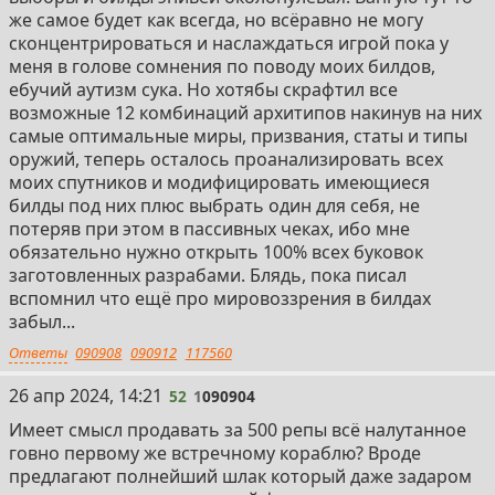
же самое будет как всегда, но всёравно не могу
сконцентрироваться и наслаждаться игрой пока у
меня в голове сомнения по поводу моих билдов,
ебучий аутизм сука. Но хотябы скрафтил все
возможные 12 комбинаций архитипов накинув на них
самые оптимальные миры, призвания, статы и типы
оружий, теперь осталось проанализировать всех
моих спутников и модифицировать имеющиеся
билды под них плюс выбрать один для себя, не
потеряв при этом в пассивных чеках, ибо мне
обязательно нужно открыть 100% всех буковок
заготовленных разрабами. Блядь, пока писал
вспомнил что ещё про мировоззрения в билдах
забыл...
Ответы
090908
090912
117560
52
26 апр 2024, 14:21
52
1
090904
Имеет смысл продавать за 500 репы всё налутанное
говно первому же встречному кораблю? Вроде
предлагают полнейший шлак который даже задаром