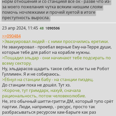
норм отношения и со станцией всё ок - разве что из-
за моего пожелания чутка всяким низшим слоям
помочь ночлежками и прочей хуетой в итоге
преступность выросла.
48
23 апр 2024, 11:45
48
1
090506
>>090484
>Эвакуировал людей - с ними просочились еретики.
Не эвакуировал - проебал верные Ему-на-Терре души,
которые тебе для работ на корабле нужны.
>Пощадил эльдар - они начинают тебе подсирать по
всему сектору.
Ну, эльдарасов щадить такое себе, если ты не Робот
Гуллимен. Я и не собираюсь.
>Ёбнул на станции бабу - на станции пиздец.
До станции пока не дошёл. Тут хз.
>Короче, тут гримдарк, нахуй, сначала
рациональность, потом человеколюбие.
Не, это обычный шитти-гритти ДМ, который тупо срёт
партии. Люди, например, - ресурс, просто так
разбрасываться ресурсом хам-барыге как раз