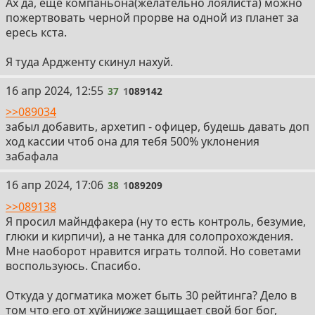
Ах да, еще компаньона(желательно лоялиста) можно
пожертвовать черной прорве на одной из планет за
ересь кста.
Я туда Ардженту скинул нахуй.
37
16 апр 2024, 12:55
37
1
089142
>>089034
забыл добавить, архетип - офицер, будешь давать доп
ход кассии чтоб она для тебя 500% уклонения
забафала
38
16 апр 2024, 17:06
38
1
089209
>>089138
Я просил майндфакера (ну то есть контроль, безумие,
глюки и кирпичи), а не танка для солопрохождения.
Мне наоборот нравится играть толпой. Но советами
воспользуюсь. Спасибо.
Откуда у догматика может быть 30 рейтинга? Дело в
том что его от хуйни
уже
защищает свой бог бог,