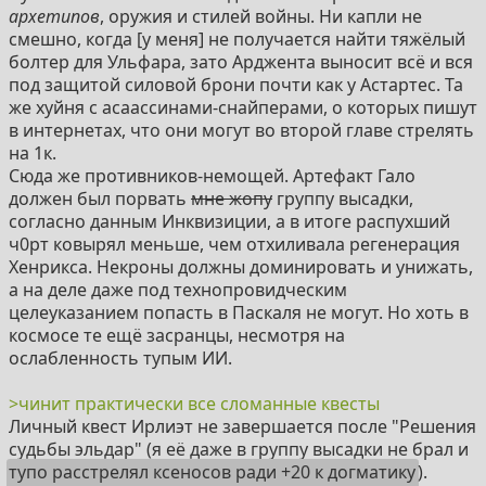
архетипов
, оружия и стилей войны. Ни капли не
смешно, когда [у меня] не получается найти тяжёлый
болтер для Ульфара, зато Арджента выносит всё и вся
под защитой силовой брони почти как у Астартес. Та
же хуйня с асаассинами-снайперами, о которых пишут
в интернетах, что они могут во второй главе стрелять
на 1к.
Сюда же противников-немощей. Артефакт Гало
должен был порвать
мне жопу
группу высадки,
согласно данным Инквизиции, а в итоге распухший
ч0рт ковырял меньше, чем отхиливала регенерация
Хенрикса. Некроны должны доминировать и унижать,
а на деле даже под технопровидческим
целеуказанием попасть в Паскаля не могут. Но хоть в
космосе те ещё засранцы, несмотря на
ослабленность тупым ИИ.
>чинит практически все сломанные квесты
Личный квест Ирлиэт не завершается после "Решения
судьбы эльдар" (я её даже в группу высадки не брал и
тупо расстрелял ксеносов ради +20 к догматику
).