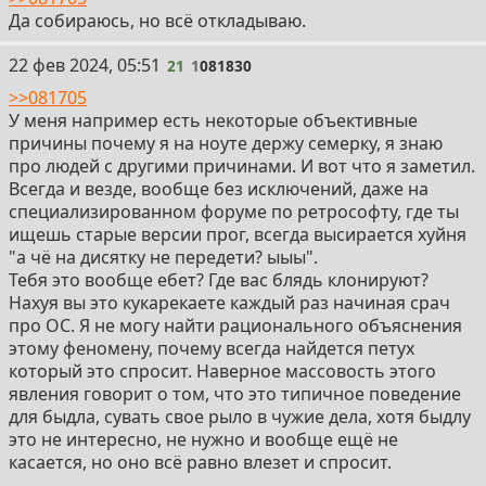
Да собираюсь, но всё откладываю.
21
22 фев 2024, 05:51
21
1
081830
>>081705
У меня например есть некоторые объективные
причины почему я на ноуте держу семерку, я знаю
про людей с другими причинами. И вот что я заметил.
Всегда и везде, вообще без исключений, даже на
специализированном форуме по ретрософту, где ты
ищешь старые версии прог, всегда высирается хуйня
"а чё на дисятку не передети? ыыы".
Тебя это вообще ебет? Где вас блядь клонируют?
Нахуя вы это кукарекаете каждый раз начиная срач
про ОС. Я не могу найти рационального объяснения
этому феномену, почему всегда найдется петух
который это спросит. Наверное массовость этого
явления говорит о том, что это типичное поведение
для быдла, сувать свое рыло в чужие дела, хотя быдлу
это не интересно, не нужно и вообще ещё не
касается, но оно всё равно влезет и спросит.