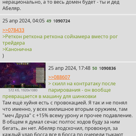
нерационально, а то весь домен будет - ты и дед
Абеляр.
49
25 апр 2024, 04:05
49
1
090724
>>078433
>Реткон реткона реткона сойхамера вместо рог
трейдера
>Канонична
)
50
25 апр 2024, 17:48
50
1
090836
>>088607
> скилл на контратаку после
парирования - он вообще
572 Кб, 1920x1080
превращается в машину для шинковки
Там ещё хуйня есть с провокацией. Я так и не понял
что именно, у всех милишное вторым оружием, там
"меч Друза" с +15% всему урону и прочее подавление.
В общем я думал сечас полтос ходов буду за ним
бегать, ан нет. Абеляр подскочил, провокнул, за
каждый удар босса все в босса по очереди тыкают