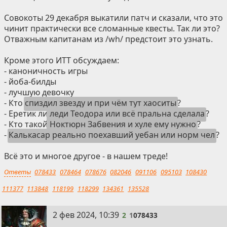
Совокоты 29 декабря выкатили патч и сказали, что это
чинит практически все сломанные квесты. Так ли это?
Отважным капитанам из /wh/ предстоит это узнать.
Кроме этого ИТТ обсуждаем:
- каноничность игры
- йоба-билды
- лучшую девочку
- Кто
спиздил звезду и при чём тут хаоситы
?
- Еретик ли
леди Теодора или всё пральна сделала
?
- Кто такой
Ноктюрн Забвения и хуле ему нужно
?
-
Калькасар реально поехавший уебан или норм чел
?
Всё это и многое другое - в нашем треде!
Ответы
078433
078464
078676
082046
091106
095103
108430
111377
113848
118199
118299
134361
135528
2
2 фев 2024, 10:39
2
1
078433