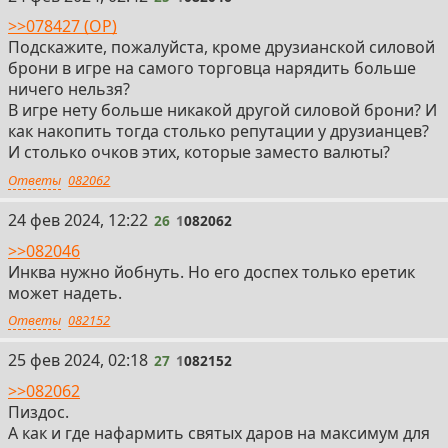
>>078427 (OP)
Подскажите, пожалуйста, кроме друзианской силовой
брони в игре на самого торговца нарядить больше
ничего нельзя?
В игре нету больше никакой другой силовой брони? И
как накопить тогда столько репутации у друзианцев?
И столько очков этих, которые заместо валюты?
Ответы
082062
26
24 фев 2024, 12:22
26
1
082062
>>082046
Инква нужно йобнуть. Но его доспех только еретик
может надеть.
Ответы
082152
27
25 фев 2024, 02:18
27
1
082152
>>082062
Пиздос.
А как и где нафармить святых даров на максимум для