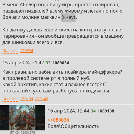
У меня Абеляр половину игры просто солировал,
раздавая пиздюлей всему живому и летая по полю
боя аки молния макквин
(кчау)
.
Когда ему даёшь ещё и скилл на контратаку после
парирования - он вообще превращается в машину
для шинковки всего и вся.
Ответы
090836
33
15 апр 2024, 21:42
33
1
089034
Как правильно забилдить псайкера майндфакера?
в пролевой системе рт я полный нуб.
Какой архетип, какие статы важнее всего? С
прокачкой я уже сам разберусь по ходу игры.
Ответы
089138
089142
34
16 апр 2024, 12:44
34
1
089138
>>089034
Воля\Общительность
57 Кб, 1200x675