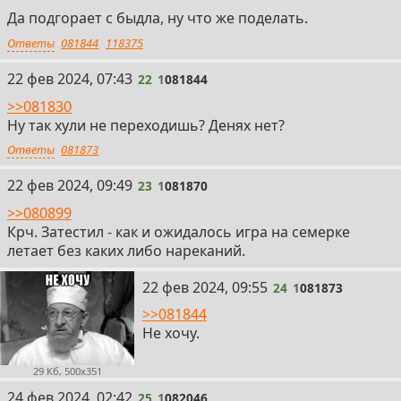
Да подгорает с быдла, ну что же поделать.
Ответы
081844
118375
22
22 фев 2024, 07:43
22
1
081844
>>081830
Ну так хули не переходишь? Денях нет?
Ответы
081873
23
22 фев 2024, 09:49
23
1
081870
>>080899
Крч. Затестил - как и ожидалось игра на семерке
летает без каких либо нареканий.
24
22 фев 2024, 09:55
24
1
081873
>>081844
Не хочу.
29 Кб, 500x351
25
24 фев 2024, 02:42
25
1
082046