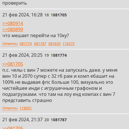
проверить
18
21 фев 2024, 16:28
18
1
081705
>>080914
>>080899
что мешает перейти на 10ку?
Ответы
081774
081787
081830
118375
19
21 фев 2024, 20:25
19
1
081774
>>081705
п.с. челы с вин 7 можете на запускать даже. у меня
вин 10 и 2070 супер с 32 гб рам и комп ебашит на
100% не выдавая фпс больше 100, визуально это
чистейшее инди с игрушечным графоном и
подзагрузками. что там на лоу енд компах с вин 7
представить страшно
Ответы
118001
20
21 фев 2024, 21:37
20
1
081787
>>081705