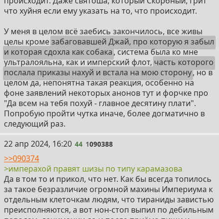
происходит. Даже святоша, который Скорбный, грит
что хуйня если ему указать на то, что происходит.
У меня в целом всё заебись закончилось, все живы
целы кроме
забаговавшей Джай, про которую я забыл
и которая сдохла как собака
, система была ко мне
ультралояльна, как и имперский флот,
часть которого
послала приказы нахуй и встала на мою сторону
, но в
целом да, непонятна такая реакция, особенно на
фоне заявлений некоторых анонов тут и форчке про
"Да всем на тебя похуй - главное десятину плати".
Попробую пройти чутка иначе, более догматично в
следующий раз.
44
22 апр 2024, 16:20
44
1
090388
>>090374
>имперахой правят шизы по типу карамазова
Да в том то и прикол, что нет. Как бы всегда топилось
за такое безразличие огромной махины Империума к
отдельным клеточкам людям, что тираниды завистью
преисполняются, а вот нон-стоп выпил по дебильным