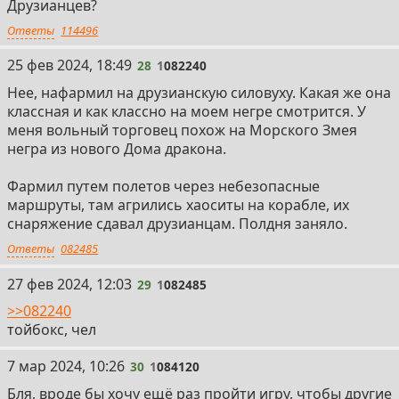
Друзианцев?
Ответы
114496
28
25 фев 2024, 18:49
28
1
082240
Нее, нафармил на друзианскую силовуху. Какая же она
классная и как классно на моем негре смотрится. У
меня вольный торговец похож на Морского Змея
негра из нового Дома дракона.
Фармил путем полетов через небезопасные
маршруты, там агрились хаоситы на корабле, их
снаряжение сдавал друзианцам. Полдня заняло.
Ответы
082485
29
27 фев 2024, 12:03
29
1
082485
>>082240
тойбокс, чел
30
7 мар 2024, 10:26
30
1
084120
Бля, вроде бы хочу ещё раз пройти игру, чтобы другие