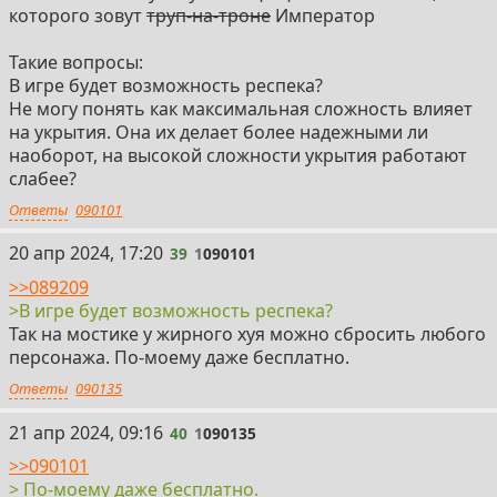
которого зовут
труп-на-троне
Император
Такие вопросы:
В игре будет возможность респека?
Не могу понять как максимальная сложность влияет
на укрытия. Она их делает более надежными ли
наоборот, на высокой сложности укрытия работают
слабее?
Ответы
090101
39
20 апр 2024, 17:20
39
1
090101
>>089209
>В игре будет возможность респека?
Так на мостике у жирного хуя можно сбросить любого
персонажа. По-моему даже бесплатно.
Ответы
090135
40
21 апр 2024, 09:16
40
1
090135
>>090101
> По-моему даже бесплатно.