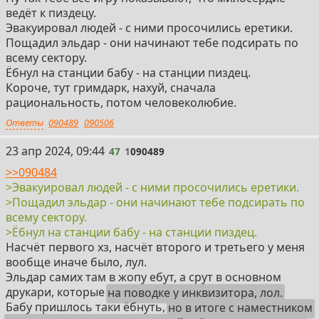
ведёт к пиздецу.
Эвакуировал людей - с ними просочились еретики.
Пощадил эльдар - они начинают тебе подсирать по
всему сектору.
Ёбнул на станции бабу - на станции пиздец.
Короче, тут гримдарк, нахуй, сначала
рациональность, потом человеколюбие.
Ответы
090489
090506
47
23 апр 2024, 09:44
47
1
090489
>>090484
>Эвакуировал людей - с ними просочились еретики.
>Пощадил эльдар - они начинают тебе подсирать по
всему сектору.
>Ёбнул на станции бабу - на станции пиздец.
Насчёт первого хз, насчёт второго и третьего у меня
вообще иначе было, лул.
Эльдар самих там в жопу ебут, а срут в основном
друкари, которые
на поводке у инквизитора, лол.
Бабу пришлось таки ёбнуть,
но в итоге с наместником