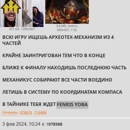
3,8 Мб, webm,
551 Кб, 1280x807
800x451, 1:02
ВСЮ ИГРУ ИЩЕШЬ АРХЕОТЕХ-МЕХАНИЗМ ИЗ 4
ЧАСТЕЙ
КРАЙНЕ ЗАИНТРИГОВАН ТЕМ ЧТО В КОНЦЕ
БЛИЖЕ К ФИНАЛУ НАХОДИШЬ ПОСЛЕДНЮЮ ЧАСТЬ
МЕХАНИКУС СОБИРАЮТ ВСЕ ЧАСТИ ВОЕДИНО
ЛЕТИШЬ В СИСТЕМУ ПО КООРДИНАТАМ КОМПАСА
В ТАЙНИКЕ ТЕБЯ ЖДЕТ
FENRIS YOBA
Ответы
078676
114494
6
3 фев 2024, 10:24
6
1
078588