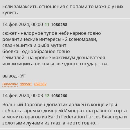
Если замаксить отношения с попами то можно у них
купить
11
14 фев 2024, 00:00
11
1
080258
сюжет - нелорное тупое небинарное говно
романтические интересы - 2 ксеномрази,
слаанешитка и рыба мутант
боевка - однообразное говно
геймплей - на уровне максимум дознавателя
инквизиции а не князя звездного государства
вывод - УГ
Ответы
080581
098582
12
14 фев 2024, 00:03
12
1
080260
Вольный Торговец догматик должен в конце игры
собрать гарем из дочерей Императора разного сорта
и мочить врагов из Earth Federation Forces бластера и
золотыми лучами из глаз, а не это говно...