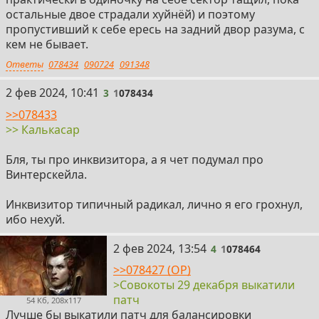
остальные двое страдали хуйнёй) и поэтому
пропустивший к себе ересь на задний двор разума, с
кем не бывает.
Ответы
078434
090724
091348
3
2 фев 2024, 10:41
3
1
078434
>>078433
>> Калькасар
Бля, ты про инквизитора, а я чет подумал про
Винтерскейла.
Инквизитор типичный радикал, лично я его грохнул,
ибо нехуй.
4
2 фев 2024, 13:54
4
1
078464
>>078427 (OP)
>Совокоты 29 декабря выкатили
патч
54 Кб, 208x117
Лучше бы выкатили патч для балансировки