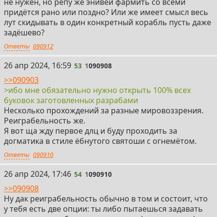
не нужен, но репу же энивей фармить со всеми
придётся рано или поздно? Или же имеет смысл весь
лут скидывать в один конкретный корабль пусть даже
задёшево?
Ответы
090912
53
26 апр 2024, 16:59
53
1
090908
>>090903
>ибо мне обязательно нужно открыть 100% всех
буковок заготовленных разрабами
Несколько прохождений за разные мировоззрения.
Реиграбельность же.
Я вот ща жду первое длц и буду проходить за
догматика в стиле ёбнутого святоши с огнемётом.
Ответы
090910
54
26 апр 2024, 17:46
54
1
090910
>>090908
Ну дак реиграбельность обычно в том и состоит, что
у тебя есть две опции: ты либо пытаешься задавать