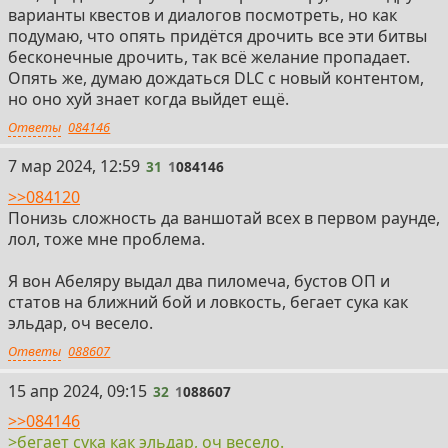
варианты квестов и диалогов посмотреть, но как
подумаю, что опять придётся дрочить все эти битвы
бесконечные дрочить, так всё желание пропадает.
Опять же, думаю дождаться DLC с новый контентом,
но оно хуй знает когда выйдет ещё.
Ответы
084146
31
7 мар 2024, 12:59
31
1
084146
>>084120
Понизь сложность да ваншотай всех в первом раунде,
лол, тоже мне проблема.
Я вон Абеляру выдал два пиломеча, бустов ОП и
статов на ближний бой и ловкость, бегает сука как
эльдар, оч весело.
Ответы
088607
32
15 апр 2024, 09:15
32
1
088607
>>084146
>бегает сука как эльдар, оч весело.