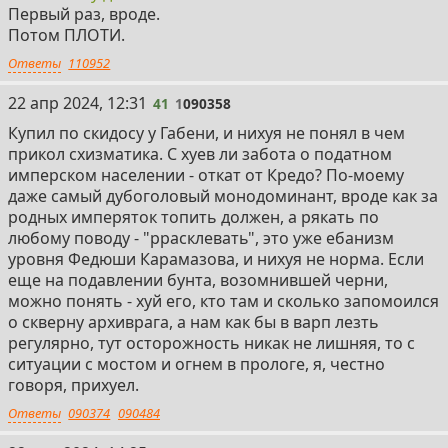
Первый раз, вроде.
Потом ПЛОТИ.
Ответы
110952
41
22 апр 2024, 12:31
41
1
090358
Купил по скидосу у Габени, и нихуя не понял в чем
прикол схизматика. С хуев ли забота о податном
имперском населении - откат от Кредо? По-моему
даже самый дубоголовый монодоминант, вроде как за
родных имперяток топить должен, а рякать по
любому поводу - "ррасклевать", это уже ебанизм
уровня Федюши Карамазова, и нихуя не норма. Если
еще на подавлении бунта, возомнившей черни,
можно понять - хуй его, кто там и сколько запомоился
о скверну архиврага, а нам как бы в варп лезть
регулярно, тут осторожность никак не лишняя, то с
ситуации с мостом и огнем в прологе, я, честно
говоря, прихуел.
Ответы
090374
090484