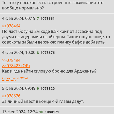
То, что у посохов есть встроенные заклинания это
вообще нормально?
7
4 фев 2024, 00:19
7
1
078661
>>078464
По ласт босу на 2м ходе 8.5к крит от ассасина под
двумя офицерами и псайкером. Такое ощущение, что
совокоты забыли верхнюю планку бафов добавить
8
4 фев 2024, 10:00
8
1
078676
>>078494
>>078427 (OP)
Как и где найти силовую броню для Ардженты?
Ответы
078820
9
5 фев 2024, 09:49
9
1
078820
>>078676
За личный квест в конце 4-й главы дадут.
10
13 фев 2024, 12:34
10
1
080171