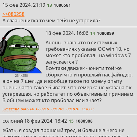
13
15 фев 2024, 21:19
13
1
080581
>>080258
А слаанешитка то чем тебя не устроила?
14
18 фев 2024, 16:06
14
1
080899
Аноны, знаю что в системных
требованиях указана ОС win 10, но
может кто пробовал - на windows 7
запускается ?
Всё-таки движек - юнити той же
сборки что и прошлый пасфайндер,
234x250
а он на 7 шел, да и вообще такое по моему опыту
очень часто такое бывает, что семерка не указана т.к.
устаревшая, но работатет по объективным причинам.
В общем может кто пробовал или знает?
Ответы
080914
080916
081705
081870
118375
15
солоний
18 фев 2024, 18:42
15
1
080908
ебать, я создал прошлый тред, и больше в него не
заходил. оказывается уже вторая часть появилась, я