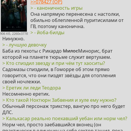
>>078427 (OP)
> - каноничность игры
Она напрямую перенесена с настолки,
обильно облепленной пуритисилами от
ГВ, поэтому канонична.
> - йоба-билды
906 Кб, 2260x3778
Нинужно.
> - лучшую девочку
Баба из пехоты с Рикардо
Милос
Минорис, брат
которой на планете тюрьме служит вертухаем.
> Кто спиздил звезду и при чём тут хаоситы?
Садомазы спиздили, в Гоморре об этом прямо
говорится, что они пиздят звёзды для отопления
своей ночлежки.
> Еретик ли леди Теодора
Несомненно еретик.
> Кто такой Ноктюрн Забвения и хуле ему нужно?
Обычный персонаж трикстер, вангую про него будет
ДЛС.
> Калькасар реально поехавший уебан или норм чел?
Норм чел, просто заебавшийся вконец (он
практически в одиночку на себе сектор тащил, пока