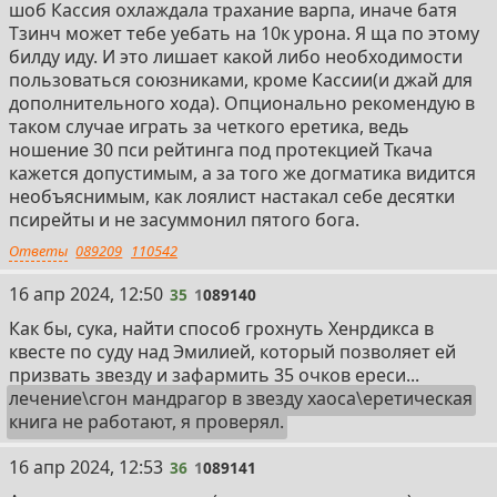
шоб Кассия охлаждала трахание варпа, иначе батя
Тзинч может тебе уебать на 10к урона. Я ща по этому
билду иду. И это лишает какой либо необходимости
пользоваться союзниками, кроме Кассии(и джай для
дополнительного хода). Опционально рекомендую в
таком случае играть за четкого еретика, ведь
ношение 30 пси рейтинга под протекцией Ткача
кажется допустимым, а за того же догматика видится
необъяснимым, как лоялист настакал себе десятки
псирейты и не засуммонил пятого бога.
Ответы
089209
110542
35
16 апр 2024, 12:50
35
1
089140
Как бы, сука, найти способ грохнуть Хенрдикса в
квесте по суду над Эмилией, который позволяет ей
призвать звезду и зафармить 35 очков ереси...
лечение\сгон мандрагор в звезду хаоса\еретическая
книга не работают, я проверял.
36
16 апр 2024, 12:53
36
1
089141