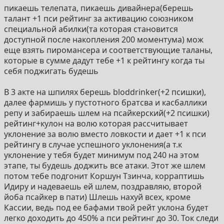
пикаешь телепата, пикаешь дивайнера(берешь
талант +1 пси рейтинг за активацию союзником
специальной абилки(та которая становится
доступной после накопления 200 моментума) мож
еще взять пиромансера и соответствующие таланы,
которые в сумме дадут тебе +1 к рейтингу когда ты
себя поджигать будешь
В 3 акте на шпилях берешь bloddrinker(+2 псишки),
далее фармишь у пустотного братсва и касбаллики
репу и забираешь шлем на псайкерский(+2 псишки)
рейтинг+кулон на волю которая рассчитывает
уклонение за волю вместо ловкости и дает +1 к пси
рейтингу в случае успешного уклонения(а т.к
уклонение у тебя будет минимум под 240 на этом
этапе, ты будешь доджить все атаки. Этот же шлем
потом тебе подгонит Коршун Тзинча, корраптишь
Идиру и надеваешь ей шлем, поздравляю, второй
йоба псайкер в пати) Шлешь нахуй всех, кроме
Кассии, ведь под ее бафами твой рейт уклона будет
легко доходить до 450% а пси рейтинг до 30. Ток следи