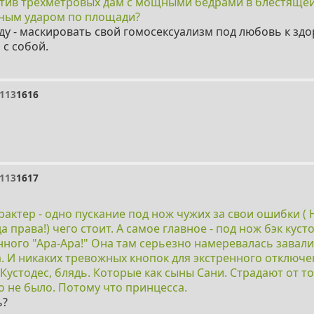
ротив трёхметровых дам с мощными бедрами в блестяще
ным ударом по площади?
ду - маскировать свой гомосексуализм под любовь к зд
с собой.
113
1616
113
1617
актер - одно пускание под нож чужих за свои ошибки ( 
а права!) чего стоит. А самое главное - под нож бэк куст
ного "Ара-Ара!" Она там серьезно намеревалась завал
ла. И никаких тревожных кнопок для экстренного отключ
.Кустодес, блядь. Которые как сыны Сани. Страдают от то
о не было. Потому что принцесса.
ь?