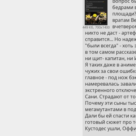
Вопрос бы
бедрами 
площади? 
вратам Ве
вчетвером
449 Кб, 700x1400
никто не даст - арте
справится... Но наде
"были всегда" - хоть
в том самом рассказ
ни щит- капитан, ни
Я таких даже в аниме
чужих за свои ошибки
главное - под нож бэ
намеревалась завали
экстренного отключе
Сани. Страдают от то
Почему эти сыны тыс
мегамутантами в по
Дали бы ей спасти ка
готовый сюжет про то
Кустодес ушли, Оффиц
мочилово с орками.
М