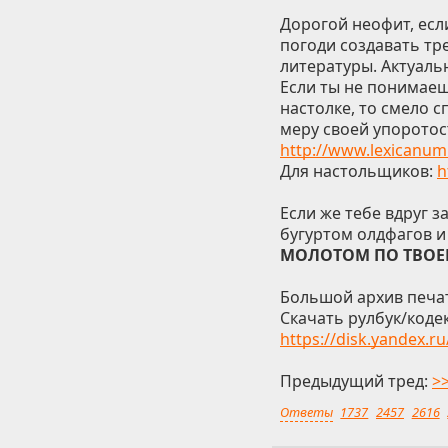
Дорогой неофит, если
погоди создавать тр
литературы. Актуальн
Если ты не понимаеш
настолке, то смело 
меру своей упоротос
http://www.lexicanum
Для настольщиков:
h
Если же тебе вдруг з
бугуртом олдфагов и 
МОЛОТОМ ПО ТВОЕЙ
Большой архив печа
Скачать рулбук/коде
https://disk.yandex
Предыдущий тред:
>
Ответы
1737
2457
2616