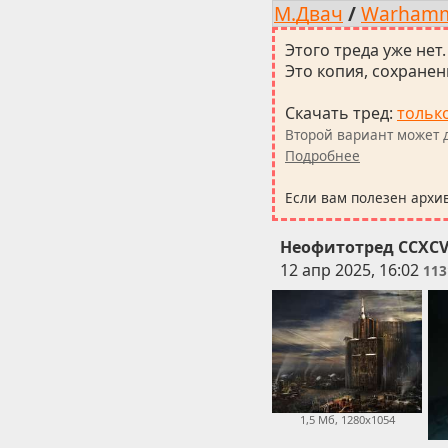
М.Двач
/
Warham
Этого треда уже нет.
Это копия, сохранен
Скачать тред
:
тольк
Второй вариант может д
Подробнее
Если вам полезен архи
Неофитотред CCXCV
12 апр 2025, 16:02
113
1,5 Мб, 1280x1054