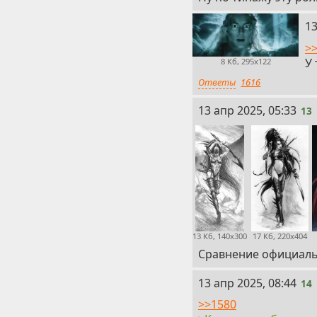
12
13
>
У 
8 Кб, 295x122
Ответы
1616
13
13 апр 2025, 05:33
13
13 Кб, 140x300
17 Кб, 220x404
Сравнение официальн
14
13 апр 2025, 08:44
14
>>1580