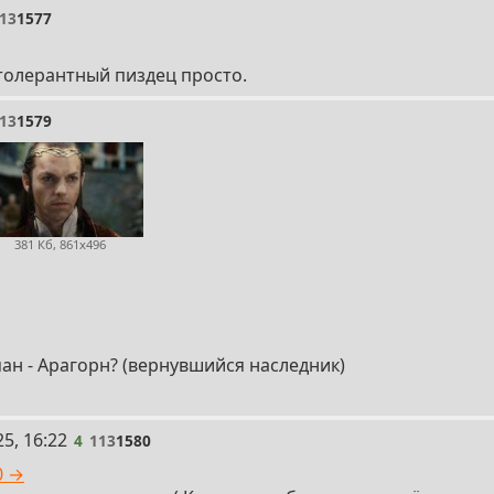
13
1577
толерантный пиздец просто.
13
1579
381 Кб, 861x496
ан - Арагорн? (вернувшийся наследник)
5, 16:22
4
113
1580
0 →