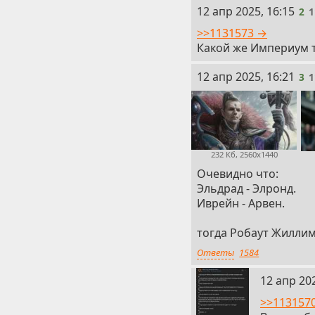
2
12 апр 2025, 16:15
2
1
>>1131573 →
Какой же Империум 
3
12 апр 2025, 16:21
3
1
232 Кб, 2560x1440
Очевидно что:
Эльдрад - Элронд.
Иврейн - Арвен.
тогда Робаут Жиллим
Ответы
1584
4
12 апр 202
>>113157