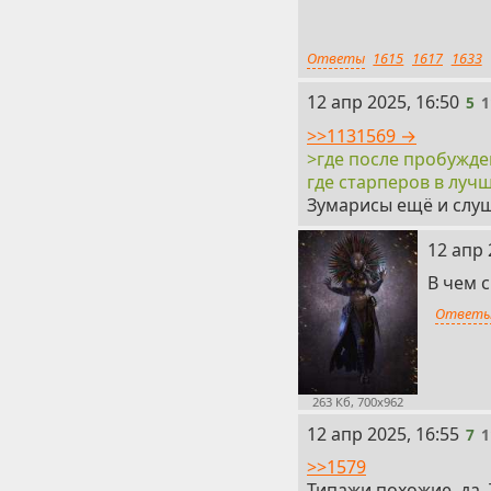
смертный человечек,
видела ещё Вандира
Ответы
1615
1617
1633
волосами. Ну и жалк
за подбородок поднял
5
12 апр 2025, 16:50
5
1
именно поэтому она 
оставили в охране э
>>1131569 →
исполнение. Всё реа
>где после пробужде
кустодианки, в котор
где старперов в лу
только удвоил стара
Зумарисы ещё и слуш
и сокрушил орков быс
награды, он все смот
6
12 апр 
грязи, исполнивший 
В чем 
порноболтер - и там 
Ответ
263 Кб, 700x962
7
12 апр 2025, 16:55
7
1
>>1579
Типажи похожие, да.