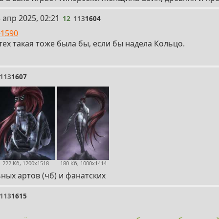
 апр 2025, 02:21
12
113
1604
>1590
тех такая тоже была бы, если бы надела Кольцо.
113
1607
222 Кб, 1200x1518
180 Кб, 1000x1414
ых артов (чб) и фанатских
113
1615