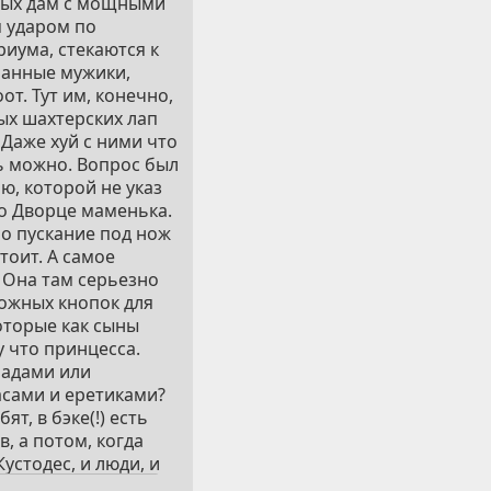
овых дам с мощными
 ударом по
риума, стекаются к
ачанные мужики,
т. Тут им, конечно,
ных шахтерских лап
 Даже хуй с ними что
ть можно. Вопрос был
ю, которой не указ
во Дворце маменька.
но пускание под нож
тоит. А самое
" Она там серьезно
вожных кнопок для
Которые как сыны
у что принцесса.
радами или
сами и еретиками?
т, в бэке(!) есть
, а потом, когда
Кустодес, и люди, и
так, чтобы жалкий