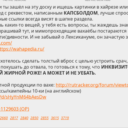
 ты зашёл на эту доску и ищешь картинки в хайрезе или
ед с реквестом, написанным
КАПСБОЛДОМ
, лучше спро
ые ссылки всегда висят в шапке раздела.
ь каких-то вещей, у тебя есть вопросы, ты жаждешь зна
спрашивай тут, и мимопроходящие вахаёбы постараются 
ти/дивности. И не забывай о Лексикануме, он зачастую 
.com/
ttps://wahapedia.ru/
ахотелось сделать толстый вброс с целью устроить срач
покушать до отвала, то готовься к тому, что
ИНКВИЗИТ
 ЖИРНОЙ РОЖЕ! А МОЖЕТ И НЕ УЕБАТЬ.
тной продукции по вахе:
http://rutracker.org/forum/view
ксы/кампейны 10-ки (на английском)
.ru/d/sHyYnM64bAesDw
>1129603 (OP)
2660
2817
2840
2850
2855
3615
3719