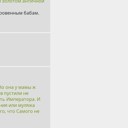
й золотом античной
оровенным бабам.
Но она у мамы ж
ов пустили не
ить Императора. И
ения или муляжа
го, что Самого не