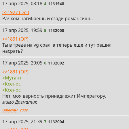
4
17 апр 2025, 08:18
4
113
1948
>>1927 (Del)
Рачком нагибаешь и сзади романсишь.
5
17 апр 2025, 19:59
5
113
2000
>>1891 (OP)
Ты в треде на vg срал, а теперь еще и тут решил
насрать?
6
17 апр 2025, 20:05
6
113
2002
>>1891 (OP)
>Мутант
>Ксенос
>Ксенос
Нет, моя верность принадлежит Императору.
мимо Догматик
Ответы
2009
7
17 апр 2025, 21:39
7
113
2004