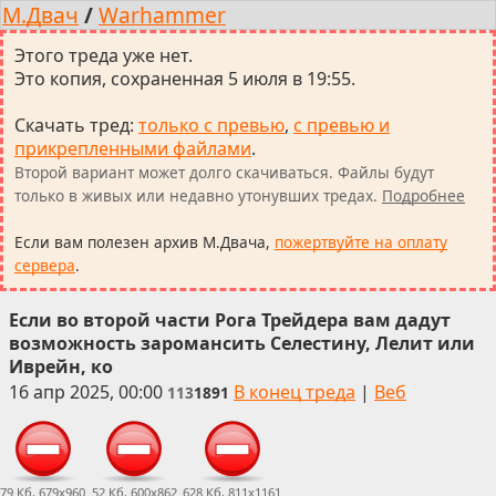
М.Двач
/
Warhammer
Этого треда уже нет.
Это копия, сохраненная 5 июля в 19:55.
Скачать тред
:
только с превью
,
с превью и
прикрепленными файлами
.
Второй вариант может долго скачиваться. Файлы будут
только в живых или недавно утонувших тредах.
Подробнее
Если вам полезен архив М.Двача,
пожертвуйте на оплату
сервера
.
Если во второй части Рога Трейдера вам дадут
возможность заромансить Селестину, Лелит или
Иврейн, ко
16 апр 2025, 00:00
В конец треда
|
Веб
113
1891
79 Кб, 679x960
52 Кб, 600x862
628 Кб, 811x1161