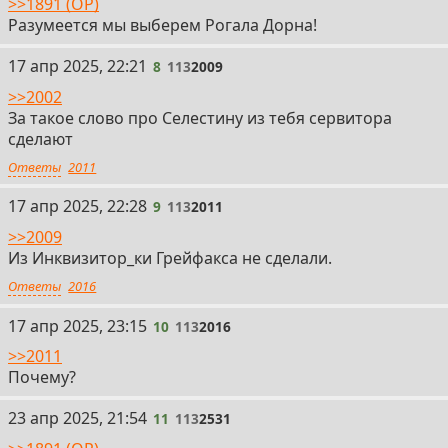
>>1891 (OP)
Разумеется мы выберем Рогала Дорна!
8
17 апр 2025, 22:21
8
113
2009
>>2002
За такое слово про Селестину из тебя сервитора
сделают
Ответы
2011
9
17 апр 2025, 22:28
9
113
2011
>>2009
Из Инквизитор_ки Грейфакса не сделали.
Ответы
2016
10
17 апр 2025, 23:15
10
113
2016
>>2011
Почему?
11
23 апр 2025, 21:54
11
113
2531