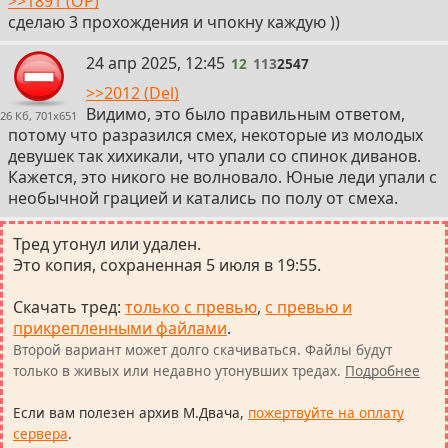
>>1891 (OP)
сделаю 3 прохождения и чпокну каждую ))
12
24 апр 2025, 12:45
12
113
2547
>>2012 (Del)
Видимо, это было правильным ответом,
26 Кб, 701x651
потому что разразился смех, некоторые из молодых
девушек так хихикали, что упали со спинок диванов.
Кажется, это никого не волновало. Юные леди упали с
необычной грацией и катались по полу от смеха.
Тред утонул или удален.
Это копия, сохраненная 5 июля в 19:55.
Скачать тред
:
только с превью
,
с превью и
прикрепленными файлами
.
Второй вариант может долго скачиваться. Файлы будут
только в живых или недавно утонувших тредах.
Подробнее
Если вам полезен архив М.Двача,
пожертвуйте на оплату
сервера
.