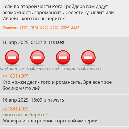
Если во второй части Рога Трейдера вам дадут
возможность заромансить Селестину, Лелит или
Иврейн, кого вы выберите?
Ответы
1892
1915
2000
2002
2004
2531
2
16 апр 2025, 01:37
2
113
1892
57 Кб, 828x1242
39 Кб, 1095x730
74 Кб, 1095x730
89 Кб, 1095x730
>>1891 (OP)
Кто ножки даст - того и романсить. Зря все трое
босиком что ли?
3
16 апр 2025, 16:09
3
113
1915
>>1891 (OP)
>кого вы выберите?
Абеляра и построение торговой империи