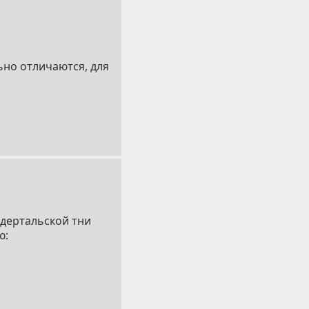
ьно отличаются, для
ндертальской тни
ю: