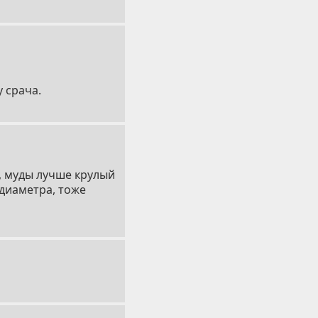
 срача.
ы, муды лучше крулый
 диаметра, тоже