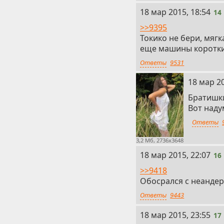
14
18 мар 2015, 18:54
14
>>9395
Токико не бери, мягк
еще машины короткие
Ответы
9531
15
18 мар 20
Братишки
Вот наду
Ответы
3,2 Мб, 2736x3648
16
18 мар 2015, 22:07
16
>>9418
Обосрался с неандер
Ответы
9443
17
18 мар 2015, 23:55
17