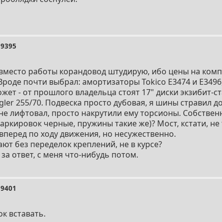
9395
ь вместо работы корандовод штудирую, ибо цены на ком
Вроде почти выбрал: амортизаторы Tokico E3474 и E3496
жет - от прошлого владельца стоят 17" диски экзибит-ст
ler 255/70. Подвеска просто дубовая, я шины стравил до 
 не лифтовал, просто накрутили ему торсионы. Собственн
аркировок черные, пружины такие же)? Мост, кстати, не 
 вперед по ходу движения, но несужественно.
ают без переделок креплений, не в курсе?
за ответ, с меня что-нибудь потом.
9401
к вставать.