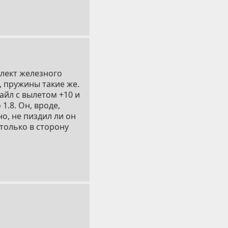
плект железного
, пружины такие же.
айл c вылетом +10 и
1.8. Он, вроде,
о, не пиздил ли он
только в сторону