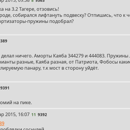
ар 2015, 09:38
8
9363
а на 3.2 Тагере, отзовись!
вроде, собирался лифтануть подвеску? Отпишись, что к ч
ртизаторы-пружины подобрал?
9389
не делал ничего. Аморты Каяба 344279 и 444083. Пружины
ианты разные, Каяба разная, от Патриота, Фобосы каки
лируемую панару, т.к мост в сторону уйдёт.
9391
омий на пике.
ар 2015, 16:07
11
9392
89
роблядки соснулей.