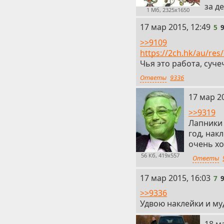
за д
1 Мб, 2325x1650
5
17 мар 2015, 12:49
5
>>9109
https://2ch.hk/au/res
Чья это работа, суч
Ответы
9336
6
17 мар 20
>>9319
Лапники 
год, нак
очень х
56 Кб, 419x557
Ответы
7
17 мар 2015, 16:03
7
>>9336
Удвою наклейки и му
8