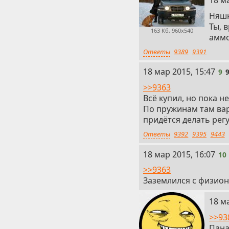
18 м
Няшк
Ты, 
163 Кб, 960x540
аммо
Ответы
9389
9391
9
18 мар 2015, 15:47
9
>>9363
Всё купил, но пока 
По пружинам там вар
придётся делать регу
Ответы
9392
9395
9443
10
18 мар 2015, 16:07
10
>>9363
Заземлился с физион
11
18 м
>>93
Пана