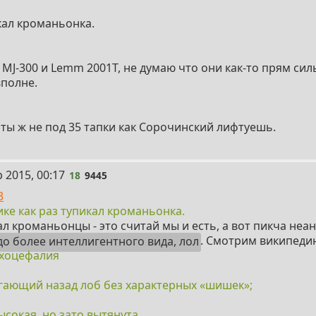
кал кроманьонка.
 MJ-300 и Lemm 2001T, не думаю что они как-то прям сил
вполне.
 ты ж не под 35 тапки как Сорочинский лифтуешь.
 2015, 00:17
18
9445
3
ике как раз тупикал кроманьонка.
ал кроманьонцы - это считай мы и есть, а вот пикча неа
до более интеллигентного вида, лол
. Смотрим википеди
хоцефалия
егающий назад лоб без характерных «шишек»;
ысокая, но зато вытянута