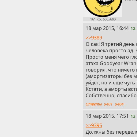
161 Кб, 600x600
12
18 мар 2015, 16:44
12
>>9389
О как! Я третий ден
человека просто ад. 
Просто меня чего гло
атэха Goodyear Wrang
говорил, что ничего
(амортизаторы без м
уйдет, но и еще чуть
Кстати, а аморты вст
Собственно, спасибо 
Ответы
9401
9404
13
18 мар 2015, 17:51
13
>>9395
Должны без передело