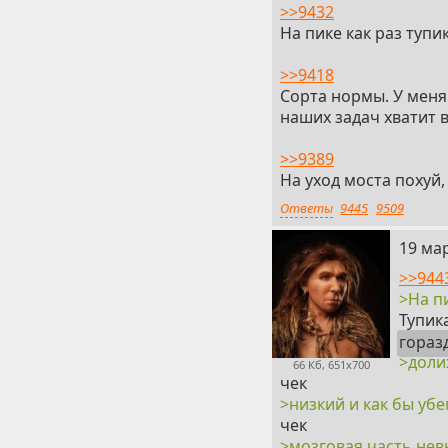
>>9432
На пике как раз тупи
>>9418
Сорта нормы. У меня
наших задач хватит 
>>9389
На уход моста похуй,
Ответы
9445
9509
18
19 мар
>>944
>На п
Тупик
гораз
>доли
66 Кб, 651x700
чек
>низкий и как бы уб
чек
>мозговая часть нев