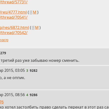
g/thread/57731/
p/res/4777.html
(
М
)
g/thread/70541/
ap/res/6872.html
(
М
)
g/thread/70542/
10070
9279
, третий раз уже забываю номер сменить.
ар 2015, 03:05
3
9282
о, а не оппик.
ар 2015, 08:56
4
9286
76
ко хотел застолбить право сделать перекат в этот раз са