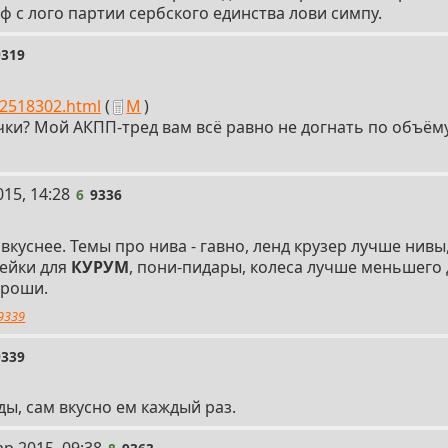
еф с лого партии сербского единства лови симпу.
9319
/2518302.html
(
М
)
ечки? Мой АКПП-тред вам всё равно не догнать по объёму
15, 14:28
6
9336
вкуснее. Темы про нива - гавно, ленд крузер лучше нив
лейки для
КУРУМ
, пони-пидары, колеса лучше меньшего
ороши.
9339
9339
ды, сам вкусно ем каждый раз.