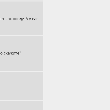
т как пизду. А у вас
то скажите?