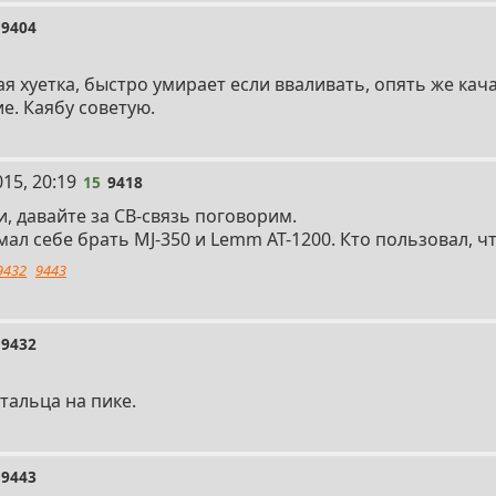
9404
ая хуетка, быстро умирает если вваливать, опять же качае
. Каябу советую.
15, 20:19
15
9418
, давайте за СВ-связь поговорим.
мал себе брать MJ-350 и Lemm AT-1200. Кто пользовал, ч
9432
9443
9432
тальца на пике.
9443