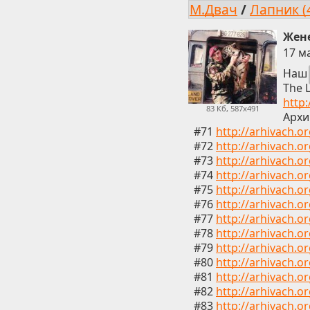
М.Двач
/
Лапник (
Жене
17 м
Наш
The 
http:
83 Кб, 587x491
Архи
#71
http://arhivach.o
#72
http://arhivach.o
#73
http://arhivach.o
#74
http://arhivach.o
#75
http://arhivach.o
#76
http://arhivach.o
#77
http://arhivach.o
#78
http://arhivach.o
#79
http://arhivach.o
#80
http://arhivach.o
#81
http://arhivach.o
#82
http://arhivach.o
#83
http://arhivach.o