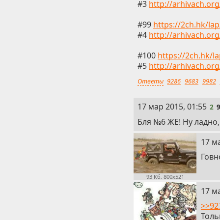
#3
http://arhivach.or
#99
https://2ch.hk/la
#4
http://arhivach.or
#100
https://2ch.hk/l
#5
http://arhivach.or
Ответы
9286
9683
9982
2
17 мар 2015, 01:55
2
Бля №6 ЖЕ! Ну ладно
3
17 м
Говн
93 Кб, 800x521
4
17 м
>>92
Толь