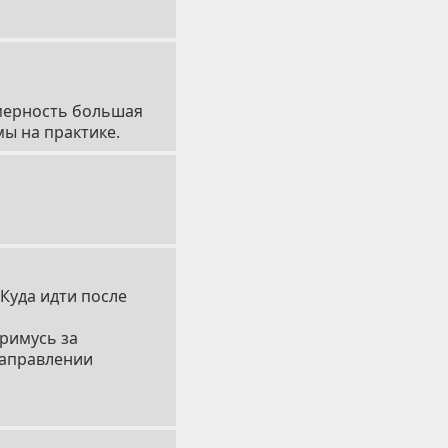
змерность большая
мы на практике.
Куда идти после
примусь за
направлении