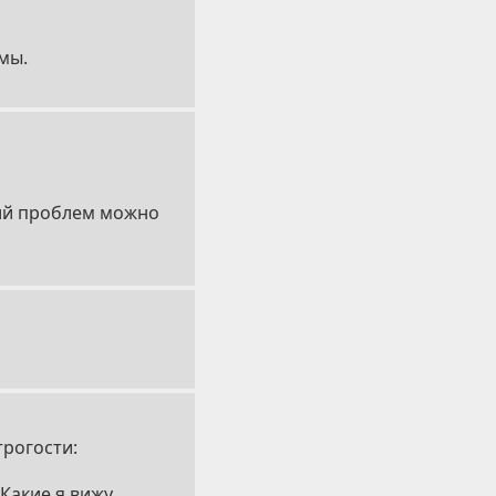
тмы.
ний проблем можно
трогости:
Какие я вижу