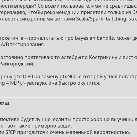
ности впереди? Со всеми пользователями не сравнишься
теризацию, чтобы рекомендации прилетали только из 
т веет асинхронными ветрами Scala/Spark: batching, stre
ркетинга - прочел статью про bayesian bandits, может д
A/B тестирования.
постоянно подтягиваю то алгебру(по Кострикину и листка
Райгородский).
рону gtx 1080 на замену gtx 960, с которой успел погаст
ng 4 NLP). Чувствую, она быстро окупится.
3244
пективе будет лучше, если ты просто хорошо выучишь ли
ю - вот такие примерно вещи.
и SICP пригодится с очень маленькой вероятностью.