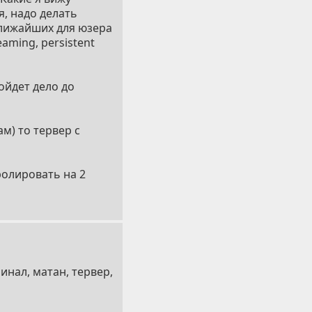
, надо делать
ближайших для юзера
aming, persistent
ойдет дело до
м) то тервер с
ролировать на 2
нал, матан, тервер,