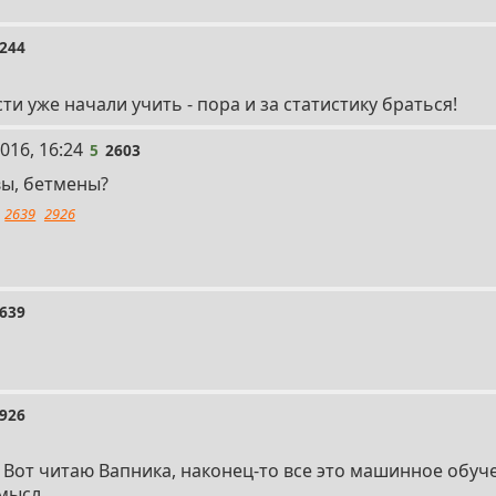
244
и уже начали учить - пора и за статистику браться!
016, 16:24
5
2603
вы, бетмены?
2639
2926
639
926
? Вот читаю Вапника, наконец-то все это машинное обу
мысл.