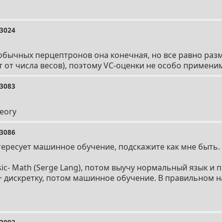
3024
я обычных перцептронов она конечная, но все равно ра
т от числа весов), поэтому VC-оценки не особо примени
3083
heory
3086
тересует машинное обучение, подскажите как мне быть. 
ic- Math (Serge Lang), потом выучу нормальный язык и 
+ дискретку, потом машинное обучение. В правильном 