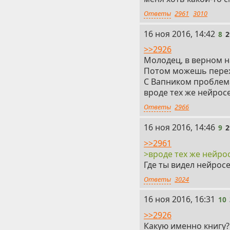
Ответы
2961
3010
8
16 ноя 2016, 14:42
8
2
>>2926
Молодец, в верном 
Потом можешь перех
С Вапником проблема
вроде тех же нейрос
Ответы
2966
9
16 ноя 2016, 14:46
9
2
>>2961
>вроде тех же нейро
Где ты видел нейрос
Ответы
3024
10
16 ноя 2016, 16:31
10
>>2926
Какую именно книгу?