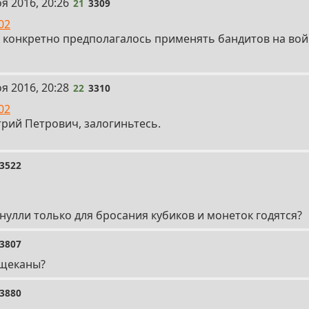
я 2016, 20:26
21
3309
02
к конкретно предполагалось применять бандитов на вой
я 2016, 20:28
22
3310
02
рий Петрович, залогиньтесь.
3522
рнулли только для бросания кубиков и монеток годятся?
3807
ащеканы?
3880