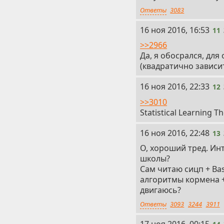
Ответы
3083
11
16 ноя 2016, 16:53
11
>>2966
Да, я обосрался, дл
(квадратично зависи
12
16 ноя 2016, 22:33
12
>>3010
Statistical Learning T
13
16 ноя 2016, 22:48
13
О, хороший тред. Ин
школы?
Сам читаю сицп + Bas
алгоритмы кормена 
двигаюсь?
Ответы
3093
3244
3911
14
17 ноя 2016, 00:15