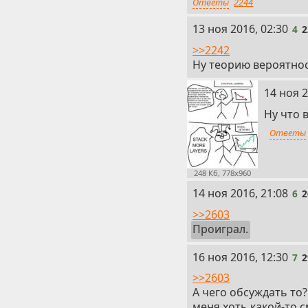
Ответы
2244
4
13 ноя 2016, 02:30
4
2
>>2242
Ну теорию вероятност
5
14 ноя 2
Ну что 
Ответы
248 Кб, 778x960
6
14 ноя 2016, 21:08
6
2
>>2603
Проиграл.
7
16 ноя 2016, 12:30
7
2
>>2603
А чего обсуждать то
меня хоть какой-то с