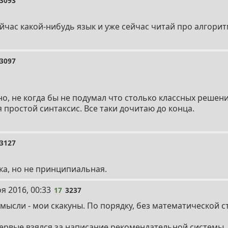
3093
ейчас какой-нибудь язык и уже сейчас читай про алгори
3097
но, не когда бы не подумал что столько классных реше
 простой синтаксис. Все таки дочитаю до конца.
3127
ка, но не принципиальная.
я 2016, 00:33
17
3237
мысли - мои скакуны. По порядку, без математической с
первые взялся за написание рекомендательной системы. 