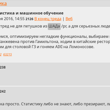
ика
тистика и машинное обучение
я 2016, 14:55
В конец треда
|
Веб
2126
 тред не для петушков из
ШАДа
/pr, а для серьезных люд
мся, оптимизируем негладкие функционалы, выбираем и
 Ланжевена против Гамильтона, ходим в китайские ресто
 для столовой ГЗ и гоняем AIXI на Ломоносове.
2
63215
238
242
а просто. Статистику либо не знают, либо презирают, л