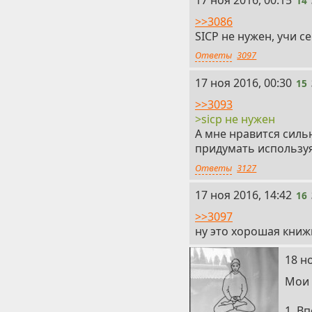
14
>>3086
SICP не нужен, учи с
Ответы
3097
15
17 ноя 2016, 00:30
15
>>3093
>sicp не нужен
А мне нравится силь
придумать используя
Ответы
3127
16
17 ноя 2016, 14:42
16
>>3097
ну это хорошая книж
17
18 но
Мои 
1. В