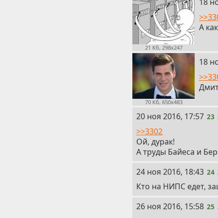
21
18 но
>>33
А ка
21 Кб, 298x247
22
18 но
>>33
Дмит
70 Кб, 650x483
23
20 ноя 2016, 17:57
23
>>3302
Ой, дурак!
А труды Байеса и Бе
24
24 ноя 2016, 18:43
24
Кто на НИПС едет, з
25
26 ноя 2016, 15:58
25