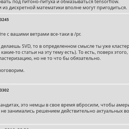
ать под питоно-питуха и обмазываться tensorflow.
 из дискретной математики вполне могут пригодиться.
3245
те с вашими ветрами все-таки в /pr.
ы делаешь SVD, то в определенном смысле ты уже класт
какие-то статьи на эту тему есть). То есть, поверх этог
ластеризацию, но не то что бы обязательно.
поговорим.
3302
бандитах, это немцы в свое время вбросили, чтобы аме
а не занимались решением действительно актуальных в