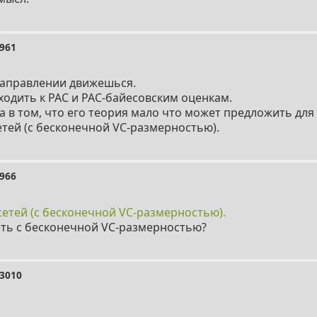
961
направлении движешься.
одить к PAC и PAC-байесовским оценкам.
 в том, что его теория мало что может предложить дл
етей (с бесконечной VC-размерностью).
966
сетей (с бесконечной VC-размерностью).
еть с бесконечной VC-размерностью?
3010