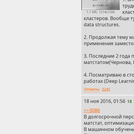
труд
клас
1,1 Мб, 1214x1206
кластеров. Вообще ту
data structures.
2. Продолжая тему ма
применения заместо 
3. Последние 2 года 
матстатом(Чернова, 
4. Посматриваю в сто
работах (Deep Learni
Ответы
3245
18
18 ноя 2016, 01:56
18
>>3086
В долгосрочной перс
матстат, оптимизаци
В машинном обучени