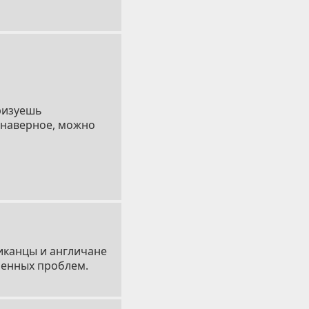
еризуешь
о, наверное, можно
риканцы и англичане
оенных проблем.