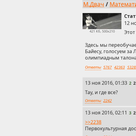
М.Двач
/
Математ
Ста
12 но
421 Кб, 500x210
Этот
Здесь мы переобучае
Байесу, голосуем за
олимпиадным талонам
Ответы
5767
42363
5328
2
13 ноя 2016, 01:33
2
2
Тау, и где все?
Ответы
2242
3
13 ноя 2016, 02:11
3
2
>>2238
Первокультурная доск