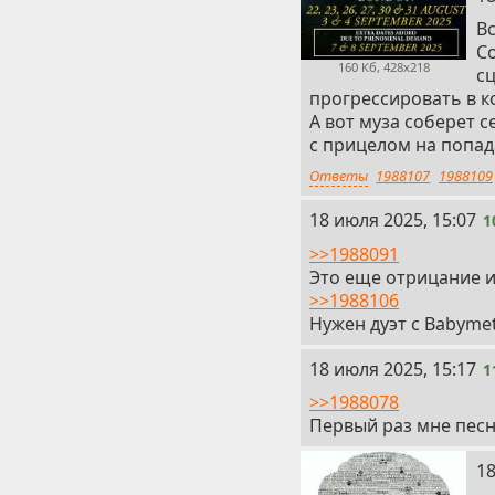
В
Co
160 Кб, 428x218
с
прогрессировать в 
А вот муза соберет 
с прицелом на попад
Ответы
1988107
1988109
10
18 июля 2025, 15:07
1
>>1988091
Это еще отрицание и
>>1988106
Нужен дуэт с Babymet
11
18 июля 2025, 15:17
1
>>1988078
Первый раз мне песн
12
18