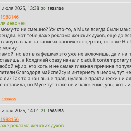
 июля 2025, 13:38
20
1988156
>1988146
для девочек
амому-то не смешно? Уж кто-то, а Muse всегда были мак
ендли. Вот тебе даже реклама женских духов, еще до в
 глянуть в зал на записях ранних концертов, того же Hull
 молчу.
ламой, но вот в кафешках это уже не включишь, да и на
ставишь, а Колдплей сразу начали с adult contemporary
юбой эфир, это хоть и не самая главная причина попул
летели благодоря майспейсу и интернету в целом, тут н
то ли? Так-то анон выше прав, нулевые практически ни о
е оставила, но Мусе тут тоже не исключение, увы, хоть и
1998659
 июля 2025, 14:01
21
1988158
>1988156
даже реклама женских духов