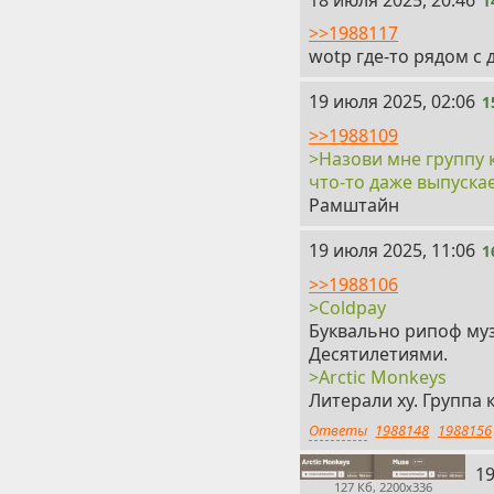
1
>>1988117
wotp где-то рядом с 
15
19 июля 2025, 02:06
1
>>1988109
>Назови мне группу к
что-то даже выпускае
Рамштайн
16
19 июля 2025, 11:06
1
>>1988106
>Coldpay
Буквально рипоф муз
Десятилетиями.
>Arctic Monkeys
Литерали ху. Группа 
Ответы
1988148
1988156
17
19
127 Кб, 2200x336