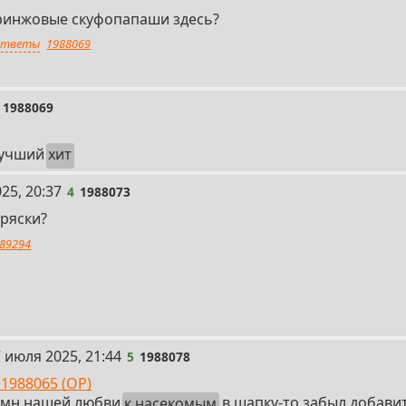
ринжовые скуфопапаши здесь?
тветы
1988069
1988069
лучший
хит
25, 20:37
4
1988073
ряски?
89294
 июля 2025, 21:44
5
1988078
1988065 (OP)
имн нашей любви
к насекомым
в шапку-то забыл добави