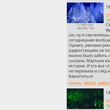
20
19
>
>
С
7,7 Мб, mp4,
640x360, 1:40
фр
саг, ну и сам можешь
сегодняшние вообще
Однако, реклама рек
радиостанциях не по
можно было забить л
сыграла. Мартыхи вз
история. И это все ч
не пережила и след н
барахтаться
Ответы
1988158
1998427
21
19
>
>