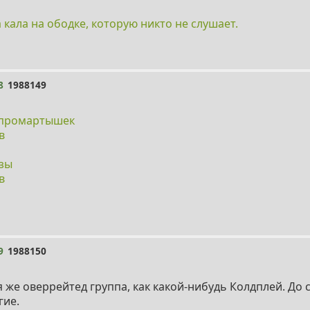
а кала на ободке, которую никто не слушает.
8
1988149
опромартышек
в
узы
в
9
1988150
я же оверрейтед группа, как какой-нибудь Колдплей. До 
гие.