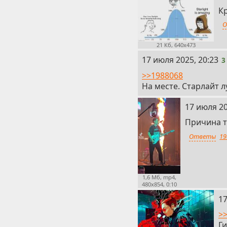
К
О
21 Кб, 640x473
3
17 июля 2025, 20:23
3
>>1988068
На месте. Старлайт 
4
17 июля 20
Причина т
Ответы
19
1,6 Мб, mp4,
480x854, 0:10
5
17
>>
Г