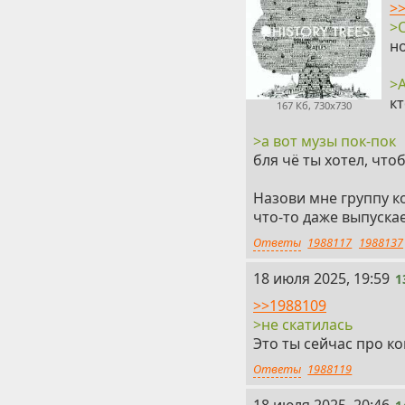
>
>
н
>A
кт
167 Кб, 730x730
>а вот музы пок-пок
бля чё ты хотел, что
Назови мне группу ко
что-то даже выпускае
Ответы
1988117
1988137
13
18 июля 2025, 19:59
1
>>1988109
>не скатилась
Это ты сейчас про ко
Ответы
1988119
14
18 июля 2025, 20:46