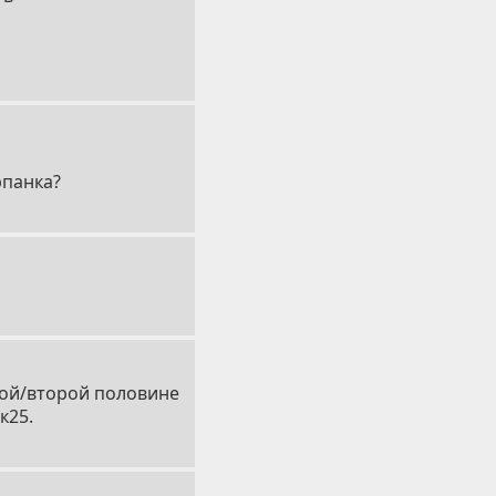
рпанка?
рвой/второй половине
к25.