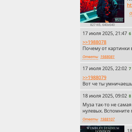
h
О
827 Кб, 640x640
6
17 июля 2025, 21:47
6
>>1988078
Почему от картинки 
Ответы
1988081
7
17 июля 2025, 22:02
7
>>1988079
Вот че ты умничаешь
8
18 июля 2025, 09:02
8
Муза так-то не самая
нулевых. Вспомните г
Ответы
1988107
9
18