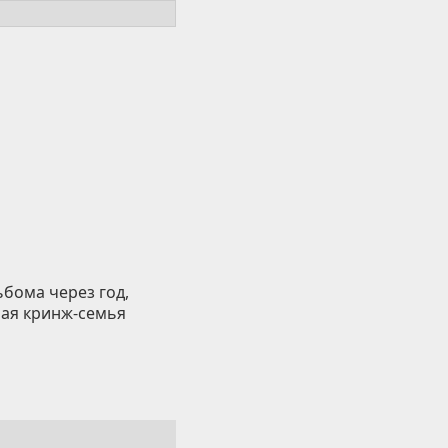
ьбома через год,
ная кринж-семья