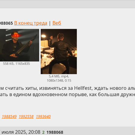
В конец треда
|
Веб
988065
558 Кб, 1165x835
5,4 Мб, mp4,
1080x1348, 0:15
м считать хиты, извиняться за Hellfest, ждать нового ал
ать в едином вдохновенном порыве, как большая друж
1988549
1992558
1993640
 июля 2025, 20:08
2
1988068