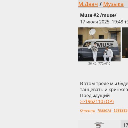
М.Двач
/
Музыка
Muse #2 /muse/
17 июля 2025, 19:48
1
56 Кб, 770x610
В этом треде мы буде
танцевать и кринжев
Предыдущий
>>1962110 (OP)
Ответы
1988078
1988389
2
17