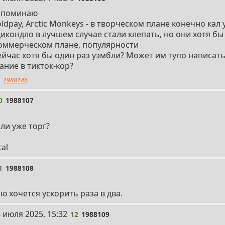
споминаю
ldpay, Arctic Monkeys - в творческом плане конечно кал
цикондло в лучшем случае стали клепать, но они хотя б
коммерческом плане, популярности
сейчас хотя бы один раз уэмбли? Может им тупо написа
ание в тикток-кор?
1988146
0
1988107
ли уже торг?
al
1
1988108
ю хочется ускорить раза в два.
 июля 2025, 15:32
12
1988109