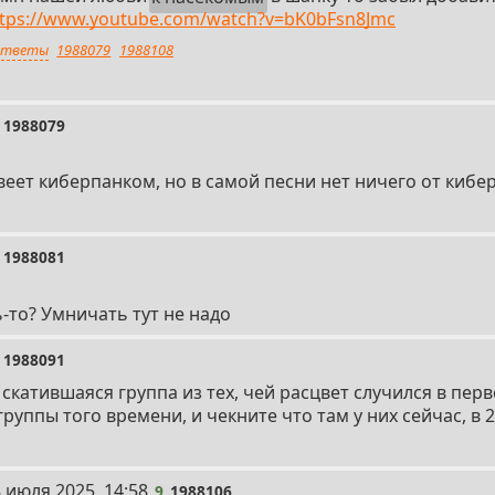
ttps://www.youtube.com/watch?v=bK0bFsn8Jmc
тветы
1988079
1988108
1988079
веет киберпанком, но в самой песни нет ничего от кибе
1988081
-то? Умничать тут не надо
1988091
 скатившаяся группа из тех, чей расцвет случился в пе
руппы того времени, и чекните что там у них сейчас, в 2
 июля 2025, 14:58
9
1988106