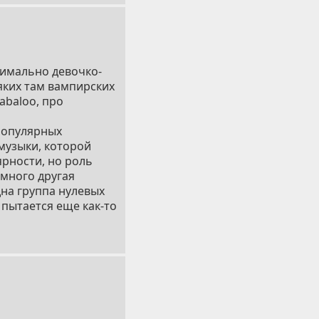
симально девочко-
сяких там вампирских
abaloo, про
 популярных
 музыки, которой
ярности, но роль
емного другая
дна группа нулевых
 пытается еще как-то