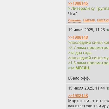
>>1988146
> Литерали ху. Групп
Что?
Ответы
1988149
1988150
18
19 июля 2025, 11:23
1
>>1988148
>последний сингл к
>2.7 ляма просмотро
>за два года
>последний сингл м
>1.5 ляма просмотро
>за
МЕСЯЦ
Ебало офф.
19
19 июля 2025, 11:44
1
>>1988148
Мартышки - это така
как взлетели те и дру