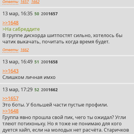
Ответы
1657
1662
50
13 мар, 16:35
50
200
1657
>>1648
>На сабреддите
В группе дискорда шитпостят сильно, хотелось бы
чатик выкачать, почитать когда время будет.
Ответы
1662
51
13 мар, 16:49
51
200
1658
>>1643
Слишком личная имхо
52
13 мар, 17:29
52
200
1662
>>1657
Это боты. У большей части пустые профили.
>>1648
Группа явно прошла свой пик, чего ты ожидал? Угли
тлеют потихоньку. Но я тоже не понимаю для кого
дуется хайп, если на молодых нет расчёта. Старичков