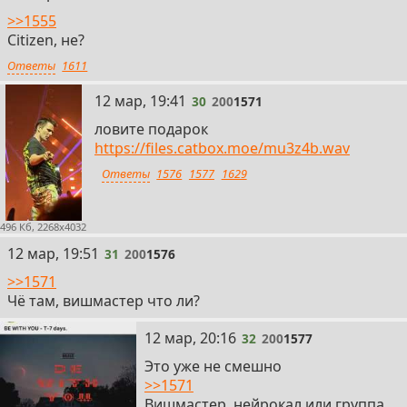
>>1555
Citizen, не?
Ответы
1611
30
12 мар, 19:41
30
200
1571
ловите подарок
https://files.catbox.moe/mu3z4b.wav
Ответы
1576
1577
1629
496 Кб, 2268x4032
31
12 мар, 19:51
31
200
1576
>>1571
Чё там, вишмастер что ли?
32
12 мар, 20:16
32
200
1577
Это уже не смешно
>>1571
Вишмастер, нейрокал или группа