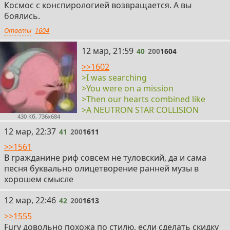
Космос с конспирологией возвращается. А вы
боялись.
Ответы
1604
40
12 мар, 21:59
40
200
1604
>>1602
>I was searching
>You were on a mission
>Then our hearts combined like
>A NEUTRON STAR COLLISION
430 Кб, 736x684
41
12 мар, 22:37
41
200
1611
>>1561
В гражданине риф совсем не туловский, да и сама
песня буквально олицетворение ранней музы в
хорошем смысле
42
12 мар, 22:46
42
200
1613
>>1555
Fury довольно похожа по стилю, если сделать скидку