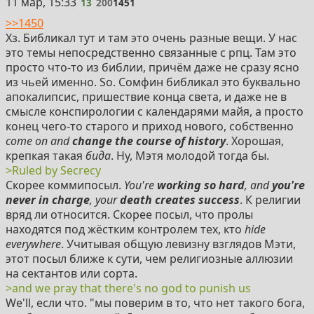
13
11 мар, 15:33
13
200
1451
>>1450
Хз. Библикал тут и там это очень разные вещи. У нас
это темы непосредственно связанные с рпц. Там это
просто что-то из библии, причём даже не сразу ясно
из чьей именно. So. Сомфин библикал это буквально
апокалипсис, пришествие конца света, и даже не в
смысле конспирологии с календарями майя, а просто
конец чего-то старого и приход нового, собственно
come on and
change the course of history
. Хорошая,
крепкая такая
бида
. Ну, Мэтя молодой тогда бы.
>Ruled by Secrecy
Скорее коммипосыл.
You're
working so hard
, and
you're
never in charge
, your
death creates success
. К религии
вряд ли относится. Скорее посыл, что пролы
находятся под жёстким контролем тех, кто
hide
everywhere
. Учитывая общую левизну взглядов Мэти,
этот посыл ближе к сути, чем религиозные аллюзии
на сектантов или сорта.
>and we pray that there's no god to punish us
We'll, если что. "мы поверим в то, что нет такого бога,