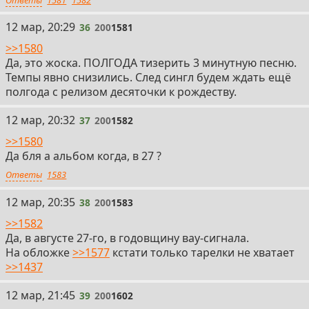
36
12 мар, 20:29
36
200
1581
>>1580
Да, это жоска. ПОЛГОДА тизерить 3 минутную песню.
Темпы явно снизились. След сингл будем ждать ещё
полгода с релизом десяточки к рождеству.
37
12 мар, 20:32
37
200
1582
>>1580
Да бля а альбом когда, в 27 ?
Ответы
1583
38
12 мар, 20:35
38
200
1583
>>1582
Да, в августе 27-го, в годовщину вау-сигнала.
На обложке
>>1577
кстати только тарелки не хватает
>>1437
39
12 мар, 21:45
39
200
1602