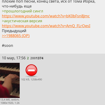
плохие поп песни, конец света, иск от Тома Йорка,
что-нибудь еще
>прошлогодний сингл
https://www.youtube.com/watch?v=bK0bFsn8Jmc
>акустическая версия
https://www.youtube.com/watch?v=AmQ_FLrOesI
Предыдущий
>>1988065 (OP)
#soon
2
10 мар, 17:56
2
200
1374
102 Кб, 1258x490
13,4 Мб, webm,
1080x1920, 1:26