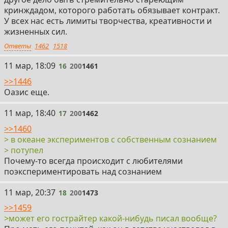
кринждадом, которого работать обязывает контракт.
У всех нас есть лимиты творчества, креативности и
жизненных сил.
Ответы
1462
1518
16
11 мар, 18:09
16
200
1461
>>1446
Оазис еще.
17
11 мар, 18:40
17
200
1462
>>1460
> в океане экспериментов с собственным сознанием
> потупел
Почему-то всегда происходит с любителями
поэкспериментировать над сознанием
18
11 мар, 20:37
18
200
1473
>>1459
>может его гострайтер какой-нибудь писал вообще?