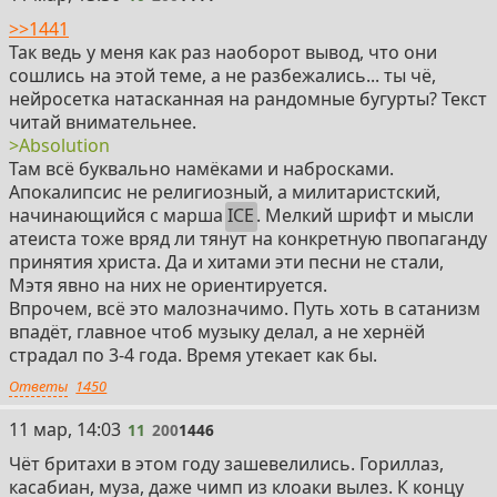
>>1441
Так ведь у меня как раз наоборот вывод, что они
сошлись на этой теме, а не разбежались... ты чё,
нейросетка натасканная на рандомные бугурты? Текст
читай внимательнее.
>Absolution
Там всё буквально намёками и набросками.
Апокалипсис не религиозный, а милитаристский,
начинающийся с марша
ICE
. Мелкий шрифт и мысли
атеиста тоже вряд ли тянут на конкретную пвопаганду
принятия христа. Да и хитами эти песни не стали,
Мэтя явно на них не ориентируется.
Впрочем, всё это малозначимо. Путь хоть в сатанизм
впадёт, главное чтоб музыку делал, а не хернёй
страдал по 3-4 года. Время утекает как бы.
Ответы
1450
11
11 мар, 14:03
11
200
1446
Чёт бритахи в этом году зашевелились. Гориллаз,
касабиан, муза, даже чимп из клоаки вылез. К концу