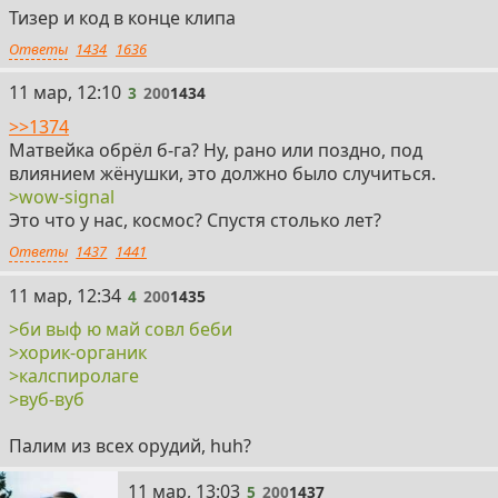
Тизер и код в конце клипа
Ответы
1434
1636
3
11 мар, 12:10
3
200
1434
>>1374
Матвейка обрёл б-га? Ну, рано или поздно, под
влиянием жёнушки, это должно было случиться.
>wow-signal
Это что у нас, космос? Спустя столько лет?
Ответы
1437
1441
4
11 мар, 12:34
4
200
1435
>би выф ю май совл беби
>хорик-органик
>калспиролаге
>вуб-вуб
Палим из всех орудий, huh?
5
11 мар, 13:03
5
200
1437