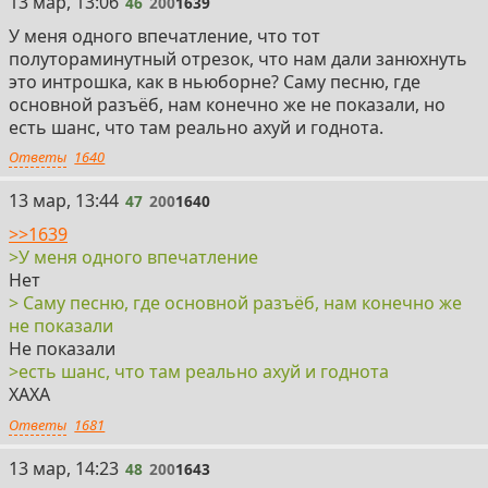
46
13 мар, 13:06
46
200
1639
У меня одного впечатление, что тот
полутораминутный отрезок, что нам дали занюхнуть
это интрошка, как в ньюборне? Саму песню, где
основной разъёб, нам конечно же не показали, но
есть шанс, что там реально ахуй и годнота.
Ответы
1640
47
13 мар, 13:44
47
200
1640
>>1639
>У меня одного впечатление
Нет
> Саму песню, где основной разъёб, нам конечно же
не показали
Не показали
>есть шанс, что там реально ахуй и годнота
ХАХА
Ответы
1681
48
13 мар, 14:23
48
200
1643