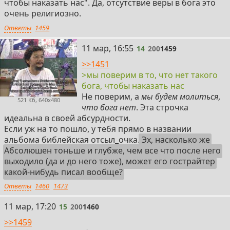
чтобы наказать нас". Да, отсутствие веры в бога это
очень религиозно.
Ответы
1459
14
11 мар, 16:55
14
200
1459
>>1451
>мы поверим в то, что нет такого
бога, чтобы наказать нас
Не поверим, а
мы будем молиться,
521 Кб, 640x480
что бога нет
. Эта строчка
идеальна в своей абсурдности.
Если уж на то пошло, у тебя прямо в названии
альбома библейская отсыл_очка.
Эх, насколько же
Абсолюшен тоньше и глубже, чем все что после него
выходило (да и до него тоже), может его гострайтер
какой-нибудь писал вообще?
Ответы
1460
1473
15
11 мар, 17:20
15
200
1460
>>1459