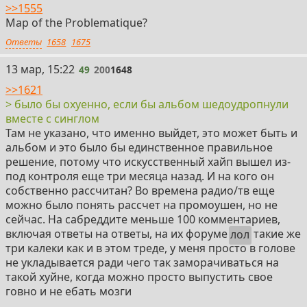
>>1555
Map of the Problematique?
Ответы
1658
1675
49
13 мар, 15:22
49
200
1648
>>1621
> было бы охуенно, если бы альбом шедоудропнули
вместе с синглом
Там не указано, что именно выйдет, это может быть и
альбом и это было бы единственное правильное
решение, потому что искусственный хайп вышел из-
под контроля еще три месяца назад. И на кого он
собственно рассчитан? Во времена радио/тв еще
можно было понять рассчет на промоушен, но не
сейчас. На сабреддите меньше 100 комментариев,
включая ответы на ответы, на их форуме
лол
такие же
три калеки как и в этом треде, у меня просто в голове
не укладывается ради чего так заморачиваться на
такой хуйне, когда можно просто выпустить свое
говно и не ебать мозги