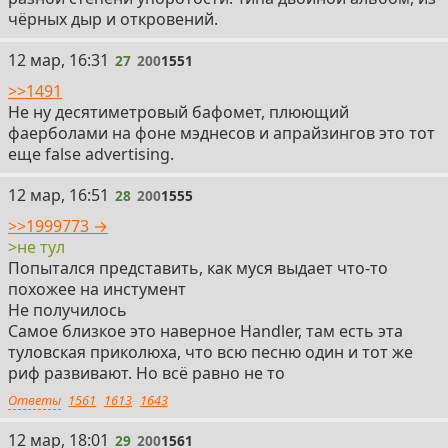
чёрных дыр и откровений.
27
12 мар, 16:31
27
200
1551
>>1491
Не ну десятиметровый бафомет, плюющий
фаерболами на фоне мэднесов и апрайзингов это тот
еще false advertising.
28
12 мар, 16:51
28
200
1555
>>1999773 →
>не тул
Попытался представить, как муся выдает что-то
похожее на инстумент
Не получилось
Самое близкое это наверное Handler, там есть эта
туловская приколюха, что всю песню один и тот же
риф развивают. Но всё равно не то
Ответы
1561
1613
1643
29
12 мар, 18:01
29
200
1561