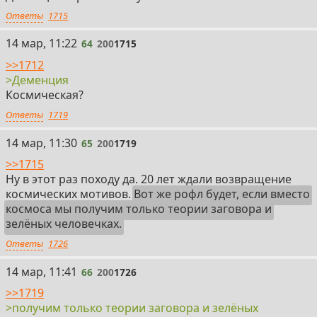
Ответы
1715
64
14 мар, 11:22
64
200
1715
>>1712
>Деменция
Космическая?
Ответы
1719
65
14 мар, 11:30
65
200
1719
>>1715
Ну в этот раз походу да. 20 лет ждали возвращение
космических мотивов.
Вот же рофл будет, если вместо
космоса мы получим только теории заговора и
зелёных человечках.
Ответы
1726
66
14 мар, 11:41
66
200
1726
>>1719
>получим только теории заговора и зелёных