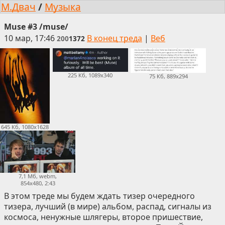
М.Двач
/
Музыка
Muse #3 /muse/
10 мар, 17:46
В конец треда
|
Веб
200
1372
225 Кб, 1089x340
75 Кб, 889x294
645 Кб, 1080x1628
7,1 Мб, webm,
854x480, 2:43
В этом треде мы будем ждать тизер очередного
тизера, лучший (в мире) альбом, распад, сигналы из
космоса, ненужные шлягеры, второе пришествие,