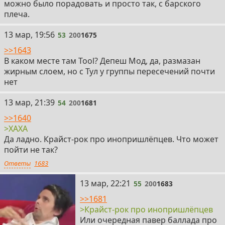
можно было порадовать и просто так, с барского
плеча.
53
13 мар, 19:56
53
200
1675
>>1643
В каком месте там Tool? Депеш Мод, да, размазан
жирным слоем, но с Тул у группы пересечений почти
нет
54
13 мар, 21:39
54
200
1681
>>1640
>ХАХА
Да ладно. Крайст-рок про инопришлёпцев. Что может
пойти не так?
Ответы
1683
55
13 мар, 22:21
55
200
1683
>>1681
>Крайст-рок про инопришлёпцев
Или очередная павер баллада про