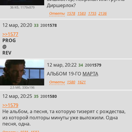
Диршерлок?
36 Кб, 1179x879
Ответы
1578
1583
1755
2136
33
12 мар, 20:20
33
200
1578
>>1577
PROG
@
REV
34
12 мар, 20:22
34
200
1579
АЛЬБОМ 19-ГО
МАРТА
Ответы
1580
1621
2,5 Мб, 330x196
35
12 мар, 20:25
35
200
1580
>>1579
Не альбом, а песня, та которую тизерят с рождества,
из которой полторы минуты уже выложили. Одна
песня, одна.
Ответы
1581
1582