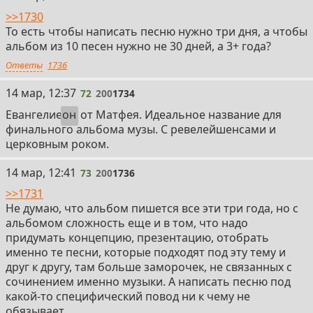
>>1730
То есть чтобы написать песню нужно три дня, а чтобы
альбом из 10 песен нужно не 30 дней, а 3+ года?
Ответы
1736
72
14 мар, 12:37
72
200
1734
Евангелие
он
от Матфея. Идеальное название для
финального альбома музы. С ревелейшенсами и
церковным роком.
73
14 мар, 12:41
73
200
1736
>>1731
Не думаю, что альбом пишется все эти три года, но с
альбомом сложность еще и в том, что надо
придумать концепцию, презентацию, отобрать
именно те песни, которые подходят под эту тему и
друг к другу, там больше заморочек, не связанных с
сочинением именно музыки. А написать песню под
какой-то специфический повод ни к чему не
обязывает