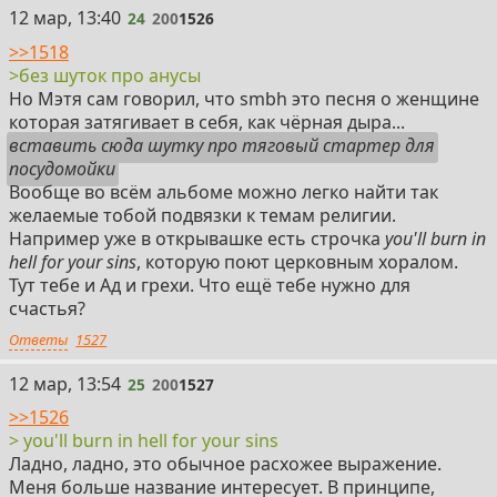
24
12 мар, 13:40
24
200
1526
>>1518
>без шуток про анусы
Но Мэтя сам говорил, что smbh это песня о женщине
которая затягивает в себя, как чёрная дыра...
вставить сюда шутку про тяговый стартер для
посудомойки
Вообще во всём альбоме можно легко найти так
желаемые тобой подвязки к темам религии.
Например уже в открывашке есть строчка
you'll burn in
hell for your sins
, которую поют церковным хоралом.
Тут тебе и Ад и грехи. Что ещё тебе нужно для
счастья?
Ответы
1527
25
12 мар, 13:54
25
200
1527
>>1526
> you'll burn in hell for your sins
Ладно, ладно, это обычное расхожее выражение.
Меня больше название интересует. В принципе,