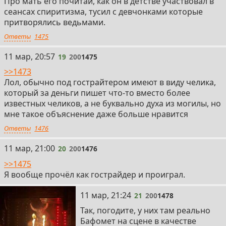
Про мать его почитай, как он в детстве участвовал в
сеансах спиритизма, тусил с девчонками которые
притворялись ведьмами.
Ответы
1475
19
11 мар, 20:57
19
200
1475
>>1473
Лол, обычно под гострайтером имеют в виду челика,
который за деньги пишет что-то вместо более
известных челиков, а не буквально духа из могилы, но
мне такое объяснение даже больше нравится
Ответы
1476
20
11 мар, 21:00
20
200
1476
>>1475
Я вообще прочёл как гострайдер и проиграл.
21
11 мар, 21:24
21
200
1478
Так, погодите, у них там реально
Бафомет на сцене в качестве