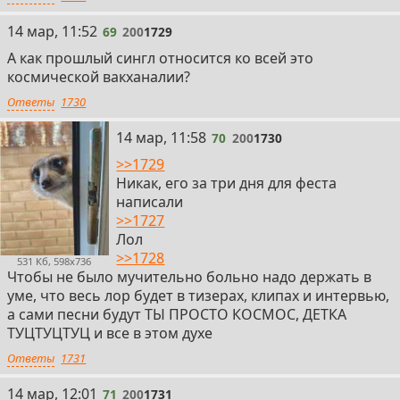
69
14 мар, 11:52
69
200
1729
А как прошлый сингл относится ко всей это
космической вакханалии?
Ответы
1730
70
14 мар, 11:58
70
200
1730
>>1729
Никак, его за три дня для феста
написали
>>1727
Лол
>>1728
531 Кб, 598x736
Чтобы не было мучительно больно надо держать в
уме, что весь лор будет в тизерах, клипах и интервью,
а сами песни будут ТЫ ПРОСТО КОСМОС, ДЕТКА
ТУЦТУЦТУЦ и все в этом духе
Ответы
1731
71
14 мар, 12:01
71
200
1731