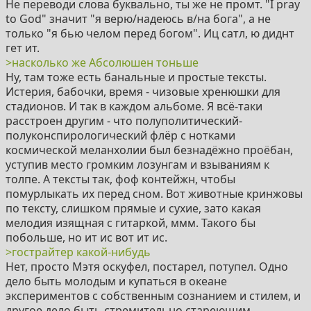
Не переводи слова буквально, ты же не промт. "I pray
to God" значит "я верю/надеюсь в/на бога", а не
только "я бью челом перед богом". Иц сатл, ю диднт
гет ит.
>насколько же Абсолюшен тоньше
Ну, там тоже есть банальные и простые тексты.
Истерия, бабочки, время - чизовые хренюшки для
стадионов. И так в каждом альбоме. Я всё-таки
расстроен другим - что полуполитический-
полуконспирологический флёр с нотками
космической меланхолии был безнадёжно проёбан,
уступив место громким лозунгам и взываниям к
толпе. А тексты так, фоф контейжн, чтобы
помурлыкать их перед сном. Вот животные кринжовы
по тексту, слишком прямые и сухие, зато какая
мелодия изящная с гитаркой, ммм. Такого бы
побольше, но ит ис вот ит ис.
>гострайтер какой-нибудь
Нет, просто Мэтя оскуфел, постарел, потупел. Одно
дело быть молодым и купаться в океане
экспериментов с собственным сознанием и стилем, и
другое дело быть стремительно стареющим