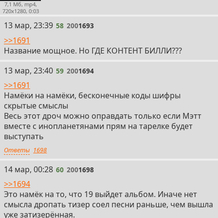
7,1 Мб, mp4,
720x1280, 0:03
58
13 мар, 23:39
58
200
1693
>>1691
Название мощное. Но ГДЕ КОНТЕНТ БИЛЛИ???
59
13 мар, 23:40
59
200
1694
>>1691
Намёки на намёки, бесконечные коды шифры
скрытые смыслы
Весь этот дроч можно оправдать только если Мэтт
вместе с инопланетянами прям на тарелке будет
выступать
Ответы
1698
60
14 мар, 00:28
60
200
1698
>>1694
Это намёк на то, что 19 выйдет альбом. Иначе нет
смысла дропать тизер соел песни раньше, чем вышла
уже затизерённая.