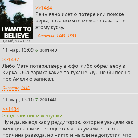
>>1434
Речь явно идет о потере или поиске
веры, пока все что можно сказать по
этому куску.
Ответы
1440
1583
1,8 Мб, 935x1323
6
11 мар, 13:09
6
200
1440
>>1437
Либо Мэтя потерял веру в юфо, либо обрёл веру в
Кирка. Оба варика какие-то тухлые. Лучше бы песню
про Амелию записал.
Ответы
1442
7
11 мар, 13:16
7
200
1441
>>1434
>под влиянием жёнушки
Ну и да, вывод как у реддиторов, которые увидели как
женщина шизит в соцсетях и подумали, что это
причина развода, но никто и мысли не допустил, что