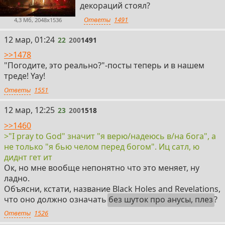
декораций стоял?
Ответы
1491
4,3 Мб, 2048x1536
22
12 мар, 01:24
22
200
1491
>>1478
"Погодите, это реально?"-посты теперь и в нашем
треде! Yay!
Ответы
1551
23
12 мар, 12:25
23
200
1518
>>1460
>"I pray to God" значит "я верю/надеюсь в/на бога", а
не только "я бью челом перед богом". Иц сатл, ю
диднт гет ит
Ок, но мне вообще непонятно что это меняет, ну
ладно.
Объясни, кстати, название Black Holes and Revelations,
что оно должно означать
без шуток про анусы, плез
?
Ответы
1526