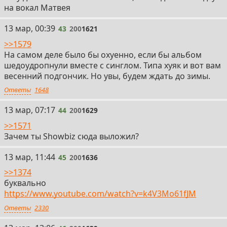
на вокал Матвея
43
13 мар, 00:39
43
200
1621
>>1579
На самом деле было бы охуенно, если бы альбом
шедоудропнули вместе с синглом. Типа хуяк и вот вам
весенний подгончик. Но увы, будем ждать до зимы.
Ответы
1648
44
13 мар, 07:17
44
200
1629
>>1571
Зачем ты Showbiz сюда выложил?
45
13 мар, 11:44
45
200
1636
>>1374
буквально
https://www.youtube.com/watch?v=k4V3Mo61fJM
Ответы
2330