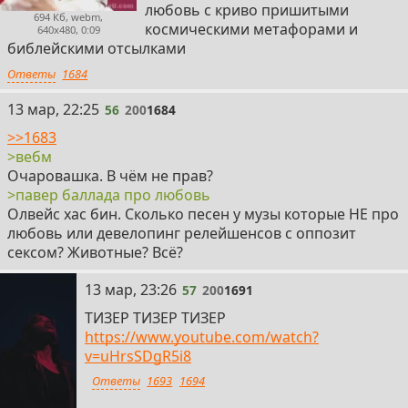
любовь с криво пришитыми
694 Кб, webm,
космическими метафорами и
640x480, 0:09
библейскими отсылками
Ответы
1684
56
13 мар, 22:25
56
200
1684
>>1683
>вебм
Очаровашка. В чём не прав?
>павер баллада про любовь
Олвейс хас бин. Сколько песен у музы которые НЕ про
любовь или девелопинг релейшенсов с оппозит
сексом? Животные? Всё?
57
13 мар, 23:26
57
200
1691
ТИЗЕР ТИЗЕР ТИЗЕР
https://www.youtube.com/watch?
v=uHrsSDgR5i8
Ответы
1693
1694