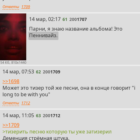
Ответы
1709
61
14 мар, 02:17
61
200
1707
Парни, я знаю название альбома! Это
Пеннивайз.
54 Кб, 810x1440
62
14 мар, 07:53
62
200
1709
>>1698
Может это тизер той же песни, она в конце говорит "i
long to be with you"
Ответы
1712
63
14 мар, 11:05
63
200
1712
>>1709
>тизерить песню которую ты уже затизерил
Деменция стрёмная штука.