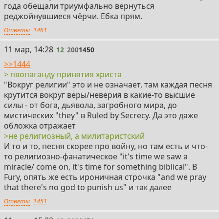
года обещали триумфально вернуться
реджойнувшиеся чёрчи. Ёбка прям.
Ответы
1461
12
11 мар, 14:28
12
200
1450
>>1444
> пвопаганду принятия христа
"Вокруг религии" это и не означает, там каждая песня
крутится вокруг веры/неверия в какие-то высшие
силы - от бога, дьявола, загробного мира, до
мистических "they" в Ruled by Secrecy. Да это даже
обложка отражает
>не религиозный, а милитаристский
И то и то, песня скорее про войну, но там есть и что-
то религиозно-фанатическое "it's time we saw a
miracle/ come on, it's time for something biblical". В
Fury, опять же есть ироничная строчка "and we pray
that there's no god to punish us" и так далее
Ответы
1451