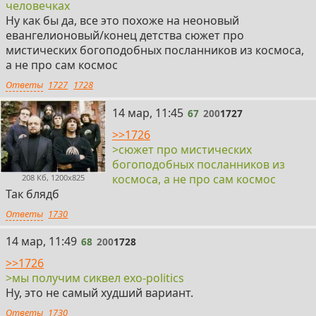
человечках
Ну как бы да, все это похоже на неоновый
евангелионовый/конец детства сюжет про
мистических богоподобных посланников из космоса,
а не про сам космос
Ответы
1727
1728
67
14 мар, 11:45
67
200
1727
>>1726
>сюжет про мистических
богоподобных посланников из
космоса, а не про сам космос
208 Кб, 1200x825
Так блядб
Ответы
1730
68
14 мар, 11:49
68
200
1728
>>1726
>мы получим сиквел exo-politics
Ну, это не самый худший вариант.
Ответы
1730