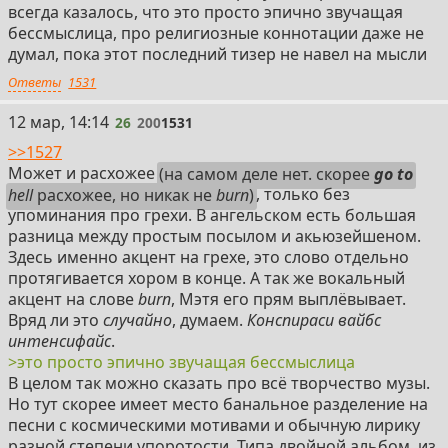
всегда казалось, что это просто эпично звучащая
бессмыслица, про религиозные коннотации даже не
думал, пока этот последний тизер не навел на мысли
Ответы
1531
26
12 мар, 14:14
26
200
1531
>>1527
Может и расхожее
(на самом деле нет. скорее
go to
hell
расхожее, но никак не
burn
)
, только без
упоминания про грехи. В ангельском есть большая
разница между простым посылом и акьюзейшеном.
Здесь именно акцент на грехе, это слово отдельно
протягивается хором в конце. А так же вокальный
акцент на слове
burn
, Мэтя его прям выплёвывает.
Вряд ли это
случайно
, думаем.
Конспираси вайбс
интенсифайс
.
>это просто эпично звучащая бессмыслица
В целом так можно сказать про всё творчество музы.
Но тут скорее имеет место банальное разделение на
песни с космическими мотивами и обычную лирику
разной степени упоротости. Типа двойной альбом, из