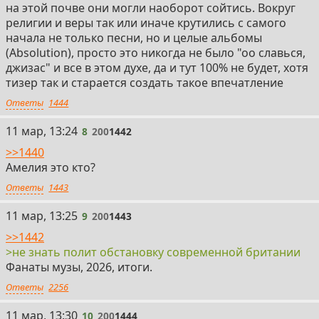
на этой почве они могли наоборот сойтись. Вокруг
религии и веры так или иначе крутились с самого
начала не только песни, но и целые альбомы
(Absolution), просто это никогда не было "оо славься,
джизас" и все в этом духе, да и тут 100% не будет, хотя
тизер так и старается создать такое впечатление
Ответы
1444
8
11 мар, 13:24
8
200
1442
>>1440
Амелия это кто?
Ответы
1443
9
11 мар, 13:25
9
200
1443
>>1442
>не знать полит обстановку современной британии
Фанаты музы, 2026, итоги.
Ответы
2256
10
11 мар, 13:30
10
200
1444