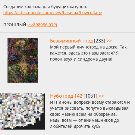
Создание коллажа для будущих катунов:
https://sites.google.com/view/base-pa/howcollage
ПРОШЛЫЙ:
>>898036 (OP)
Безымянный тред
[233]
>>
Мой первый личнотред на доске. Так,
кажется, здесь это называется? Я
полон ахуя и синдрома дауна!
Нуботред 142
[1051]
>>
ИТТ аноны вопреки всему стараются и
учатся рисовать, попутно выкладывая
свою мазню всем на обозрение.
Рады всем — от анимешников до
любителей дрочить кубы.