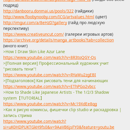
подряд)
http://danbooru.donmai.us/pools/322
(гайдики)
http://www.floobynooby.com/ICG/artvalues.html
(цвет)
http://imgur.com/a/8eHzD?gallery
(гайд про людскую
перспективу)
https://www.creativeuncut.com/
(галереи игровых артов)
https://archive.org/details/manga_artbooks?tab=collection
(много книг)
>How I Draw Skin Like Azur Lane
https://www.youtube.com/watch?v=8R3toQGY-Os
>[Полная версия] Профессиональный художник учит
"рисовать тени"!
https://www.youtube.com/watch?v=RYaWu2zgEBI
>[Подзаголовок] Как рисовать тени для начинающих
https://www.youtube.com/watch?v=EThPGo2vbcc
>How to Shade Like Japanese Artists - The 1/2/3 Shadow
system【TUTORIAL】
https://www.youtube.com/watch?v=Mc19XdEe8qg
>Как я рисую комиксы, фишечки clip studio и раскадровка |
запись стрима
https://www.youtube.com/watch?
si=uK0HDPUKTGkH9fs0&v=9AaVB6jsFY0&feature=youtu.be