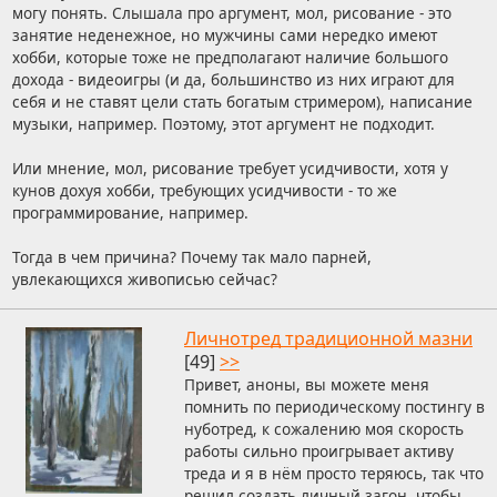
могу понять. Слышала про аргумент, мол, рисование - это
занятие неденежное, но мужчины сами нередко имеют
хобби, которые тоже не предполагают наличие большого
дохода - видеоигры (и да, большинство из них играют для
себя и не ставят цели стать богатым стримером), написание
музыки, например. Поэтому, этот аргумент не подходит.
Или мнение, мол, рисование требует усидчивости, хотя у
кунов дохуя хобби, требующих усидчивости - то же
программирование, например.
Тогда в чем причина? Почему так мало парней,
увлекающихся живописью сейчас?
Личнотред традиционной мазни
[49]
>>
Привет, аноны, вы можете меня
помнить по периодическому постингу в
нуботред, к сожалению моя скорость
работы сильно проигрывает активу
треда и я в нём просто теряюсь, так что
решил создать личный загон, чтобы