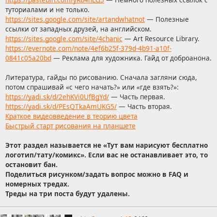
туториалами и не только.
https://sites.google.com/site/artandwhatnot
— Полезные
ссылки от западных друзей, на английском.
https://sites.google.com/site/4chanic
— Art Resource Library.
https://evernote.com/note/4ef6b25f-379d-4b91-a10f-
0841c05a20bd
— Реклама для художника. Гайд от доброанона.
Литература, гайды по рисованию. Сначала загляни сюда,
потом спрашивай «с чего начать?» или «где взять?»:
https://yadi.sk/d/2ehKVi0UfBgYd/
— Часть первая.
https://yadi.sk/d/PEsQTkaAmUKG5/
— Часть вторая.
Краткое видеовведение в теорию цвета
Быстрый старт рисования на планшете
Этот раздел называется не «Тут вам нарисуют бесплатно
логотип/тату/комикс». Если вас не останавливает это, то
остановит бан.
Поделиться рисунком/задать вопрос можно в FAQ и
номерных тредах.
Треды на три поста будут удалены.