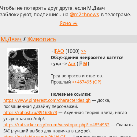
Чтобы не потерять друг друга, если М.Двач
заблокируют, подпишись на
@m2chnews
в телеграме.
Ясно ☀
М.Двач
/
Живопись
~!
FAQ
[1000]
>>
Обсуждения нейросетей катятся
туда =>
/ai/
(
М
)
Тред вопросов и ответов.
Прошлый
>>467495 (OP)
Полезные ссылки:
https://www.pinterest.com/characterdesigh
— Доска,
посвященная дизайну персонажей.
https://rghost.ru/39163673
— Ахуенная теория цвета, нагло
утыренная из /mlp/.
https://rutracker.org/forum/viewtopic.php?t=4854932
— Скачать
SAI (лучший выбор для новичка в цифре).
https://pastebin.com/yRb4hLG5
— Немного полезных ссылок с