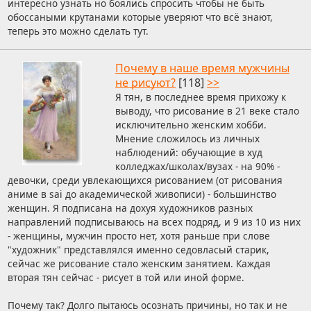
интересно узнать но боялись спросить чтобы не быть
обоссаными крутанами которые уверяют что всё знают,
теперь это можно сделать тут.
Почему в наше время мужчины
не рисуют?
[118]
>>
Я тян, в последнее время прихожу к
выводу, что рисование в 21 веке стало
исключительно женским хобби.
Мнение сложилось из личных
наблюдений: обучающие в худ
колледжах/школах/вузах - на 90% -
девочки, среди увлекающихся рисованием (от рисования
аниме в sai до академической живописи) - большинство
женщин. Я подписана на дохуя художников разных
направлений подписываюсь на всех подряд, и 9 из 10 из них
- женщины, мужчин просто нет, хотя раньше при слове
"художник" представлялся именно седовласый старик,
сейчас же рисование стало женским занятием. Каждая
вторая тян сейчас - рисует в той или иной форме.
Почему так? Долго пытаюсь осознать причины, но так и не