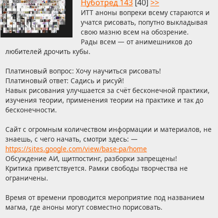
Нуботред 143
[40]
>>
ИТТ аноны вопреки всему стараются и
учатся рисовать, попутно выкладывая
свою мазню всем на обозрение.
Рады всем — от анимешников до
любителей дрочить кубы.
Платиновый вопрос: Хочу научиться рисовать!
Платиновый ответ: Садись и рисуй!
Навык рисования улучшается за счёт бесконечной практики,
изучения теории, применения теории на практике и так до
бесконечности.
Сайт с огромным количеством информации и материалов, не
знаешь, с чего начать, смотри здесь: —
https://sites.google.com/view/base-pa/home
Обсуждение АИ, щитпостинг, разборки запрещены!
Критика приветствуется. Рамки свободы творчества не
ограничены.
Время от времени проводится мероприятие под названием
магма, где аноны могут совместно порисовать.