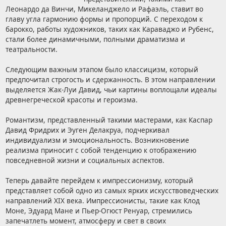
Леонардо да Винчи, Микеланджело и Рафаэль, ставит во
главу угла гармонию формы и пропорций. С переходом к
барокко, работы художников, таких как Караваджо и Рубенс,
стали более динамичными, полными драматизма и
театральности.
Следующим важным этапом было классицизм, который
предпочитал строгость и сдержанность. В этом направлении
выделяется Жак-Луи Давид, чьи картины воплощали идеалы
древнегреческой красоты и героизма.
Романтизм, представленный такими мастерами, как Каспар
Давид Фридрих и Эуген Делакруа, подчеркивал
индивидуализм и эмоциональность. Возникновение
реализма приносит с собой тенденцию к отображению
повседневной жизни и социальных аспектов.
Теперь давайте перейдем к импрессионизму, который
представляет собой одно из самых ярких искусствоведческих
направлений XIX века. Импрессионисты, такие как Клод
Моне, Эдуард Мане и Пьер-Огюст Ренуар, стремились
запечатлеть момент, атмосферу и свет в своих