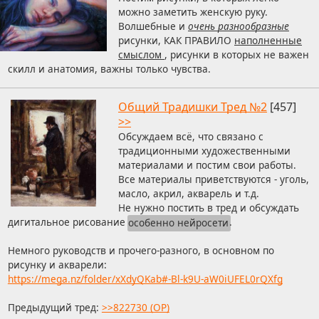
можно заметить женскую руку.
Волшебные и
очень разнообразные
рисунки, КАК ПРАВИЛО
наполненные
смыслом
, рисунки в которых не важен
скилл и анатомия, важны только чувства.
Общий Традишки Тред №2
[457]
>>
Обсуждаем всё, что связано с
традиционными художественными
материалами и постим свои работы.
Все материалы приветствуются - уголь,
масло, акрил, акварель и т.д.
Не нужно постить в тред и обсуждать
дигитальное рисование
особенно нейросети
.
Немного руководств и прочего-разного, в основном по
рисунку и акварели:
https://mega.nz/folder/xXdyQKab#-Bl-k9U-aW0iUFEL0rQXfg
Предыдущий тред:
>>822730 (OP)