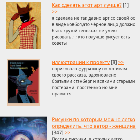
Как сделать этот арт лучше?
[1]
>>
я сделала не так давно арт со своей ос
в виде ковбоя,это чёрное лицо должно
быть крутой тенью.хз не умею
рисовать ;_; кто получше рисует есть
советы
иллюстрации к проекту
[8]
>>
нарисовала фуррятину по мотивам
своего рассказа, вдохновлено
братьями стэнберг и всякими старыми
постерами. простенько но мне
нравится
Рисунки по которым можно легко
определить, что автор - женщина
[347]
>>
Постим рисунки, в которых легко