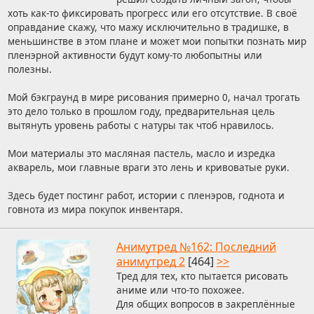
хоть как-то фиксировать прогресс или его отсутствие. В своё
оправдание скажу, что мажу исключительно в традишке, в
меньшинстве в этом плане и может мои попытки познать мир
пленэрной активности будут кому-то любопытны или
полезны.
Мой бэкграунд в мире рисования примерно 0, начал трогать
это дело только в прошлом году, предварительная цель
вытянуть уровень работы с натуры так чтоб нравилось.
Мои материалы это масляная пастель, масло и изредка
акварель, мои главные враги это лень и кривоватые руки.
Здесь будет постинг работ, истории с пленэров, годнота и
говнота из мира покупок инвентаря.
Анимутред №162: Последний
анимутред 2
[464]
>>
Тред для тех, кто пытается рисовать
аниме или что-то похожее.
Для общих вопросов в закреплённые