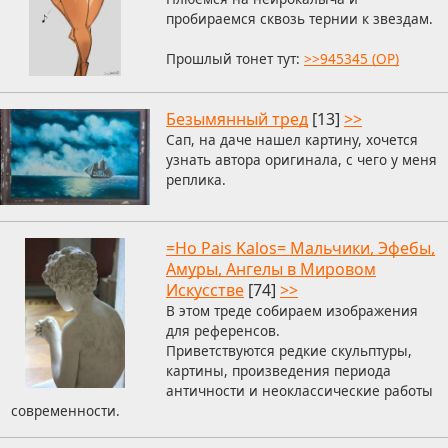
пробираемся сквозь тернии к звездам.
Прошлый тонет тут:
>>945345 (OP)
Безымянный тред
[13]
>>
Сап, на даче нашел картину, хочется
узнать автора оригинала, с чего у меня
реплика.
=Ho Pais Kalos= Мальчики, Эфебы,
Амуры, Ангелы в Мировом
Искусстве
[74]
>>
В этом треде собираем изображения
для референсов.
Приветствуются редкие скульптуры,
картины, произведения периода
античности и неоклассические работы
современности.