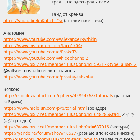
треды, но здесь рады всем.
Гайд от Кренза:
https://youtu.be/kbKqIJcIUCw
(английские сабы)
Анатомия:
https://www.youtube.com/@AlexanderRyzhkin
https://www.instagram.com/taco1704/
https://www.youtube.com/c/ProkoTV
https://www.youtube.com/@hidechannel2
https://www.pixiv.net/member_illust.php?id=59317&type=all&p=2
@willwestonstudio если есть инста
https://www.youtube.com/c/prostayashkola/
Всякое:
http://nsio.deviantart.com/gallery/45894768/Tutorials
(разные
гайдики)
https://www.mclelun.com/p/tutorial.html
(рендер)
https://www.pixiv.net/member_illust.php?id=648285&tag=
メイキ
ング (рендер)
https://www.pixiv.net/member_illust.php?id=637016
(гестуры)
https://yande.re/forum/show/10527
(разные японские книжки)
http://danbooru.donmai.us/posts?tags=how_to
(гайды обо всём