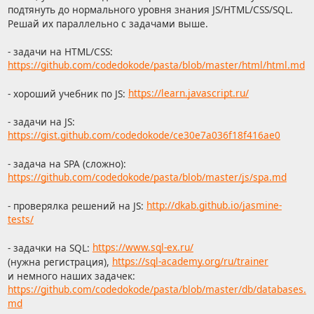
подтянуть до нормального уровня знания JS/HTML/CSS/SQL.
Решай их параллельно с задачами выше.
- задачи на HTML/CSS:
https://github.com/codedokode/pasta/blob/master/html/html.md
- хороший учебник по JS:
https://learn.javascript.ru/
- задачи на JS:
https://gist.github.com/codedokode/ce30e7a036f18f416ae0
- задача на SPA (сложно):
https://github.com/codedokode/pasta/blob/master/js/spa.md
- проверялка решений на JS:
http://dkab.github.io/jasmine-
tests/
- задачки на SQL:
https://www.sql-ex.ru/
(нужна регистрация),
https://sql-academy.org/ru/trainer
и немного наших задачек:
https://github.com/codedokode/pasta/blob/master/db/databases.
md