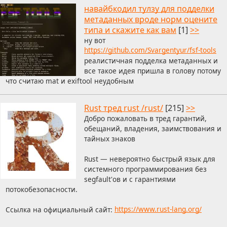
навайбкодил тулзу для подделки
метаданных вроде норм оцените
типа и скажите как вам
[1]
>>
ну вот
https://github.com/Svargentyur/fsf-tools
реалистичная подделка метаданных и
все такое идея пришла в голову потому
что считаю mat и exiftool неудобным
Rust тред rust /rust/
[215]
>>
Добро пожаловать в тред гарантий,
обещаний, владения, заимствования и
тайных знаков
Rust — невероятно быстрый язык для
системного программирования без
segfault'ов и с гарантиями
потокобезопасности.
Ссылка на официальный сайт:
https://www.rust-lang.org/