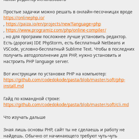
Простые задачки можно решать в онлайн-песочницах вроде
https://onlinephp.io/
,
https://paiza.io/en/projects/new?language=php
,
https://www.programiz.com/php/online-compiler/
, но для программ посложнее лучше установить редактор.
Есть (дорогая) IDE PhpStorm, есть бесплатный Netbeans и
VSCode, условно-бесплатный Sublime Text. Чтобы в последних
получить автодополнение для PHP, нужно установить и
настроить PHP language server.
Вот инструкции по установке PHP на компьютер:
https://github.com/codedokode/pasta/blob/master/soft/php-
install.md
Гайд по командной строке:
https://github.com/codedokode/pasta/blob/master/soft/cli.md
Что изучать дальше
Зная лишь основы PHP, сайт ты не сделаешь и работу не
найдешь. Обычно от начинающего требуют чуть-чуть