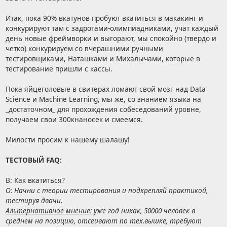
Итак, пока 90% вкатунов пробуют вкатиться в макакинг и
конкурируют там с задротами-олимпиадниками, учат каждый
день новые фреймворки и выгорают, мы спокойно (твердо и
четко) конкурируем со вчерашними ручными
тестировщиками, Наташками и Михалычами, которые в
тестирование пришли с кассы.
Пока яйцеголовые в свитерах ломают свой мозг над Data
Science и Machine Learning, мы же, со знанием языка на
_достаточном_ для прохождения собеседований уровне,
получаем свои 300кнаносек и смеемся.
Милости просим к нашему шалашу!
ТЕСТОВЫЙ FAQ:
В: Как вкатиться?
О: Начни с теории тестирования и подкрепляй практикой,
тестируя двачи.
Альтернативное мнение:
уже год никак, 50000 человек в
среднем на позицию, отсеивают по тех.вышке, требуют