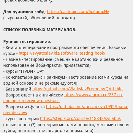
Для ручников гайд:
https://pastebin.com/6p6gmxNv
(сыроватый, обновлений не ждать)
СПИСОК ПОЛЕЗНЫХ МАТЕРИАЛОВ:
Ручное тестирование:
- Книга «Тестирование программного обеспечения. Базовый
курс.» -
https://svyatoslav.biz/software_testing_book/
- Назина - тестирование (смешные картиночки и реальное
использование йоба-практик прилагаются)
- Курсы "ITVDN - QA"
- Конспекты Яндекс.Практикум - Тестирование (сами курсы на
водной основе и не рекомендуются)
- База знаний
https://github.com/VladislavEremeev/QA_bible
- Вопрос-ответ на английском
https://www.algrim.co/237-qa-
engineer-interview-questions
- Вопросы из фаанга
https://github.com/annivanova1992/faang-
qa-interview
- курсы по теории
https://stepik.org/course/118842/syllabus
(отзыв анона (?): по теории местами неплохо, местами полная
хуйня, но в качестве шпаргалки нормально)