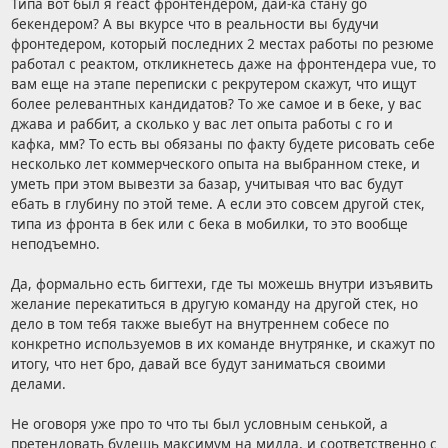
Типа вот был я react фронтендером, дай-ка стану go
бекендером? А вы вкурсе что в реальности вы будучи
фронтедером, который последних 2 местах работы по резюме
работал с реактом, откликнетесь даже на фронтендера vue, то
вам еще на этапе переписки с рекрутером скажут, что ищут
более релевантных кандидатов? То же самое и в беке, у вас
джава и раббит, а сколько у вас лет опыта работы с го и
кафка, мм? То есть вы обязаны по факту будете рисовать себе
несколько лет коммерческого опыта на выбранном стеке, и
уметь при этом вывезти за базар, учитывая что вас будут
ебать в глубину по этой теме. А если это совсем другой стек,
типа из фронта в бек или с бека в мобилки, то это вообще
неподъемно.
Да, формально есть бигтехи, где ты можешь внутри изъявить
желание перекатиться в другую команду на другой стек, но
дело в том тебя также выебут на внутреннем собесе по
конкретно используемов в их команде внутрянке, и скажут по
итогу, что нет бро, давай все будут заниматься своими
делами.
Не оговоря уже про то что ты был условным сенькой, а
претендовать будешь максимум на мидла, и соответственно с