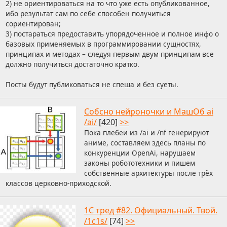
2) не ориентироваться на то что уже есть опубликованное,
ибо результат сам по себе способен получиться
сориентирован;
3) постараться предоставить упорядоченное и полное инфо о
базовых применяемых в программировании сущностях,
принципах и методах – следуя первым двум принципам все
должно получиться достаточно кратко.
Посты будут публиковаться не спеша и без суеты.
Собсно нейроночки и МашОб ai
/ai/
[420]
>>
Пока плебеи из /ai и /nf генерируют
аниме, составляем здесь планы по
конкуренции OpenAi, нарушаем
законы робототехники и пишем
собственные архитектуры после трёх
классов церковно-приходской.
1С тред #82. Официальный. Твой.
/1c1s/
[74]
>>