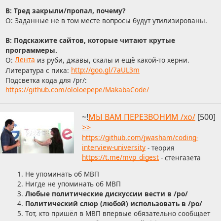
В: Тред закрыли/пропал, почему?
О: Заданные не в том месте вопросы будут утилизированы.
В: Подскажите сайтов, которые читают крутые
программеры.
О:
Лента
из руби, джавы, скалы и ещё какой-то херни.
Литература с пика:
http://goo.gl/7aUL3m
Подсветка кода для /pr/:
https://github.com/ololoepepe/MakabaCode/
~!
МЫ ВАМ ПЕРЕЗВОНИМ /xo/
[500]
>>
https://github.com/jwasham/coding-
interview-university
- теория
https://t.me/mvp_digest
- стенгазета
Не упоминать об МВП
Нигде не упоминать об МВП
Любые политические дискуссии вести в /po/
Политический слюр (любой) использовать в /po/
Тот, кто пришёл в МВП впервые обязательно сообщает