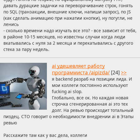
давать дурацкие задачки на переворачивание строк, гонять
по SQL (транзакции, внешние ключи, напиши запрос), по JS
(как сделать анимацию при нажатии кнопки), ну погугли, не
ленись
- сколько времени надо изучать все это? - все зависит от тебя,
в районе 10-15 месяцев, но известны случаи когда люди
вкатывались с нуля за 2 месяца и перекатывались с другого
стека за пару недель.
ai удешевляет работу
программиста /aipizda/
[24]
>>
я backend разраб на позиции лида. И
мои коллеги постоянно используют
fucking ai slop.
Глобально, все ок. Но каждая новая
строчка сгенерированная ai это тех
долг. На ревью происходит тотальный
пиздец. CTO говорит о необходимости внедрении ai в Этапы
ревью
Расскажите там как у вас дела, коллеги