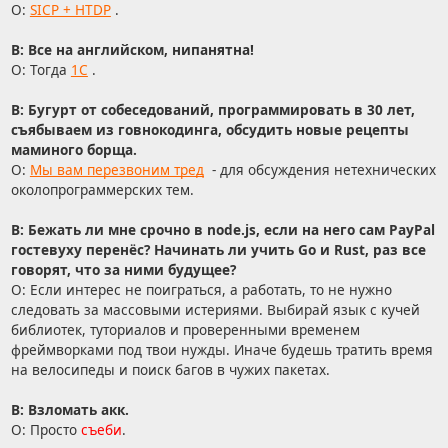
О:
SICP + HTDP
.
В: Все на английском, нипанятна!
О: Тогда
1С
.
В: Бугурт от собеседований, программировать в 30 лет,
съябываем из говнокодинга, обсудить новые рецепты
маминого борща.
О:
Мы вам перезвоним тред
- для обсуждения нетехнических
околопрограммерских тем.
В: Бежать ли мне срочно в node.js, если на него сам PayPal
гостевуху перенёс? Начинать ли учить Go и Rust, раз все
говорят, что за ними будущее?
О: Если интерес не поиграться, а работать, то не нужно
следовать за массовыми истериями. Выбирай язык с кучей
библиотек, туториалов и проверенными временем
фреймворками под твои нужды. Иначе будешь тратить время
на велосипеды и поиск багов в чужих пакетах.
В: Взломать акк.
О: Просто
съеби
.