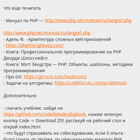
Что еще почитать
- Мануал по PHP —
http://www.php.net/manual/ru/langref.php
http://www.php.net/manual/ru/langref.php
- Адель Ф. - Архитектура сложных веб-приложений
-
https://phptherightway.com/
- Книга: Профессиональное программирование на PHP
Джордж Шлосснейгл
- Книга: Мэтт Зандстра — PHP: Объекты, шаблоны, методики
программирования
- Про Git:
https://git-scm.com/book/ru/v2
- Задачи на алгоритмы:
https://codeforces.com/problemset
Дополнительно
- скачать учебник: зайди на
https://github.com/codedokode/phpbook
, нажми зеленую
кнопку Code -> Download ZIP, распакуй на рабочий стол и
открой index.html
- что будут спрашивать на собеседовании, если 0 опыта -
будут гонять по теории, по официальному мануалу PHP,