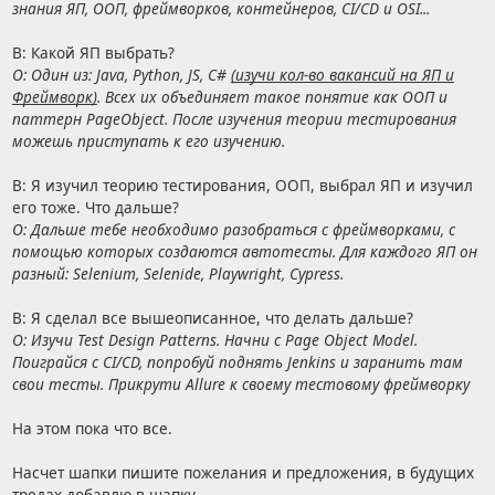
знания ЯП, ООП, фреймворков, контейнеров, CI/CD и OSI...
В: Какой ЯП выбрать?
О: Один из: Java, Python, JS, C#
(изучи кол-во вакансий на ЯП и
Фреймворк)
. Всех их объединяет такое понятие как ООП и
паттерн PageObject. После изучения теории тестирования
можешь приступать к его изучению.
В: Я изучил теорию тестирования, ООП, выбрал ЯП и изучил
его тоже. Что дальше?
О: Дальше тебе необходимо разобраться с фреймворками, с
помощью которых создаются автотесты. Для каждого ЯП он
разный: Selenium, Selenidе, Playwright, Cypress.
В: Я сделал все вышеописанное, что делать дальше?
О: Изучи Test Design Patterns. Начни с Page Object Model.
Поиграйся с CI/CD, попробуй поднять Jenkins и заранить там
свои тесты. Прикрути Allure к своему тестовому фреймворку
На этом пока что все.
Насчет шапки пишите пожелания и предложения, в будущих
тредах добавлю в шапку.