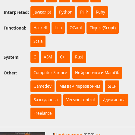
Interpreted:
Javascript
Python
PHP
Ruby
Functional:
Haskell
Lisp
OCaml
Clojure(Script)
Scala
System:
C
ASM
C++
Rust
Other:
Computer Science
Нейроночки и МашОб
Gamedev
Мы вам перезвоним
SICP
Базы данных
Version control
Идеи анона
Freelance