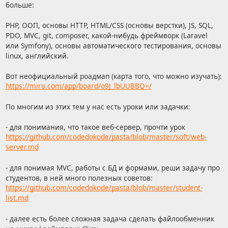
больше:
PHP, ООП, основы HTTP, HTML/CSS (основы верстки), JS, SQL,
PDO, MVC, git, composer, какой-нибудь фреймворк (Laravel
или Symfony), основы автоматического тестирования, основы
linux, английский.
Вот неофициальный роадмап (карта того, что можно изучать):
https://miro.com/app/board/o9J_lbUUBBQ=/
По многим из этих тем у нас есть уроки или задачки:
- для понимания, что такое веб-сервер, прочти урок
https://github.com/codedokode/pasta/blob/master/soft/web-
server.md
- для понимая MVC, работы с БД и формами, реши задачу про
студентов, в ней много полезных советов:
https://github.com/codedokode/pasta/blob/master/student-
list.md
- далее есть более сложная задача сделать файлообменник