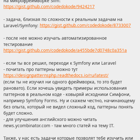
на микрофреймворке Slim:
https://gist.github.com/codedokode/9424217
- задача, близкая по сложности к реальным задачам на
Laravel/Symfony:
https://gist.github.com/codedokode/8733007
- после нее можно изучать автоматизированное
тестирование
https://gist.github.com/codedokode/a455bde7d0748c0a351a
- если ты все решил, переходи к Symfony или Laravel
- почитать про паттерны можно тут
https://designpatternsphp.readthedocs.io/ru/latest/
(если ты не изучил ни одного фреймворка, то это будет
рановато). Если хочешь увидеть примеры использования
паттернов в реальном коде - ковыряй исходники Симфони,
например Symfony Forms. Ну и скажем честно, начинающему
без опыта, который не видел сложный код, паттерны понять
будет сложно.
- для улучшения английского можно читать
news.ycombinator.com - там много статей на тему IT.
Также, у нас есть задачи которые позволят тебе изучить или