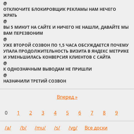
@
ОТКЛЮЧИТЕ БЛОКИРОВЩИК РЕКЛАМЫ НАМ НЕЧЕГО
ЖРАТЬ
@
ВЫ 5 МИНУТ НА САЙТЕ И НИЧЕГО НЕ НАШЛИ, ДАВАЙТЕ МЫ
ВАМ ПЕРЕЗВОНИМ
@
УЖЕ ВТОРОЙ СОЗВОН ПО 1,5 ЧАСА ОБСУЖДАЕТСЯ ПОЧЕМУ
УПАЛА ПРОДОЛЖИТЕЛЬНОСТЬ ВИЗИТА В ЯНДЕКС МЕТРИКЕ
И УМЕНЬШИЛАСЬ КОНВЕРСИЯ КЛИЕНТОВ С САЙТА
@
К ОДНОЗНАЧНЫМ ВЫВОДАМ НЕ ПРИШЛИ
@
НАЗНАЧИЛИ ТРЕТИЙ СОЗВОН
Вперед »
0
1
2
3
4
5
6
7
8
9
/a/
/b/
/mu/
/s/
/vg/
Все доски