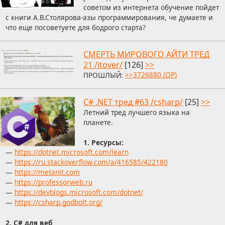
советом из интернета обучение пойдет
с книги А.В.Столярова-азы программирования, че думаете и
что еще посоветуете для бодрого старта?
СМЕРТЬ МИРОВОГО АЙТИ ТРЕД
21 /itover/
[126]
>>
ПРОШЛЫЙ:
>>3726880 (OP)
C# .NET тред #63 /csharp/
[25]
>>
Летний тред лучшего языка на
планете.
1. Ресурсы:
—
https://dotnet.microsoft.com/learn
—
https://ru.stackoverflow.com/a/416585/422180
—
https://metanit.com
—
https://professorweb.ru
—
https://devblogs.microsoft.com/dotnet/
—
https://csharp.godbolt.org/
2. С# для веб