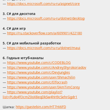
—
https://docs.microsoft.com/ru-ru/aspnet/core
3. C# для десктопа
—
https://docs.microsoft.com/ru-ru/dotnet/desktop
4. С# для игр
—
https://ru.stackoverflow.com/a/609901/422180
5. С# для мобильной разработки
—
https://docs.microsoft.com/ru-ru/dotnet/maui
6. Годные ютуб-каналы
—
https://www.youtube.com/c/CODEBLOG
—
https://www.youtube.com/c/AndreyShyrokoriadov
—
https://www.youtube.com/c/DevJungles
—
https://www.youtube.com/user/Shmachilin
—
https://www.youtube.com/c/Elfocrash
—
https://www.youtube.com/user/IAmTimCorey
—
https://www.youtube.com/playlist?
list=PLdo4fOcmZ0oX8eqDkSw4hH9cSehrGgdr1
Шапка:
https://pastebin.com/HT7Hi6FD