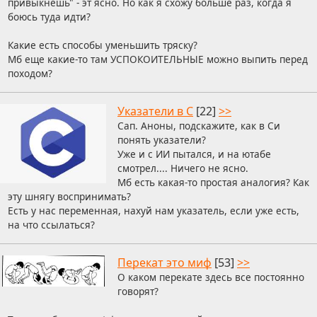
привыкнешь" - эт ясно. Но как я схожу больше раз, когда я
боюсь туда идти?
Какие есть способы уменьшить тряску?
Мб еще какие-то там УСПОКОИТЕЛЬНЫЕ можно выпить перед
походом?
Указатели в C
[22]
>>
Сап. Аноны, подскажите, как в Си
понять указатели?
Уже и с ИИ пытался, и на ютабе
смотрел.... Ничего не ясно.
Мб есть какая-то простая аналогия? Как
эту шнягу воспринимать?
Есть у нас переменная, нахуй нам указатель, если уже есть,
на что ссылаться?
Перекат это миф
[53]
>>
О каком перекате здесь все постоянно
говорят?