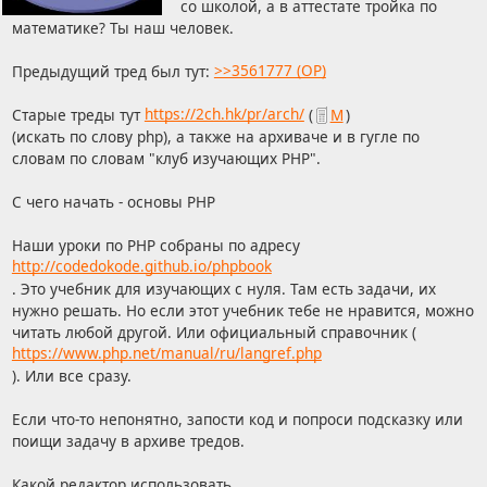
со школой, а в аттестате тройка по
математике? Ты наш человек.
Предыдущий тред был тут:
>>3561777 (OP)
Старые треды тут
https://2ch.hk/pr/arch/
(
М
)
(искать по слову php), а также на архиваче и в гугле по
словам по словам "клуб изучающих PHP".
С чего начать - основы PHP
Наши уроки по PHP собраны по адресу
http://codedokode.github.io/phpbook
. Это учебник для изучающих с нуля. Там есть задачи, их
нужно решать. Но если этот учебник тебе не нравится, можно
читать любой другой. Или официальный справочник (
https://www.php.net/manual/ru/langref.php
). Или все сразу.
Если что-то непонятно, запости код и попроси подсказку или
поищи задачу в архиве тредов.
Какой редактор использовать