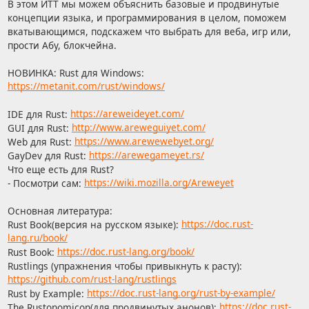
В этом ИТТ мы можем объяснить базовые и продвинутые
концепции языка, и программирования в целом, поможем
вкатывающимся, подскажем что выбрать для веба, игр или,
прости Абу, блокчейна.
НОВИНКА: Rust для Windows:
https://metanit.com/rust/windows/
IDE для Rust:
https://areweideyet.com/
GUI для Rust:
http://www.areweguiyet.com/
Web для Rust:
https://www.arewewebyet.org/
GayDev для Rust:
https://arewegameyet.rs/
Что еще есть для Rust?
- Посмотри сам:
https://wiki.mozilla.org/Areweyet
Основная литература:
Rust Book(версия на русском языке):
https://doc.rust-
lang.ru/book/
Rust Book:
https://doc.rust-lang.org/book/
Rustlings (упражнения чтобы привыкнуть к расту):
https://github.com/rust-lang/rustlings
Rust by Example:
https://doc.rust-lang.org/rust-by-example/
The Rustonomicon(для продвинутых анонов):
https://doc.rust-