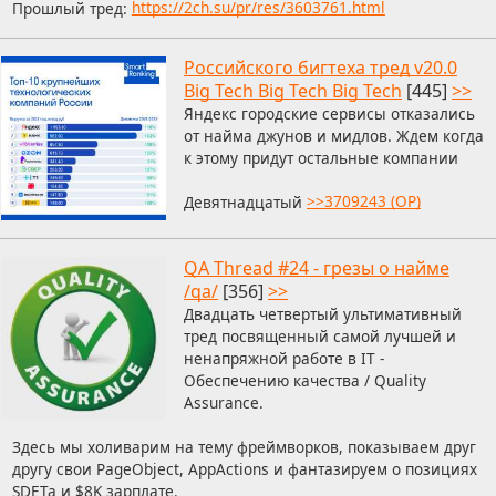
Прошлый тред:
https://2ch.su/pr/res/3603761.html
Российского бигтеха тред v20.0
Big Tech Big Tech Big Tech
[445]
>>
Яндекс городские сервисы отказались
от найма джунов и мидлов. Ждем когда
к этому придут остальные компании
Девятнадцатый
>>3709243 (OP)
QA Thread #24 - грезы о найме
/qa/
[356]
>>
Двадцать четвертый ультимативный
тред посвященный самой лучшей и
ненапряжной работе в IT -
Обеспечению качества / Quality
Assurance.
Здесь мы холиварим на тему фреймворков, показываем друг
другу свои PageObject, AppActions и фантазируем о позициях
SDETa и $8K зарплате.