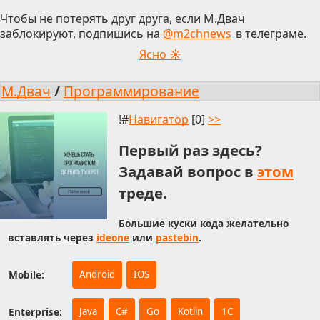
Чтобы не потерять друг друга, если М.Двач
заблокируют, подпишись на
@m2chnews
в телеграме.
Ясно ☀
М.Двач
/
Программирование
!#
Навигатор
[0]
>>
Первый раз здесь?
Задавай вопрос в
этом
треде.
Большие куски кода желательно
вставлять через
ideone
или
pastebin
.
Mobile:
Android
IOS
Enterprise:
Java
C#
Go
Kotlin
1С