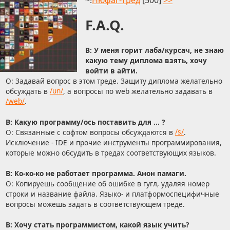
~!
Нюфаг-тред
[500]
>>
F.A.Q.
В: У меня горит лаба/курсач, не знаю
какую тему диплома взять, хочу
войти в айти.
О: Задавай вопрос в этом треде. Защиту диплома желательно
обсуждать в
/un/
, а вопросы по web желательно задавать в
/web/
.
В: Какую программу/ось поставить для ... ?
О: Связанные с софтом вопросы обсуждаются в
/s/
.
Исключение - IDE и прочие инструменты программирования,
которые можно обсудить в тредах соответствующих языков.
В: Ко-ко-ко не работает программа. Анон памаги.
О: Копируешь сообщение об ошибке в гугл, удаляя номер
строки и название файла. Языко- и платформоспецифичные
вопросы можешь задать в соответствующем треде.
В: Хочу стать программистом, какой язык учить?