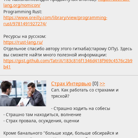
lang.org/nomicon/
Programming Rust:
https://www.oreilly.com/library/view/programming-
rust/9781491927274/
Ресурсы на русском:
https://rust-lang.ru/
Отдельное спасибо автору этого гитхаба(старому ОПу). Здесь
вы сможете найти много полезной информации:
https://gist.github.com/TatriX/183c816f1346d418f969c4576c2b9
b41
Страх Интервью
[0]
>>
Сап. Как работать со страхами и
тряской?
- Страшно ходить на собесы
- Страшно там находиться, волнение
- Страх провала, осуждения, оценки
Кроме банального "больше ходи, больше обсирайся и