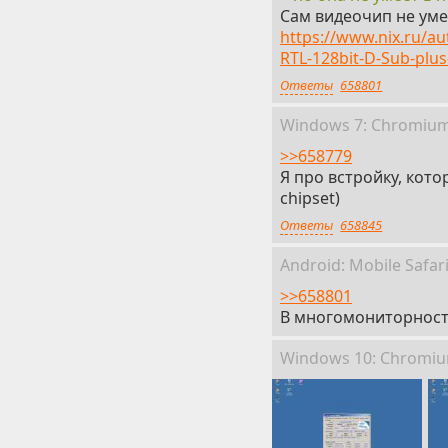
Сам видеочип не уме
https://www.nix.ru/au
RTL-128bit-D-Sub-plus
Ответы
658801
Win
dows
7: Chromiu
>>658779
Я про встройку, кот
chipset)
Ответы
658845
Android:
Mobile
Safar
>>658801
В многомониторность
Win
dows
10: Chromi