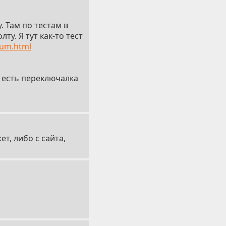
. Там по тестам в
у. Я тут как-то тест
ium.html
р есть переключалка
т, либо с сайта,