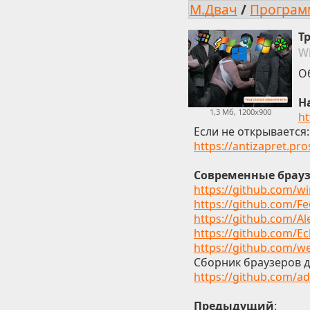
М.Двач
/
Програ
Т
W
О
Н
1,3 Мб, 1200x900
ht
Если не открывается:
https://antizapret.pr
Современные брау
https://github.com/w
https://github.com/F
https://github.com/A
https://github.com/E
https://github.com/w
Сборник браузеров д
https://github.com/a
Предыдущий
: