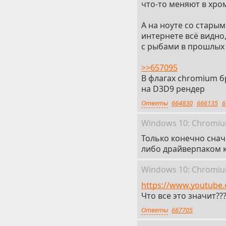
что-то меняют в хро
А на ноуте со старым
интернете всё видно,
с рыбами в прошлых
>>657095
В флагах chromium б
на D3D9 рендер
Ответы
664830
666135
6
Win
dows
10: Chromi
Только конечно снача
либо драйверпаком 
Win
dows
10: Chromi
https://www.youtube
Что все это значит??
Ответы
667705