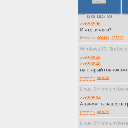
62 Кб, 1280x1024
>>658596
И что, и чего?
Ответы
660564
677209
Win
dows
10: Firefox
b
>>658848
>>658848
на старый говнокомп
Ответы
661036
Linux: Chromium
bas
>>660564
А зачем ты зашел в 
Ответы
661075
Linux: Chromium
bas