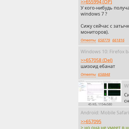
>>655994 (OP)
У кого-нибудь получа
windows 7 ?
Сижу сейчас с затычк
мониторов).
Ответы
658779
661816
Win
dows
10: Firefox
b
>>657058 (Del)
шизоид ебанат
Ответы
658848
W
Си
сн
45 Кб, 1154x580
Android:
Mobile
Safar
>>657095
> но она не умеет в