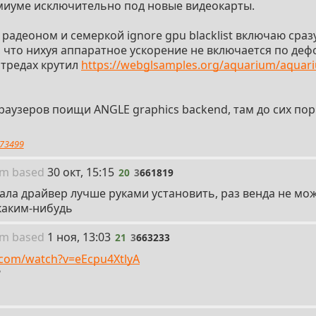
миуме исключительно под новые видеокарты.
 радеоном и семеркой ignore gpu blacklist включаю сразу
 что нихуя аппаратное ускорение не включается по дефолт
 тредах крутил
https://webglsamples.org/aquarium/aquar
раузеров поищи ANGLE graphics backend, там до сих по
73499
20
um
based
30 окт, 15:15
20
3
661819
ла драйвер лучше руками установить, раз венда не може
каким-нибудь
21
um
based
1 ноя, 13:03
21
3
663233
.com/watch?v=eEcpu4XtlyA
?