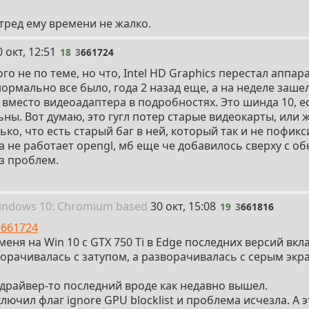
 тред ему времени не жалко.
8
0 окт, 12:51
18
3
661724
о не по теме, но что, Intel HD Graphics перестал аппар
ормально все было, года 2 назад еще, а на неделе зашел
вместо видеоадаптера в подробностях. Это шинда 10, ес
ны. Вот думаю, это гугл потер старые видеокарты, или ж
ко, что есть старый баг в ней, который так и не пофикс
да не работает opengl, мб еще че добавилось сверху с о
ез проблем.
19
in
dows
10: Chromium
based
30 окт, 15:08
19
3
661816
>661724
меня на Win 10 с GTX 750 Ti в Edge последних версий вкл
орачивалась с затупом, а разворачивалась с серым экра
 драйвер-то последний вроде как недавно вышел.
лючил флаг ignore GPU blocklist и проблема исчезла. А э