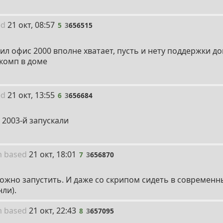
5
ed
21 окт, 08:57
5
3
656515
ил офис 2000 вполне хватает, пусть и нету поддержки док
 комп в доме
6
ed
21 окт, 13:55
6
3
656684
 2003-й запускали
7
m
based
21 окт, 18:01
7
3
656870
можно запустить. И даже со скрипом сидеть в современн
ли).
8
m
based
21 окт, 22:43
8
3
657095