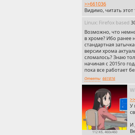
>>661036
Видимо, читать этот
1
Linux: Firefox
based
3
Возможно, что немног
в хроме? Ибо ранее н
стандартная затычка 
версии хрома актуаль
сломалось? Знаю толь
начиная с 2015го го
пока все работает б
Ответы
661816
W
>
У 
св
И
Вк
112 Кб, 460x460