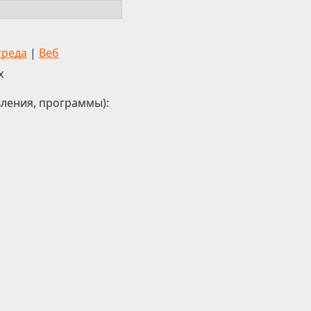
треда
|
Веб
x
вления, программы):