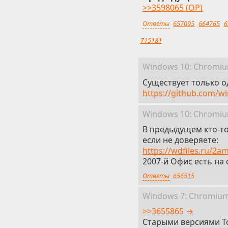
>>3598065 (OP)
Ответы
657095
664765
6
715181
Win
dows
10: Chromi
Существует только о
https://github.com/w
Win
dows
10: Chromi
В предыдущем кто-то
если не доверяете:
https://wdfiles.ru/2a
2007-й Офис есть на 
Ответы
656515
Win
dows
7: Chromiu
>>3655865 →
Старыми версиями T