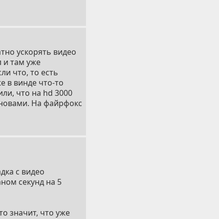
атно ускорять видео
 и там уже
ли что, то есть
е в винде что-то
или, что на hd 3000
бновами. На файрфокс
адка с видео
ном секунд на 5
то значит, что уже