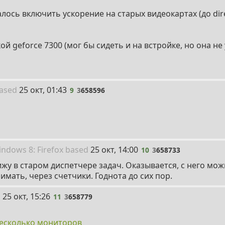
лось включить ускорение на старых видеокартах (до dire
ой geforce 7300 (мог бы сидеть и на встройке, но она не
9
ased
25 окт, 01:43
9
3
658596
10
in
dows
8: Firefox
based
25 окт, 14:00
10
3
658733
жу в старом диспетчере задач. Оказывается, с него мо
имать, через счетчики. Годнота до сих пор.
11
i
25 окт, 15:26
11
3
658779
 несколько мониторов