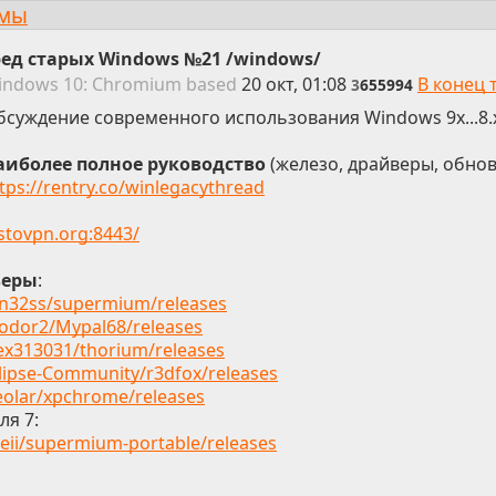
ммы
ред старых Windows №21 /windows/
in
dows
10: Chromium
based
20 окт, 01:08
В конец 
3
655994
бсуждение современного использования Windows 9x...8.
аиболее полное руководство
(железо, драйверы, обно
tps://rentry.co/winlegacythread
ostovpn.org:8443/
зеры
:
in32ss/supermium/releases
eodor2/Mypal68/releases
lex313031/thorium/releases
clipse-Community/r3dfox/releases
eolar/xpchrome/releases
ля 7:
deii/supermium-portable/releases