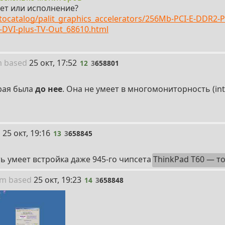
ет или исполнение?
tocatalog/palit_graphics_accelerators/256Mb-PCI-E-DDR2-P
-DVI-plus-TV-Out_68610.html
12
m
based
25 окт, 17:52
12
3
658801
орая была
до нее
. Она не умеет в многомониторность (int
13
i
25 окт, 19:16
13
3
658845
 умеет встройка даже 945-го чипсета
ThinkPad T60 — т
14
um
based
25 окт, 19:23
14
3
658848