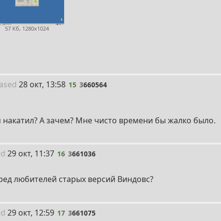
57 Кб, 1280x1024
15
ased
28 окт, 13:58
15
3
660564
 накатил? А зачем? Мне чисто времени бы жалко было.
16
ed
29 окт, 11:37
16
3
661036
тред любителей старых версий Виндовс?
17
ed
29 окт, 12:59
17
3
661075