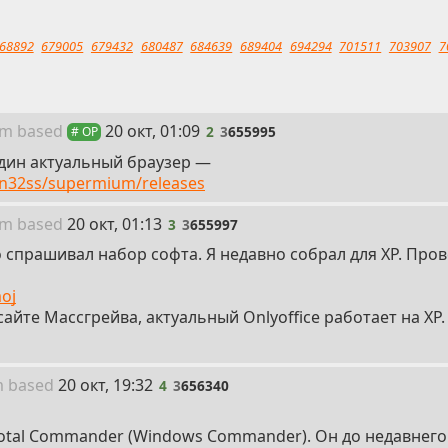
68892
679005
679432
680487
684639
689404
694294
701511
703907
7
2
um
based
20 окт, 01:09
2
3
655995
# OP
дин актуальный браузер —
in32ss/supermium/releases
3
um
based
20 окт, 01:13
3
3
655997
 спрашивал набор софта. Я недавно собрал для XP. Про
moj
сайте Массгрейва, актуальный Onlyoffice работает на XP.
4
m
based
20 окт, 19:32
4
3
656340
otal Commander (Windows Commander). Он до недавнего