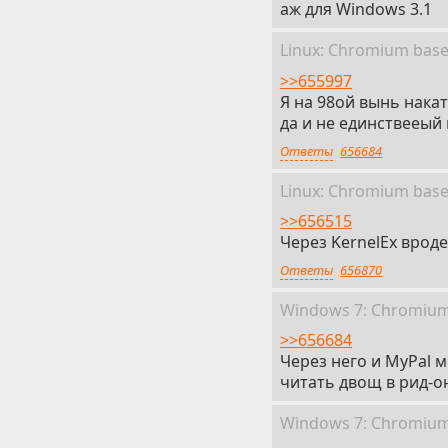
аж для Windows 3.1
Linux: Chromium
bas
>>655997
Я на 98ой вынь накат
да и не единствееый
Ответы
656684
Linux: Chromium
bas
>>656515
Через KernelEx вроде
Ответы
656870
Win
dows
7: Chromiu
>>656684
Через него и MyPal 
читать двощ в рид-он
Win
dows
7: Chromiu