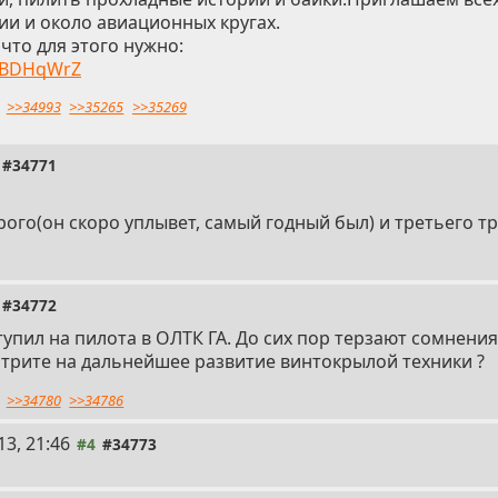
и и около авиационных кругах.
 что для этого нужно:
/ZBDHqWrZ
>>34993
>>35265
>>35269
#34771
рого(он скоро уплывет, самый годный был) и третьего тр
#34772
тупил на пилота в ОЛТК ГА. До сих пор терзают сомнени
мотрите на дальнейшее развитие винтокрылой техники ?
>>34780
>>34786
13, 21:46
#4
#34773