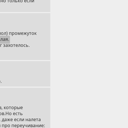
 но только если
 лол) промежуток
лая.
г захотелось.
.
в, которые
ов.Но есть
 даже если налета
и про переучивание: