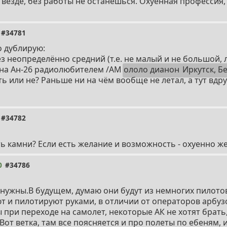
везде, без работы не останешься. Охуенная профессия,
#34781
о дублирую:
ез неопределённо средний (т.е. не малый и не большой,
 на Ан-26 радиолюбителем /АМ
ололо дианон
Иркутск, Бе
 или не? Раньше ни на чём вообще не летал, а тут вдру
#34782
ть камни? Если есть желание и возможность - охуенно же
0
#34786
нужны.В будущем, думаю они будут из немногих пилото
т и пилотируют руками, в отличии от операторов арбуз
при переходе на самолет, некоторые АК не хотят брать,
Вот ветка, там все поясняется и про полеты по ебеням, 