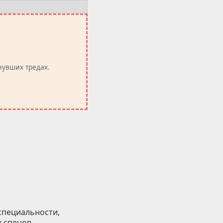
нувших тредах.
специальности,
 спецов,