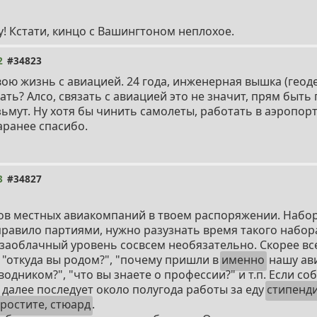
y! Кстати, кинцо с Вашингтоном неплохое.
2
#34823
вою жизнь с авиацией. 24 года, инженерная вышка (геоде
ать? Алсо, связать с авиацией это не значит, прям быть
ьмут. Ну хотя бы чинить самолеты, работать в аэропорт
аранее спасибо.
3
#34827
ров местных авиакомпаний в твоем распоряжении. Набо
правило партиями, нужно разузнать время такого набора
 заоблачный уровень сосвсем необязательно. Скорее вс
", "откуда вы родом?", "почему пришли в
именно
нашу ав
одником?", "что вы знаете о профессии?" и т.п. Если с
 далее последует около полугода работы за еду
стипенд
ростите, стюард
.