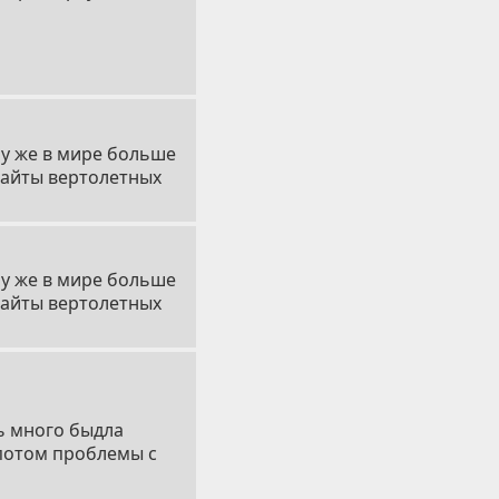
му же в мире больше
сайты вертолетных
му же в мире больше
сайты вертолетных
ь много быдла
 потом проблемы с