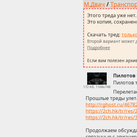
М.Двач
/
Транспор
Этого треда уже нет.
Это копия, сохранен
Скачать тред
:
тольк
Второй вариант может д
Подробнее
Если вам полезен архи
Пилотов 
Пилотов 
172 Кб, 1168x748
Перелетае
Прошлые треды улет
http://rghost.ru/4678
https://2ch.hk/tr/res
https://2ch.hk/tr/res
Продолжаем обсуждат
связанные с авиацие