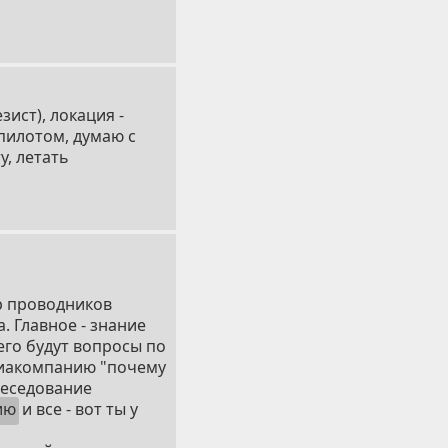
зист), локация -
 пилотом, думаю с
у, летать
р проводников
. Главное - знание
его будут вопросы по
иакомпанию "почему
обеседование
ию
и все - вот ты у