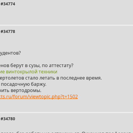
#34774
#34778
удентов?
нов берут в сузы, по аттестату?
ие винтокрылой техники
вертолетов стало летать в последнее время.
 посадочную баржу.
оить вертодромы.
cts.ru/forum/viewtopic.php?t=1502
#34780