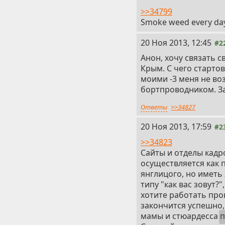
>>34799
Smoke weed every da
20 Ноя 2013, 12:45
#2
Анон, хочу связать с
Крым. С чего стартов
моими -3 меня не воз
бортпроводником. З
Ответы
>>34827
20 Ноя 2013, 17:59
#2
>>34823
Сайты и отделы кад
осуществляется как 
янглицого, но иметь
типу "как вас зовут?
хотите работать пров
закончится успешно,
мамы и стюардесса
п