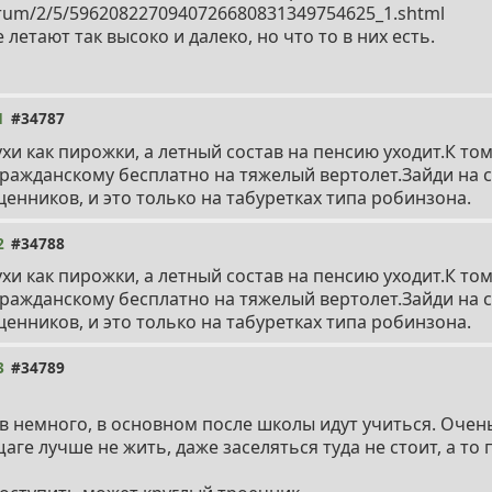
rum/2/5/5962082270940726680831349754625_1.shtml
летают так высоко и далеко, но что то в них есть.
1
#34787
ухи как пирожки, а летный состав на пенсию уходит.К то
гражданскому бесплатно на тяжелый вертолет.Зайди на 
ценников, и это только на табуретках типа робинзона.
2
#34788
ухи как пирожки, а летный состав на пенсию уходит.К то
гражданскому бесплатно на тяжелый вертолет.Зайди на 
ценников, и это только на табуретках типа робинзона.
3
#34789
в немного, в основном после школы идут учиться. Очен
аге лучше не жить, даже заселяться туда не стоит, а то