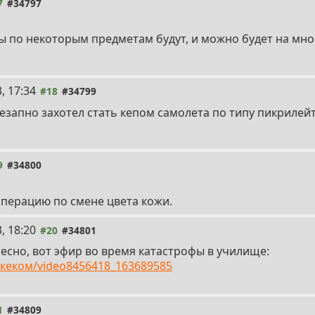
7
#34797
ы по некоторым предметам будут, и можно будет на мно
, 17:34
#18
#34799
езапно захотел стать кепом самолета по типу пикрилейте
9
#34800
операцию по смене цвета кожи.
, 18:20
#20
#34801
есно, вот эфир во время катастрофы в училище:
шкеком/video8456418_163689585
1
#34809