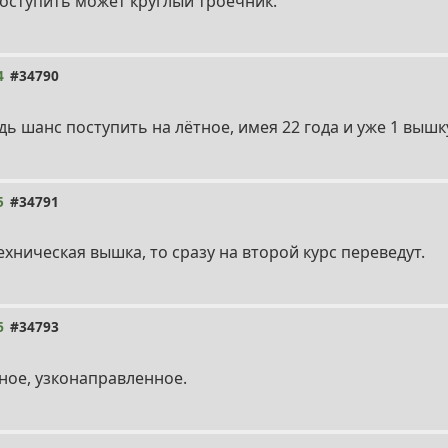
Поступить может круглый троечник.
4
#34790
дь шанс поступить на лётное, имея 22 года и уже 1 вышк
5
#34791
ехническая вышка, то сразу на второй курс переведут.
6
#34793
ное, узконаправленное.