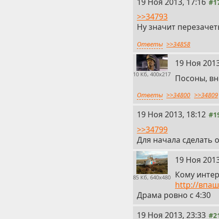
19 Ноя 2013, 17:16
#1
>>34793
Ну значит перезачет
Ответы
>>34858
19 Ноя 2013
10 Кб, 400x217
Посоны, вн
Ответы
>>34800
>>34809
19 Ноя 2013, 18:12
#1
>>34799
Для начала сделать 
19 Ноя 2013
Кому интер
85 Кб, 640x480
http://впа
Драма ровно с 4:30
19 Ноя 2013, 23:33
#2