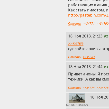
работающих в авиаци
Как стать пилотом, и
http://pastebin.com
Ответы
>>34771
>>34790
18 Ноя 2013, 21:23
#2
>>34769
сделайте архивы вто
Ответы
>>35883
18 Ноя 2013, 21:44
#3
Привет аноны. Я пос
техники. А как вы с
Ответы
>>34774
>>34778
18 Ноя 20
694 Кб, 1200x829