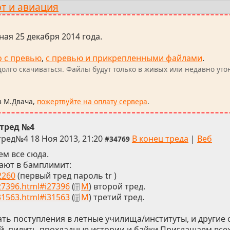
т и авиация
ная 25 декабря 2014 года.
о с превью
,
с превью и прикрепленными файлами
.
олго скачиваться. Файлы будут только в живых или недавно уто
в М.Двача,
пожертвуйте на оплату сервера
.
тред №4
тред№4
18 Ноя 2013, 21:20
В конец треда
|
Веб
#34769
м все сюда.
ают в бамплимит:
2260
(первый тред пароль tr )
/27396.html#i27396
(
М
) второй тред.
/31563.html#i31563
(
М
) третий тред.
ь поступления в летные училища/институты, и другие 
й, пилить прохладные истории и байки.Приглашаем всех